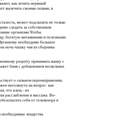
кажет, как лечить нервный
жет вылечить своими силами, и
талость, может подсказать не только
димо следить за собственным
тояние организма.Чтобы
ищу, богатую витаминами и полезными
 Организму необходимо большое
 на ночь чашку чая из сборника
основному рецепту принимать ванну с
ажет баня с добавлением нескольких
льствует о сильном перенапряжении,
жен натолкнуть на вопрос: как
я, что клещ - их
ки расслабления и массажа. Во-
обезопасить себя от телевизора и
в необходимые лекарства.