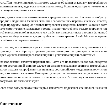
сть. При появлении этих симптомов следует обратиться к врачу, который подс
признаков нерва, ведь есть тонкая грань между болезнью, которую человек мо
о в специализированных клиниках.
зни, даже самого незначительного, страдают наши нервы. Как лечить любую ус
народной медицины. Если вы склонны к заболеваниям нервной системы, необхо
 ведь продукты, которые человек потребляет ежедневно, влияют на общее сос
также самочувствие на высшем уровне, нужно употреблять только здоровую п
сбалансированной и включать как рыбу, так и мясо, а также овощи и фрукты.
 лучше вообще исключить, а употреблять только травяной чай. Можно заварить
сслабиться и нормализовать сон.
ос: нервы, как лечить раздражительность, советуют в качестве дополнения к 
 проводить своеобразную ароматерапию.Благоприятно при стрессе человека ок
бладает удивительными расслабляющими и успокаивающими свойствами.
х заболеваний является нервный тик. Часто его появление, наоборот, свидете
ном состоянии. В данном случае он служит сигнальным звонком, который дол
ногом похоже на профилактику нервных состояний, что неудивительно, учитыва
ы, и их можно вылечить. Во-первых, следует использовать специальные техни
ть питание и снова вспомнить о чаях на травах. А также нужно максимально 
рогулками на свежем воздухе.
ается побороть расшатанные нервы, как лечить подскажет специалист, назначи
облегчение