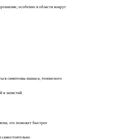
ганизме, особенно в области вокруг
ться симптомы ишиаса, теннисного
й и запястий.
мени, это поможет быстрее
 самостоятельно.