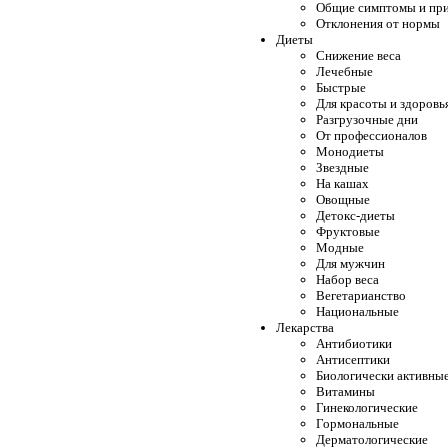
Общие симптомы и при
Отклонения от нормы
Диеты
Снижение веса
Лечебные
Быстрые
Для красоты и здоровь
Разгрузочные дни
От профессионалов
Монодиеты
Звездные
На кашах
Овощные
Детокс-диеты
Фруктовые
Модные
Для мужчин
Набор веса
Вегетарианство
Национальные
Лекарства
Антибиотики
Антисептики
Биологически активны
Витамины
Гинекологические
Гормональные
Дерматологические