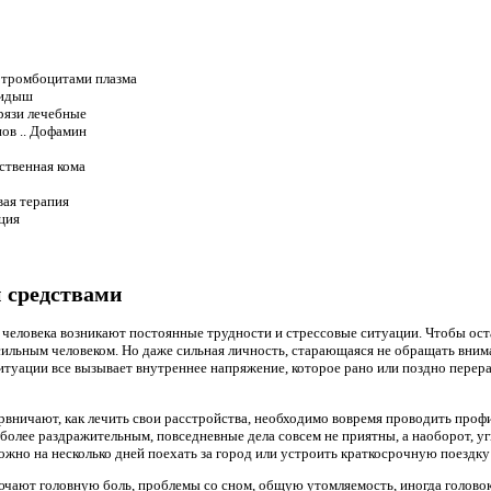
я тромбоцитами плазма
кидыш
рязи лечебные
ов .. Дофамин
ственная кома
вая терапия
ция
 средствами
человека возникают постоянные трудности и стрессовые ситуации. Чтобы ост
сильным человеком. Но даже сильная личность, старающаяся не обращать вним
итуации все вызывает внутреннее напряжение, которое рано или поздно перера
ервничают, как лечить свои расстройства, необходимо вовремя проводить про
е более раздражительным, повседневные дела совсем не приятны, а наоборот, уг
ожно на несколько дней поехать за город или устроить краткосрочную поездку
ючают головную боль, проблемы со сном, общую утомляемость, иногда голово