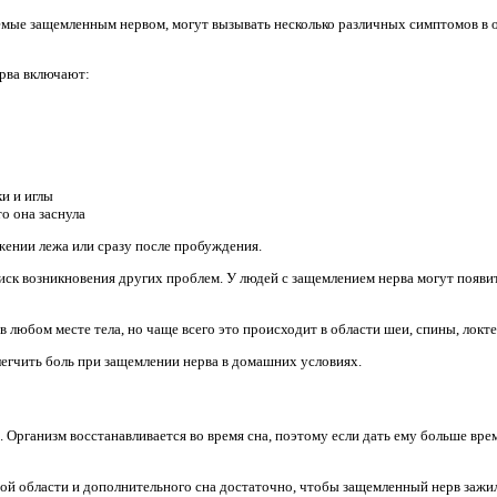
ые защемленным нервом, могут вызывать несколько различных симптомов в ор
рва включают:
ки и иглы
о она заснула
ении лежа или сразу после пробуждения.
ск возникновения других проблем. У людей с защемлением нерва могут появи
 любом месте тела, но чаще всего это происходит в области шеи, спины, локте
егчить боль при защемлении нерва в домашних условиях.
 Организм восстанавливается во время сна, поэтому если дать ему больше вре
й области и дополнительного сна достаточно, чтобы защемленный нерв зажил