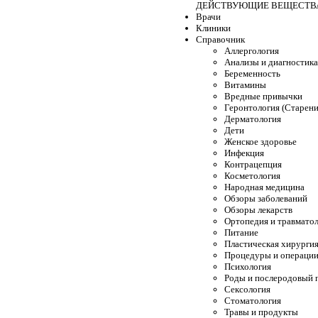
ДЕЙСТВУЮЩИЕ ВЕЩЕСТВ
Врачи
Клиники
Справочник
Аллергология
Анализы и диагностика
Беременность
Витамины
Вредные привычки
Геронтология (Старени
Дерматология
Дети
Женское здоровье
Инфекция
Контрацепция
Косметология
Народная медицина
Обзоры заболеваний
Обзоры лекарств
Ортопедия и травмато
Питание
Пластическая хирурги
Процедуры и операци
Психология
Роды и послеродовый 
Сексология
Стоматология
Травы и продукты