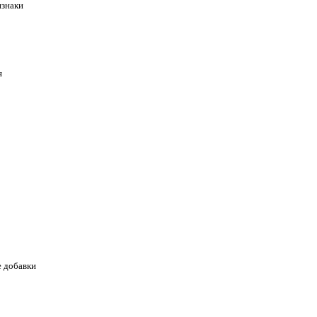
знаки
я
е добавки