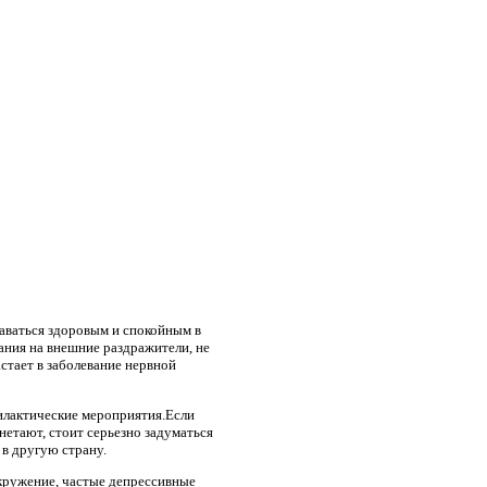
аваться здоровым и спокойным в
ания на внешние раздражители, не
стает в заболевание нервной
филактические мероприятия.Если
нетают, стоит серьезно задуматься
 в другую страну.
кружение, частые депрессивные