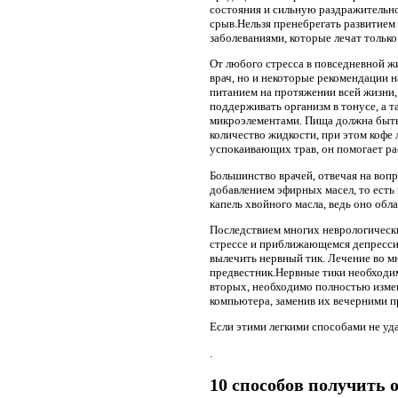
состояния и сильную раздражительно
срыв.Нельзя пренебрегать развитием 
заболеваниями, которые лечат тольк
От любого стресса в повседневной жи
врач, но и некоторые рекомендации 
питанием на протяжении всей жизни,
поддерживать организм в тонусе, а 
микроэлементами. Пища должна быть 
количество жидкости, при этом кофе
успокаивающих трав, он помогает ра
Большинство врачей, отвечая на вопр
добавлением эфирных масел, то есть
капель хвойного масла, ведь оно о
Последствием многих неврологически
стрессе и приближающемся депрессив
вылечить нервный тик. Лечение во м
предвестник.Нервные тики необходим
вторых, необходимо полностью измени
компьютера, заменив их вечерними п
Если этими легкими способами не уд
.
10 способов получить 