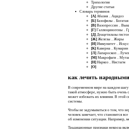
Трихология
Другие статьи
Словарь терминов
[А]
Абазия .. Ацидоз
[Б]
Базофилы .. Богата
[В]
Вазопрессин .. Вы
[Г]
Галлюциногены .. Г
[Д]
Деацетилазы гистон
[Ж]
Железы .. Жиры
[И]
Иммунитет .. Искус
[К]
Каверна .. Кумарин
[Л]
Лапароскоп .. Луче
[М]
Макрофаги .. Мута
[Н]
Наркоз .. Нистагм
[О]
как лечить народными
В современном мире на каждом шагу 
такой атмосфере, нужно быть очень 
может избежать их влияния. В этой с
системы.
Чтобы не задумываться о том, что н
человек замечает, что становится вс
об изменении ситуации. Например, м
Традиционные признаки невроза вкл