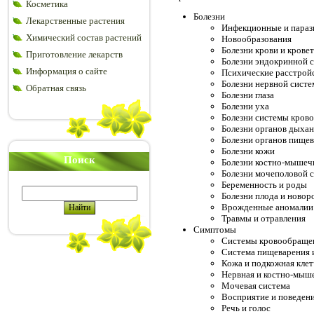
Косметика
Болезни
Лекарственные растения
Инфекционные и параз
Химический состав растений
Новообразования
Болезни крови и крове
Приготовление лекарств
Болезни эндокринной 
Информация о сайте
Психические расстрой
Болезни нервной сист
Обратная связь
Болезни глаза
Болезни уха
Болезни системы кров
Болезни органов дыха
Болезни органов пище
Болезни кожи
Поиск
Болезни костно-мышеч
Болезни мочеполовой 
Беременность и роды
Болезни плода и ново
Врожденные аномалии 
Травмы и отравления
Симптомы
Системы кровообраще
Система пищеварения 
Кожа и подкожная клет
Нервная и костно-мыш
Мочевая система
Восприятие и поведен
Речь и голос