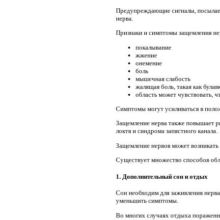
Предупреждающие сигналы, посылаем
нерва.
Признаки и симптомы защемления не
покалывание
жжение
онемение
боль
мышечная слабость
жалящая боль, такая как булав
область может чувствовать, чт
Симптомы могут усиливаться в полож
Защемление нерва также повышает ри
локтя и синдрома запястного канала.
Защемление нервов может возникать в
Существует множество способов обл
1. Дополнительный сон и отдых
Сон необходим для заживления нерва.
уменьшить симптомы.
Во многих случаях отдыха пораженно