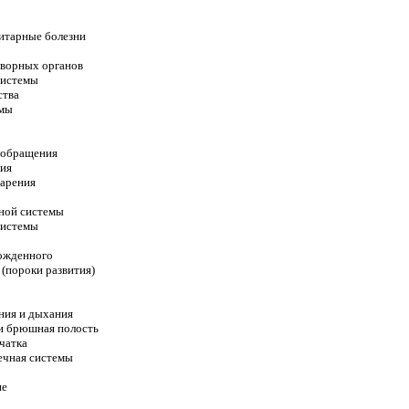
итарные болезни
творных органов
системы
ства
емы
ообращения
ния
варения
ной системы
системы
рожденного
(пороки развития)
ния и дыхания
и брюшная полость
чатка
ечная системы
ие