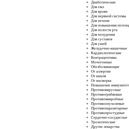
Диабетические
Для глаз
Для крови
Для нервной системы
Для печени
Для повышения потен
Для полости рта
Для похудения
Для суставов
Для ушей
Желудочно-кишечные
Кардиологические
Контрацептивы
Мочегонные
Обезболивающие
От аллергии
От кашля
От насморка
Повышение иммунитет
Противовирусные
Противогрибковые
Противомикробные
Противоопухолевые
Противопаразитарные
Противопростудные
Сердечно-сосудистые
Урологические
Другие лекарства