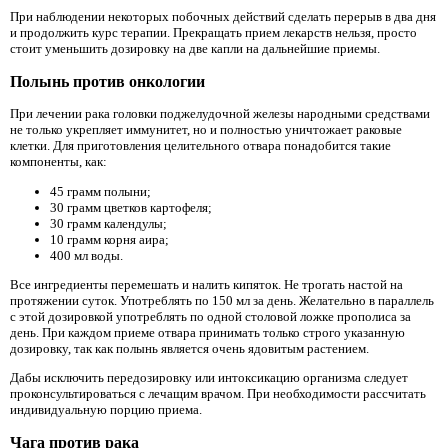
При наблюдении некоторых побочных действий сделать перерыв в два дня
и продолжить курс терапии. Прекращать прием лекарств нельзя, просто
стоит уменьшить дозировку на две капли на дальнейшие приемы.
Полынь против онкологии
При лечении рака головки поджелудочной железы народными средствами
не только укрепляет иммунитет, но и полностью уничтожает раковые
клетки. Для приготовления целительного отвара понадобится такие
компоненты, как:
45 грамм полыни;
30 грамм цветков картофеля;
30 грамм календулы;
10 грамм корня аира;
400 мл воды.
Все ингредиенты перемешать и налить кипяток. Не трогать настой на
протяжении суток. Употреблять по 150 мл за день. Желательно в параллель
с этой дозировкой употреблять по одной столовой ложке прополиса за
день. При каждом приеме отвара принимать только строго указанную
дозировку, так как полынь является очень ядовитым растением.
Дабы исключить передозировку или интоксикацию организма следует
проконсультироваться с лечащим врачом. При необходимости рассчитать
индивидуальную порцию приема.
Чага против рака