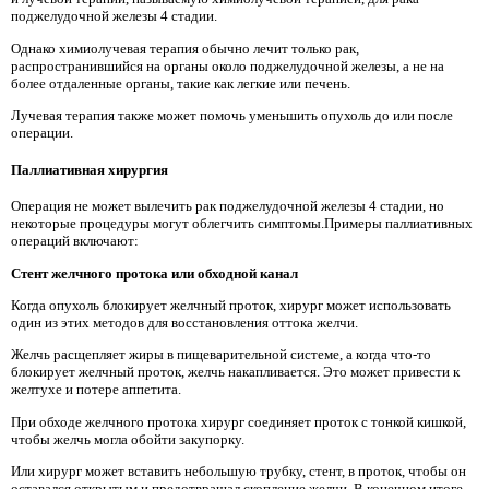
поджелудочной железы 4 стадии.
Однако химиолучевая терапия обычно лечит только рак,
распространившийся на органы около поджелудочной железы, а не на
более отдаленные органы, такие как легкие или печень.
Лучевая терапия также может помочь уменьшить опухоль до или после
операции.
Паллиативная хирургия
Операция не может вылечить рак поджелудочной железы 4 стадии, но
некоторые процедуры могут облегчить симптомы.Примеры паллиативных
операций включают:
Стент желчного протока или обходной канал
Когда опухоль блокирует желчный проток, хирург может использовать
один из этих методов для восстановления оттока желчи.
Желчь расщепляет жиры в пищеварительной системе, а когда что-то
блокирует желчный проток, желчь накапливается. Это может привести к
желтухе и потере аппетита.
При обходе желчного протока хирург соединяет проток с тонкой кишкой,
чтобы желчь могла обойти закупорку.
Или хирург может вставить небольшую трубку, стент, в проток, чтобы он
оставался открытым и предотвращал скопление желчи. В конечном итоге