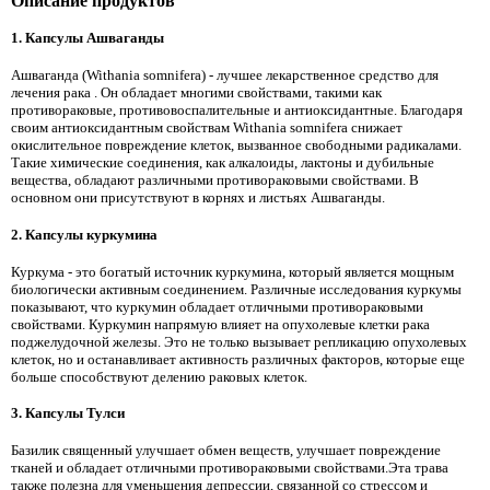
Описание продуктов
1. Капсулы Ашваганды
Ашваганда (Withania somnifera) - лучшее лекарственное средство для
лечения рака
. Он обладает многими свойствами, такими как
противораковые, противовоспалительные и антиоксидантные. Благодаря
своим антиоксидантным свойствам Withania somnifera снижает
окислительное повреждение клеток, вызванное свободными радикалами.
Такие химические соединения, как алкалоиды, лактоны и дубильные
вещества, обладают различными противораковыми свойствами. В
основном они присутствуют в корнях и листьях Ашваганды.
2. Капсулы куркумина
Куркума - это богатый источник куркумина, который является мощным
биологически активным соединением. Различные исследования куркумы
показывают, что куркумин обладает отличными противораковыми
свойствами. Куркумин напрямую влияет на опухолевые клетки рака
поджелудочной железы. Это не только вызывает репликацию опухолевых
клеток, но и останавливает активность различных факторов, которые еще
больше способствуют делению раковых клеток.
3. Капсулы Тулси
Базилик священный улучшает обмен веществ, улучшает повреждение
тканей и обладает отличными противораковыми свойствами.Эта трава
также полезна для уменьшения депрессии, связанной со стрессом и