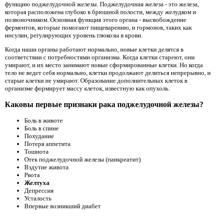
функцию поджелудочной железы. Поджелудочная железа - это железа,
которая расположена глубоко в брюшной полости, между желудком и
позвоночником. Основная функция этого органа - высвобождение
ферментов, которые помогают пищеварению, и гормонов, таких как
инсулин, регулирующих уровень глюкозы в крови.
Когда наши органы работают нормально, новые клетки делятся в
соответствии с потребностями организма. Когда клетки стареют, они
умирают, и их место занимают новые сформированные клетки. Но когда
тело не ведет себя нормально, клетки продолжают делиться непрерывно, и
старые клетки не умирают. Образование дополнительных клеток в
организме формирует массу клеток, известную как опухоль.
Каковы первые признаки рака поджелудочной железы?
Боль в животе
Боль в спине
Похудание
Потеря аппетита
Тошнота
Отек поджелудочной железы (панкреатит)
Вздутие живота
Рвота
Желтуха
Депрессия
Усталость
Впервые возникший диабет