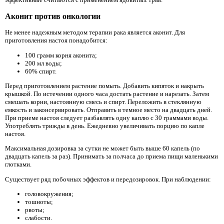
Аконит против онкологии
Не менее надежным методом терапии рака является аконит. Для
приготовления настоя понадобится:
100 грамм корня аконита;
200 мл воды;
60% спирт.
Перед приготовлением растение помыть. Добавить кипяток и накрыть
крышкой. По истечении одного часа достать растение и нарезать. Затем
смешать корни, настоянную смесь и спирт. Переложить в стеклянную
емкость и законсервировать. Отправить в темное место на двадцать дней.
При приеме настоя следует разбавлять одну каплю с 30 граммами воды.
Употреблять трижды в день. Ежедневно увеличивать порцию по капле
настоя.
Максимальная дозировка за сутки не может быть выше 60 капель (по
двадцать капель за раз). Принимать за полчаса до приема пищи маленькими
глотками.
Существует ряд побочных эффектов и передозировок. При наблюдении:
головокружения;
тошноты;
рвоты;
слабости.