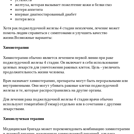
желтуха, которая вызывает пожелтение кожи и белки глаз
потеря аппетита
впервые диагностированный диабет
потеря веса
Хотя рак поджелудочной железы 4 стадии неизлечим, лечение может
помочь людям справиться с симптомами и улучшить качество
жизни.Возможные варианты:
Химиотерапия
Химиотерапия обычно является лечением первой линии при раке
поджелудочной железы 4 стадии. Он включает в себя использование
целевых лекарств для уничтожения раковых клеток. Цель - увеличить
продолжительность жизни человека.
Врач назначает химиотерапию, препараты могут быть пероральными или
внутривенными. Они могут убивать раковые клетки поджелудочной
железы и те, которые распространились на другие органы.
Для лечения рака поджелудочной железы 4 стадии врачи обычно
используют гемцитабин (Гемзар) отдельно или в сочетании с другими
лекарствами.
Химиолучевая терапия
Медицинская бригада может порекомендовать комбинацию химиотерапии
и лучевой терапии, называемую химиолучевой терапией, для рака