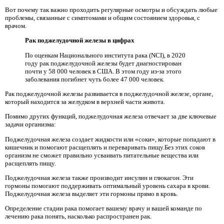
Вот почему так важно проходить регулярные осмотры и обсуждать любые
проблемы, связанные с симптомами и общим состоянием здоровья, с
врачом.
Рак поджелудочной железы в цифрах
По оценкам Национального института рака (NCI), в 2020
году рак поджелудочной железы будет диагностирован
почти у 58 000 человек в США. В этом году из-за этого
заболевания погибнет чуть более 47 000 человек.
Рак поджелудочной железы развивается в поджелудочной железе, органе,
который находится за желудком в верхней части живота.
Помимо других функций, поджелудочная железа отвечает за две ключевые
задачи организма:
Поджелудочная железа создает жидкости или «соки», которые попадают в
кишечник и помогают расщеплять и переваривать пищу.Без этих соков
организм не сможет правильно усваивать питательные вещества или
расщеплять пищу.
Поджелудочная железа также производит инсулин и глюкагон. Эти
гормоны помогают поддерживать оптимальный уровень сахара в крови.
Поджелудочная железа выделяет эти гормоны прямо в кровь.
Определение стадии рака помогает вашему врачу и вашей команде по
лечению рака понять, насколько распространен рак.