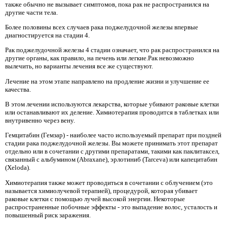
также обычно не вызывает симптомов, пока рак не распространился на
другие части тела.
Более половины всех случаев рака поджелудочной железы впервые
диагностируется на стадии 4.
Рак поджелудочной железы 4 стадии означает, что рак распространился на
другие органы, как правило, на печень или легкие.Рак невозможно
вылечить, но варианты лечения все же существуют.
Лечение на этом этапе направлено на продление жизни и улучшение ее
качества.
В этом лечении используются лекарства, которые убивают раковые клетки
или останавливают их деление. Химиотерапия проводится в таблетках или
внутривенно через вену.
Гемцитабин (Гемзар) - наиболее часто используемый препарат при поздней
стадии рака поджелудочной железы. Вы можете принимать этот препарат
отдельно или в сочетании с другими препаратами, такими как паклитаксел,
связанный с альбумином (Abraxane), эрлотиниб (Tarceva) или капецитабин
(Xeloda).
Химиотерапия также может проводиться в сочетании с облучением (это
называется химиолучевой терапией), процедурой, которая убивает
раковые клетки с помощью лучей высокой энергии. Некоторые
распространенные побочные эффекты - это выпадение волос, усталость и
повышенный риск заражения.