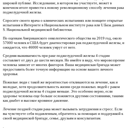
широкой публике. Исследование, в котором вы участвуете, может в
конечном итоге привести к новому революционному способу лечения рака
поджелудочной железы.
Спросите своего врача о клинических испытаниях или поищите открытые
испытания в Интернете в Национальном институте рака или U.База данных
S. Национальной медицинской библиотеки.
По оценкам Американского онкологического общества на 2019 год, около
57000 человек в США будет диагностирован рак поджелудочной железы, и
ожидается, что 46000 человек умрут от него.
Средняя выживаемость при раке поджелудочной железы 4 стадии
составляет от двух до шести месяцев. Но имейте в виду, что мировоззрение
человека зависит от многих факторов. Ваша медицинская бригада может
предоставить более точную информацию на основе вашего личного
здоровья.
Пожилые люди с такой же вероятностью откликаются на лечение, как и
молодые, хотя продолжительность жизни среди пожилых людей с раком
поджелудочной железы 4 стадии меньше. Это особенно верно, если
здоровье человека еще больше осложняется другими состояниями, такими
как диабет и высокое кровяное давление.
Лечение поздней стадии рака может вызывать затруднения и стресс. Если
вы чувствуете себя подавленным, обратитесь за помощью и поддержкой к
своей медицинской бригаде, семье, друзьям и консультантам.
.