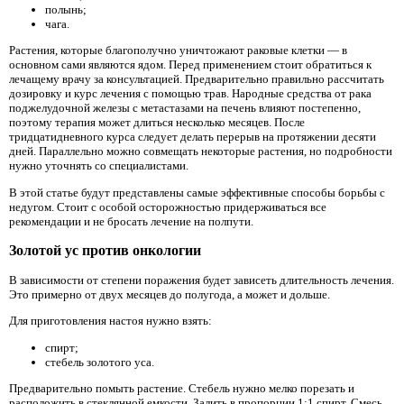
полынь;
чага.
Растения, которые благополучно уничтожают раковые клетки — в
основном сами являются ядом. Перед применением стоит обратиться к
лечащему врачу за консультацией. Предварительно правильно рассчитать
дозировку и курс лечения с помощью трав. Народные средства от рака
поджелудочной железы с метастазами на печень влияют постепенно,
поэтому терапия может длиться несколько месяцев. После
тридцатидневного курса следует делать перерыв на протяжении десяти
дней. Параллельно можно совмещать некоторые растения, но подробности
нужно уточнять со специалистами.
В этой статье будут представлены самые эффективные способы борьбы с
недугом. Стоит с особой осторожностью придерживаться все
рекомендации и не бросать лечение на полпути.
Золотой ус против онкологии
В зависимости от степени поражения будет зависеть длительность лечения.
Это примерно от двух месяцев до полугода, а может и дольше.
Для приготовления настоя нужно взять:
спирт;
стебель золотого уса.
Предварительно помыть растение. Стебель нужно мелко порезать и
расположить в стеклянной емкости. Залить в пропорции 1:1 спирт. Смесь