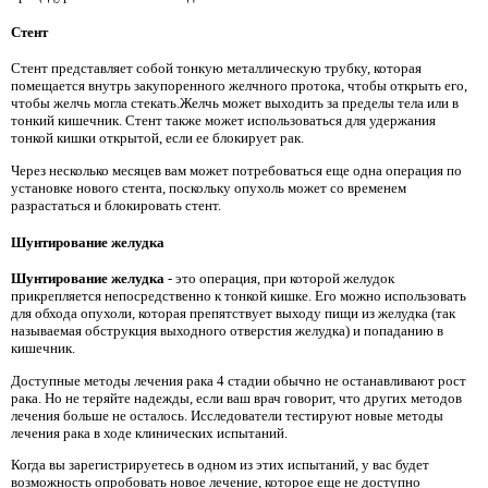
Стент
Стент представляет собой тонкую металлическую трубку, которая
помещается внутрь закупоренного желчного протока, чтобы открыть его,
чтобы желчь могла стекать.Желчь может выходить за пределы тела или в
тонкий кишечник. Стент также может использоваться для удержания
тонкой кишки открытой, если ее блокирует рак.
Через несколько месяцев вам может потребоваться еще одна операция по
установке нового стента, поскольку опухоль может со временем
разрастаться и блокировать стент.
Шунтирование желудка
Шунтирование желудка
- это операция, при которой желудок
прикрепляется непосредственно к тонкой кишке. Его можно использовать
для обхода опухоли, которая препятствует выходу пищи из желудка (так
называемая обструкция выходного отверстия желудка) и попаданию в
кишечник.
Доступные методы лечения рака 4 стадии обычно не останавливают рост
рака. Но не теряйте надежды, если ваш врач говорит, что других методов
лечения больше не осталось. Исследователи тестируют новые методы
лечения рака в ходе клинических испытаний.
Когда вы зарегистрируетесь в одном из этих испытаний, у вас будет
возможность опробовать новое лечение, которое еще не доступно