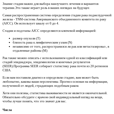
Знание стадии важно для выбора наилучшего лечения и вариантов
терапии.Это также играет роль в ваших взглядах на будущее.
Самая распространенная система определения стадии рака поджелудочной
железы - TNM-система Американского объединенного комитета по раку
(AJCC). Он использует шкалу от 0 до 4.
Стадии и подэтапы AJCC определяются ключевой информацией:
размер опухоли (T)
близость рака к лимфатическим узлам (N)
независимо от того, распространился ли рак или метастазировал , в
отдаленные районы (M)
Рак также можно описать с использованием одной из классификаций или
стадий эпиднадзора, эпидемиологии и конечных результатов
(SEER).Программа SEER собирает статистику рака почти из 20 регионов
США.
Если вам поставили диагноз и определили стадию, вам может быть
любопытно, каковы ваши перспективы. Прогноз основан на информации,
полученной от людей, страдающих подобным раком.
Хотя они полезны, статистика выживаемости не является окончательной.
Обязательно обсудите с врачом свой индивидуальный взгляд на вещи,
чтобы лучше понять, что это значит для вас.
Числа