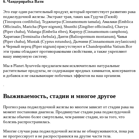
6. Чандерпрабха Вати
Это еще один растительный продукт, который препятствует развитию рака
поджелудочной железы. Экстракт трав, таких как Гудучи (Гилой)
(Tinospora cordifolia), Теджпатра (Cinnamomum tamala), Амалаки (Emblica
Officinalis, Maricha (Piper nigrum), Shunthi (Zingiber officinalis), Chavya
(Piper chaba), Vidanga (Embelia ribes), Карпур (Cinnamomum camphora),
Харитаки (Terminalia chebula), Данти (Baliospermum montanum), Чавья
(Piper chaba), Mustak (Cyprus rotundus), Далчини (Cinnamomum zeylanicum)
и Черный перец (Piper nigrum) присутствуют в Chanderprabha Vatium.Все
эти травы обладают противораковыми свойствами, а также укрепляют
вашу иммунную систему.
Мы в Planet Ayurveda предлагаем вам исключительно натуральные
растительные продукты, не содержащие вредных химикатов, консервантов
и добавок и не оказывающие побочных эффектов на наш организм.
.
Выживаемость, стадии и многое другое
Прогноз рака поджелудочной железы во многом зависит от стадии рака на
момент постановки диагноза. Продвинутые стадии рака поджелудочной
железы обычно более смертельны, чем ранние стадии, из-за того, что
болезнь распространилась.
Многие случаи рака поджелудочной железы не обнаруживаются, пока рак
не прогрессирует и не распространился на другие части тела.