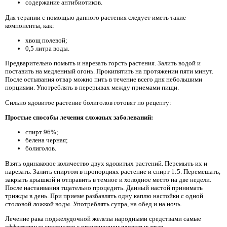
содержание антибиотиков.
Для терапии с помощью данного растения следует иметь такие
компоненты, как:
хвощ полевой;
0,5 литра воды.
Предварительно помыть и нарезать горсть растения. Залить водой и
поставить на медленный огонь. Прокипятить на протяжении пяти минут.
После остывания отвар можно пить в течение всего дня небольшими
порциями. Употреблять в перерывах между приемами пищи.
Сильно ядовитое растение болиголов готовят по рецепту:
Простые способы лечения сложных заболеваний:
спирт 96%;
белена черная;
болиголов.
Взять одинаковое количество двух ядовитых растений. Перемыть их и
нарезать. Залить спиртом в пропорциях растение и спирт 1:5. Перемешать,
закрыть крышкой и отправить в темное и холодное место на две недели.
После настаивания тщательно процедить. Данный настой принимать
трижды в день. При приеме разбавлять одну каплю настойки с одной
столовой ложкой воды. Употреблять сутра, на обед и на ночь.
Лечение рака поджелудочной железы народными средствами самые
эффективные считаются с применением ядовитых трав.