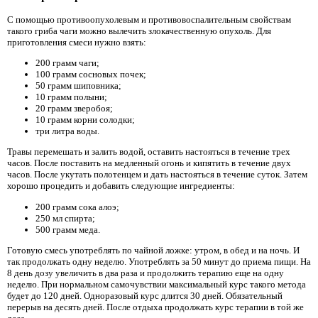
С помощью противоопухолевым и противовоспалительным свойствам
такого гриба чаги можно вылечить злокачественную опухоль. Для
приготовления смеси нужно взять:
200 грамм чаги;
100 грамм сосновых почек;
50 грамм шиповника;
10 грамм полыни;
20 грамм зверобоя;
10 грамм корни солодки;
три литра воды.
Травы перемешать и залить водой, оставить настояться в течение трех
часов. После поставить на медленный огонь и кипятить в течение двух
часов. После укутать полотенцем и дать настояться в течение суток. Затем
хорошо процедить и добавить следующие ингредиенты:
200 грамм сока алоэ;
250 мл спирта;
500 грамм меда.
Готовую смесь употреблять по чайной ложке: утром, в обед и на ночь. И
так продолжать одну неделю. Употреблять за 50 минут до приема пищи. На
8 день дозу увеличить в два раза и продолжить терапию еще на одну
неделю. При нормальном самочувствии максимальный курс такого метода
будет до 120 дней. Одноразовый курс длится 30 дней. Обязательный
перерыв на десять дней. После отдыха продолжать курс терапии в той же