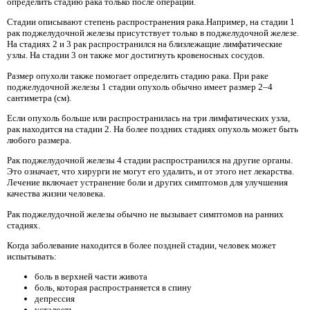
определить стадию рака только после операции.
Стадии описывают степень распространения рака.Например, на стадии 1
рак поджелудочной железы присутствует только в поджелудочной железе.
На стадиях 2 и 3 рак распространился на близлежащие лимфатические
узлы. На стадии 3 он также мог достигнуть кровеносных сосудов.
Размер опухоли также помогает определить стадию рака. При раке
поджелудочной железы 1 стадии опухоль обычно имеет размер 2–4
сантиметра (см).
Если опухоль больше или распространилась на три лимфатических узла,
рак находится на стадии 2. На более поздних стадиях опухоль может быть
любого размера.
Рак поджелудочной железы 4 стадии распространился на другие органы.
Это означает, что хирурги не могут его удалить, и от этого нет лекарства.
Лечение включает устранение боли и других симптомов для улучшения
качества жизни человека.
Рак поджелудочной железы обычно не вызывает симптомов на ранних
стадиях.
Когда заболевание находится в более поздней стадии, человек может
испытывать:
боль в верхней части живота
боль, которая распространяется в спину
депрессия
усталость