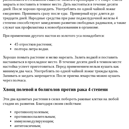
закрыть и поставить в темное место. Дать настояться в течение десяти
дней. После хорошо процедить. Употреблять по одной чайной ложке
ежедневно. Принимать сразу после еды. Примерный курс длится до
тридцати дней. Народные средства при раке поджелудочной железы 4
степени способствуют замедлению развития свободных радикалов, а также
служат как профилактика к новообразованиям в организме.
При применении другого настоя из золотого уса понадобится:
45 отростков растения;
полтора литра водки.
Хорошо помыть растение и мелко нарезать. Залить водкой и поставить
настаиваться в прохладное место. В течение десяти дней в темном месте
настойка успеет приготовиться. Перед применением нельзя кушать как
минимум два часа. Употреблять по одной чайной ложке трижды вдень.
Запивать и заедать запрещается. После приема лекарства можно кушать
через полчаса.
Хвощ полевой и болиголов против рака 4 степени
Эти два ядовитых растения в силах побороть раковые клетки на любой
стадии их развития. Благодаря своим свойствам:
противоопухолевым;
противовоспалительным;
иммуномодулирующим;
антитоксичным;