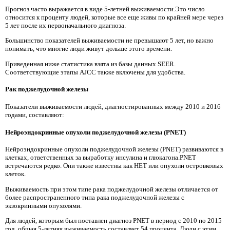
Прогноз часто выражается в виде 5-летней выживаемости.Это число
относится к проценту людей, которые все еще живы по крайней мере через
5 лет после их первоначального диагноза.
Большинство показателей выживаемости не превышают 5 лет, но важно
понимать, что многие люди живут дольше этого времени.
Приведенная ниже статистика взята из базы данных SEER.
Соответствующие этапы AJCC также включены для удобства.
Рак поджелудочной железы
Показатели выживаемости людей, диагностированных между 2010 и 2016
годами, составляют:
Нейроэндокринные опухоли поджелудочной железы (PNET)
Нейроэндокринные опухоли поджелудочной железы (PNET) развиваются в
клетках, ответственных за выработку инсулина и глюкагона.PNET
встречаются редко. Они также известны как НЕТ или опухоли островковых
клеток.
Выживаемость при этом типе рака поджелудочной железы отличается от
более распространенного типа рака поджелудочной железы с
экзокринными опухолями.
Для людей, которым был поставлен диагноз PNET в период с 2010 по 2015
год, общая 5-летняя выживаемость составляет 54 процента. Люди с этим