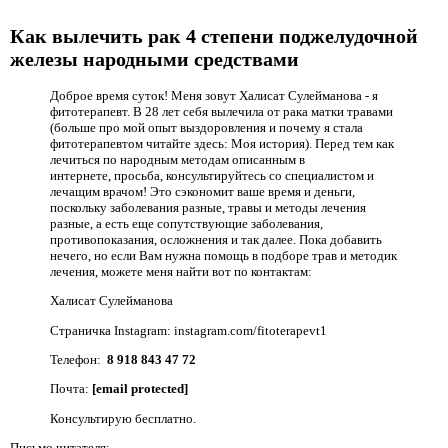
Как вылечить рак 4 степени поджелудочной
железы народными средствами
Доброе время суток! Меня зовут Халисат Сулейманова - я
фитотерапевт. В 28 лет себя вылечила от рака матки травами
(больше про мой опыт выздоровления и почему я стала
фитотерапевтом читайте здесь: Моя история). Перед тем как
лечиться по народным методам описанным в
интернете, просьба, консультируйтесь со специалистом и
лечащим врачом! Это сэкономит ваше время и деньги,
поскольку заболевания разные, травы и методы лечения
разные, а есть еще сопутствующие заболевания,
противопоказания, осложнения и так далее. Пока добавить
нечего, но если Вам нужна помощь в подборе трав и методик
лечения, можете меня найти вот по контактам:
Халисат Сулейманова
Страничка Instagram: instagram.com/fitoterapevt1
Телефон:
8 918 843 47 72
Почта:
[email protected]
Консультирую бесплатно.
Письмо читателя: