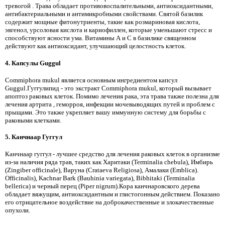
тревогой . Трава обладает противовоспалительными, антиоксидантными,
антибактериальными и антимикробными свойствами. Святой базилик
содержит мощные фитонутриенты, такие как розмариновая кислота,
эвгенол, урсоловая кислота и кариофиллен, которые уменьшают стресс и
способствуют ясности ума. Витамины А и С в базилике священном
действуют как антиоксидант, улучшающий целостность клеток.
4. Капсулы Guggul
Commiphora mukul является основным ингредиентом капсул
Guggul.Гуггулипид - это экстракт Commiphora mukul, который вызывает
апоптоз раковых клеток. Помимо лечения рака, эта трава также полезна для
лечения артрита , геморроя, инфекции мочевыводящих путей и проблем с
прыщами. Это также укрепляет вашу иммунную систему для борьбы с
раковыми клетками.
5. Канчнаар Гуггул
Канчнаар гуггул - лучшее средство для лечения раковых клеток в организме
из-за наличия ряда трав, таких как Харитаки (Terminalia chebula), Имбирь
(Zingiber officinale), Варуна (Crataeva Religiosa), Амалаки (Emblica).
Officinalis), Kachnar Bark (Bauhinia variegata), Bibhitaki (Terminalia
bellerica) и черный перец (Piper nigrum).Кора канчнаровского дерева
обладает вяжущим, антиоксидантным и глистогонным действием. Показано
его отрицательное воздействие на доброкачественные и злокачественные
опухоли.