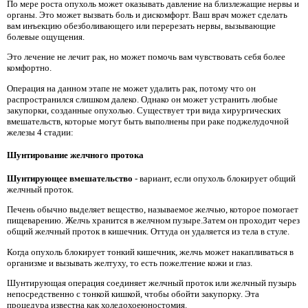
По мере роста опухоль может оказывать давление на близлежащие нервы и
органы. Это может вызвать боль и дискомфорт. Ваш врач может сделать
вам инъекцию обезболивающего или перерезать нервы, вызывающие
болевые ощущения.
Это лечение не лечит рак, но может помочь вам чувствовать себя более
комфортно.
Операция на данном этапе не может удалить рак, потому что он
распространился слишком далеко. Однако он может устранить любые
закупорки, созданные опухолью. Существует три вида хирургических
вмешательств, которые могут быть выполнены при раке поджелудочной
железы 4 стадии:
Шунтирование желчного протока
Шунтирующее вмешательство
- вариант, если опухоль блокирует общий
желчный проток.
Печень обычно выделяет вещество, называемое желчью, которое помогает
пищеварению. Желчь хранится в желчном пузыре.Затем он проходит через
общий желчный проток в кишечник. Оттуда он удаляется из тела в стуле.
Когда опухоль блокирует тонкий кишечник, желчь может накапливаться в
организме и вызывать желтуху, то есть пожелтение кожи и глаз.
Шунтирующая операция соединяет желчный проток или желчный пузырь
непосредственно с тонкой кишкой, чтобы обойти закупорку. Эта
процедура известна как холедохоеюностомия.