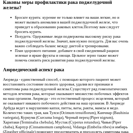
Каковы меры профилактики рака поджелудочной
железы?
Бросьте курить: курение не только влияет на ваши легкие, но и
может вызвать аномалии в вашей поджелудочной железе, что
приведет к образованию раковых клеток.Поэтому вам следует
бросить курить.
Похудеть: Одержимые люди подвержены высокому риску рака
поджелудочной железы. Значит, вам нужно похудеть. Для вас очень
важно соблюдать баланс между диетой и тренировками.
План здорового питания: добавьте в свой ежедневный рацион
зеленые и яркие фрукты и овощи. Цельное зерно также может
помочь снизить риск развития рака поджелудочной железы.
Аюрведический аспект рака
Аюрведа - единственный способ, с помощью которого пациент может
восстановить состояние полного здоровья, удалив все признаки и
симптомы рака поджелудочной железы.Существует ряд гомеопатических
методов лечения рака, которые оказывают множество побочных эффектов
на наш организм. Аюрведа - это естественный процесс исцеления, который
не оказывает никакого побочного действия на наш организм. В Аюрведе
Арбуда ведет к нарушению капхи, питты, ваты, ракты, мамсы и медо.
Количество таких трав, как Тулси (Ocimum tenuiflorum), Канчнар (Bauhinia
variegata), Куркума (Curcuma longa), Черный перец (Piper nigrum),
Харитаки (Terminalia chebula), Мустак (Cyperus rotundus), Чавья (Piper
chaba), Карпур (Cinnamomum camphora), Vidanga (Embelia ribes) и имбирь
(Zingiber officinale) помогают предотвратить и преодолеть симптомы рака.