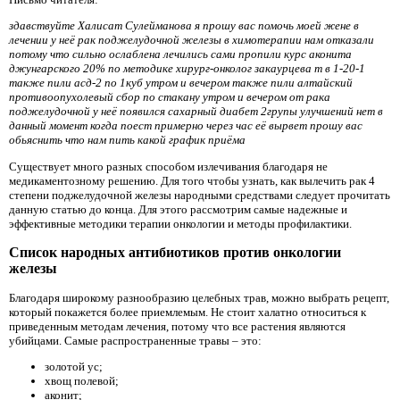
здавствуйте Халисат Сулейманова я прошу вас помочь моей жене в
лечении у неё рак поджелудочной железы в химотерапии нам отказали
потому что сильно ослаблена лечились сами пропили курс аконита
джунгарского 20% по методике хирург-онколог закаурцева т в 1-20-1
также пили асд-2 по 1куб утром и вечером также пили алтайский
противоопухолевый сбор по стакану утром и вечером от рака
поджелудочной у неё появился сахарный диабет 2групы улучшений нет в
данный момент когда поест примерно через час её вырвет прошу вас
обьяснить что нам пить какой график приёма
Существует много разных способом излечивания благодаря не
медикаментозному решению. Для того чтобы узнать, как вылечить рак 4
степени поджелудочной железы народными средствами следует прочитать
данную статью до конца. Для этого рассмотрим самые надежные и
эффективные методики терапии онкологии и методы профилактики.
Список народных антибиотиков против онкологии
железы
Благодаря широкому разнообразию целебных трав, можно выбрать рецепт,
который покажется более приемлемым. Не стоит халатно относиться к
приведенным методам лечения, потому что все растения являются
убийцами. Самые распространенные травы – это:
золотой ус;
хвощ полевой;
аконит;