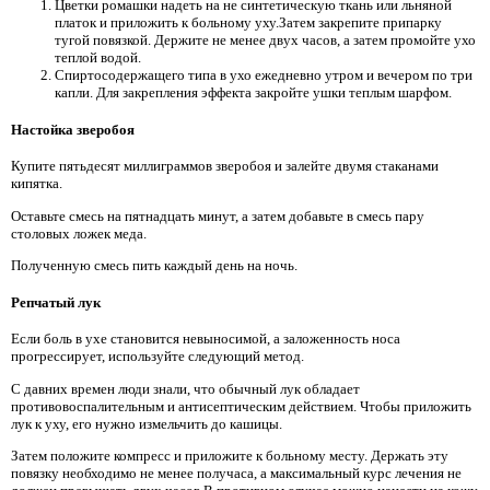
Цветки ромашки надеть на не синтетическую ткань или льняной
платок и приложить к больному уху.Затем закрепите припарку
тугой повязкой. Держите не менее двух часов, а затем промойте ухо
теплой водой.
Спиртосодержащего типа в ухо ежедневно утром и вечером по три
капли. Для закрепления эффекта закройте ушки теплым шарфом.
Настойка зверобоя
Купите пятьдесят миллиграммов зверобоя и залейте двумя стаканами
кипятка.
Оставьте смесь на пятнадцать минут, а затем добавьте в смесь пару
столовых ложек меда.
Полученную смесь пить каждый день на ночь.
Репчатый лук
Если боль в ухе становится невыносимой, а заложенность носа
прогрессирует, используйте следующий метод.
С давних времен люди знали, что обычный лук обладает
противовоспалительным и антисептическим действием. Чтобы приложить
лук к уху, его нужно измельчить до кашицы.
Затем положите компресс и приложите к больному месту. Держать эту
повязку необходимо не менее получаса, а максимальный курс лечения не