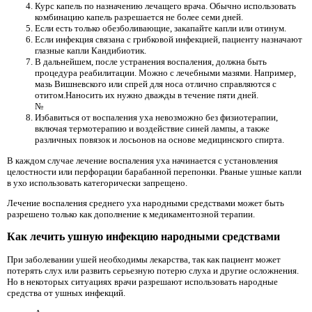
Курс капель по назначению лечащего врача. Обычно использовать
комбинацию капель разрешается не более семи дней.
Если есть только обезболивающие, закапайте капли или отинум.
Если инфекция связана с грибковой инфекцией, пациенту назначают
глазные капли Кандибиотик.
В дальнейшем, после устранения воспаления, должна быть
процедура реабилитации. Можно с лечебными мазями. Например,
мазь Вишневского или спрей для носа отлично справляются с
отитом.Наносить их нужно дважды в течение пяти дней.
№
Избавиться от воспаления уха невозможно без физиотерапии,
включая термотерапию и воздействие синей лампы, а также
различных повязок и лосьонов на основе медицинского спирта.
В каждом случае лечение воспаления уха начинается с установления
целостности или перфорации барабанной перепонки. Рваные ушные капли
в ухо использовать категорически запрещено.
Лечение воспаления среднего уха народными средствами может быть
разрешено только как дополнение к медикаментозной терапии.
Как лечить ушную инфекцию народными средствами
При заболевании ушей необходимы лекарства, так как пациент может
потерять слух или развить серьезную потерю слуха и другие осложнения.
Но в некоторых ситуациях врачи разрешают использовать народные
средства от ушных инфекций.