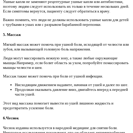
Ушные капли не заменяют рецептурные ушные капли или антибиотики,
поэтому людям следует использовать их только в течение нескольких дней.
Если симптомы вернутся, пациенту следует обратиться к врачу.
Важно помнить, что люди не должны использовать ушные капли для детей
с трубками в ушах или с разрывом барабанной перепонки.
5. Массаж
Мягкий массаж может помочь при ушной боли, исходящей от челюсти или
зубов, или вызывающей головную боль напряжения.
Люди могут массировать нежную зону, а также любые окружающие
мышцы.Например, если болит область за ухом, попробуйте помассировать
мышцы челюсти и шеи.
Массаж также может помочь при боли от ушной инфекции.
Нисходящим движением надавите, начиная от ушей и далее по шее.
Продолжая оказывать давление вниз, двигайтесь вперед к передней
части ушей.
Этот вид массажа помогает вывести из ушей лишнюю жидкость и
предотвратить усиление боли.
6.Чеснок
Чеснок издавна используется в народной медицине для снятия боли.
Некоторые исследования показывают, что он обладает антимикробными