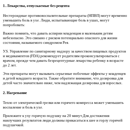
1. Лекарства, отпускаемые без рецепта
Нестероидные противовоспалительные препараты (НПВП) могут временно
уменьшить боль в ухе. Люди, испытывающие боль в ушах, могут
попробовать:
Важно помнить, что давать аспирин младенцам и маленьким детям
небезопасно. Это связано с риском потенциально опасного для жизни
состояния, называемого синдромом Рея.
У.S. Управление по санитарному надзору за качеством пищевых продуктов
и медикаментов (FDA) рекомендует родителям проконсультироваться с
врачом, прежде чем давать безрецептурные лекарства ребенку в возрасте
до 2 лет.
Эти препараты могут вызывать серьезные побочные эффекты у младенцев
и детей младшего возраста. Также обратите внимание, что дозировка для
детей часто значительно ниже, чем надлежащая дозировка для взрослых.
2. Нагревание
Тепло от электрической грелки или горячего компресса может уменьшить
воспаление и боль в ухе.
Приложите к уху горячую подушку на 20 минут.Для достижения
наилучших результатов люди должны прикасаться к шее и горлу горячей
подушечкой.