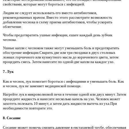
свойствами, которые могут бороться с инфекцией.
Людям не следует использовать его вместо антибиотиков,
рекомендованных врачом. Вместо этого рассмотрите возможность
добавления чеснока в схему приема антибиотиков, чтобы ускорить
облегчение.
Чтобы предотвратить ушные инфекции, ешьте каждый день зубчик
чеснока.
Ушные капли с чесноком также могут уменьшить боль и предотвратить
обострение инфекции.Сварить две или три гвоздики в двух столовых
ложках горчичного или кунжутного масла до коричневого цвета, затем
процедить смесь. Затем нанесите по одной-две капли на каждое ухо.
7. Лук
Как и чеснок, лук помогает бороться с инфекциями и уменьшать боль. Как
и чеснок, лук не заменяет медицинской помощи.
Нагрейте лук в микроволновой печи в течение одной или двух минут. Затем
процедите жидкость и нанесите несколько капель на ухо. Человек может
захотеть полежать 10 минут, а затем дать жидкости вытечь из уха.При
необходимости повторите это.
8. Сосание
Сосание может помочь снизить давление в евстахиевой трубе, обеспечивая