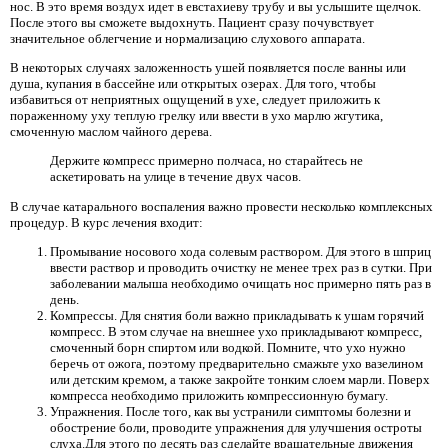
нос. В это время воздух идет в евстахиеву трубу и вы услышите щелчок.
После этого вы сможете выдохнуть. Пациент сразу почувствует
значительное облегчение и нормализацию слухового аппарата.
В некоторых случаях заложенность ушей появляется после ванны или
душа, купания в бассейне или открытых озерах. Для того, чтобы
избавиться от неприятных ощущений в ухе, следует приложить к
пораженному уху теплую грелку или ввести в ухо марлю жгутика,
смоченную маслом чайного дерева.
Держите компресс примерно полчаса, но старайтесь не
аскетировать на улице в течение двух часов.
В случае катарального воспаления важно провести несколько комплексных
процедур. В курс лечения входит:
Промывание носового хода солевым раствором. Для этого в шприц
ввести раствор и проводить очистку не менее трех раз в сутки. При
заболевании малыша необходимо очищать нос примерно пять раз в
день.
Компрессы. Для снятия боли важно прикладывать к ушам горячий
компресс. В этом случае на внешнее ухо прикладывают компресс,
смоченный борн спиртом или водкой. Помните, что ухо нужно
беречь от ожога, поэтому предварительно смажьте ухо вазелином
или детским кремом, а также закройте тонким слоем марли. Поверх
компресса необходимо приложить компрессионную бумагу.
Упражнения. После того, как вы устранили симптомы болезни и
обострение боли, проводите упражнения для улучшения остроты
слуха.Для этого по десять раз сделайте вращательные движения