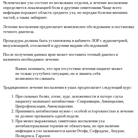
Человеческое ухо состоит из нескольких отделов, и лечение воспаления
определяется локализацией боли и другими симптомами.Чаще всего
инфекция поражает область среднего уха, но нередки болезни внешних
частей, а также лабиринт.
Лечение воспаления предполагает комплексное обследование и постановку
точного диагноза.
Процедуры должны быть установлены в кабинете ЛОР с аудиометрией,
визуализацией, отоскопией и другими видами обследований.
После получения данных врач может поставить точный диагноз и
назначить необходимое лечение.
Важно понимать, что при отсутствии лечения пациент может
не только усугубить ситуацию, но и лишить себя
возможности слышать.
Традиционное лечение воспаления в ушах предполагает следующий курс:
При сильных болях, отеке, зуде, заложенности и потере слуха
пациенту назначают антибиотики - Спирамицин, Ампициллин,
Ципрофлоксацин, Амоксициллин.
Принимать антибиотики нужно с особой осторожностью и лечение
не должно превышать одной недели.
При менее выраженных симптомах воспаления уха
антибактериальная терапия не обязательна, но при наличии
инфекции в ухе назначаются капли Отофа, Софрадекс, Ануран,
Полидекса, Гаразон.