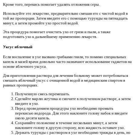
Кроме того, перекись помогает удалять отложения серы.
Используйте это лекарство, предварительно смешав его с чистой водой в
той же пропорции. Затем введите его с помощью турунды на пятнадцать
минут, а затем промойте ухо простой водой.
Эта процедура помогает очистить ухо от грязи и пыли, а также
подготовить ухо к дальнейшему применению лекарств.
Уксус яблочный
Если воспаление в ухе вызвано грибками гнили, то помимо специальных
капель и мазей врачи довольно часто назначают использование гаджетов на
основе яблочного уксуса.
Для приготовления раствора для лечения больному может потребоваться
смешать яблочный уксус с очищенной водой и медицинским спиртом в
равных пропорциях.
Полученную смесь перемешать.
Сделайте марлю жгутика и смочите в полученном растворе, а затем
введите в ухо.
Перед проведением процедуры ухо необходимо промыть
перекисью водорода. Для этого наклоните голову набок и введите
около десяти капель.
Сохраняйте положение в течение нескольких минут, а затем
наклоните голову в другую сторону, всю жидкость оставьте ухо.
Держать турунды с раствором в ухе необходимо трижды в день, но