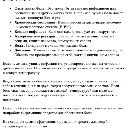
Отмеченная боль
: Это может быть вызвано инфекциями или
воспалениями в других частях тела. Например, зубная боль может
вызвать ноющую боль в ухе.
Хронические состояния
: К ним относятся дисфункция височно-
нижнечелюстного сустава (ВНЧС).
Кожные инфекции
: Если они находятся в ухе или вокруг него.
Аллергические реакции
: Они могут быть вызваны разными
вещами, такими как мыло, шампунь или серьги.
Вода
: Попадание в ухо может вызвать боль.
Давление
: Изменение высоты может повлиять на давление в ушах.
Обычно это проходит само по себе, часто с ощущением хлопка.
Если не лечить, ушные инфекции могут распространиться на челюсть и
другие части тела. Они также могут повредить само ухо и вызвать опасно
высокую температуру.
Когда симптомы проблемы с ушами присутствуют и не исчезают сами по
себе в течение дня или двух, людям следует поговорить с врачом. Если
боль сильная, сопровождается высокой температурой или включает
потерю слуха, людям следует немедленно обратиться за медицинской
помощью.
Если боль в ухе несильная или человек ожидает начала лечения, он может
попробовать домашние средства для облегчения боли.
Вот серия из девяти эффективных домашних средств для людей,
страдающих ушной болью: