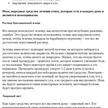
ощущение локального жара в ухе.
Итак, народные средства лечения отита, которые есть в каждом доме и
являются помощниками:
Раствор бриллиантовой зелени
Все иногда используют зеленку, как антисептик при неглубоких ранениях,
ушибах. Это средство можно использовать только при наружном отите,
нельзя, чтобы зеленка попадала на барабанную перепонку – это все же
достаточно агрессивный раствор.
Зеленка наносится с помощью ватной палочки, на которую набирается
достаточное количество жидкости. Не нужно слишком глубоко засовывать
палочку в ухо, чтобы ничего не повредить. Первое, что вы почувствуете
после такой процедуры – приятное тепло, которое немного уменьшит боль
от воспаления. Через некоторое время в ухе начнет пощипывать и это
нормально. Проводить процедуру следует 1-2 раза в день (утром и
вечером), нанося каждый раз небольшое количество средства. Повторим –
не пытайтесь вылечить отит зеленкой, не будучи уверенными в том, что у
вас именно воспаление внешнего уха, а не среднего или внутреннего. Пока
вы будете заниматься таким иллюзорным лечением, настоящая болезнь
будет прогрессировать.
Лавровый лист
Еще одно средство, которое все мы имеем дома – лавровый лист. Его
концентрированный отвар рекомендуют при отите как капли и средство