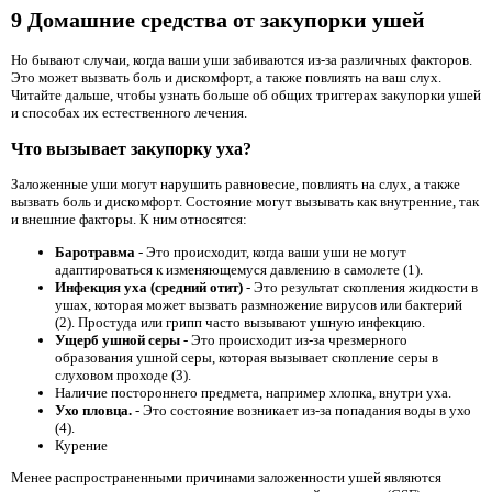
9 Домашние средства от закупорки ушей
Но бывают случаи, когда ваши уши забиваются из-за различных факторов.
Это может вызвать боль и дискомфорт, а также повлиять на ваш слух.
Читайте дальше, чтобы узнать больше об общих триггерах закупорки ушей
и способах их естественного лечения.
Что вызывает закупорку уха?
Заложенные уши могут нарушить равновесие, повлиять на слух, а также
вызвать боль и дискомфорт. Состояние могут вызывать как внутренние, так
и внешние факторы. К ним относятся:
Баротравма
- Это происходит, когда ваши уши не могут
адаптироваться к изменяющемуся давлению в самолете (1).
Инфекция уха (средний отит)
- Это результат скопления жидкости в
ушах, которая может вызвать размножение вирусов или бактерий
(2). Простуда или грипп часто вызывают ушную инфекцию.
Ущерб ушной серы
- Это происходит из-за чрезмерного
образования ушной серы, которая вызывает скопление серы в
слуховом проходе (3).
Наличие постороннего предмета, например хлопка, внутри уха.
Ухо пловца.
- Это состояние возникает из-за попадания воды в ухо
(4).
Курение
Менее распространенными причинами заложенности ушей являются