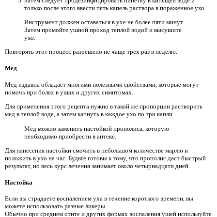
Затем следует продезинфицировать пипетку в кипящей воде и
только после этого ввести пять капель раствора в пораженное ухо.
Инструмент должен оставаться в ухе не более пяти минут.
Затем промойте ушной проход теплой водой и высушите
ухо.
Повторять этот процесс разрешено не чаще трех раз в неделю.
Мед
Мед издавна обладает многими полезными свойствами, которые могут
помочь при болях в ушах и других симптомах.
Для применения этого рецепта нужно в такой же пропорции растворить
мед в теплой воде, а затем капнуть в каждое ухо по три капли.
Мед можно заменить настойкой прополиса, которую
необходимо приобрести в аптеке.
Для нанесения настойки смочить в небольшом количестве марлю и
положить в ухо на час. Будьте готовы к тому, что прополис даст быстрый
результат, но весь курс лечения занимает около четырнадцати дней.
Настойка
Если вы страдаете воспалением уха в течение короткого времени, вы
можете использовать разные ликеры.
Обычно при среднем отите и других формах воспаления ушей используйте