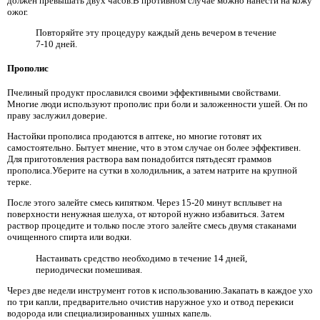
должен превышать двух часов.В противном случае можно нанести на кожу
ожог.
Повторяйте эту процедуру каждый день вечером в течение
7-10 дней.
Прополис
Пчелиный продукт прославился своими эффективными свойствами.
Многие люди используют прополис при боли и заложенности ушей. Он по
праву заслужил доверие.
Настойки прополиса продаются в аптеке, но многие готовят их
самостоятельно. Бытует мнение, что в этом случае он более эффективен.
Для приготовления раствора вам понадобится пятьдесят граммов
прополиса.Уберите на сутки в холодильник, а затем натрите на крупной
терке.
После этого залейте смесь кипятком. Через 15-20 минут всплывет на
поверхности ненужная шелуха, от которой нужно избавиться. Затем
раствор процедите и только после этого залейте смесь двумя стаканами
очищенного спирта или водки.
Настаивать средство необходимо в течение 14 дней,
периодически помешивая.
Через две недели инструмент готов к использованию.Закапать в каждое ухо
по три капли, предварительно очистив наружное ухо и отвод перекиси
водорода или специализированных ушных капель.