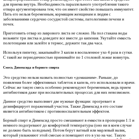
для приема внутрь. Необходимость параллельного употребления такого
отвара аргументирована тем, что он имеет свойство повышать иммунитет.
Пить его нельзя беременным, кормящим женщинам и людям с
заболеваниями сердечно сосудистой системы, патологиями печени и
почек.
Приготовить отвар из лаврового листа не сложно. На пол стакана воды
возьмите три листка и доведите все вместе до кипения. Укутайте емкость
полотенцами или залейте в термос, держите так два часа.
Используя пипетку, закапывайте 3 капли в воспаленное ухо 4 раза в сутки.
С такой же периодичностью принимайте по 1 столовой ложке вовнутрь.
Смесь Димексида и борного спирта
Это средство нельзя назвать полностью «домашним». Раньше, до
появления более эффективных таблеток и капель, его использовали и врачи.
Сейчас же такую смесь особенно рекомендуют беременным, ведь прием
антибиотиков даже при воспалительных процессах для них невозможен.
Данное средство выполняет две нужные функции: прогревает и
дезинфицирует пораженный участок. Также Димексид в его составе
является антибиотиком с противовоспалительным эффектом.
Борный спирт и Димексид просто смешивают в емкости в пропорции 1:1 и
немного подогревают до комфортной температуры (оно ни в коем случае
не должно быть холодным). Потом берут ватный или марлевый валик,
который увлажняют этой смесью и помещают его в ухо на час. Такую