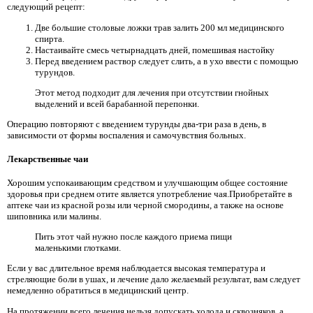
следующий рецепт:
Две большие столовые ложки трав залить 200 мл медицинского
спирта.
Настаивайте смесь четырнадцать дней, помешивая настойку
Перед введением раствор следует слить, а в ухо ввести с помощью
турундов.
Этот метод подходит для лечения при отсутствии гнойных
выделений и всей барабанной перепонки.
Операцию повторяют с введением турунды два-три раза в день, в
зависимости от формы воспаления и самочувствия больных.
Лекарственные чаи
Хорошим успокаивающим средством и улучшающим общее состояние
здоровья при среднем отите является употребление чая.Приобретайте в
аптеке чаи из красной розы или черной смородины, а также на основе
шиповника или малины.
Пить этот чай нужно после каждого приема пищи
маленькими глотками.
Если у вас длительное время наблюдается высокая температура и
стреляющие боли в ушах, и лечение дало желаемый результат, вам следует
немедленно обратиться в медицинский центр.
На протяжении всего лечения нельзя допускать холода и сквозняков, а