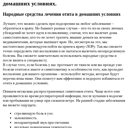
домашних условиях.
Народные средства лечения отита в домашних условиях
Лучшее, что можно сделать при подозрении на любое заболевание –
обратиться к врачу. Но бывают разные случаи – кто-то из-за своих личных
убеждений не хочет идти в поликлинику, считая, что все вылечит дома
самостоятельно, кто-то не хочет тратить лишние деньги на лечение
медикаментами, которые выпишет врач. Но, несмотря на это, мы
настоятельно рекомендуем пойти на прием к врачу-ЛОРу. Так вы сможете
точно определить тип воспаления и не пытаться вылечить неопределенную
болезнь. Вы сможете замечательно использовать народные средства и
после визита к специалисту.
В случае того, если болезнь у вас протекает не тяжело или вы прежде уже
болели отитом и знаете и симптоматику и особенности того, как проходит
воспаление для вашего организма – используйте методы, которые будут
перечислены ниже. Они помогут вам эффективно и недорого избавиться от
отита в домашних условиях.
Опишем несколько распространенных симптомов отита. Чаще всего они
проявляются во время респираторной инфекции, после купания в водоеме
или пребывания на улице при сильном ветре. На ранней стадии заболевания
вы можете ощущать:
стреляющую боль в ухе.
заложенность.
нехарактерный звук при глотании.
несильно повышенная температура.