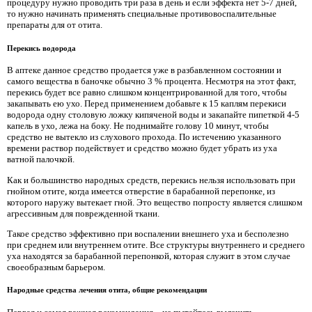
процедуру нужно проводить три раза в день и если эффекта нет 5-7 дней,
то нужно начинать применять специальные противовоспалительные
препараты для от отита.
Перекись водорода
В аптеке данное средство продается уже в разбавленном состоянии и
самого вещества в баночке обычно 3 % процента. Несмотря на этот факт,
перекись будет все равно слишком концентрированной для того, чтобы
закапывать ею ухо. Перед применением добавьте к 15 каплям перекиси
водорода одну столовую ложку кипяченой воды и закапайте пипеткой 4-5
капель в ухо, лежа на боку. Не поднимайте голову 10 минут, чтобы
средство не вытекло из слухового прохода. По истечению указанного
времени раствор подействует и средство можно будет убрать из уха
ватной палочкой.
Как и большинство народных средств, перекись нельзя использовать при
гнойном отите, когда имеется отверстие в барабанной перепонке, из
которого наружу вытекает гной. Это вещество попросту является слишком
агрессивным для поврежденной ткани.
Такое средство эффективно при воспалении внешнего уха и бесполезно
при среднем или внутреннем отите. Все структуры внутреннего и среднего
уха находятся за барабанной перепонкой, которая служит в этом случае
своеобразным барьером.
Народные средства лечения отита, общие рекомендации