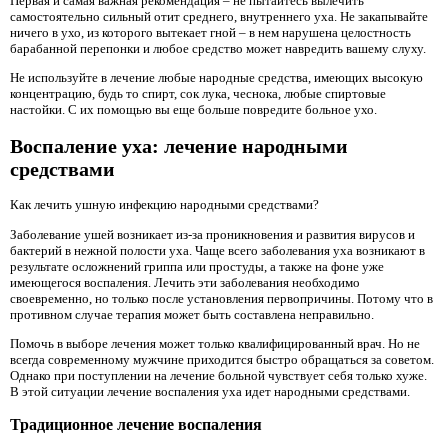
Первая и самая важная рекомендация – не пытайтесь вылечить
самостоятельно сильный отит среднего, внутреннего уха. Не закапывайте
ничего в ухо, из которого вытекает гной – в нем нарушена целостность
барабанной перепонки и любое средство может навредить вашему слуху.
Не используйте в лечение любые народные средства, имеющих высокую
концентрацию, будь то спирт, сок лука, чеснока, любые спиртовые
настойки. С их помощью вы еще больше повредите больное ухо.
Воспаление уха: лечение народными
средствами
Как лечить ушную инфекцию народными средствами?
Заболевание ушей возникает из-за проникновения и развития вирусов и
бактерий в нежной полости уха. Чаще всего заболевания уха возникают в
результате осложнений гриппа или простуды, а также на фоне уже
имеющегося воспаления. Лечить эти заболевания необходимо
своевременно, но только после установления первопричины. Потому что в
противном случае терапия может быть составлена ​​неправильно.
Помочь в выборе лечения может только квалифицированный врач. Но не
всегда современному мужчине приходится быстро обращаться за советом.
Однако при поступлении на лечение больной чувствует себя только хуже.
В этой ситуации лечение воспаления уха идет народными средствами.
Традиционное лечение воспаления