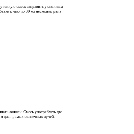
лученную смесь заправить указанным
авки к чаю по 30 мл несколько раз в
шать ложкой. Смесь употреблять два
ом для прямых солнечных лучей.