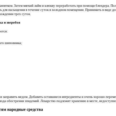
ипятком. Затем мягкий лайм и клюкву переработать при помощи блендера. По
ь для насыщения в течение суток в холодном помещении. Принимать в виде доб
хождении трех суток.
ка и зверобоя
ются:
ого шиповника;
и заправить медом. Добавить оставшиеся ингредиенты и очень хорошо переме
ериода обострения эпидемий. Лекарство подлежит хранению в месте, недоступн
ям народные средства