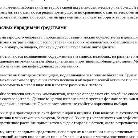
 и лечения заболеваний не теряют своей актуальности, несмотря на большой
иммунитета отличаются рядом преимуществ по сравнению с синтетическими ан
показания являются бесспорными аргументами в пользу выбора отваров и наст
ослых народными средствами
зма взрослого человека природными составами можно осуществлять в домашн
нсовых затрат в связи с распространенностью их компонентов. Укрепляющие 
ок, имбирь, эхинацею, клюкву и другие натуральные ингредиенты.
е отличаются повышенным содержанием витаминов, влияющих на развитие им
адающие выраженным антибактериальным и противомикробным действием. Мед
ого лечения при инфекционных заболеваниях.
качествами благодаря фитонцидам, подавляющим патогенные бактерии. Однак
и механическом разрушении клеток чеснока и обладает высокой активностью п
 возможно в сыром виде или в составе различных настоек.
биологически активных компонентов, которые определяют его лечебные спосо
в составе цитраль. Данное вещество широко используется в фармакологии как 
содержание витамина С усиливает защитные свойства корневища имбиря.
инацеи происходит за счет флавоноидов и инулина. Они влияют на активност
жению и уничтожению вирусов, бактерий. Эхинацея используется как эффекти
арственное растение применяется в виде отваров и настоев, часто встречают
унитет народными средствами, используя их в сочетании с искусственными
леваний должен проводиться под наблюдением врача с учетом противопоказан