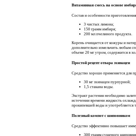
Витаминная смесь на основе имбир
Состав и особенности приготовления
3 чистых лимона;
150 грамм имбиря;
200 мл пчелиного продукта.
Корень очищается от кожуры и натир
дополнительно измельчить любым спо
объеме 20 мг утром, содержится в хо
Простой рецепт отвара эхинацеи
Средство хорошо применяется для пр
30 мг эхинацеи пурпурной;
1,5 стакана воды.
Экстракт растения необходимо залит
истечении времени жидкость охлажда
прокипевшей воды и употребляется тр
Полезный компот с шиповником
Средство эффективно повышает имму
300 грамм сушеного шиповни