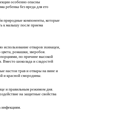
фекции особенно опасны
а ребенка без вреда для его
бя природные компоненты, которые
ть к малышу после приема
о использование отваров эхинацеи,
 цвета, ромашки, зверобоя.
 порциями, по причине высокой
да. Вместо шоколада и сладостей
е настои трав и отвары на вине и
ой и красной смородины.
ице и правильным режимом дня.
оздействие на защитные свойства
а инфекциям.