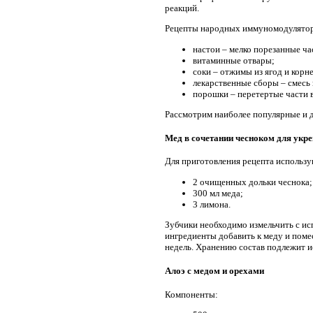
реакций.
Рецепты народных иммуномодулятор
настои – мелко порезанные ча
витаминные отвары;
соки – отжимы из ягод и корн
лекарственные сборы – смесь
порошки – перетертые части
Рассмотрим наиболее популярные и 
Мед в сочетании чесноком для укр
Для приготовления рецепта использу
2 очищенных дольки чеснока;
300 мл меда;
3 лимона.
Зубчики необходимо измельчить с ис
ингредиенты добавить к меду и поме
недель. Хранению состав подлежит и
Алоэ с медом и орехами
Компоненты: