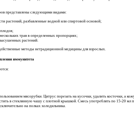
ов представлены следующими видами:
сти растений, разбавленные водной или спиртовой основой;
еплодов;
 нескольких трав в определенных пропорциях;
 высушенных растений.
действенные методы нетрадиционной медицины для взрослых.
епления иммунитета
ются:
пользованием мясорубки. Цитрус порезать на кусочки, удалить косточки, а ко
стить в стеклянную чашу с плотной крышкой. Смесь употреблять по 15-20 мл 
сключительно на полках холодильника.