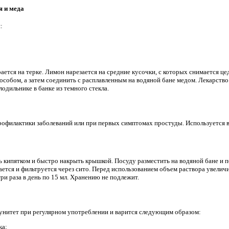
я и меда
:
ается на терке. Лимон нарезается на средние кусочки, с которых снимается ц
собом, а затем соединить с расплавленным на водяной бане медом. Лекарство 
лодильнике в банке из темного стекла.
офилактики заболеваний или при первых симптомах простуды. Используется в
ь кипятком и быстро накрыть крышкой. Посуду разместить на водяной бане и п
ется и фильтруется через сито. Перед использованием объем раствора увелич
и раза в день по 15 мл. Хранению не подлежит.
нитет при регулярном употреблении и варится следующим образом:
ка;