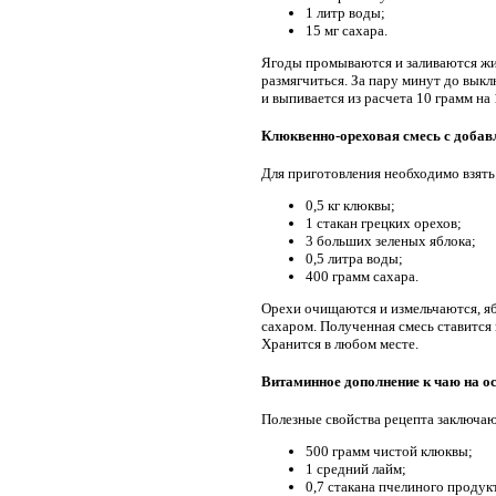
1 литр воды;
15 мг сахара.
Ягоды промываются и заливаются жи
размягчиться. За пару минут до выкл
и выпивается из расчета 10 грамм на 1
Клюквенно-ореховая смесь с добав
Для приготовления необходимо взять
0,5 кг клюквы;
1 стакан грецких орехов;
3 больших зеленых яблока;
0,5 литра воды;
400 грамм сахара.
Орехи очищаются и измельчаются, я
сахаром. Полученная смесь ставится 
Хранится в любом месте.
Витаминное дополнение к чаю на о
Полезные свойства рецепта заключаю
500 грамм чистой клюквы;
1 средний лайм;
0,7 стакана пчелиного продук