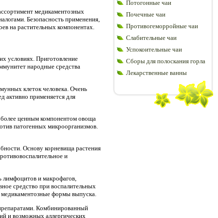
Потогонные чаи
 ассортимент медикаментозных
Почечные чаи
алогами. Безопасность применения,
Противогеморройные чаи
оев на растительных компонентах.
Слабительные чаи
Успокоительные чаи
их условиях. Приготовление
Сборы для полоскания горла
иммунитет народные средства
Лекарственные ванны
мунных клеток человека. Очень
 активно применяется для
о более ценным компонентом овоща
ротив патогенных микроорганизмов.
бности. Основу корневища растения
противовоспалительное и
ь лимфоцитов и макрофагов,
вное средство при воспалительных
ся медикаментозные формы выпуска.
 препаратами. Комбинированный
ий и возможных аллергических