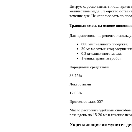
Цитрус хорошо вымыть и ошпарить к
количеством меда. Лекарство оставит
течение дня. Не использовать по про
Травяная смесь на основе шиповни
Для приготовления рецепта использу
600 мл пчелиного продукта;
30 мг молотых ягод засушенн
0,3 кг сливочного масла;
1 чашка травы зверобоя.
Народными средствами
33.75%
Лекарствами
12.03%
Проголосовало: 557
Масло растопить удобным способом 
раза вдень по 15-20 мл в течение п
Укрепляющие иммунитет дет