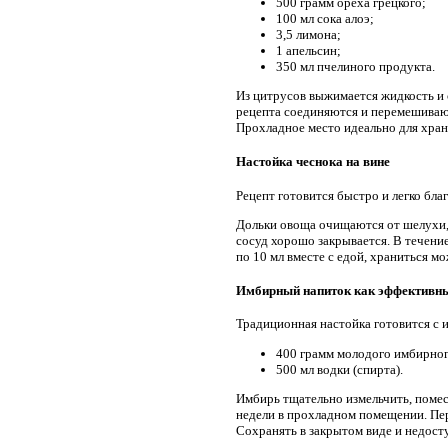
500 грамм ореха грецкого;
100 мл сока алоэ;
3,5 лимона;
1 апельсин;
350 мл пчелиного продукта.
Из цитрусов выжимается жидкость и 
рецепта соединяются и перемешивают
Прохладное место идеально для хран
Настойка чеснока на вине
Рецепт готовится быстро и легко бла
Дольки овоща очищаются от шелухи, 
сосуд хорошо закрывается. В течение
по 10 мл вместе с едой, храниться м
Имбирный напиток как эффективн
Традиционная настойка готовится с 
400 грамм молодого имбирног
500 мл водки (спирта).
Имбирь тщательно измельчить, помес
недели в прохладном помещении. Пер
Сохранять в закрытом виде и недосту