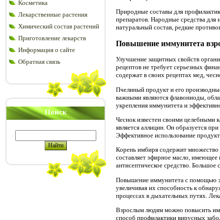
Косметика
Природные составы для профилактики
Лекарственные растения
препаратов. Народные средства для 
Химический состав растений
натуральный состав, редкие противо
Приготовление лекарств
Повышение иммунитета взр
Информация о сайте
Улучшение защитных свойств органи
Обратная связь
рецептов не требует серьезных фина
содержат в своих рецептах мед, чесн
Пчелиный продукт и его производны
важными являются флавониоды, обл
укрепления иммунитета и эффективн
Поиск
Чеснок известен своими целебными 
является аллицин. Он образуется пр
Эффективное использование продукта
Корень имбиря содержит множество 
составляет эфирное масло, имеющее 
антисептическое средство. Большое 
Повышение иммунитета с помощью эх
увеличивая их способность к обнару
процессах в дыхательных путях. Лек
Взрослым людям можно повысить имм
способ профилактики вирусных забо