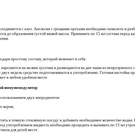
соединяется с алоэ. Апельсин с грецкими орехами необходимо помолоть и раз
ся до образования густой вязкой массы. Принимать по 15 мл состава перед 
ения.
годаря простому составу, который включает в себя:
нарезаются на мелкие кусочки и размещаются на дне чаши из непрозрачного ст
 двух недель средство подготавливается к употреблению. Готовая настойка пр
ожет в любом удобном месте.
ый иммуномодулятор
использованием двух ингредиентов:
о корня;
тить в темную стеклянную посуду и добавить необходимое количество водки. 
ед употреблением жидкость необходимо процедить и выпивать по 15 мл утро
пном для детей месте.