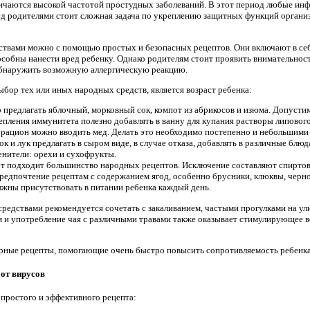
личаются высокой частотой простудных заболеваний. В этот период любые ин
 родителями стоит сложная задача по укреплению защитных функций организм
твами можно с помощью простых и безопасных рецептов. Они включают в се
собны нанести вред ребенку. Однако родителям стоит проявить внимательнос
обнаружить возможную аллергическую реакцию.
ор тех или иных народных средств, является возраст ребенка:
предлагать яблочный, морковный сок, компот из абрикосов и изюма. Допустим
пления иммунитета полезно добавлять в ванну для купания растворы липового
в рацион можно вводить мед. Делать это необходимо постепенно и небольшими
к и лук предлагать в сыром виде, в случае отказа, добавлять в различные блю
енители: орехи и сухофрукты.
ет подходит большинство народных рецептов. Исключение составляют спиртовы
предпочтение рецептам с содержанием ягод, особенно брусники, клюквы, черн
ны присутствовать в питании ребенка каждый день.
едствами рекомендуется сочетать с закаливанием, частыми прогулками на ул
 и употребление чая с различными травами также оказывает стимулирующее в
рные рецепты, помогающие очень быстро повысить сопротивляемость ребенк
от вирусов
простого и эффективного рецепта: