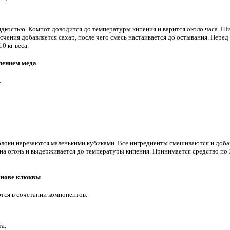
дкостью. Компот доводится до температуры кипения и варится около часа. Ш
ючения добавляется сахар, после чего смесь настаивается до остывания. Пере
0 кг веса.
лением меда
:
блоки нарезаются маленькими кубиками. Все ингредиенты смешиваются и доба
на огонь и выдерживается до температуры кипения. Принимается средство по 35
снове клюквы
тся в сочетании компонентов:
та.