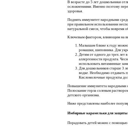
В возрасте до 5 лет дошкольники от
осложнениями. Именно поэтому перед
здоровья.
Поднять иммунитет народными средс
при правильном использовании неспо
натуральной смеси, чтобы вовремя 
Ключевым фактором, влияющим на выб
Малышам ближе к году можно 
ромашки, шиповника. Для укре
Детям от одного до трех лет 
аллергенности продукта. Чесно
использовать витаминные зам
Для дошкольников старше 3 л
водке. Необходимо отдавать 
Кисломолочные продукты долж
Повышение иммунитета народными ср
Полоскание горла солевым раствором
детского организма.
Ниже представлены наиболее популя
Имбирные карамельки для защиты 
Порадовать детей можно с помощью 