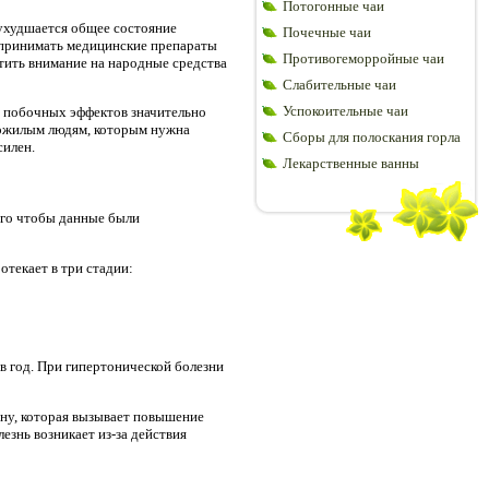
Потогонные чаи
 ухудшается общее состояние
Почечные чаи
у принимать медицинские препараты
Противогеморройные чаи
атить внимание на народные средства
Слабительные чаи
Успокоительные чаи
я побочных эффектов значительно
пожилым людям, которым нужна
Сборы для полоскания горла
силен.
Лекарственные ванны
того чтобы данные были
отекает в три стадии:
в год. При гипертонической болезни
ину, которая вызывает повышение
езнь возникает из-за действия