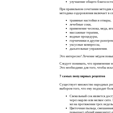
улучшение общего благососто
При правильном сочетании методик и
методика оздоровления включает в с
травяные настойки и отвары,
лечебные соки,
применение чеснока, меда, яг
массажные терапии,
водные процедуры,
горчичники и другие разогре
уксусные компрессы,
дыхательные упражнения.
Это интересно! Лечение мёдом повы
Следует понимать, что применение н
Это необходимо для того, чтобы иск
7 самых популярных рецептов
Существует множество народных реце
выбором того, что ему подходит бол
Свекольный сок является дост
через марлю или мелкое сито.
мл на протяжении трех недель
Цветочная пыльца, смешанная
повышает общий иммунитет орг