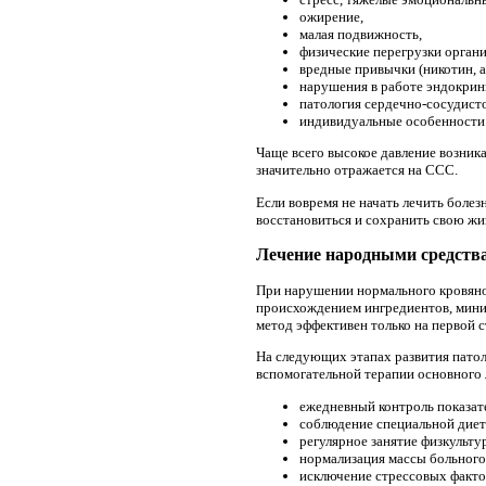
ожирение,
малая подвижность,
физические перегрузки органи
вредные привычки (никотин, а
нарушения в работе эндокрин
патология сердечно-сосудист
индивидуальные особенности 
Чаще всего высокое давление возник
значительно отражается на ССС.
Если вовремя не начать лечить болез
восстановиться и сохранить свою жи
Лечение народными средств
При нарушении нормального кровяно
происхождением ингредиентов, мини
метод эффективен только на первой с
На следующих этапах развития патол
вспомогательной терапии основного 
ежедневный контроль показат
соблюдение специальной диеты
регулярное занятие физкультур
нормализация массы больного
исключение стрессовых факто