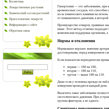
Косметика
Гипертония — это заболевание, при 
Лекарственные растения
кровеносных сосудов, что способно 
Химический состав растений
из-за химического влияния на печен
от повышенного давления, в которой
Приготовление лекарств
Информация о сайте
Преимущество отваров, травяных нас
ниже. Этот метод отлично подходит 
Обратная связь
комплексная поддержка организма, а
Нормы и отклонения
Нормальное верхнее значение артериа
достоверными, перед измерением сле
Поиск
Если показатели периодически превы
первая — 160 на 100,
вторая — 180 на 110,
третья — выше 180 на 110.
Даже если у человека прежде не набл
измерения проводятся каждый день.
Вылечить такое заболевание полност
систолического давления. При устра
группы факторов, а не одного.
Симптомы повышенного да