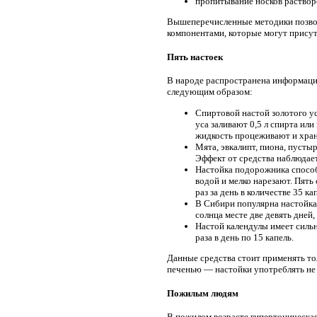
пропитывание носков раствор
Вышеперечисленные методики позвол
компонентами, которые могут присутс
Пять настоек
В народе распространена информаци
следующим образом:
Спиртовой настой золотого ус
уса заливают 0,5 л спирта или
жидкость процеживают и храня
Мята, эвкалипт, пиона, пусты
Эффект от средства наблюдает
Настойка подорожника способ
водой и мелко нарезают. Пять
раз за день в количестве 35 ка
В Сибири популярна настойка 
солнца месте две девять дней,
Настой календулы имеет силь
раза в день по 15 капель.
Данные средства стоит применять то
печенью — настойки употреблять не
Пожилым людям
В пожилом возрасте гипертоническа