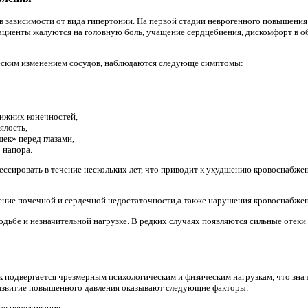
 зависимости от вида гипертонии. На первой стадии неврогенного повышения
Пациенты жалуются на головную боль, учащение сердцебиения, дискомфорт в об
еским изменением сосудов, наблюдаются следующе симптомы:
нижних конечностей,
ялость,
ек» перед глазами,
 напора.
ссировать в течение нескольких лет, что приводит к ухудшению кровоснабжени
ение почечной и сердечной недостаточности,а также нарушения кровоснабжен
дьбе и незначительной нагрузке. В редких случаях появляются сильные отеки 
 подвергается чрезмерным психологическим и физическим нагрузкам, что знач
развитие повышенного давления оказывают следующие факторы:
ые переживания,