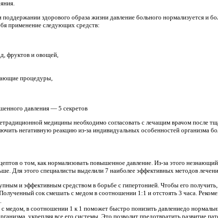
яния.
 поддержании здорового образа жизни давление больного нормализуется и бол
ебя применение следующих средств:
од, фруктов и овощей,
вающие процедуры,
шенного давления — 5 секретов
етрадиционной медицины необходимо согласовать с лечащим врачом после тща
лючить негативную реакцию из-за индивидуальных особенностей организма бо
птов о том, как нормализовать повышенное давление. Из-за этого незнающий 
ьше. Для этого специалисты выделили 7 наиболее эффективных методов лечен
упным и эффективным средством в борьбе с гипертонией. Чтобы его получить, 
 Полученный сок смешать с медом в соотношении 1:1 и отстоять 3 часа. Реком
.
 с медом, в соотношении 1 к 1 поможет быстро понизить давлениедо нормальн
анизма, укрепляя все его системы. Это позволит предотвратить развитие пат