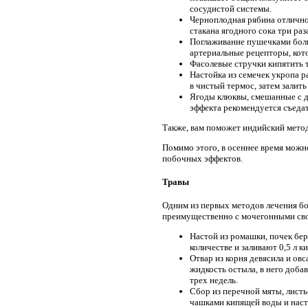
сосудистой системы.
Черноплодная рябина отлично 
стакана ягодного сока три раз
Поглаживание пушечками больш
артериальные рецепторы, кот
Фасолевые стручки кипятить т
Настойка из семечек укропа р
в чистый термос, затем залить
Ягоды клюквы, смешанные с д
эффекта рекомендуется съедать
Также, вам поможет индийский мето
Помимо этого, в осеннее время можно
побочных эффектов.
Травы
Одним из первых методов лечения бо
преимущественно с мочегонными сво
Настой из ромашки, почек бер
количестве и заливают 0,5 л к
Отвар из корня девясила и ов
жидкость остыла, в него доба
трех недель.
Сбор из перечной мяты, лист
чашками кипящей воды и наста