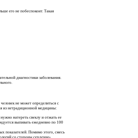
ьше его не побеспокоит. Такая
тельной диагностики заболевания.
льного.
человек не может определиться с
ия из нетрадиционной медицины:
нужно натереть свеклу и отжать ее
ендуется выпивать ежедневно по 100
ых показателей. Помимо этого, смесь
ологий со стороны сердечно-