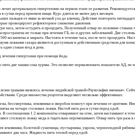
лечит артериальную гипертензию на первом этапе ее развития. Рекомендуется
а в сутки перед приемом пищи. Курс длится не менее двух месяцев.
их пальцев от ямки за мочкой уха до ключиц. Действие повторить пятнадцать
орые провоцируют рефлекторное снижение давления.
ри часа, затем остудить и процедить. Полученный отвар по половине стакана тр
аспространена не только при лечении ГБ, но и других заболеваний. Две столо
 500 мл кипятка и закрыть. Настоять в течение часа, после чего процедить. Наст
вумя ложками сахара являются доступным и действенным средством для пони
 один стакан ягод в день.
д лечения гипертонии при помощи йода.
 пить две чашки сока хурмы. Это позволит нормализовать показатели АД, не н
лезни травами являлось лечение индийской травой»Раувольфия змеиная». Сей
йствами. Среди множества рецептов выделяют несколько эффективных:
езы, бессмертника, земляники и зверобоя помогут при лечении от аритмии. И
ипятка на четыре столовых ложки. Настой пить раз в сутки перед едой.
са. В соотношении 1:2 компоненты отваривают на огне, затем настаивают в тече
вляют столовую ложку меда и тщательно перемешивают. Отвар пить три раза в 
ьев земляники, болотной сушеницы, пустырника, укропа, черноплодной рябин
ивают два часа. Жидкость пить теплой перед едой.