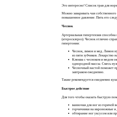
Это интересно! Список трав для нор
Можно заваривать чаи собственного п
повышенное давление. Пить его следуе
Чеснок
Артериальная гипертензия способна в
(атеросклероз). Чеснок отлично спра
гипертонии:
Чеснок, лимон и мед. Лимон н
из пяти зубчиков. Лекарство н
Клюква с чесноком и медом о
однородной массы. Смесь нуж
Чесночный настой поможет пре
завтраком ежедневно.
Также рекомендуется ежедневно куша
Быстрое действие
Для того чтобы оказать быструю пом
ванночки для ног из горячей в
горчичники на икроножные и
обтирание ног уксусом или пр