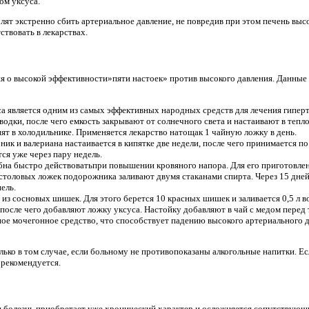
ом уксуса.
ят экстренно сбить артериальное давление, не повредив при этом печень вы
твовать в лекарствах.
я о высокой эффективности»пяти настоек» против высокого давления. Данные
а является одним из самых эффективных народных средств для лечения гипер
 водки, после чего емкость закрывают от солнечного света и настаивают в тепл
т в холодильнике. Применяется лекарство натощак 1 чайную ложку в день.
рник и валериана настаивается в кипятке две недели, после чего принимается п
ся уже через пару недель.
на быстро действоватьпри повышении кровяного напора. Для его приготовле
 столовых ложек подорожника заливают двумя стаканами спирта. Через 15 дн
пель.
из сосновых шишек. Для этого берется 10 красных шишек и заливается 0,5 л 
 после чего добавляют ложку уксуса. Настойку добавляют в чай с медом перед т
ное мочегонное средство, что способствует падению высокого артериального 
лько в том случае, если больному не противопоказаны алкогольные напитки. Е
 рекомендуется.
я болезнь приобретает уже хронический характер и осложняется сопутствующ