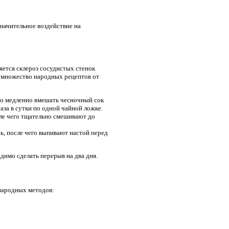
значительное воздействие на
яется склероз сосудистых стенок
ет множество народных рецептов от
его медленно вмешать чесночный сок
раза в сутки по одной чайной ложке.
ле чего тщательно смешивают до
ь, после чего выпивают настой перед
димо сделать перерыв на два дня.
 народных методов: