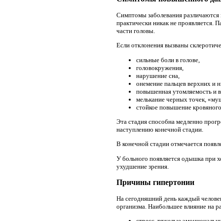
Симптомы заболевания различаются в
практически никак не проявляется. 
части головы.
Если отклонения вызваны склеротич
сильные боли в голове,
головокружения,
нарушение сна,
онемение пальцев верхних и 
повышенная утомляемость и в
мелькание черных точек, «муш
стойкое повышение кровяного
Эта стадия способна медленно прогре
наступлению конечной стадии.
В конечной стадии отмечается появл
У больного появляется одышка при хо
ухудшение зрения.
Причины гипертонии
На сегодняшний день каждый человек
организма. Наибольшее влияние на 
стресс, тяжелые эмоциональн