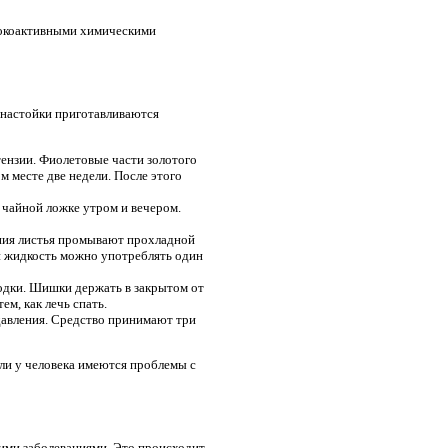
сокоактивными химическими
 настойки приготавливаются
тензии. Фиолетовые части золотого
ом месте две недели. После этого
о чайной ложке утром и вечером.
ния листья промывают прохладной
ей жидкость можно употреблять один
водки. Шишки держать в закрытом от
ем, как лечь спать.
давления. Средство принимают три
сли у человека имеются проблемы с
ими заболеваниями. Это происходит