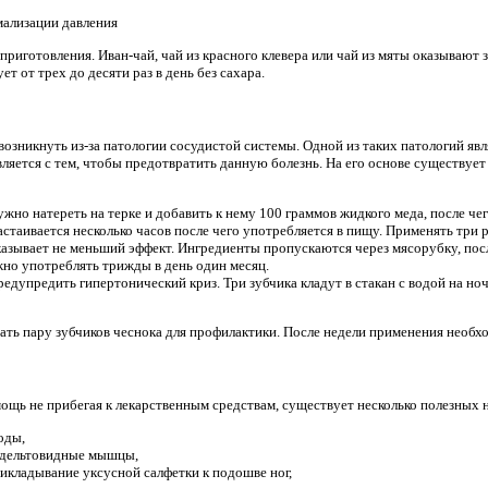
мализации давления
риготовления. Иван-чай, чай из красного клевера или чай из мяты оказывают 
т от трех до десяти раз в день без сахара.
озникнуть из-за патологии сосудистой системы. Одной из таких патологий явл
вляется с тем, чтобы предотвратить данную болезнь. На его основе существу
ужно натереть на терке и добавить к нему 100 граммов жидкого меда, после ч
астаивается несколько часов после чего употребляется в пищу. Применять три 
казывает не меньший эффект. Ингредиенты пропускаются через мясорубку, пос
но употреблять трижды в день один месяц.
дупредить гипертонический криз. Три зубчика кладут в стакан с водой на ноч
ть пару зубчиков чеснока для профилактики. После недели применения необхо
ощь не прибегая к лекарственным средствам, существует несколько полезных
оды,
 дельтовидные мышцы,
икладывание уксусной салфетки к подошве ног,