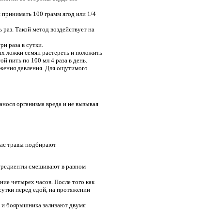
 принимать 100 грамм ягод или 1/4
 раз. Такой метод воздействует на
и раза в сутки.
вых ложки семян растереть и положить
ой пить по 100 мл 4 раза в день.
жения давления. Для ощутимого
анося организма вреда и не вызывая
час травы подбирают
нгредиенты смешивают в равном
ние четырех часов. После того как
сутки перед едой, на протяжении
ы и боярышника заливают двумя