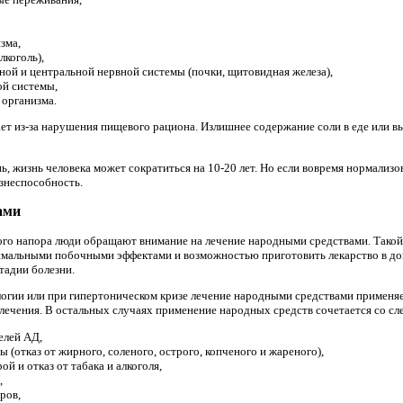
зма,
лкоголь),
ной и центральной нервной системы (почки, щитовидная железа),
ой системы,
организма.
ает из-за нарушения пищевого рациона. Излишнее содержание соли в еде или в
нь, жизнь человека может сократиться на 10-20 лет. Но если вовремя нормализо
знеспособность.
ами
го напора люди обращают внимание на лечение народными средствами. Такой
мальными побочными эффектами и возможностью приготовить лекарство в до
тадии болезни.
огии или при гипертоническом кризе лечение народными средствами применяет
лечения. В остальных случаях применение народных средств сочетается со 
елей АД,
 (отказ от жирного, соленого, острого, копченого и жареного),
ой и отказ от табака и алкоголя,
,
ров,