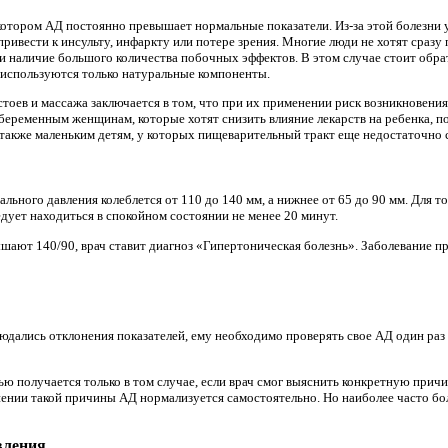
котором АД постоянно превышает нормальные показатели. Из-за этой болезни
привести к инсульту, инфаркту или потере зрения. Многие люди не хотят сраз
ь и наличие большого количества побочных эффектов. В этом случае стоит обр
 используются только натуральные компоненты.
тоев и массажа заключается в том, что при их применении риск возникновени
беременным женщинам, которые хотят снизить влияние лекарств на ребенка, 
 также маленьким детям, у которых пищеварительный тракт еще недостаточно 
льного давления колеблется от 110 до 140 мм, а нижнее от 65 до 90 мм. Для 
дует находиться в спокойном состоянии не менее 20 минут.
шают 140/90, врач ставит диагноз «Гипертоническая болезнь». Заболевание пр
юдались отклонения показателей, ему необходимо проверять свое АД один раз 
ью получается только в том случае, если врач смог выяснить конкретную прич
нении такой причины АД нормализуется самостоятельно. Но наиболее часто бол
вления