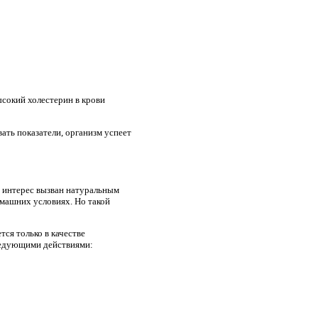
ысокий холестерин в крови
вать показатели, организм успеет
 интерес вызван натуральным
машних условиях. Но такой
ся только в качестве
следующими действиями: