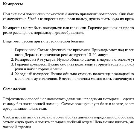
Компрессы
При сильном повышении показателей можно приложить компрессы. Они быс
самочувствие. Чтобы компрессы принесли пользу, нужно знать, куда их прик
Компрессы могут быть холодными или горячими. Горячие расширяют просвет
резко расширяют, нормализуя кровообращение.
Виды компрессов при гипертонической болезни:
Горчичники. Самые эффективные примочки. Прикладывают под коленн
шею. Держать горчичники рекомендуется 15-20 минут.
Компресс из 9 % уксуса. Нужно обильно смочить марлю в столовом у
Горячий компресс. Нужно смочить полотенце в горячей воде и прило
руки и ноги в горячей ванне.
Холодный компресс. Нужно обильно смочить полотенце в холодной во
к солнечному сплетению. Вместо полотенца можно взять смоченную 
Самомассаж
Эффективный способ нормализовать давление народными методами – сделать
самому без посторонней помощи. Самомассаж купирует боли в голове, восст
артериальные показатели.
Чтобы избавиться от головной боли и сбить давление народными способами
затылочную долю и помять пальцами шейный отдел. Шею можно щипать, мять
часовой стрелки.