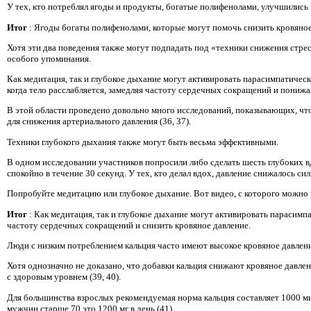
У тех, кто потреблял ягоды и продукты, богатые полифенолами, улучшились
Итог
: Ягоды богаты полифенолами, которые могут помочь снизить кровяно
Хотя эти два поведения также могут подпадать под «техники снижения стре
особого упоминания.
Как медитация, так и глубокое дыхание могут активировать парасимпатическ
когда тело расслабляется, замедляя частоту сердечных сокращений и понижа
В этой области проведено довольно много исследований, показывающих, чт
для снижения артериального давления (36, 37).
Техники глубокого дыхания также могут быть весьма эффективными.
В одном исследовании участников попросили либо сделать шесть глубоких вд
спокойно в течение 30 секунд. У тех, кто делал вдох, давление снижалось силь
Попробуйте медитацию или глубокое дыхание. Вот видео, с которого можно 
Итог
: Как медитация, так и глубокое дыхание могут активировать парасим
частоту сердечных сокращений и снизить кровяное давление.
Люди с низким потреблением кальция часто имеют высокое кровяное давлени
Хотя однозначно не доказано, что добавки кальция снижают кровяное давлени
с здоровым уровнем (39, 40).
Для большинства взрослых рекомендуемая норма кальция составляет 1000 ми
мужчин старше 70 это 1200 мг в день (41).