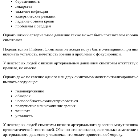
беременность
лекарства
тяжелые инфекции
аллергические реакции
падение объема крови
проблемы с сердцем
Однако низкий артериальное давление также может быть показателем хороше
симптомов.
Поделиться на Pinterest Симптомы не всегда могут быть очевидными при ни
включать усталость, нечеткость зрения и проблемы с фокусировкой.
У некоторых людей с низким артериальным давлением симптомы отсутствуют.
правило, не опасно.
Однако даже появление одного или двух симптомов может сигнализировать о
вызвать следующее:
головокружение
обморок
неспособность сконцентрироваться
помутнение или искажение зрения
тошнота
усталость
У некоторых людей симптомы низкого артериального давления могут возника
ортостатической гипотонией. Обычно это не опасно, если только изменение
артериального давления у человека, что может привести к обмороку.