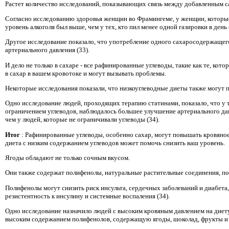
Растет количество исследований, показывающих связь между добавленным са
Согласно исследованию здоровья женщин во Фрамингеме, у женщин, которые
уровень алкоголя был выше, чем у тех, кто пил менее одной газировки в день 
Другое исследование показало, что употребление одного сахаросодержащег
артериального давления (33).
И дело не только в сахаре - все рафинированные углеводы, такие как те, ко
в сахар в вашем кровотоке и могут вызывать проблемы.
Некоторые исследования показали, что низкоуглеводные диеты также могут 
Одно исследование людей, проходящих терапию статинами, показало, что у 
ограничением углеводов, наблюдалось большее улучшение артериального да
чем у людей, которые не ограничивали углеводы (34).
Итог
: Рафинированные углеводы, особенно сахар, могут повышать кровяное
диета с низким содержанием углеводов может помочь снизить ваш уровень.
Ягоды обладают не только сочным вкусом.
Они также содержат полифенолы, натуральные растительные соединения, по
Полифенолы могут снизить риск инсульта, сердечных заболеваний и диабета,
резистентность к инсулину и системные воспаления (34).
Одно исследование назначило людей с высоким кровяным давлением на диет
высоким содержанием полифенолов, содержащую ягоды, шоколад, фрукты и 