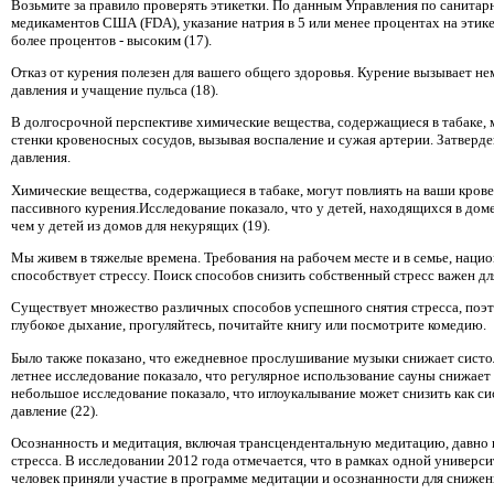
Возьмите за правило проверять этикетки. По данным Управления по санитар
медикаментов США (FDA), указание натрия в 5 или менее процентах на этике
более процентов - высоким (17).
Отказ от курения полезен для вашего общего здоровья. Курение вызывает н
давления и учащение пульса (18).
В долгосрочной перспективе химические вещества, содержащиеся в табаке, 
стенки кровеносных сосудов, вызывая воспаление и сужая артерии. Затвер
давления.
Химические вещества, содержащиеся в табаке, могут повлиять на ваши крове
пассивного курения.Исследование показало, что у детей, находящихся в дом
чем у детей из домов для некурящих (19).
Мы живем в тяжелые времена. Требования на рабочем месте и в семье, нацио
способствует стрессу. Поиск способов снизить собственный стресс важен дл
Существует множество различных способов успешного снятия стресса, поэто
глубокое дыхание, прогуляйтесь, почитайте книгу или посмотрите комедию.
Было также показано, что ежедневное прослушивание музыки снижает систол
летнее исследование показало, что регулярное использование сауны снижает
небольшое исследование показало, что иглоукалывание может снизить как си
давление (22).
Осознанность и медитация, включая трансцендентальную медитацию, давно 
стресса. В исследовании 2012 года отмечается, что в рамках одной универс
человек приняли участие в программе медитации и осознанности для снижени