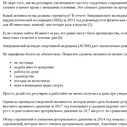
По мере того, как вы регулярно увеличиваете частоту сердечных сокращений
сильнее и качает кровь с меньшими усилиями. Это снижает давление на арте
Какой активности вы должны стремиться? В отчете Американского колледжа
кардиологической ассоциации (AHA) за 2013 год рекомендуется физическая
для 40-минутных занятий, три-четыре раза в неделю (5).
Если сложно найти 40 минут за раз, все равно могут быть преимущества, есл
минутных сегмента в течение дня (6).
Американский колледж спортивной медицины (ACSM) дает аналогичные реко
Но марафоны бегать не обязательно. Повысить уровень активности можно та
по лестнице
ходьба вместо вождения
работа по дому
садоводство
поездка на велосипеде
игра в командные виды спорта
Просто делай это регулярно и работайте не менее получаса в день при умере
Одним из примеров умеренной активности, которая может дать большие резул
высокого кровяного давления за 2017 год показывает в среднем падение сист
рт.ст. и диастолическое артериальное давление на 10,7 мм рт.ст. по сравнени
Обзор упражнений и снижения артериального давления за 2014 год показал,
упражнений, которые могут снизить артериальное давление. Аэробные упра