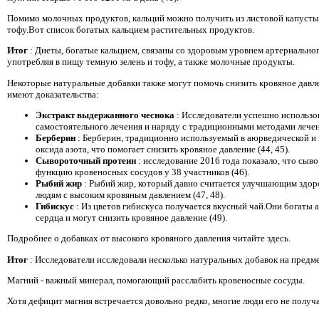
Помимо молочных продуктов, кальций можно получить из листовой капусты и
тофу.Вот список богатых кальцием растительных продуктов.
Итог
: Диеты, богатые кальцием, связаны со здоровым уровнем артериально
употребляя в пищу темную зелень и тофу, а также молочные продукты.
Некоторые натуральные добавки также могут помочь снизить кровяное давле
имеют доказательства:
Экстракт выдержанного чеснока
: Исследователи успешно использо
самостоятельного лечения и наряду с традиционными методами лечени
Берберин
: Берберин, традиционно используемый в аюрведической и
оксида азота, что помогает снизить кровяное давление (44, 45).
Сывороточный протеин
: исследование 2016 года показало, что сы
функцию кровеносных сосудов у 38 участников (46).
Рыбий жир
: Рыбий жир, который давно считается улучшающим здор
людям с высоким кровяным давлением (47, 48).
Гибискус
: Из цветов гибискуса получается вкусный чай.Они богаты
сердца и могут снизить кровяное давление (49).
Подробнее о добавках от высокого кровяного давления читайте здесь.
Итог
: Исследователи исследовали несколько натуральных добавок на предм
Магний - важный минерал, помогающий расслабить кровеносные сосуды.
Хотя дефицит магния встречается довольно редко, многие люди его не получ