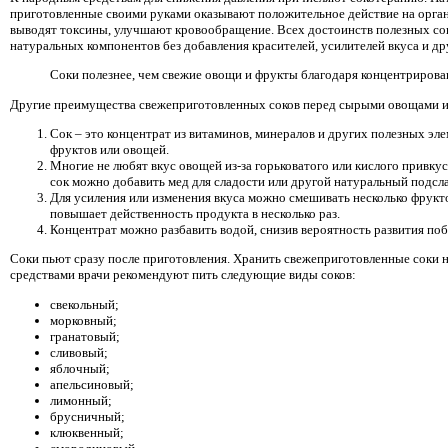
приготовленные своими руками оказывают положительное действие на орга
выводят токсины, улучшают кровообращение. Всех достоинств полезных соко
натуральных компонентов без добавления красителей, усилителей вкуса и др
Соки полезнее, чем свежие овощи и фрукты благодаря концентрирова
Другие преимущества свежеприготовленных соков перед сырыми овощами и
Сок – это концентрат из витаминов, минералов и других полезных эл
фруктов или овощей.
Многие не любят вкус овощей из-за горьковатого или кислого привку
сок можно добавить мед для сладости или другой натуральный подсла
Для усиления или изменения вкуса можно смешивать несколько фрукт
повышает действенность продукта в несколько раз.
Концентрат можно разбавить водой, снизив вероятность развития по
Соки пьют сразу после приготовления. Хранить свежеприготовленные соки н
средствами врачи рекомендуют пить следующие виды соков:
свекольный;
морковный;
гранатовый;
сливовый;
яблочный;
апельсиновый;
лимонный;
брусничный;
клюквенный;