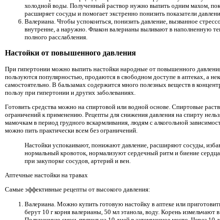
холодной воды. Полученный раствор нужно выпить одним махом, пока
расширяет сосуды и помогает экстренно понизить показатели давлени
Валериана. Чтобы успокоиться, понизить давление, вызванное стресс
внутренне, а наружно. Флакон валерианы выливают в наполненную теп
полного расслабления.
Настойки от повышенного давления
При гипертонии можно выпить настойки народные от повышенного давления
пользуются популярностью, продаются в свободном доступе в аптеках, а н
самостоятельно. В бальзамах содержится много полезных веществ в концен
пользу при гипертонии и других заболеваниях.
Готовить средства можно на спиртовой или водной основе. Спиртовые раств
ограничений к применению. Рецепты для снижения давления на спирту нель
мамочкам в период грудного вскармливания, людям с алкогольной зависимос
можно пить практически всем без ограничений.
Настойки успокаивают, понижают давление, расширяют сосуды, избав
нормальный кровоток, нормализуют сердечный ритм и биение сердца
при закупорке сосудов, артерий и вен.
Аптечные настойки на травах
Самые эффективные рецепты от высокого давления:
Валериана. Можно купить готовую настойку в аптеке или приготовит
берут 10 г корня валерианы, 50 мл этанола, воду. Корень измельчают
Полученную смесь прячут на 10 дней в затемненное место. Через 10 д