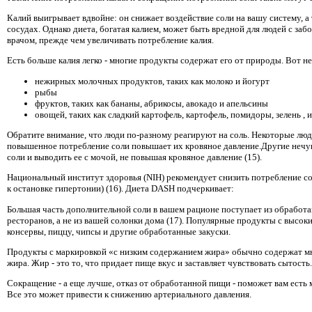
Калий выигрывает вдвойне: он снижает воздействие соли на вашу систему, 
сосудах. Однако диета, богатая калием, может быть вредной для людей с заб
врачом, прежде чем увеличивать потребление калия.
Есть больше калия легко - многие продукты содержат его от природы. Вот не
нежирных молочных продуктов, таких как молоко и йогурт
рыбы
фруктов, таких как бананы, абрикосы, авокадо и апельсины
овощей, таких как сладкий картофель, картофель, помидоры, зелень , 
Обратите внимание, что люди по-разному реагируют на соль. Некоторые люди 
повышенное потребление соли повышает их кровяное давление.Другие нечув
соли и выводить ее с мочой, не повышая кровяное давление (15).
Национальный институт здоровья (NIH) рекомендует снизить потребление 
к остановке гипертонии) (16). Диета DASH подчеркивает:
Большая часть дополнительной соли в вашем рационе поступает из обработ
ресторанов, а не из вашей солонки дома (17). Популярные продукты с высо
консервы, пиццу, чипсы и другие обработанные закуски.
Продукты с маркировкой «с низким содержанием жира» обычно содержат мн
жира. Жир - это то, что придает пище вкус и заставляет чувствовать сытость.
Сокращение - а еще лучше, отказ от обработанной пищи - поможет вам есть 
Все это может привести к снижению артериального давления.