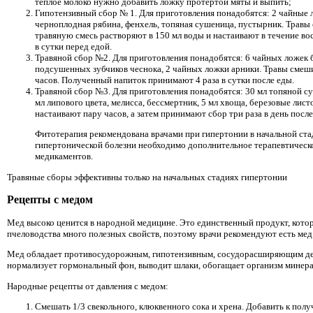
теплое молоко нужно добавить ложку протертой мяты и выпить;
Гипотензивный сбор № 1. Для приготовления понадобятся: 2 чайные 
черноплодная рябина, фенхель, топяная сушеница, пустырник. Трав
травяную смесь растворяют в 150 мл воды и настаивают в течение во
в сутки перед едой.
Травяной сбор №2. Для приготовления понадобятся: 6 чайных ложек 
подсушенных зубчиков чеснока, 2 чайных ложки арники. Травы смеши
часов. Полученный напиток принимают 4 раза в сутки после еды.
Травяной сбор №3. Для приготовления понадобятся: 30 мл топяной с
мл липового цвета, мелисса, бессмертник, 5 мл хвоща, березовые лис
настаивают пару часов, а затем принимают сбор три раза в день после
Фитотерапия рекомендована врачами при гипертонии в начальной ст
гипертонической болезни необходимо дополнительное терапевтическ
медикаментов.
Травяные сборы эффективны только на начальных стадиях гипертонии
Рецепты с медом
Мед высоко ценится в народной медицине. Это единственный продукт, котор
пчеловодства много полезных свойств, поэтому врачи рекомендуют есть мед
Мед обладает противосудорожным, гипотензивным, сосудорасширяющим де
нормализует гормональный фон, выводит шлаки, обогащает организм минера
Народные рецепты от давления с медом:
Смешать 1/3 свекольного, клюквенного сока и хрена. Добавить к пол