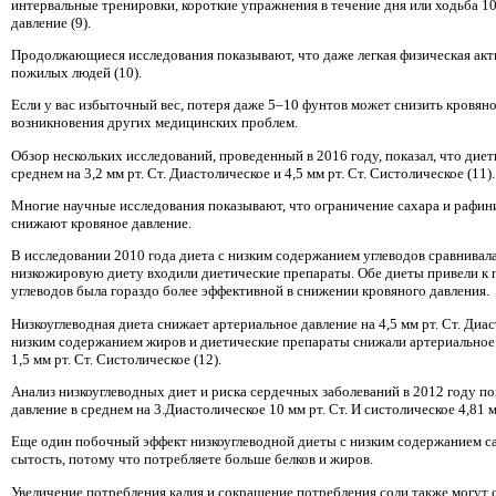
интервальные тренировки, короткие упражнения в течение дня или ходьба 10
давление (9).
Продолжающиеся исследования показывают, что даже легкая физическая акт
пожилых людей (10).
Если у вас избыточный вес, потеря даже 5–10 фунтов может снизить кровяно
возникновения других медицинских проблем.
Обзор нескольких исследований, проведенный в 2016 году, показал, что дие
среднем на 3,2 мм рт. Ст. Диастолическое и 4,5 мм рт. Ст. Систолическое (11).
Многие научные исследования показывают, что ограничение сахара и рафин
снижают кровяное давление.
В исследовании 2010 года диета с низким содержанием углеводов сравнивал
низкожировую диету входили диетические препараты. Обе диеты привели к п
углеводов была гораздо более эффективной в снижении кровяного давления.
Низкоуглеводная диета снижает артериальное давление на 4,5 мм рт. Ст. Диаст
низким содержанием жиров и диетические препараты снижали артериальное да
1,5 мм рт. Ст. Систолическое (12).
Анализ низкоуглеводных диет и риска сердечных заболеваний в 2012 году по
давление в среднем на 3.Диастолическое 10 мм рт. Ст. И систолическое 4,81 мм
Еще один побочный эффект низкоуглеводной диеты с низким содержанием сах
сытость, потому что потребляете больше белков и жиров.
Увеличение потребления калия и сокращение потребления соли также могут с