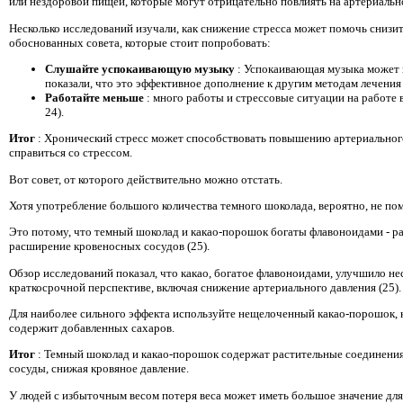
или нездоровой пищей, которые могут отрицательно повлиять на артериальн
Несколько исследований изучали, как снижение стресса может помочь снизит
обоснованных совета, которые стоит попробовать:
Слушайте успокаивающую музыку
: Успокаивающая музыка может 
показали, что это эффективное дополнение к другим методам лечения 
Работайте меньше
: много работы и стрессовые ситуации на работе 
24).
Итог
: Хронический стресс может способствовать повышению артериальног
справиться со стрессом.
Вот совет, от которого действительно можно отстать.
Хотя употребление большого количества темного шоколада, вероятно, не по
Это потому, что темный шоколад и какао-порошок богаты флавоноидами -
расширение кровеносных сосудов (25).
Обзор исследований показал, что какао, богатое флавоноидами, улучшило нес
краткосрочной перспективе, включая снижение артериального давления (25).
Для наиболее сильного эффекта используйте нещелоченный какао-порошок, 
содержит добавленных сахаров.
Итог
: Темный шоколад и какао-порошок содержат растительные соединени
сосуды, снижая кровяное давление.
У людей с избыточным весом потеря веса может иметь большое значение для