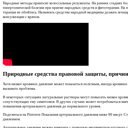
Народные методы приносят колоссальные результаты. На ранних стадиях бо
гипертонической болезни при приеме народных средств и фитотерапии. На 
терапии не обойтись. Назначать средства народной медицины должен лечащи
консультации с врачом.
Природные средства правовой защиты, причи
Хотя низкое кровяное давление может показаться полезным, иногда кровяно
вызывать проблемы.
В некоторых ситуациях натуральные растворы могут повысить низкое кровян
сопутствующих ему симптомов. В других случаях может потребоваться вмеша
повышения артериального давления до нормального уровня.
Поделиться на Pinterest Показания артериального давления ниже 90 мм рт. С
давлением.
Артериальное давление можно измерить с помощью миллиметров ртутного сто