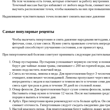
На теле человека есть точки, которые отвечают за работу внутренних
Точечный массаж быстро избавляет от любого вида боли, снимает во
выучить расположение точек, чтобы нажимать на них при повышении
Надавливание чувствительных точек позволяет снизить высокое давление
Самые популярные рецепты
Чтобы вылечить гипертонию и снять давление народными методами, 
фиточаи, соки, сухие смеси. Нужно уметь правильно сочетать ингред
который способствует улучшению состояния, а не принесет вред.
При гипертонической болезни советуют принимать следующие растительные
Отвар пустырника. Пустырник успокаивает нервную систему и пониж
берут две чайные ложки травы, смешивают с 200 мл горячей воды, на
можно подсластить ложечкой меда.
Смесь из чеснока, лимона и меда. Для приготовления берут 3 чесночн
очищают, измельчают чеснокодавкой. Лимоны пропускают через мяс
ингредиенты с медом и настаивают в темном месте в течение семи дн
смесь едят три раза в день в течение 30 дней по столовой ложке.
Отвар фенхеля. Для приготовления берут сухие семена фенхеля, зали
Настаивать отвар нужно в течение 12 часов. После настаивания средс
порции и выпить в течение дня.
Арбуз. При гипертонии врачи рекомендуют есть больше арбуза. Он сн
снимает отечность. Гипертоникам следует съедать ежедневно два-три
Настой красного перца. Для приготовления берут чайную ложку моло