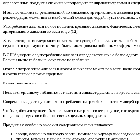
обработанные продукты свежими и попробуйте приправлять травами и специ
Итог
: Большинство рекомендаций по снижению артериального давления рек
рекомендация может иметь наибольший смысл для людей, чувствительных к 
Употребление алкоголя может повысить кровяное давление. Фактически, алк
артериального давления во всем мире (12).
Хотя некоторые исследования показали, что употребление алкоголя в небол
сердце, эти преимущества могут быть нивелированы побочными эффектами (
В США умеренное употребление алкоголя определяется как не более одного 
Если вы выпьете больше, сократите потребление.
Итог
: Употребление алкоголя в любом количестве может повысить ваше кро
в соответствии с рекомендациями.
Калий - важный минерал.
Помогает организму избавиться от натрия и снижает давление на кровеносн
Современные диеты увеличили потребление натрия большинством людей при
Чтобы добиться лучшего баланса калия и натрия в своем рационе, сосредот
пищевых продуктов и больше свежих цельных продуктов.
Продукты с особенно высоким содержанием калия включают:
овощи, особенно листовую зелень, помидоры, картофель и сладкий к
фрукты, включая дыни, бананы, авокадо, апельсины и абрикосы