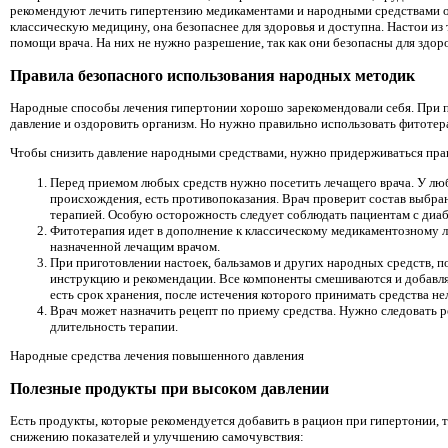
рекомендуют лечить гипертензию медикаментами и народными средствами о
классическую медицину, она безопаснее для здоровья и доступна. Настои из
помощи врача. На них не нужно разрешение, так как они безопасны для здоро
Правила безопасного использования народных методик
Народные способы лечения гипертонии хорошо зарекомендовали себя. При
давление и оздоровить организм. Но нужно правильно использовать фитотера
Чтобы снизить давление народными средствами, нужно придерживаться пра
Перед приемом любых средств нужно посетить лечащего врача. У люб
происхождения, есть противопоказания. Врач проверит состав выбра
терапией. Особую осторожность следует соблюдать пациентам с диабе
Фитотерапия идет в дополнение к классическому медикаментозному л
назначенной лечащим врачом.
При приготовлении настоек, бальзамов и других народных средств, 
инструкцию и рекомендации. Все компоненты смешиваются и добавл
есть срок хранения, после истечения которого принимать средства нел
Врач может назначить рецепт по приему средства. Нужно следовать р
длительность терапии.
Народные средства лечения повышенного давления
Полезные продукты при высоком давлении
Есть продукты, которые рекомендуется добавить в рацион при гипертонии, 
снижению показателей и улучшению самочувствия: