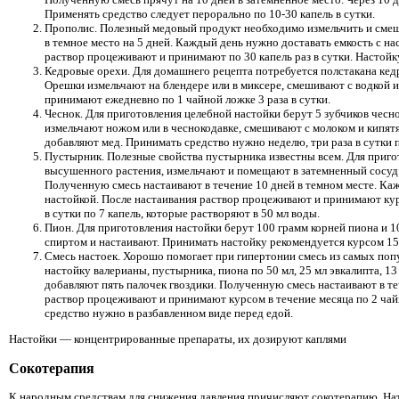
Применять средство следует перорально по 10-30 капель в сутки.
Прополис. Полезный медовый продукт необходимо измельчить и смеша
в темное место на 5 дней. Каждый день нужно доставать емкость с на
раствор процеживают и принимают по 30 капель раз в сутки. Настойк
Кедровые орехи. Для домашнего рецепта потребуется полстакана кед
Орешки измельчают на блендере или в миксере, смешивают с водкой и
принимают ежедневно по 1 чайной ложке 3 раза в сутки.
Чеснок. Для приготовления целебной настойки берут 5 зубчиков чесно
измельчают ножом или в чеснокодавке, смешивают с молоком и кипятя
добавляют мед. Принимать средство нужно неделю, три раза в сутки 
Пустырник. Полезные свойства пустырника известны всем. Для пригот
высушенного растения, измельчают и помещают в затемненный сосуд.
Полученную смесь настаивают в течение 10 дней в темном месте. Ка
настойкой. После настаивания раствор процеживают и принимают ку
в сутки по 7 капель, которые растворяют в 50 мл воды.
Пион. Для приготовления настойки берут 100 грамм корней пиона и 1
спиртом и настаивают. Принимать настойку рекомендуется курсом 15 
Смесь настоек. Хорошо помогает при гипертонии смесь из самых поп
настойку валерианы, пустырника, пиона по 50 мл, 25 мл эвкалипта, 1
добавляют пять палочек гвоздики. Полученную смесь настаивают в те
раствор процеживают и принимают курсом в течение месяца по 2 чай
средство нужно в разбавленном виде перед едой.
Настойки — концентрированные препараты, их дозируют каплями
Сокотерапия
К народным средствам для снижения давления причисляют сокотерапию. Нату