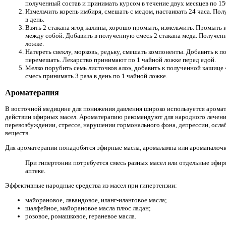
полученный состав и принимать курсом в течение двух месяцев по 150
Измельчить корень имбиря, смешать с медом, настаивать 24 часа. По
в день.
Взять 2 стакана ягод калины, хорошо промыть, измельчить. Промыть
между собой. Добавить в полученную смесь 2 стакана меда. Полученн
ложке.
Натереть свеклу, морковь, редьку, смешать компоненты. Добавить к 
перемешать. Лекарство принимают по 1 чайной ложке перед едой.
Мелко порубить семь листочков алоэ, добавить к полученной кашице
смесь принимать 3 раза в день по 1 чайной ложке.
Ароматерапия
В восточной медицине для понижения давления широко используется аромат
действии эфирных масел. Ароматерапию рекомендуют для народного лечени
перевозбуждении, стрессе, нарушении гормонального фона, депрессии, ос
веществ.
Для ароматерапии понадобятся эфирные масла, аромалампа или аромапалочк
При гипертонии потребуется смесь разных масел или отдельные эфир
аптеке.
Эффективные народные средства из масел при гипертензии:
майорановое, лавандовое, иланг-иланговое масла;
шалфейное, майорановое масла плюс ладан;
розовое, ромашковое, гераневое масла.