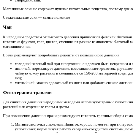
смородиновый.
Магазинные соки не содержат нужные питательные вещества, поэтому для л
Свежевыжатые соки — самые полезные
Чаи
К народным средствам от высокого давления причисляют фиточаи. Фиточаи
готовят из фруктов, трав, цветов, смешивают разные компоненты. Фиточай 
магазинного чая.
Врачи рекомендуют попробовать рецепты от повышенного давления:
холодный зеленый чай при гипертонии: он должен быть некрепким и с
иван-чай: нормализует давление, восстанавливает кровоток, улучшае
чайную ложку растения и смешивают со 150-200 мл горячей воды, дл
мед;
мятный чай: можно сделать чай из мяты или добавить свежие листики
Фитотерапия травами
Для снижения давления народными методами используют травы с гипотензи
растений или отдельные травы и цветы.
При повышении давления врачи рекомендуют готовить травяные сборы самос
Мятные листочки с молоком. Напиток хорошо помогает при гипертони
успокаивает, нормализует работу сердечно-сосудистой системы, помо