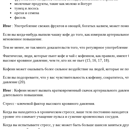
молочные продукты, такие как молоко и йогурт
тунец и лосось
орехи и семена
фасоль
Итог
: Употребление свежих фруктов и овощей, богатых калием, может помо
Если вы когда-нибудь выпили чашку кофе до того, как измерили артериальное
мгновенное повышение.
Тем не менее, не так много доказательств того, что регулярное употребление
Фактически, люди, которые пьют кофе и чай с кофеином, как правило, имеют
высокое кровяное давление, чем те, кто их не пьет (15, 16, 17, 18).
Кофеин может оказывать более сильное воздействие на людей, которые не пот
Если вы подозреваете, что у вас чувствительность к кофеину, сократитесь, ч
давление (20).
Итог
: Кофеин может вызвать кратковременный скачок артериального давлен
длительного повышения.
Стресс - ключевой фактор высокого кровяного давления.
Когда вы находитесь в хроническом стрессе, ваше тело постоянно находится
уровне это означает учащение пульса и сужение кровеносных сосудов.
Когда вы испытываете стресс, у вас может быть больше шансов заняться др