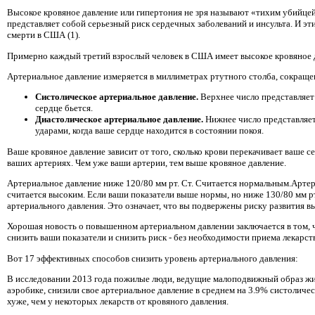
Высокое кровяное давление или гипертония не зря называют «тихим убийцей
представляет собой серьезный риск сердечных заболеваний и инсульта. И эт
смерти в США (1).
Примерно каждый третий взрослый человек в США имеет высокое кровяное д
Артериальное давление измеряется в миллиметрах ртутного столба, сокраще
Систолическое артериальное давление.
Верхнее число представляет 
сердце бьется.
Диастолическое артериальное давление.
Нижнее число представляе
ударами, когда ваше сердце находится в состоянии покоя.
Ваше кровяное давление зависит от того, сколько крови перекачивает ваше с
ваших артериях. Чем уже ваши артерии, тем выше кровяное давление.
Артериальное давление ниже 120/80 мм рт. Ст. Считается нормальным.Артери
считается высоким. Если ваши показатели выше нормы, но ниже 130/80 мм р
артериального давления. Это означает, что вы подвержены риску развития вы
Хорошая новость о повышенном артериальном давлении заключается в том, 
снизить ваши показатели и снизить риск - без необходимости приема лекарст
Вот 17 эффективных способов снизить уровень артериального давления:
В исследовании 2013 года пожилые люди, ведущие малоподвижный образ жиз
аэробике, снизили свое артериальное давление в среднем на 3.9% систолическ
хуже, чем у некоторых лекарств от кровяного давления.