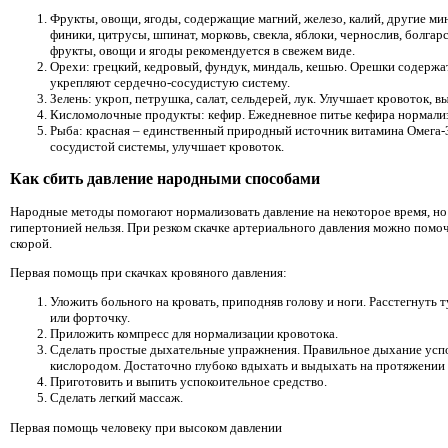
Фрукты, овощи, ягоды, содержащие магний, железо, калий, другие ми
финики, цитрусы, шпинат, морковь, свекла, яблоки, чернослив, болга
фрукты, овощи и ягоды рекомендуется в свежем виде.
Орехи: грецкий, кедровый, фундук, миндаль, кешью. Орешки содержат
укрепляют сердечно-сосудистую систему.
Зелень: укроп, петрушка, салат, сельдерей, лук. Улучшает кровоток, 
Кисломолочные продукты: кефир. Ежедневное питье кефира нормализ
Рыба: красная – единственный природный источник витамина Омега-3
сосудистой системы, улучшает кровоток.
Как сбить давление народными способами
Народные методы помогают нормализовать давление на некоторое время, но 
гипертонией нельзя. При резком скачке артериального давления можно помо
скорой.
Первая помощь при скачках кровяного давления:
Уложить больного на кровать, приподняв голову и ноги. Расстегнуть 
или форточку.
Приложить компресс для нормализации кровотока.
Сделать простые дыхательные упражнения. Правильное дыхание успок
кислородом. Достаточно глубоко вдыхать и выдыхать на протяжении 
Приготовить и выпить успокоительное средство.
Сделать легкий массаж.
Первая помощь человеку при высоком давлении