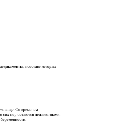
медикаменты, в составе которых
уловище. Со временем
о сих пор остаются неизвестными.
я беременности.