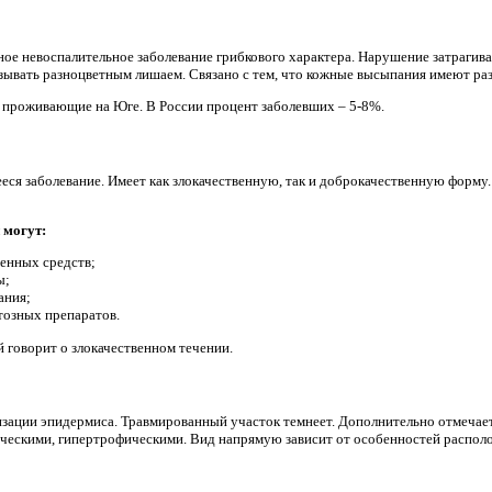
ое невоспалительное заболевание грибкового характера. Нарушение затрагив
зывать разноцветным лишаем. Связано с тем, что кожные высыпания имеют ра
 проживающие на Юге. В России процент заболевших – 5-8%.
еся заболевание. Имеет как злокачественную, так и доброкачественную форму
 могут:
енных средств;
ы;
ания;
тозных препаратов.
говорит о злокачественном течении.
изации эпидермиса. Травмированный участок темнеет. Дополнительно отмечае
ескими, гипертрофическими. Вид напрямую зависит от особенностей распол