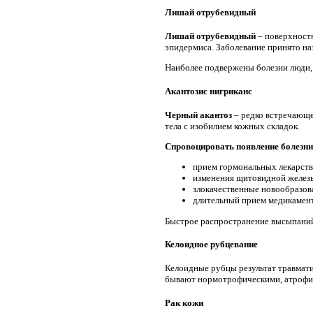
Лишай отрубевидный
Лишай отрубевидный
– поверхностн
эпидермиса. Заболевание принято на
Наиболее подвержены болезни люди,
Акантозис нигриканс
Черный акантоз
– редко встречающе
тела с изобилием кожных складок.
Спровоцировать появление болезни
прием гормональных лекарств
изменения щитовидной желез
злокачественные новообразов
длительный прием медикамен
Быстрое распространение высыпаний 
Келоидное рубцевание
Келоидные рубцы результат травмат
бывают нормотрофическими, атрофич
Рак кожи