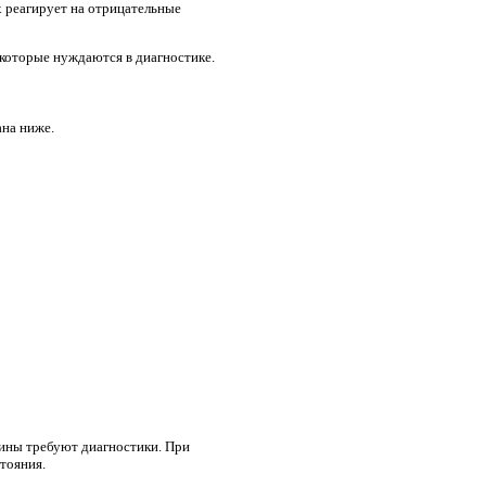
 реагирует на отрицательные
 которые нуждаются в диагностике.
ана ниже.
чины требуют диагностики. При
тояния.