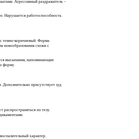
катами. Агрессивный раздражитель –
ию. Нарушается работоспособность
ас темно-коричневый. Форма
ла новообразования схожи с
ются высыпания, напоминающие
ю форму.
н. Дополнительно присутствует зуд
т распространяться по телу.
едикаментами.
воспалительный характер.