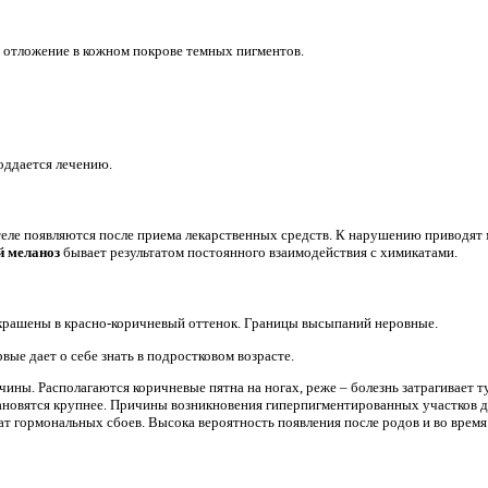
 отложение в кожном покрове темных пигментов.
оддается лечению.
еле появляются после приема лекарственных средств. К нарушению приводят 
 меланоз
бывает результатом постоянного взаимодействия с химикатами.
крашены в красно-коричневый оттенок. Границы высыпаний неровные.
ые дает о себе знать в подростковом возрасте.
ны. Располагаются коричневые пятна на ногах, реже – болезнь затрагивает т
ановятся крупнее. Причины возникновения гиперпигментированных участков д
ат гормональных сбоев. Высока вероятность появления после родов и во врем