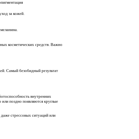
рпигментация
ход за кожей.
 меланина.
нных косметических средств. Важно
жей. Самый безобидный результат
аботоспособность внутренних
о или поздно появляются круглые
 даже стрессовых ситуаций или