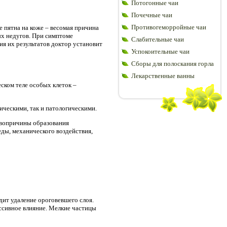
Потогонные чаи
Почечные чаи
Противогеморройные чаи
 пятна на коже – весомая причина
ых недугов. При симптоме
Слабительные чаи
ия их результатов доктор установит
Успокоительные чаи
Сборы для полоскания горла
Лекарственные ванны
ском теле особых клеток –
ческими, так и патологическими.
рвопричины образования
ды, механического воздействия,
ит удаление ороговевшего слоя.
ессивное влияние. Мелкие частицы