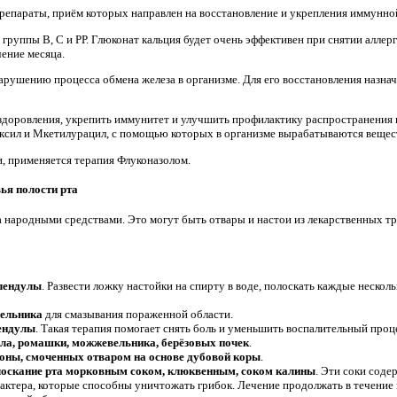
репараты, приём которых направлен на восстановление и укрепления иммунно
группы В, С и РР. Глюконат кальция будет очень эффективен при снятии аллер
чение месяца.
нарушению процесса обмена железа в организме. Для его восстановления назн
здоровления, укрепить иммунитет и улучшить профилактику распространения и
ксил и Мкетилурацил, с помощью которых в организме вырабатываются вещест
, применяется терапия Флуконазолом.
ья полости рта
 народными средствами. Это могут быть отвары и настои из лекарственных тр
алендулы
. Развести ложку настойки на спирту в воде, полоскать каждые несколь
вельника
для смазывания пораженной области.
лендулы
. Такая терапия помогает снять боль и уменьшить воспалительный проц
ла, ромашки, можжевельника, берёзовых почек
.
оны, смоченных отваром на основе дубовой коры
.
лоскание рта морковным соком, клюквенным, соком калины
. Эти соки соде
актера, которые способны уничтожать грибок. Лечение продолжать в течение