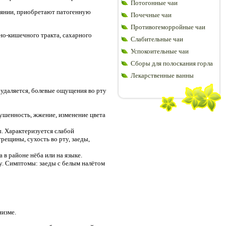
Потогонные чаи
тоянии, приобретают патогенную
Почечные чаи
Противогеморройные чаи
но-кишечного тракта, сахарного
Слабительные чаи
Успокоительные чаи
Сборы для полоскания горла
Лекарственные ванны
 удаляется, болевые ощущения во рту
ушенность, жжение, изменение цвета
ы. Характеризуется слабой
ещины, сухость во рту, заеды,
в районе нёба или на языке.
у. Симптомы: заеды с белым налётом
низме.