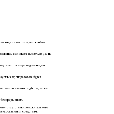
исходит из-за того, что грибки
левание возникает несколько раз на
подбирается индивидуально для
ьзуемых препаратов не будет
и их неправильном подборе, может
ь беспрерывным.
ному отсутствию положительного
лекарственным средствам.