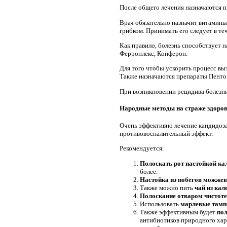
После общего лечения назначаются п
Врач обязательно назначит витамины 
грибком. Принимать его следует в те
Как правило, болезнь способствует 
Ферроплекс, Конферон.
Для того чтобы ускорить процесс вы
Также назначаются препараты Пенто
При возникновении рецидива болезни
Народные методы на страже здоров
Очень эффективно лечение кандидоза
противовоспалительный эффект.
Рекомендуется:
Полоскать рот настойкой к
более.
Настойка из побегов можже
Также можно пить
чай из ка
Полоскание отваром чистоте
Использовать
марлевые тамп
Также эффективным будет
по
антибиотиков природного хар