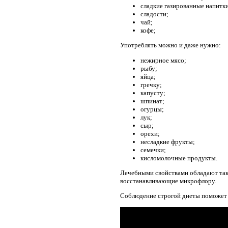
сладкие газированные напитки
сладости;
чай;
кофе;
Употреблять можно и даже нужно:
нежирное мясо;
рыбу;
яйца;
гречку;
капусту;
шпинат;
огурцы;
лук;
сыр;
орехи;
несладкие фрукты;
семечки;
кисломолочные продукты.
Лечебными свойствами обладают таки
восстанавливающие микрофлору.
Соблюдение строгой диеты поможет и