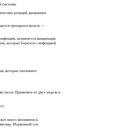
й системы.
гических реакций, вызванных
ачаются препараты железа —
нфекции, назначается вакцинация.
ва, которые борются с инфекцией.
ав, которые оказывают
ко часов. Применять от двух недель и
есс.
ржат много витаминов и
 месяца. Морковный сок