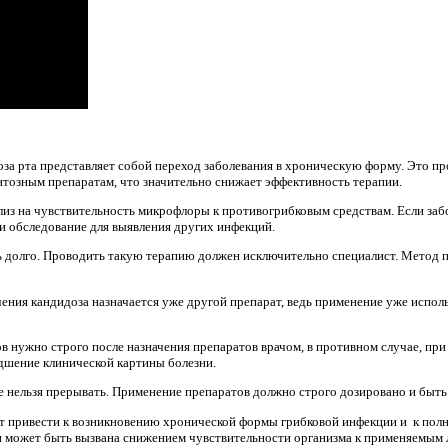
за рта представляет собой переход заболевания в хроническую форму. Это про
тозным препаратам, что значительно снижает эффективность терапии.
лиз на чувствительность микрофлоры к противогрибковым средствам. Если забо
и обследование для выявления других инфекций.
ь долго. Проводить такую терапию должен исключительно специалист. Метод 
чения кандидоза назначается уже другой препарат, ведь применение уже испол
в нужно строго после назначения препаратов врачом, в противном случае, пр
дшение клинической картины болезни.
ае нельзя прерывать. Применение препаратов должно строго дозировано и быт
 привести к возникновению хронической формы грибковой инфекции и к пол
и может быть вызвана снижением чувствительности организма к применяемым 