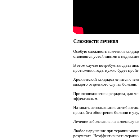
Сложности лечения
Особую сложность в лечении кандидо
становятся устойчивыми к медикамен
В этом случае потребуется сдать ана
протяжении года, нужно будет пройт
Хронический кандидоз лечится очен
каждого отдельного случая болезни.
При возникновении рецидива, для ле
эффективным.
Начинать использование антибиотико
произойти обострение болезни и уху
Лечение заболевания ни в коем случ
Любое нарушение при терапии может
результата. Неэффективность терапи