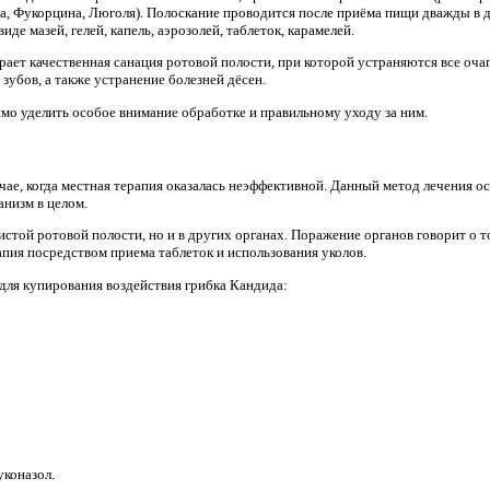
а, Фукорцина, Люголя). Полоскание проводится после приёма пищи дважды в д
де мазей, гелей, капель, аэрозолей, таблеток, карамелей.
рает качественная санация ротовой полости, при которой устраняются все оча
зубов, а также устранение болезней дёсен.
имо уделить особое внимание обработке и правильному уходу за ним.
чае, когда местная терапия оказалась неэффективной. Данный метод лечения о
низм в целом.
зистой ротовой полости, но и в других органах. Поражение органов говорит о т
пия посредством приема таблеток и использования уколов.
для купирования воздействия грибка Кандида:
уконазол.