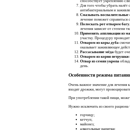
способствует укреплению сли
Для того чтобы убрать налёт 
антибактериальным и заживля
Смазывать воспалительные 
лечение поможет справиться с
Полоскать рот отваром баг
лечения зависит от степени тя
Применять аппликации из ма
участку. Процедуру проводить
Отваром из коры дуба
смочит
оказывает заживляющее дейст
Рассасывание мёда
будет оч
Отваром из корня петрушки
Отвар из семян укропа
облада
день.
Особенности режима питания
Очень важное значение для лечения к
входят дрожжи, могут провоцировать
При употреблении такой пищи, может 
Нужно исключить из своего рациона 
горчицу;
кетчуп;
майонез;
алкогольные напитки;