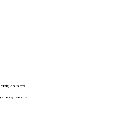
держащие вещества,
цесс выздоровления.