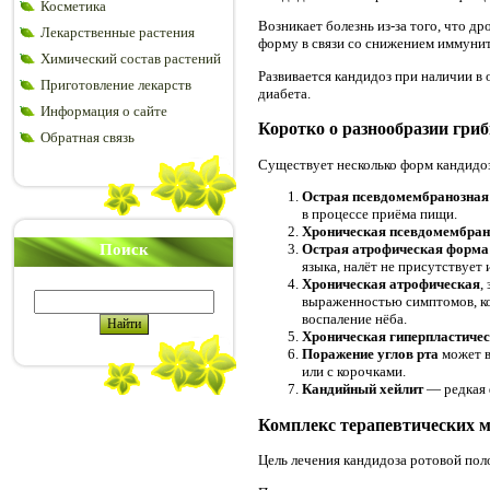
Косметика
Возникает болезнь из-за того, что 
Лекарственные растения
форму в связи со снижением иммунит
Химический состав растений
Развивается кандидоз при наличии в
Приготовление лекарств
диабета.
Информация о сайте
Коротко о разнообразии гри
Обратная связь
Существует несколько форм кандидо
Острая псевдомембранозная
в процессе приёма пищи.
Хроническая псевдомембран
Поиск
Острая атрофическая форм
языка, налёт не присутствует 
Хроническая атрофическая
,
выраженностью симптомов, кот
воспаление нёба.
Хроническая гиперпластиче
Поражение углов рта
может в
или с корочками.
Кандийный хейлит
— редкая 
Комплекс терапевтических 
Цель лечения кандидоза ротовой пол