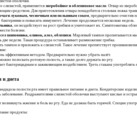
зистой оболочки.
со слизистой, применяется
зверобойное и облепиховое масло
. Отвар из зверо
ющим средством. Для приготовления отвара понадобится столовая ложка травы
очаги луковым, чесночным или полынным соком
, предварительно очистив н
 бактериями и повысить иммунитет. Лечение продолжается несколько недель.
ульника
, он воздействует на рост грибков и уничтожает их. Симптоматика облег
жести болезни.
сел шиповника, оливок, алоэ, облепихи
. Марлевый тампон пропитывается ма
 две недели. Такая процедура останавливает размножение грибка.
ь тампон и приложить к слизистой. Такое лечение препятствует проникновению
вие.
ень эффективным методом. Предварительно нужно убрать налёт.
можно полоскать ротовую полость, а также долго держать во рту.
ет бактерицидным и заживляющим воздействием. Треть стакана употреблять н
 и диета
андидоза полости рта имеет правильное питание и диета. Кондитерские издели
 заболевание. Раздражителями слизистой оболочки выступают кислые и остры
возникнуть жжение и боль во рту. Еда не должна быть горячей. Специи употре
такие продукты: