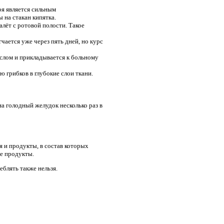
боя является сильным
 на стакан кипятка.
алёт с ротовой полости. Такое
чается уже через пять дней, но курс
слом и прикладывается к больному
 грибков в глубокие слои ткани.
а голодный желудок несколько раз в
я и продукты, в состав которых
е продукты.
блять также нельзя.