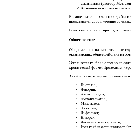
смазывании (раствор Метилен
Антимиотики
применяются в ви
Важное значение в лечении грибка иг
представляет собой лечение больных 
Если больной носит протез, необход
Общее лечение
Общее лечение назначается в том слу
оказывающих общее действие на орга
Устраняется грибок не только на сли
хронической форме. Проводится тера
Антибиотики, которые применяются 
Нистатин;
Леворин;
Амфотерицин;
Амфоклюкамин;
Миконазол;
Эконазол;
Дифлюкан;
Низорал;
Декламиновая карамель;
Рост грибка останавливает Фл