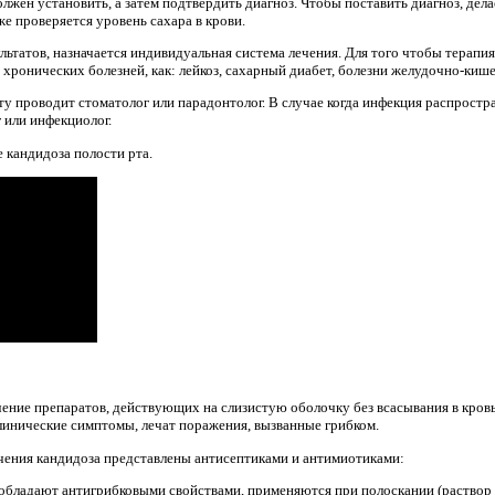
олжен установить, а затем подтвердить диагноз. Чтобы поставить диагноз, дела
же проверяется уровень сахара в крови.
льтатов, назначается индивидуальная система лечения. Для того чтобы терап
хронических болезней, как: лейкоз, сахарный диабет, болезни желудочно-кише
ту проводит стоматолог или парадонтолог. В случае когда инфекция распростр
 или инфекциолог.
 кандидоза полости рта.
ение препаратов, действующих на слизистую оболочку без всасывания в кров
линические симптомы, лечат поражения, вызванные грибком.
чения кандидоза представлены антисептиками и антимиотиками:
обладают антигрибковыми свойствами, применяются при полоскании (раствор 