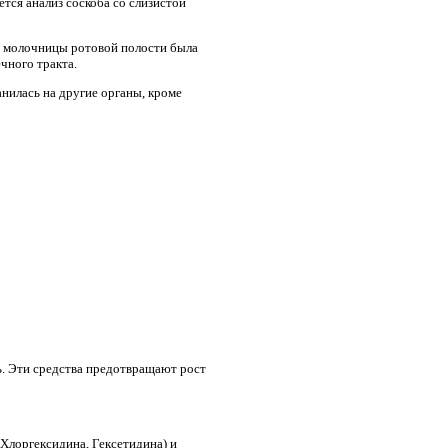
ется анализ соскоба со слизистой
ия молочницы ротовой полости была
чного тракта.
анилась на другие органы, кроме
ь. Эти средства предотвращают рост
Хлоргексидина, Гексетидина) и