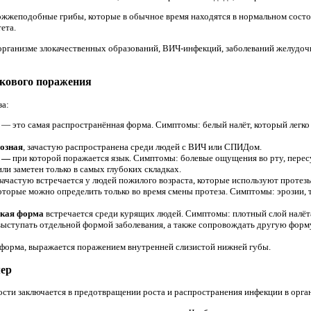
дрожжеподобные грибы, которые в обычное время находятся в нормальном сос
ета.
 организме злокачественных образований, ВИЧ-инфекций, заболеваний желудоч
бкового поражения
за:
— это самая распространённая форма. Симптомы: белый налёт, который легко
озная
, зачастую распространена среди людей с ВИЧ или СПИДом.
а —
при которой поражается язык. Симптомы: болевые ощущения во рту, перес
или заметен только в самых глубоких складках.
 зачастую встречается у людей пожилого возраста, которые используют протез
орые можно определить только во время смены протеза. Симптомы: эрозии, тр
ская форма
встречается среди курящих людей. Симптомы: плотный слой налёта 
ыступать отдельной формой заболевания, а также сопровождать другую форм
форма, выражается поражением внутренней слизистой нижней губы.
мер
ости заключается в предотвращении роста и распространения инфекции в орга