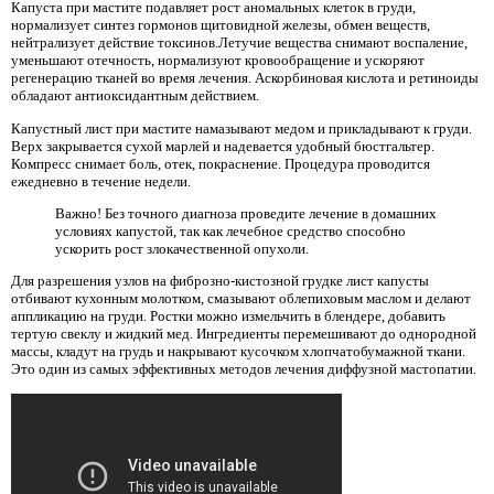
Капуста при мастите подавляет рост аномальных клеток в груди,
нормализует синтез гормонов щитовидной железы, обмен веществ,
нейтрализует действие токсинов.Летучие вещества снимают воспаление,
уменьшают отечность, нормализуют кровообращение и ускоряют
регенерацию тканей во время лечения. Аскорбиновая кислота и ретиноиды
обладают антиоксидантным действием.
Капустный лист при мастите намазывают медом и прикладывают к груди.
Верх закрывается сухой марлей и надевается удобный бюстгальтер.
Компресс снимает боль, отек, покраснение. Процедура проводится
ежедневно в течение недели.
Важно! Без точного диагноза проведите лечение в домашних
условиях капустой, так как лечебное средство способно
ускорить рост злокачественной опухоли.
Для разрешения узлов на фиброзно-кистозной грудке лист капусты
отбивают кухонным молотком, смазывают облепиховым маслом и делают
аппликацию на груди. Ростки можно измельчить в блендере, добавить
тертую свеклу и жидкий мед. Ингредиенты перемешивают до однородной
массы, кладут на грудь и накрывают кусочком хлопчатобумажной ткани.
Это один из самых эффективных методов лечения диффузной мастопатии.