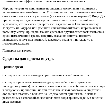
Приготовление эффективных травяных настоев для лечения
Хорошо устраняет неприятные проявления мастопатии и припарки с
использованием лечебных трав. От компрессов они отличаются тем, что
смесь наносится на кожу в теплом (ни в коем случае не горячем!) Виде. Для
припарки нужно сделать отвар растения и загустить его мукой или
крахмалом, чтобы смесь превратилась в густое желе.Оберните пленку
лоскутом из натуральной (льняной или хлопковой) ткани и приложите к
больному месту. Припарки можно сделать и другим способом: взять стакан
сухой измельченной травы, запарить стаканом кипятка, настоять
пятнадцать минут под крышкой, завернуть тканью и приложить к
молочным железам.
Припарки для грудок
Средства для приема внутрь
Грецкие орехи
Скорлупа грецких орехов для приготовления лечебного настоя
Скорлупу ореха измельчить (плоды должны быть не старые, а из
последнего урожая), перелить в емкость и залить лечебным настоем. спирт
в следующей пропорции: на три столовые ложки полстакана спиртовой
оболочки.Оставить в темноте на неделю, затем принимать 15 капель,
разведенных в столовой ложке кипяченой воды трижды в день в течение
двух месяцев.