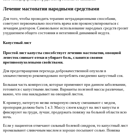
Лечение мастопатии народными средствами
Для того, чтобы проводить терапию нетрадиционными способами,
советуют первоначально посетить врача или проконсультироваться с
лечащим доктором. Самовольное использование народных средств грозит
ухудшением общего состояния и негативной динамикой недуга.
Капустный лист
Простой лист капусты способствует лечению мастопатии, овощной
лепесток снимает отеки и убирает боль, славится своими
противоопухолевыми свойствами.
Для предотвращения перехода доброкачественной опухоли в
злокачественную рекомендовано потреблять ежедневно капустный сок.
Большая часть компрессов, которые применяют при данном заболевании,
готовится с капустными листами. Варианты полезной массы различные,
важно, что она накладывает на овощной листок.
К примеру, натертую мелко невареную свеклу смешивают с медом,
пропорция должна быть 1 к 3. Массу слоем кладут на лист капусты и
фиксируют на груди, лучше, продержать повязку на больной области всю
ночь.
Если у пациентов отмечают сильный болевой синдром, то капустный лист
промазывают сливочным маслом и хорошо посыпают солью. Повязка