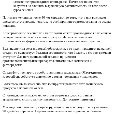
назначение производится очень редко. Почти все пациентки
жалуются на слишком выраженную растительность на теле после
курса лечения.
Почти все женщины после 40 лет страдают то того, что у них возникает
масса сопутствующих недугов, по этой причине гормонотерапия не всегда
показана.
Консервативное лечение при мастопатии может производиться с помощью
негормональных лекарственных средств. Их можно сочетать с
гормональными формами или использовать в качестве монотерапии.
Если пациентка вела здоровый образ жизни, а ее недуг находится на ранней
стадии, то существует большая вероятность, что болезнь в скором времени
отступит. Для негормональной терапии применяют
противовоспалительные препараты, витаминные комплексы и
фитосредства.
Среди фитопрепаратов особого внимания заслуживает
Мастодинон
,
который способствует снижению уровня пролактина у пациенток.
Более того, было замечено, что купируется развитие патологического
процесса в молочной железе.
С помощью него можно мягко отрегулировать цикл, устранить
выраженную симптоматику мастопатии. Допустимо применять
Мастодинон длительно, к примеру, пациентки используют капсулы около
90 дней без перерыва. Переносимость лекарства хорошая, побочные