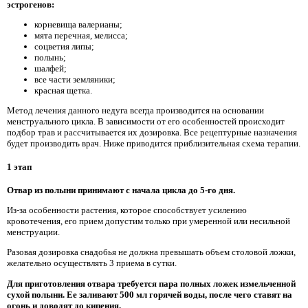
эстрогенов:
корневища валерианы;
мята перечная, мелисса;
соцветия липы;
полынь;
шалфей;
все части земляники;
красная щетка.
Метод лечения данного недуга всегда производится на основании
менструального цикла. В зависимости от его особенностей происходит
подбор трав и рассчитывается их дозировка. Все рецептурные назначения
будет производить врач. Ниже приводится приблизительная схема терапии.
1 этап
Отвар из полыни принимают с начала цикла до 5-го дня.
Из-за особенности растения, которое способствует усилению
кровотечения, его прием допустим только при умеренной или несильной
менструации.
Разовая дозировка снадобья не должна превышать объем столовой ложки,
желательно осуществлять 3 приема в сутки.
Для приготовления отвара требуется пара полных ложек измельченной
сухой полыни. Ее заливают 500 мл горячей воды, после чего ставят на
огонь и доводят до кипения.