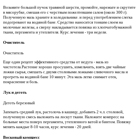
Возьмите большой пучок травяной шерсти, промойте, нарежьте и скрутите
в мясорубке, смешав его с черствым пожелтевшим салом (около 300 г).
Полученную мазь храните в холодильнике. и перед употреблением слегка
подогревают на водяной бане. Средство наносится тонким слоем на
молочные железы, а сверху накладывается повязка из хлопчатобумажной
ткани, пергамента и утеплителя. Курс лечения - три недели.
Очиститель
Очиститель
Еще один рецепт эффективного средства от недуга - мазь из
чистотела.Растение хорошо просушить, измельчить, взять две чайные
ложки сырья, смешать с двумя столовыми ложками сливочного масла и
прогреть на водяной бане 10 минут. Эта мазь легко снимает отек,
покраснение и боль.
Лук и деготь
Деготь березовый
Запекать средний лук, растолочь в кашицу, добавить 2 ч.л. столовой,
полученную смесь выложить на лоскут ткани. Наложите компресс на
больные места поверх пергамента, утепленного ватой и бинтом. Повязку
менять каждые 8-10 часов, курс лечения - 20 дней.
Восковый компресс