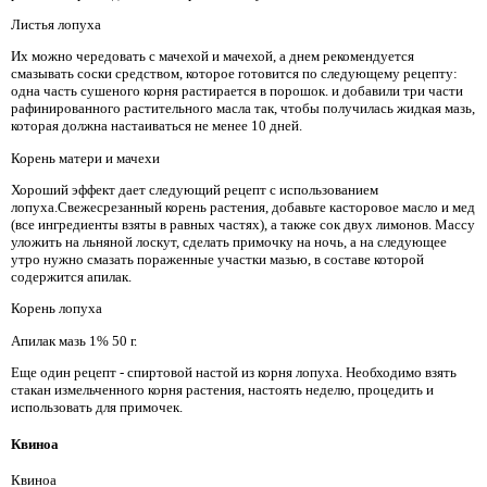
Листья лопуха
Их можно чередовать с мачехой и мачехой, а днем ​​рекомендуется
смазывать соски средством, которое готовится по следующему рецепту:
одна часть сушеного корня растирается в порошок. и добавили три части
рафинированного растительного масла так, чтобы получилась жидкая мазь,
которая должна настаиваться не менее 10 дней.
Корень матери и мачехи
Хороший эффект дает следующий рецепт с использованием
лопуха.Свежесрезанный корень растения, добавьте касторовое масло и мед
(все ингредиенты взяты в равных частях), а также сок двух лимонов. Массу
уложить на льняной лоскут, сделать примочку на ночь, а на следующее
утро нужно смазать пораженные участки мазью, в составе которой
содержится апилак.
Корень лопуха
Апилак мазь 1% 50 г.
Еще один рецепт - спиртовой настой из корня лопуха. Необходимо взять
стакан измельченного корня растения, настоять неделю, процедить и
использовать для примочек.
Квиноа
Квиноа