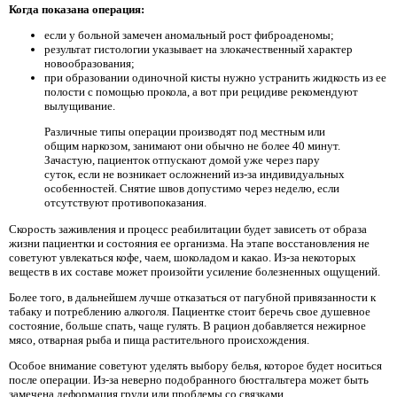
Когда показана операция:
если у больной замечен аномальный рост фиброаденомы;
результат гистологии указывает на злокачественный характер
новообразования;
при образовании одиночной кисты нужно устранить жидкость из ее
полости с помощью прокола, а вот при рецидиве рекомендуют
вылущивание.
Различные типы операции производят под местным или
общим наркозом, занимают они обычно не более 40 минут.
Зачастую, пациенток отпускают домой уже через пару
суток, если не возникает осложнений из-за индивидуальных
особенностей. Снятие швов допустимо через неделю, если
отсутствуют противопоказания.
Скорость заживления и процесс реабилитации будет зависеть от образа
жизни пациентки и состояния ее организма. На этапе восстановления не
советуют увлекаться кофе, чаем, шоколадом и какао. Из-за некоторых
веществ в их составе может произойти усиление болезненных ощущений.
Более того, в дальнейшем лучше отказаться от пагубной привязанности к
табаку и потреблению алкоголя. Пациентке стоит беречь свое душевное
состояние, больше спать, чаще гулять. В рацион добавляется нежирное
мясо, отварная рыба и пища растительного происхождения.
Особое внимание советуют уделять выбору белья, которое будет носиться
после операции. Из-за неверно подобранного бюстгальтера может быть
замечена деформация груди или проблемы со связками.