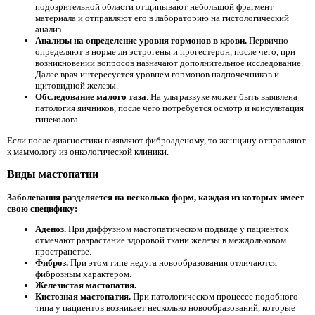
подозрительной области отщипывают небольшой фрагмент
материала и отправляют его в лабораторию на гистологический
анализ.
Анализы на определение уровня гормонов в крови.
Первично
определяют в норме ли эстрогены и прогестерон, после чего, при
возникновении вопросов назначают дополнительное исследование.
Далее врач интересуется уровнем гормонов надпочечников и
щитовидной железы.
Обследование малого таза
. На ультразвуке может быть выявлена
патология яичников, после чего потребуется осмотр и консультация
гинеколога.
Если после диагностики выявляют фиброаденому, то женщину отправляют
к маммологу из онкологической клиники.
Виды мастопатии
Заболевания разделяется на несколько форм, каждая из которых имеет
свою специфику:
Аденоз.
При диффузном мастопатическом подвиде у пациенток
отмечают разрастание здоровой ткани железы в междольковом
пространстве.
Фиброз.
При этом типе недуга новообразования отличаются
фиброзным характером.
Железистая мастопатия.
Кистозная мастопатия.
При патологическом процессе подобного
типа у пациентов возникает несколько новообразований, которые