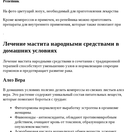
Репейник
На фото цветущий лопух, необходимый для приготовления лекарства
Кроме компрессов и примочек, из репейника можно приготовить
препараты для внутреннего применения, которые также помогают при
.
Лечение мастита народными средствами в
домашних условиях
Лечение мастита народными средствами в сочетании с традиционной
терапией способствует уменьшению узлов и нормализации секреции
гормонов и предотвращает развитие рака.
Алоэ Вера
В домашних условиях полезно делать компрессы из свежих листьев алоэ
вера. Это растение содержит уникальный состав питательных веществ,
которые помогают бороться с грудью:
Фитогормоны нормализуют выработку эстрогена в организме
женщины.
Флавоноиды - антиоксиданты, обладают противомикробным
действием, очищают кровь от токсинов, образующихся при
опухолевом мастите.
Аскорбиновая кислота нормализует обмен веществ, ускоряет