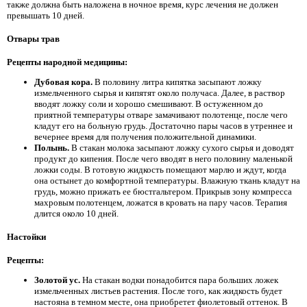
также должна быть наложена в ночное время, курс лечения не должен
превышать 10 дней.
Отвары трав
Рецепты народной медицины:
Дубовая кора.
В половину литра кипятка засыпают ложку
измельченного сырья и кипятят около получаса. Далее, в раствор
вводят ложку соли и хорошо смешивают. В остуженном до
приятной температуры отваре замачивают полотенце, после чего
кладут его на больную грудь. Достаточно пары часов в утреннее и
вечернее время для получения положительной динамики.
Полынь.
В стакан молока засыпают ложку сухого сырья и доводят
продукт до кипения. После чего вводят в него половину маленькой
ложки соды. В готовую жидкость помещают марлю и ждут, когда
она остынет до комфортной температуры. Влажную ткань кладут на
грудь, можно прижать ее бюстгальтером. Прикрыв зону компресса
махровым полотенцем, ложатся в кровать на пару часов. Терапия
длится около 10 дней.
Настойки
Рецепты:
Золотой ус.
На стакан водки понадобится пара больших ложек
измельченных листьев растения. После того, как жидкость будет
настояна в темном месте, она приобретет фиолетовый оттенок. В