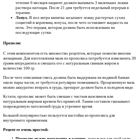
течение 6 месяцев пациент должен выпивать 3 маленьких ложки
раствора натощак. После 21 дня требуется недельный перерыв в
терапии.
Лопух.
В пол литра кипятка засыпают ложку растертых сухих
соцветий и корневищ лопуха, после чего оставляют жидкость на
ночь. Это порция, которая должна быть использована на
последующие сутки.
Прополис
С этим компонентом есть множество рецептов, которые помогли многим
женщинам. Для изготовления мази из прополиса потребуется измельчить 30
грамм ингредиента и смешать его с натуральным свиным жиром в
количестве 100 гр.
После чего описанная смесь должна быть выдержана на водяной баньке
около пары часов, ее требуется регулярно помешивать. Процеженную мазь
можно аккуратно втирать в грудь, препарат должен быть в холодном виде.
Кстати, прополис может быть смешан с чистым вазелином или
натуральным жирным кремом без примесей. Таким составом смазывают
поврежденную патологией грудь в утреннее время.
Большой популярностью пользуется настойка из прополиса для
внутреннего применения.
Рецепт ее очень простой:
Прополис нужно измельчить в кашицу
, используя для этой цели