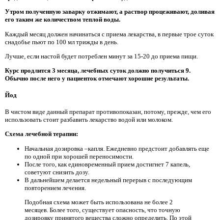
Утром полученную заварку отжимают, а раствор процеживают, доливая
его таким же количеством теплой воды.
Каждый месяц должен начинаться с приема лекарства, в первые трое суток
снадобье пьют по 100 мл трижды в день.
Лучше, если настой будет потреблен минут за 15-20 до приема пищи.
Курс продлится 3 месяца, лечебных суток должно получиться 9.
Обычно после него у пациенток отмечают хорошие результаты.
Йод
В чистом виде данный препарат противопоказан, потому, прежде, чем его
использовать стоит разбавить лекарство водой или молоком.
Схема лечебной терапии:
Начальная дозировка –капля. Ежедневно предстоит добавлять еще
по одной при хорошей переносимости.
После того, как единовременный прием достигнет 7 капель,
советуют снизить дозу.
В дальнейшем делается недельный перерыв с последующим
повторением лечения.
Подобная схема может быть использована не более 2
месяцев. Более того, существует опасность, что точную
дозировку принятого вещества сложно определить. По этой