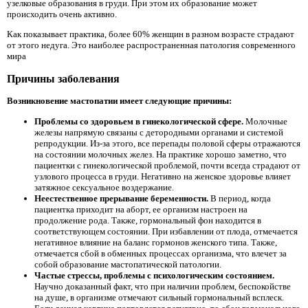
узелковые образования в груди. При этом их образование может
происходить очень активно.
Как показывает практика, более 60% женщин в разном возрасте страдают
от этого недуга. Это наиболее распространенная патология современного
мира
Причины заболевания
Возникновение мастопатии имеет следующие причины:
Проблемы со здоровьем в гинекологической сфере.
Молочные
железы напрямую связаны с детородными органами и системой
репродукции. Из-за этого, все перепады половой сферы отражаются
на состоянии молочных желез. На практике хорошо заметно, что
пациентки с гинекологической проблемой, почти всегда страдают от
узлового процесса в груди. Негативно на женское здоровье влияет
затяжное сексуальное воздержание.
Неестественное прерывание беременности.
В период, когда
пациентка приходит на аборт, ее организм настроен на
продолжение рода. Также, гормональный фон находится в
соответствующем состоянии. При избавлении от плода, отмечается
негативное влияние на баланс гормонов женского типа. Также,
отмечается сбой в обменных процессах организма, что влечет за
собой образование мастопатической патологии.
Частые стрессы, проблемы с психологическим состоянием.
Научно доказанный факт, что при наличии проблем, беспокойстве
на душе, в организме отмечают сильный гормональный всплеск.