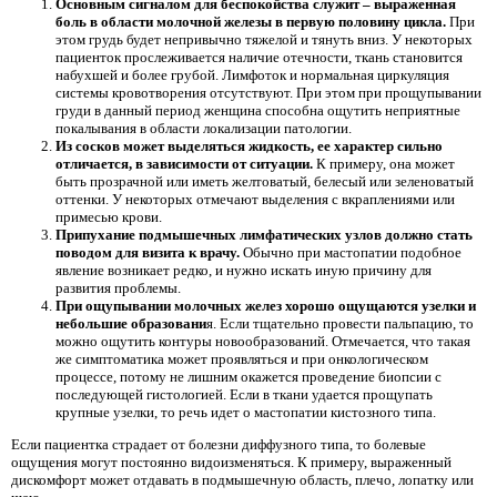
Основным сигналом для беспокойства служит – выраженная
боль в области молочной железы в первую половину цикла.
При
этом грудь будет непривычно тяжелой и тянуть вниз. У некоторых
пациенток прослеживается наличие отечности, ткань становится
набухшей и более грубой. Лимфоток и нормальная циркуляция
системы кровотворения отсутствуют. При этом при прощупывании
груди в данный период женщина способна ощутить неприятные
покалывания в области локализации патологии.
Из сосков может выделяться жидкость, ее характер сильно
отличается, в зависимости от ситуации.
К примеру, она может
быть прозрачной или иметь желтоватый, белесый или зеленоватый
оттенки. У некоторых отмечают выделения с вкраплениями или
примесью крови.
Припухание подмышечных лимфатических узлов должно стать
поводом для визита к врачу.
Обычно при мастопатии подобное
явление возникает редко, и нужно искать иную причину для
развития проблемы.
При ощупывании молочных желез хорошо ощущаются узелки и
небольшие образовани
я. Если тщательно провести пальпацию, то
можно ощутить контуры новообразований. Отмечается, что такая
же симптоматика может проявляться и при онкологическом
процессе, потому не лишним окажется проведение биопсии с
последующей гистологией. Если в ткани удается прощупать
крупные узелки, то речь идет о мастопатии кистозного типа.
Если пациентка страдает от болезни диффузного типа, то болевые
ощущения могут постоянно видоизменяться. К примеру, выраженный
дискомфорт может отдавать в подмышечную область, плечо, лопатку или