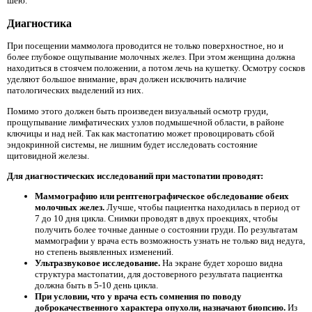
шею.
Диагностика
При посещении маммолога проводится не только поверхностное, но и
более глубокое ощупывание молочных желез. При этом женщина должна
находиться в стоячем положении, а потом лечь на кушетку. Осмотру сосков
уделяют большое внимание, врач должен исключить наличие
патологических выделений из них.
Помимо этого должен быть произведен визуальный осмотр груди,
прощупывание лимфатических узлов подмышечной области, в районе
ключицы и над ней. Так как мастопатию может провоцировать сбой
эндокринной системы, не лишним будет исследовать состояние
щитовидной железы.
Для диагностических исследований при мастопатии проводят:
Маммографию или рентгенографическое обследование обеих
молочных желез.
Лучше, чтобы пациентка находилась в период от
7 до 10 дня цикла. Снимки проводят в двух проекциях, чтобы
получить более точные данные о состоянии груди. По результатам
маммографии у врача есть возможность узнать не только вид недуга,
но степень выявленных изменений.
Ультразвуковое исследование.
На экране будет хорошо видна
структура мастопатии, для достоверного результата пациентка
должна быть в 5-10 день цикла.
При условии, что у врача есть сомнения по поводу
доброкачественного характера опухоли, назначают биопсию.
Из