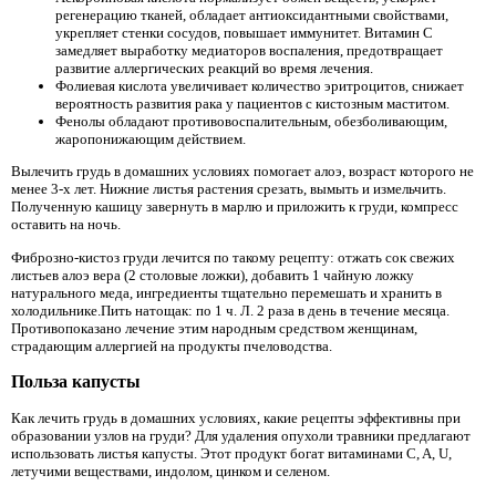
регенерацию тканей, обладает антиоксидантными свойствами,
укрепляет стенки сосудов, повышает иммунитет. Витамин С
замедляет выработку медиаторов воспаления, предотвращает
развитие аллергических реакций во время лечения.
Фолиевая кислота увеличивает количество эритроцитов, снижает
вероятность развития рака у пациентов с кистозным маститом.
Фенолы обладают противовоспалительным, обезболивающим,
жаропонижающим действием.
Вылечить грудь в домашних условиях помогает алоэ, возраст которого не
менее 3-х лет. Нижние листья растения срезать, вымыть и измельчить.
Полученную кашицу завернуть в марлю и приложить к груди, компресс
оставить на ночь.
Фиброзно-кистоз груди лечится по такому рецепту: отжать сок свежих
листьев алоэ вера (2 столовые ложки), добавить 1 чайную ложку
натурального меда, ингредиенты тщательно перемешать и хранить в
холодильнике.Пить натощак: по 1 ч. Л. 2 раза в день в течение месяца.
Противопоказано лечение этим народным средством женщинам,
страдающим аллергией на продукты пчеловодства.
Польза капусты
Как лечить грудь в домашних условиях, какие рецепты эффективны при
образовании узлов на груди? Для удаления опухоли травники предлагают
использовать листья капусты. Этот продукт богат витаминами C, A, U,
летучими веществами, индолом, цинком и селеном.