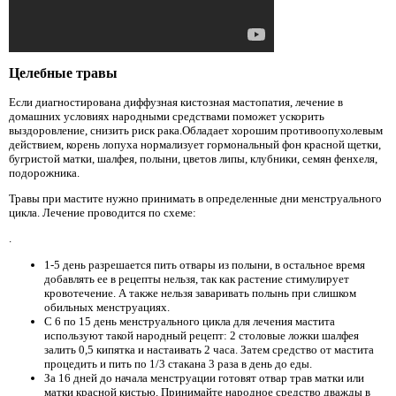
Целебные травы
Если диагностирована диффузная кистозная мастопатия, лечение в
домашних условиях народными средствами поможет ускорить
выздоровление, снизить риск рака.Обладает хорошим противоопухолевым
действием, корень лопуха нормализует гормональный фон красной щетки,
бугристой матки, шалфея, полыни, цветов липы, клубники, семян фенхеля,
подорожника.
Травы при мастите нужно принимать в определенные дни менструального
цикла. Лечение проводится по схеме:
.
1-5 день разрешается пить отвары из полыни, в остальное время
добавлять ее в рецепты нельзя, так как растение стимулирует
кровотечение. А также нельзя заваривать полынь при слишком
обильных менструациях.
С 6 по 15 день менструального цикла для лечения мастита
используют такой народный рецепт: 2 столовые ложки шалфея
залить 0,5 кипятка и настаивать 2 часа. Затем средство от мастита
процедить и пить по 1/3 стакана 3 раза в день до еды.
За 16 дней до начала менструации готовят отвар трав матки или
матки красной кистью. Принимайте народное средство дважды в