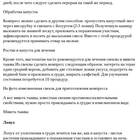
дней, после чего следует сделать перерыв на такой же период.
Обработка капусты
Компресс можно сделать и другим способом: пропустить капустный лист
через мясорубку и смешать с йогуртом (2-3 ложки). Полученную кашицу
выложить на льняной лоскут, приложить к пораженным участкам,
зафиксировать и носить до высыхания смеси. Вместе с этой процедурой
рекомендуется принимать отвар на молоке.
Ростки и капуста для лечения
Кроме того, мастопатия часто рекомендуется для лечения свеклы и мякоти
тыквы.Из свеклы сделать компресс следующим образом: натереть на терке
один средний корень, добавить две столовые ложки уксуса, подогреть на
водяной бане и приложить к груди, накрыть салфеткой. Для улучшения
состояния потребуется 10 процедур.
На фото измельченная свекла для приготовления компресса
А вот мякоть тыквы, известная своими противовоспалительными
свойствами, нужно просто прикладывать к грудке в измельченном виде.
Мякоть тыквы
Лопух
Лопух от уплотнения в груди лечится так же, как и капуста - листья
растения прикладывают к пораженным участкам и оставляют на ночь.