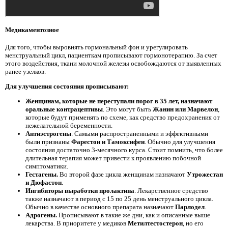
Медикаментозное
Для того, чтобы выровнять гормональный фон и урегулировать
менструальный цикл, пациенткам прописывают гормонотерапию. За счет
этого воздействия, ткани молочной железы освобождаются от выявленных
ранее узелков.
Для улучшения состояния прописывают:
Женщинам, которые не переступали порог в 35 лет, назначают
оральные контрацептивы
. Это могут быть
Жанин или Марвелон
,
которые будут применять по схеме, как средство предохранения от
нежелательной беременности.
Антиэстрогены
. Самыми распространенными и эффективными
были признаны
Фарестон и Тамоксифен
. Обычно для улучшения
состояния достаточно 3-месячного курса. Стоит помнить, что более
длительная терапия может привести к проявлению побочной
симптоматики.
Гестагены.
Во второй фазе цикла женщинам назначают
Утрожестан
и Дюфастон
.
Ингибиторы выработки пролактина
. Лекарственное средство
также назначают в период с 15 по 25 день менструального цикла.
Обычно в качестве основного препарата назначают
Парлодел
.
Адрогены.
Прописывают в такие же дни, как и описанные выше
лекарства. В приоритете у медиков
Метилтестостерон
, но его