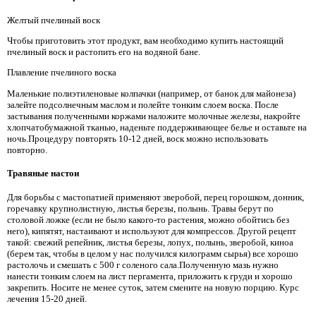
Желтый пчелиный воск
Чтобы приготовить этот продукт, вам необходимо купить настоящий
пчелиный воск и растопить его на водяной бане.
Плавление пчелиного воска
Маленькие полиэтиленовые колпачки (например, от банок для майонеза)
залейте подсолнечным маслом и полейте тонким слоем воска. После
застывания полученными коржами наложите молочные железы, накройте
хлопчатобумажной тканью, наденьте поддерживающее белье и оставьте на
ночь.Процедуру повторять 10-12 дней, воск можно использовать
повторно.
Травяные настои
Для борьбы с мастопатией применяют зверобой, перец горошком, донник,
горечавку крупнолистную, листья березы, полынь. Травы берут по
столовой ложке (если не было какого-то растения, можно обойтись без
него), кипятят, настаивают и используют для компрессов. Другой рецепт
такой: свежий репейник, листья березы, лопух, полынь, зверобой, киноа
(берем так, чтобы в целом у нас получился килограмм сырья) все хорошо
растолочь и смешать с 500 г соленого сала.Полученную мазь нужно
нанести тонким слоем на лист пергамента, приложить к груди и хорошо
закрепить. Носите не менее суток, затем смените на новую порцию. Курс
лечения 15-20 дней.