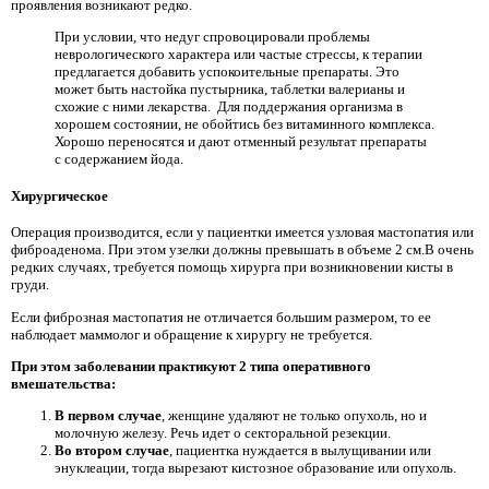
проявления возникают редко.
При условии, что недуг спровоцировали проблемы
неврологического характера или частые стрессы, к терапии
предлагается добавить успокоительные препараты. Это
может быть настойка пустырника, таблетки валерианы и
схожие с ними лекарства. Для поддержания организма в
хорошем состоянии, не обойтись без витаминного комплекса.
Хорошо переносятся и дают отменный результат препараты
с содержанием йода.
Хирургическое
Операция производится, если у пациентки имеется узловая мастопатия или
фиброаденома. При этом узелки должны превышать в объеме 2 см.В очень
редких случаях, требуется помощь хирурга при возникновении кисты в
груди.
Если фиброзная мастопатия не отличается большим размером, то ее
наблюдает маммолог и обращение к хирургу не требуется.
При этом заболевании практикуют 2 типа оперативного
вмешательства:
В первом случае
, женщине удаляют не только опухоль, но и
молочную железу. Речь идет о секторальной резекции.
Во втором случае
, пациентка нуждается в вылущивании или
энуклеации, тогда вырезают кистозное образование или опухоль.