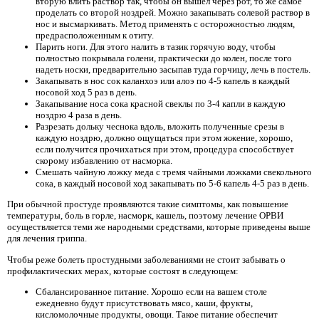
вторую влить раствор так, чтобы он вышел через рот, то же самое
проделать со второй ноздрей. Можно закапывать солевой раствор в
нос и высмаркивать. Метод применять с осторожностью людям,
предрасположенным к отиту.
Парить ноги. Для этого налить в тазик горячую воду, чтобы
полностью покрывала голени, практически до колен, после того
надеть носки, предварительно засыпав туда горчицу, лечь в постель.
Закапывать в нос сок каланхоэ или алоэ по 4-5 капель в каждый
носовой ход 5 раз в день.
Закапывание носа сока красной свеклы по 3-4 капли в каждую
ноздрю 4 раза в день.
Разрезать дольку чеснока вдоль, вложить полученные срезы в
каждую ноздрю, должно ощущаться при этом жжение, хорошо,
если получится прочихаться при этом, процедура способствует
скорому избавлению от насморка.
Смешать чайную ложку меда с тремя чайными ложками свекольного
сока, в каждый носовой ход закапывать по 5-6 капель 4-5 раз в день.
При обычной простуде проявляются такие симптомы, как повышение
температуры, боль в горле, насморк, кашель, поэтому лечение ОРВИ
осуществляется теми же народными средствами, которые приведены выше
для лечения гриппа.
Чтобы реже болеть простудными заболеваниями не стоит забывать о
профилактических мерах, которые состоят в следующем:
Сбалансированное питание. Хорошо если на вашем столе
ежедневно будут присутствовать мясо, каши, фрукты,
кисломолочные продукты, овощи. Такое питание обеспечит