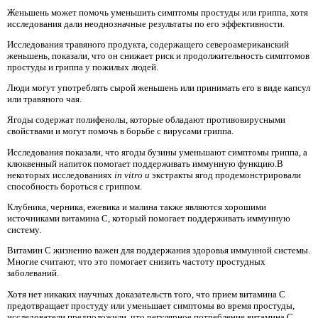
Женьшень может помочь уменьшить симптомы простуды или гриппа, хотя
исследования дали неоднозначные результаты по его эффективности.
Исследования травяного продукта, содержащего североамериканский
женьшень, показали, что он снижает риск и продолжительность симптомов
простуды и гриппа у пожилых людей.
Люди могут употреблять сырой женьшень или принимать его в виде капсул
или травяного чая.
Ягоды содержат полифенолы, которые обладают противовирусными
свойствами и могут помочь в борьбе с вирусами гриппа.
Исследования показали, что ягоды бузины уменьшают симптомы гриппа, а
клюквенный напиток помогает поддерживать иммунную функцию.В
некоторых исследованиях
in vitro и
экстракты ягод продемонстрировали
способность бороться с гриппом.
Клубника, черника, ежевика и малина также являются хорошими
источниками витамина С, который помогает поддерживать иммунную
систему.
Витамин С жизненно важен для поддержания здоровья иммунной системы.
Многие считают, что это помогает снизить частоту простудных
заболеваний.
Хотя нет никаких научных доказательств того, что прием витамина C
предотвращает простуду или уменьшает симптомы во время простуды,
исследователи предположили, что регулярное потребление витамина C