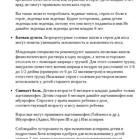
вряд ли смогут правильно полоскать горло.
Вы также можете попробовать ледяные чипсы, спреи от боли в
горле, леденцы или леденцы. Будьте осторожны, давая детям
леденцы или леденцы, потому что они могут подавиться ими.Не
давайте леденцы или леденцы детям младше 6 лет.
Боевая духота.
Безрецептурные солевые капли и спреи для носа
могут помочь уменьшить заложенность и заложенность носа.
Младенцам специалисты рекомендуют закапать несколько капель
физиологического раствора в одну ноздрю, а затем осторожно
отсосать ее с помощью шприца с грушей. Для этого сожмите грушу,
аккуратно поместите кончик шприца в ноздрю на расстояние от 1/4
до 1/2 дюйма (примерно от 6 до 12 миллиметров) и медленно
отпустите грушу.Назальные спреи с солевым раствором можно
использовать у детей старшего возраста.
Снимает боль.
Детям в возрасте 6 месяцев и младше давайте только
ацетаминофен. Детям старше 6 месяцев давайте ацетаминофен или
ибупрофен. Спросите у врача вашего ребенка о дозе,
соответствующей возрасту и весу вашего ребенка.
Взрослые могут принимать ацетаминофен (Тайленол и др.),
Ибупрофен (Адвил, Мотрин IB и др.) Или аспирин.
Соблюдайте осторожность при назначении аспирина детям и
подросткам.Хотя аспирин одобрен для использования у детей
старше 3 лет, детям и подросткам, выздоравливающим после