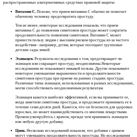
распространенных альтернативных средствах правовой защиты:
Витамин С.
Похоже, что прием витамина С обычно не помогает
обычному человеку предотвратить простуду.
Тем не менее, некоторые исследования показали, что прием
витамина С до появления симптомов простуды может сократить
продолжительность появления симптомов. Витамин C может
принести пользу людям с высоким риском простуды из-за частого
воздействия - например, детям, которые посещают групповые
детские сады зимой.
Эхинацея.
Результаты исследования о том, предотвращает ли
эхинацея или сокращает простуду, неоднозначны.Некоторые
исследования не показывают никакой пользы. Другие показывают
некоторое уменьшение выраженности и продолжительности
симптомов простуды при приеме на ранних стадиях простуды.
Различные типы эхинацеи, использованные в разных исследованиях,
могли способствовать неоднозначным результатам.
Эхинацея кажется наиболее эффективной, если вы принимаете ее,
когда заметили симптомы простуды, и продолжаете принимать ее в
течение семи-десяти дней. Кажется, что он безопасен для здоровых
взрослых, но может взаимодействовать со многими лекарствами.
Проконсультируйтесь с врачом, прежде чем принимать эхинацею
или любую другую добавку.
Цинк.
Несколько исследований показали, что добавки с цинком
могут уменьшить продолжительность простуды. Но исследования