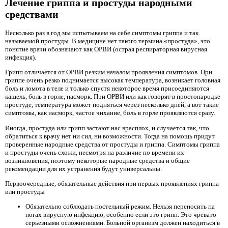
Лечение гриппа и простуды народными
средствами
Несколько раз в год мы испытываем на себе симптомы гриппа и так
называемой простуды. В медицине нет такого термина «простуда», это
понятие врачи обозначают как ОРВИ (острая респираторная вирусная
инфекция).
Грипп отличается от ОРВИ резким началом проявления симптомов. При
гриппе очень резко поднимается высокая температура, возникает головная
боль и ломота в теле и только спустя некоторое время присоединяются
кашель, боль в горле, насморк. При ОРВИ или как говорят в простонародье
простуде, температура может подняться через несколько дней, а вот такие
симптомы, как насморк, частое чихание, боль в горле проявляются сразу.
Иногда, простуда или грипп застают нас врасплох, и случается так, что
обратиться к врачу нет ни сил, ни возможности. Тогда на помощь придут
проверенные народные средства от простуды и гриппа. Симптомы гриппа
и простуды очень схожи, несмотря на различие по времени их
возникновения, поэтому некоторые народные средства и общие
рекомендации для их устранения будут универсальны.
Первоочередные, обязательные действия при первых проявлениях гриппа
или простуды
Обязательно соблюдать постельный режим. Нельзя переносить на
ногах вирусную инфекцию, особенно если это грипп. Это чревато
серьезными осложнениями. Больной организм должен находиться в