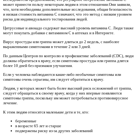
может принести пользу некоторым людям в этом отношении.Они заявили,
что, хотя необходимы дополнительные исследования, общая безопасность
и низкая стоимость витамина С означают, что это метод с низким уровнем
риска для индивидуального тестирования людей.
Цитрусовые и авокадо содержат высокий уровень витамина С. Люди также
могут покупать добавки с витамином С в аптеках и в Интернете.
Вирус простуды или гриппа может длиться до 2 недель, с наиболее
выраженными симптомами в течение 2 или 3 дней.
По данным Центров по контролю и профилактике заболеваний (CDC), люди
должны обратиться к врачу, если симптомы простуды или гриппа длятся
более 10 дней без признаков улучшения.
Если у человека наблюдаются какие-либо необычные симптомы или
симптомы очень серьезны, им следует обратиться к врачу.
Людям, у которых может быть более высокий риск осложнений от гриппа,
следует обращаться к своему врачу, когда у них впервые появляются
симптомы гриппа, поскольку им может потребоваться противовирусное
лечение.
К этим людям относятся маленькие дети и те, кто:
беременные
в возрасте 65 лет и старше
подвержены риску из-за других заболеваний