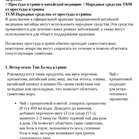
> Простуда и грипп в китайской медицине
> Народные средства ТКМ
от простуды и гриппа
TCM Народные средства от простуды и гриппа
В дополнение к официальной практике традиционной китайской
медицины китайцы могут использовать народные средства.Эти средства
применяются для лечения самых разных заболеваний, а также могут
использоваться для общего поддержания здоровья.
Поскольку простуда и грипп обычно проходят самостоятельно,
некоторые лекарства могут сократить их течение и помочь облегчить
сопутствующие симптомы.
1. Ветер-тепло Тип Холод и грипп
Рекомендуются такие продукты, как мята перечная,
Чай с
хризантема, китайский шип, маш, листья лотоса, оливки,
хризантемой
китайский шпинат и шпинат.По своим свойствам они
подходит
холодные или прохладные, что помогает облегчить
для ветро-
симптомы жара.
теплового
заражения.
Чай с хризантемой и мятой: отварить хризантему
(6 г) в 400 мл воды. Доведите до кипения,
добавьте перечную мяту (3 г) и сахар (15 г),
кипятите 2-3 минуты. Пейте горячий чай два раза
в день. Он помогает облегчить такие симптомы,
как боль в горле, заложенность носа, головная
боль и жар, которые возникают при гриппе
«теплового» типа.