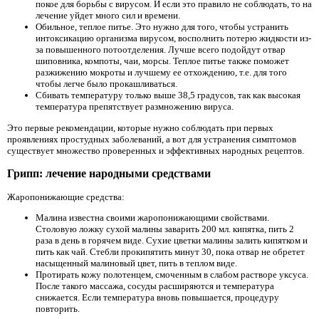
покое для борьбы с вирусом. И если это правило не соблюдать, то на
лечение уйдет много сил и времени.
Обильное, теплое питье. Это нужно для того, чтобы устранить
интоксикацию организма вирусом, восполнить потерю жидкости из-
за повышенного потоотделения. Лучше всего подойдут отвар
шиповника, компоты, чаи, морсы. Теплое питье также поможет
разжижению мокроты и лучшему ее отхождению, т.е. для того
чтобы легче было прокашливаться.
Сбивать температуру только выше 38,5 градусов, так как высокая
температура препятствует размножению вируса.
Это первые рекомендации, которые нужно соблюдать при первых
проявлениях простудных заболеваний, а вот для устранения симптомов
существует множество проверенных и эффективных народных рецептов.
Грипп: лечение народными средствами
Жаропонижающие средства:
Малина известна своими жаропонижающими свойствами.
Столовую ложку сухой малины заварить 200 мл. кипятка, пить 2
раза в день в горячем виде. Сухие цветки малины залить кипятком и
пить как чай. Стебли прокипятить минут 30, пока отвар не обретет
насыщенный малиновый цвет, пить в теплом виде.
Протирать кожу полотенцем, смоченным в слабом растворе уксуса.
После такого массажа, сосуды расширяются и температура
снижается. Если температура вновь повышается, процедуру
повторить.