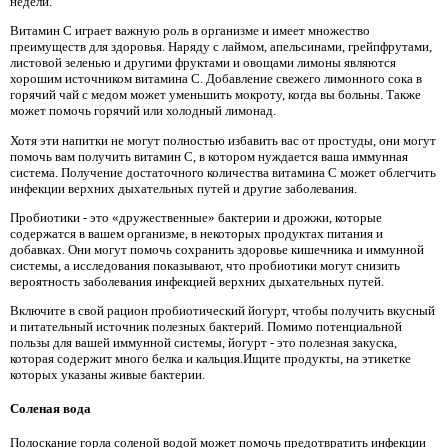
недели.
Витамин С играет важную роль в организме и имеет множество
преимуществ для здоровья. Наряду с лаймом, апельсинами, грейпфрутами,
листовой зеленью и другими фруктами и овощами лимоны являются
хорошим источником витамина С. Добавление свежего лимонного сока в
горячий чай с медом может уменьшить мокроту, когда вы больны. Также
может помочь горячий или холодный лимонад.
Хотя эти напитки не могут полностью избавить вас от простуды, они могут
помочь вам получить витамин С, в котором нуждается ваша иммунная
система. Получение достаточного количества витамина С может облегчить
инфекции верхних дыхательных путей и другие заболевания.
Пробиотики - это «дружественные» бактерии и дрожжи, которые
содержатся в вашем организме, в некоторых продуктах питания и
добавках. Они могут помочь сохранить здоровье кишечника и иммунной
системы, а исследования показывают, что пробиотики могут снизить
вероятность заболевания инфекцией верхних дыхательных путей.
Включите в свой рацион пробиотический йогурт, чтобы получить вкусный
и питательный источник полезных бактерий. Помимо потенциальной
пользы для вашей иммунной системы, йогурт - это полезная закуска,
которая содержит много белка и кальция.Ищите продукты, на этикетке
которых указаны живые бактерии.
Соленая вода
Полоскание горла соленой водой может помочь предотвратить инфекции