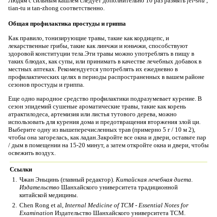
Людям с сильным кашлем следует дополнительно 10 раз размять
fei-shu
,
tian-tu и tan-zhong соответственно.
Общая профилактика простуды и гриппа
Как правило, тонизирующие травы, такие как кордицепс, и
лекарственные грибы, такие как линчжи и юньчжи, способствуют
здоровой конституции тела.Эти травы можно употреблять в пищу в
таких блюдах, как супы, или принимать в качестве лечебных добавок в
местных аптеках. Рекомендуется употреблять их ежедневно в
профилактических целях в периоды распространенных в вашем районе
сезонов простуды и гриппа.
Еще одно народное средство профилактики подразумевает курение. В
сезон эпидемий сушеные ароматические травы, такие как корень
атрактилодеса, артемизия или листья тутового дерева, можно
использовать для курения дома и предотвращения вторжения злой ци.
Выберите одну из вышеперечисленных трав (примерно 5 г / 10 м 2),
чтобы она загорелась, как ладан.Закройте все окна и двери, оставьте пар
/ дым в помещении на 15-20 минут, а затем откройте окна и двери, чтобы
освежить воздух.
Ссылки
1.
Чжан Эньцинь (главный редактор).
Китайская лечебная диета.
Издательство
Шанхайского университета традиционной
китайской медицины.
2.
Chen Rong et al,
Internal Medicine of TCM - Essential Notes for
Examination
Издательство Шанхайского университета TCM.