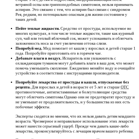
ветряной оспы или гриппоподобных симптомов, нельзя принимать
аспирин. Это связано с тем, что аспирин был связан с синдромом
Рея, редким, но потенциально опасным для жизни состоянием у
таких детей.
Пейте теплые жидкости.
Средство от простуды, используемое во
многих культурах, в том числе теплые жидкости, такие как куриный
суп, чай или теплый яблочный сок, может успокаивать и облегчать
заложенность носа за счет увеличения оттока слизи.
Попробуй мед.
Мед помогает от кашля у взрослых и детей старше 1
года. Попробуйте приготовить его в горячем чае.
Добавьте влаги в воздух.
Испаритель или увлажнитель с
охлаждающим туманом могут добавить влаги в ваш дом, что может
помочь уменьшить скопление. Ежедневно меняйте воду и очищайте
устройство в соответствии с инструкциями производителя.
Попробуйте лекарства от простуды и кашля, отпускаемые без
рецепта.
Для взрослых и детей в возрасте от 5 лет и старше
OTC
противоотечные, антигистаминные и болеутоляющие средства
могут облегчить симптомы.Однако они не предотвратят простуду и
не уменьшат ее продолжительность, и у большинства из них есть
побочные эффекты.
Эксперты сходятся во мнении, что их нельзя давать детям младшего
возраста. Чрезмерное и неправильное использование этих лекарств
может нанести серьезный ущерб. Прежде чем давать какие-либо
лекарства, проконсультируйтесь с лечащим врачом вашего ребенка.