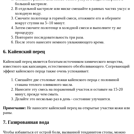
большой кастрюле.
В отдельной кастрюле или миске смешайте в равных частях уксус и
холодную воду.
Смочите полотенце в горячей смеси, отожмите его и оберните
вокруг ступни на 5–10 минут.
Затем смочите полотенце в холодной смеси и выполните ту же
процедуру.
Повторите последовательность три раза.
После этого нанесите немного увлажняющего крема.
6. Кайенский перец
Кайенский перец является богатым источником химического вещества,
известного как капсаицин, естественного обезболивающего. Согревающий
эффект кайенского перца также очень успокаивает.
Смешайте две столовые ложки кайенского перца с половиной
стакана теплого оливкового масла.
Нанесите эту смесь на пораженный участок и оставьте на 15-20
минут, прежде чем смыть.
Делайте это несколько раз в день - состояние улучшится.
Примечание:
Не наносите кайенский перец на открытые участки кожи или
раны.
7. Газированная вода
Чтобы избавиться от острой боли, вызванной тендинитом стопы, можно