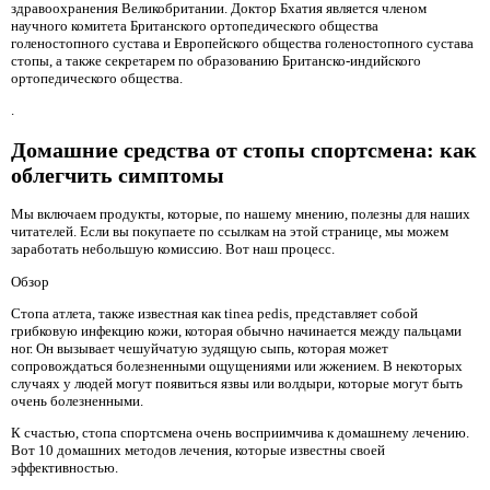
здравоохранения Великобритании. Доктор Бхатия является членом
научного комитета Британского ортопедического общества
голеностопного сустава и Европейского общества голеностопного сустава
стопы, а также секретарем по образованию Британско-индийского
ортопедического общества.
.
Домашние средства от стопы спортсмена: как
облегчить симптомы
Мы включаем продукты, которые, по нашему мнению, полезны для наших
читателей. Если вы покупаете по ссылкам на этой странице, мы можем
заработать небольшую комиссию. Вот наш процесс.
Обзор
Стопа атлета, также известная как tinea pedis, представляет собой
грибковую инфекцию кожи, которая обычно начинается между пальцами
ног. Он вызывает чешуйчатую зудящую сыпь, которая может
сопровождаться болезненными ощущениями или жжением. В некоторых
случаях у людей могут появиться язвы или волдыри, которые могут быть
очень болезненными.
К счастью, стопа спортсмена очень восприимчива к домашнему лечению.
Вот 10 домашних методов лечения, которые известны своей
эффективностью.