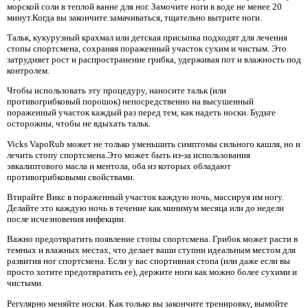
морской соли в теплой ванне для ног. Замочите ноги в воде не менее 20
минут.Когда вы закончите замачиваться, тщательно вытрите ноги.
Тальк, кукурузный крахмал или детская присыпка подходят для лечения
стопы спортсмена, сохраняя пораженный участок сухим и чистым. Это
затрудняет рост и распространение грибка, удерживая пот и влажность под
контролем.
Чтобы использовать эту процедуру, наносите тальк (или
противогрибковый порошок) непосредственно на высушенный
пораженный участок каждый раз перед тем, как надеть носки. Будьте
осторожны, чтобы не вдыхать тальк.
Vicks VapoRub может не только уменьшить симптомы сильного кашля, но и
лечить стопу спортсмена.Это может быть из-за использования
эвкалиптового масла и ментола, оба из которых обладают
противогрибковыми свойствами.
Втирайте Викс в пораженный участок каждую ночь, массируя им ногу.
Делайте это каждую ночь в течение как минимум месяца или до недели
после исчезновения инфекции.
Важно предотвратить появление стопы спортсмена. Грибок может расти в
темных и влажных местах, что делает ваши ступни идеальным местом для
развития ног спортсмена. Если у вас спортивная стопа (или даже если вы
просто хотите предотвратить ее), держите ноги как можно более сухими и
чистыми.
Регулярно меняйте носки. Как только вы закончите тренировку, вымойте