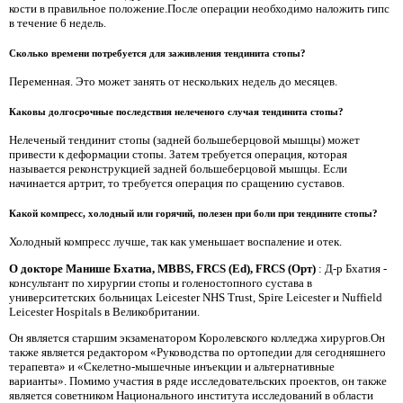
кости в правильное положение.После операции необходимо наложить гипс
в течение 6 недель.
Сколько времени потребуется для заживления тендинита стопы?
Переменная. Это может занять от нескольких недель до месяцев.
Каковы долгосрочные последствия нелеченого случая тендинита стопы?
Нелеченый тендинит стопы (задней большеберцовой мышцы) может
привести к деформации стопы. Затем требуется операция, которая
называется реконструкцией задней большеберцовой мышцы. Если
начинается артрит, то требуется операция по сращению суставов.
Какой компресс, холодный или горячий, полезен при боли при тендините стопы?
Холодный компресс лучше, так как уменьшает воспаление и отек.
О докторе Манише Бхатиа, MBBS, FRCS (Ed), FRCS (Орт)
: Д-р Бхатия -
консультант по хирургии стопы и голеностопного сустава в
университетских больницах Leicester NHS Trust, Spire Leicester и Nuffield
Leicester Hospitals в Великобритании.
Он является старшим экзаменатором Королевского колледжа хирургов.Он
также является редактором «Руководства по ортопедии для сегодняшнего
терапевта» и «Скелетно-мышечные инъекции и альтернативные
варианты». Помимо участия в ряде исследовательских проектов, он также
является советником Национального института исследований в области