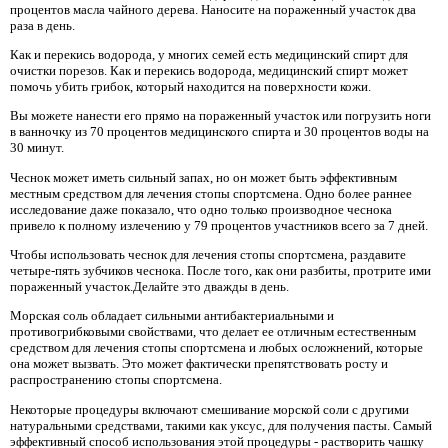
процентов масла чайного дерева. Наносите на пораженный участок два
раза в день.
Как и перекись водорода, у многих семей есть медицинский спирт для
очистки порезов. Как и перекись водорода, медицинский спирт может
помочь убить грибок, который находится на поверхности кожи.
Вы можете нанести его прямо на пораженный участок или погрузить ноги
в ванночку из 70 процентов медицинского спирта и 30 процентов воды на
30 минут.
Чеснок может иметь сильный запах, но он может быть эффективным
местным средством для лечения стопы спортсмена. Одно более раннее
исследование даже показало, что одно только производное чеснока
привело к полному излечению у 79 процентов участников всего за 7 дней.
Чтобы использовать чеснок для лечения стопы спортсмена, раздавите
четыре-пять зубчиков чеснока. После того, как они разбиты, протрите ими
пораженный участок.Делайте это дважды в день.
Морская соль обладает сильными антибактериальными и
противогрибковыми свойствами, что делает ее отличным естественным
средством для лечения стопы спортсмена и любых осложнений, которые
она может вызвать. Это может фактически препятствовать росту и
распространению стопы спортсмена.
Некоторые процедуры включают смешивание морской соли с другими
натуральными средствами, такими как уксус, для получения пасты. Самый
эффективный способ использования этой процедуры - растворить чашку