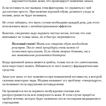
нарушается баланс кожи, что провоцирует появление запаха.
Если потливость ног вызвана этим факторами, то справиться с ней
достаточно просто. При наличии хорошей обуви, должного ухода за
ногами, запах не будет возникать.
Не стоит забывать, что мыть ступни необходимо каждый день, для этого
использовать мыло с антибактериальным эффектом.
Конечно, ежедневно надо надевать чистые носки, потому что они
впитывают не только запах, но и быстро загрязняются.
Полезный совет!
Мыть или стирать обувь необходимо
регулярно. После этой процедуры очень важно её
полностью просушить. Если обуть мокрые ботинки, то в
них моментально разовьются бактерии.
Когда причиной запаха является грибок, только после его уничтожения,
ноги перестанут вонять. Избавиться от него помогут фармацевтические
средства.
Зачастую запах от ног появляется при повышенной потливости, к которой
склонны некоторые люди. Медики называют эту проблему «гипергидроз»,
он возникает из-за нарушения потовыделения.
Он проявляется после нервного возбуждения очагами или
распространяется на всю поверхность кожи. В этом случае придётся
пройти лечение, которое будет назначено после посещения медицинского
учреждения.