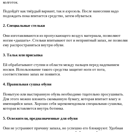
колготок.
Подойдёт как твёрдый вариант, так и аэрозоль. После нанесения надо
подождать пока впитается средство, затем обуваться.
2. Специальные стельки
Они изготавливаются из пропускающего воздух материала, позволяют
ногам «дышать». Стельки впитывают пот и неприятный запах, не позволяя
ему распространяться внутри обуви.
3. Тальк или присыпка
Ей обрабатывают ступни и области между пальцев перед надеванием
носков. Использование такого средства защитит ноги от пота,
соответственно запах не появится.
4. Правильная сушка обуви
Помытую или выстиранную обувь необходимо тщательно просушивать.
Для этого можно вложить скомканную бумагу, которая впитает влагу и
имеющийся запах. Хорошо себя зарекомендовала специальная сушилка,
которая вставляется внутрь ботинка.
5. Освежители, предназначенные для обуви
Они не устраняют причину запаха, но успешно его блокируют. Удобная