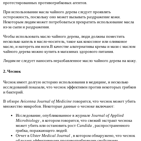
протестированных противогрибковых агентов.
При использовании масла чайного дерева следует проявлять
осторожность, поскольку оно может вызывать раздражение кожи.
Некоторым людям может потребоваться прекратить использование масла
из-за сыпи и раздражения.
Чтобы использовать масло чайного дерева, люди должны поместить
несколько капель в масло-носитель, такое как кокосовое или оливковое
масло, и натереть им ноги.В качестве альтернативы кремы и мази с маслом
чайного дерева можно купить в магазинах здорового питания.
Людям не следует наносить неразбавленное масло чайного дерева на кожу.
2. Чеснок
Чеснок имеет долгую историю использования в медицине, и несколько
исследований показали, что чеснок эффективен против некоторых грибков
и бактерий.
В обзоре
Avicenna Journal of Medicine
говорится, что чеснок может убить
множество микробов. Некоторые данные о чесноке включают:
Исследование, опубликованное в журнале
Journal of Applied
Microbiology
, в котором говорится, что свежий экстракт чеснока
может убить или остановить рост
Candida
, распространенного
грибка, поражающего людей.
Отчет в
Ulster Medical Journal
, в котором обнаружено, что чеснок
обладает эффективными противогрибковыми свойствами.