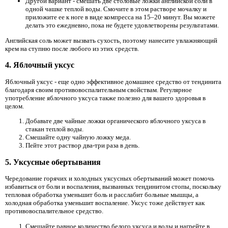
Другой вариант - смешать две столовые ложки английской соли в
одной чашке теплой воды. Смочите в этом растворе мочалку и
приложите ее к ноге в виде компресса на 15–20 минут. Вы можете
делать это ежедневно, пока не будете удовлетворены результатами.
Английская соль может вызвать сухость, поэтому нанесите увлажняющий
крем на ступню после любого из этих средств.
4. Яблочный уксус
Яблочный уксус - еще одно эффективное домашнее средство от тендинита
благодаря своим противовоспалительным свойствам. Регулярное
употребление яблочного уксуса также полезно для вашего здоровья в
целом.
Добавьте две чайные ложки органического яблочного уксуса в
стакан теплой воды.
Смешайте одну чайную ложку меда.
Пейте этот раствор два-три раза в день.
5. Уксусные обертывания
Чередование горячих и холодных уксусных обертываний может помочь
избавиться от боли и воспаления, вызванных тендинитом стопы, поскольку
тепловая обработка уменьшит боль и расслабит больные мышцы, а
холодная обработка уменьшит воспаление. Уксус тоже действует как
противовоспалительное средство.
Смешайте равное количество белого уксуса и воды и нагрейте в