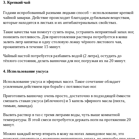
3. Крепкий чай
Годами испробованный разными людьми способ – использование крепкой
чайной заварки. Действие происходит благодаря дубильным веществам,
которые находятся в листьях и их антибактериальных свойствах.
Такие качества чая помогут сузить поры, устранить неприятный запах ног,
понизить потливость. Для приготовления раствора потребуется в ковш
залить литр кипятка и одну столовую ложку чёрного листового чая,
прокипятить в течение 15 минут.
Чайный настой потребуется разбавить водой (2 литра), остудить до
тёплого состояния, делать ванночки для ног, погружая их на 20 минут.
4. Использование уксуса
Использование уксуса и эфирных масел. Такое сочетание обладает
усиленным действием при борьбе с потливостью ног.
Приготовить ванночку очень просто, достаточно в подходящей ёмкости
смешать стакан уксуса (яблочного) и 5 капель эфирного масла (пихта,
тимьян, лаванда).
Вылить раствор в таз с тремя литрами воды, чуть выше комнатной
температуры. В этой смеси потребуется держать ноги на протяжении 20
минут.
Можно каждый вечер втирать в кожу на ногах лавандовое масло, это
поможет справиться с наличием неприятного запаха, но микробы при этом