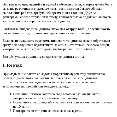
Это вызвано
чрезмерной нагрузкой
в области стопы, которая может быть
вызвана различными видами деятельности, включая бег, ходьбу или
выполнение работы, требующей чрезмерного стояния. Другими
факторами, способствующими этому, являются плохо подогнанная обувь,
костные шпоры, старение, ожирение и диабет.
Симптомы пищевого тендинита включают
острую боль
,
болезненность
,
воспаление
, отек, ограничение движений и слабость в ноге.
Если вы испытываете симптомы пищевого тендинита, важно обратиться к
врачу для получения надлежащего лечения. Есть также несколько вещей,
которые вы можете сделать дома, чтобы решить эту проблему.
Вот 10 лучших домашних средств от тендинита стопы.
1. Ice Pack
Прикладывание пакета со льдом к пораженному участку значительно
поможет уменьшить воспаление и боль, связанные с тендинитом
стопы.Если у вас нет льда, вы также можете использовать пакет
замороженных овощей или холодную ложку.
Положите немного колотого льда в полиэтиленовый пакет и
заверните его в тонкое хлопковое полотенце.
Поместите этот холодный компресс на воспаленное место примерно
на 15 минут.
Повторяйте этот процесс несколько раз в день.