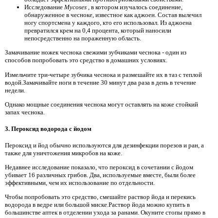
Исследование
Mycoses
, в котором изучалось соединение,
обнаруженное в чесноке, известное как аджоен. Состав вылечил
ногу спортсмена у каждого, кто его использовал. Из аджоена
превратился крем на 0,4 процента, который наносили
непосредственно на пораженную область.
Замачивание ножек чеснока свежими зубчиками чеснока - один из
способов попробовать это средство в домашних условиях.
Измельчите три-четыре зубчика чеснока и размешайте их в таз с теплой
водой.Замачивайте ноги в течение 30 минут два раза в день в течение
недели.
Однако мощные соединения чеснока могут оставлять на коже стойкий
запах чеснока.
3. Пероксид водорода с йодом
Пероксид и йод обычно используются для дезинфекции порезов и ран, а
также для уничтожения микробов на коже.
Недавнее исследование показало, что пероксид в сочетании с йодом
убивает 16 различных грибов. Два, используемые вместе, были более
эффективными, чем их использование по отдельности.
Чтобы попробовать это средство, смешайте раствор йода и перекись
водорода в ведре или большой миске.Раствор йода можно купить в
большинстве аптек в отделении ухода за ранами. Окуните стопы прямо в