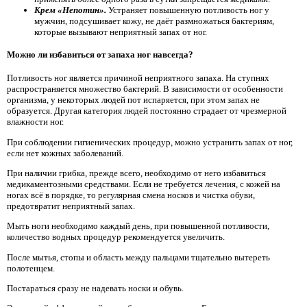
Крем «Непотин».
Устраняет повышенную потливость ног у
мужчин, подсушивает кожу, не даёт размножаться бактериям,
которые вызывают неприятный запах от ног.
Можно ли избавиться от запаха ног навсегда?
Потливость ног является причиной неприятного запаха. На ступнях
распространяется множество бактерий. В зависимости от особенности
организма, у некоторых людей пот испаряется, при этом запах не
образуется. Другая категория людей постоянно страдает от чрезмерной
влажности ног.
При соблюдении гигиенических процедур, можно устранить запах от ног,
если нет кожных заболеваний.
При наличии грибка, прежде всего, необходимо от него избавиться
медикаментозными средствами. Если не требуется лечения, с кожей на
ногах всё в порядке, то регулярная смена носков и чистка обуви,
предотвратит неприятный запах.
Мыть ноги необходимо каждый день, при повышенной потливости,
количество водных процедур рекомендуется увеличить.
После мытья, стопы и область между пальцами тщательно вытереть
полотенцем.
Постараться сразу не надевать носки и обувь.