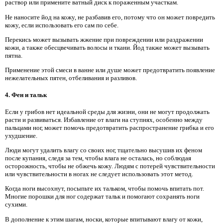
раствор или примените ватный диск к пораженным участкам.
Не наносите йод на кожу, не разбавив его, потому что он может повредить
кожу, если использовать его сам по себе.
Перекись может вызывать жжение при повреждении или раздражении
кожи, а также обесцвечивать волосы и ткани. Йод также может вызывать
пятна.
Применение этой смеси в ванне или душе может предотвратить появление
нежелательных пятен, отбеливания и разливов.
4. Фен и тальк
Если у грибов нет идеальной среды для жизни, они не могут продолжать
расти и развиваться. Избавление от влаги на ступнях, особенно между
пальцами ног, может помочь предотвратить распространение грибка и его
ухудшение.
Люди могут удалить влагу со своих ног, тщательно высушив их феном
после купания, следя за тем, чтобы влага не осталась, но соблюдая
осторожность, чтобы не обжечь кожу. Людям с потерей чувствительности
или чувствительности в ногах не следует использовать этот метод.
Когда ноги высохнут, посыпьте их тальком, чтобы помочь впитать пот.
Многие порошки для ног содержат тальк и помогают сохранять ноги
сухими.
В дополнение к этим шагам, носки, которые впитывают влагу от кожи,