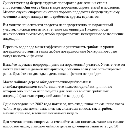
Существует ряд безрецептурных препаратов для лечения стопы
спортсмена. Они могут быть в виде порошков, спреев, мазей и лосьонов.
Многие случаи спортивной стопы хорошо поддаются безрецептурному
лечению и могут никогда не потребовать других вариантов.
Вы можете наносить эти средства непосредственно на пораженный
участок и использовать их в течение как минимум 1 недели после
исчезновения симптомов, чтобы предотвратить немедленное возвращение
инфекции.
Перекись водорода может эффективно уничтожать грибок на уровне
поверхности стопы, а также любые поверхностные бактерии, которые
могут вызвать инфекцию.
Вылейте перекись водорода прямо на пораженный участок. Учтите, что он
может ужалить и должен пузыриться, особенно если у вас есть открытые
раны. Делайте это дважды в день, пока инфекция не пройдет.
Масло чайного дерева обладает противогрибковыми и
антибактериальными свойствами, что является одной из причин, по
которой оно широко используется для лечения многих грибковых
инфекций (включая стригущий лишай и кандидоз).
Одно исследование 2002 года показало, что ежедневное применение масла
чайного дерева может вылечить как симптомы микоза, так и грибок,
вызывающий его, в течение нескольких недель.
Для лечения стопы спортсмена смешайте масло-носитель, такое как теплое
кокосовое масло, с маслом чайного дерева до концентрации от 25 до 50