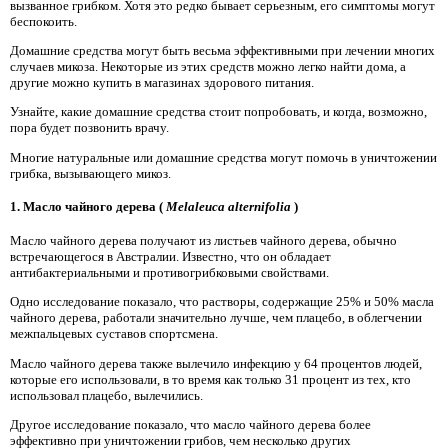
вызванное грибком. Хотя это редко бывает серьезным, его симптомы могут
беспокоить.
Домашние средства могут быть весьма эффективными при лечении многих
случаев микоза. Некоторые из этих средств можно легко найти дома, а
другие можно купить в магазинах здорового питания.
Узнайте, какие домашние средства стоит попробовать, и когда, возможно,
пора будет позвонить врачу.
Многие натуральные или домашние средства могут помочь в уничтожении
грибка, вызывающего микоз.
1. Масло чайного дерева (
Melaleuca alternifolia
)
Масло чайного дерева получают из листьев чайного дерева, обычно
встречающегося в Австралии. Известно, что он обладает
антибактериальными и противогрибковыми свойствами.
Одно исследование показало, что растворы, содержащие 25% и 50% масла
чайного дерева, работали значительно лучше, чем плацебо, в облегчении
межпальцевых суставов спортсмена.
Масло чайного дерева также вылечило инфекцию у 64 процентов людей,
которые его использовали, в то время как только 31 процент из тех, кто
использовал плацебо, вылечились.
Другое исследование показало, что масло чайного дерева более
эффективно при уничтожении грибов, чем несколько других