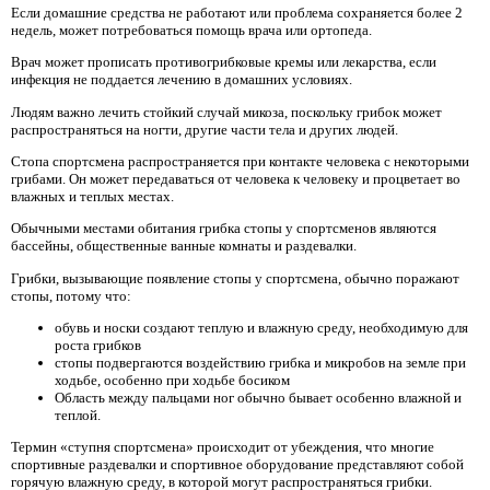
Если домашние средства не работают или проблема сохраняется более 2
недель, может потребоваться помощь врача или ортопеда.
Врач может прописать противогрибковые кремы или лекарства, если
инфекция не поддается лечению в домашних условиях.
Людям важно лечить стойкий случай микоза, поскольку грибок может
распространяться на ногти, другие части тела и других людей.
Стопа спортсмена распространяется при контакте человека с некоторыми
грибами. Он может передаваться от человека к человеку и процветает во
влажных и теплых местах.
Обычными местами обитания грибка стопы у спортсменов являются
бассейны, общественные ванные комнаты и раздевалки.
Грибки, вызывающие появление стопы у спортсмена, обычно поражают
стопы, потому что:
обувь и носки создают теплую и влажную среду, необходимую для
роста грибков
стопы подвергаются воздействию грибка и микробов на земле при
ходьбе, особенно при ходьбе босиком
Область между пальцами ног обычно бывает особенно влажной и
теплой.
Термин «ступня спортсмена» происходит от убеждения, что многие
спортивные раздевалки и спортивное оборудование представляют собой
горячую влажную среду, в которой могут распространяться грибки.