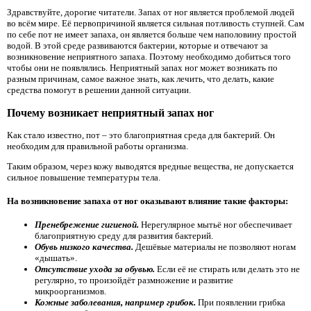
Здравствуйте, дорогие читатели. Запах от ног является проблемой людей
во всём мире. Её первопричиной является сильная потливость ступней. Сам
по себе пот не имеет запаха, он является больше чем наполовину простой
водой. В этой среде развиваются бактерии, которые и отвечают за
возникновение неприятного запаха. Поэтому необходимо добиться того
чтобы они не появлялись. Неприятный запах ног может возникать по
разным причинам, самое важное знать, как лечить, что делать, какие
средства помогут в решении данной ситуации.
Почему возникает неприятный запах ног
Как стало известно, пот – это благоприятная среда для бактерий. Он
необходим для правильной работы организма.
Таким образом, через кожу выводятся вредные вещества, не допускается
сильное повышение температуры тела.
На возникновение запаха от ног оказывают влияние такие факторы:
Пренебрежение гигиеной.
Нерегулярное мытьё ног обеспечивает
благоприятную среду для развития бактерий.
Обувь низкого качества.
Дешёвые материалы не позволяют ногам
«дышать».
Отсутствие ухода за обувью.
Если её не стирать или делать это не
регулярно, то произойдёт размножение и развитие
микроорганизмов.
Кожные заболевания, например грибок.
При появлении грибка