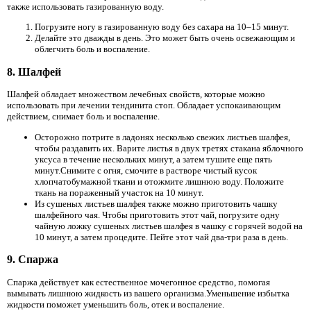
также использовать газированную воду.
Погрузите ногу в газированную воду без сахара на 10–15 минут.
Делайте это дважды в день. Это может быть очень освежающим и
облегчить боль и воспаление.
8. Шалфей
Шалфей обладает множеством лечебных свойств, которые можно
использовать при лечении тендинита стоп. Обладает успокаивающим
действием, снимает боль и воспаление.
Осторожно потрите в ладонях несколько свежих листьев шалфея,
чтобы раздавить их. Варите листья в двух третях стакана яблочного
уксуса в течение нескольких минут, а затем тушите еще пять
минут.Снимите с огня, смочите в растворе чистый кусок
хлопчатобумажной ткани и отожмите лишнюю воду. Положите
ткань на пораженный участок на 10 минут.
Из сушеных листьев шалфея также можно приготовить чашку
шалфейного чая. Чтобы приготовить этот чай, погрузите одну
чайную ложку сушеных листьев шалфея в чашку с горячей водой на
10 минут, а затем процедите. Пейте этот чай два-три раза в день.
9. Спаржа
Спаржа действует как естественное мочегонное средство, помогая
вымывать лишнюю жидкость из вашего организма.Уменьшение избытка
жидкости поможет уменьшить боль, отек и воспаление.