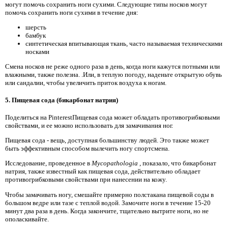
могут помочь сохранить ноги сухими. Следующие типы носков могут
помочь сохранить ноги сухими в течение дня:
шерсть
бамбук
синтетическая впитывающая ткань, часто называемая техническими
носками
Смена носков не реже одного раза в день, когда ноги кажутся потными или
влажными, также полезна. .Или, в теплую погоду, наденьте открытую обувь
или сандалии, чтобы увеличить приток воздуха к ногам.
5. Пищевая сода (бикарбонат натрия)
Поделиться на PinterestПищевая сода может обладать противогрибковыми
свойствами, и ее можно использовать для замачивания ног.
Пищевая сода - вещь, доступная большинству людей. Это также может
быть эффективным способом вылечить ногу спортсмена.
Исследование, проведенное в
Mycopathologia
, показало, что бикарбонат
натрия, также известный как пищевая сода, действительно обладает
противогрибковыми свойствами при нанесении на кожу.
Чтобы замачивать ногу, смешайте примерно полстакана пищевой соды в
большом ведре или тазе с теплой водой. Замочите ноги в течение 15-20
минут два раза в день. Когда закончите, тщательно вытрите ноги, но не
ополаскивайте.