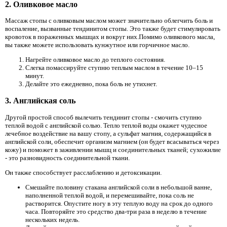
2. Оливковое масло
Массаж стопы с оливковым маслом может значительно облегчить боль и
воспаление, вызванные тендинитом стопы. Это также будет стимулировать
кровоток в пораженных мышцах и вокруг них.Помимо оливкового масла,
вы также можете использовать кунжутное или горчичное масло.
Нагрейте оливковое масло до теплого состояния.
Слегка помассируйте ступню теплым маслом в течение 10–15
минут.
Делайте это ежедневно, пока боль не утихнет.
3. Английская соль
Другой простой способ вылечить тендинит стопы - смочить ступню
теплой водой с английской солью. Тепло теплой воды окажет чудесное
лечебное воздействие на вашу стопу, а сульфат магния, содержащийся в
английской соли, обеспечит организм магнием (он будет всасываться через
кожу) и поможет в заживлении мышц и соединительных тканей; сухожилие
- это разновидность соединительной ткани.
Он также способствует расслаблению и детоксикации.
Смешайте половину стакана английской соли в небольшой ванне,
наполненной теплой водой, и перемешивайте, пока соль не
растворится. Опустите ногу в эту теплую воду на срок до одного
часа. Повторяйте это средство два-три раза в неделю в течение
нескольких недель.