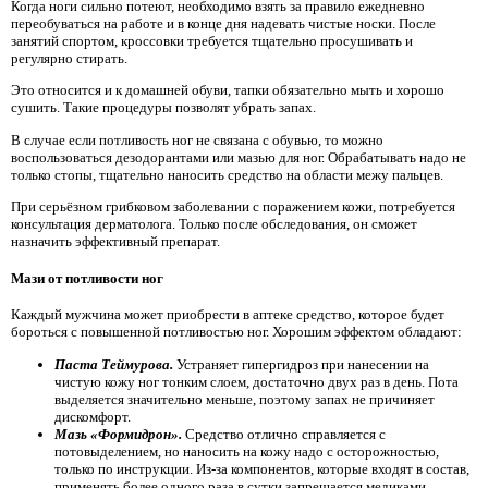
Когда ноги сильно потеют, необходимо взять за правило ежедневно
переобуваться на работе и в конце дня надевать чистые носки. После
занятий спортом, кроссовки требуется тщательно просушивать и
регулярно стирать.
Это относится и к домашней обуви, тапки обязательно мыть и хорошо
сушить. Такие процедуры позволят убрать запах.
В случае если потливость ног не связана с обувью, то можно
воспользоваться дезодорантами или мазью для ног. Обрабатывать надо не
только стопы, тщательно наносить средство на области межу пальцев.
При серьёзном грибковом заболевании с поражением кожи, потребуется
консультация дерматолога. Только после обследования, он сможет
назначить эффективный препарат.
Мази от потливости ног
Каждый мужчина может приобрести в аптеке средство, которое будет
бороться с повышенной потливостью ног. Хорошим эффектом обладают:
Паста Теймурова.
Устраняет гипергидроз при нанесении на
чистую кожу ног тонким слоем, достаточно двух раз в день. Пота
выделяется значительно меньше, поэтому запах не причиняет
дискомфорт.
Мазь «Формидрон».
Средство отлично справляется с
потовыделением, но наносить на кожу надо с осторожностью,
только по инструкции. Из-за компонентов, которые входят в состав,
применять более одного раза в сутки запрещается медиками.