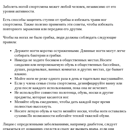
Заболеть ногой спортсмена может любой человек, независимо от его
уровня активности.
Есть способы защитить ступни от грибка и избежать травм ног
спортсмена. Также полезно применять эти советы, чтобы избежать
повторного заражения или передачи его другим.
Чтобы на ногах не было грибка, люди должны соблюдать следующие
правила:
Держите ногти коротко остриженными. Длинные ногти могут легче
собирать бактерии и грибки.
Никогда не ходите босиком в общественных местах.Носите
сандалии или непромокаемую обувь в общественных бассейнах,
душах, раздевалках, ванных комнатах и ​​других местах, где бывает
влажно.
Мойте ноги не реже одного раза в день и тщательно высушивайте.
Если у члена семьи стопа спортсмена, дезинфицируйте ванну или
душ после каждого использования, пока она не исчезнет.
Не используйте совместно полотенца, обувь, носки и другие
предметы, которые касаются ног.
Меняйте обувь ежедневно, чтобы дать каждой паре время
полностью высохнуть.
Носите легкую обувь и часто меняйте носки, чтобы ноги оставались
сухими.По возможности избегайте теплой тяжелой обуви.
Лицам с определенными заболеваниями, например диабетом, следует
отказаться от домашних средств и сразу же вызвать врача, если они