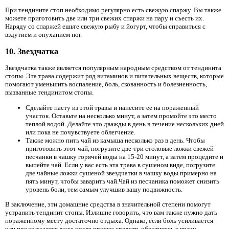
При тендините стоп необходимо регулярно есть свежую спаржу. Вы также
можете приготовить две или три свежих спаржи на пару и съесть их.
Наряду со спаржей ешьте свежую рыбу и йогурт, чтобы справиться с
вздутием и опуханием ног.
10. Звездчатка
Звездчатка также является популярным народным средством от тендинита
стопы. Эта трава содержит ряд витаминов и питательных веществ, которые
помогают уменьшить воспаление, боль, скованность и болезненность,
вызванные тендинитом стопы.
Сделайте пасту из этой травы и нанесите ее на пораженный
участок. Оставьте на несколько минут, а затем промойте это место
теплой водой. Делайте это дважды в день в течение нескольких дней
или пока не почувствуете облегчение.
Также можно пить чай из камыша несколько раз в день. Чтобы
приготовить этот чай, погрузите две-три столовые ложки свежей
песчанки в чашку горячей воды на 15-20 минут, а затем процедите и
выпейте чай. Если у вас есть эта трава в сушеном виде, погрузите
две чайные ложки сушеной звездчатки в чашку воды примерно на
пять минут, чтобы заварить чай.Чай из песчаника поможет снизить
уровень боли, тем самым улучшив вашу подвижность.
В заключение, эти домашние средства в значительной степени помогут
устранить тендинит стопы. Излишне говорить, что вам также нужно дать
пораженному месту достаточно отдыха. Однако, если боль усиливается
или продолжается даже после приема средств, обратитесь к врачу.