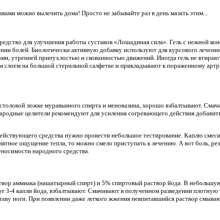
ами можно вылечить дома! Просто не забывайте раз в день мазать этим...
средство для улучшения работы суставов «Лошадиная сила». Гель с нежной ко
ении болей. Биологически активную добавку используют для курсового лечения
ми, утренней припухлостью и скованностью движений. Иногда гель не втирают,
м слоем на большой стерильной салфетке и прикладывают к пораженному артр
толовой ложке муравьиного спирта и меновазина, хорошо взбалтывают. Смачив
Народные целители рекомендуют для усиления согревающего действия добавит
ействующего средства нужно провести небольшое тестирование. Каплю смеси 
риятное ощущение тепла, то можно смело приступать к лечению. А вот боль, ре
еносимости народного средства.
твор аммиака (нашатырный спирт) и 5% спиртовый раствор йода. В небольшу
т 3-4 капли йода, взбалтывают. Смачивают в полученном разведении плотную 
таву ноги. При появлении даже легкого жжения невпитавшийся раствор смываю