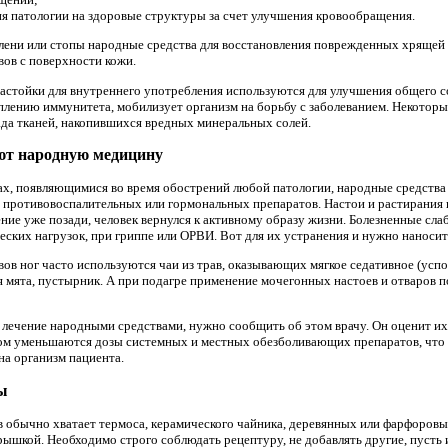
я патологии на здоровые структуры за счет улучшения кровообращения.
олени или стопы народные средства для восстановления поврежденных хрящей 
вов с поверхности кожи.
астойки для внутреннего употребления используются для улучшения общего с
плению иммунитета, мобилизует организм на борьбу с заболеванием. Некоторы
да тканей, накопившихся вредных минеральных солей.
ют народную медицину
ах, появляющимися во время обострений любой патологии, народные средства
противовоспалительных или гормональных препаратов. Настои и растирания и
ние уже позади, человек вернулся к активному образу жизни. Болезненные сл
ких нагрузок, при гриппе или ОРВИ. Вот для их устранения и нужно наносить
ов ног часто используются чаи из трав, оказывающих мягкое седативное (успо
я мята, пустырник. А при подагре применение мочегонных настоев и отваров п
 лечение народными средствами, нужно сообщить об этом врачу. Он оценит их
том уменьшаются дозы системных и местных обезболивающих препаратов, что 
на организм пациента.
ы
 обычно хватает термоса, керамического чайника, деревянных или фарфоровых
рышкой. Необходимо строго соблюдать рецептуру, не добавлять другие, пуст