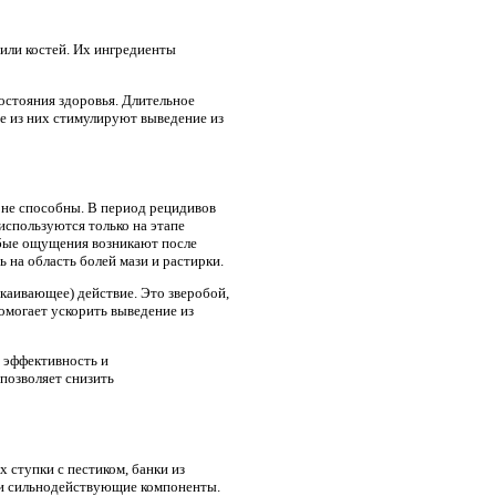
или костей. Их ингредиенты
остояния здоровья. Длительное
е из них стимулируют выведение из
 не способны. В период рецидивов
спользуются только на этапе
абые ощущения возникают после
 на область болей мази и растирки.
каивающее) действие. Это зверобой,
омогает ускорить выведение из
 эффективность и
позволяет снизить
 ступки с пестиком, банки из
ь и сильнодействующие компоненты.