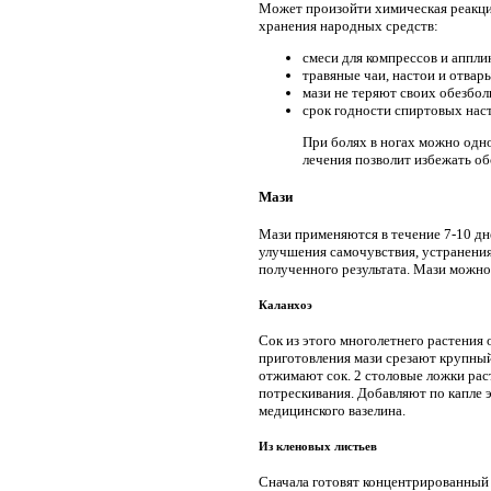
Может произойти химическая реакци
хранения народных средств:
смеси для компрессов и аппл
травяные чаи, настои и отвар
мази не теряют своих обезбо
срок годности спиртовых наст
При болях в ногах можно одно
лечения позволит избежать о
Мази
Мази применяются в течение 7-10 дне
улучшения самочувствия, устранения
полученного результата. Мази можно
Каланхоэ
Сок из этого многолетнего растения 
приготовления мази срезают крупный
отжимают сок. 2 столовые ложки раст
потрескивания. Добавляют по капле 
медицинского вазелина.
Из кленовых листьев
Сначала готовят концентрированный 