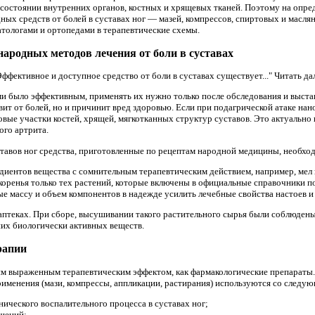
 состоянии внутренних органов, костных и хрящевых тканей. Поэтому на опре
ых средств от болей в суставах ног — мазей, компрессов, спиртовых и маслян
тологами и ортопедами в терапевтические схемы.
народных методов лечения от боли в суставах
ффективное и доступное средство от боли в суставах существует..." Читать дал
 было эффективным, применять их нужно только после обследования и выстав
авит от болей, но и причинит вред здоровью. Если при подагрической атаке на
овые участки костей, хрящей, мягкотканных структур суставов. Это актуально
ого артрита.
ставов ног средства, приготовленные по рецептам народной медицины, необхо
едиентов вещества с сомнительным терапевтическим действием, например, мел
 коренья только тех растений, которые включены в официальные справочники п
 массу и объем компонентов в надежде усилить лечебные свойства настоев и 
аптеках. При сборе, высушивании такого растительного сырья были соблюдены
них биологически активных веществ.
рапии
м выраженным терапевтическим эффектом, как фармакологические препараты. 
рименения (мази, компрессы, аппликации, растирания) используются со следу
ического воспалительного процесса в суставах ног;
щений;