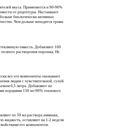
ителей вкуса. Применяется и 90-96%
симости от рецептуры. Настаивают
о больше биологически активных
ичество. Чем дольше находятся травы
стеклянную емкость. Добавляют 100
о полного растворения порошка. Не
ески все его компоненты оказывают
чения людям с чувствительной, сухой
ъемом 0,5 литра. Добавляют по
ими порциями 150 мл 90% этилового
вляют по 50 мл раствора аммиака,
ю жидкость, оставляют на 1-2 недели
войствами его компонентов.