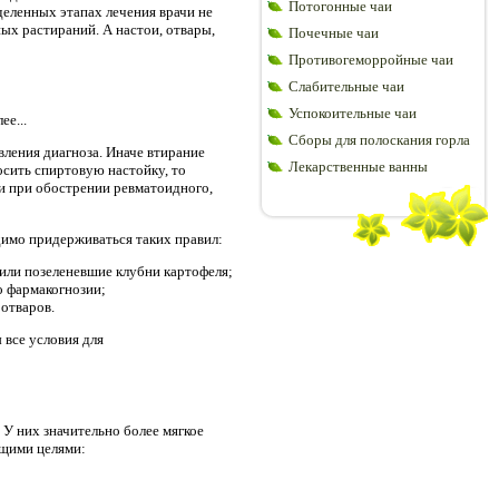
Потогонные чаи
деленных этапах лечения врачи не
ых растираний. А настои, отвары,
Почечные чаи
Противогеморройные чаи
Слабительные чаи
Успокоительные чаи
ее...
Сборы для полоскания горла
ления диагноза. Иначе втирание
Лекарственные ванны
носить спиртовую настойку, то
 и при обострении ревматоидного,
димо придерживаться таких правил:
 или позеленевшие клубни картофеля;
о фармакогнозии;
отваров.
 все условия для
У них значительно более мягкое
ющими целями: