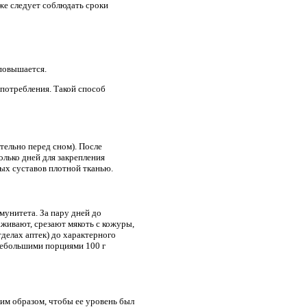
же следует соблюдать сроки
 повышается.
употребления. Такой способ
ательно перед сном). После
лько дней для закрепления
ых суставов плотной тканью.
мунитета. За пару дней до
аживают, срезают мякоть с кожуры,
делах аптек) до характерного
 небольшими порциями 100 г
ким образом, чтобы ее уровень был