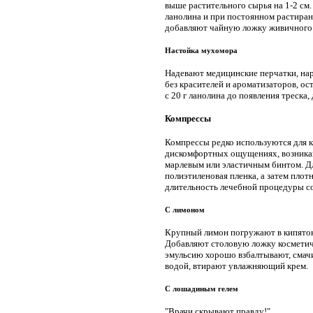
выше растительного сырья на 1-2 см
ланолина и при постоянном растиран
добавляют чайную ложку живичного с
Настойка мухомора
Надевают медицинские перчатки, нар
без красителей и ароматизаторов, о
с 20 г ланолина до появления треска,
Компрессы
Компрессы редко используются для 
дискомфортных ощущениях, возникающ
марлевым или эластичным бинтом. Д
полиэтиленовая пленка, а затем плот
длительность лечебной процедуры сос
С лимоном
Крупный лимон погружают в кипяток 
Добавляют столовую ложку косметич
эмульсию хорошо взбалтывают, смачи
водой, втирают увлажняющий крем.
С лошадиным гелем
"Врачи скрывают правду!"