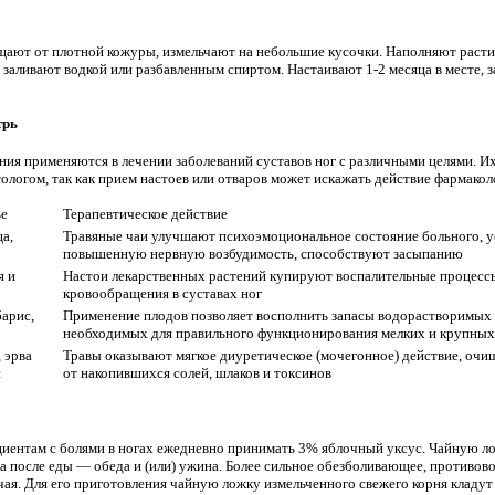
щают от плотной кожуры, измельчают на небольшие кусочки. Наполняют раст
у заливают водкой или разбавленным спиртом. Настаивают 1-2 месяца в месте
трь
ния применяются в лечении заболеваний суставов ног с различными целями. Их
ологом, так как прием настоев или отваров может искажать действие фармакол
ье
Терапевтическое действие
ца,
Травяные чаи улучшают психоэмоциональное состояние больного, 
повышенную нервную возбудимость, способствуют засыпанию
я и
Настои лекарственных растений купируют воспалительные процесс
кровообращения в суставах ног
арис,
Применение плодов позволяет восполнить запасы водорастворимых 
необходимых для правильного функционирования мелких и крупных 
 эрва
Травы оказывают мягкое диуретическое (мочегонное) действие, очищ
н
от накопившихся солей, шлаков и токсинов
ентам с болями в ногах ежедневно принимать 3% яблочный уксус. Чайную лож
а после еды — обеда и (или) ужина. Более сильное обезболивающее, противов
ая. Для его приготовления чайную ложку измельченного свежего корня кладут 