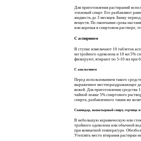
Для приготовления растираний испол
этиловый спирт. Его разбавляют рав
жидкость до 3 месяцев. Банку перио
веществ. По окончании срока настаи
или коренья в спиртовом растворе, т
С аспирином
В ступке измельчают 10 таблеток ас
мл тройного одеколона и 10 мл 5% с
фильтруют, втирают по 5-10 мл при б
С анальгином
Перед использованием такого средст
выраженное местнораздражающее дейс
кожей. Для приготовления средства 
чайной ложке 5% спиртового раство
спирта, разбавленного таким же коли
Скипидар, нашатырный спирт, горчица и
В небольшую керамическую или стекл
тройного одеколона или обычной вод
при комнатной температуре. Обезбо
Утеплять место втирания растирки н