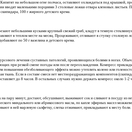
. Кипятят на небольшом огне полчаса, оставляют охлаждаться под крышкой, пр
ии вводят маленькими порциями 3 столовые ложки отвара кленовых листьев. П
кипидара, 100 г жирного детского крема.
езают небольшими кусками крупный свежий гриб, кладут в темную стеклянную
ставляют в теплом месте на месяц. Процеживают, отливают в ступку столовую 
 добавляют по 50 г вазелина и детского крема.
курсового лечения суставных патологий, проявляющихся болями в ногах. Обы
их при резкой смене погоды или после переохлаждения. Компресс прикладыва
ля повышения обезболивающего эффекта можно утеплить колено или голеносто
ная ткань. Если в составе смеси нет местнораздражающих компонентов (скипида
тавляет до 8 часов. В остальных случаях нужно держать компресс около 1-2 ч
на пару минут, достают, обсушивают, выжимают сок и сливают в посуду из н
еского миндального или абрикосового масла, по капле эфирных масел можжев
вают в ней марлевую салфетку, слегка отжимают, прикладывают к месту боли