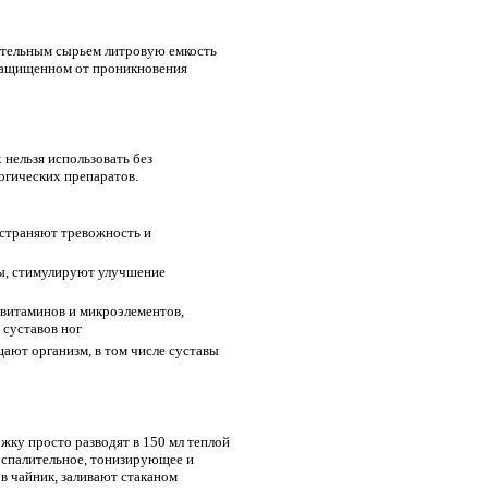
ительным сырьем литровую емкость
, защищенном от проникновения
 нельзя использовать без
огических препаратов.
устраняют тревожность и
ы, стимулируют улучшение
витаминов и микроэлементов,
суставов ног
ают организм, в том числе суставы
ку просто разводят в 150 мл теплой
оспалительное, тонизирующее и
в чайник, заливают стаканом