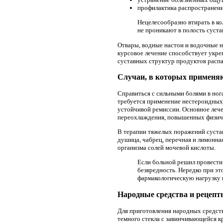
профилактика распространени
Нецелесообразно втирать в к
не проникают в полость суста
Отвары, водные настои и водочные н
курсовое лечение способствует укре
суставных структур продуктов распа
Случаи, в которых применя
Справиться с сильными болями в ног
требуется применение нестероидных 
устойчивой ремиссии. Основное лече
переохлаждения, повышенных физичес
В терапии тяжелых поражений сустав
душица, чабрец, перечная и лимонна
организма солей мочевой кислоты.
Если больной решил провести
безвредность. Нередко при э
фармакологическую нагрузку 
Народные средства и рецепт
Для приготовления народных средств
темного стекла с завинчивающейся к