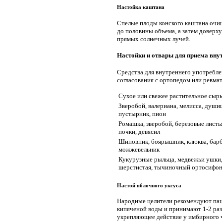
Настойка каштана
Спелые плоды конского каштана очи
до половины объема, а затем доверх
прямых солнечных лучей.
Настойки и отвары для приема вну
Средства для внутреннего употребле
согласования с ортопедом или ревмат
Сухое или свежее растительное сыр
Зверобой, валериана, мелисса, души
пустырник, пион
Ромашка, зверобой, березовые листь
почки, девясил
Шиповник, боярышник, клюква, барб
можжевельник
Кукурузные рыльца, медвежьи ушки,
шерстистая, тычиночный ортосифо
Настой яблочного уксуса
Народные целители рекомендуют паци
кипяченой воды и принимают 1-2 раз
укрепляющее действие у имбирного ч