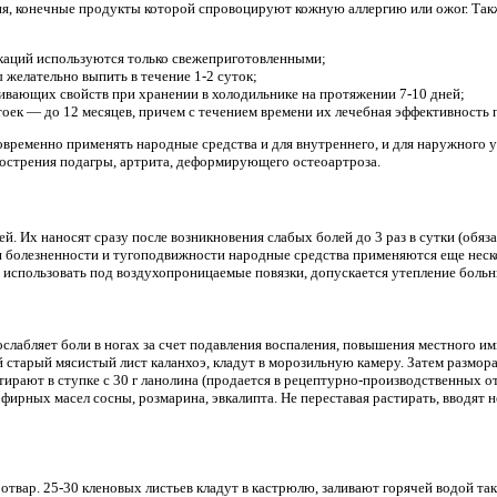
я, конечные продукты которой спровоцируют кожную аллергию или ожог. Так
икаций используются только свежеприготовленными;
ы желательно выпить в течение 1-2 суток;
ливающих свойств при хранении в холодильнике на протяжении 7-10 дней;
оек — до 12 месяцев, причем с течением времени их лечебная эффективность
временно применять народные средства и для внутреннего, и для наружного 
бострения подагры, артрита, деформирующего остеоартроза.
й. Их наносят сразу после возникновения слабых болей до 3 раз в сутки (обяз
 болезненности и тугоподвижности народные средства применяются еще неско
 использовать под воздухопроницаемые повязки, допускается утепление больн
ослабляет боли в ногах за счет подавления воспаления, повышения местного им
 старый мясистый лист каланхоэ, кладут в морозильную камеру. Затем размор
ирают в ступке с 30 г ланолина (продается в рецептурно-производственных от
эфирных масел сосны, розмарина, эвкалипта. Не переставая растирать, вводят
отвар. 25-30 кленовых листьев кладут в кастрюлю, заливают горячей водой та