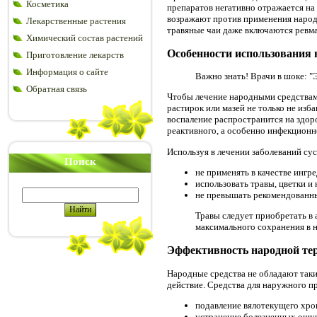
Косметика
препаратов негативно отражается на
возражают против применения народн
Лекарственные растения
травяные чаи даже включаются ревма
Химический состав растений
Особенности использования 
Приготовление лекарств
Информация о сайте
Важно знать! Врачи в шоке: "Э
Обратная связь
Чтобы лечение народными средствами
растирок или мазей не только не изб
воспаление распространится на здор
реактивного, а особенно инфекционн
Используя в лечении заболеваний су
Поиск
не применять в качестве ингр
использовать травы, цветки и
не превышать рекомендованные
Травы следует приобретать в 
максимального сохранения в 
Эффективность народной те
Народные средства не обладают таки
действие. Средства для наружного п
подавление вялотекущего хрон
устранение болезненных ощу