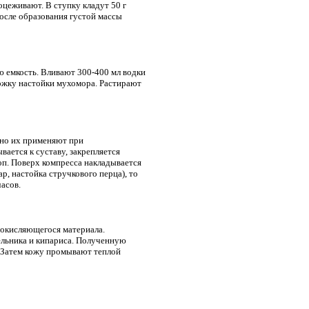
оцеживают. В ступку кладут 50 г
осле образования густой массы
 емкость. Вливают 300-400 мл водки
ложку настойки мухомора. Растирают
чно их применяют при
ется к суставу, закрепляется
п. Поверх компресса накладывается
р, настойка стручкового перца), то
асов.
еокисляющегося материала.
ельника и кипариса. Полученную
. Затем кожу промывают теплой