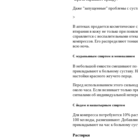
Даже "запущенные" проблемы с сустав
>
В аптеках продается косметическое 
втирания в кожу не только при появл
справляется с воспалительными отека
компрессов. Его распределяют тонки
всю ночь.
С муравьиным спиртом и меновазином
В небольшой емкости смешивают по с
прикладывают к больному суставу. 
настойки красного жгучего перца.
Перед использованием этого сильнод
около часа. Если возникает только п
сигналами об индивидуальной непер
С йодом и нашатырным спиртом
Для компресса потребуются 10% рас
100 мл воды, размешивают. Добавляю
прикладывают на час к больному сус
Растирки