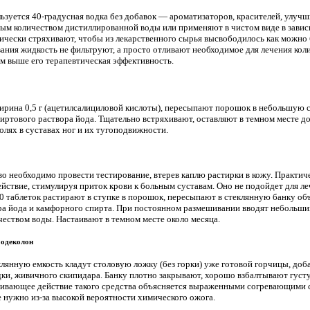
ьзуется 40-градусная водка без добавок — ароматизаторов, красителей, улучш
ным количеством дистиллированной воды или применяют в чистом виде в зави
дически стряхивают, чтобы из лекарственного сырья высвободилось как можн
вания жидкость не фильтруют, а просто отливают необходимое для лечения кол
ем выше его терапевтическая эффективность.
пирина 0,5 г (ацетилсалициловой кислоты), пересыпают порошок в небольшую 
пиртового раствора йода. Тщательно встряхивают, оставляют в темном месте д
олях в суставах ног и их тугоподвижности.
во необходимо провести тестирование, втерев каплю растирки в кожу. Практич
твие, стимулируя приток крови к больным суставам. Оно не подойдет для ле
10 таблеток растирают в ступке в порошок, пересыпают в стеклянную банку об
ра йода и камфорного спирта. При постоянном размешивании вводят небольш
чеством воды. Настаивают в темном месте около месяца.
 одеколон
янную емкость кладут столовую ложку (без горки) уже готовой горчицы, доба
ки, живичного скипидара. Банку плотно закрывают, хорошо взбалтывают густу
ливающее действие такого средства объясняется выраженными согревающими с
е нужно из-за высокой вероятности химического ожога.