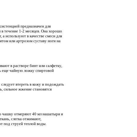
нсистенцией предназначен для
 в течение 1-2 месяцев. Она хорошо
 а используют в качестве смеси для
итом или артрозом суставу ноги на
ают в растворе бинт или салфетку,
ь еще чайную ложку спиртовой
следует втереть в кожу и подождать
зь, сильное жжение становятся
ю чашку отмеряют 40 мл нашатыря и
ткань, слегка отжимают,
т под струей теплой воды.