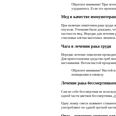
Обратите внимание! При лечен
ухудшилось. Если это произо
Мед в качестве иммунотера
При наличии симптомов рака груди л
опухоли. Учеными было доказано, чт
частности мед. Нередко для лечения 
стволовые клетки маточных личинок.
Чага в лечении рака груди
Нередко лечение онкологии проводит
Для приготовления средства гриб мою
настаивания. Потом настой процежив
Обратите внимание! Настой из
пенициллин и глюкозу.
Лечение рака бессмертником
Сам по себе бессмертник не использу
одной части цветков бессмертника, д
Одну ложку смеси заливают стаканом
употребляют по одной третьей части 
Овес – источник энергии для