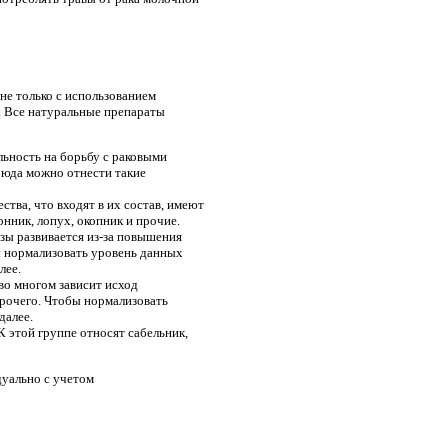
не только с использованием
. Все натуральные препараты
ьность на борьбу с раковыми
 Сюда можно отнести такие
тва, что входят в их состав, имеют
нник, лопух, окопник и прочие.
зы развивается из-за повышения
 нормализовать уровень данных
лее.
во многом зависит исход
прочего. Чтобы нормализовать
далее.
 этой группе относят сабельник,
дуально с учетом