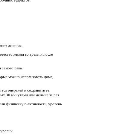
обочных эффектов.
ания лечения.
чество жизни во время и после
 самого рака.
орые можно использовать дома,
ься энергией и сохранить ее,
ых 30 минутами или меньше за раз.
вели физическую активность, уровень
 уровни.