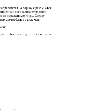
направляется на борьбу с раком. Овес
очищенный овес заливают водой и
са на пораженную грудь. Сверху
вар употребляют в виде чая.
ализ.
употребления средств облегчения не