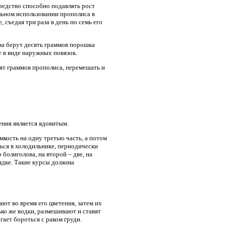
редство способно подавлять рост
льном использовании прополиса в
 съедая три раза в день по семь его
ва берут десять граммов порошка
т в виде наружных повязок.
сят граммов прополиса, перемешать и
ения является ядовитым.
мкость на одну третью часть, а потом
ься в холодильнике, периодически
болиголова, на второй – две, на
рядке. Такие курсы должны
ют во время его цветения, затем их
ько же водки, размешивают и ставят
гает бороться с раком груди.