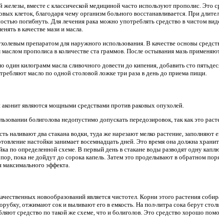
 железы, вместе с классической медициной часто используют прополис. Это с
овых клеток, благодаря чему организм больного восстанавливается. При длите
остью погибнуть. Для лечения рака можно употреблять средство в чистом виде,
енять в качестве мази и масла.
олевым препаратом для наружного использования. В качестве основы средст
м маслом прополиса в количестве ста граммов. После остывания мазь применяю
о один килограмм масла сливочного довести до кипения, добавить сто пятьде
требляют масло по одной столовой ложке три раза в день до приема пищи.
и аконит являются мощными средствами против раковых опухолей.
ьзовании болиголова недопустимо допускать передозировок, так как это раст
сть наливают два стакана водки, туда же нарезают мелко растение, заполняют е
отовление настойки занимает восемнадцать дней. Это время она должна хранит
ка по определенной схеме. В первый день в стакане воды разводят одну каплю 
 пор, пока не дойдут до сорока капель. Затем это проделывают в обратном по
я максимального эффекта.
ачественных новообразований является чистотел. Корни этого растения собира
орубку, отжимают сок и выливают его в емкость. На пол-литра сока берут стол
бляют средство по такой же схеме, что и болиголов. Это средство хорошо помо