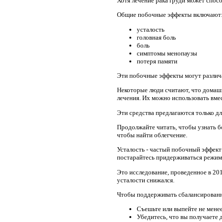
Хотя лечение рака груди может спос
Общие побочные эффекты включают
усталость
головная боль
боль
симптомы менопаузы
потеря памяти
Эти побочные эффекты могут различат
Некоторые люди считают, что домаш
лечения. Их можно использовать вмес
Эти средства предлагаются только дл
Продолжайте читать, чтобы узнать б
чтобы найти облегчение.
Усталость - частый побочный эффект
постарайтесь придерживаться режима
Это исследование, проведенное в 201
усталости снижался.
Чтобы поддерживать сбалансированно
Съешьте или выпейте не менее
Убедитесь, что вы получаете 