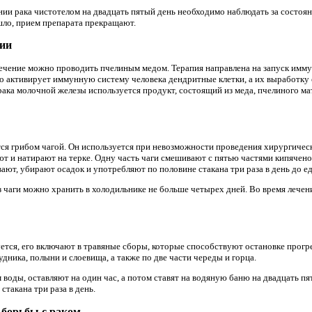
ии рака чистотелом на двадцать пятый день необходимо наблюдать за состоян
шло, прием препарата прекращают.
пии
ечение можно проводить пчелиным медом. Терапия направлена на запуск имму
о активирует иммунную систему человека дендритные клетки, а их выработку
рака молочной железы используется продукт, состоящий из меда, пчелиного м
ся грибом чагой. Он используется при невозможности проведения хирургичес
т и натирают на терке. Одну часть чаги смешивают с пятью частями кипячено
ают, убирают осадок и употребляют по половине стакана три раза в день до е
 чаги можно хранить в холодильнике не больше четырех дней. Во время лечен
ется, его включают в травяные сборы, которые способствуют остановке прогре
удника, полыни и слоевища, а также по две части череды и горца.
 воды, оставляют на один час, а потом ставят на водяную баню на двадцать п
стакана три раза в день.
 борьбы с раком