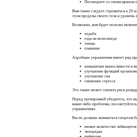
Поговорите со своим врачом о
Вам также следует стремиться к 20 
этом пределы своего тела и уровень 
Возможно, вам будет полезно включи
ходьба
езда на велосипеде
танцы
плавание
Аэробные упражнения имеют ряд пре
повышение выносливости и в
улучшение функций организм
улучшение сна
снижение стресса
Это также может снизить риск рециди
Перед тренировкой убедитесь, что в
какие-либо проблемы, посоветуйтесь
упражнениях.
Вы не должны заниматься спортом без
низкое количество лейкоцитов
лихорадка
инфекция