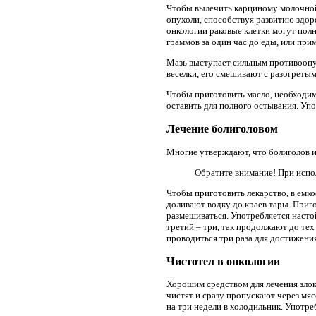
Чтобы вылечить карциному
молочной
опухоли, способствуя развитию здор
онкологии раковые клетки могут полн
граммов за один час до еды, или прим
Мазь выступает сильным противоопух
веселки, его смешивают с разогреты
Чтобы приготовить масло, необходим
оставить для полного остывания. Упо
Лечение болиголовом
Многие утверждают, что болиголов 
Обратите внимание! При испол
Чтобы приготовить лекарство, в емко
доливают водку до краев тары. Приг
размешиваться. Употребляется настой
третий – три, так продолжают до тех
проводиться три раза для достижени
Чистотел в онкологии
Хорошим средством для лечения злок
чистят и сразу пропускают через мяс
на три недели в холодильник. Употре