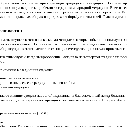
образования, лечение которых проводит традиционная медицина. Но в некото
татов, тогда пациенты прибегают к средствам народной медицины. Всем извест
временем фармацевтические компании перешли на синтетические препараты. Ког
минают о травяных сборах и продолжают борьбу с патологией. Главным услов
 онкологии
железы осуществляется несколькими методами, которые обычно используют в 
ная и химиотерапия. Но очень часто средства народной медицины оказываютс
 выбор осуществляется самостоятельно, рекомендуется проконсультироваться с
звестны случаи, когда выздоровление наступало на четвертой стадии рака по
ов.
приемлемо в следующих случаях:
ного лечения патологии.
апии в комплексе с традиционными способами.
сической медицине.
ицают влияние средств народной медицины на благополучный исход болезни, 
льных средств, изучить информацию с нескольких источников. При разработк
я рака молочной железы (РМЖ).
ов.
блучения. Если пациент проходит курс лечения этими методами, ему нельзя у