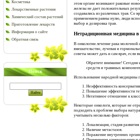
Косметика
этом органе возникают раковые ново
железы не дает положительных резуль
Лекарственные растения
создавались из различных трав. Со 
Химический состав растений
применением равны нулю, люди вспо
выбор и дозировка трав.
Приготовление лекарств
Информация о сайте
Нетрадиционная медицина в
Обратная связь
В онкологии лечение рака молочной
вмешательство, лучевая и гормональ
советы может дать и сам врач, если
Обратите внимание! Сегодня и
средств и травяных
компонент
Поиск
Использование народной медицины 
Неэффективность консерватив
Повышение эффективности тер
Негативное отношение к клас
Некоторые онкологи, которые не отр
подходить к проблеме выбора натура
учитывать несколько факторов:
Локализация, стадия развити
Наличие метастазов.
Поражение внутренних орган
Применение химиотерапии и о