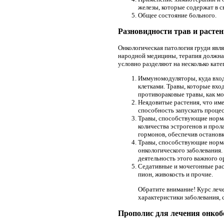
железы, которые содержат в с
Общее состояние больного.
Разновидности трав и расте
Онкологическая патология груди явл
народной медицины, терапия должна
условно разделяют на несколько кате
Иммуномодуляторы, куда вход
клетками. Травы, которые вхо
противораковые травы, как мо
Неядовитые растения, что име
способность запускать процес
Травы, способствующие норма
количества эстрогенов и прол
гормонов, обеспечив остановк
Травы, способствующие нормал
онкологического заболевания.
деятельность этого важного ор
Седативные и мочегонные раст
пион, живокость и прочие.
Обратите внимание! Курс леч
характеристики заболевания,
Прополис для лечения онко