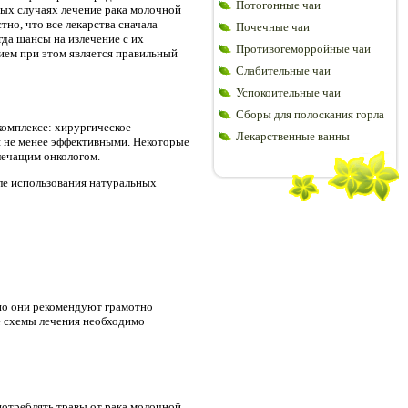
Потогонные чаи
рых случаях лечение рака молочной
но, что все лекарства сначала
Почечные чаи
да шансы на излечение с их
Противогеморройные чаи
ием при этом является правильный
Слабительные чаи
Успокоительные чаи
Сборы для полоскания горла
комплексе: хирургическое
Лекарственные ванны
я не менее эффективными. Некоторые
 лечащим онкологом.
сле использования натуральных
но они рекомендуют грамотно
е схемы лечения необходимо
потреблять травы от рака молочной