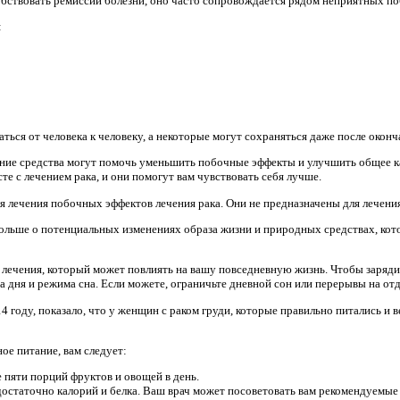
обствовать ремиссии болезни, оно часто сопровождается рядом неприятных п
:
ься от человека к человеку, а некоторые могут сохраняться даже после оконч
ние средства могут помочь уменьшить побочные эффекты и улучшить общее ка
те с лечением рака, и они помогут вам чувствовать себя лучше.
я лечения побочных эффектов лечения рака. Они не предназначены для лечения
ольше о потенциальных изменениях образа жизни и природных средствах, кот
 лечения, который может повлиять на вашу повседневную жизнь. Чтобы зарядит
 дня и режима сна. Если можете, ограничьте дневной сон или перерывы на отд
4 году, показало, что у женщин с раком груди, которые правильно питались и 
е питание, вам следует:
 пяти порций фруктов и овощей в день.
достаточно калорий и белка. Ваш врач может посоветовать вам рекомендуемые