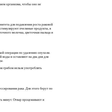
ием организма, чтобы оно не
нитета для подавления роста раковой
 стимулируют пчелиные продукты, в
аточного молочка, цветочная пыльца и
кой операции по удалению опухоли.
й воды и оставляют на два дня для
ды.
ия грибом нельзя употреблять
ссирования рака. Для этого берут по
ять минут. Отвар процеживают и