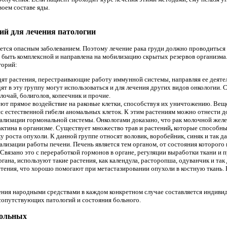
воем составе яды.
ний для лечения патологии
яется опасным заболеванием. Поэтому лечение рака груди
должно проводиться 
 быть комплексной и направлена на мобилизацию скрытых резервов организма
горий:
ят растения, перестраивающие работу иммунной системы, направляя ее деятел
дят в эту группу могут использоваться и для лечения других видов онкологии.
лочай, болиголов, копеечник и прочие.
ют прямое воздействие на раковые клетки, способствуя их уничтожению. Вещес
с естественной гибели аномальных клеток. К этим растениям можно отнести до
лизации гормональной системы. Онкологами доказано, что рак молочной желе
актина в организме. Существует множество
трав и растений
,
которые способны
у роста опухоли. К данной группе относят воловик, воробейник, синяк и так да
изации работы печени. Печень является тем органом, от состояния которого 
 Связано это с переработкой гормонов в органе, регуляции выработки ткани и 
гана, используют такие растения, как календула, расторопша, одуванчик и так 
ения, что хорошо помогают при метастазировании опухоли в костную ткань. К
ения народными средствами в каждом конкретном случае составляется индиви
 сопутствующих патологий и состояния больного.
больных