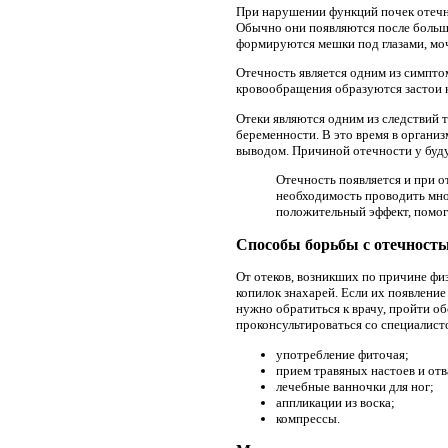
При нарушении функций почек отечно
Обычно они появляются после большо
формируются мешки под глазами, моча
Отечность является одним из симпто
кровообращения образуются застои к
Отеки являются одним из следствий 
беременности. В это время в организ
выводом. Причиной отечности у буду
Отечность появляется и при о
необходимость проводить мно
положительный эффект, помога
Способы борьбы с отечность
От отеков, возникших по причине фи
копилок знахарей. Если их появление
нужно обратиться к врачу, пройти о
проконсультироваться со специалист
употребление фиточая;
прием травяных настоев и отв
лечебные ванночки для ног;
аппликации из воска;
компрессы.