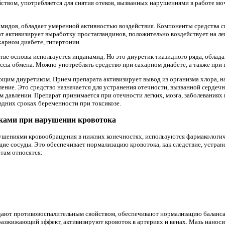
твом, употребляется для снятия отеков, вызванных нарушениями в работе моч
амидов, обладает умеренной активностью воздействия. Компоненты средства 
ат активизирует выработку простагландинов, положительно воздействует на л
харном диабете, гипертонии.
стве основы используется индапамид. Но это диуретик тиазидного ряда, обла
ессы обмена. Можно употреблять средство при сахарном диабете, а также при 
им диуретиком. Прием препарата активизирует вывод из организма хлора, на
ление. Это средство назначается для устранения отечности, вызванной сердеч
 давлении. Препарат принимается при отечности легких, мозга, заболеваниях 
здних сроках беременности при токсикозе.
еками при нарушении кровотока
рушениями кровообращения в нижних конечностях, используются фармакологич
е сосуды. Это обеспечивает нормализацию кровотока, как следствие, устране
там относятся:
ают противовоспалительным свойством, обеспечивают нормализацию баланса
разжижающий эффект, активизируют кровоток в артериях и венах. Мазь наносит