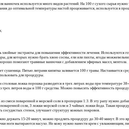
я ванночек используется много видов растений. На 100 г сухого сырья нужно
вания до оптимальной температуры настой процеживается, используется в пр
я;
ь хвойные экстракты для повышения эффективности лечения. Используются го
ры, для которых нужно брать хвою сосны, ели или пихты, ягоды можжевельник
хорошо помогают травяные ванночки с добавлением эфирных масел, ментола.
сушеница. Пятью литрами кипятка заливается 100 г травы. Настаивается сред
спользовать для процедуры.
 столовая ложка порошка разводится в трех литрах воды при температуре 38-
 из трех литров воды и 100 г средства. Можно повысить эффективность процед
из смеси поваренной и морской соли в пропорции 1:3. В эту рапу нужно добав
поваренной соли, 3 ложки морской соли и 3 чайных ложки йода. Такая процедур
ть сосудистых стенок, улучшает структуру кожных покровов.
жно держать 15-20 минут, можно продлить процедуру до 30-40 минут. В это в
ночки ноги вытираются насухо. Но кожу нужно нанести крем с увлажняющим, п