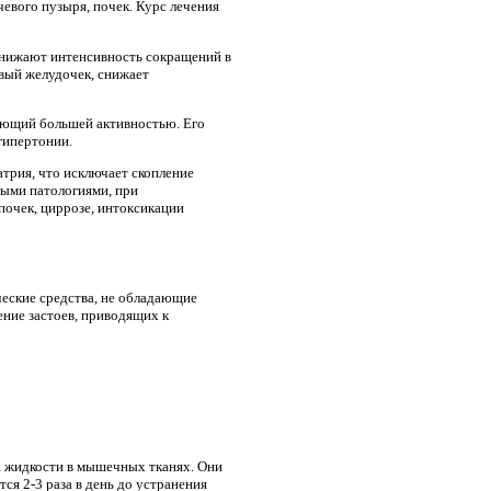
евого пузыря, почек. Курс лечения
снижают интенсивность сокращений в
евый желудочек, снижает
дающий большей активностью. Его
гипертонии.
трия, что исключает скопление
ными патологиями, при
почек, циррозе, интоксикации
еские средства, не обладающие
ние застоев, приводящих к
 жидкости в мышечных тканях. Они
ся 2-3 раза в день до устранения