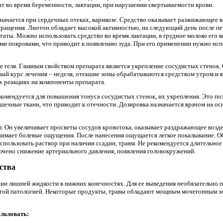
ат во время беременности, лактации, при нарушении свертываемости крови.
значается при сердечных отеках, варикозе. Средство оказывает разжижающее в
ращения. Лиотон обладает высокой активностью, на следующий день после п
аты. Можно использовать средство во время лактации, в грудное молоко его 
ми покровами, что приводит к появлению зуда. При его применении нужно ис
е геля. Главным свойством препарата является укрепление сосудистых стенок.
й курс лечения – неделя, отекшие зоны обрабатываются средством утром и в
х реакциях на компоненты препарата.
комендуется для повышения тонуса сосудистых стенок, их укрепления. Это по
шечные ткани, что приводит к отечности. Дозировка назначается врачом на ос
. Он увеличивает просветы сосудов кровотока, оказывает раздражающее возде
имает болевые ощущения. После нанесения ощущается легкое покалывание. 
 использовать раствор при наличии ссадин, травм. Не рекомендуется длительно
лючено снижение артериального давления, появления головокружений.
ства
нии лишней жидкости в нижних конечностях. Для ее выведения необязательно 
этой патологией. Некоторые продукты, травы обладают мощным мочегонным эф
ользовать: