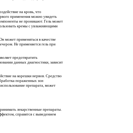
оздействие на кровь, что
ервого применения можно увидеть
компоненты не проникают. Гель может
пользовать кремы с увлажняющими
 Он может применяться в качестве
ечером. Не применяется гель при
зволяет предотвратить
новании данных диагностики, зависит
йствие на корешки нервов. Средство
Обработка пораженных зон
е использование препарата, может
принимать лекарственные препараты.
фектом, справятся с выведением