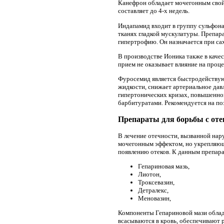
Канефрон обладает мочегонным свойс
составляет до 4-х недель.
Индапамид входит в группу сульфон
тканях гладкой мускулатуры. Препар
гипертрофию. Он назначается при са
В производстве Ионика также в каче
прием не оказывает влияние на проц
Фуросемид является быстродействующ
жидкости, снижает артериальное дав
гипертонических кризах, повышенном
барбитуратами. Рекомендуется на по
Препараты для борьбы с от
В лечение отечности, вызванной на
мочегонным эффектом, но укрепляющи
появлению отеков. К данным препара
Гепариновая мазь,
Лиотон,
Троксевазин,
Детралекс,
Меновазин,
Компоненты Гепариновой мази облад
всасываются в кровь, обеспечивают 