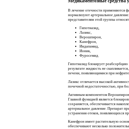
Медикаментозные средства у
В лечение отечности применяются ф
нормализуют артериальное давление.
представителям этой группы относят
Гипотиазид,
Лазикс,
Верошпирон,
Канефрон,
Индапамид,
Ионик,
Фуросемид.
Гипотиазид блокирует реабсорбцию ио
результате жидкость не скапливается
печени, появляющимися при нефрите,
Лазикс отличается высокой активност
почечной недостаточностью, при бол
Активным компонентом Верошпирона я
Главной функцией является блокировк
сохраняется, обеспечивается накоп
артериальное давление. Препарат пр
устранения отеков, появляющихся п
Канефрон имеет растительную основу
обеспечивают несколько положитель