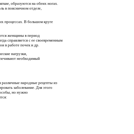
гкие, образуются на обеих ногах.
ль в поясничном отделе,
их процессах. В большом круге
аются женщины в период
егда справляется с ее своевременным
и в работе почек и др.
еские нагрузки,
еспечивают необходимый
я различные народные рецепты из
ровать заболевание. Для этого
пособы, но нужно
тся: