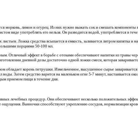
тся морковь, лимон и огурец. Из них нужно выжать сок и смешать компоненты 
истом виде употреблять его нельзя. Он разводится водой, употребляется в тече
листьев. Ложка средства всыпается в емкость, заливается литром кипятка и на
большими порциями 50-100 мл.
ным. Отличный эффект в борьбе с отеками обеспечивают напитки из травы чер
иготовлении дневной дозы достаточно одной ложки смеси, которая заваривает
 обладает корень петрушки. Измельченное, высушенное сырье заваривается
мл воды. Затем средство варится на маленьком огне 5-7 минут, настаивается ок
дым приемом пищи в течение дня.
ивных лечебных процедур. Они обеспечивают несколько положительных эффе
ые ощущения. Ванночки способствуют укреплению сосудов, нормализации крово