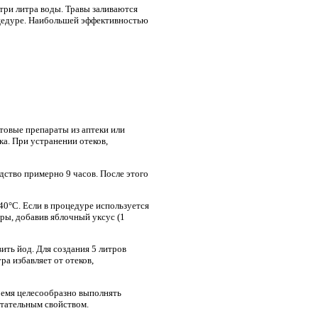
 три литра воды. Травы заливаются
оцедуре. Наибольшей эффективностью
товые препараты из аптеки или
а. При устранении отеков,
ство примерно 9 часов. После этого
40°С. Если в процедуре используется
уры, добавив яблочный уксус (1
ить йод. Для создания 5 литров
а избавляет от отеков,
ремя целесообразно выполнять
итательным свойством.