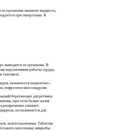
т из организма лишнюю жидкость,
ендуются при гипертонии. К
ро выводятся из организма. В
ными нарушениями работы сердца,
и токсикозе.
идов, назначается пациентам с
ни, нефротическом синдроме.
у калийсберегающих диуретиков.
анизма, при этом баланс калия
 одновременно снижает
ирроза, он назначается для
.
ьев, золототысячника. Таблетки
ичтожить патогенные микробы.