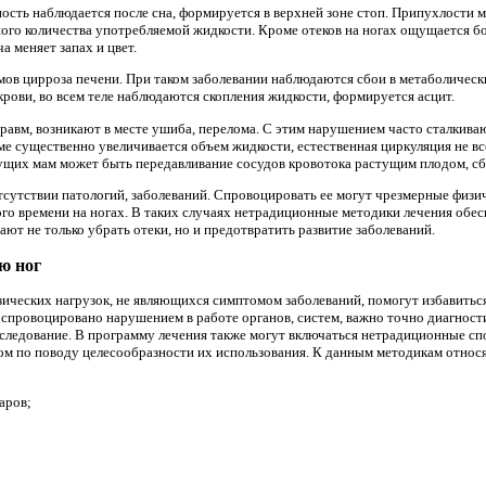
сть наблюдается после сна, формируется в верхней зоне стоп. Припухлости мя
го количества употребляемой жидкости. Кроме отеков на ногах ощущается бо
 меняет запах и цвет.
мов цирроза печени. При таком заболевании наблюдаются сбои в метаболическ
рови, во всем теле наблюдаются скопления жидкости, формируется асцит.
травм, возникают в месте ушиба, перелома. С этим нарушением часто сталкив
ме существенно увеличивается объем жидкости, естественная циркуляция не вс
щих мам может быть передавливание сосудов кровотока растущим плодом, сбо
тсутствии патологий, заболеваний. Спровоцировать ее могут чрезмерные физич
го времени на ногах. В таких случаях нетрадиционные методики лечения об
ют не только убрать отеки, но и предотвратить развитие заболеваний.
ю ног
зических нагрузок, не являющихся симптомом заболеваний, помогут избавитьс
 спровоцировано нарушением в работе органов, систем, важно точно диагности
бследование. В программу лечения также могут включаться нетрадиционные с
ом по поводу целесообразности их использования. К данным методикам относя
аров;