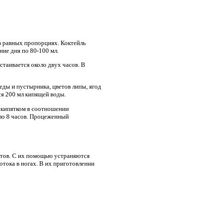
в равных пропорциях. Коктейль
ние дня по 80-100 мл.
стаивается около двух часов. В
еды и пустырника, цветов липы, ягод
ся 200 мл кипящей воды.
 кипятком в соотношении
оло 8 часов. Процеженный
ктов. С их помощью устраняются
тока в ногах. В их приготовлении