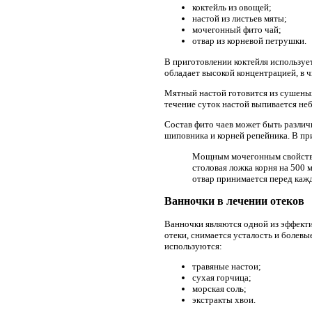
коктейль из овощей;
настой из листьев мяты;
мочегонный фито чай;
отвар из корневой петрушки.
В приготовлении коктейля используе
обладает высокой концентрацией, в ч
Мятный настой готовится из сушеных 
течение суток настой выпивается не
Состав фито чаев может быть различ
шиповника и корней репейника. В пр
Мощным мочегонным свойством
столовая ложка корня на 500 
отвар принимается перед каж
Ванночки в лечении отеков
Ванночки являются одной из эффект
отеки, снимается усталость и болев
используются:
травяные настои;
сухая горчица;
морская соль;
экстракты хвои.