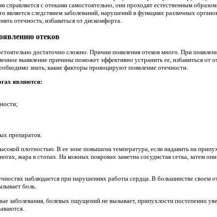
зм справляется с отеками самостоятельно, они проходят естественным образом.
то является следствием заболеваний, нарушений в функциях различных органов
ять отечность, избавиться от дискомфорта.
оявлению отеков
стоятельно достаточно сложно. Причин появления отеков много. При появлен
менное выявление причины поможет эффективно устранить ее, избавиться от 
необходимо знать, какие факторы провоцируют появление отечности.
огах являются:
ности;
ых препаратов.
высокой плотностью. В ее зоне повышена температура, если надавить на припу
 ногах, жара в стопах. На кожных покровах заметна сосудистая сетка, затем о
чностях наблюдается при нарушениях работы сердца. В большинстве своем от
ызывает боль.
ые заболевания, болевых ощущений не вызывает, припухлости постепенно ув
сываются.