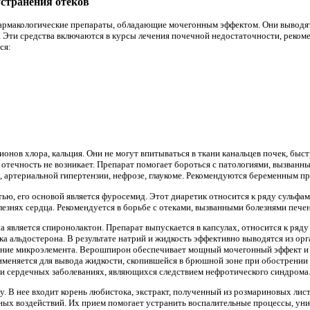
странения отеков
армакологические препараты, обладающие мочегонным эффектом. Они выводя
 Эти средства включаются в курсы лечения почечной недостаточности, реком
ся:
нов хлора, кальция. Они не могут впитываться в ткани канальцев почек, быст
, отечность не возникает. Препарат помогает бороться с патологиями, вызван
 артериальной гипертензии, нефрозе, глаукоме. Рекомендуются беременным пр
ью, его основой является фуросемид. Этот диаретик относится к ряду сульфам
езнях сердца. Рекомендуется в борьбе с отеками, вызванными болезнями пече
вляется спиронолактон. Препарат выпускается в капсулах, относится к ряд
а альдостерона. В результате натрий и жидкость эффективно выводятся из орг
ление микроэлемента. Верошпирон обеспечивает мощный мочегонный эффект и
именяется для вывода жидкости, скопившейся в брюшной зоне при обострении ц
ри сердечных заболеваниях, являющихся следствием нефротического синдрома
. В нее входит корень любистока, экстракт, полученный из розмариновых лист
ных воздействий. Их прием помогает устранить воспалительные процессы, ун