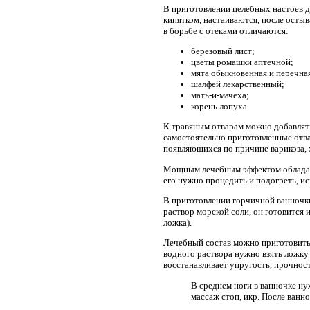
В приготовлении целебных настоев дл
кипятком, настаиваются, после осты
в борьбе с отеками отличаются:
березовый лист;
цветы ромашки аптечной;
мята обыкновенная и перечна
шалфей лекарственный;
мать-и-мачеха;
корень лопуха.
К травяным отварам можно добавлят
самостоятельно приготовленные отва
появляющихся по причине варикоза, 
Мощным лечебным эффектом обладает 
его нужно процедить и подогреть, и
В приготовлении горчичной ванночки
раствор морской соли, он готовится
ложка).
Лечебный состав можно приготовить 
водного раствора нужно взять ложку 
восстанавливает упругость, прочнос
В среднем ноги в ванночке ну
массаж стоп, икр. После ван