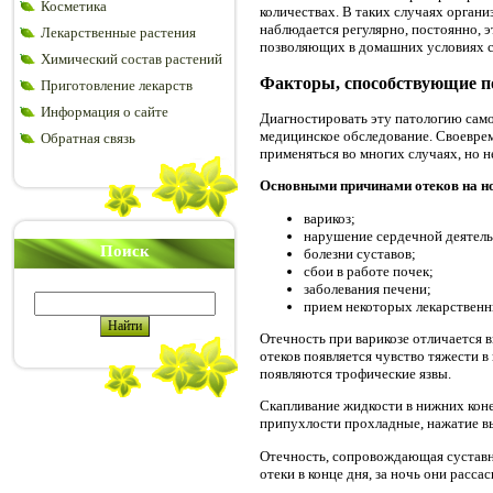
Косметика
количествах. В таких случаях органи
наблюдается регулярно, постоянно, э
Лекарственные растения
позволяющих в домашних условиях сн
Химический состав растений
Факторы, способствующие п
Приготовление лекарств
Информация о сайте
Диагностировать эту патологию само
медицинское обследование. Своевре
Обратная связь
применяться во многих случаях, но 
Основными причинами отеков на н
варикоз;
нарушение сердечной деятель
Поиск
болезни суставов;
сбои в работе почек;
заболевания печени;
прием некоторых лекарственн
Отечность при варикозе отличается 
отеков появляется чувство тяжести в
появляются трофические язвы.
Скапливание жидкости в нижних коне
припухлости прохладные, нажатие в
Отечность, сопровождающая суставн
отеки в конце дня, за ночь они расса