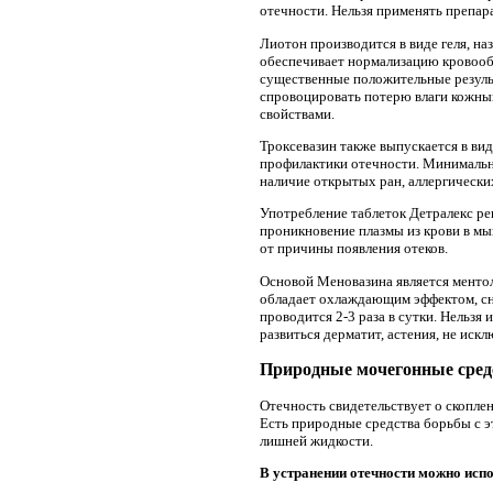
отечности. Нельзя применять препар
Лиотон производится в виде геля, на
обеспечивает нормализацию кровооб
существенные положительные результ
спровоцировать потерю влаги кожны
свойствами.
Троксевазин также выпускается в вид
профилактики отечности. Минимальны
наличие открытых ран, аллергически
Употребление таблеток Детралекс ре
проникновение плазмы из крови в мы
от причины появления отеков.
Основой Меновазина является ментол
обладает охлаждающим эффектом, сн
проводится 2-3 раза в сутки. Нельзя
развиться дерматит, астения, не иск
Природные мочегонные сред
Отечность свидетельствует о скопле
Есть природные средства борьбы с 
лишней жидкости.
В устранении отечности можно исп