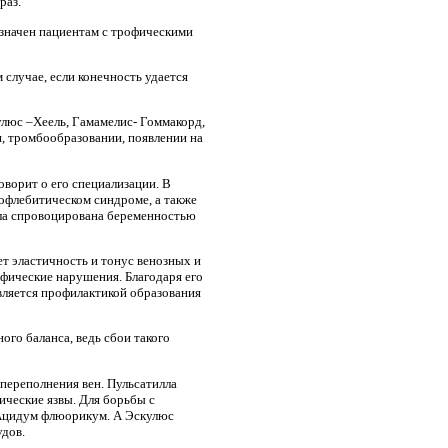
раз.
азначен пациентам с трофическими
 случае, если конечность удается
улюс –Хеель, Гамамелис- Гоммакорд,
н, тромбообразовании, появлении на
оворит о его специализации. В
бофлебитическом синдроме, а также
ла спровоцирована беременностью
ет эластичность и тонус венозных и
офические нарушения. Благодаря его
вляется профилактикой образования
го баланса, ведь сбои такого
 переполнения вен. Пульсатилла
ические язвы. Для борьбы с
и Ацидум флюорикум. А Эскулюс
удов.