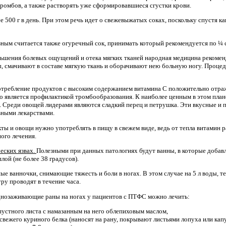
ромбов, а также растворять уже сформировавшиеся сгустки крови.
е 500 г в день. При этом речь идет о свежевыжатых соках, поскольку спустя к
ным считается также огуречный сок, принимать который рекомендуется по ¼ ст
ьшения болевых ощущений и отека мягких тканей народная медицина рекомен
оды, смачивают в составе мягкую ткань и оборачивают нею больную ногу. Процед
отребление продуктов с высоким содержанием витамина С положительно отраж
о является профилактикой тромбообразования. К наиболее ценным в этом план
. Среди овощей лидерами являются сладкий перец и петрушка. Эти вкусные и 
ными лекарствами.
ты и овощи нужно употреблять в пищу в свежем виде, ведь от тепла витамин 
ного лечения.
еских язвах.
Полезными при данных патологиях будут ванны, в которые добав
лой (не более 38 градусов).
е ванночки, снимающие тяжесть и боли в ногах. В этом случае на 5 л воды, т
уру проводят в течение часа.
днозаживающие раны на ногах у пациентов с ПТФС можно лечить:
пустного листа с намазанным на него облепиховым маслом,
свежего куриного белка (наносят на рану, покрывают листьями лопуха или кап