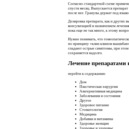
Согласно стандартной схеме применен
спустя месяц. Выпускается препарат 
после нее. Гранулы держат под языко
Дозировка препарата, как и других 
консультацией и назначением лечени
пока еще не так много, к этому вопр
Нужно понимать, что гомеопатическо
по принципу «клин клином вышибают»
спадают острые симптомы, при этом 
сохраняется надолго.
Лечение препаратами 
перейти к содержанию
Дом
Пластическая хирургия
Альтернативная медицина
Заболевания и состояния
Другое
Здоровое питание
Стоматология
Медицина
Добавки и витамины
Здоровье женщин
Здоровье и здоровье