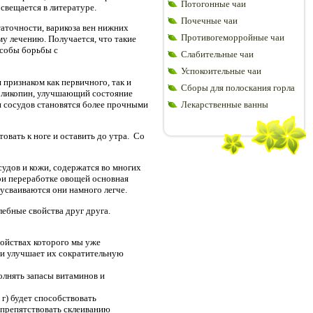
Потогонные чаи
свещается в литературе.
Почечные чаи
таточности, варикоза вен нижних
Противогеморройные чаи
му лечению. Получается, что такие
особы борьбы с
Слабительные чаи
Успокоительные чаи
 признаком как первичного, так и
Сборы для полоскания горла
т ликопин, улучшающий состояние
 сосудов становятся более прочными
Лекарственные ванны
овать к ноге и оставить до утра. Со
судов и кожи, содержатся во многих
ри переработке овощей основная
 усваиваются они намного легче.
лебные свойства друг друга.
свойствах которого мы уже
 и улучшает их сократительную
олнять запасы витаминов и
0 г) будет способствовать
 препятствовать склеиванию