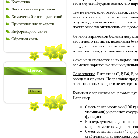
Косметика
этом случае. Неудивительно, что на
Лекарственные растения
Тем не менее, если разобраться, ста
Химический состав растений
конечностей и трофических язв, лече
рецепты для лечения вышеперечисле
Приготовление лекарств
посттромбофлебитическим синдромом
Информация о сайте
Лечение варикозной болезни незрел
Обратная связь
вторичного варикоза, полезными бу
сосудов, повышающий их эластичнос
и эластичными, устойчивыми к нагру
Лечение заключается в накладывании
временем варикозные шишки уменьша
Поиск
Соколечение
. Витамины С, Р, В6, Е,
овощах и фруктах. Не зря такие про
часть полезных веществ переходит в 
Больным с варикозом вен рекомендует
Например:
Смесь соков морковки (100 г) 
упоминали) укрепляют сосуды
функцию.
В предыдущем рецепте полови
микроэлементов, улучшать сос
Смесь соков шпината (40 г), р
стабилизации водно-электроли