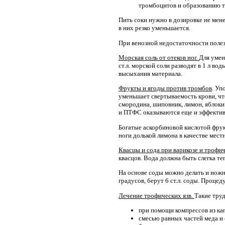
тромбоцитов и образованию т
Пить соки нужно в дозировке не мене
в них резко уменьшается.
При венозной недостаточности полез
Морская соль от отеков ног.
Для умен
ст.л. морской соли разводят в 1 л в
высыхания материала.
Фрукты и ягоды против тромбов
. Уп
уменьшает свертываемость крови, чт
смородина, шиповник, лимон, яблоки
и ПТФС оказываются еще и эффектив
Богатые аскорбиновой кислотой фрук
ноги долькой лимона в качестве мест
Квасцы и сода при варикозе и трофич
квасцов. Вода должна быть слегка теп
На основе соды можно делать и ножны
градусов, берут 6 ст.л. соды. Процед
Лечение трофических язв.
Такие тру
при помощи компрессов из ка
смесью равных частей меда и 