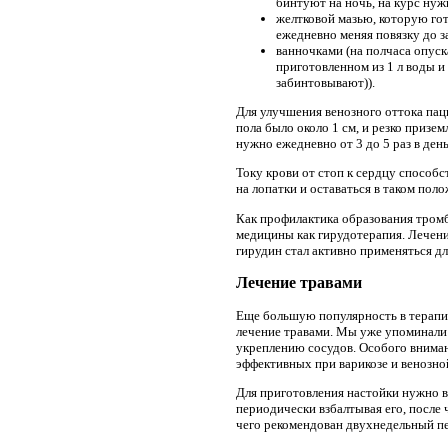
бинтуют на ночь, на курс нуж
желтковой мазью, которую гот
ежедневно меняя повязку до з
ванночками (на полчаса опуск
приготовленном из 1 л воды и
забинтовывают)).
Для улучшения венозного оттока пац
пола было около 1 см, и резко приз
нужно ежедневно от 3 до 5 раз в ден
Току крови от стоп к сердцу способс
на лопатки и оставаться в таком пол
Как профилактика образования тромб
медицины как гирудотерапия. Лечен
гирудин стал активно применяться д
Лечение травами
Еще большую популярность в терапи
лечение травами. Мы уже упоминали 
укреплению сосудов. Особого вниман
эффективных при варикозе и венозно
Для приготовления настойки нужно вз
периодически взбалтывая его, после 
чего рекомендован двухнедельный пе