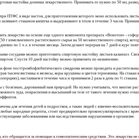
ртовая настойка донника лекарственного. Принимать ее нужно по 50 мл, разво
и ПТФС в виде настоя, для приготовления которого моно использовать листья и
заливают стаканом кипятка и выдерживают в тепле в течение 3 часов. Принима
ить лекарство на основе еще одного компонента препарата «Венотон» - софоры
50 г измельченного растительного сырья на 50 мл качественного спирта), котор
евно по 1 ч.л. в течение месяца. Затем делают перерыв на 7 дней и курс пов
тыми сосудами можно приготовить спиртовую настойку листьев каланхоэ. Свежи
пиртом. Спустя 10 дней настойку можно применять по назначению.
на фоне посттромбофлебитического синдрома можно проводить и растительны
рав тысячелистника и мелисы, коры крушины и цветов терновника. На стакан ки
порциях), настаиваем в течение часа и принимаем 2 раза в день по ½ стакана.
ы с болезнью, дарованный нам природой. Но нужно учитывать, что многие ра
кожного зуда, покраснения и высыпаний на теле от такого лечения нужно отка
эффектов.
ачены для лечения детей и подростков, а также людей с язвенно-воспалительн
 любые народные рецепты, стоит предварительно проконсультироваться с врачо
утствующими заболеваниями или наследственными нарушениями в организме.
, кто обращается за помощью к гомеопатическим средствам. Это лекарства не