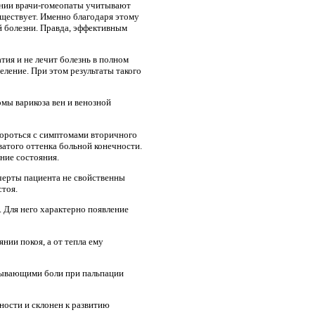
ении врачи-гомеопаты учитывают
уществует. Именно благодаря этому
ой болезни. Правда, эффективным
ия и не лечит болезнь в полном
целение. При этом результаты такого
мы варикоза вен и венозной
бороться с симптомами вторичного
ватого оттенка больной конечности.
ние состояния.
 черты пациента не свойственны
стоя.
. Для него характерно появление
нии покоя, а от тепла ему
тывающими боли при пальпации
ности и склонен к развитию