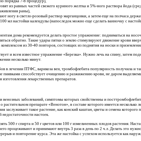
но порядка 7-8 процедур),
овят из равных частей свежего куриного желтка и 5%-ного раствора йода (сре
аживления раны),
ают ногу в светло-розовый раствор марганцовки, а затем еще на полчаса держа
 100 мл настойки календулы (напоследок можно еще сделать ванночку с настойк
иентам дома рекомендуется делать простое упражнение: подниматься на носоч
емляться обратно. Такие удары пятки о землю стимулируют движение крови вве
ь комплексом из 30-40 повторов, состоящих из поднятия на носки и приземлени
твует и всем известное упражнение «Березка». Нужно лечь на спину, затем под
ожении несколько минут.
ов в лечении ПТФС, варикоза вен, тромбофлебита популярность получила и т
ие пиявками способствует очищению и разжижению крови, не даром выделяе
ля изготовления лекарственных препаратов.
и венозных заболеваний, симптомы которых свойственны и посттромбофлеби
о растительном препарате «Венотон», в составе которого имеется несколько 
ия заслуживает такое растение, как конский каштан, цветы и семена которого
й недостаточности настоек.
ять 500 г спирта и 50 г цветов или 100 г измельченных плодов растения. Наст
чего процеживают и принимают внутрь 3 раза в день по 2 ч.л. Делать это нужно
рерыв и повторение курса. Эта же настойка с успехом используется как наруж