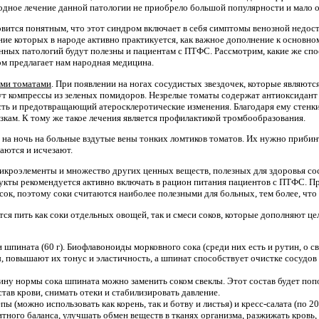
родное лечение данной патологии не приобрело большой популярности и мало о
новится понятным, что этот синдром включает в себя симптомы венозной недос
ние которых в народе активно практикуется, как важное дополнение к основно
нных патологий будут полезны и пациентам с ПТФС. Рассмотрим, какие же сп
 предлагает нам народная медицина.
ыми томатами
. При появлении на ногах сосудистых звездочек, которые являются
дут компрессы из зеленых помидоров. Незрелые томаты содержат антиоксидан
ть и предотвращающий атеросклеротические изменения. Благодаря ему стенки
зкам. К тому же такое лечения является профилактикой тромбообразования.
 на ночь на больные вздутые вены тонких ломтиков томатов. Их нужно прибинт
ются и исчезают.
 микроэлементы и множество других ценных веществ, полезных для здоровья со
дукты рекомендуется активно включать в рацион питания пациентов с ПТФС. П
сок, поэтому соки считаются наиболее полезными для больных, тем более, что
ся пить как соки отдельных овощей, так и смеси соков, которые дополняют це
и шпината (60 г). Биофлавоноиды морковного сока (среди них есть и рутин, о 
, повышают их тонус и эластичность, а шпинат способствует очистке сосудов
ну нормы сока шпината можно заменить соком свеклы. Этот состав будет поп
тав крови, снимать отеки и стабилизировать давление.
епы (можно использовать как корень, так и ботву и листья) и кресс-салата (по 2
тного баланса, улучшать обмен веществ в тканях организма, разжижать кровь,