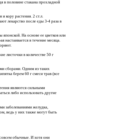
дя в половине стакана прохладной
 кору растения. 2 ст.л.
ют лекарство после еды 3-4 раза в
 японской. На основе ее цветков или
ая настаивается в течение месяца.
торяют.
е листочки в количестве 50 г
ми сборами. Одним из таких
пятка берем 60 г смеси трав (все
стения являются сильными
заться либо использовать другие
ыми заболеваниями желудка,
м, ведь у них также могут быть
 совсем обычные. И хотя они