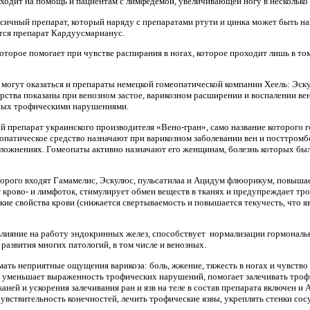
ходит на помощь и пациентам с лимфедемой, увеличивающей ногу в несколько 
ксичный препарат, который наряду с препаратами ртути и цинка может быть н
тся препарат Кардуусмарианус.
которое помогает при чувстве распирания в ногах, которое проходит лишь в том
могут оказаться и препараты немецкой гомеопатической компании Хеель: Эск
арства показаны при венозном застое, варикозном расширении и воспалении ве
анных трофическими нарушениями.
й препарат украинского производителя «Вено-гран», само название которого г
еопатическое средство назначают при варикозном заболевании вен и посттром
ложнениях. Гомеопаты активно назначают его женщинам, болезнь которых бы
которого входят Гамамелис, Эскулюс, пульсатилаа и Ацидум флюорикум, повыша
 крово- и лимфоток, стимулирует обмен веществ в тканях и предупреждает тр
е свойства крови (снижается свертываемость и повышается текучесть, что я
лияние на работу эндокринных желез, способствует нормализации гормонально
развития многих патологий, в том числе и венозных.
мать неприятные ощущения варикоза: боль, жжение, тяжесть в ногах и чувство
, уменьшает выраженность трофических нарушений, помогает залечивать троф
аней и ускорения залечивания ран и язв на теле в состав препарата включен 
чувствительность конечностей, лечить трофические язвы, укреплять стенки сос