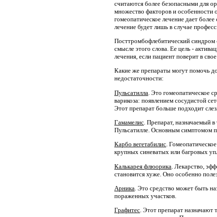
считаются более безопасными для ор
множество факторов и особенности о
гомеопатическое лечение дает более 
лечение будет лишь в случае професс
Посттромбофлебитический синдром сч
смысле этого слова. Ее цель - актив
лечения, если пациент поверит в сво
Какие же препараты могут помочь до
недостаточности:
Пульсатилла
. Это гомеопатическое с
варикоза: появлением сосудистой сет
Этот препарат больше подходит слез
Гамамелис
. Препарат, назначаемый 
Пульсатилле. Основным симптомом пр
Карбо вегетабилис
. Гомеопатическое
крупных синеватых или багровых упло
Калькарея флюорика
. Лекарство, эф
становится хуже. Оно особенно полез
Арника
. Это средство может быть 
пораженных участков.
Графитес
. Этот препарат назначают 