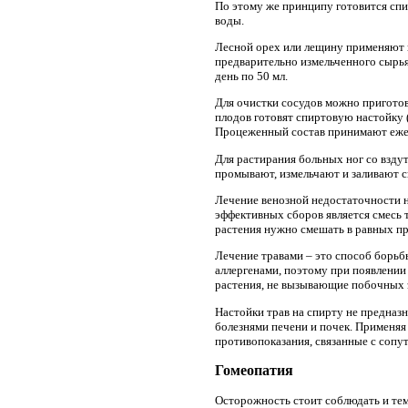
По этому же принципу готовится спи
воды.
Лесной орех или лещину применяют пр
предварительно измельченного сырья 
день по 50 мл.
Для очистки сосудов можно приготов
плодов готовят спиртовую настойку (
Процеженный состав принимают ежедн
Для растирания больных ног со взду
промывают, измельчают и заливают с
Лечение венозной недостаточности 
эффективных сборов является смесь т
растения нужно смешать в равных про
Лечение травами – это способ борьб
аллергенами, поэтому при появлении 
растения, не вызывающие побочных 
Настойки трав на спирту не предназн
болезнями печени и почек. Применяя
противопоказания, связанные с соп
Гомеопатия
Осторожность стоит соблюдать и тем