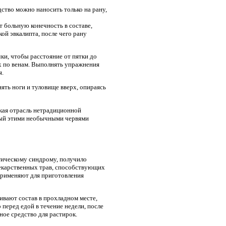
дство можно наносить только на рану,
т больную конечность в составе,
ой эвкалипта, после чего рану
ки, чтобы расстояние от пятки до
рх по венам. Выполнять упражнения
я.
нять ноги и туловище вверх, опираясь
акая отрасль нетрадиционной
мый этими необычными червями
тическому синдрому, получило
лекарственных трав, способствующих
 применяют для приготовления
аивают состав в прохладном месте,
 перед едой в течение недели, после
ное средство для растирок.