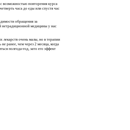
в с возможностью повторения курса
четверть часа до еды или спустя час
ходимости обращения за
ей нетрадиционной медицины у нас
 лекарств очень малы, но в терапии
е ранее, чем через 2 месяца, когда
ься полгода-год, зато его эффект