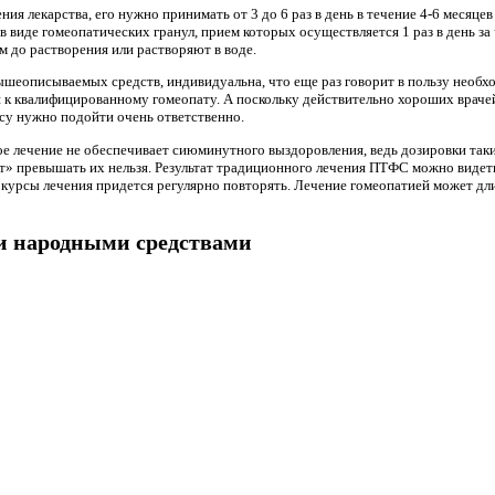
ия лекарства, его нужно принимать от 3 до 6 раз в день в течение 4-6 месяце
в виде гомеопатических гранул, прием которых осуществляется 1 раз в день за 
м до растворения или растворяют в воде.
вышеописываемых средств, индивидуальна, что еще раз говорит в пользу необ
я к квалифицированному гомеопату. А поскольку действительно хороших врач
осу нужно подойти очень ответственно.
е лечение не обеспечивает сиюминутного выздоровления, ведь дозировки таких
 превышать их нельзя. Результат традиционного лечения ПТФС можно видеть н
курсы лечения придется регулярно повторять. Лечение гомеопатией может длит
и народными средствами