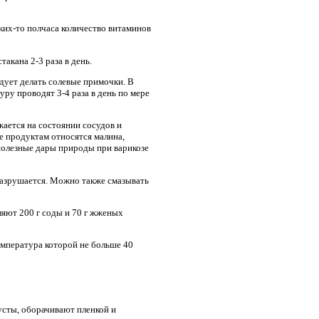
аких-то полчаса количество витаминов
акана 2-3 раза в день.
дует делать солевые примочки. В
уру проводят 3-4 раза в день по мере
ается на состоянии сосудов и
е продуктам относятся малина,
полезные дары природы при варикозе
разрушается. Можно также смазывать
ляют 200 г соды и 70 г жженых
емпература которой не больше 40
усты, оборачивают пленкой и