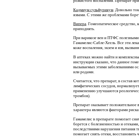
рожистого воспаления. Препарат при
Кадмиум сульфурикум
. Довольно то
язвами. С этими же проблемами боре
Випера
. Гомеопатическое средство, 
приподнять.
При варикозе вен и ПТФС полезными 
Гамамелис-Сабле-Хеель. Все эти лек
коже воспаления, экзем и язв, вызв
В аптеках можно найти и комплексны
инструкции сказано, что данное гом
вызываемых этими заболеваниями ос
или родами.
Считается, что препарат, в состав 
лимфатических сосудов, нормализует
применению улучшаются реологически
тромбов).
Препарат оказывает положительное в
характера являются факторами риска 
Гамамелис в препарате помогает сни
борется с болезненностью и отеками
последствиями нарушения питания тк
помогает снять отеки, восстановить 