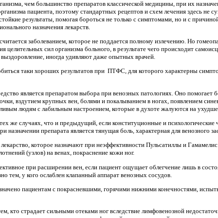
ганизма, чем большинство препаратов классической медицины, при их назнач
рганизма пациента, поэтому стандартных рецептов и схем лечения здесь не с
стойкие результаты, помогая бороться не только с симптомами, но и с причин
ионального назначения лекарств.
итается заболеванием, которое не поддается полному излечению. Но гомеопат
ация целительных сил организма больного, в результате чего происходит самоис
е выздоровление, иногда удивляют даже опытных врачей.
биться таки хороших результатов при ПТФС, для которого характерны симпто
редство является препаратом выбора при венозных патологиях. Оно помогает 
очки, вздутием крупных вен, болями и покалыванием в ногах, появлением сине
ливым людям с лабильным настроением, которые в духоте жалуются на ухудше
в тех же случаях, что и предыдущий, если конституционные и психологические
и назначении препарата является тянущая боль, характерная для венозного за
 лекарство, которое назначают при неэффективности Пульсатиллы и Гамамелис
тнений (узлов) на венах, покраснение кожи ног.
фективное при расширении вен, если пациент ощущает облегчение лишь в состоя
но тем, у кого ослаблен клапанный аппарат венозных сосудов.
назначено пациентам с покрасневшими, горячими нижними конечностями, испы
тем, кто страдает сильными отеками ног вследствие лимфовенозной недостаточ