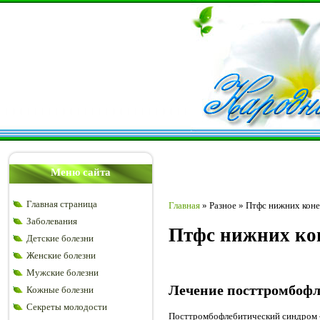
Меню сайта
Главная страница
Главная
»
Разное
»
Птфс нижних коне
Заболевания
Птфс нижних кон
Детские болезни
Женские болезни
Мужские болезни
Лечение посттромбофл
Кожные болезни
Секреты молодости
Посттромбофлебитический синдром – 