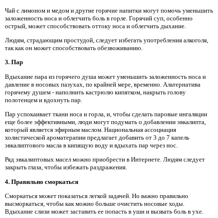
Чай с лимоном и медом и другие горячие напитки могут помочь уменьшить
заложенность носа и облегчить боль в горле. Горячий суп, особенно
острый, может способствовать оттоку носа и облегчить дыхание.
Людям, страдающим простудой, следует избегать употребления алкоголя,
так как он может способствовать обезвоживанию.
3. Пар
Вдыхание пара из горячего душа может уменьшить заложенность носа и
давление в носовых пазухах, по крайней мере, временно. Альтернатива
горячему душем - наполнить кастрюлю кипятком, накрыть голову
полотенцем и вдохнуть пар.
Пар успокаивает ткани носа и горла, и, чтобы сделать паровые ингаляции
еще более эффективными, люди могут подумать о добавлении эвкалипта,
который является эфирным маслом. Национальная ассоциация
холистической ароматерапии предлагает добавить от 3 до 7 капель
эвкалиптового масла в кипящую воду и вдыхать пар через нос.
Ряд эвкалиптовых масел можно приобрести в Интернете. Людям следует
закрыть глаза, чтобы избежать раздражения.
4. Правильно сморкаться
Сморкаться может показаться легкой задачей. Но важно правильно
высморкаться, чтобы как можно больше очистить носовые ходы.
Вдыхание слизи может заставить ее попасть в уши и вызвать боль в ухе.