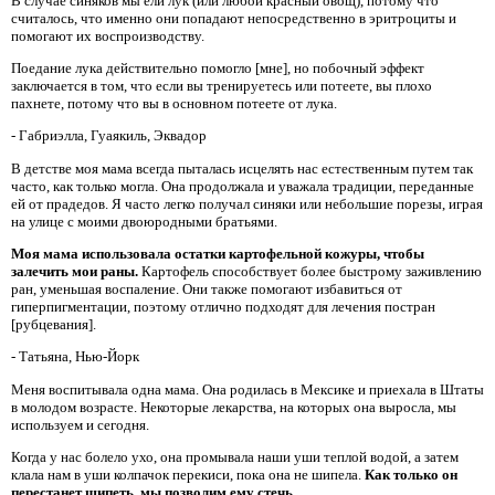
В случае синяков мы ели лук (или любой красный овощ), потому что
считалось, что именно они попадают непосредственно в эритроциты и
помогают их воспроизводству.
Поедание лука действительно помогло [мне], но побочный эффект
заключается в том, что если вы тренируетесь или потеете, вы плохо
пахнете, потому что вы в основном потеете от лука.
- Габриэлла, Гуаякиль, Эквадор
В детстве моя мама всегда пыталась исцелять нас естественным путем так
часто, как только могла. Она продолжала и уважала традиции, переданные
ей от прадедов. Я часто легко получал синяки или небольшие порезы, играя
на улице с моими двоюродными братьями.
Моя мама использовала остатки картофельной кожуры, чтобы
залечить мои раны.
Картофель способствует более быстрому заживлению
ран, уменьшая воспаление. Они также помогают избавиться от
гиперпигментации, поэтому отлично подходят для лечения постран
[рубцевания].
- Татьяна, Нью-Йорк
Меня воспитывала одна мама. Она родилась в Мексике и приехала в Штаты
в молодом возрасте. Некоторые лекарства, на которых она выросла, мы
используем и сегодня.
Когда у нас болело ухо, она промывала наши уши теплой водой, а затем
клала нам в уши колпачок перекиси, пока она не шипела.
Как только он
перестанет шипеть, мы позволим ему стечь.