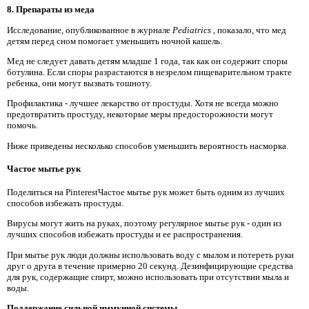
8. Препараты из меда
Исследование, опубликованное в журнале
Pediatrics
, показало, что мед
детям перед сном помогает уменьшить ночной кашель.
Мед не следует давать детям младше 1 года, так как он содержит споры
ботулина. Если споры разрастаются в незрелом пищеварительном тракте
ребенка, они могут вызвать тошноту.
Профилактика - лучшее лекарство от простуды. Хотя не всегда можно
предотвратить простуду, некоторые меры предосторожности могут
помочь.
Ниже приведены несколько способов уменьшить вероятность насморка.
Частое мытье рук
Поделиться на PinterestЧастое мытье рук может быть одним из лучших
способов избежать простуды.
Вирусы могут жить на руках, поэтому регулярное мытье рук - один из
лучших способов избежать простуды и ее распространения.
При мытье рук люди должны использовать воду с мылом и потереть руки
друг о друга в течение примерно 20 секунд. Дезинфицирующие средства
для рук, содержащие спирт, можно использовать при отсутствии мыла и
воды.
Поддержание сильной иммунной системы