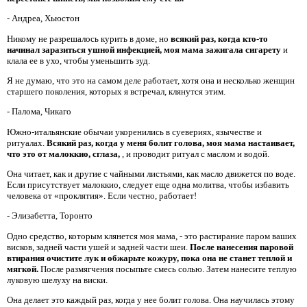
- Андреа, Хьюстон
Никому не разрешалось курить в доме, но
всякий раз, когда кто-то
начинал заразиться ушной инфекцией, моя мама зажигала сигарету
и
клала ее в ухо, чтобы уменьшить зуд.
Я не думаю, что это на самом деле работает, хотя она и несколько женщин
старшего поколения, которых я встречал, клянутся этим.
- Палома, Чикаго
Южно-итальянские обычаи укоренились в суевериях, язычестве и
ритуалах.
Всякий раз, когда у меня болит голова, моя мама настаивает,
что это от малоккио, сглаза,
, и проводит ритуал с маслом и водой.
Она читает, как и другие с чайными листьями, как масло движется по воде.
Если присутствует малоккио, следует еще одна молитва, чтобы избавить
человека от «проклятия». Если честно, работает!
- Элизабетта, Торонто
Одно средство, которым клянется моя мама, - это растирание паром ваших
висков, задней части ушей и задней части шеи.
После нанесения паровой
втирания очистите лук и обжарьте кожуру, пока она не станет теплой и
мягкой.
После размягчения посыпьте смесь солью. Затем нанесите теплую
луковую шелуху на виски.
Она делает это каждый раз, когда у нее болит голова. Она научилась этому