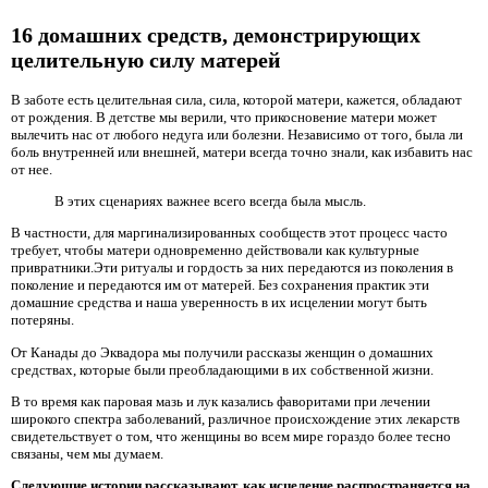
16 домашних средств, демонстрирующих
целительную силу матерей
В заботе есть целительная сила, сила, которой матери, кажется, обладают
от рождения. В детстве мы верили, что прикосновение матери может
вылечить нас от любого недуга или болезни. Независимо от того, была ли
боль внутренней или внешней, матери всегда точно знали, как избавить нас
от нее.
В этих сценариях важнее всего всегда была мысль.
В частности, для маргинализированных сообществ этот процесс часто
требует, чтобы матери одновременно действовали как культурные
привратники.Эти ритуалы и гордость за них передаются из поколения в
поколение и передаются им от матерей. Без сохранения практик эти
домашние средства и наша уверенность в их исцелении могут быть
потеряны.
От Канады до Эквадора мы получили рассказы женщин о домашних
средствах, которые были преобладающими в их собственной жизни.
В то время как паровая мазь и лук казались фаворитами при лечении
широкого спектра заболеваний, различное происхождение этих лекарств
свидетельствует о том, что женщины во всем мире гораздо более тесно
связаны, чем мы думаем.
Следующие истории рассказывают, как исцеление распространяется на