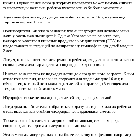
нужны. Однако прием безрецептурных препаратов может помочь снизить
температуру и заставить ребенка чувствовать себя более комфортно.
Ацетаминофен подходит для детей любого возраста. Он доступен под
торговой маркой Тайленол.
Производители Тайленола заявляют, что он подходит для использования
даже у очень маленьких детей. Однако Управление по санитарному
надзору за качеством пищевых продуктов и медикаментов (FDA) не
предоставляет инструкций по дозировке ацетаминофена для детей младше
2 лет.
Людям, которые хотят лечить грудного ребенка, следует посоветоваться со
своим врачом или фармацевтом о подходящих дозировках.
Некоторые лекарства не подходят детям до определенного возраста. К ним
относятся аспирин, который не подходит для людей младше 16 лет, и
ибупрофен, который не подходит для детей в возрасте до 3 месяцев или
тех, кто весит менее 5 килограммов.
Ибупрофен также не подходит для детей, страдающих астмой.
Люди должны обязательно обратиться к врачу, если у них или их ребенка
очень высокая или стойкая лихорадка, не поддающаяся лечению.
Также важно обратиться за медицинской помощью, если лихорадка
сопровождается одним из следующих симптомов:
Эти симптомы могут указывать на более серьезную инфекцию, например