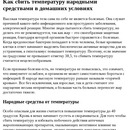
Как сбить температуру народными
средствами в домашних условиях
Высокая температура тела сама по себе не является болезнью. Она служит
причиной какого-либо инфекционного или простудного заболевания,
аллергической реакции. Многие люди пытаются сбить температуру, но
делать это не рекомендуется, так как жар – это своеобразная защитная
реакция, благодаря которой организм быстрее справляется с болезнью.
Когда вредоносные бактерии попадают в тело человека, белые кровяные
клетки в ответ начинают выделять биологически активные вещества для их
устранения, а гипоталамус повышает температуру. Поэтому, если значение
на градуснике не превышает отметку 38,5, то сбивать температуру
считается нецелесообразным.
Если признаки болезни есть, но температура не повысилась, это означает,
что иммунитет ослаблен, и организм не может самостоятельно бороться с
инфекцией. В народе высокую температуру раньше называли «горячей
кровью». Все без исключения, как взрослые, так и дети считают это
ощущение весьма неприятным, а большая часть больных переносит жар
достаточно тяжело.
Народные средства от температуры
Особо опасным для жизни считается повышение температуры до 40
градусов. Кровь в венах начинает густеть и сворачиваться. Для того чтобы
сбить температуру и избежать побочного действия аптечных
жаропонижающих препаратов, оказывающих негативное влияние на
органы пищеварения и печень, можно применять народные средства,