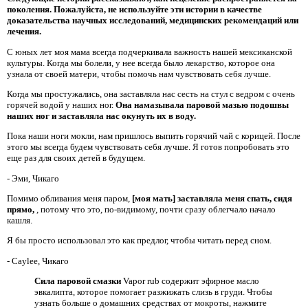
поколения. Пожалуйста, не используйте эти истории в качестве
доказательства научных исследований, медицинских рекомендаций или
лечения.
С юных лет моя мама всегда подчеркивала важность нашей мексиканской
культуры. Когда мы болели, у нее всегда было лекарство, которое она
узнала от своей матери, чтобы помочь нам чувствовать себя лучше.
Когда мы простужались, она заставляла нас сесть на стул с ведром с очень
горячей водой у наших ног.
Она намазывала
паровой мазью подошвы
наших ног
и заставляла нас окунуть их в воду.
Пока наши ноги мокли, нам пришлось выпить горячий чай с корицей. После
этого мы всегда будем чувствовать себя лучше. Я готов попробовать это
еще раз для своих детей в будущем.
- Эми, Чикаго
Помимо обливания меня паром,
[моя мать] заставляла меня спать, сидя
прямо,
, потому что это, по-видимому, почти сразу облегчало начало
кашля.
Я бы просто использовал это как предлог, чтобы читать перед сном.
- Caylee, Чикаго
Сила паровой смазки
Vapor rub содержит эфирное масло
эвкалипта, которое помогает разжижать слизь в груди. Чтобы
узнать больше о домашних средствах от мокроты, нажмите