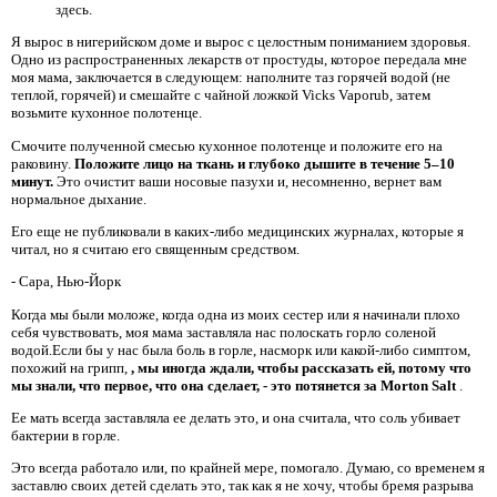
здесь.
Я вырос в нигерийском доме и вырос с целостным пониманием здоровья.
Одно из распространенных лекарств от простуды, которое передала мне
моя мама, заключается в следующем: наполните таз горячей водой (не
теплой, горячей) и смешайте с чайной ложкой Vicks Vaporub, затем
возьмите кухонное полотенце.
Смочите полученной смесью кухонное полотенце и положите его на
раковину.
Положите лицо на ткань и глубоко дышите в течение 5–10
минут.
Это очистит ваши носовые пазухи и, несомненно, вернет вам
нормальное дыхание.
Его еще не публиковали в каких-либо медицинских журналах, которые я
читал, но я считаю его священным средством.
- Сара, Нью-Йорк
Когда мы были моложе, когда одна из моих сестер или я начинали плохо
себя чувствовать, моя мама заставляла нас полоскать горло соленой
водой.Если бы у нас была боль в горле, насморк или какой-либо симптом,
похожий на грипп,
, мы иногда ждали, чтобы рассказать ей, потому что
мы знали, что первое, что она сделает, - это потянется за Morton Salt
.
Ее мать всегда заставляла ее делать это, и она считала, что соль убивает
бактерии в горле.
Это всегда работало или, по крайней мере, помогало. Думаю, со временем я
заставлю своих детей сделать это, так как я не хочу, чтобы бремя разрыва