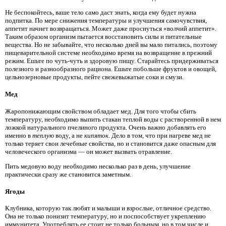
Не беспокойтесь, ваше тело само даст знать, когда ему будет нужна
подпитка. По мере снижения температуры и улучшения самочувствия,
аппетит начнет возвращаться. Может даже проснуться «волчий аппетит».
Таким образом организм пытается восстановить силы и питательные
вещества. Но не забывайте, что несколько дней вы мало питались, поэтому
пищеварительной системе необходимо время на возвращение в прежний
режим. Ешьте по чуть-чуть и здоровую пищу. Старайтесь придерживаться
полезного и разнообразного рациона. Ешьте побольше фруктов и овощей,
цельнозерновые продукты, пейте свежевыжатые соки и смузи.
Мед
Жаропонижающим свойством обладает мед. Для того чтобы сбить
температуру, необходимо выпить стакан теплой воды с растворенной в нем
ложкой натурального пчелиного продукта. Очень важно добавлять его
именно в
теплую
воду, а не
кипяток
. Дело в том, что при нагреве мед не
только теряет свои лечебные свойства, но и становится даже опасным для
человеческого организма — он может вызвать отравление.
Пить медовую воду необходимо несколько раз в день, улучшение
практически сразу же становится заметным.
Ягоды
Клубника, которую так любят и малыши и взрослые, отличное средство.
Она не только понизит температуру, но и поспособствует укреплению
иммунитета. Употреблять ее стоит не только больным, но в том числе и