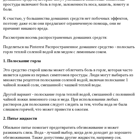
простуды включают боль в горле, заложенность носа, кашель, ломоту и
боли.
К счастью, у большинства домашних средств нет побочных эффектов,
поэтому даже если они предлагают ограниченную помощь, они не
причинят никакого вреда.
Рассмотрим восемь распространенных домашних средств:
Поделиться на Pinterest Распространенное домашнее средство - полоскать
горло теплой соленой водой или медом с лимонным соком.
1. Полоскание горла
Это средство старой школы может облегчить боль в горле, которая часто
является одним из первых симптомов простуды. Люди могут выбирать из
множества рецептов полоскания соленой водой, включая полоскание 1
чайной ложкой соли, смешанной с чашкой теплой воды.
Другой вариант - полоскание горла теплой водой, смешанной с половиной
чайной ложки лимонного сока и меда. При использовании любых
растворов для полоскания следует следить за тем, чтобы вода не была
слишком горячей, что может привести к ожогам.
2. Питье жидкости
Обильное питье помогает предотвратить обезвоживание и может
разжижать слизь. Вода - лучший выбор, когда дело доходит до хорошего
обезвоживания. Также допустимы другие жидкости, например сок.