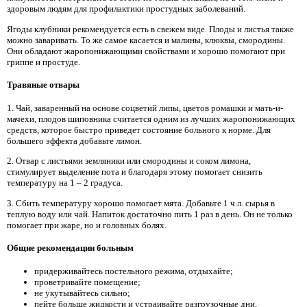
здоровым людям для профилактики простудных заболеваний.
Ягоды клубники рекомендуется есть в свежем виде. Плоды и листья также
можно заваривать. То же самое касается и малины, клюквы, смородины.
Они обладают жаропонижающими свойствами и хорошо помогают при
гриппе и простуде.
Травяные отвары
1. Чай, заваренный на основе соцветий липы, цветов ромашки и мать-и-
мачехи, плодов шиповника считается одним из лучших жаропонижающих
средств, которое быстро приведет состояние больного к норме. Для
большего эффекта добавьте лимон.
2. Отвар с листьями земляники или смородины и соком лимона,
стимулирует выделение пота и благодаря этому помогает снизить
температуру на 1 – 2 градуса.
3. Сбить температуру хорошо помогает мята. Добавьте 1 ч.л. сырья в
теплую воду или чай. Напиток достаточно пить 1 раз в день. Он не только
помогает при жаре, но и головных болях.
Общие рекомендации больным
придерживайтесь постельного режима, отдыхайте;
проветривайте помещение;
не укутывайтесь сильно;
пейте больше жидкости и устраивайте разгрузочные дни.