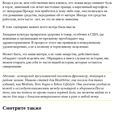
Когда я росла, моя собственная мать клялась, что ложки меда снимают боль
в горле, лимонный сок лечит кистозные прыщи, а нарезанный картофель -
от лихорадки.Прежде чем прибегать к чему-либо еще, она полагалась на
эти домашние средства, переданные ей от матери. Иногда эти средства
работали, хотя часто - нет, но это не имело значения.
В этих сценариях важнее всего всегда была мысль.
Западная культура превратила здоровье в товар, особенно в США, где
компании и организации по-прежнему преобладают над
здравоохранением. В процессе этого мы привыкли к немедленному
удовлетворению, а не к полному и терпеливому исцелению.
Может быть, это наши матери, а не сами лекарства, действительно
обладают силой исцелять нас. Обращаясь к ним и слушая их истории, мы
можем открыть для себя те части нашей истории, которые остаются
священными.
Аделина - алжирский мусульманский писатель-фрилансер, живущая в
районе залива. Помимо статей для Healthline, она писала для таких
изданий, как Medium, Teen Vogue и Yahoo Lifestyle. Она увлечена уходом за
кожей и исследует взаимосвязь между культурой и здоровьем.После
того, как вы потели во время сеанса горячей йоги, вы можете найти ее в
маске для лица с бокалом натурального вина в руке в любой вечер
.
.
Смотрите также