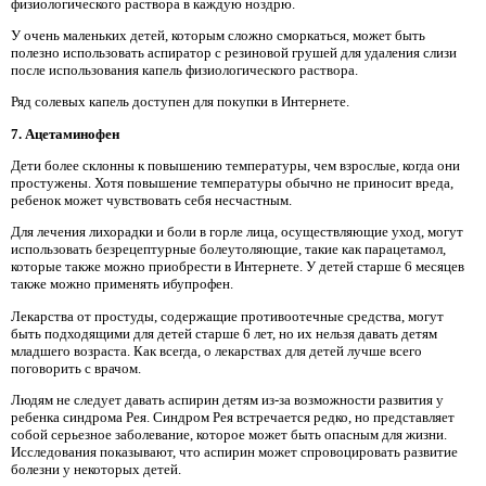
физиологического раствора в каждую ноздрю.
У очень маленьких детей, которым сложно сморкаться, может быть
полезно использовать аспиратор с резиновой грушей для удаления слизи
после использования капель физиологического раствора.
Ряд солевых капель доступен для покупки в Интернете.
7. Ацетаминофен
Дети более склонны к повышению температуры, чем взрослые, когда они
простужены. Хотя повышение температуры обычно не приносит вреда,
ребенок может чувствовать себя несчастным.
Для лечения лихорадки и боли в горле лица, осуществляющие уход, могут
использовать безрецептурные болеутоляющие, такие как парацетамол,
которые также можно приобрести в Интернете. У детей старше 6 месяцев
также можно применять ибупрофен.
Лекарства от простуды, содержащие противоотечные средства, могут
быть подходящими для детей старше 6 лет, но их нельзя давать детям
младшего возраста. Как всегда, о лекарствах для детей лучше всего
поговорить с врачом.
Людям не следует давать аспирин детям из-за возможности развития у
ребенка синдрома Рея. Синдром Рея встречается редко, но представляет
собой серьезное заболевание, которое может быть опасным для жизни.
Исследования показывают, что аспирин может спровоцировать развитие
болезни у некоторых детей.