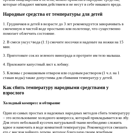
которые обладают мягким действием и не несут в себе никакого вреда.
Народные средства от температуры для детей
1. Грудничков и детей в возрасте до 3 лет рекомендуется заворачивать в
смоченную в чистой воде простыню или полотенце, что существенно
помогает облегчить состояние.
2. В смеси уксус+вода (1:1) смочите носочки и наденьте на ножки на 15
мин.
3. Приготовьте сок из зеленого винограда и протрите им тело малыша.
4. Приложите капустный лист к лобику.
5. Клизмы с ромашковым отваром или содовым раствором (1 ч.л. на 1
стакан воды) также допустимы для сбивания температур у детей.
Как сбить температуру народными средствами у
взрослого
Холодный компресс и обтирание
Один из самых простых и надежных народных методов сбить температуру
– это использование холодного компресса, который прикладывается ко лбу.
Для этого небольшой кусочек натуральной ткани необходимо сложить
вдвое и намочить в воде комнатной температуры. Рекомендуется смешать
его с маслом чайного дерева, которое благодаря своим лечебным