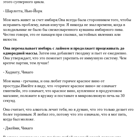
этого суеверного цикла.
- Шарлотта, Нью-Йорк
Моя мать живет за счет имбиря.Она всегда была сторонником того, чтобы
исправить проблему, начав изнутри. Я никогда не знал времени, когда в
холодильнике не было бы свежесваренного кувшина имбирного пива.
Честно говоря, это ее панацея при спазмах, застойных явлениях или
вялости.
Она перемалывает имбирь с лаймом и продолжает процеживать до
однородной массы.
Затем она добавляет гвоздику и пьет ее ежедневно.
Она утверждает, что это помогает укрепить ее иммунную систему. Чем
крепче партия, тем лучше!
- Хадиату, Чикаго
Моя мама - гречанка, и она любит горячее красное вино от
простуды.Имейте в виду, что «горячее красное вино» не означает
глинтвейн, это означает, что красное вино, купленное в продуктовом
магазине, положите в кружку и поставьте в микроволновую печь на 30
секунд.
Она считает, что алкоголь лечит тебя, но я думаю, что это только делает его
более терпимым. Я любил это, потому что это означало, что я мог пить,
когда был моложе.
- Джейми, Чикаго