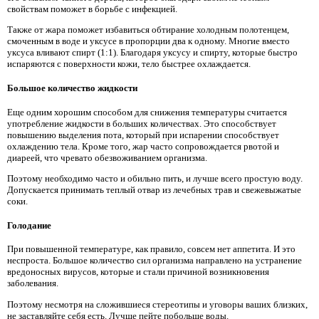
свойствам поможет в борьбе с инфекцией.
Также от жара поможет избавиться обтирание холодным полотенцем,
смоченным в воде и уксусе в пропорции два к одному. Многие вместо
уксуса вливают спирт (1:1). Благодаря уксусу и спирту, которые быстро
испаряются с поверхности кожи, тело быстрее охлаждается.
Большое количество жидкости
Еще одним хорошим способом для снижения температуры считается
употребление жидкости в больших количествах. Это способствует
повышению выделения пота, который при испарении способствует
охлаждению тела. Кроме того, жар часто сопровождается рвотой и
диареей, что чревато обезвоживанием организма.
Поэтому необходимо часто и обильно пить, и лучше всего простую воду.
Допускается принимать теплый отвар из лечебных трав и свежевыжатые
соки.
Голодание
При повышенной температуре, как правило, совсем нет аппетита. И это
неспроста. Большое количество сил организма направлено на устранение
вредоносных вирусов, которые и стали причиной возникновения
заболевания.
Поэтому несмотря на сложившиеся стереотипы и уговоры ваших близких,
не заставляйте себя есть. Лучше пейте побольше воды.