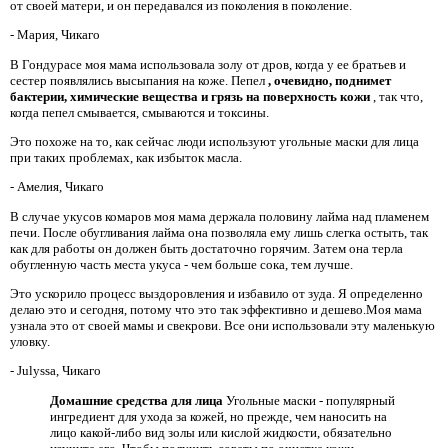
от своей матери, и он передавался из поколения в поколение.
- Мария, Чикаго
В Гондурасе моя мама использовала золу от дров, когда у ее братьев и
сестер появлялись высыпания на коже. Пепел
, очевидно, поднимет
бактерии, химические вещества и грязь на поверхность кожи
, так что,
когда пепел смывается, смываются и токсины.
Это похоже на то, как сейчас люди используют угольные маски для лица
при таких проблемах, как избыток масла.
- Амелия, Чикаго
В случае укусов комаров моя мама держала половину лайма над пламенем
печи. После обугливания лайма она позволяла ему лишь слегка остыть, так
как для работы он должен быть достаточно горячим. Затем она терла
обугленную часть места укуса - чем больше сока, тем лучше.
Это ускорило процесс выздоровления и избавило от зуда. Я определенно
делаю это и сегодня, потому что это так эффективно и дешево.Моя мама
узнала это от своей мамы и свекрови. Все они использовали эту маленькую
уловку.
- Julyssa, Чикаго
Домашние средства для лица
Угольные маски - популярный
ингредиент для ухода за кожей, но прежде, чем наносить на
лицо какой-либо вид золы или кислой жидкости, обязательно