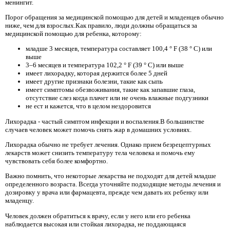
менингит.
Порог обращения за медицинской помощью для детей и младенцев обычно
ниже, чем для взрослых.Как правило, люди должны обращаться за
медицинской помощью для ребенка, которому:
младше 3 месяцев, температура составляет 100,4 ° F (38 ° C) или
выше
3–6 месяцев и температура 102,2 ° F (39 ° C) или выше
имеет лихорадку, которая держится более 5 дней
имеет другие признаки болезни, такие как сыпь
имеет симптомы обезвоживания, такие как запавшие глаза,
отсутствие слез когда плачет или не очень влажные подгузники
не ест и кажется, что в целом нездоровится
Лихорадка - частый симптом инфекции и воспаления.В большинстве
случаев человек может помочь снять жар в домашних условиях.
Лихорадка обычно не требует лечения. Однако прием безрецептурных
лекарств может снизить температуру тела человека и помочь ему
чувствовать себя более комфортно.
Важно помнить, что некоторые лекарства не подходят для детей младше
определенного возраста. Всегда уточняйте подходящие методы лечения и
дозировку у врача или фармацевта, прежде чем давать их ребенку или
младенцу.
Человек должен обратиться к врачу, если у него или его ребенка
наблюдается высокая или стойкая лихорадка, не поддающаяся