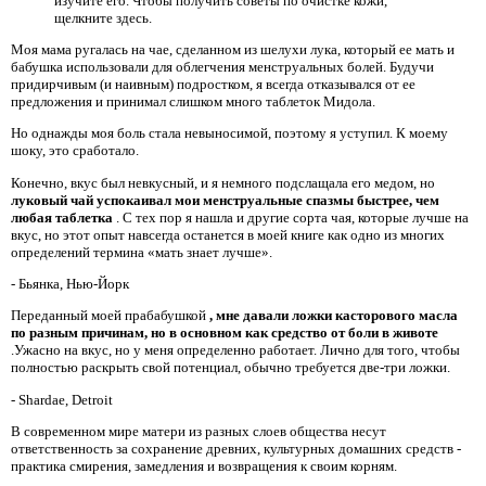
изучите его. Чтобы получить советы по очистке кожи,
щелкните здесь.
Моя мама ругалась на чае, сделанном из шелухи лука, который ее мать и
бабушка использовали для облегчения менструальных болей. Будучи
придирчивым (и наивным) подростком, я всегда отказывался от ее
предложения и принимал слишком много таблеток Мидола.
Но однажды моя боль стала невыносимой, поэтому я уступил. К моему
шоку, это сработало.
Конечно, вкус был невкусный, и я немного подслащала его медом, но
луковый чай успокаивал мои менструальные спазмы быстрее, чем
любая таблетка
. С тех пор я нашла и другие сорта чая, которые лучше на
вкус, но этот опыт навсегда останется в моей книге как одно из многих
определений термина «мать знает лучше».
- Бьянка, Нью-Йорк
Переданный моей прабабушкой
, мне давали ложки касторового масла
по разным причинам, но в основном как средство от боли в животе
.Ужасно на вкус, но у меня определенно работает. Лично для того, чтобы
полностью раскрыть свой потенциал, обычно требуется две-три ложки.
- Shardae, Detroit
В современном мире матери из разных слоев общества несут
ответственность за сохранение древних, культурных домашних средств -
практика смирения, замедления и возвращения к своим корням.