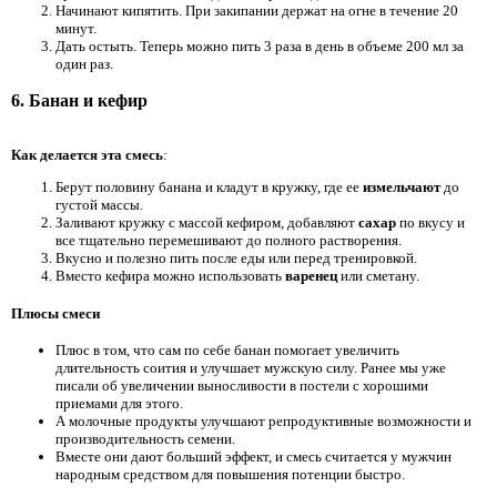
Начинают кипятить. При закипании держат на огне в течение 20
минут.
Дать остыть. Теперь можно пить 3 раза в день в объеме 200 мл за
один раз.
6. Банан и кефир
Как делается эта смесь
:
Берут половину банана и кладут в кружку, где ее
измельчают
до
густой массы.
Заливают кружку с массой кефиром, добавляют
сахар
по вкусу и
все тщательно перемешивают до полного растворения.
Вкусно и полезно пить после еды или перед тренировкой.
Вместо кефира можно использовать
варенец
или сметану.
Плюсы смеси
Плюс в том, что сам по себе банан помогает увеличить
длительность соития и улучшает мужскую силу. Ранее мы уже
писали об увеличении выносливости в постели с хорошими
приемами для этого.
А молочные продукты улучшают репродуктивные возможности и
производительность семени.
Вместе они дают больший эффект, и смесь считается у мужчин
народным средством для повышения потенции быстро.