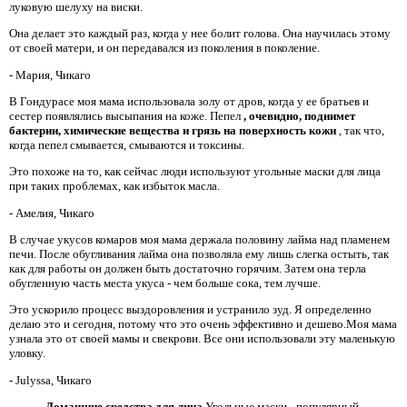
луковую шелуху на виски.
Она делает это каждый раз, когда у нее болит голова. Она научилась этому
от своей матери, и он передавался из поколения в поколение.
- Мария, Чикаго
В Гондурасе моя мама использовала золу от дров, когда у ее братьев и
сестер появлялись высыпания на коже. Пепел
, очевидно, поднимет
бактерии, химические вещества и грязь на поверхность кожи
, так что,
когда пепел смывается, смываются и токсины.
Это похоже на то, как сейчас люди используют угольные маски для лица
при таких проблемах, как избыток масла.
- Амелия, Чикаго
В случае укусов комаров моя мама держала половину лайма над пламенем
печи. После обугливания лайма она позволяла ему лишь слегка остыть, так
как для работы он должен быть достаточно горячим. Затем она терла
обугленную часть места укуса - чем больше сока, тем лучше.
Это ускорило процесс выздоровления и устранило зуд. Я определенно
делаю это и сегодня, потому что это очень эффективно и дешево.Моя мама
узнала это от своей мамы и свекрови. Все они использовали эту маленькую
уловку.
- Julyssa, Чикаго
Домашние средства для лица
Угольные маски - популярный