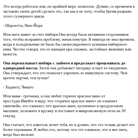
Это всегда работало или, по крайней мере, помогало. Думаю, со временем я
заставлю своих детей сделать это, так как я не хочу, чтобы бремя разрыва
этого суеверного цикла.
- Шарлотта, Нью-Йорк
Моя мать живет за счет имбиря.Она всегда была активным сторонником
того, чтобы исправить проблему, начав изнутри. Я никогда не знал времени,
когда в холодильнике не было бы свежесваренного кувшина имбирного
пива. Честно говоря, это ее панацея при спазмах, застойных явлениях или
вялости.
Она перемалывает имбирь с лаймом и продолжает процеживать до
однородной массы.
Затем она добавляет гвоздику и пьет ее ежедневно.
Она утверждает, что это помогает укрепить ее иммунную систему. Чем
крепче партия, тем лучше!
- Хадиату, Чикаго
Моя мама - гречанка, и она любит горячее красное вино от
простуды.Имейте в виду, что «горячее красное вино» не означает
глинтвейн, это означает, что красное вино, купленное в продуктовом
магазине, положите в кружку и поставьте в микроволновую печь на 30
секунд.
Она считает, что алкоголь лечит тебя, но я думаю, что это только делает его
более терпимым. Я любил это, потому что это означало, что я мог пить,
когда был моложе.