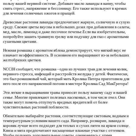
пользу вашей нервной системе. Добавьте масло лаванды в ванну, чтобы
снять стресс, напряжение и бессонницу. Его также используют в кремах
для лечения солнечных ожогов и прыщей.
Древесные растения лаванды предпочитают жаркую, солнечную и сухую
среду. Свежие цветы вкусны в небольших дозах при добавлении в салаты,
мед, масло, лимонад и даже песочное печенье.Если вы изобретательны,
попробуйте зашить травяную грелку или подушку для глаз с ароматными
сушеными цветами.
Нежная ромашка с ароматом яблока демонстрирует, что мягкий вкус не
означает неэффективность. В основном его выращивают из-за небольших
желтобрюхих цветков.
NCCIH сообщает, что ромашка - одна из лучших трав для лечения колик,
нервного стресса, инфекций и расстройств желудка у детей. Фактически,
это был ромашковый чай, который мать Кролика Питера приготовила для
него после его напряженной погони в мистере Кролика.Сад МакГрегора!
Эти легкие в выращивании травы приносят пользу вашему саду и вашей
семье. Многие привлекают полезных насекомых, в том числе пчел. Они
также могут помочь отпугнуть вредных вредителей от более
чувствительных растений поблизости.
Обязательно выбирайте растения, соответствующие световым, водным и
температурным условиям вашего сада. Например, розмарин, лаванда и
коровяк лучше всего подходят для теплых и сухих пятен на ярком солнце.
Кинза и мята предпочитают насыщенные влажные участки с оттенком.
Чтобы получить дополнительные советы, ознакомьтесь с этими