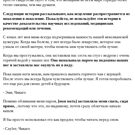
тесно связаны, чем мы думаем.
Следующие истории рассказывают, как исцеление распространяется из
поколения в поколение. Пожалуйста, не используйте эти истории в
качестве доказательства научных исследований, медицинских
рекомендаций или лечения.
С юных лет моя мама всегда подчеркивала важность нашей мексиканской
культуры. Когда мы болели, у нее всегда было лекарство, которое она
узнала от своей матери, чтобы помочь нам чувствовать себя лучше.
Когда мы простужались, она заставляла нас сесть на стул с ведром с очень
горячей водой у наших ног.
Она намазывала
паром на подошвы наших
ног
и заставляла нас окунуть их в воду.
Пока наши ноги мокли, нам пришлось выпить горячего чая с корицей.
После этого мы всегда будем чувствовать себя лучше. Я готов попробовать
это еще раз для своих детей в будущем.
- Эми, Чикаго
Помимо обливания меня паром,
[моя мать] заставляла меня спать, сидя
прямо,
, потому что это, по-видимому, почти сразу облегчало начало
кашля.
Я бы просто использовал это как предлог, чтобы читать перед сном.
- Caylee, Чикаго