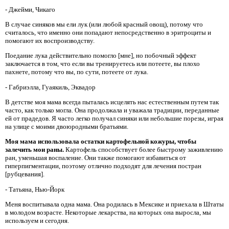
- Джейми, Чикаго
В случае синяков мы ели лук (или любой красный овощ), потому что
считалось, что именно они попадают непосредственно в эритроциты и
помогают их воспроизводству.
Поедание лука действительно помогло [мне], но побочный эффект
заключается в том, что если вы тренируетесь или потеете, вы плохо
пахнете, потому что вы, по сути, потеете от лука.
- Габриэлла, Гуаякиль, Эквадор
В детстве моя мама всегда пыталась исцелять нас естественным путем так
часто, как только могла. Она продолжала и уважала традиции, переданные
ей от прадедов. Я часто легко получал синяки или небольшие порезы, играя
на улице с моими двоюродными братьями.
Моя мама использовала остатки картофельной кожуры, чтобы
залечить мои раны.
Картофель способствует более быстрому заживлению
ран, уменьшая воспаление. Они также помогают избавиться от
гиперпигментации, поэтому отлично подходят для лечения постран
[рубцевания].
- Татьяна, Нью-Йорк
Меня воспитывала одна мама. Она родилась в Мексике и приехала в Штаты
в молодом возрасте. Некоторые лекарства, на которых она выросла, мы
используем и сегодня.