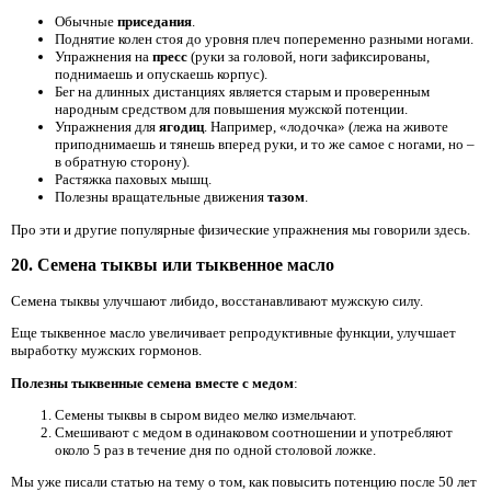
Обычные
приседания
.
Поднятие колен стоя до уровня плеч попеременно разными ногами.
Упражнения на
пресс
(руки за головой, ноги зафиксированы,
поднимаешь и опускаешь корпус).
Бег на длинных дистанциях является старым и проверенным
народным средством для повышения мужской потенции.
Упражнения для
ягодиц
. Например, «лодочка» (лежа на животе
приподнимаешь и тянешь вперед руки, и то же самое с ногами, но –
в обратную сторону).
Растяжка паховых мышц.
Полезны вращательные движения
тазом
.
Про эти и другие популярные физические упражнения мы говорили здесь.
20. Семена тыквы или тыквенное масло
Семена тыквы улучшают либидо, восстанавливают мужскую силу.
Еще тыквенное масло увеличивает репродуктивные функции, улучшает
выработку мужских гормонов.
Полезны тыквенные семена вместе с медом
:
Семены тыквы в сыром видео мелко измельчают.
Смешивают с медом в одинаковом соотношении и употребляют
около 5 раз в течение дня по одной столовой ложке.
Мы уже писали статью на тему о том, как повысить потенцию после 50 лет