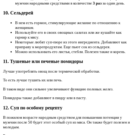
мужчин народными средствами в количестве
3 раз
за один день.
10. Сельдерей
В нем есть гормон, стимулирующие желание по отношению к
женщинам.
Используйте его в своих овощных салатах или же кушайте как
гарнир к мясу.
Некоторые любят суп-пюре из этого ингредиента. Добавляют как
приправу к морепродуктам. Еще пьют сок из сельдерея.
Можно использовать его листья, стебли. Полезен также и корень.
11. Тушеные или печеные помидоры
Лучше употреблять овощ после термической обработки.
То есть лучше тушить их или печь.
В таком виде они сильнее увеличивают функцию половых желез.
Помидоры также добавляют в пиццу или в пасту.
12. Суп по особому рецепту
В пожилом возрасте народным средством для повышения потенции у
мужчин после 50 будет этот особый суп из мяса. Он также будет полезен и
молодым.