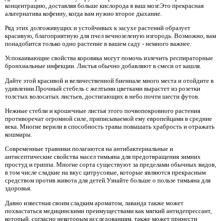
концентрацию, доставляя больше кислорода в ваш мозг.Это прекрасная
альтернатива кофеину, когда вам нужно второе дыхание.
Ряд этих долгоживущих и устойчивых к засухе растений образует
красивую, благоприятную для пчел вечнозеленую изгородь. Возможно, вам
понадобится только одно растение в вашем саду - немного важнее.
Успокаивающие свойства коровяка могут помочь излечить респираторные
бронхиальные инфекции. Листья обычно добавляют в смеси от кашля.
Дайте этой красивой и величественной биеннале много места и отойдите в
удивлении.Прочный стебель с желтыми цветками вырастет из розетки
толстых волосатых листьев, достигающих в небо почти шести футов.
Нежные стебли и крошечные листья этого почвопокровного растения
противоречат огромной силе, приписываемой ему европейцами в средние
века. Многие верили в способность травы повышать храбрость и отражать
кошмары.
Современные травники полагаются на антибактериальные и
антисептические свойства масел тимьяна для предотвращения зимних
простуд и гриппа. Многие сорта существуют за пределами обычных видов,
в том числе сладкие на вкус цитрусовые, которые являются прекрасным
средством против живота для детей.Узнайте больше о пользе тимьяна для
здоровья.
Давно известная своим сладким ароматом, лаванда также может
похвастаться медицинскими преимуществами как мягкий антидепрессант,
который, согласно некоторым исследованиям, также может принести