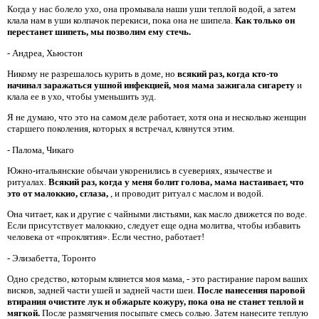
Когда у нас болело ухо, она промывала наши уши теплой водой, а затем
клала нам в уши колпачок перекиси, пока она не шипела.
Как только он
перестанет шипеть, мы позволим ему стечь.
- Андреа, Хьюстон
Никому не разрешалось курить в доме, но
всякий раз, когда кто-то
начинал заражаться ушной инфекцией, моя мама зажигала сигарету
и
клала ее в ухо, чтобы уменьшить зуд.
Я не думаю, что это на самом деле работает, хотя она и несколько женщин
старшего поколения, которых я встречал, клянутся этим.
- Палома, Чикаго
Южно-итальянские обычаи укоренились в суевериях, язычестве и
ритуалах.
Всякий раз, когда у меня болит голова, мама настаивает, что
это от малоккио, сглаза,
, и проводит ритуал с маслом и водой.
Она читает, как и другие с чайными листьями, как масло движется по воде.
Если присутствует малоккио, следует еще одна молитва, чтобы избавить
человека от «проклятия». Если честно, работает!
- Элизабетта, Торонто
Одно средство, которым клянется моя мама, - это растирание паром ваших
висков, задней части ушей и задней части шеи.
После нанесения паровой
втирания очистите лук и обжарьте кожуру, пока она не станет теплой и
мягкой.
После размягчения посыпьте смесь солью. Затем нанесите теплую