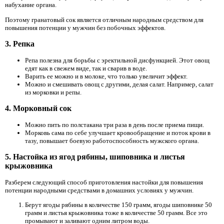
набухание органа.
Поэтому гранатовый сок является отличным народным средством для
повышения потенции у мужчин без побочных эффектов.
3. Репка
Репа полезна для борьбы с эректильной дисфункцией. Этот овощ
едят как в свежем виде, так и сварив в воде.
Варить ее можно и в молоке, что только увеличит эффект.
Можно и смешивать овощ с другими, делая салат. Например, салат
из морковки и репы.
4. Морковный сок
Можно пить по полстакана три раза в день после приема пищи.
Морковь сама по себе улучшает кровообращение и поток крови в
тазу, повышает боевую работоспособность мужского органа.
5. Настойка из ягод рябины, шиповника и листья
крыжовника
Разберем следующий способ приготовления настойки для повышения
потенции народными средствами в домашних условиях у мужчин.
Берут ягоды рябины в количестве 150 грамм, ягоды шиповнике 50
грамм и листья крыжовника тоже в количестве 50 грамм. Все это
промывают и заливают одним литром воды.