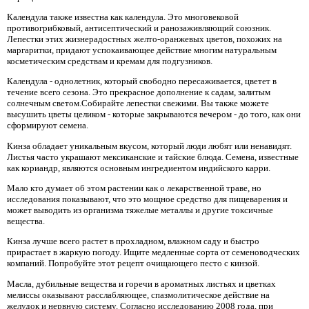
Календула также известна как календула. Это многовековой
противогрибковый, антисептический и ранозаживляющий союзник.
Лепестки этих жизнерадостных желто-оранжевых цветов, похожих на
маргаритки, придают успокаивающее действие многим натуральным
косметическим средствам и кремам для подгузников.
Календула - однолетник, который свободно пересаживается, цветет в
течение всего сезона. Это прекрасное дополнение к садам, залитым
солнечным светом.Собирайте лепестки свежими. Вы также можете
высушить цветы целиком - которые закрываются вечером - до того, как они
сформируют семена.
Кинза обладает уникальным вкусом, который люди любят или ненавидят.
Листья часто украшают мексиканские и тайские блюда. Семена, известные
как кориандр, являются основным ингредиентом индийского карри.
Мало кто думает об этом растении как о лекарственной траве, но
исследования показывают, что это мощное средство для пищеварения и
может выводить из организма тяжелые металлы и другие токсичные
вещества.
Кинза лучше всего растет в прохладном, влажном саду и быстро
прирастает в жаркую погоду. Ищите медленные сорта от семеноводческих
компаний. Попробуйте этот рецепт очищающего песто с кинзой.
Масла, дубильные вещества и горечи в ароматных листьях и цветках
мелиссы оказывают расслабляющее, спазмолитическое действие на
желудок и нервную систему. Согласно исследованию 2008 года, при