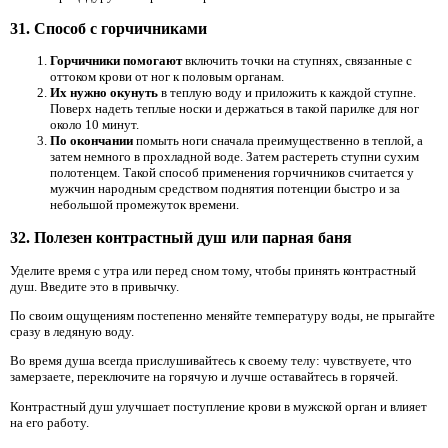
31. Способ с горчичниками
Горчичники помогают
включить точки на ступнях, связанные с
оттоком крови от ног к половым органам.
Их нужно окунуть
в теплую воду и приложить к каждой ступне.
Поверх надеть теплые носки и держаться в такой парилке для ног
около 10 минут.
По окончании
помыть ноги сначала преимущественно в теплой, а
затем немного в прохладной воде. Затем растереть ступни сухим
полотенцем. Такой способ применения горчичников считается у
мужчин народным средством поднятия потенции быстро и за
небольшой промежуток времени.
32. Полезен контрастный душ или парная баня
Уделите время с утра или перед сном тому, чтобы принять контрастный
душ. Введите это в привычку.
По своим ощущениям постепенно меняйте температуру воды, не прыгайте
сразу в ледяную воду.
Во время душа всегда прислушивайтесь к своему телу: чувствуете, что
замерзаете, переключите на горячую и лучше оставайтесь в горячей.
Контрастный душ улучшает поступление крови в мужской орган и влияет
на его работу.