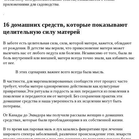
приложениями для садоводства.
.
16 домашних средств, которые показывают
целительную силу матерей
В заботе есть целительная сила, сила, которой матери, кажется, обладают
от рождения. В детстве мы верили, что прикосновение матери может
вылечить нас от любого недуга или болезни. Независимо от того, была ли
боль внутренней или внешней, матери всегда точно знали, как избавить нас
от нее.
В этих сценариях важнее всего всегда была мысль.
В частности, для маргинализированных сообществ этот процесс часто
требует, чтобы матери одновременно действовали как культурные
привратники.Эти ритуалы и гордость за них передаются из поколения в
поколение и передаются им от матерей. Без сохранения практик эти
домашние средства и наша уверенность в их исцелении могут быть
потеряны.
От Канады до Эквадора мы получили рассказы женщин о домашних
средствах, которые были преобладающими в их собственной жизни.
В то время как паровая мазь и лук казались фаворитами при лечении
широкого спектра заболеваний, различное происхождение этих лекарств
просто свидетельствует о том, что женщины во всем мире гораздо более