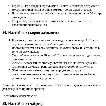
Берут 11 ягод спаржи, промывают и дают настояться в термосе с
только что кипяченой водой в объеме 400 мл около 7 часов.
Полученную смесь употребляют перед приемом пищи по 50 мл три
раза в день.
Спаржа хороша для профилактики заболеваний простаты и
увеличения мужской силы.
24. Настойка из корня женьшеня
Корень
женьшеня в измельченном виде заливают водкой. Корень
берется в соотношении 1 на 20 к водке соответственно.
Настойку кладут в место, закрытое от лучей света, и не трогают в
течение двух недель.
Употребляют
смесь по 20 каплей 2 раза в течение всего дня перед
приемом пищи.
Женьшень полезен, поскольку увеличивает количество мужских
гормонов и улучшает репродуктивные способности мужика.
Женьшень считается
в социуме народным средством,
повышающим потенцию у мужчин. Только есть одно но. Ее не
рекомендуется пить перед сном.
Кроме женьшеня, мы также говорили на сайте и о специальных техниках
для тех, у кого пропала эрекция.
Рассмотрим далее чабрец.
25. Настойка из чабреца