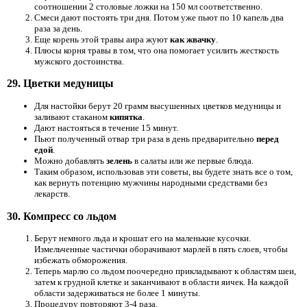
соотношении 2 столовые ложки на 150 мл соответственно.
Смеси дают постоять три дня. Потом уже пьют по 10 капель два
раза за день.
Еще корень этой травы аира жуют
как жвачку
.
Плюсы корня травы в том, что она помогает усилить жесткость
мужского достоинства.
29. Цветки медуницы
Для настойки берут 20 грамм высушенных цветков медуницы и
заливают стаканом
кипятка
.
Дают настояться в течение 15 минут.
Пьют полученный отвар три раза в день предварительно
перед
едой
.
Можно добавлять
зелень
в салаты или же первые блюда.
Таким образом, использовав эти советы, вы будете знать все о том,
как вернуть потенцию мужчины народными средствами без
лекарств.
30. Компресс со льдом
Берут немного льда и крошат его на маленькие кусочки.
Измельченные частички оборачивают марлей в пять слоев, чтобы
избежать обморожения.
Теперь марлю со льдом поочередно прикладывают к областям шеи,
затем к грудной клетке и заканчивают в области яичек. На каждой
области задерживаться не более 1 минуты.
Процедуру повторяют 3-4 раза.