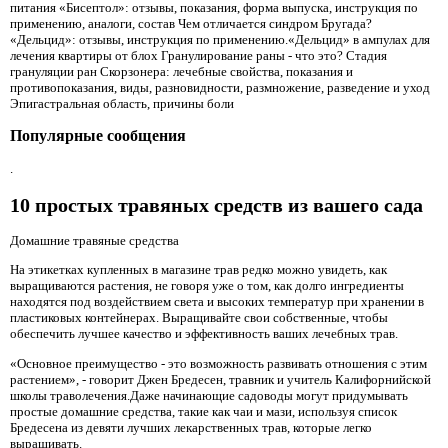
питания «Бисептол»: отзывы, показания, форма выпуска, инструкция по
применению, аналоги, состав Чем отличается синдром Бругада?
«Дельцид»: отзывы, инструкция по применению.«Дельцид» в ампулах для
лечения квартиры от блох Гранулирование раны - что это? Стадия
грануляции ран Скорзонера: лечебные свойства, показания и
противопоказания, виды, разновидности, размножение, разведение и уход
Эпигастральная область, причины боли
Популярные сообщения
.
10 простых травяных средств из вашего сада
Домашние травяные средства
На этикетках купленных в магазине трав редко можно увидеть, как
выращиваются растения, не говоря уже о том, как долго ингредиенты
находятся под воздействием света и высоких температур при хранении в
пластиковых контейнерах. Выращивайте свои собственные, чтобы
обеспечить лучшее качество и эффективность ваших лечебных трав.
«Основное преимущество - это возможность развивать отношения с этим
растением», - говорит Джен Бредесен, травник и учитель Калифорнийской
школы траволечения.Даже начинающие садоводы могут придумывать
простые домашние средства, такие как чаи и мази, используя список
Бредесена из девяти лучших лекарственных трав, которые легко
выращивать.