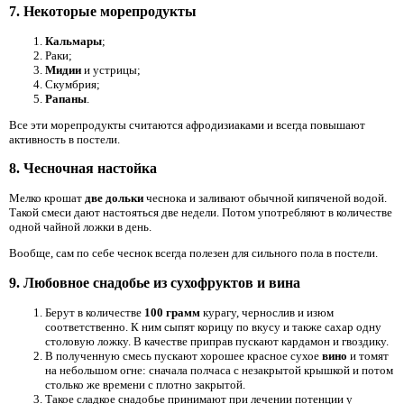
7. Некоторые морепродукты
Кальмары
;
Раки;
Мидии
и устрицы;
Скумбрия;
Рапаны
.
Все эти морепродукты считаются афродизиаками и всегда повышают
активность в постели.
8. Чесночная настойка
Мелко крошат
две дольки
чеснока и заливают обычной кипяченой водой.
Такой смеси дают настояться две недели. Потом употребляют в количестве
одной чайной ложки в день.
Вообще, сам по себе чеснок всегда полезен для сильного пола в постели.
9. Любовное снадобье из сухофруктов и вина
Берут в количестве
100 грамм
курагу, чернослив и изюм
соответственно. К ним сыпят корицу по вкусу и также сахар одну
столовую ложку. В качестве приправ пускают кардамон и гвоздику.
В полученную смесь пускают хорошее красное сухое
вино
и томят
на небольшом огне: сначала полчаса с незакрытой крышкой и потом
столько же времени с плотно закрытой.
Такое сладкое снадобье принимают при лечении потенции у