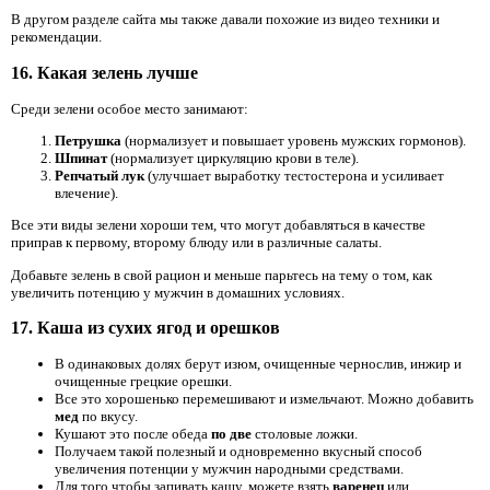
В другом разделе сайта мы также давали похожие из видео техники и
рекомендации.
16. Какая зелень лучше
Среди зелени особое место занимают:
Петрушка
(нормализует и повышает уровень мужских гормонов).
Шпинат
(нормализует циркуляцию крови в теле).
Репчатый лук
(улучшает выработку тестостерона и усиливает
влечение).
Все эти виды зелени хороши тем, что могут добавляться в качестве
приправ к первому, второму блюду или в различные салаты.
Добавьте зелень в свой рацион и меньше парьтесь на тему о том, как
увеличить потенцию у мужчин в домашних условиях.
17. Каша из сухих ягод и орешков
В одинаковых долях берут изюм, очищенные чернослив, инжир и
очищенные грецкие орешки.
Все это хорошенько перемешивают и измельчают. Можно добавить
мед
по вкусу.
Кушают это после обеда
по две
столовые ложки.
Получаем такой полезный и одновременно вкусный способ
увеличения потенции у мужчин народными средствами.
Для того чтобы запивать кашу, можете взять
варенец
или