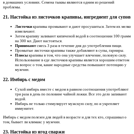
в домашних условиях. Семена тыквы являются одним из решений
проблемы.
21. Настойка из листочков крапивы, ингредиент для супов
Листочки
крапивы промывают и дают просушиться. Затем их мелко
измельчают.
Затем крапиву заливают кипяченой водой в соотношении 100 грамм
на 300 мл. Дают настояться.
Принимают
смесь 3 раза в течение дня до употребления пищи.
Промытые листочки крапивы также добавляют в супы, гарниры.
Плюсы
крапивы в том, что она улучшает влечение, половую силу.
Использование в еде листочков крапивы является хорошим ответом
на вопрос о том, какие народные средства повышают потенцию у
мужчин.
22. Имбирь с медом
Сухой имбирь вместе с медом в равном соотношения употребляют
три раза в день по половине чайной ложки. Все это дело запивают
водой.
Имбирь не только стимулирует мужскую силу, но и укрепляет
иммунитет.
Имбирь с медом полезен для людей в возрасте и для тех кто, спрашивал о
том, бывает ли климакс у мужчин.
23. Настойка из ягод спаржи