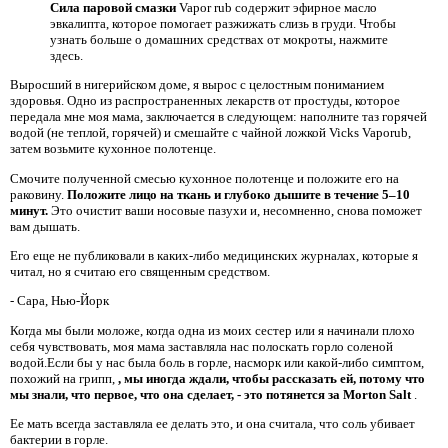
Сила паровой смазки
Vapor rub содержит эфирное масло
эвкалипта, которое помогает разжижать слизь в груди. Чтобы
узнать больше о домашних средствах от мокроты, нажмите
здесь.
Выросший в нигерийском доме, я вырос с целостным пониманием
здоровья. Одно из распространенных лекарств от простуды, которое
передала мне моя мама, заключается в следующем: наполните таз горячей
водой (не теплой, горячей) и смешайте с чайной ложкой Vicks Vaporub,
затем возьмите кухонное полотенце.
Смочите полученной смесью кухонное полотенце и положите его на
раковину.
Положите лицо на ткань и глубоко дышите в течение 5–10
минут.
Это очистит ваши носовые пазухи и, несомненно, снова поможет
вам дышать.
Его еще не публиковали в каких-либо медицинских журналах, которые я
читал, но я считаю его священным средством.
- Сара, Нью-Йорк
Когда мы были моложе, когда одна из моих сестер или я начинали плохо
себя чувствовать, моя мама заставляла нас полоскать горло соленой
водой.Если бы у нас была боль в горле, насморк или какой-либо симптом,
похожий на грипп,
, мы иногда ждали, чтобы рассказать ей, потому что
мы знали, что первое, что она сделает, - это потянется за Morton Salt
.
Ее мать всегда заставляла ее делать это, и она считала, что соль убивает
бактерии в горле.