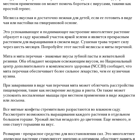
местном применении он может помочь бороться с вирусами, такими как
простой герпес.
Мелисса вкусная и достаточно нежная для детей, если ее готовить в виде
чая или настойки на глицериновой основе.
Это успокаивающее и поднимающее настроение многолетнее растение
образует в саду красивый участок яркой зелени и является прекрасным
растением для выращивания в свежем виде. Сушеная трава теряет силу
через шесть месяцев. Попробуйте этот настой мелиссы и мяты перечной.
Мята и мята перечная - знакомые вкусы зубной пасты и жевательной
резинки. Оба обладают мощным освежающим вкусом, но Национальный
центр дополнительного и комплексного здоровья (NCCIH) сообщает, что
мята перечная обеспечивает более сильное лекарство, чем ее кузнечная
кузина.
При заваривании в виде чая перечная мята может облегчить расстройства
пищеварения, такие как несварение желудка и рвота. Он также может
успокоить воспаленные мышцы при местном применении в виде жидкости
или лосьона.
Все мятные конфеты стремительно разрастаются во влажном саду.
Рассмотрите возможность выращивания каждого растения в отдельном
большом горшке. Урожай листья незадолго до цветения. Еще немного, и
они станут горькими на вкус.
Розмарин - прекрасное средство для восстановления сил. Это многолетнее
древесное растение стимулирует энергию и оптимизм, обостряет память и