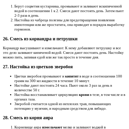
Берут соцветия кустарника, промывают и заливают вскипяченной
водой в соотношении 1 к 2. Смеси дают постоять день. Затем пьют
2-3 раза в день.
Настойка из чабреца полезны для предотвращения появления
импотенции или же простатита, она приводит в порядок выработку
гормонов.
26. Смесь из кориандра и петрушки
Кориандр высушивают и измельчают. К нему добавляют петрушку и все
это дело заливают кипяченой водой. Смеси дают постоять день. Настойку
можно пить, запивая едой или же так просто в течение дня.
27. Настойка из цветков зверобоя
Цветки зверобоя промывают и
кипятят
в воде в соотношении 100
грамм на 300 мл жидкости в течение 10 минут.
Настойке дают постоять 24 часа. Пьют около 3 раз за день в
количестве 50 г.
Настойка восстанавливает циркуляцию
крови
в теле, в том числе и в
органах таза.
Зверобой считается одной из неплохих трав, повышающих
потенцию у мужчин, и народным средством для либидо.
28. Смесь из корня аира
Корневище аира
измельчают
мелко и заливают водкой в