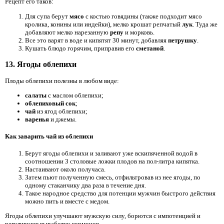
Рецепт его таков:
Для супа берут
мясо
с костью говядины (также подходит мясо
кролика, конины или индейки), мелко крошат репчатый
лук
. Туда же
добавляют мелко нарезанную
репу
и морковь.
Все это варят в воде и кипятят 30 минут, добавляя
петрушку
.
Кушать блюдо горячим, приправив его
сметаной
.
13. Ягоды облепихи
Плоды облепихи полезны в любом виде:
салаты
с маслом облепихи;
облепиховый сок
;
чай
из ягод облепихи;
варенья
и джемы.
Как заварить чай из облепихи
Берут ягоды облепихи и заливают уже вскипяченной водой в
соотношении 3 столовые ложки плодов на пол-литра кипятка.
Настаивают около получаса.
Затем пьют полученную смесь, отфильтровав из нее ягоды, по
одному стаканчику два раза в течение дня.
Такое народное средство для потенции мужчин быстрого действия
можно пить и вместе с медом.
Ягоды облепихи улучшают мужскую силу, борются с импотенцией и
регулируют выработку гормонов.