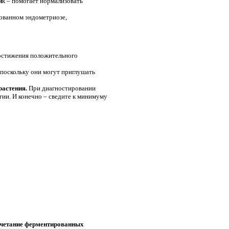
и
к – помогает нормализовать
рованном эндометриозе,
остижения положительного
 поскольку они могут приглушать
растения.
При диагностировании
гии. И конечно – сведите к минимуму
сочетание ферментированных