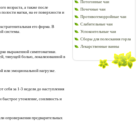
Потогонные чаи
го возраста, а также после
Почечные чаи
 полости матки, на ее поверхности и
Противогеморройные чаи
Слабительные чаи
кстрагенитальная его форма. В
ой системы.
Успокоительные чаи
Сборы для полоскания горла
Лекарственные ванны
 ярко выраженной симптоматики.
ей, тянущей болью, локализованной в
ой или эмоциональной нагрузке.
 себя за 1-3 недели до наступления
 быстрое утомление, сонливость и
 или опровержения предварительных