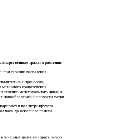
лекарственные травы и растения:
а, при терапии воспаления
оспалительных процессах,
о маточного кровотечения.
 в течении менструального цикла и
х новообразований в полости матки.
апаривают в пол литре крутого
пол часа до основного приема
 в лечебных целях выбирать белую