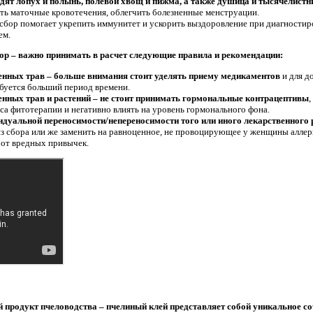
дят лопух и полынь, полевой хвощ и пижма, а также душица и тысячелистн
ть маточные кровотечения, облегчить болезненные менструации.
 сбор помогает укрепить иммунитет и ускорить выздоровление при диагности
ем.
бор – важно принимать в расчет следующие правила и рекомендации:
енных трав – больше внимания стоит уделять приему медикаментов
и для д
ебуется больший период времени.
енных трав и растений – не стоит принимать гормональные контрацептивы
,
а фитотерапии и негативно влиять на уровень гормонального фона.
дуальной переносимости/непереносимости того или иного лекарственного 
из сбора или же заменить на равноценное, не провоцирующее у женщины аллер
 от вредных привычек.
 продукт пчеловодства – пчелиный клей представляет собой уникальное 