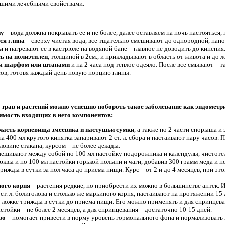
чшими лечебными свойствами.
ну
– вода должна покрывать ее и не более, далее оставляем на ночь настояться,
ся глина
– сверху чистая вода, все тщательно смешивают до однородной, на
ы
и нагревают ее в кастрюле на водяной бане – главное не доводить до кипения
 на полиэтилен
, толщиной в 2см., и прикладывают в область от живота и до л
ым шарфом или штанами
и на 2 часа под теплое одеяло. После все смывают – 
сов, готовя каждый день новую порцию глины.
трав и растений можно успешно побороть такое заболевание как эндометр
имость входящих в него компонентов:
часть корневища змеевика и пастушьи сумки
, а также по 2 части спорыша и
а 400 мл крутого кипятка запаривают 2 ст. л. сбора и настаивают пару часов. 
овине стакана, курсом – не более декады.
ешивают между собой по 100 мл настойку подорожника и календулы, чистотела
юквы и по 100 мл настойки горькой полыни и чаги, добавив 300 грамм меда и 
ижды в сутки за пол часа до приема пищи. Курс – от 2 и до 4 месяцев, при эт
ного корня
– растения редкие, но приобрести их можно в большинстве аптек. 
 ст. л. болиголова и столько же марьиного корня, настаивают на протяжении 15
ложке трижды в сутки до приема пищи. Его можно применять и для спринцевания
стойки – не более 2 месяцев, а для спринцевания – достаточно 10-15 дней.
во
– помогает привести в норму уровень гормонального фона и нормализовать