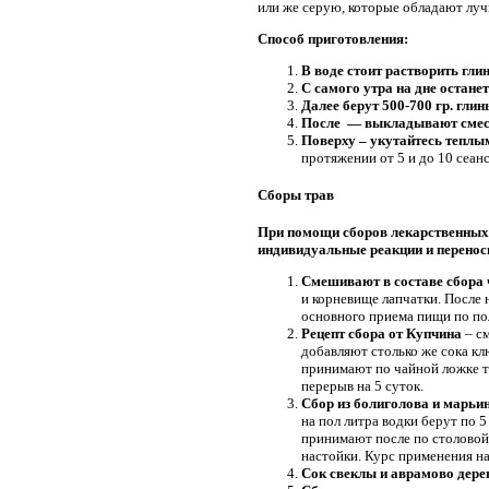
или же серую, которые обладают лу
Способ приготовления:
В воде стоит растворить гли
С самого утра на дне останет
Далее берут 500-700 гр. глин
После — выкладывают смесь
Поверху – укутайтесь тепл
протяжении от 5 и до 10 сеан
Сборы трав
При помощи сборов лекарственных 
индивидуальные реакции и перенос
Смешивают в составе сбора 
и корневище лапчатки. После н
основного приема пищи по пол
Рецепт сбора от Купчина
– см
добавляют столько же сока кл
принимают по чайной ложке тр
перерыв на 5 суток.
Сбор из болиголова и марьи
на пол литра водки берут по 5
принимают после по столовой 
настойки. Курс применения на
Сок свеклы и аврамово дере