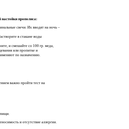
й настойки прополиса:
инальные свечи. Их вводят на ночь –
астворите в стакане воды
чите, и смешайте со 100 гр. меда,
цевания или пропитке и
рименяют по назначению.
ением важно пройти тест на
 пищи.
еносимость и отсутствие аллергии.