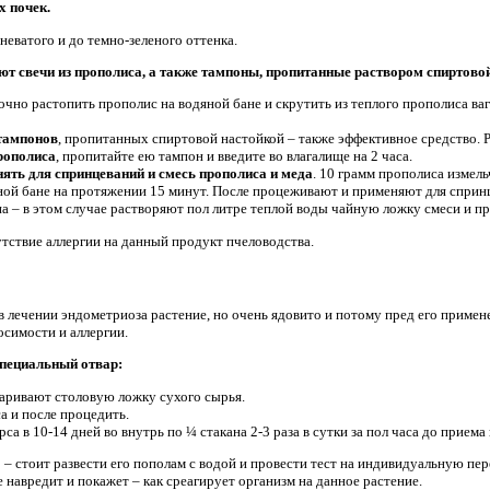
х почек.
неватого и до темно-зеленого оттенка.
т свечи из прополиса, а также тампоны, пропитанные раствором спиртово
очно растопить прополис на водяной бане и скрутить из теплого прополиса ваг
тампонов
, пропитанных спиртовой настойкой – также эффективное средство. Р
прополиса
, пропитайте ею тампон и введите во влагалище на 2 часа.
ять для спринцеваний и смесь прополиса и меда
. 10 грамм прополиса измель
яной бане на протяжении 15 минут. После процеживают и применяют для сприн
а – в этом случае растворяют пол литре теплой воды чайную ложку смеси и п
утствие аллергии на данный продукт пчеловодства.
в лечении эндометриоза растение, но очень ядовито и потому пред его примен
симости и аллергии.
специальный отвар:
паривают столовую ложку сухого сырья.
а и после процедить.
а в 10-14 дней во внутрь по ¼ стакана 2-3 раза в сутки за пол часа до приема
– стоит развести его пополам с водой и провести тест на индивидуальную пер
 навредит и покажет – как среагирует организм на данное растение.