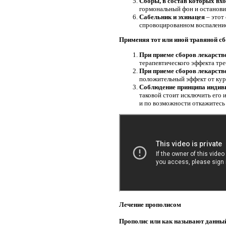
Сборы, в состав которых вхо
гормональный фон и останови
Сабельник и эхинацея
– этот
спровоцированном воспалени
Применяя тот или иной травяной с
При приеме сборов лекарств
терапевтического эффекта тр
При приеме сборов лекарств
положительный эффект от курс
Соблюдение принципа индиви
таковой стоит исключить его 
и по возможности откажитесь
Лечение прополисом
Прополис или как называют данный