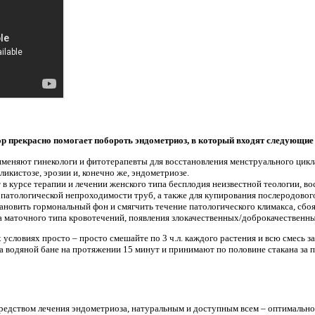
р прекрасно помогает побороть эндометриоз, в который входят следующие 
именяют гинекологи и фитотерапевты для восстановления менструального цикл
икистозе, эрозии и, конечно же, эндометриозе.
 в курсе терапии и лечении женского типа бесплодия неизвестной теологии, в
патологической непроходимости труб, а также для купирования послеродовог
ановить гормональный фон и смягчить течение патологического климакса, сбоя
а маточного типа кровотечений, появления злокачественных/доброкачественны
условиях просто – просто смешайте по 3 ч.л. каждого растения и всю смесь з
а водяной бане на протяжении 15 минут и принимают по половине стакана за 
редством лечения эндометриоза, натуральным и доступным всем – оптимально