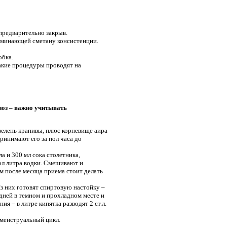
 предварительно закрыв.
поминающей сметану консистенции.
.
обка.
такие процедуры проводят на
иоз – важно учитывать
 зелень крапивы, плюс корневище аира
Принимают его за пол часа до
 и 300 мл сока столетника,
пол литра водки. Смешивают и
ом после месяца приема стоит делать
Из них готовят спиртовую настойку –
 дней в темном и прохладном месте и
 – в литре кипятка разводят 2 ст.л.
 менструальный цикл.