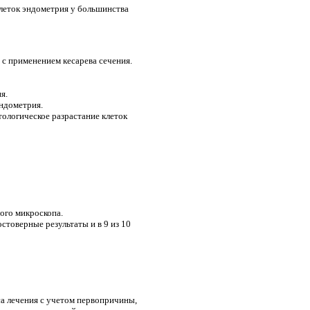
клеток эндометрия у большинства
 с применением кесарева сечения.
я.
эндометрия.
тологическое разрастание клеток
ого микроскопа.
товерные результаты и в 9 из 10
са лечения с учетом первопричины,