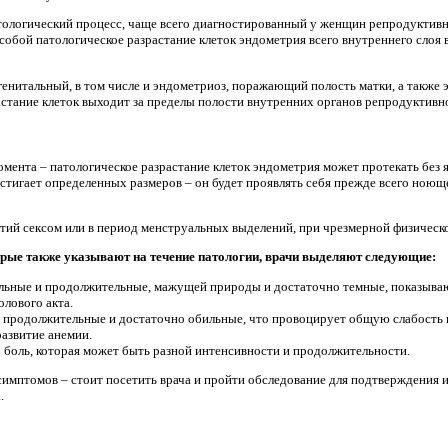
тологический процесс, чаще всего диагностированный у женщин репродуктивно
собой патологическое разрастание клеток эндометрия всего внутреннего слоя в
енитальный, в том числе и эндометриоз, поражающий полость матки, а также э
стание клеток выходит за пределы полости внутренних органов репродуктивн
омента – патологическое разрастание клеток эндометрия может протекать без
остигает определенных размеров – он будет проявлять себя прежде всего ноющ
ятий сексом или в период менструальных выделений, при чрезмерной физическ
рые также указывают на течение патологии, врачи выделяют следующие:
ьные и продолжительные, мажущей природы и достаточно темные, показывают
олового акта.
 продолжительные и достаточно обильные, что провоцирует общую слабость и
азвитие анемии.
 боль, которая может быть разной интенсивности и продолжительности.
симптомов – стоит посетить врача и пройти обследование для подтверждения
.