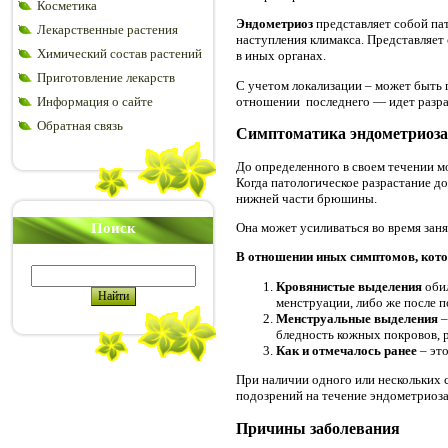
Косметика
Эндометриоз
представляет собой па
Лекарственные растения
наступления климакса. Представляет 
Химический состав растений
в иных органах.
Приготовление лекарств
С учетом локализации – может быть г
отношении последнего — идет разра
Информация о сайте
Обратная связь
Симптоматика эндометриоза
До определенного в своем течении м
Когда патологическое разрастание д
нижней части брюшины.
Поиск
Она может усиливаться во время зан
В отношении иных симптомов, кото
Кровянистые выделения
обил
менструации, либо же после п
Менструальные выделения
–
бледность кожных покровов, р
Как и отмечалось ранее
– это
При наличии одного или нескольких 
подозрений на течение эндометриоза
Причины заболевания