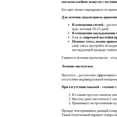
пчелами клейких веществ с весенни
Его цвет может варьировать от корич
Для лечения эндометриоза применяю
В отношении свечей
– достат
курс лечения 10-15 дней.
В отношении закладывания 
1 ст. л. спиртовой настойки 
Помимо этого, можно примен
саму смесь прогрейте на вод
последующей закладке тампон
Главное в лечении прополисом – отс
Лечение чистотелом
Чистотел – достаточно эффективное 
отсутствие индивидуальной неперено
При отсутствии таковой – готовят 
В стакане крутого кипятка за
Настою дают настояться 2 час
Принимают на протяжении курс
Прежде чем принимать данный отвар 
Такой облегченный вариант отвара не