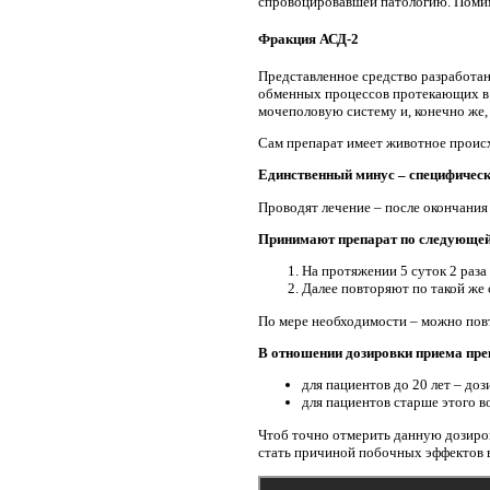
спровоцировавшей патологию. Помим
Фракция АСД-2
Представленное средство разработан
обменных процессов протекающих в 
мочеполовую систему и, конечно же,
Сам препарат имеет животное проис
Единственный минус – специфическ
Проводят лечение – после окончания
Принимают препарат по следующей
На протяжении 5 суток 2 раза 
Далее повторяют по такой же 
По мере необходимости – можно повт
В отношении дозировки приема пре
для пациентов до 20 лет – доз
для пациентов старше этого во
Чтоб точно отмерить данную дозиро
стать причиной побочных эффектов в