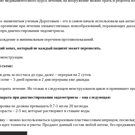
о медикаментозного курса лечения, на вооружение можно брать и рецепты из
о знаменитым ученым Дороговым – его в самом начале использовали как антис
организме при лечении злокачественных новообразований, поражающих дых
 при диагностировании эндометриоза.
хождение и минимальным перечнем противопоказаний.
ий запах, который не каждый пациент может переносить.
 менструации.
 схеме:
в день за пол часа до еды, далее – перерыв на 2 суток.
схеме – 5 дней приема и 2 дня перерыва еже дважды.
орить лечение. Но только в следующем менструальном цикле и принимают пре
парата при диагностировании эндометриоза – она следующая:
ировка не должна превышать 0.7-1 мл на 20 мл воды.
зраста – 2-5 мл, которые растворяют в стакане воды.
вку – можно воспользоваться одноразовым пластмассовым шприцом, посколь
 идее тошноты и рвоты. Продают данный состав любой аптеке, без предъявлен