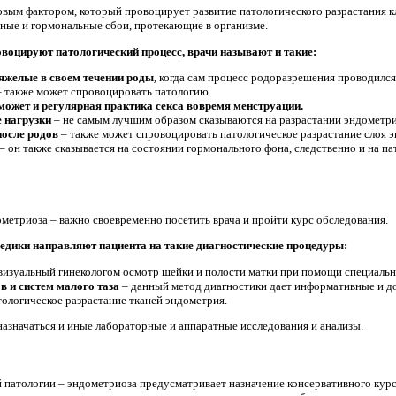
овым фактором, который провоцирует развитие патологического разрастания 
ные и гормональные сбои, протекающие в организме.
воцируют патологический процесс, врачи называют и такие:
яжелые в своем течении роды,
когда сам процесс родоразрешения проводился
 также может спровоцировать патологию.
ожет и регулярная практика секса вовремя менструации.
е нагрузки
– не самым лучшим образом сказываются на разрастании эндометри
после родов
– также может спровоцировать патологическое разрастание слоя 
– он также сказывается на состоянии гормонального фона, следственно и на па
ометриоза – важно своевременно посетить врача и пройти курс обследования.
медики направляют пациента на такие диагностические процедуры:
визуальный гинекологом осмотр шейки и полости матки при помощи специальн
в и систем малого таза
– данный метод диагностики дает информативные и дос
тологическое разрастание тканей эндометрия.
назначаться и иные лабораторные и аппаратные исследования и анализы.
 патологии – эндометриоза предусматривает назначение консервативного кур