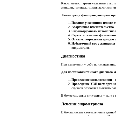
Как отмечают врачи – главным старт
женщин, гинекологи называют иммун
Также среди факторов, которые про
Поздние у женщины или же т
Абортивное вмешательство
–
Спровоцировать патологию м
Стресс и тяжелые физически
Отказ от кормления грудью 
Избыточный вес у женщины
эндометрия.
Диагностика
При выявлении у себя признаков энд
Для постановки точного диагноза 
Проведение кольпоскопии
– 
Проведение УЗИ всех органо
случаев позволяет выявить па
В более спорных ситуациях – могут 
Лечение эндометриоза
В большинстве своем лечение данной