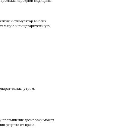
 арсенала народной медицины.
ептик и стимулятор многих
ательную и пищеварительную,
парат только утром.
ку превышение дозировки может
ия рецепта от врача.