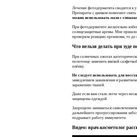
Лечение фотодерматита сводится к у
Препараты с цинком помогают снять 
можно использовать мази с глюкок
При фотодерматите желательно избег
солнцезащитные кремы. Мне пришлось
проверяла реакцию организма, то до с
Что нельзя делать при зуде п
При солнечных ожогах категорически
полотенце заменить мягкой салфетко
плёнку.
Не следует использовать для восс
замедлением заживления и развитием
заражению тканей.
Даже если вам стало легче через нес
защищены одеждой
Запрещено заниматься самолечением 
дальнейшего прогрессирования забол
подрывает работу иммунитета.
Видео: врач-косметолог расск