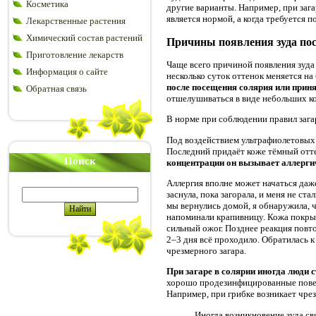
Косметика
другие варианты. Например, при зага
является нормой, а когда требуется 
Лекарственные растения
Химический состав растений
Причины появления зуда пос
Приготовление лекарств
Чаще всего причиной появления зуда 
Информация о сайте
несколько суток оттенок меняется на
после посещения солярия или приня
Обратная связь
отшелушиваться в виде небольших к
В норме при соблюдении правил загар
Под воздействием ультрафиолетовых 
Последний придаёт коже тёмный отте
Поиск
концентрации он вызывает аллерги
Аллергия вполне может начаться даже
заснула, пока загорала, и меня не с
мы вернулись домой, я обнаружила, 
напоминали крапивницу. Кожа покрыла
сильный ожог. Позднее реакция повт
2–3 дня всё проходило. Обратилась к
чрезмерного загара.
При загаре в солярии иногда люди 
хорошо продезинфицированные повер
Например, при грибке возникает чре
Иногда возникновение зуда св