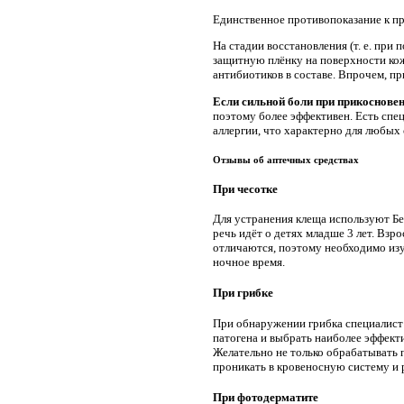
Единственное противопоказание к п
На стадии восстановления (т. е. при
защитную плёнку на поверхности ко
антибиотиков в составе. Впрочем, п
Если сильной боли при прикосновен
поэтому более эффективен. Есть спе
аллергии, что характерно для любых 
Отзывы об аптечных средствах
При чесотке
Для устранения клеща используют Бен
речь идёт о детях младше 3 лет. Взр
отличаются, поэтому необходимо изу
ночное время.
При грибке
При обнаружении грибка специалист
патогена и выбрать наиболее эффект
Желательно не только обрабатывать 
проникать в кровеносную систему и 
При фотодерматите