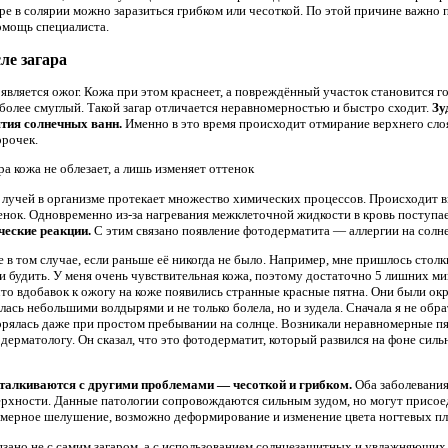
ре в солярии можно заразиться грибком или чесоткой. По этой причине важно п
помощь специалиста.
ле загара
является ожог. Кожа при этом краснеет, а повреждённый участок становится г
 более смуглый. Такой загар отличается неравномерностью и быстро сходит.
Зу
тия солнечных ванн.
Именно в это время происходит отмирание верхнего слоя
орочек.
а кожа не облезает, а лишь изменяет оттенок
лучей в организме протекает множество химических процессов. Происходит в
нок. Одновременно из-за нагревания межклеточной жидкости в кровь поступа
ческие реакции.
С этим связано появление фотодерматита — аллергии на солн
 в том случае, если раньше её никогда не было. Например, мне пришлось столкн
тали будить. У меня очень чувствительная кожа, поэтому достаточно 5 лишних м
что вдобавок к ожогу на коже появились странные красные пятна. Они были о
сь небольшими волдырями и не только болела, но и зудела. Сначала я не обра
орялась даже при простом пребывании на солнце. Возникали неравномерные пят
 дерматологу. Он сказал, что это фотодерматит, который развился на фоне сил
сталкиваются с другими проблемами — чесоткой и грибком.
Оба заболевания
хности. Данные патологии сопровождаются сильным зудом, но могут присое
змерное шелушение, возможно деформирование и изменение цвета ногтевых пл
язано не с самим загаром, а с использованием солнцезащитных и увлажняющих