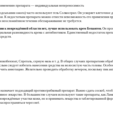
рименению препарата — индивидуальная непереносимость
 подсыхании ожога) часто используют гель Солкосерил. Он ускоряет клеточное 
жи. К недостаткам препарата можно отнести невозможность его применения п
ри неосложнённом течении обеззараживание не требуется.
ии к повреждённой области нет, лучше использовать крем Бепантен.
Он прон
циальная разновидность крема с антибиотиком. Единственный недостаток пре
средств.
зилбензоат, Спрегаль, серную мазь и т. д. В общих случаях препаратами обр
ослым следует избегать нанесения средства на волосистую часть головы. Особ
чить аннотацию. Желательно проводить обработку вечером, поскольку пик ак
 назначает подходящий противогрибковый препарат. Важно сдать соскоб, что
ивное лекарство. В большинстве случаев используют такие препараты, как Лам
повреждённые участки кожи, но и принимать лекарства в таблетированной фор
распространяться через неё.