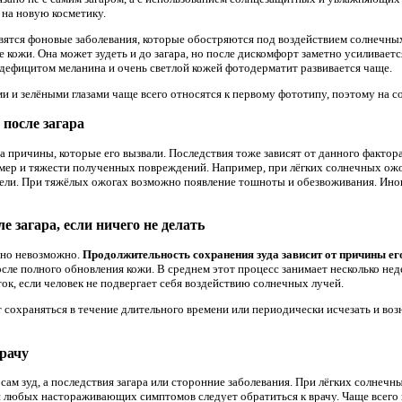
 на новую косметику.
вятся фоновые заболевания, которые обостряются под воздействием солнечных
 кожи. Она может зудеть и до загара, но после дискомфорт заметно усиливаетс
с дефицитом меланина и очень светлой кожей фотодерматит развивается чаще.
 и зелёными глазами чаще всего относятся к первому фототипу, поэтому на со
после загара
 а причины, которые его вызвали. Последствия тоже зависят от данного фактора
 мер и тяжести полученных повреждений. Например, при лёгких солнечных ож
дели. При тяжёлых ожогах возможно появление тошноты и обезвоживания. Ино
е загара, если ничего не делать
чно невозможно.
Продолжительность сохранения зуда зависит от причины ег
осле полного обновления кожи. В среднем этот процесс занимает несколько не
ок, если человек не подвергает себя воздействию солнечных лучей.
сохраняться в течение длительного времени или периодически исчезать и возник
врачу
сам зуд, а последствия загара или сторонние заболевания. При лёгких солнеч
ии любых настораживающих симптомов следует обратиться к врачу. Чаще всег