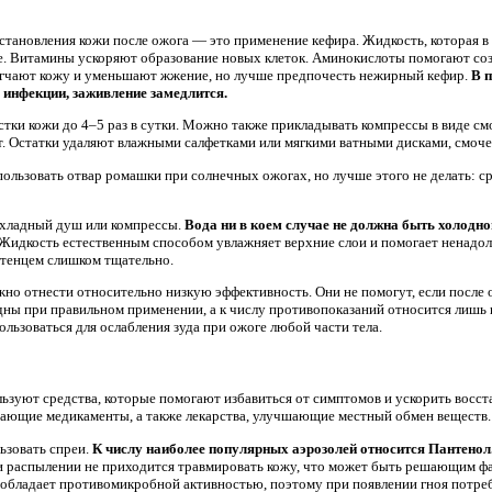
ановления кожи после ожога — это применение кефира. Жидкость, которая в 
е. Витамины ускоряют образование новых клеток. Аминокислоты помогают соз
гчают кожу и уменьшают жжение, но лучше предпочесть нежирный кефир.
В 
 инфекции, заживление замедлится.
тки кожи до 4–5 раз в сутки. Можно также прикладывать компрессы в виде см
ет. Остатки удаляют влажными салфетками или мягкими ватными дисками, смоче
ользовать отвар ромашки при солнечных ожогах, но лучше этого не делать: с
охладный душ или компрессы.
Вода ни в коем случае не должна быть холодно
Жидкость естественным способом увлажняет верхние слои и помогает ненадол
отенцем слишком тщательно.
но отнести относительно низкую эффективность. Они не помогут, если после о
едны при правильном применении, а к числу противопоказаний относится лишь
льзоваться для ослабления зуда при ожоге любой части тела.
ьзуют средства, которые помогают избавиться от симптомов и ускорить восст
ающие медикаменты, а также лекарства, улучшающие местный обмен веществ.
ьзовать спреи.
К числу наиболее популярных аэрозолей относится Пантенол
ри распылении не приходится травмировать кожу, что может быть решающим ф
 обладает противомикробной активностью, поэтому при появлении гноя потреб