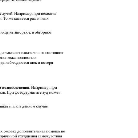
 лучей. Например, при нехватке
я. То же касается различных
лнце не загорают, а обгорают
, а также от изначального состояния
огах кожа полностью
гда наблюдаются шок и потеря
о возникновения.
Например, при
дель. При фотодерматите зуд может
ать, т. к. в данном случае
ных ожогах дополнительная помощь не
о причиной ухудшения самочувствия