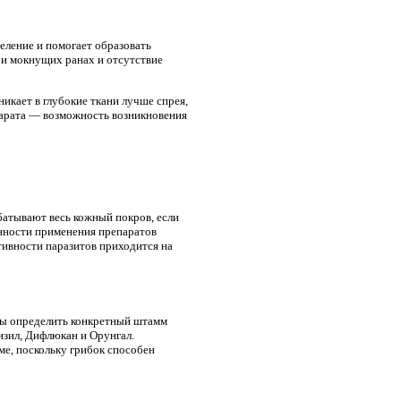
деление и помогает образовать
ри мокнущих ранах и отсутствие
икает в глубокие ткани лучше спрея,
парата — возможность возникновения
абатывают весь кожный покров, если
енности применения препаратов
тивности паразитов приходится на
бы определить конкретный штамм
изил, Дифлюкан и Орунгал.
ме, поскольку грибок способен