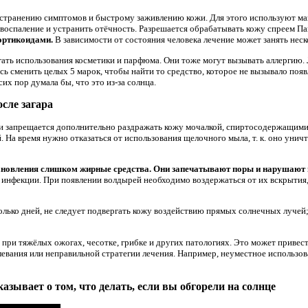
странению симптомов и быстрому заживлению кожи. Для этого используют ма
воспаление и устранить отёчность. Разрешается обрабатывать кожу спреем П
ортикоидами.
В зависимости от состояния человека лечение может занять неско
ать использования косметики и парфюма. Они тоже могут вызывать аллергию.
 сменить целых 5 марок, чтобы найти то средство, которое не вызывало появ
их пор думала бы, что это из-за солнца.
осле загара
 запрещается дополнительно раздражать кожу мочалкой, спиртосодержащими с
й. На время нужно отказаться от использования щелочного мыла, т. к. оно ун
тановления слишком жирные средства. Они запечатывают поры и нарушают
 инфекции. При появлении волдырей необходимо воздержаться от их вскрытия,
колько дней, не следует подвергать кожу воздействию прямых солнечных лучей
при тяжёлых ожогах, чесотке, грибке и других патологиях. Это может привест
евания или неправильной стратегии лечения. Например, неуместное использо
азывает о том, что делать, если вы обгорели на солнце