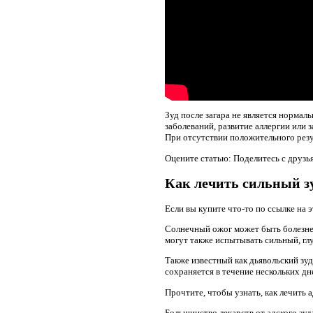
Зуд после загара не является норма
заболеваний, развитие аллергии или
При отсутствии положительного резул
Оцените статью: Поделитесь с друзь
Как лечить сильный з
Если вы купите что-то по ссылке на 
Солнечный ожог может быть болезне
могут также испытывать сильный, гл
Также известный как дьявольский зуд
сохраняется в течение нескольких дне
Прочтите, чтобы узнать, как лечить а
Большинство лекарств от адского зу