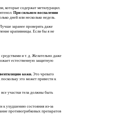
зи, которые содержат метилурацил.
антенол.
При сильном воспалении
лько дней или несколько недель.
 Лучше заранее проверять даже
ление крапивницы. Если бы я не
редствами и т. д. Желательно даже
ичтожает естественную защитную
 вентиляцию кожи.
Это чревато
 поскольку это может привести к
; все участки тела должны быть
и к ухудшению состояния из-за
вание противогрибковых препаратов