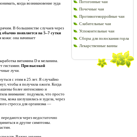
Потогонные чаи
онимать, когда возникновение зуда
Почечные чаи
Противогеморройные чаи
Слабительные чаи
орячим. В большинстве случаев через
Успокоительные чаи
д обычно появляется на 5–7 сутки
 кожи: она начинает
Сборы для полоскания горла
Лекарственные ванны
ыработка витамина D и меланина.
ет гистамин.
При высокой
ечные лучи.
уться с этим в 25 лет. Я случайно
инут, чтобы я получила ожоги. Когда
крашены более интенсивно и
тила внимание: подумала, что просто
на, кожа шелушилась и зудела, через
ьного стресса для организма —
 передаются через недостаточно
диниться и другие симптомы.
астин.
 средств. Важно заранее