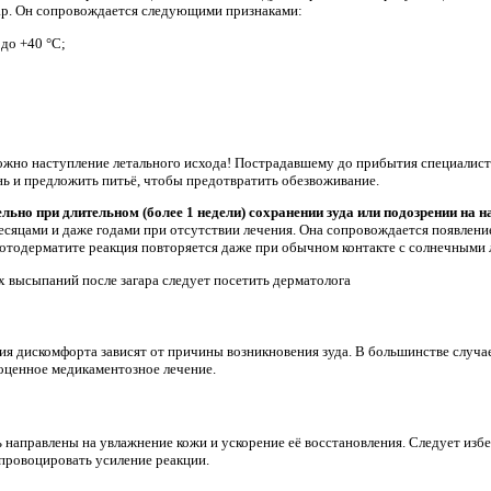
дар. Он сопровождается следующими признаками:
до +40 °C;
жно наступление летального исхода! Пострадавшему до прибытия специалист
нь и предложить питьё, чтобы предотвратить обезвоживание.
ьно при длительном (более 1 недели) сохранении зуда или подозрении на н
есяцами и даже годами при отсутствии лечения. Она сопровождается появлени
отодерматите реакция повторяется даже при обычном контакте с солнечными 
 высыпаний после загара следует посетить дерматолога
я дискомфорта зависят от причины возникновения зуда. В большинстве случа
ноценное медикаментозное лечение.
 направлены на увлажнение кожи и ускорение её восстановления. Следует из
провоцировать усиление реакции.