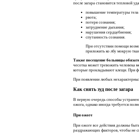
после загара становится тепловой у
повышение температуры тела 
рвота;
потеря сознания;
затруднение дыхания;
нарушения сердцебиения;
спутанность сознания.
При отсутствии помощи возмо
приложить ко лбу мокрую тка
Также посещение больницы обязател
чесотка может тревожить человека м
которые прокладывают клещи. При ф
При появлении любых нехарактерных
Как снять зуд после загара
В первую очередь способы устранени
ожога, однако иногда требуется пол
При ожоге
При ожоге все действия должны быть
раздражающих факторов, чтобы не с