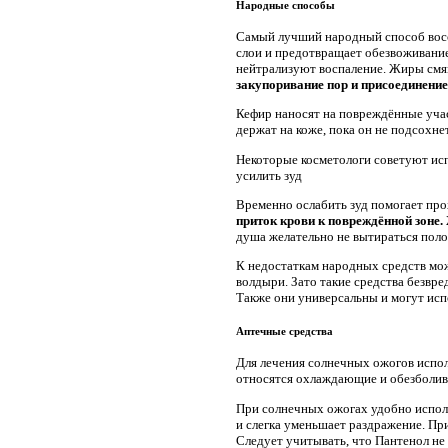
Народные способы
Самый лучший народный способ восст
слои и предотвращает обезвоживани
нейтрализуют воспаление. Жиры смя
закупоривание пор и присоединение
Кефир наносят на повреждённые учас
держат на коже, пока он не подсохн
Некоторые косметологи советуют исп
усилить зуд
Временно ослабить зуд помогает пр
приток крови к повреждённой зоне.
душа желательно не вытираться пол
К недостаткам народных средств мож
волдыри. Зато такие средства безвр
Также они универсальны и могут испо
Аптечные средства
Для лечения солнечных ожогов испол
относятся охлаждающие и обезболив
При солнечных ожогах удобно испол
и слегка уменьшает раздражение. П
Следует учитывать, что Пантенол не