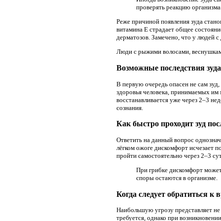
проверять реакцию организма
Реже причиной появления зуда стано
витамина E страдает общее состояние
дерматозов. Замечено, что у людей 
Люди с рыжими волосами, веснушками
Возможные последствия зуда 
В первую очередь опасен не сам зуд,
здоровья человека, принимаемых им
восстанавливается уже через 2–3 не
сознания.
Как быстро проходит зуд посл
Ответить на данный вопрос однозна
лёгком ожоге дискомфорт исчезает п
пройти самостоятельно через 2–3 сут
При грибке дискомфорт может 
споры остаются в организме.
Когда следует обратиться к 
Наибольшую угрозу представляет не 
требуется, однако при возникновен