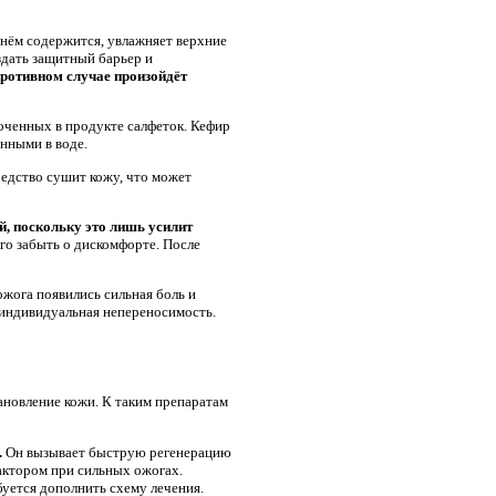
нём содержится, увлажняет верхние
дать защитный барьер и
противном случае произойдёт
оченных в продукте салфеток. Кефир
нными в воде.
редство сушит кожу, что может
й, поскольку это лишь усилит
го забыть о дискомфорте. После
жога появились сильная боль и
 индивидуальная непереносимость.
ановление кожи. К таким препаратам
.
Он вызывает быструю регенерацию
актором при сильных ожогах.
уется дополнить схему лечения.