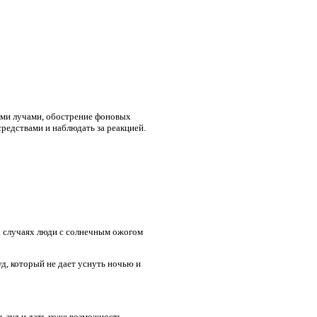
ыми лучами, обострение фоновых
редствами и наблюдать за реакцией.
х случаях люди с солнечным ожогом
д, который не дает уснуть ночью и
ь зуд и дать коже возможность