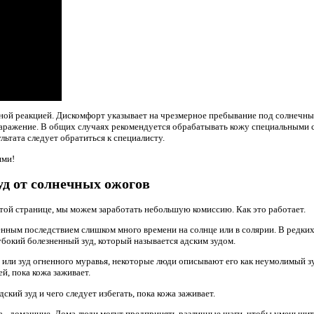
льной реакцией. Дискомфорт указывает на чрезмерное пребывание под солнечн
 заражение. В общих случаях рекомендуется обрабатывать кожу специальными с
ьтата следует обратиться к специалисту.
ями!
уд от солнечных ожогов
этой странице, мы можем заработать небольшую комиссию. Как это работает.
нным последствием слишком много времени на солнце или в солярии. В редки
убокий болезненный зуд, который называется адским зудом.
 или зуд огненного муравья, некоторые люди описывают его как неумолимый зу
й, пока кожа заживает.
дский зуд и чего следует избегать, пока кожа заживает.
да - домашние. Дома люди могут предпринять различные шаги, чтобы уменьшит