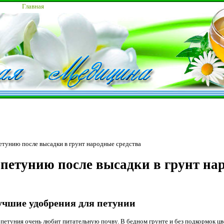
Главная
етунию после высадки в грунт народные средства
петунию после высадки в грунт на
учшие удобрения для петунии
петуния очень любит питательную почву. В бедном грунте и без подкормок цве