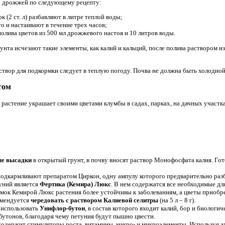
х дрожжей по следующему рецепту:
к (2 ст. л) разбавляют в литре теплой воды;
о и настаивают в течение трех часов;
полива цветов из 500 мл дрожжевого настоя и 10 литров воды.
унта исчезают такие элементы, как калий и кальций, после полива раствором 
вор для подкормки следует в теплую погоду. Почва не должна быть холодной
том
е растение украшает своими цветами клумбы в садах, парках, на дачных участ
ле высадки
в открытый грунт, в почву вносят раствор Монофосфата калия. Гото
одкармливают препаратом Циркон, одну ампулу которого предварительно разб
ний является
Фертика (Кемира) Люкс
. В нем содержатся все необходимые дл
мок Кемирой Люкс растения более устойчивы к заболеваниям, а цветы приобр
омендуется
чередовать с раствором
Калиевой селитры
(на 5 л – 8 г).
использовать
Унифлор-бутон
, в состав которого входит калий, бор и биологи
бутонов, благодаря чему петуния будут пышно цвести.
одержит стимуляторы роста, витамины, макро- и микроэлементы. Используя эт