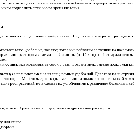
 которые выращивают у себя на участке или балконе эти декоративные растени
 и чем подкормить петунию во время цветения.
та
веты можно специальными удобрениями. Чаще всего плохо растет рассада в бед
твечает такое удобрение, как азот, который необходим растениям на начально
рмливают раствором из аммиачной селитры (на 10 л воды – 1 ст. л) или гото
азот.
и и оставались крепкими
, за сезон 3 раза проводят внекорневые подкормки кал
растет,
ее поливают смесью из специальных удобрений. Для этого по инструкци
 Фитоспорин-М. Готовые растворы смешивают и поливают по 1 столовой ложке
учшит рост растений, но и сделает их устойчивыми к различным болезням и н
х», если их 3 раза за сезон подкармливать дрожжевым раствором:
бу или кашпо;
одкормки.