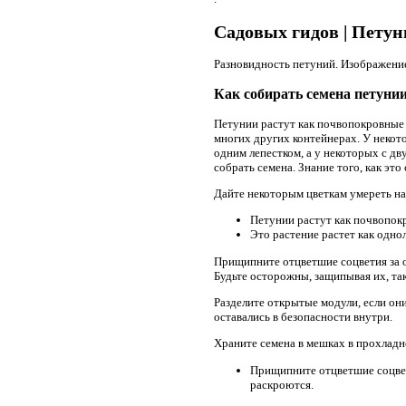
Садовых гидов | Пету
Разновидность петуний. Изображение
Как собирать семена петуни
Петунии растут как почвопокровные 
многих других контейнерах. У некото
одним лепестком, а у некоторых с дв
собрать семена. Знание того, как это
Дайте некоторым цветкам умереть на 
Петунии растут как почвопокр
Это растение растет как одно
Прищипните отцветшие соцветия за ос
Будьте осторожны, защипывая их, так
Разделите открытые модули, если он
оставались в безопасности внутри.
Храните семена в мешках в прохладн
Прищипните отцветшие соцвети
раскроются.