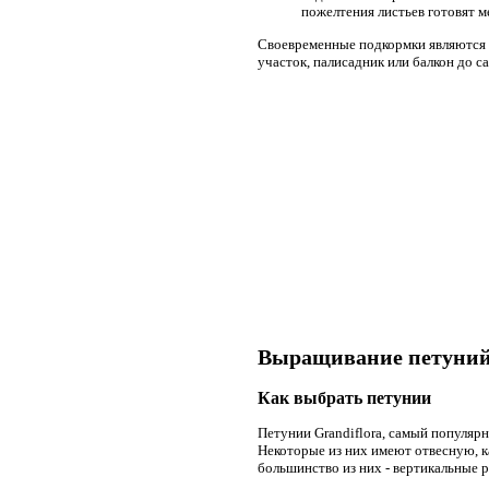
пожелтения листьев готовят м
Своевременные подкормки являются г
участок, палисадник или балкон до с
Выращивание петуний 
Как выбрать петунии
Петунии Grandiflora, самый популяр
Некоторые из них имеют отвесную, к
большинство из них - вертикальные р