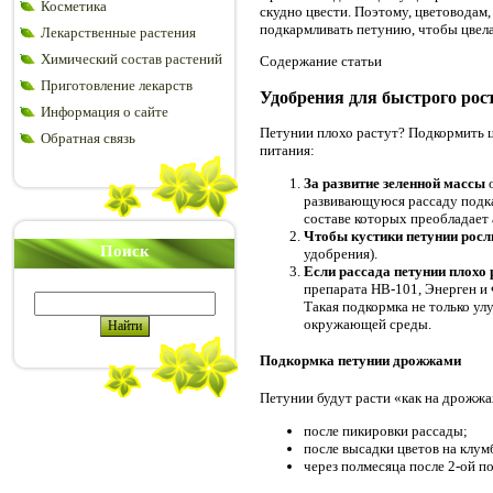
Косметика
скудно цвести. Поэтому, цветоводам,
подкармливать петунию, чтобы цвела
Лекарственные растения
Химический состав растений
Содержание статьи
Приготовление лекарств
Удобрения для быстрого рос
Информация о сайте
Петунии плохо растут? Подкормить ц
Обратная связь
питания:
За развитие зеленной массы
о
развивающуюся рассаду подка
составе которых преобладает 
Чтобы кустики петунии росл
Поиск
удобрения).
Если рассада петунии плохо
препарата НВ-101, Энерген и
Такая подкормка не только ул
окружающей среды.
Подкормка петунии дрожжами
Петунии будут расти «как на дрожжа
после пикировки рассады;
после высадки цветов на клум
через полмесяца после 2-ой п