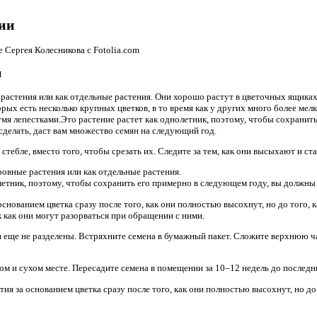
нии
 Сергея Колесникова с Fotolia.com
и
растения или как отдельные растения. Они хорошо растут в цветочных ящиках
рых есть несколько крупных цветков, в то время как у других много более мелк
умя лепестками.Это растение растет как однолетник, поэтому, чтобы сохранит
 сделать, даст вам множество семян на следующий год.
стебле, вместо того, чтобы срезать их. Следите за тем, как они высыхают и ст
овные растения или как отдельные растения.
летник, поэтому, чтобы сохранить его примерно в следующем году, вы должны 
нованием цветка сразу после того, как они полностью высохнут, но до того, 
 как они могут разорваться при обращении с ними.
и еще не разделены. Встряхните семена в бумажный пакет. Сложите верхнюю ч
ом и сухом месте. Пересадите семена в помещении за 10–12 недель до последн
я за основанием цветка сразу после того, как они полностью высохнут, но до