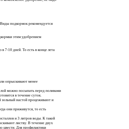
. Виды подкормок рекомендуется
одкормки этим удобрением
 7-10 дней. То есть в конце лета
 или опрыскивают менее
золой можно посыпать перед поливами
товится в течение суток.
й зольный настой процеживают и
гда они приживутся, то есть
исталлов и 3 литров воды. К такой
скивают листву. В течение двух
но цвести. Для профилактики