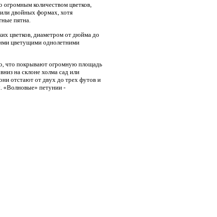
о огромным количеством цветков,
 или двойных формах, хотя
тные пятна.
ких цветков, диаметром от дюйма до
угими цветущими однолетними
ро, что покрывают огромную площадь
вниз на склоне холма сад или
они отстают от двух до трех футов и
ы. «Волновые» петунии -