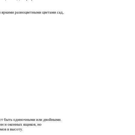
и яркими разноцветными цветами сад,
огут быть одиночными или двойными.
ин и оконных ящиков, но
мов в высоту.