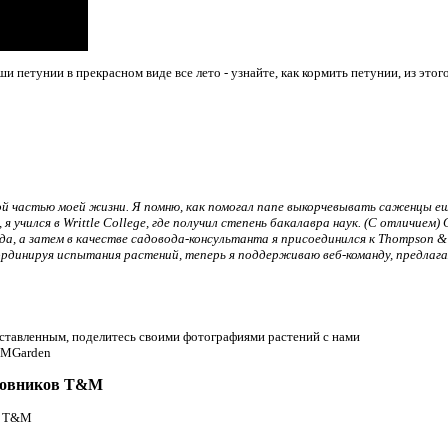
и петунии в прекрасном виде все лето - узнайте, как кормить петунии, из этого
й частью моей жизни. Я помню, как помогал папе выкорчевывать саженцы еще
я учился в Writtle College, где получил степень бакалавра наук. (С отличием
а, а затем в качестве садовода-консультанта я присоединился к Thompson &
рдинируя испытания растений, теперь я поддерживаю веб-команду, предлага
ставленным, поделитесь своими фотографиями растений с нами
rTMGarden
адовников T&M
в T&M