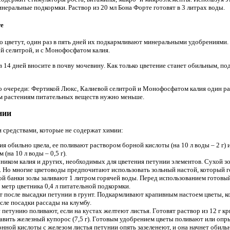
неральные подкормки. Раствор из 20 мл Бона Форте готовят в 3 литрах воды.
те
но цветут, один раз в пять дней их подкармливают минеральными удобрениями
й селитрой, и с Монофосфатом калия.
 в 14 дней вносите в почву мочевину. Как только цветение станет обильным, п
 очереди: Фертикой Люкс, Калиевой селитрой и Монофосфатом калия один раз в
 растениям питательных веществ нужно меньше.
нии
средствами, которые не содержат химии:
ия обильно цвела, ее поливают раствором борной кислоты (на 10 л воды – 2 г)
на 10 л воды – 0,5 г).
чником калия и других, необходимых для цветения петунии элементов. Сухой 
. Но многие цветоводы предпочитают использовать зольный настой, который го
ой банки золы заливают 1 литром горячей воды. Перед использованием готовы
метр цветника 0,4 л питательной подкормки.
после высадки петунии в грунт. Подкармливают крапивным настоем цветы, ко
сле посадки рассады на клумбу.
ы
петунию поливают, если на кустах желтеют листья. Готовят раствор из 12 г кр
вить железный купорос (7,5 г). Готовым удобрением цветы поливают или опры
нной кислоты с железом листья петунии опять зазеленеют, и она начнет обиль