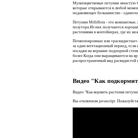
Мультицветковые петунии зачастую 
которые открываются в любой момент
подавляющее большинство - одиночны
Петунии Milliflora - это компактны
полутора.Из них получаются хороши
растениями в контейнерах, где их м
Почвопокровные или «раскидистые» 
за один вегетационный период, если 
посадки на вершине подпорной стенк
более.Когда они выращиваются на яр
распространенный вид раскидистой 
.
Видео "Как подкормит
Видео "Как кормить растения петуни
Вы отключили javascript. Пожалуйста