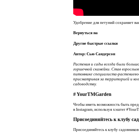
Удобрение для петуний сохраняет ваш
Вернуться на
Другие быстрые ссылки
Автор: Сью Сандерсон
Растения и сады всегда были большо
горшечной скамейки. Став взрослым, 
питомнике специалиста-растениевод
присматривая за территорией и коо
садоводству.
# YourTMGarden
Чтобы иметь возможность быть пред
в Instagram, используя хэштег #You
Присоединяйтесь к клубу с
Присоединяйтесь к клубу садовнико
.