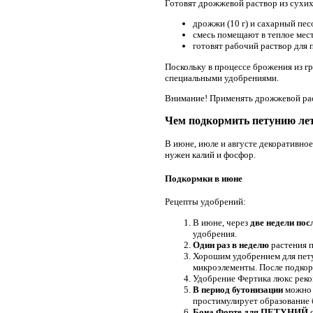
Готовят дрожжевой раствор из сухи
дрожжи (10 г) и сахарный песо
смесь помещают в теплое мест
готовят рабочий раствор для 
Поскольку в процессе брожения из гр
специальными удобрениями.
Внимание! Применять дрожжевой раст
Чем подкормить петунию ле
В июне, июле и августе декоративно
нужен калий и фосфор.
Подкормки в июне
Рецепты удобрений:
В июне, через
две недели пос
удобрения.
Один раз в неделю
растения п
Хорошим удобрением для пету
микроэлементы. После подкор
Удобрение Фертика люкс рек
В период бутонизации
можно 
простимулирует образование 
Бона Форте для ПЕТУНИЙ
с