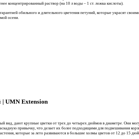
енее концентрированный раствор (на 10 л воды – 1 ст. ложка кислоты).
арантией обильного и длительного цветения петуний, которые украсят своим
амой осени.
| UMN Extension
ный вид, дают крупные цветки от трех до четырех дюймов в диаметре. Они м
аскадную привычку, что делает их более подходящими для подвешивания корз
астения, которые за лето развиваются в большие холмы цветов от 12 до 15 дюй