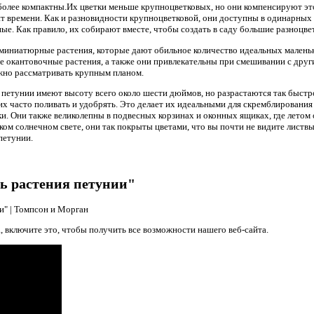
более компактны.Их цветки меньше крупноцветковых, но они компенсируют эт
 времени. Как и разновидности крупноцветковой, они доступны в одинарных
е. Как правило, их собирают вместе, чтобы создать в саду большие разноцве
е, миниатюрные растения, которые дают обильное количество идеальных малень
е окантовочные растения, а также они привлекательны при смешивании с др
ожно рассматривать крупным планом.
петунии имеют высоту всего около шести дюймов, но разрастаются так быст
их часто поливать и удобрять. Это делает их идеальными для скремблирования 
и. Они также великолепны в подвесных корзинах и оконных ящиках, где летом 
ком солнечном свете, они так покрыты цветами, что вы почти не видите листв
петунии.
ь растения петунии"
и" | Томпсон и Морган
, включите это, чтобы получить все возможности нашего веб-сайта.