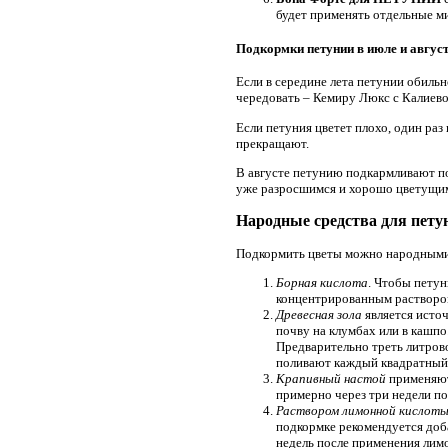
будет применять отдельные ми
Подкормки петунии в июле и авгус
Если в середине лета петунии обиль
чередовать – Кемиру Люкс с Калиево
Если петуния цветет плохо, один раз
прекращают.
В августе петунию подкармливают по
уже разросшимся и хорошо цветущим
Народные средства для пету
Подкормить цветы можно народными 
Борная кислота
. Чтобы петун
концентрированным раствором (
Древесная зола
является исто
почву на клумбах или в кашпо
Предварительно треть литров
поливают каждый квадратный 
Крапивный настой
применяют 
примерно через три недели по
Раствором лимонной кислот
подкормке рекомендуется доба
недель после применения лимо