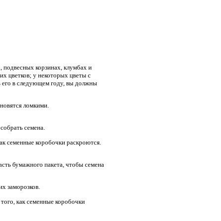
, подвесных корзинах, клумбах и
их цветков; у некоторых цветы с
ь его в следующем году, вы должны
ановятся ломкими.
собрать семена.
как семенные коробочки раскроются.
асть бумажного пакета, чтобы семена
их заморозков.
 того, как семенные коробочки