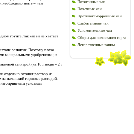
Потогонные чаи
я необходимо знать – чем
Почечные чаи
Противогеморройные чаи
Слабительные чаи
Успокоительные чаи
ном грунте, так как ей не хватает
Сборы для полоскания горла
Лекарственные ванны
м этапе развития. Поэтому плохо
выми минеральными удобрениями, в
ьциевой селитрой (на 10 л воды – 2 г
и отдельно готовят раствор из
 на маленький горшок с рассадой.
еблагоприятным условиям