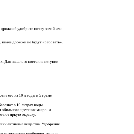
из дрожжей удобрите почву золой или
, иначе дрожжи не будут «работать».
ках. Для пышного цветения петунии
вят его из 10 л воды и 5 грамм
авляют в 10 литрах воды.
я обильного цветения макро- и
етают яркую окраску.
чески активные вещества. Удобрение
о комплексное удобрение, не надо