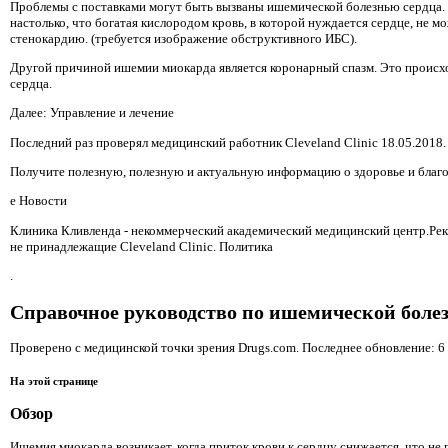
Проблемы с поставками могут быть вызваны ишемической болезнью сердца.
настолько, что богатая кислородом кровь, в которой нуждается сердце, не
стенокардию. (требуется изображение обструктивного ИБС).
Другой причиной ишемии миокарда является коронарный спазм. Это происх
сердца.
Далее: Управление и лечение
Последний раз проверял медицинский работник Cleveland Clinic 18.05.2018.
Получите полезную, полезную и актуальную информацию о здоровье и благ
е Новости
Клиника Кливленда - некоммерческий академический медицинский центр.Ре
не принадлежащие Cleveland Clinic. Политика
.
Справочное руководство по ишемической боле
Проверено с медицинской точки зрения Drugs.com. Последнее обновление: 6 а
На этой странице
Обзор
Ишемия миокарда возникает, когда приток крови к сердцу снижается, что н