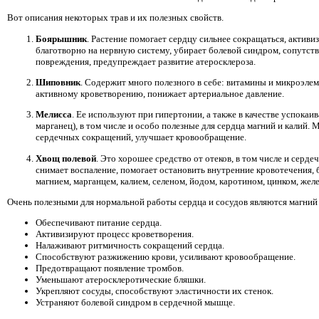
Вот описания некоторых трав и их полезных свойств.
Боярышник
. Растение помогает сердцу сильнее сокращаться, актив
благотворно на нервную систему, убирает болевой синдром, сопутст
повреждения, предупреждает развитие атеросклероза.
Шиповник
. Содержит много полезного в себе: витамины и микроэле
активному кроветворению, понижает артериальное давление.
Мелисса
. Ее используют при гипертонии, а также в качестве успокаи
марганец), в том числе и особо полезные для сердца магний и калий.
сердечных сокращений, улучшает кровообращение.
Хвощ полевой
. Это хорошее средство от отеков, в том числе и сер
снимает воспаление, помогает остановить внутренние кровотечения,
магнием, марганцем, калием, селеном, йодом, каротином, цинком, жел
Очень полезными для нормальной работы сердца и сосудов являются магний 
Обеспечивают питание сердца.
Активизируют процесс кроветворения.
Налаживают ритмичность сокращений сердца.
Способствуют разжижению крови, усиливают кровообращение.
Предотвращают появление тромбов.
Уменьшают атеросклеротические бляшки.
Укрепляют сосуды, способствуют эластичности их стенок.
Устраняют болевой синдром в сердечной мышце.