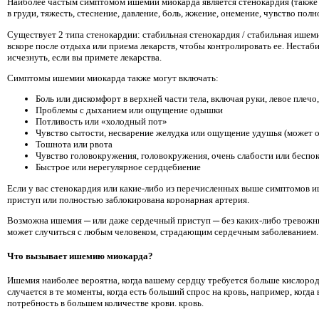
Наиболее частым симптомом ишемии миокарда является стенокардия (также н
в груди, тяжесть, стеснение, давление, боль, жжение, онемение, чувство по
Существует 2 типа стенокардии: стабильная стенокардия / стабильная ишем
вскоре после отдыха или приема лекарств, чтобы контролировать ее. Нестаб
исчезнуть, если вы примете лекарства.
Симптомы ишемии миокарда также могут включать:
Боль или дискомфорт в верхней части тела, включая руки, левое плечо
Проблемы с дыханием или ощущение одышки
Потливость или «холодный пот»
Чувство сытости, несварение желудка или ощущение удушья (может 
Тошнота или рвота
Чувство головокружения, головокружения, очень слабости или беспо
Быстрое или нерегулярное сердцебиение
Если у вас стенокардия или какие-либо из перечисленных выше симптомов
приступ или полностью заблокирована коронарная артерия.
Возможна ишемия ─ или даже сердечный приступ ─ без каких-либо тревожных
может случиться с любым человеком, страдающим сердечным заболеванием.
Что вызывает ишемию миокарда?
Ишемия наиболее вероятна, когда вашему сердцу требуется больше кислород
случается в те моменты, когда есть больший спрос на кровь, например, когд
потребность в большем количестве крови. кровь.