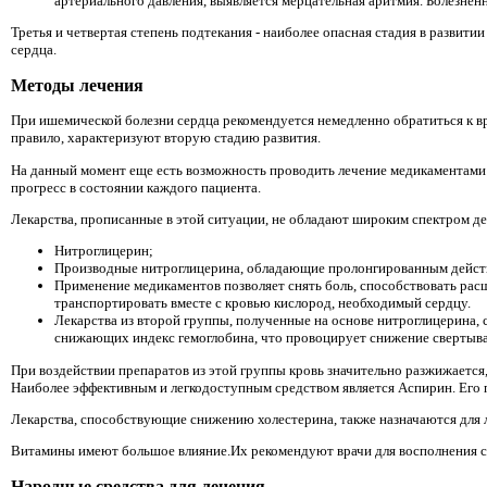
артериального давления, выявляется мерцательная аритмия. Болезнен
Третья и четвертая степень подтекания - наиболее опасная стадия в развит
сердца.
Методы лечения
При ишемической болезни сердца рекомендуется немедленно обратиться к вра
правило, характеризуют вторую стадию развития.
На данный момент еще есть возможность проводить лечение медикаментами
прогресс в состоянии каждого пациента.
Лекарства, прописанные в этой ситуации, не обладают широким спектром дей
Нитроглицерин;
Производные нитроглицерина, обладающие пролонгированным дейст
Применение медикаментов позволяет снять боль, способствовать ра
транспортировать вместе с кровью кислород, необходимый сердцу.
Лекарства из второй группы, полученные на основе нитроглицерина,
снижающих индекс гемоглобина, что провоцирует снижение свертыв
При воздействии препаратов из этой группы кровь значительно разжижается
Наиболее эффективным и легкодоступным средством является Аспирин. Его п
Лекарства, способствующие снижению холестерина, также назначаются для 
Витамины имеют большое влияние.Их рекомендуют врачи для восполнения се
Народные средства для лечения