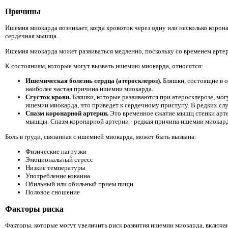
Причины
Ишемия миокарда возникает, когда кровоток через одну или несколько коро
сердечная мышца.
Ишемия миокарда может развиваться медленно, поскольку со временем артер
К состояниям, которые могут вызвать ишемию миокарда, относятся:
Ишемическая болезнь сердца (атеросклероз).
Бляшки, состоящие в о
наиболее частая причина ишемии миокарда.
Сгусток крови.
Бляшки, которые развиваются при атеросклерозе, мог
ишемии миокарда, что приведет к сердечному приступу. В редких слу
Спазм коронарной артерии.
Это временное сжатие мышц стенки арте
мышцы. Спазм коронарной артерии - редкая причина ишемии миокард
Боль в груди, связанная с ишемией миокарда, может быть вызвана:
Физические нагрузки
Эмоциональный стресс
Низкие температуры
Употребление кокаина
Обильный или обильный прием пищи
Половое сношение
Факторы риска
Факторы, которые могут увеличить риск развития ишемии миокарда, включа