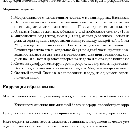
перед едой в течение недели, потом лечение на какое-то время прекращается.
Медовые рецепты:
Мед смешивают с измельченным чесноком в равных долях. Настаивают
На стакан меда взять стакан морковного сока, все это смешать с наст
столовых, затем настаивают всю ночь. Прием: одна столовая ложка это
Отделить белки от желтков, к белкам (2 шт.) прибавляют сметану (10 мг
Ингредиенты: мед (литр), лимон (10 шт.), чеснок (5 головок). Чеснок
день за один прием, с перерывами в минуту между каждой чайной ло
Мед на водке и травяная смесь. Пол литра меда и столько же водки с
Готовят травяную смесь отдельно: берут по одной части пустырника
воды, оставляют на два часа и процеживают. Два приготовленных сост
дней по 10 г. Потом делают перерыв на неделю и снова курс повторяют
Смесь из сухофруктов. Берут орехи грецкие, курагу, изюм, чернослив,
Все это надо измельчить и смешать с медом. Медовое лекарство употреб
Овсяный настой. Овсяные зерна положить в воду, на одну часть зерен
приемом пищи.
Коррекция образа жизни
Многие наивно полагают, что найдется чудо-рецепт, который избавит их от 
Успешному лечению ишемической болезни сердца способствует корре
Придется избавляться от вредных привычек: курения, алкоголя, наркотиков.
Надо следить за своим весом. Спастись от лишних килограммов поможет уме
ведет не только к полноте, но и к ослаблению сердечной мышцы.