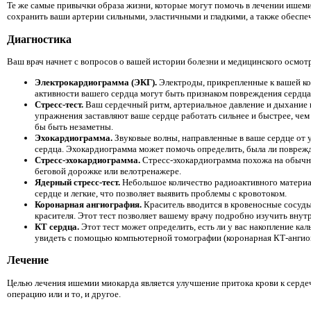
Те же самые привычки образа жизни, которые могут помочь в лечении ишеми
сохранить ваши артерии сильными, эластичными и гладкими, а также обеспе
Диагностика
Ваш врач начнет с вопросов о вашей истории болезни и медицинского осмот
Электрокардиограмма (ЭКГ).
Электроды, прикрепленные к вашей ко
активности вашего сердца могут быть признаком повреждения сердца
Стресс-тест.
Ваш сердечный ритм, артериальное давление и дыхание к
упражнения заставляют ваше сердце работать сильнее и быстрее, чем
бы быть незаметны.
Эхокардиограмма.
Звуковые волны, направленные в ваше сердце от 
сердца. Эхокардиограмма может помочь определить, была ли поврежде
Стресс-эхокардиограмма.
Стресс-эхокардиограмма похожа на обычну
беговой дорожке или велотренажере.
Ядерный стресс-тест.
Небольшое количество радиоактивного материал
сердце и легкие, что позволяет выявить проблемы с кровотоком.
Коронарная ангиография.
Краситель вводится в кровеносные сосуды
красителя. Этот тест позволяет вашему врачу подробно изучить вну
КТ сердца.
Этот тест может определить, есть ли у вас накопление к
увидеть с помощью компьютерной томографии (коронарная КТ-ангио
Лечение
Целью лечения ишемии миокарда является улучшение притока крови к сердеч
операцию или и то, и другое.