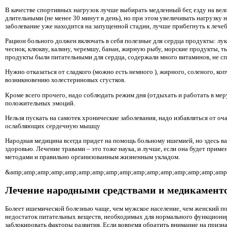
В качестве спортивных нагрузок лучше выбирать медленный бег, езду на ве
длительными (не менее 30 минут в день), но при этом увеличивать нагрузку
заболевание уже находится на запущенной стадии, лучше прибегнуть к лече
Рацион больного должен включать в себя полезные для сердца продукты: лук, 
чеснок, клюкву, калину, черемшу, банан, жирную рыбу, морские продукты, ты
продукты были питательными для сердца, содержали много витаминов, не 
Нужно отказаться от сладкого (можно есть немного ), жирного, соленого, коп
возникновению холестериновых сгустков.
Кроме всего прочего, надо соблюдать режим дня (отдыхать и работать в мер
положительных эмоций.
Нельзя пускать на самотек хронические заболевания, надо избавляться от оча
ослабляющих сердечную мышцу
Народная медицина всегда придет на помощь больному ишемией, но здесь в
здоровью. Лечение травами – это тоже наука, и лучше, если она будет приме
методами и правильно организованным жизненным укладом.
&amp;amp;amp;amp;amp;amp;amp;amp;amp;amp;amp;amp;amp;amp;amp;amp;
Лечение народными средствами и медикаментоз
Болеет ишемической болезнью чаще, чем мужское население, чем женский по
недостаток питательных веществ, необходимых для нормального функциони
заблокировать факторы развития. Если вовремя обратить внимание на признак