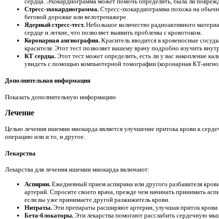
сердца. Эхокардиограмма может помочь определить, была ли поврежде
Стресс-эхокардиограмма.
Стресс-эхокардиограмма похожа на обычну
беговой дорожке или велотренажере.
Ядерный стресс-тест.
Небольшое количество радиоактивного материал
сердце и легкие, что позволяет выявить проблемы с кровотоком.
Коронарная ангиография.
Краситель вводится в кровеносные сосуды
красителя. Этот тест позволяет вашему врачу подробно изучить вну
КТ сердца.
Этот тест может определить, есть ли у вас накопление к
увидеть с помощью компьютерной томографии (коронарная КТ-ангио
Дополнительная информация
Показать дополнительную информацию
Лечение
Целью лечения ишемии миокарда является улучшение притока крови к серде
операцию или и то, и другое.
Лекарства
Лекарства для лечения ишемии миокарда включают:
Аспирин.
Ежедневный прием аспирина или другого разбавителя крови
артерий. Спросите своего врача, прежде чем начинать принимать асп
если вы уже принимаете другой разжижитель крови.
Нитраты.
Эти препараты расширяют артерии, улучшая приток крови к
Бета-блокаторы.
Эти лекарства помогают расслабить сердечную мышц