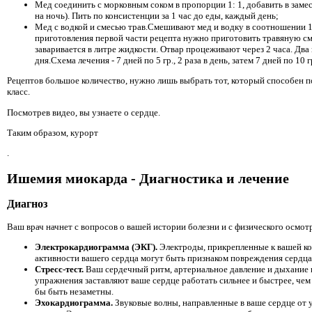
Мед соединить с морковным соком в пропорции 1: 1, добавить в замес 
на ночь). Пить по консистенции за 1 час до еды, каждый день;
Мед с водкой и смесью трав.Смешивают мед и водку в соотношении 1: 1
приготовления первой части рецепта нужно приготовить травяную смес
заваривается в литре жидкости. Отвар процеживают через 2 часа. Два
дня.Схема лечения - 7 дней по 5 гр., 2 раза в день, затем 7 дней по 10 
Рецептов большое количество, нужно лишь выбрать тот, который способен по
класс.
Посмотрев видео, вы узнаете о сердце.
Таким образом, курорт
.
Ишемия миокарда - Диагностика и лечение
Диагноз
Ваш врач начнет с вопросов о вашей истории болезни и с физического осмот
Электрокардиограмма (ЭКГ).
Электроды, прикрепленные к вашей ко
активности вашего сердца могут быть признаком повреждения сердца
Стресс-тест.
Ваш сердечный ритм, артериальное давление и дыхание к
упражнения заставляют ваше сердце работать сильнее и быстрее, чем
бы быть незаметны.
Эхокардиограмма.
Звуковые волны, направленные в ваше сердце от 