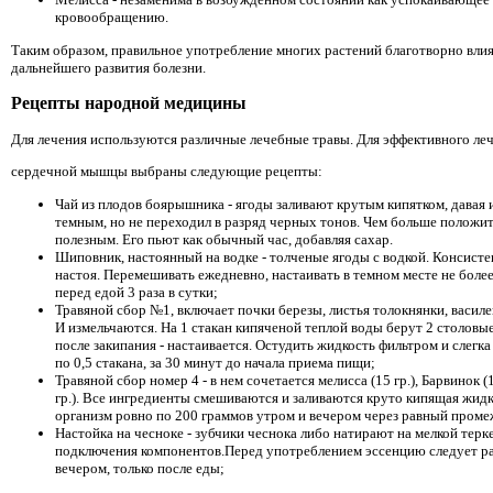
кровообращению.
Таким образом, правильное употребление многих растений благотворно влия
дальнейшего развития болезни.
Рецепты народной медицины
Для лечения используются различные лечебные травы. Для эффективного ле
сердечной мышцы выбраны следующие рецепты:
Чай из плодов боярышника - ягоды заливают крутым кипятком, давая 
темным, но не переходил в разряд черных тонов. Чем больше положит
полезным. Его пьют как обычный час, добавляя сахар.
Шиповник, настоянный на водке - толченые ягоды с водкой. Консистен
настоя. Перемешивать ежедневно, настаивать в темном месте не боле
перед едой 3 раза в сутки;
Травяной сбор №1, включает почки березы, листья толокнянки, васил
И измельчаются. На 1 стакан кипяченой теплой воды берут 2 столовы
после закипания - настаивается. Остудить жидкость фильтром и слегк
по 0,5 стакана, за 30 минут до начала приема пищи;
Травяной сбор номер 4 - в нем сочетается мелисса (15 гр.), Барвинок (
гр.). Все ингредиенты смешиваются и заливаются круто кипящая жидкост
организм ровно по 200 граммов утром и вечером через равный проме
Настойка на чесноке - зубчики чеснока либо натирают на мелкой тер
подключения компонентов.Перед употреблением эссенцию следует разв
вечером, только после еды;