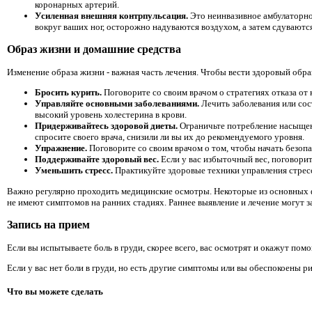
коронарных артерий.
Усиленная внешняя контрпульсация.
Это неинвазивное амбулаторно
вокруг ваших ног, осторожно надуваются воздухом, а затем сдувают
Образ жизни и домашние средства
Изменение образа жизни - важная часть лечения. Чтобы вести здоровый обра
Бросить курить.
Поговорите со своим врачом о стратегиях отказа от 
Управляйте основными заболеваниями.
Лечить заболевания или сос
высокий уровень холестерина в крови.
Придерживайтесь здоровой диеты.
Ограничьте потребление насыщен
спросите своего врача, снизили ли вы их до рекомендуемого уровня.
Упражнение.
Поговорите со своим врачом о том, чтобы начать безоп
Поддерживайте здоровый вес.
Если у вас избыточный вес, поговорит
Уменьшить стресс.
Практикуйте здоровые техники управления стресс
Важно регулярно проходить медицинские осмотры. Некоторые из основных фа
не имеют симптомов на ранних стадиях. Раннее выявление и лечение могут з
Запись на прием
Если вы испытываете боль в груди, скорее всего, вас осмотрят и окажут по
Если у вас нет боли в груди, но есть другие симптомы или вы обеспокоены р
Что вы можете сделать