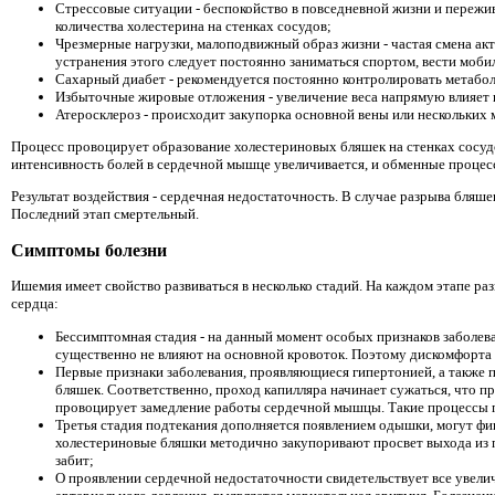
Стрессовые ситуации - беспокойство в повседневной жизни и переж
количества холестерина на стенках сосудов;
Чрезмерные нагрузки, малоподвижный образ жизни - частая смена акт
устранения этого следует постоянно заниматься спортом, вести моби
Сахарный диабет - рекомендуется постоянно контролировать метабол
Избыточные жировые отложения - увеличение веса напрямую влияет 
Атеросклероз - происходит закупорка основной вены или нескольких 
Процесс провоцирует образование холестериновых бляшек на стенках сосудов
интенсивность болей в сердечной мышце увеличивается, и обменные процес
Результат воздействия - сердечная недостаточность. В случае разрыва бляш
Последний этап смертельный.
Симптомы болезни
Ишемия имеет свойство развиваться в несколько стадий. На каждом этапе 
сердца:
Бессимптомная стадия - на данный момент особых признаков заболев
существенно не влияют на основной кровоток. Поэтому дискомфорта ч
Первые признаки заболевания, проявляющиеся гипертонией, а также 
бляшек. Соответственно, проход капилляра начинает сужаться, что п
провоцирует замедление работы сердечной мышцы. Такие процессы 
Третья стадия подтекания дополняется появлением одышки, могут фи
холестериновые бляшки методично закупоривают просвет выхода из п
забит;
О проявлении сердечной недостаточности свидетельствует все увели