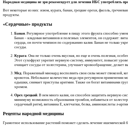
Народная медицина не зря рекомендует для лечения ИБС употреблять пр
Вот некоторые из них: изюм, курага, банан, грецкие орехи, фасоль, гречнева
продукты.
«Сердечные» продукты
Банан
. Регулярное употребление в пищу этого фрукта способно умен
Банан – кладовая витаминов и полезных элементов, он содержит: вита
сердца, он почти чемпион по содержанию калия. Банан не только укр
сосуды.
Курага
. Она не только очень вкусная, но еще и очень полезная, особе
Этот сухофрукт укрепит нервную систему, иммунитет, повысит урове
очищает сосуды от холестерина, улучшает кровообращение, делает в
Мед
. Пораженный миокард восполнить свои силы может глюкозой, ко
кровоток. Небольшое количество меда при регулярном применении мо
одышки, снимает приступы аритмии. Также он богат витаминами группы
хромом.
Орех грецкий
. В нем много калия, он способен защитить нервную сис
минимуму возможность образования тромбов, избавиться от холесте
сердечный ритм), витамина Е, клетчатки, белка, аминокислоты л-аргин
Рецепты народной медицины
Грамотное использование растений поможет сделать лечение ишемической б