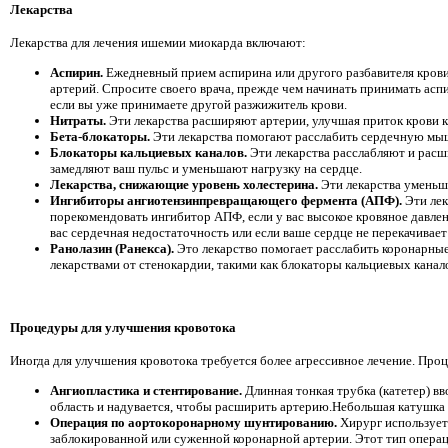
Лекарства
Лекарства для лечения ишемии миокарда включают:
Аспирин.
Ежедневный прием аспирина или другого разбавителя крови
артерий. Спросите своего врача, прежде чем начинать принимать асп
если вы уже принимаете другой разжижитель крови.
Нитраты.
Эти лекарства расширяют артерии, улучшая приток крови к 
Бета-блокаторы.
Эти лекарства помогают расслабить сердечную мышцу
Блокаторы кальциевых каналов.
Эти лекарства расслабляют и расш
замедляют ваш пульс и уменьшают нагрузку на сердце.
Лекарства, снижающие уровень холестерина.
Эти лекарства уменьш
Ингибиторы ангиотензинпревращающего фермента (АПФ).
Эти ле
порекомендовать ингибитор АПФ, если у вас высокое кровяное давле
вас сердечная недостаточность или если ваше сердце не перекачивает
Ранолазин (Ранекса).
Это лекарство помогает расслабить коронарные
лекарствами от стенокардии, такими как блокаторы кальциевых канал
Процедуры для улучшения кровотока
Иногда для улучшения кровотока требуется более агрессивное лечение. Про
Ангиопластика и стентирование.
Длинная тонкая трубка (катетер) 
область и надувается, чтобы расширить артерию.Небольшая катушка и
Операция по аортокоронарному шунтированию.
Хирург использует 
заблокированной или суженной коронарной артерии. Этот тип операц