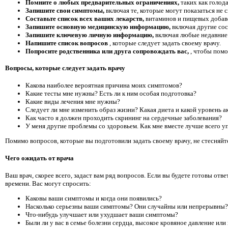
Помните о любых предварительных ограничениях,
таких как голод
Запишите свои симптомы,
включая те, которые могут показаться не 
Составьте список всех ваших лекарств,
витаминов и пищевых добав
Запишите основную медицинскую информацию,
включая другие сос
Запишите ключевую личную информацию,
включая любые недавние 
Напишите список вопросов
, которые следует задать своему врачу.
Попросите родственника или друга сопровождать вас,
, чтобы помо
Вопросы, которые следует задать врачу
Какова наиболее вероятная причина моих симптомов?
Какие тесты мне нужны? Есть ли к ним особая подготовка?
Какие виды лечения мне нужны?
Следует ли мне изменить образ жизни? Какая диета и какой уровень 
Как часто я должен проходить скрининг на сердечные заболевания?
У меня другие проблемы со здоровьем. Как мне вместе лучше всего у
Помимо вопросов, которые вы подготовили задать своему врачу, не стесняйт
Чего ожидать от врача
Ваш врач, скорее всего, задаст вам ряд вопросов. Если вы будете готовы отв
времени. Вас могут спросить:
Каковы ваши симптомы и когда они появились?
Насколько серьезны ваши симптомы? Они случайны или непрерывны?
Что-нибудь улучшает или ухудшает ваши симптомы?
Были ли у вас в семье болезни сердца, высокое кровяное давление ил