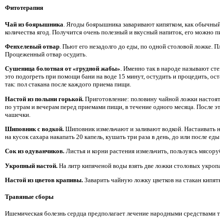
Фитотерапия
Чай из боярышника
. Ягоды боярышника заваривают кипятком, как обычный 
количества ягод. Получится очень полезный и вкусный напиток, его можно п
Фенхелевый отвар
. Пьют его незадолго до еды, по одной столовой ложке. 
Процеженный отвар осудить.
Сушеница болотная от «грудной жабы»
. Именно так в народе называют ст
это подогреть при помощи бани на воде 15 минут, остудить и процедить, ос
так: пол стакана после каждого приема пищи.
Настой из полыни горькой.
Приготовление: половину чайной ложки настоять
по утрам и вечерам перед приемами пищи, в течение одного месяца. После э
чашечки.
Шиповник с водкой.
Шиповник измельчают и заливают водкой. Настаивать на
на кусок сахара накапать 20 капель, кушать три раза в день, до или после еды 
Сок из одуванчиков.
Листья и корни растения измельчить, пользуясь мясору
Укропный настой.
На литр кипяченой воды взять две ложки столовых укропа 
Настой из цветов крапивы.
Заварить чайную ложку цветков на стакан кипятка
Травяные сборы
Ишемическая болезнь сердца предполагает лечение народными средствами т