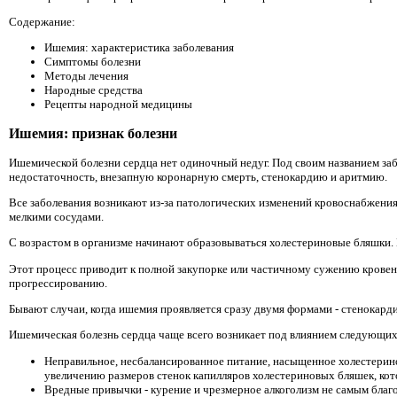
Содержание:
Ишемия: характеристика заболевания
Симптомы болезни
Методы лечения
Народные средства
Рецепты народной медицины
Ишемия: признак болезни
Ишемической болезни сердца нет одиночный недуг. Под своим названием за
недостаточность, внезапную коронарную смерть, стенокардию и аритмию.
Все заболевания возникают из-за патологических изменений кровоснабжени
мелкими сосудами.
С возрастом в организме начинают образовываться холестериновые бляшки.
Этот процесс приводит к полной закупорке или частичному сужению кровен
прогрессированию.
Бывают случаи, когда ишемия проявляется сразу двумя формами - стенокарди
Ишемическая болезнь сердца чаще всего возникает под влиянием следующи
Неправильное, несбалансированное питание, насыщенное холестерино
увеличению размеров стенок капилляров холестериновых бляшек, кот
Вредные привычки - курение и чрезмерное алкоголизм не самым благ