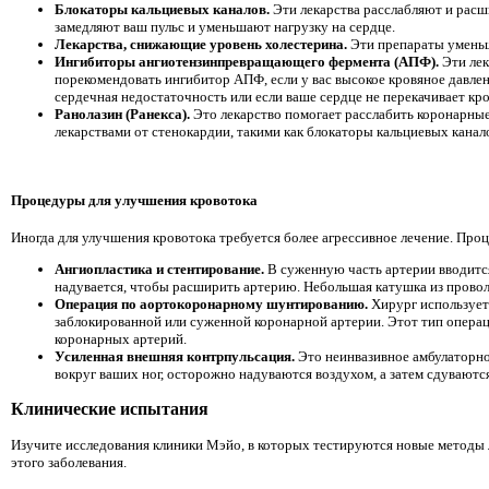
Блокаторы кальциевых каналов.
Эти лекарства расслабляют и расш
замедляют ваш пульс и уменьшают нагрузку на сердце.
Лекарства, снижающие уровень холестерина.
Эти препараты уменьш
Ингибиторы ангиотензинпревращающего фермента (АПФ).
Эти ле
порекомендовать ингибитор АПФ, если у вас высокое кровяное давле
сердечная недостаточность или если ваше сердце не перекачивает кр
Ранолазин (Ранекса).
Это лекарство помогает расслабить коронарные
лекарствами от стенокардии, такими как блокаторы кальциевых канал
Процедуры для улучшения кровотока
Иногда для улучшения кровотока требуется более агрессивное лечение. Про
Ангиопластика и стентирование.
В суженную часть артерии вводится
надувается, чтобы расширить артерию. Небольшая катушка из проволо
Операция по аортокоронарному шунтированию.
Хирург использует 
заблокированной или суженной коронарной артерии. Этот тип операц
коронарных артерий.
Усиленная внешняя контрпульсация.
Это неинвазивное амбулаторно
вокруг ваших ног, осторожно надуваются воздухом, а затем сдувают
Клинические испытания
Изучите исследования клиники Мэйо, в которых тестируются новые методы л
этого заболевания.