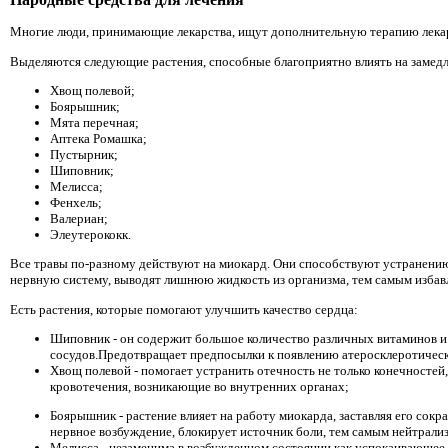
Многие люди, принимающие лекарства, ищут дополнительную терапию лекарс
Выделяются следующие растения, способные благоприятно влиять на замед
Хвощ полевой;
Боярышник;
Мята перечная;
Аптека Ромашка;
Пустырник;
Шиповник;
Мелисса;
Фенхель;
Валериан;
Элеутерококк.
Все травы по-разному действуют на миокард. Они способствуют устранени
нервную систему, выводят лишнюю жидкость из организма, тем самым избавл
Есть растения, которые помогают улучшить качество сердца:
Шиповник - он содержит большое количество различных витаминов и
сосудов.Предотвращает предпосылки к появлению атеросклеротическо
Хвощ полевой - помогает устранить отечность не только конечносте
кровотечения, возникающие во внутренних органах;
Боярышник - растение влияет на работу миокарда, заставляя его сок
нервное возбуждение, блокирует источник боли, тем самым нейтрали
Мелисса - незаменима в возбужденном состоянии как успокаивающее 