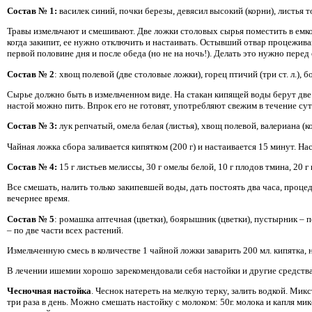
Состав № 1:
василек синий, почки березы, девясил высокий (корни), листья т
Травы измельчают и смешивают. Две ложки столовых сырья поместить в емкос
когда закипит, ее нужно отключить и настаивать. Остывший отвар процежива
первой половине дня и после обеда (но не на ночь!). Делать это нужно перед 
Состав № 2
: хвощ полевой (две столовые ложки), горец птичий (три ст. л.), бо
Сырье должно быть в измельченном виде. На стакан кипящей воды берут две
настой можно пить. Впрок его не готовят, употребляют свежим в течение сут
Состав № 3:
лук репчатый, омела белая (листья), хвощ полевой, валериана (к
Чайная ложка сбора заливается кипятком (200 г) и настаивается 15 минут. Н
Состав № 4:
15 г листьев мелиссы, 30 г омелы белой, 10 г плодов тмина, 20 
Все смешать, налить только закипевшей воды, дать постоять два часа, проце
вечернее время.
Состав № 5
: ромашка аптечная (цветки), боярышник (цветки), пустырник – по
– по две части всех растений.
Измельченную смесь в количестве 1 чайной ложки заварить 200 мл. кипятка, 
В лечении ишемии хорошо зарекомендовали себя настойки и другие средства 
Чесночная настойка
. Чеснок натереть на мелкую терку, залить водкой. Мик
три раза в день. Можно смешать настойку с молоком: 50г. молока и капля мик