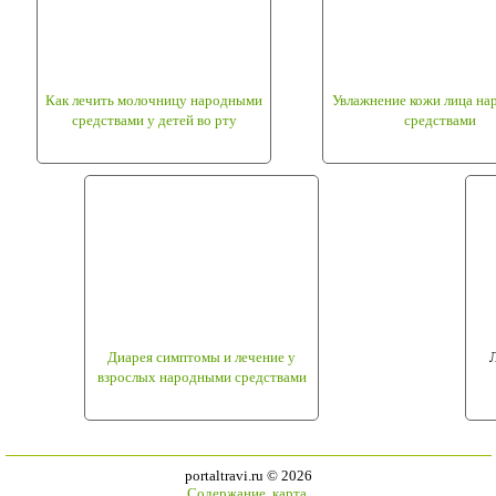
Как лечить молочницу народными
Увлажнение кожи лица н
средствами у детей во рту
средствами
Диарея симптомы и лечение у
Л
взрослых народными средствами
portaltravi.ru ©
2026
Содержание
,
карта
.