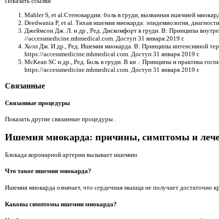
Показать ссылки
Mahler S, et al.Стенокардия: боль в груди, вызванная ишемией миокарда
Deedwania P, et al. Тихая ишемия миокарда: эпидемиология, диагностик
Джеймсон Дж. Л. и др., Ред. Дискомфорт в груди. В: Принципы внутр
//accessmedicine.mhmedical.com. Доступ 31 января 2019 г.
Холл Дж. И др., Ред. Ишемия миокарда. В: Принципы интенсивной тер
https://accessmedicine.mhmedical.com. Доступ 31 января 2019 г.
McKean SC и др., Ред. Боль в груди. В кн .: Принципы и практика го
https://accessmedicine.mhmedical.com. Доступ 31 января 2019 г.
Связанные
Связанные процедуры
Показать другие связанные процедуры .
Ишемия миокарда: причины, симптомы и леч
Блокада коронарной артерии вызывает ишемию
Что такое ишемия миокарда?
Ишемия миокарда означает, что сердечная мышца не получает достаточно кр
Каковы симптомы ишемии миокарда?