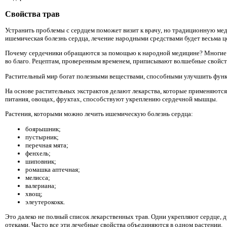
Свойства трав
Устранить проблемы с сердцем поможет визит к врачу, но традиционную ме
ишемическая болезнь сердца, лечение народными средствами будет весьма 
Почему сердечники обращаются за помощью к народной медицине? Многие в
во благо. Рецептам, проверенным временем, приписывают волшебные свойст
Растительный мир богат полезными веществами, способными улучшить функ
На основе растительных экстрактов делают лекарства, которые применяютс
питания, овощах, фруктах, способствуют укреплению сердечной мышцы.
Растения, которыми можно лечить ишемическую болезнь сердца:
боярышник;
пустырник;
перечная мята;
фенхель;
шиповник;
ромашка аптечная;
мелисса;
валериана;
хвощ;
элеутерококк.
Это далеко не полный список лекарственных трав. Одни укрепляют сердце,
отеками. Часто все эти лечебные свойства объединяются в одном растении.