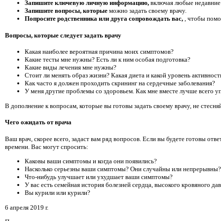
Запишите ключевую личную информацию,
включая любые недавние 
Запишите вопросы, которые
можно задать своему врачу.
Попросите родственника или друга сопровождать вас,
, чтобы помо
Вопросы, которые следует задать врачу
Какая наиболее вероятная причина моих симптомов?
Какие тесты мне нужны? Есть ли к ним особая подготовка?
Какие виды лечения мне нужны?
Стоит ли менять образ жизни? Какая диета и какой уровень активнос
Как часто я должен проходить скрининг на сердечные заболевания?
У меня другие проблемы со здоровьем. Как мне вместе лучше всего у
В дополнение к вопросам, которые вы готовы задать своему врачу, не стесня
Чего ожидать от врача
Ваш врач, скорее всего, задаст вам ряд вопросов. Если вы будете готовы отв
времени. Вас могут спросить:
Каковы ваши симптомы и когда они появились?
Насколько серьезны ваши симптомы? Они случайны или непрерывны?
Что-нибудь улучшает или ухудшает ваши симптомы?
У вас есть семейная история болезней сердца, высокого кровяного да
Вы курили или курили?
6 апреля 2019 г.