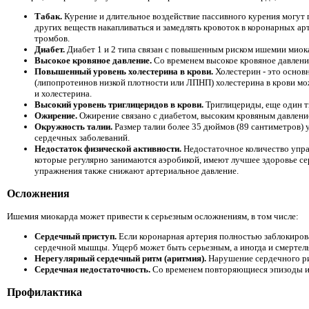
Табак.
Курение и длительное воздействие пассивного курения могут
других веществ накапливаться и замедлять кровоток в коронарных ар
тромбов.
Диабет.
Диабет 1 и 2 типа связан с повышенным риском ишемии миока
Высокое кровяное давление.
Со временем высокое кровяное давлени
Повышенный уровень холестерина в крови.
Холестерин - это основ
(липопротеинов низкой плотности или ЛПНП) холестерина в крови м
и холестерина.
Высокий уровень триглицеридов в крови.
Триглицериды, еще один т
Ожирение.
Ожирение связано с диабетом, высоким кровяным давлени
Окружность талии.
Размер талии более 35 дюймов (89 сантиметров) 
сердечных заболеваний.
Недостаток физической активности.
Недостаточное количество упр
которые регулярно занимаются аэробикой, имеют лучшее здоровье се
упражнения также снижают артериальное давление.
Осложнения
Ишемия миокарда может привести к серьезным осложнениям, в том числе:
Сердечный приступ.
Если коронарная артерия полностью заблокиров
сердечной мышцы. Ущерб может быть серьезным, а иногда и смертел
Нерегулярный сердечный ритм (аритмия).
Нарушение сердечного ри
Сердечная недостаточность.
Со временем повторяющиеся эпизоды и
Профилактика