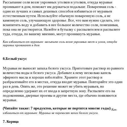
Рассыпание соли возле укромных уголков и уголков, откуда муравьи
проникают в дом, поможет им держаться подальше. Поваренная соль -
один из лучших и самых дешевых способов избавиться от муравьев
естественным путем. Используйте обычную поваренную соль, а не
каменную соль, улучшающую здоровье. Все, что вам нужно сделать, это
вскипятить воду и добавить в нее большое количество соли, помешивая,
пока она не растворится. Налейте в бутылку с распылителем и распылите
туда, откуда, по вашему мнению, могут проникнуть муравьи.
Как избавиться от муравьев: насыпьте соль возле укромных мест и углов, откуда
муравьи проникают в дом
6.Белый уксус
Муравьи не выносят запаха белого уксуса. Приготовьте раствор из равного
количества воды и белого уксуса. Добавьте к нему несколько капель
эфирного масла и хорошо взболтайте. Храните этот раствор и
разбрызгивайте его в местах, откуда входят муравьи. Повторяйте это один
раз в день. Опять же, это решение может не убить муравьев, но
определенно удержит их от входа в запретную зону. Распылите его на
подоконники, дверные проемы и другие места, где обычно появляются
муравьи.
(Читайте также: 7 продуктов, которые не портятся многие годы)
Как
избавиться от муравьев: Муравьи не переносят запах белого уксуса.
7. Корица