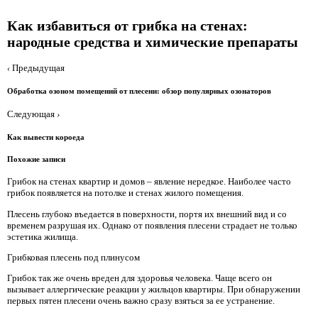
Как избавиться от грибка на стенах:
народные средства и химические препараты
‹
Предыдущая
Обработка озоном помещений от плесени: обзор популярных озонаторов
Следующая
›
Как вывести короеда
Похожие записи
Грибок на стенах квартир и домов – явление нередкое. Наиболее часто
грибок появляется на потолке и стенах жилого помещения.
Плесень глубоко въедается в поверхности, портя их внешний вид и со
временем разрушая их. Однако от появления плесени страдает не только
эстетика жилища.
Грибковая плесень под плинусом
Грибок так же очень вреден для здоровья человека. Чаще всего он
вызывает аллергические реакции у жильцов квартиры. При обнаружении
первых пятен плесени очень важно сразу взяться за ее устранение.