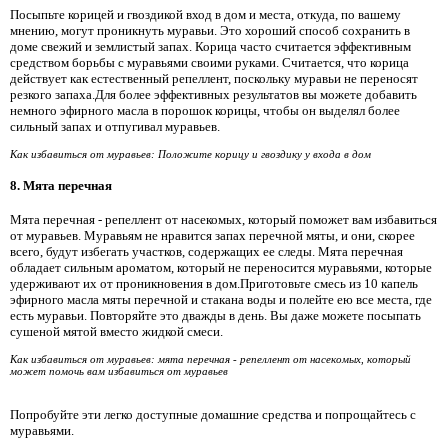
Посыпьте корицей и гвоздикой вход в дом и места, откуда, по вашему
мнению, могут проникнуть муравьи. Это хороший способ сохранить в
доме свежий и землистый запах. Корица часто считается эффективным
средством борьбы с муравьями своими руками. Считается, что корица
действует как естественный репеллент, поскольку муравьи не переносят
резкого запаха.Для более эффективных результатов вы можете добавить
немного эфирного масла в порошок корицы, чтобы он выделял более
сильный запах и отпугивал муравьев.
Как избавиться от муравьев: Положите корицу и гвоздику у входа в дом
8. Мята перечная
Мята перечная - репеллент от насекомых, который поможет вам избавиться
от муравьев. Муравьям не нравится запах перечной мяты, и они, скорее
всего, будут избегать участков, содержащих ее следы. Мята перечная
обладает сильным ароматом, который не переносится муравьями, которые
удерживают их от проникновения в дом.Приготовьте смесь из 10 капель
эфирного масла мяты перечной и стакана воды и полейте ею все места, где
есть муравьи. Повторяйте это дважды в день. Вы даже можете посыпать
сушеной мятой вместо жидкой смеси.
Как избавиться от муравьев: мята перечная - репеллент от насекомых, который
может помочь вам избавиться от муравьев
Попробуйте эти легко доступные домашние средства и попрощайтесь с
муравьями.