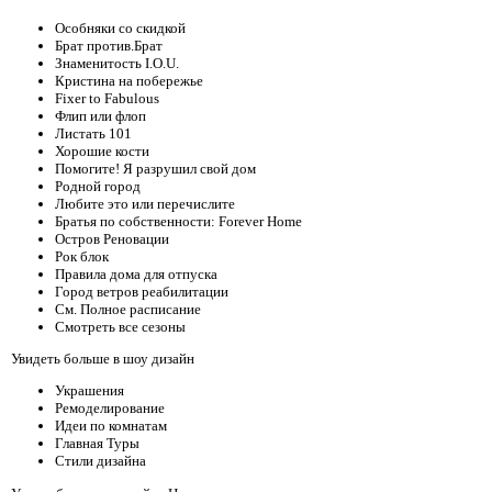
Особняки со скидкой
Брат против.Брат
Знаменитость I.O.U.
Кристина на побережье
Fixer to Fabulous
Флип или флоп
Листать 101
Хорошие кости
Помогите! Я разрушил свой дом
Родной город
Любите это или перечислите
Братья по собственности: Forever Home
Остров Реновации
Рок блок
Правила дома для отпуска
Город ветров реабилитации
См. Полное расписание
Смотреть все сезоны
Увидеть больше в шоу дизайн
Украшения
Ремоделирование
Идеи по комнатам
Главная Туры
Стили дизайна