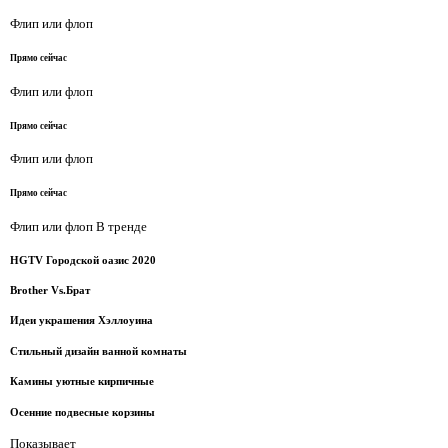
Флип или флоп
Прямо сейчас
Флип или флоп
Прямо сейчас
Флип или флоп
Прямо сейчас
Флип или флоп В тренде
HGTV Городской оазис 2020
Brother Vs.Брат
Идеи украшения Хэллоуина
Стильный дизайн ванной комнаты
Камины уютные кирпичные
Осенние подвесные корзины
Показывает