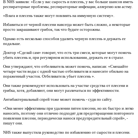
В NHS заявили: «Если у вас сырость и плесень, у вас больше шансов иметь
респираторные проблемы, респираторные инфекции, аллергию или астму.
«Влага и плесень также могут повлиять на иммунную систему».
Избавиться от черной плесени навсегда может быть сложно, а некоторые
просто закрашивают грибок, так что будьте осторожны.
Однако есть несколько способов удалить черную плесень и держать ее
подальше.
Доктор «Сделай сам» говорит, что есть три смеси, которые могут помочь
убить плесень и, при регулярном использовании, держать ее в страхе.
Они утверждают, что отбеливатель может помочь, написав: «Смешайте
четыре части воды с одной частью отбеливателя и нанесите обильно на
пораженный участок. Отбеливатель убьет плесень ».
Они также рекомендуют использовать на участке средства от плесени и
грибка, хотя, добавляют, они могут различаться по эффективности.
Антибактериальный спрей тоже может помочь - судя по сайту.
«Они менее эффективны при удалении пятен плесени, но их быстро и легко
наносить, поэтому они отлично подходят для предотвращения повторного
появления плесени, периодически нанося предупредительный спрей», -
пишут они.
NHS также выпустила руководство по избавлению от сырости и плесени.