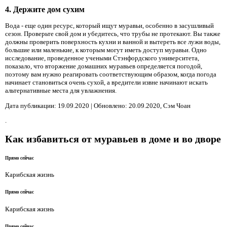
4. Держите дом сухим
Вода - еще один ресурс, который ищут муравьи, особенно в засушливый
сезон. Проверьте свой дом и убедитесь, что трубы не протекают. Вы также
должны проверить поверхность кухни и ванной и вытереть все лужи воды,
большие или маленькие, к которым могут иметь доступ муравьи. Одно
исследование, проведенное учеными Стэнфордского университета,
показало, что вторжение домашних муравьев определяется погодой,
поэтому вам нужно реагировать соответствующим образом, когда погода
начинает становиться очень сухой, а вредители извне начинают искать
альтернативные места для увлажнения.
Дата публикации: 19.09.2020 | Обновлено: 20.09.2020, Сэм Чоан
.
Как избавиться от муравьев в доме и во дворе
Прямо сейчас
Карибская жизнь
Прямо сейчас
Карибская жизнь
Прямо сейчас