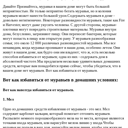
Давайте Признайтесь, муравьи в вашем доме могут быть большой
неприятностью. Не только неприятно бегать муравьи, но и колония
муравьев может нанести большой урон.Содержать муравьев в доме -
довольно негигиенично. Некоторые разновидности муравьев, такие как Fire
и Harvester, могут даже укусить человека. С другой стороны, муравьи-
плотники могут повредить строительные материалы. Муравьи внутри
дома, безусловно, загрязняют пищу. Они переносят бактерии, которые
могут попасть в пищу или открытую рану. У муравьев разнообразная
семья; это около 12 000 различных разновидностей муравьев. Мы все
ненавидим, когда муравьи проникают в наши дома, особенно летом. Они
живут в нашем доме, как будто они им владеют; что ж, есть несколько
способов избавиться от муравьев; одна из них - содержать дом в
абсолютной чистоте.Мы предлагаем несколько удивительных домашних
средств, которые вам понадобятся прямо сейчас, чтобы убедиться, что в
вашем доме нет муравьев. Вот как избавиться от муравьев.
Вот как избавиться от муравьев в домашних условиях:
Вот как навсегда избавиться от муравьев.
1. Мел
Одно из домашних средств избавления от муравьев - это мел. Мел
содержит карбонат кальция, который помогает отгонять муравьев.
Распылите немного порошкообразного мела на те места, которые являются
точками входа муравьев, или нарисуйте мелом линию у входа.Чтобы
муравьи не попали в ваш дом, нарисуйте мелом линии, чтобы эти жуки не