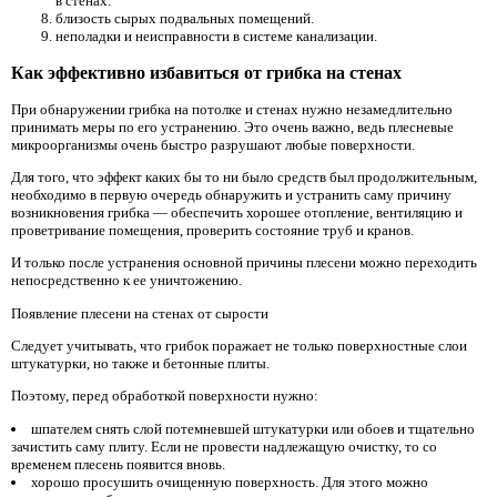
в стенах.
близость сырых подвальных помещений.
неполадки и неисправности в системе канализации.
Как эффективно избавиться от грибка на стенах
При обнаружении грибка на потолке и стенах нужно незамедлительно
принимать меры по его устранению. Это очень важно, ведь плесневые
микроорганизмы очень быстро разрушают любые поверхности.
Для того, что эффект каких бы то ни было средств был продолжительным,
необходимо в первую очередь обнаружить и устранить саму причину
возникновения грибка — обеспечить хорошее отопление, вентиляцию и
проветривание помещения, проверить состояние труб и кранов.
И только после устранения основной причины плесени можно переходить
непосредственно к ее уничтожению.
Появление плесени на стенах от сырости
Следует учитывать, что грибок поражает не только поверхностные слои
штукатурки, но также и бетонные плиты.
Поэтому, перед обработкой поверхности нужно:
шпателем снять слой потемневшей штукатурки или обоев и тщательно
зачистить саму плиту. Если не провести надлежащую очистку, то со
временем плесень появится вновь.
хорошо просушить очищенную поверхность. Для этого можно