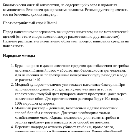
Биологически чистый антисептик, не содержащий хлора и ядовитых
компонентов. Безопасен для организма человека. Рекомендуется применять
его на балконах, кухнях квартир.
Противогрибковый спрей Biotol
Перед нанесением поверхность зачищается шпателем, но не металлической
щеткой (от этого споры плесени могут разлетаться по другим местам).
Наличие распылителя значительно облегчает процесс нанесения средств на
поверхность.
Народные методы
Бура – широко и давно известное средство для избавления от грибка
на стенах. Главный плюс – абсолютная безопасность для человека.
Для нанесения на поврежденные поверхности буру разводят в воде
из расчета 1:10.
Медный купорос – отлично уничтожает плесневые бактерии. При
использовании данного средства нужно учитывать то, что
характерный голубой цвет купороса может проступать даже через
наклеенные обои. Для приготовления раствора берут 10л воды и
100г порошка купороса.
Мыльный раствор – дешевый, безопасный и давно известный
способ борьбы с плесенью. Для этого необходимо только
хозяйственное мыло. Однако, полностью уничтожить грибок и
решить проблему раз и навсегда этот способ не поможет.
Перекись водорода отлично убивает грибок и, кроме этого,
уничтожает вирусы и бактерии в помещении. Перед обработкой