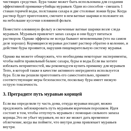
чистящих средствах. Бура также может быть использована для создания
эффективной приманки-убийцы муравьев. Один из способов - смешать 1
стакан горячей воды, полстакана сахара и две столовые ложки буры. Когда
раствор будет приготовлен, смочите в нем ватные шарики и положите их
на небольшие кусочки оловянной фольги.
Поместите оловянную фольгу и смоченные ватные шарики возле следа
муравьев. Муравьев привлечет запах сахара и они будут питаться
раствором. Однако эффекты не всегда бывают мгновенными (что на самом
деле хорошо). Кормящиеся муравьи доставят раствор обратно в колонию, и
действие буры проявится, нарушив пищеварительную систему муравья.
Однако вы можете обнаружить, что необходимы некоторые эксперименты,
чтобы найти правильный баланс сахара, буры и воды.Если вы хотите
избежать неприятностей, мы рекомендуем купить приманку для муравьев
Terro, в которой также в качестве активного ингредиента используется
бура. Если вы решили приготовить его самостоятельно, примите
соответствующие меры безопасности, поскольку бура имеет низкую
острую токсичность.
3. Преградите путь муравью корицей
Если вы определили ту часть дома, откуда муравьи входят, можно
предложить заблокировать путь муравьям коричным порошком. Идея
состоит в том, чтобы отпугнуть муравьев с помощью сильного запаха
корицы.Это не убьет муравьев, но все же может дать временное
облегчение, когда вы поймете, что внутри дома привлекает муравьев
внутри.