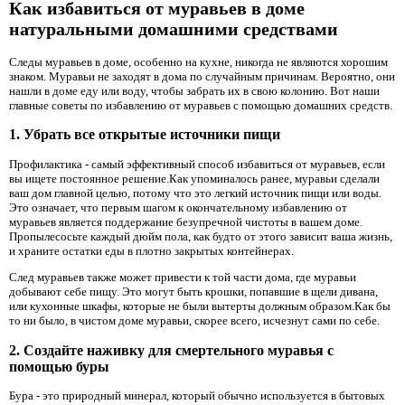
Как избавиться от муравьев в доме
натуральными домашними средствами
Следы муравьев в доме, особенно на кухне, никогда не являются хорошим
знаком. Муравьи не заходят в дома по случайным причинам. Вероятно, они
нашли в доме еду или воду, чтобы забрать их в свою колонию. Вот наши
главные советы по избавлению от муравьев с помощью домашних средств.
1. Убрать все открытые источники пищи
Профилактика - самый эффективный способ избавиться от муравьев, если
вы ищете постоянное решение.Как упоминалось ранее, муравьи сделали
ваш дом главной целью, потому что это легкий источник пищи или воды.
Это означает, что первым шагом к окончательному избавлению от
муравьев является поддержание безупречной чистоты в вашем доме.
Пропылесосьте каждый дюйм пола, как будто от этого зависит ваша жизнь,
и храните остатки еды в плотно закрытых контейнерах.
След муравьев также может привести к той части дома, где муравьи
добывают себе пищу. Это могут быть крошки, попавшие в щели дивана,
или кухонные шкафы, которые не были вытерты должным образом.Как бы
то ни было, в чистом доме муравьи, скорее всего, исчезнут сами по себе.
2. Создайте наживку для смертельного муравья с
помощью буры
Бура - это природный минерал, который обычно используется в бытовых