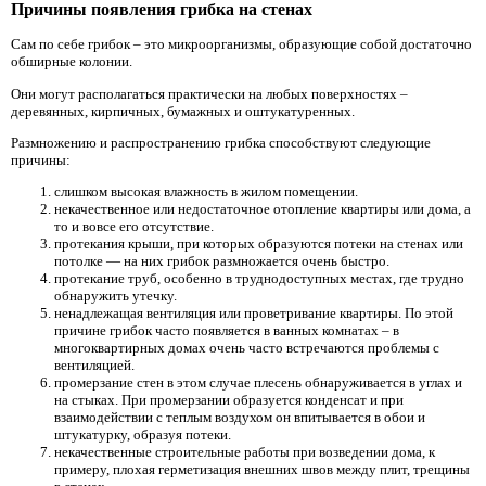
Причины появления грибка на стенах
Сам по себе грибок – это микроорганизмы, образующие собой достаточно
обширные колонии.
Они могут располагаться практически на любых поверхностях –
деревянных, кирпичных, бумажных и оштукатуренных.
Размножению и распространению грибка способствуют следующие
причины:
слишком высокая влажность в жилом помещении.
некачественное или недостаточное отопление квартиры или дома, а
то и вовсе его отсутствие.
протекания крыши, при которых образуются потеки на стенах или
потолке — на них грибок размножается очень быстро.
протекание труб, особенно в труднодоступных местах, где трудно
обнаружить утечку.
ненадлежащая вентиляция или проветривание квартиры. По этой
причине грибок часто появляется в ванных комнатах – в
многоквартирных домах очень часто встречаются проблемы с
вентиляцией.
промерзание стен в этом случае плесень обнаруживается в углах и
на стыках. При промерзании образуется конденсат и при
взаимодействии с теплым воздухом он впитывается в обои и
штукатурку, образуя потеки.
некачественные строительные работы при возведении дома, к
примеру, плохая герметизация внешних швов между плит, трещины