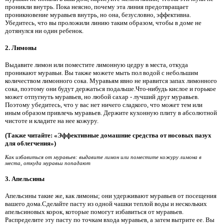
проникли внутрь. Пока неясно, почему эта линия предотвращает
проникновение муравьев внутрь, но она, безусловно, эффективна.
Убедитесь, что вы проложили линию таким образом, чтобы в доме не
дотянулся ни один ребенок.
2. Лимоны
Выдавите лимон или поместите лимонную цедру в места, откуда
проникают муравьи. Вы также можете мыть пол водой с небольшим
количеством лимонного сока. Муравьям явно не нравится запах лимонного
сока, поэтому они будут держаться подальше.Что-нибудь кислое и горькое
может отпугнуть муравьев, но любой сахар - лучший друг муравьев.
Поэтому убедитесь, что у вас нет ничего сладкого, что может тем или
иным образом привлечь муравьев. Держите кухонную плиту в абсолютной
чистоте и кладите на нее кожуру.
(Также читайте: «Эффективные домашние средства от носовых пазух
для облегчения»)
Как избавиться от муравьев: выдавите лимон или поместите кожуру лимона в
места, откуда муравьи попадают
3. Апельсины
Апельсины такие же, как лимоны; они удерживают муравьев от посещения
вашего дома.Сделайте пасту из одной чашки теплой воды и нескольких
апельсиновых корок, которые помогут избавиться от муравьев.
Распределите эту пасту по точкам входа муравьев, а затем вытрите ее. Вы