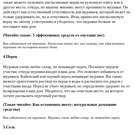
также можете положить апельсиновые корки на кухонную плиту или в
другое место, откуда, по вашему мнению, могут проникнуть муравьи. Он
действует как естественный отпугиватель для муравьев, который может не
только удерживать их, но и отпугивать. Итак, принесите апельсиновую
корку по своему усмотрению и убедитесь, что муравьи больше не
посещают ваш дом.
(Читайте также: 5 эффективных средств от опухших ног)
Как избавиться от муравьев: Апельсины такие же, как лимоны; они удерживают
муравьев от посещения вашего дома
4.Перец
Муравьи очень любят сахар, но ненавидят перец. Посыпьте перцем
участки, откуда муравьи входят в ваш дом. Это поможет избавиться от
муравьев. Кайенский или черный перец ненавидят муравьи. Вы также
можете приготовить раствор из перца и воды и распылить его рядом с
участками входа. Перец не убьет муравьев, но определенно удержит их от
возвращения в ваш дом. Убедитесь, что вы очистили место, на которое
хотите распылить перечный раствор.
(Также читайте: Как остановить икоту: натуральные домашние
средства)
Как избавиться от муравьев: Муравьи очень любят сахар, но ненавидят перец
5.Соль