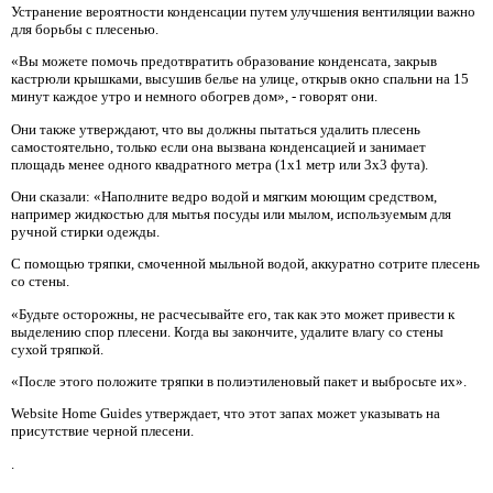
Устранение вероятности конденсации путем улучшения вентиляции важно
для борьбы с плесенью.
«Вы можете помочь предотвратить образование конденсата, закрыв
кастрюли крышками, высушив белье на улице, открыв окно спальни на 15
минут каждое утро и немного обогрев дом», - говорят они.
Они также утверждают, что вы должны пытаться удалить плесень
самостоятельно, только если она вызвана конденсацией и занимает
площадь менее одного квадратного метра (1х1 метр или 3x3 фута).
Они сказали: «Наполните ведро водой и мягким моющим средством,
например жидкостью для мытья посуды или мылом, используемым для
ручной стирки одежды.
С помощью тряпки, смоченной мыльной водой, аккуратно сотрите плесень
со стены.
«Будьте осторожны, не расчесывайте его, так как это может привести к
выделению спор плесени. Когда вы закончите, удалите влагу со стены
сухой тряпкой.
«После этого положите тряпки в полиэтиленовый пакет и выбросьте их».
Website Home Guides утверждает, что этот запах может указывать на
присутствие черной плесени.
.