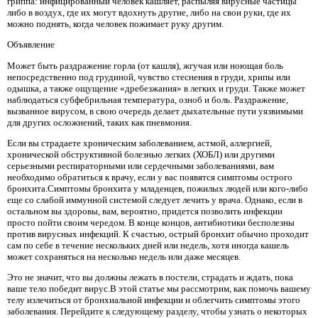
гриппа: инфицированный человек кашляет, распыляя вирусные частицы
либо в воздух, где их могут вдохнуть другие, либо на свои руки, где их
можно поднять, когда человек пожимает руку другим.
Объявление
Может быть раздражение горла (от кашля), жгучая или ноющая боль
непосредственно под грудиной, чувство стеснения в груди, хрипы или
одышка, а также ощущение «дребезжания» в легких и груди. Также может
наблюдаться субфебрильная температура, озноб и боль. Раздражение,
вызванное вирусом, в свою очередь делает дыхательные пути уязвимыми
для других осложнений, таких как пневмония.
Если вы страдаете хроническим заболеванием, астмой, аллергией,
хронической обструктивной болезнью легких (ХОБЛ) или другими
серьезными респираторными или сердечными заболеваниями, вам
необходимо обратиться к врачу, если у вас появятся симптомы острого
бронхита.Симптомы бронхита у младенцев, пожилых людей или кого-либо
еще со слабой иммунной системой следует лечить у врача. Однако, если в
остальном вы здоровы, вам, вероятно, придется позволить инфекции
просто пойти своим чередом. В конце концов, антибиотики бесполезны
против вирусных инфекций. К счастью, острый бронхит обычно проходит
сам по себе в течение нескольких дней или недель, хотя иногда кашель
может сохраняться на несколько недель или даже месяцев.
Это не значит, что вы должны лежать в постели, страдать и ждать, пока
ваше тело победит вирус.В этой статье мы рассмотрим, как помочь вашему
телу излечиться от бронхиальной инфекции и облегчить симптомы этого
заболевания. Перейдите к следующему разделу, чтобы узнать о некоторых