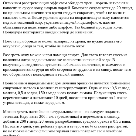
Отличным разогревающим эффектом обладает хрен – корень натирают и
наносят на сухую кожу, накрыв марлей. Компресс сохраняется до 20 минут,
но при сильном жжении это время следует сократить, чтобы не вызвать
сильного ожога. После удаления хрена на покрасневшую кожу наносится
мед или топленый жир, укрывается марлей и целлофаном, плотно
обматывается полотенцем либо шарфом. Так больной проводит ночь.
Процедура повторяется каждый вечер до излечения.
Помочь при бронхите может компресс из хрена, но нужно делать его
аккуратно, следя за тем, чтобы не вызвать ожог
Разогреть кожу можно и при помощи спирта. Для этого готовят смесь из
половины литра водки и такого же количества кипяченой воды. В
полученную жидкость опускается небольшое полотенце, отжимается и
прикладывается к груди по обе стороны от грудины и на спину, после чего
его оборачивают целлофаном и теплой тканью.
Проверенным народным методом лечения бронхита является применение
спиртовых настоек в различных интерпретациях. Одна из них: 0,5 кг ягод
малины, 0,5 л водки, 150 г меда и сок целого лимона. Полученную смесь
перемешивают и настаивают 10 дней, после чего принимают по 1 ложке
утром натощак, а также перед сном.
Можно делать настойки на натуральном вине – их следует подавать
теплыми. Надо взять 200 г алоэ (столетника) и перемолоть в кашицу,
добавить 200 г меда, 20 мелко раздробленных грецких орехов и 0,5 л вина.
Настоять 5 дней, употреблять утром и вечером по ¼ стакана разогретой,
но не горячей смеси (слишком горячая смесь потеряет свои лечебные
свойства).