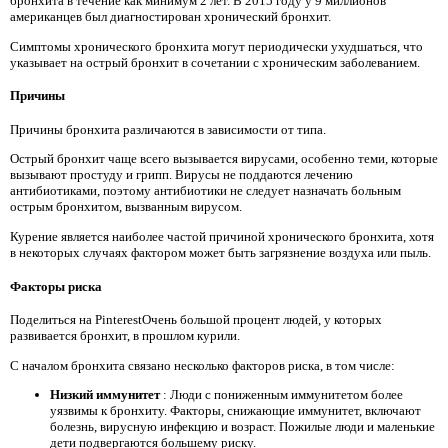
бронхита в течение как минимум 2 лет. В 2015 году у 9 миллионов
американцев был диагностирован хронический бронхит.
Симптомы хронического бронхита могут периодически ухудшаться, что
указывает на острый бронхит в сочетании с хроническим заболеванием.
Причины
Причины бронхита различаются в зависимости от типа.
Острый бронхит чаще всего вызывается вирусами, особенно теми, которые
вызывают простуду и грипп. Вирусы не поддаются лечению
антибиотиками, поэтому антибиотики не следует назначать больным
острым бронхитом, вызванным вирусом.
Курение является наиболее частой причиной хронического бронхита, хотя
в некоторых случаях фактором может быть загрязнение воздуха или пыль.
Факторы риска
Поделиться на PinterestОчень большой процент людей, у которых
развивается бронхит, в прошлом курили.
С началом бронхита связано несколько факторов риска, в том числе:
Низкий иммунитет
: Люди с пониженным иммунитетом более
уязвимы к бронхиту. Факторы, снижающие иммунитет, включают
болезнь, вирусную инфекцию и возраст. Пожилые люди и маленькие
дети подвергаются большему риску.