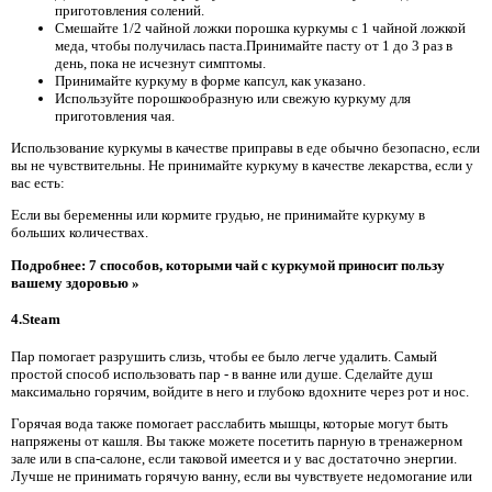
приготовления солений.
Смешайте 1/2 чайной ложки порошка куркумы с 1 чайной ложкой
меда, чтобы получилась паста.Принимайте пасту от 1 до 3 раз в
день, пока не исчезнут симптомы.
Принимайте куркуму в форме капсул, как указано.
Используйте порошкообразную или свежую куркуму для
приготовления чая.
Использование куркумы в качестве приправы в еде обычно безопасно, если
вы не чувствительны. Не принимайте куркуму в качестве лекарства, если у
вас есть:
Если вы беременны или кормите грудью, не принимайте куркуму в
больших количествах.
Подробнее: 7 способов, которыми чай с куркумой приносит пользу
вашему здоровью »
4.Steam
Пар помогает разрушить слизь, чтобы ее было легче удалить. Самый
простой способ использовать пар - в ванне или душе. Сделайте душ
максимально горячим, войдите в него и глубоко вдохните через рот и нос.
Горячая вода также помогает расслабить мышцы, которые могут быть
напряжены от кашля. Вы также можете посетить парную в тренажерном
зале или в спа-салоне, если таковой имеется и у вас достаточно энергии.
Лучше не принимать горячую ванну, если вы чувствуете недомогание или