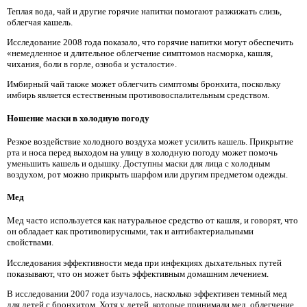
Теплая вода, чай и другие горячие напитки помогают разжижать слизь,
облегчая кашель.
Исследование 2008 года показало, что горячие напитки могут обеспечить
«немедленное и длительное облегчение симптомов насморка, кашля,
чихания, боли в горле, озноба и усталости».
Имбирный чай также может облегчить симптомы бронхита, поскольку
имбирь является естественным противовоспалительным средством.
Ношение маски в холодную погоду
Резкое воздействие холодного воздуха может усилить кашель. Прикрытие
рта и носа перед выходом на улицу в холодную погоду может помочь
уменьшить кашель и одышку. Доступны маски для лица с холодным
воздухом, рот можно прикрыть шарфом или другим предметом одежды.
Мед
Мед часто используется как натуральное средство от кашля, и говорят, что
он обладает как противовирусными, так и антибактериальными
свойствами.
Исследования эффективности меда при инфекциях дыхательных путей
показывают, что он может быть эффективным домашним лечением.
В исследовании 2007 года изучалось, насколько эффективен темный мед
для детей с бронхитом. Хотя у детей, которые принимали мед, облегчение