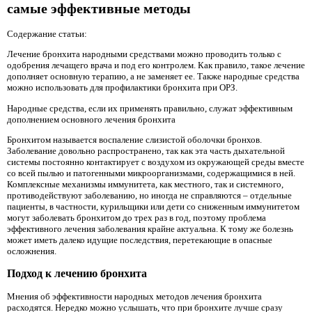
самые эффективные методы
Содержание статьи:
Лечение бронхита народными средствами можно проводить только с
одобрения лечащего врача и под его контролем. Как правило, такое лечение
дополняет основную терапию, а не заменяет ее. Также народные средства
можно использовать для профилактики бронхита при ОРЗ.
Народные средства, если их применять правильно, служат эффективным
дополнением основного лечения бронхита
Бронхитом называется воспаление слизистой оболочки бронхов.
Заболевание довольно распространено, так как эта часть дыхательной
системы постоянно контактирует с воздухом из окружающей среды вместе
со всей пылью и патогенными микроорганизмами, содержащимися в ней.
Комплексные механизмы иммунитета, как местного, так и системного,
противодействуют заболеванию, но иногда не справляются – отдельные
пациенты, в частности, курильщики или дети со сниженным иммунитетом
могут заболевать бронхитом до трех раз в год, поэтому проблема
эффективного лечения заболевания крайне актуальна. К тому же болезнь
может иметь далеко идущие последствия, перетекающие в опасные
осложнения.
Подход к лечению бронхита
Мнения об эффективности народных методов лечения бронхита
расходятся. Нередко можно услышать, что при бронхите лучше сразу