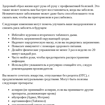
Здоровый образ жизни идет рука об руку с профилактикой болезней. Это
также может помочь вам быстрее восстановиться, когда вы заболели.
Незначительное заболевание может даже быть способом вашего тела
сказать вам, чтобы вы притормозили и расслабились.
Следующие изменения могут помочь улучшить ваше выздоровление и
снизить риск заболеть в будущем:
Избегайте курения и вторичного табачного дыма.
Избегать загрязненной окружающей среды.
Наденьте хирургическую маску, если вы подверглись загрязнению.
Повысьте иммунитет с помощью здорового питания.
Делайте физические упражнения не менее 3 раз в неделю по 20
минут каждый раз.
Часто мойте руки, чтобы предотвратить распространение
инфекции.
Используйте увлажнитель и регулярно очищайте его, следуя
рекомендациям производителя.
Вы можете сочетать лекарства, отпускаемые без рецепта (OTC), с
предлагаемыми натуральными средствами. Могут быть полезны
следующие препараты:
аспирин (не принимайте аспирин, если вы принимаете другие
препараты, разжижающие кровь)
ибупрофен (Адвил, Мотрин)
ацетаминофен (Тайленол)
отхаркивающий сироп от кашля