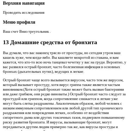
Верхняя навигация
Проводить исследования
Меню профиля
Ваш счет Вниз треугольник .
13 Домашние средства от бронхита
Вы думали, что вас наконец трясло от простуды, но сегодня утром ваш
кашель хуже, чем когда-либо. Вы кашляете мокротой из стакана, и вам
кажется, что кто-то всю ночь танцевал чечетку у вас на груди. Вероятно, у
вас развился острый бронхит, часто болезненная инфекция в основных
бронхах (дыхательных путях), ведущих в легкие.
Острый бронхит чаще всего вызывается вирусом, часто тем же вирусом,
который вызывает простуду, хотя вирус гриппа также является частым
виновником.(Хотя острый бронхит также может быть вызван бактериями
или даже грибком, они редко виноваты.) Острый бронхит часто следует за
простудой или гриппом, когда сопротивление снижается и легкие уже
могут быть слегка раздражены. Аналогичным образом, любой человек с
низким иммунным сопротивлением или любой другой тип хронического
раздражения или повреждения легких, особенно от воздействия
сигаретного дыма или других токсичных газов, подвержен повышенному
риску развития бронхита. И вирусы, вызывающие бронхит, могут
передаваться другим людям примерно так же, как вирусы простуды и