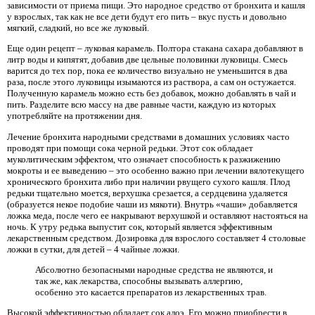
зависимости от приема пищи. Это народное средство от бронхита и кашля
у взрослых, так как не все дети будут его пить – вкус пусть и довольно
мягкий, сладкий, но все же луковый.
Еще один рецепт – луковая карамель. Полтора стакана сахара добавляют в
литр воды и кипятят, добавив две цельные половинки луковицы. Смесь
варится до тех пор, пока ее количество визуально не уменьшится в два
раза, после этого луковицы изымаются из раствора, а сам он остужается.
Полученную карамель можно есть без добавок, можно добавлять в чай и
пить. Разделите всю массу на две равные части, каждую из которых
употребляйте на протяжении дня.
Лечение бронхита народными средствами в домашних условиях часто
проводят при помощи сока черной редьки. Этот сок обладает
муколитическим эффектом, что означает способность к разжижению
мокроты и ее выведению – это особенно важно при лечении вялотекущего
хронического бронхита либо при наличии рвущего сухого кашля. Плод
редьки тщательно моется, верхушка срезается, а сердцевина удаляется
(образуется некое подобие чаши из мякоти). Внутрь «чаши» добавляется
ложка меда, после чего ее накрывают верхушкой и оставляют настояться на
ночь. К утру редька выпустит сок, который является эффективным
лекарственным средством. Дозировка для взрослого составляет 4 столовые
ложки в сутки, для детей – 4 чайные ложки.
Абсолютно безопасными народные средства не являются, и
так же, как лекарства, способны вызывать аллергию,
особенно это касается препаратов из лекарственных трав.
Высокой эффективностью обладает сок алоэ. Его можно приобрести в