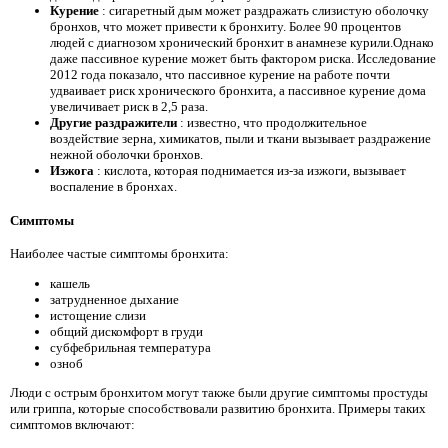
Курение
: сигаретный дым может раздражать слизистую оболочку
бронхов, что может привести к бронхиту. Более 90 процентов
людей с диагнозом хронический бронхит в анамнезе курили.Однако
даже пассивное курение может быть фактором риска. Исследование
2012 года показало, что пассивное курение на работе почти
удваивает риск хронического бронхита, а пассивное курение дома
увеличивает риск в 2,5 раза.
Другие раздражители
: известно, что продолжительное
воздействие зерна, химикатов, пыли и ткани вызывает раздражение
нежной оболочки бронхов.
Изжога
: кислота, которая поднимается из-за изжоги, вызывает
воспаление в бронхах.
Симптомы
Наиболее частые симптомы бронхита:
кашель
затрудненное дыхание
истощение слизи
общий дискомфорт в груди
субфебрильная температура
озноб
Люди с острым бронхитом могут также были другие симптомы простуды
или гриппа, которые способствовали развитию бронхита. Примеры таких
симптомов включают: