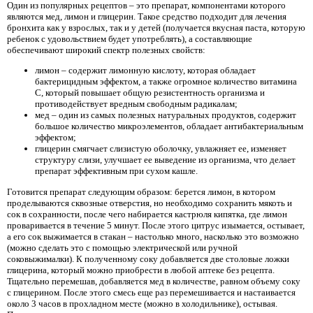
Один из популярных рецептов – это препарат, компонентами которого
являются мед, лимон и глицерин. Такое средство подходит для лечения
бронхита как у взрослых, так и у детей (получается вкусная паста, которую
ребенок с удовольствием будет употреблять), а составляющие
обеспечивают широкий спектр полезных свойств:
лимон – содержит лимонную кислоту, которая обладает
бактерицидным эффектом, а также огромное количество витамина
С, который повышает общую резистентность организма и
противодействует вредным свободным радикалам;
мед – один из самых полезных натуральных продуктов, содержит
большое количество микроэлементов, обладает антибактериальным
эффектом;
глицерин смягчает слизистую оболочку, увлажняет ее, изменяет
структуру слизи, улучшает ее выведение из организма, что делает
препарат эффективным при сухом кашле.
Готовится препарат следующим образом: берется лимон, в котором
проделываются сквозные отверстия, но необходимо сохранить мякоть и
сок в сохранности, после чего набирается кастрюля кипятка, где лимон
проваривается в течение 5 минут. После этого цитрус изымается, остывает,
а его сок выжимается в стакан – настолько много, насколько это возможно
(можно сделать это с помощью электрической или ручной
соковыжималки). К полученному соку добавляется две столовые ложки
глицерина, который можно приобрести в любой аптеке без рецепта.
Тщательно перемешав, добавляется мед в количестве, равном объему соку
с глицерином. После этого смесь еще раз перемешивается и настаивается
около 3 часов в прохладном месте (можно в холодильнике), остывая.