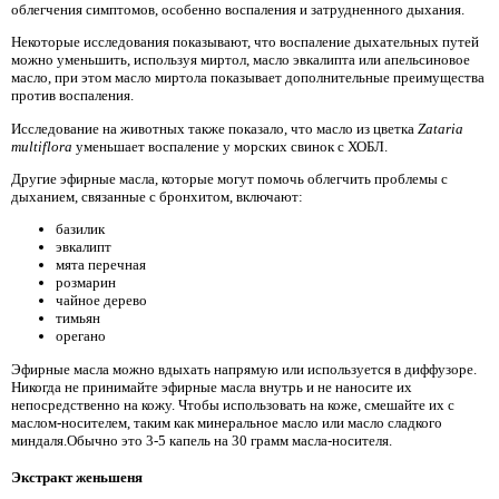
облегчения симптомов, особенно воспаления и затрудненного дыхания.
Некоторые исследования показывают, что воспаление дыхательных путей
можно уменьшить, используя миртол, масло эвкалипта или апельсиновое
масло, при этом масло миртола показывает дополнительные преимущества
против воспаления.
Исследование на животных также показало, что масло из цветка
Zataria
multiflora
уменьшает воспаление у морских свинок с ХОБЛ.
Другие эфирные масла, которые могут помочь облегчить проблемы с
дыханием, связанные с бронхитом, включают:
базилик
эвкалипт
мята перечная
розмарин
чайное дерево
тимьян
орегано
Эфирные масла можно вдыхать напрямую или используется в диффузоре.
Никогда не принимайте эфирные масла внутрь и не наносите их
непосредственно на кожу. Чтобы использовать на коже, смешайте их с
маслом-носителем, таким как минеральное масло или масло сладкого
миндаля.Обычно это 3-5 капель на 30 грамм масла-носителя.
Экстракт женьшеня