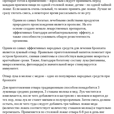
Препарат готов к применению – взрослым следует принимать перед
каждым приемом пищи по одной столовой ложке, детям – по одной чайной
ложке. Если кашель очень сильный, то можно принять две ложки. Лучше не
сразу глотать смесь, а некоторое время рассасывать ее во рту.
Одним из самых богатых лечебными свойствами продуктов
природного происхождения является прополис. На его
основе создано немало лекарственных препаратов,
эффективных благодаря антибактериальному эффекту, а
также способности усиливать общую резистентность
организма.
Одним из самых эффективных народных средств для лечения бронхита
является луковый отвар. Правильно приготовленный напиток помогает при
остром бронхите, снимая симптомы и способствуя выведению мокроты в
кратчайшие сроки. Также, благодаря богатому составу лука (витамины,
микроэлементы, фитонциды) в значительной мере стимулируется
иммунитет.
Отвар лука в молоке с медом – одно из популярных народных средств при
бронхите
Для приготовления отвара традиционным способом понадобится 3
луковицы средних размеров, 3 стакана молока и мед. Лук чистится и
измельчается, после чего добавляется в кастрюлю с молоком и варится до
тех пор, пока лук не станет мягким и полупрозрачным. Затем смесь должна
остыть, после чего туда следует добавить три чайных ложки меда
(количество ложек соответствует количеству стаканов молока) и тщательно
перемешать. Применяется по столовой ложке отвара 6-8 раз в день вне