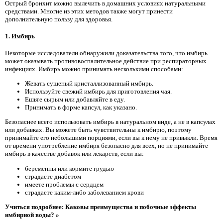
Острый бронхит можно вылечить в домашних условиях натуральными
средствами. Многие из этих методов также могут принести
дополнительную пользу для здоровья.
1. Имбирь
Некоторые исследователи обнаружили доказательства того, что имбирь
может оказывать противовоспалительное действие при респираторных
инфекциях. Имбирь можно принимать несколькими способами:
Жевать сушеный кристаллизованный имбирь.
Используйте свежий имбирь для приготовления чая.
Ешьте сырым или добавляйте в еду.
Принимать в форме капсул, как указано.
Безопаснее всего использовать имбирь в натуральном виде, а не в капсулах
или добавках. Вы можете быть чувствительны к имбирю, поэтому
принимайте его небольшими порциями, если вы к нему не привыкли. Время
от времени употребление имбиря безопасно для всех, но не принимайте
имбирь в качестве добавок или лекарств, если вы:
беременны или кормите грудью
страдаете диабетом
имеете проблемы с сердцем
страдаете каким-либо заболеванием крови
Учиться подробнее: Каковы преимущества и побочные эффекты
имбирной воды? »