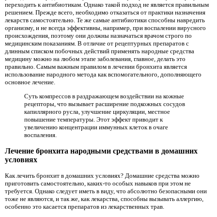
переходить к антибиотикам. Однако такой подход не является правильным
решением. Прежде всего, необходимо отказаться от практики назначения
лекарств самостоятельно. Те же самые антибиотики способны навредить
организму, и не всегда эффективны, например, при воспалении вирусного
происхождения, поэтому они должны назначаться врачом строго по
медицинским показаниям. В отличие от рецептурных препаратов с
длинным списком побочных действий применять народные средства
медицину можно на любом этапе заболевания, главное, делать это
правильно. Самым важным правилом в лечении бронхита является
использование народного метода как вспомогательного, дополняющего
основное лечение.
Суть компрессов в раздражающем воздействии на кожные
рецепторы, что вызывает расширение подкожных сосудов
капиллярного русла, улучшение циркуляции, местное
повышение температуры. Этот эффект приводит к
увеличению концентрации иммунных клеток в очаге
воспаления.
Лечение бронхита народными средствами в домашних
условиях
Как лечить бронхит в домашних условиях? Домашние средства можно
приготовить самостоятельно, каких-то особых навыков при этом не
требуется. Однако следует иметь в виду, что абсолютно безопасными они
тоже не являются, и так же, как лекарства, способны вызывать аллергию,
особенно это касается препаратов из лекарственных трав.