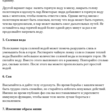
одышку.
Другой вариант пара: налить горячую воду в миску, накрыть голову
полотенцем и вдохнуть пар.Некоторые люди добавляют в горячую воду
мазь с ментолом, чтобы помочь отвести слизь. Однако метод миски с
полотенцем может быть опасным, потому что вода может быть горячее,
чем вы предполагали, и пар может вызвать ожог дыхательных путей. Не
оставайтесь над горячей водой более одной-двух минут за раз и не
продолжайте нагревать воду.
5. Соленая вода
Полоскание горла соленой водой может помочь разрушить слизь и
уменьшить боль в горле. Растворите чайную ложку соли в стакане теплой
воды.Выпейте небольшое количество соленой воды и полощите горло. Не
глотайте воду. Вместо этого выплюньте его в раковину. Повторяйте столько
раз, сколько хотите. После этого вы можете прополоскать рот простой
водой.
6. Сон
Высыпайтесь и дайте телу отдохнуть. Во время борьбы с кашлем может
быть трудно спать спокойно, но старайтесь избегать ненужных действий.
Именно во время глубоких фаз сна вы восстанавливаете и укрепляете
иммунную функцию, чтобы ваше тело могло лучше бороться с
воспалением.
7. Изменение образа жизни