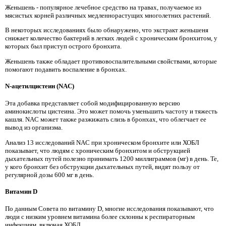
Женьшень - популярное лечебное средство на травах, получаемое из
мясистых корней различных медленнорастущих многолетних растений.
В некоторых исследованиях было обнаружено, что экстракт женьшеня
снижает количество бактерий в легких людей с хроническим бронхитом, у
которых был приступ острого бронхита.
Женьшень также обладает противовоспалительными свойствами, которые
помогают подавить воспаление в бронхах.
N-ацетилцистеин (NAC)
Эта добавка представляет собой модифицированную версию
аминокислоты цистеина. Это может помочь уменьшить частоту и тяжесть
кашля. NAC может также разжижать слизь в бронхах, что облегчает ее
вывод из организма.
Анализ 13 исследований NAC при хроническом бронхите или ХОБЛ
показывает, что людям с хроническим бронхитом и обструкцией
дыхательных путей полезно принимать 1200 миллиграммов (мг) в день. Те,
у кого бронхит без обструкции дыхательных путей, видят пользу от
регулярной дозы 600 мг в день.
Витамин D
По данным Совета по витамину D, многие исследования показывают, что
люди с низким уровнем витамина более склонны к респираторным
инфекциям, включая ХОБЛ.