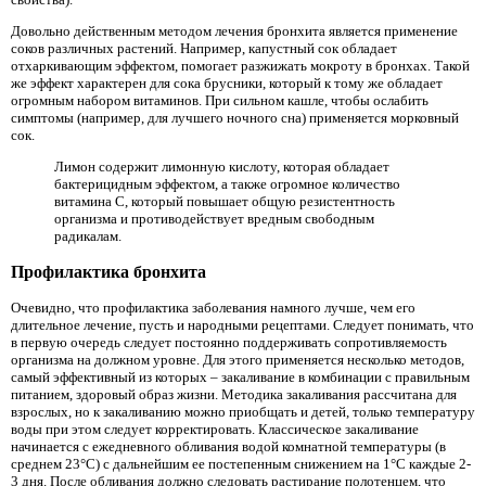
Довольно действенным методом лечения бронхита является применение
соков различных растений. Например, капустный сок обладает
отхаркивающим эффектом, помогает разжижать мокроту в бронхах. Такой
же эффект характерен для сока брусники, который к тому же обладает
огромным набором витаминов. При сильном кашле, чтобы ослабить
симптомы (например, для лучшего ночного сна) применяется морковный
сок.
Лимон содержит лимонную кислоту, которая обладает
бактерицидным эффектом, а также огромное количество
витамина С, который повышает общую резистентность
организма и противодействует вредным свободным
радикалам.
Профилактика бронхита
Очевидно, что профилактика заболевания намного лучше, чем его
длительное лечение, пусть и народными рецептами. Следует понимать, что
в первую очередь следует постоянно поддерживать сопротивляемость
организма на должном уровне. Для этого применяется несколько методов,
самый эффективный из которых – закаливание в комбинации с правильным
питанием, здоровый образ жизни. Методика закаливания рассчитана для
взрослых, но к закаливанию можно приобщать и детей, только температуру
воды при этом следует корректировать. Классическое закаливание
начинается с ежедневного обливания водой комнатной температуры (в
среднем 23°С) с дальнейшим ее постепенным снижением на 1°С каждые 2-
3 дня. После обливания должно следовать растирание полотенцем, что