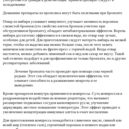
холодильнике.
Домашние препараты из прополиса могут быть полезными при бронхите
Отвар из имбиря усиливает иммунитет, улучшает активность ворсинок
слизистой бронхов (это свойство клеток бронхов угнетено при
обструктивном бронхите), обладает антибактериальным эффектом. Корень
имбиря достаточно эффективен и в свежем виде, но отвар еще лучше,
особенно для детей. Для приготовления следует натереть имбирь на мелкой
терке, чтобы он выделил как можно больше сока, после чего залить
кипятком или поместить во френч-пресс с горячей водой. Когда отвар
настоится, можно добавить лимонный сок и мед или сахар по вкусу. Такой
чай отлично подойдет и для профилактики не только бронхита, но и других
респираторных заболеваний.
Лечение бронхита часто проводят при помощи сока черной
редьки. Этот сок обладает муколитическим эффектом, что
означает способность к разжижению мокроты и ее
выведению.
Кроме препаратов вовнутрь применяются компрессы. Суть компрессов в
раздражающем воздействии на кожные рецепторы, что вызывает
расширение подкожных сосудов капиллярного русла, улучшение
циркуляции, местное повышение температуры. Этот эффект приводит к
увеличению концентрации иммунных клеток в очаге воспаления.
Для приготовления компресса понадобится сливочное масло, свиной или
козий жир (топленое сало), горчичный порошок и немного водки или