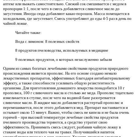
аптеке или выжать самостоятельно. Свежий сок смешивается с медом в
пропорции 1:1, после чего в смесь добавляется сливочное масло до
загустения. Иногда сюда добавляют какао-порошок. Масса помещается в
холодильник, где загустевает. Смесь употребляют до еды 4-5 раз в день по
чайной ложке.
Читайте также:
Вода с лимоном: 8 полезных свойств
8 продуктов пчеловодства, используемых в медицине
9 полезных продуктов, о которых незаслуженно забыли
Одним из самых богатых лечебными свойствами продуктов природного
происхождения является прополис. На его основе создано немало
лекарственных препаратов, эффективных благодаря антибактериальному
эффекту, а также способности усиливать общую резистентность
организма. Для приготовления домашнего лекарства понадобится 10 г
прополиса, 100 г сливочного масла и столько же меда. Прополис тщательно
измельчается в ступке, после чего на водяной бане разогревается
сливочное масло. В жидкое масло добавляется растертый прополис и
перемешивается, после этого добавляется мед. Препарат настаивается и
остывает около 15 минут. Важно, чтобы смесь не кипела и не была очень
горячей – при высокой температуре лечебные свойства продуктов
пчелиного производства теряются, а средство утратит свою
эффективность. Принимать смесь следует, разбавив чайную ложку в
стакане воды или теплого чая на травах. Получившийся напиток
употребляется трижды в день натощак. Хранить препарат следует в