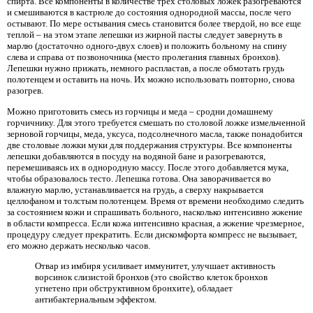
спирта. Все компоненты в количестве трех столовых ложек разогреваются
и смешиваются в кастрюле до состояния однородной массы, после чего
остывают. По мере остывания смесь становится более твердой, но все еще
теплой – на этом этапе лепешки из жирной пасты следует завернуть в
марлю (достаточно одного-двух слоев) и положить больному на спину
слева и справа от позвоночника (место пролегания главных бронхов).
Лепешки нужно прижать, немного распластав, а после обмотать грудь
полотенцем и оставить на ночь. Их можно использовать повторно, снова
разогрев.
Можно приготовить смесь из горчицы и меда – сродни домашнему
горчичнику. Для этого требуется смешать по столовой ложке измельченной
зерновой горчицы, меда, уксуса, подсолнечного масла, также понадобится
две столовые ложки муки для поддержания структуры. Все компоненты
лепешки добавляются в посуду на водяной бане и разогреваются,
перемешиваясь их в однородную массу. После этого добавляется мука,
чтобы образовалось тесто. Лепешка готова. Она заворачивается во
влажную марлю, устанавливается на грудь, а сверху накрывается
целлофаном и толстым полотенцем. Время от времени необходимо следить
за состоянием кожи и спрашивать больного, насколько интенсивно жжение
в области компресса. Если кожа интенсивно красная, а жжение чрезмерное,
процедуру следует прекратить. Если дискомфорта компресс не вызывает,
его можно держать несколько часов.
Отвар из имбиря усиливает иммунитет, улучшает активность
ворсинок слизистой бронхов (это свойство клеток бронхов
угнетено при обструктивном бронхите), обладает
антибактериальным эффектом.