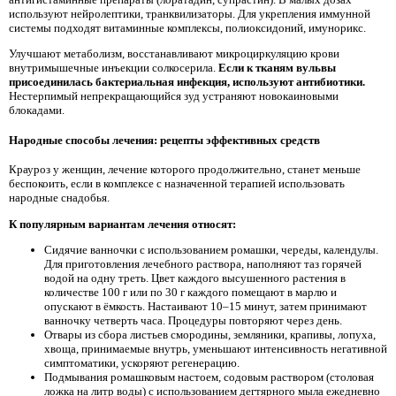
используют нейролептики, транквилизаторы. Для укрепления иммунной
системы подходят витаминные комплексы, полиоксидоний, имунорикс.
Улучшают метаболизм, восстанавливают микроциркуляцию крови
внутримышечные инъекции солкосерила.
Если к тканям вульвы
присоединилась бактериальная инфекция, используют антибиотики.
Нестерпимый непрекращающийся зуд устраняют новокаиновыми
блокадами.
Народные способы лечения: рецепты эффективных средств
Крауроз у женщин, лечение которого продолжительно, станет меньше
беспокоить, если в комплексе с назначенной терапией использовать
народные снадобья.
К популярным вариантам лечения относят:
Сидячие ванночки с использованием ромашки, череды, календулы.
Для приготовления лечебного раствора, наполняют таз горячей
водой на одну треть. Цвет каждого высушенного растения в
количестве 100 г или по 30 г каждого помещают в марлю и
опускают в ёмкость. Настаивают 10–15 минут, затем принимают
ванночку четверть часа. Процедуры повторяют через день.
Отвары из сбора листьев смородины, земляники, крапивы, лопуха,
хвоща, принимаемые внутрь, уменьшают интенсивность негативной
симптоматики, ускоряют регенерацию.
Подмывания ромашковым настоем, содовым раствором (столовая
ложка на литр воды) с использованием дегтярного мыла ежедневно