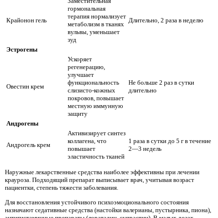
Заместительная
гормональная
терапия нормализует
Крайонон гель
Длительно, 2 раза в неделю
метаболизм в тканях
вульвы, уменьшает
зуд
Эстрогены
Ускоряет
регенерацию,
улучшает
функциональность
Не больше 2 раз в сутки
Овестин крем
слизисто-кожных
длительно
покровов, повышает
местную иммунную
защиту
Андрогены
Активизирует синтез
коллагена, что
1 раза в сутки до 5 г в течение
Андрогель крем
повышает
2—3 недель
эластичность тканей
Наружные лекарственные средства наиболее эффективны при лечении
крауроза. Подходящий препарат выписывает врач, учитывая возраст
пациентки, степень тяжести заболевания.
Для восстановления устойчивого психоэмоционального состояния
назначают седативные средства (настойки валерианы, пустырника, пиона),
антигистаминные препараты (лоратадин, супрастин). В малых дозах