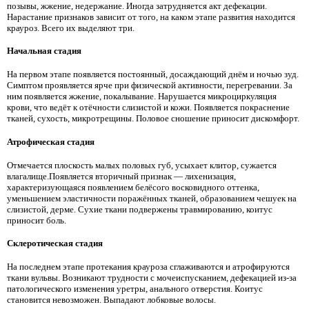
позывы, жжение, недержание. Иногда затрудняется акт дефекации.
Нарастание признаков зависит от того, на каком этапе развития находится
крауроз. Всего их выделяют три.
Начальная стадия
На первом этапе появляется постоянный, досаждающий днём и ночью зуд.
Симптом проявляется ярче при физической активности, перегревании. За
ним появляется жжение, покалывание. Нарушается микроциркуляция
крови, что ведёт к отёчности слизистой и кожи. Появляется покраснение
тканей, сухость, микротрещины. Половое сношение приносит дискомфорт.
Атрофическая стадия
Отмечается плоскость малых половых губ, усыхает клитор, сужается
влагалище.Появляется вторичный признак — лихенизация,
характеризующаяся появлением белёсого восковидного оттенка,
уменьшением эластичности поражённых тканей, образованием чешуек на
слизистой, дерме. Сухие ткани подвержены травмированию, коитус
приносит боль.
Склеротическая стадия
На последнем этапе протекания крауроза сглаживаются и атрофируются
ткани вульвы. Возникают трудности с мочеиспусканием, дефекацией из-за
патологического изменения уретры, анального отверстия. Коитус
становится невозможен. Выпадают лобковые волосы.