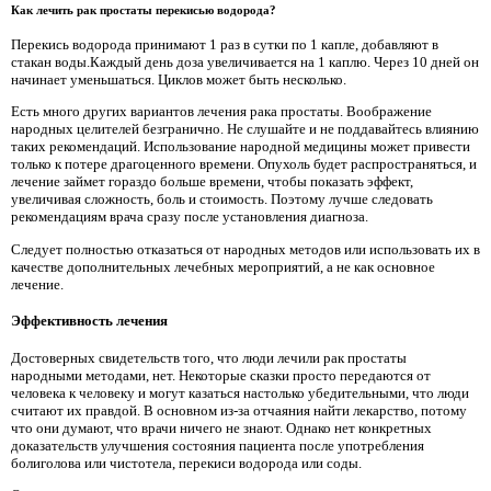
Как лечить рак простаты перекисью водорода?
Перекись водорода принимают 1 раз в сутки по 1 капле, добавляют в
стакан воды.Каждый день доза увеличивается на 1 каплю. Через 10 дней он
начинает уменьшаться. Циклов может быть несколько.
Есть много других вариантов лечения рака простаты. Воображение
народных целителей безгранично. Не слушайте и не поддавайтесь влиянию
таких рекомендаций. Использование народной медицины может привести
только к потере драгоценного времени. Опухоль будет распространяться, и
лечение займет гораздо больше времени, чтобы показать эффект,
увеличивая сложность, боль и стоимость. Поэтому лучше следовать
рекомендациям врача сразу после установления диагноза.
Следует полностью отказаться от народных методов или использовать их в
качестве дополнительных лечебных мероприятий, а не как основное
лечение.
Эффективность лечения
Достоверных свидетельств того, что люди лечили рак простаты
народными методами, нет. Некоторые сказки просто передаются от
человека к человеку и могут казаться настолько убедительными, что люди
считают их правдой. В основном из-за отчаяния найти лекарство, потому
что они думают, что врачи ничего не знают. Однако нет конкретных
доказательств улучшения состояния пациента после употребления
болиголова или чистотела, перекиси водорода или соды.