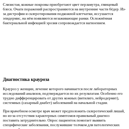
Слизистая, кожные покровы приобретают цвет перламутра, глянцевый
блеск. Очаги поражений распространяются на внутренние части бёдер. Из-
за дистрофии и склеротирования подкожной клетчатки, иссушается
эпидермис, на нём появляются незаживающие ранки. Осложнённая
бактериальной инфекцией эрозия сопровождается нагноением.
Диагностика крауроза
Крауроз у женщин, лечение которого начинается после лабораторных
исследований анализов, подтверждается по их результатам. Особенно его
трудно дифференцировать от других кожных (витилиго, нейродермит),
системных (сахарный диабет) заболеваний на начальной стадии.
При врачебном осмотре врач может предположить склеротический лишай,
но из-за отсутствия характерных симптомов правильный диагноз
поставить затруднительно. Опрос пациенток помогает выявить
специфические заболевания, послужившие толчком для патологических