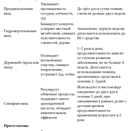
Уменьшает
Преднизалоновая
проницаемость
До трёх раз в сутки тонким
мазь
сосудов, отёчность,
слоем не дольше двух недель.
зуд
Блокирует аллерген,
ускоряет местный
Аналогично, первую неделю
Гидрокортизоновая
метаболизм, снижает
допускается использовать до
мазь
чувствительность
60 г средства
слизистой, дермы
1–2 раза в день,
продолжительность зависит
Охлаждает
от степени развития
воспалённые
Дермовейт (крем или
заболевания, но не больше 4
участки, снимает
мазь)
недель. Допускается
покраснение,
использование повязок,
устраняет зуд, отёки.
пропитанных средством в
течении 2–3дней
Используют в чистом виде
Регулирует
ежедневно до двух раз в
обменные процессы,
течение 5 дней, при
подавляет синтез
смешивании в равных долях с
Синафлан мазь
арахидоновой
детским кремом
кислоты, обладает
продолжительность
накопительным
применения возрастает в 2
эффектом
раза.
Прогестагены