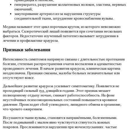
гиперкератоз, разрушение коллагеновых волокон, эластина, нервных
окончаний;
закупоривание артериол из-за нарушения структуры
соединительной ткани, затруднение кровоснабжения вульвы.
Медики называют этот цикл порочным кругом, из которого невозможно
выбраться. Склеротический лишай появляется при сочетании нескольких
факторов. Недостаточно изученный патогенез вызывает затруднения в
лечении и профилактике крауроза.
Признаки заболевания
Интенсивность симптомов напрямую связана с длительностью протекания
болезни, степенью распространения очагов воспаления и адекватностью
проводимого лечения. В начале развития крауроза, клиническая картина
неоднозначна. Признаки смазаны, жалобы больных незначительные или
отсутствуют вовсе.
Дальнейшее развитие крауроза усиливает симптоматику. Появляется не
проходящий сильный зуд, длящийся годами. Этот признак мешает
полноценному отдыху ночью, снижает работоспособность. На фоне
неустойчивых психоэмоциональных состояний повышается кровяное
давление. Происходит сбой углеводного, липидного обмена в организме,
что чревато ожирением.
Иссушаются ткани вульвы, становятся напряжёнными, болезненными.
После подмываний с мылом явно чувствуется стянутость кожных
покровов. Прослеживаются нарушения при мочеиспусканиях: частые