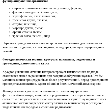
функционирования организма:
сырые и приготовленные на пару овощи, фрукты;
фреши из плодов зелёного цвета;
картофельный, свекольный сок;
гречневая крупа, овсянка;
отруби, пшеница;
морепродукты, рыба;
орехи, семена тыквы;
красное мясо, печень, яйца.
Перечень продуктов включает микро и макроэлементы для повышения
эластичности дермы, антиоксиданты, предупреждающие перерождение
тканей.
Фотодинамическая терапия крауроза: показания, подготовка и
проведение, длительность курса
Крауроз у женщин, лечение которого требует комплексного подхода,
становится менее выраженным при лазерном облучении вульвы. Чтобы
малоинвазивная процедура была более результативной, перед проведением
проходят кольпоскопию, сдают общий и биохимический анализ крови.
Фотодинамическую терапию начинают с ввода внутривенно
фотосенсибилизатора, который сосредотачивается в поражённых тканях,
совместно с воздействием низкоинтенсивного лазерного луча уничтожает
атипичные клетки посредством вступления их в химическую реакцию с
выделенным кислородом, активными радикалами.