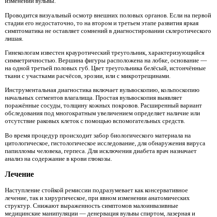
изменений вульвы.
Проводится визуальный осмотр внешних половых органов. Если на первой
стадии его недостаточно, то на втором и третьем этапе развития яркая
симптоматика не оставляет сомнений в диагностировании склеротического
лишая.
Гинекологам известен крауротический треугольник, характеризующийся
симметричностью. Вершина фигуры расположена на лобке, основание —
на одной третьей половых губ. Цвет треугольника белёсый, истончённые
ткани с участками расчёсов, эрозии, или с микротрещинами.
Инструментальная диагностика включает вульвоскопию, кольпоскопию
начальных сегментов влагалища. Простая вульвоскопия выявляет
поражённые сосуды, толщину кожных покровов. Расширенный вариант
обследования под многократным увеличением определяет наличие или
отсутствие раковых клеток с помощью вспомогательных средств.
Во время процедур происходит забор биологического материала на
цитологическое, гистологическое исследование, для обнаружения вируса
папилломы человека, герпеса. Для исключения диабета врач назначает
анализ на содержание в крови глюкозы.
Лечение
Наступление стойкой ремиссии подразумевает как консервативное
лечение, так и хирургическое, при явном изменении анатомических
структур. Снижают выраженность симптомов малоинвазивные
медицинские манипуляции — денервация вульвы спиртом, лазерная и