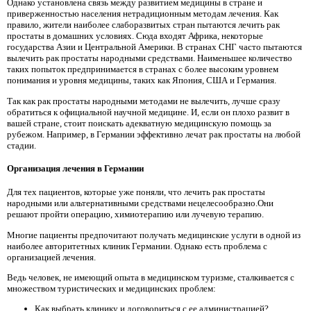
Однако установлена ​​связь между развитием медицины в стране и
приверженностью населения нетрадиционным методам лечения. Как
правило, жители наиболее слаборазвитых стран пытаются лечить рак
простаты в домашних условиях. Сюда входят Африка, некоторые
государства Азии и Центральной Америки. В странах СНГ часто пытаются
вылечить рак простаты народными средствами. Наименьшее количество
таких попыток предпринимается в странах с более высоким уровнем
понимания и уровня медицины, таких как Япония, США и Германия.
Так как рак простаты народными методами не вылечить, лучше сразу
обратиться к официальной научной медицине. И, если он плохо развит в
вашей стране, стоит поискать адекватную медицинскую помощь за
рубежом. Например, в Германии эффективно лечат рак простаты на любой
стадии.
Организация лечения в Германии
Для тех пациентов, которые уже поняли, что лечить рак простаты
народными или альтернативными средствами нецелесообразно.Они
решают пройти операцию, химиотерапию или лучевую терапию.
Многие пациенты предпочитают получать медицинские услуги в одной из
наиболее авторитетных клиник Германии. Однако есть проблема с
организацией лечения.
Ведь человек, не имеющий опыта в медицинском туризме, сталкивается с
множеством туристических и медицинских проблем:
Как выбрать клинику и договориться с ее администрацией?