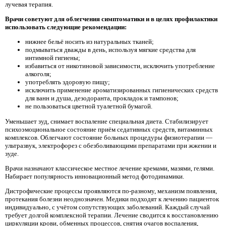
лучевая терапия.
Врачи советуют для облегчения симптоматики и в целях профилактики
использовать следующие рекомендации:
нижнее бельё носить из натуральных тканей;
подмываться дважды в день, используя мягкие средства для
интимной гигиены;
избавиться от никотиновой зависимости, исключить употребление
алкоголя;
употреблять здоровую пищу;
исключить применение ароматизированных гигиенических средств
для ванн и душа, дезодоранта, прокладок и тампонов;
не пользоваться цветной туалетной бумагой.
Уменьшает зуд, снимает воспаление специальная диета. Стабилизирует
психоэмоциональное состояние приём седативных средств, витаминных
комплексов. Облегчают состояние больных процедуры физиотерапии —
ультразвук, электрофорез с обезболивающими препаратами при жжении и
зуде.
Врачи назначают классическое местное лечение кремами, мазями, гелями.
Набирает популярность инновационный метод фотодинамики.
Дистрофические процессы проявляются по-разному, механизм появления,
протекания болезни неоднозначен. Медики подходят к лечению пациенток
индивидуально, с учётом сопутствующих заболеваний. Каждый случай
требует долгой комплексной терапии. Лечение сводится к восстановлению
циркуляции крови, обменных процессов, снятия очагов воспаления,