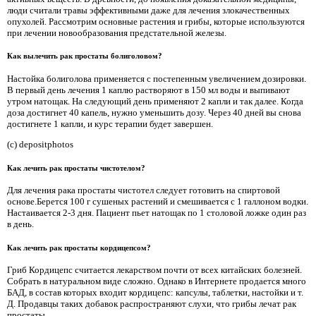
люди считали травы эффективными даже для лечения злокачественных
опухолей. Рассмотрим основные растения и грибы, которые используются
при лечении новообразования предстательной железы.
Как вылечить рак простаты болиголовом?
Настойка болиголова применяется с постепенным увеличением дозировки.
В первый день лечения 1 каплю растворяют в 150 мл воды и выпивают
утром натощак. На следующий день применяют 2 капли и так далее. Когда
доза достигнет 40 капель, нужно уменьшить дозу. Через 40 дней вы снова
достигнете 1 капли, и курс терапии будет завершен.
(c) depositphotos
Как лечить рак простаты чистотелом?
Для лечения рака простаты чистотел следует готовить на спиртовой
основе.Берется 100 г сушеных растений и смешивается с 1 галлоном водки.
Настаивается 2-3 дня. Пациент пьет натощак по 1 столовой ложке один раз
в день.
Как лечить рак простаты кордицепсом?
Гриб Кордицепс считается лекарством почти от всех китайских болезней.
Собрать в натуральном виде сложно. Однако в Интернете продается много
БАД, в состав которых входит кордицепс: капсулы, таблетки, настойки и т.
Д. Продавцы таких добавок распространяют слухи, что грибы лечат рак
простаты.