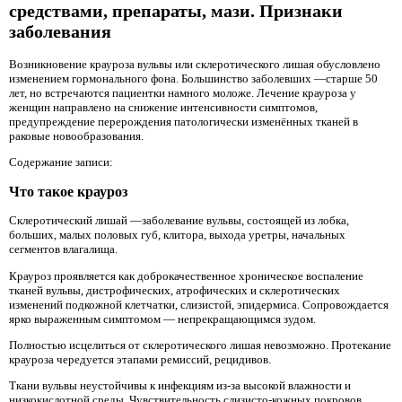
средствами, препараты, мази. Признаки
заболевания
Возникновение крауроза вульвы или склеротического лишая обусловлено
изменением гормонального фона. Большинство заболевших —старше 50
лет, но встречаются пациентки намного моложе. Лечение крауроза у
женщин направлено на снижение интенсивности симптомов,
предупреждение перерождения патологически изменённых тканей в
раковые новообразования.
Содержание записи:
Что такое крауроз
Склеротический лишай —заболевание вульвы, состоящей из лобка,
больших, малых половых губ, клитора, выхода уретры, начальных
сегментов влагалища.
Крауроз проявляется как доброкачественное хроническое воспаление
тканей вульвы, дистрофических, атрофических и склеротических
изменений подкожной клетчатки, слизистой, эпидермиса. Сопровождается
ярко выраженным симптомом — непрекращающимся зудом.
Полностью исцелиться от склеротического лишая невозможно. Протекание
крауроза чередуется этапами ремиссий, рецидивов.
Ткани вульвы неустойчивы к инфекциям из-за высокой влажности и
низкокислотной среды. Чувствительность слизисто-кожных покровов