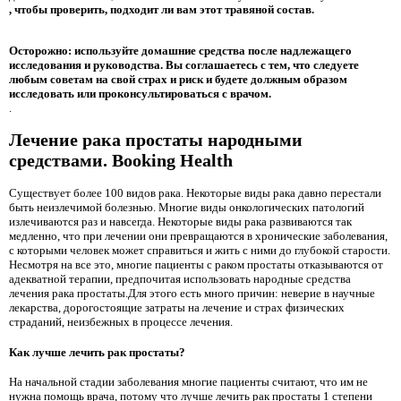
, чтобы проверить, подходит ли вам этот травяной состав.
Осторожно: используйте домашние средства после надлежащего
исследования и руководства. Вы соглашаетесь с тем, что следуете
любым советам на свой страх и риск и будете должным образом
исследовать или проконсультироваться с врачом.
.
Лечение рака простаты народными
средствами. Booking Health
Существует более 100 видов рака. Некоторые виды рака давно перестали
быть неизлечимой болезнью. Многие виды онкологических патологий
излечиваются раз и навсегда. Некоторые виды рака развиваются так
медленно, что при лечении они превращаются в хронические заболевания,
с которыми человек может справиться и жить с ними до глубокой старости.
Несмотря на все это, многие пациенты с раком простаты отказываются от
адекватной терапии, предпочитая использовать народные средства
лечения рака простаты.Для этого есть много причин: неверие в научные
лекарства, дорогостоящие затраты на лечение и страх физических
страданий, неизбежных в процессе лечения.
Как лучше лечить рак простаты?
На начальной стадии заболевания многие пациенты считают, что им не
нужна помощь врача, потому что лучше лечить рак простаты 1 степени