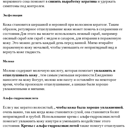
морковного сока поможет в
снизить выработку кератина
и удержать
симптомы под контролем.
Эксфолиация
Кожа становится шершавой и неровной при волосяном кератозе. Таким
образом, регулярное отшелушивание кожи может помочь в сохранении ее
состояния.Для этого вы можете использовать нежный скраб, например
овсяный скраб
или скраб с медом и сахаром, для втирания в пораженную
кожу. Это можно делать каждый день перед ванной. Мягко втирайте
пораженную кожу мочалкой, чтобы уменьшить ее неприглядный вид и
вернуть коже гладкость.
Молоко
Молоко содержит молочную кислоту, которая помогает
увлажнять и
отшелушивать кожу
, тем самым уменьшая неровности.Ежедневно
наносите на кожу йогурт, молоко или пахту и оставляйте на некоторое
время, чтобы произошло отшелушивание, а шишки были хорошо
увлажненными и мягкими.
Альфа-гидроксикислота
Если у вас кератоз волосистый,
, чтобы кожа была хорошо увлажненной.
очень важно, так как когда кожа становится сухой, она становится более
неприглядной и грубой. Использование крема с альфа-гидроксикислотой
помогает увлажнить кожу изнутри и уменьшить воздействие этого
состояния.
Кремы с альфа-гидроксикислотой
также помогут отшелушить