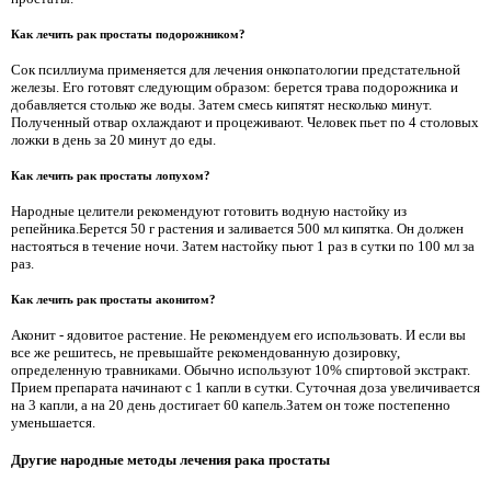
Как лечить рак простаты подорожником?
Сок псиллиума применяется для лечения онкопатологии предстательной
железы. Его готовят следующим образом: берется трава подорожника и
добавляется столько же воды. Затем смесь кипятят несколько минут.
Полученный отвар охлаждают и процеживают. Человек пьет по 4 столовых
ложки в день за 20 минут до еды.
Как лечить рак простаты лопухом?
Народные целители рекомендуют готовить водную настойку из
репейника.Берется 50 г растения и заливается 500 мл кипятка. Он должен
настояться в течение ночи. Затем настойку пьют 1 раз в сутки по 100 мл за
раз.
Как лечить рак простаты аконитом?
Аконит - ядовитое растение. Не рекомендуем его использовать. И если вы
все же решитесь, не превышайте рекомендованную дозировку,
определенную травниками. Обычно используют 10% спиртовой экстракт.
Прием препарата начинают с 1 капли в сутки. Суточная доза увеличивается
на 3 капли, а на 20 день достигает 60 капель.Затем он тоже постепенно
уменьшается.
Другие народные методы лечения рака простаты