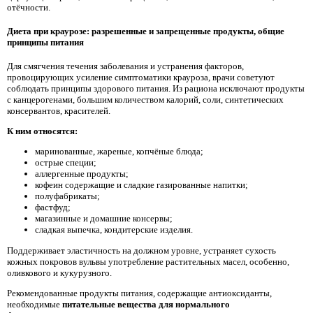
отёчности.
Диета при краурозе: разрешенные и запрещенные продукты, общие
принципы питания
Для смягчения течения заболевания и устранения факторов,
провоцирующих усиление симптоматики крауроза, врачи советуют
соблюдать принципы здорового питания. Из рациона исключают продукты
с канцерогенами, большим количеством калорий, соли, синтетических
консервантов, красителей.
К ним относятся:
маринованные, жареные, копчёные блюда;
острые специи;
аллергенные продукты;
кофеин содержащие и сладкие газированные напитки;
полуфабрикаты;
фастфуд;
магазинные и домашние консервы;
сладкая выпечка, кондитерские изделия.
Поддерживает эластичность на должном уровне, устраняет сухость
кожных покровов вульвы употребление растительных масел, особенно,
оливкового и кукурузного.
Рекомендованные продукты питания, содержащие антиоксиданты,
необходимые
питательные вещества для нормального