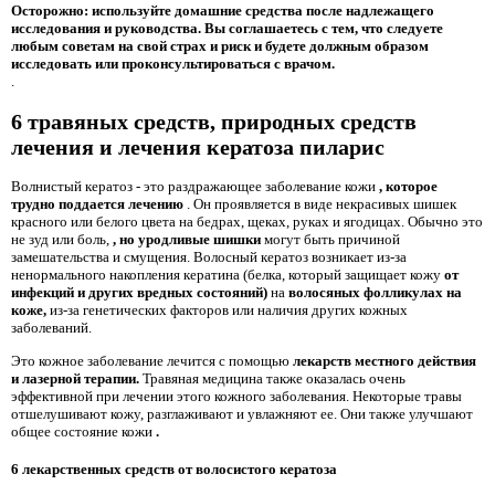
Осторожно: используйте домашние средства после надлежащего
исследования и руководства. Вы соглашаетесь с тем, что следуете
любым советам на свой страх и риск и будете должным образом
исследовать или проконсультироваться с врачом.
.
6 травяных средств, природных средств
лечения и лечения кератоза пиларис
Волнистый кератоз - это раздражающее заболевание кожи
, которое
трудно поддается лечению
. Он проявляется в виде некрасивых шишек
красного или белого цвета на бедрах, щеках, руках и ягодицах. Обычно это
не зуд или боль,
, но уродливые шишки
могут быть причиной
замешательства и смущения. Волосный кератоз возникает из-за
ненормального накопления кератина (белка, который защищает кожу
от
инфекций и других вредных состояний)
на
волосяных фолликулах на
коже,
из-за генетических факторов или наличия других кожных
заболеваний.
Это кожное заболевание лечится с помощью
лекарств местного действия
и лазерной терапии.
Травяная медицина также оказалась очень
эффективной при лечении этого кожного заболевания. Некоторые травы
отшелушивают кожу, разглаживают и увлажняют ее. Они также улучшают
общее состояние кожи
.
6 лекарственных средств от волосистого кератоза