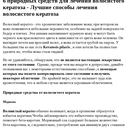
6 природных средств для лечения волосистого
кератоза - Лучшие способы лечения
волосистого кератоза
Волосный кератоз - это хроническое заболевание кожи, при котором на
коже появляются небольшие неровности, особенно на задней поверхности
бедер и плечах. Эти шишки напоминают куриную кожу и могут быть
черного или красноватого цвета в зависимости от цвета кожи человека. Он
выглядит почти как вросший волос, а кожа остается грубой на ощупь. У
большинства из нас есть
Keratosis pilaris
, и они хотели бы полностью
удалить их, чтобы кожа стала гладкой.
Но не удивляйтесь, обнаружив, что
не является настоящим лекарством
от этого состояния
. Однако, прежде чем вы впадете в депрессию, давайте
познакомим вас с некоторыми естественными способами
, с помощью
которых вы можете контролировать свое состояние и получить
некоторое облегчение
. По крайней мере, это не вызывает зуда или
кровотечения, что в любом случае является огромным облегчением.
Природные средства от волосистого кератоза
Морковь
Волнистый кератоз
обычно возникает, когда в организме образуется
избыток кератина.Чтобы заблокировать это избыточное производство,
помогает бета-каротин. Морковный сок содержит большое количество
бета-каротина, и, следовательно, употребление как минимум двух стаканов