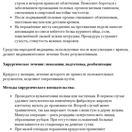
утром и вечером приносят облегчения. Помогают бороться с
заболеванием промокания половых органов ватным тампоном,
смоченным в спиртовой настойке чистотела.
После подмываний половые органы смазывают облепиховым,
пихтовым маслом или детским кремом.
На поражённые места ежедневно на протяжении недели наносят
аппликации из смеси взбитого белка куриного яйца, соли,
измельчённой свежей зелени петрушки. Процедура устраняет
сухость, стянутость кожных покровов.
Средства народной медицины, используемые после консультации с врачом,
делают медикаментозное лечение более результативным.
Хирургическое лечение: показания, подготовка, реабилитация
Крауроз у женщин, лечение которого не принесло положительных
результатов, исцеляют оперативным путём.
Методы хирургического вмешательства:
Проводится вульвэктомия полная или частичная. В первом случае
удаляют патологически изменённую фиброзную жировую
клетчатку вплоть до промежности. Второй случай менее
травматичен, так как вырезают только слизистую и дерму вульвы.
Минусы операции —риск рецидива склеротического лишая,
образование рубцов. При отсутствии осложнений больные
выписываются из стационара на девятые сутки.
При малой площади поражения краурозом применяют