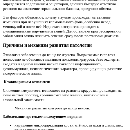
определяется содержанием рецепторов, дающих быструю ответную
реакцию на изменение гормонального баланса, продуктов обмена.
Эти факторы объясняют, почему в вульве происходят негативные
изменения при нарушениях гормонального фона, особенно перед
менопаузой и после неё. Недостаток эстрогена приводит к
функциональным нарушениям тканей. Для остановки прогрессирования
заболевания важно начинать лечение сразу после постановки диагноза.
Причины и механизм развития патологии
Этиология заболевания до конца не изучена. Выдвигаемые гипотезы
полностью не объясняют механизм появления крауроза. Зато эксперты
сходятся в едином мнении насчёт факторов инфекционного,
аутоиммунного, психологического характера, провоцирующих развитие
склеротического лишая.
К таким рискам относится:
Снижение иммунитета, влияющего на развитие крауроза, происходит на
фоне частых простуд, хронических заболеваний, никотиновой и
алкогольной зависимости.
Механизм развития крауроза до конца неясен.
Заболевание протекает в следующем порядке:
нарушение микроциркуляции крови, отёчность кожи и слизистых,
приводящая к гипоксии;