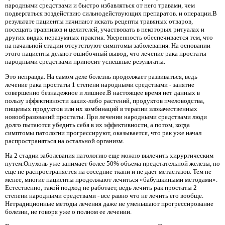
народными средствами и быстро избавляться от него травами, чем
подвергаться воздействию сильнодействующих препаратов. и операции.В
результате пациенты начинают искать рецепты травяных отваров,
посещать травников и целителей, участвовать в некоторых ритуалах и
других видах неразумных практик. Уверенность обеспечивается тем, что
на начальной стадии отсутствуют симптомы заболевания. На основании
этого пациенты делают ошибочный вывод, что лечение рака простаты
народными средствами приносит успешные результаты.
Это неправда. На самом деле болезнь продолжает развиваться, ведь
лечение рака простаты 1 степени народными средствами - занятие
совершенно безнадежное и лишнее.В настоящее время нет данных в
пользу эффективности каких-либо растений, продуктов пчеловодства,
пищевых продуктов или их комбинаций в терапии злокачественных
новообразований простаты. При лечении народными средствами люди
долго пытаются убедить себя в их эффективности, а потом, когда
симптомы патологии прогрессируют, оказывается, что рак уже начал
распространяться на остальной организм.
На 2 стадии заболевания патологию еще можно вылечить хирургическим
путем.Опухоль уже занимает более 50% объема предстательной железы, но
еще не распространяется на соседние ткани и не дает метастазов. Тем не
менее, многие пациенты продолжают лечиться «бабушкиными методами».
Естественно, такой подход не работает, ведь лечить рак простаты 2
степени народными средствами - все равно что не лечить его вообще.
Нетрадиционные методы лечения даже не уменьшают прогрессирование
болезни, не говоря уже о полном ее лечении.