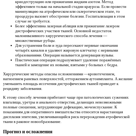
криодеструкцию или прижигания жидким азотом. Метод
эффективен только на начальной стадии крауроза. Если провести
манипуляцию на атрофическом или склеротическом этапе, то
процедура вызовет обострение болезни. Госпитализация в этом
случае не требуется.
Более эффективна лазерная абляция или прижигание лазером
дистрофических участков тканей. Основной недостаток
малоинвазивного хирургического способа лечения —
множественные рубцы.
Для устранения боли и зуда пересекают нервные окончания
четырёх каналов и удаляют жировую клетчатку с нервными
образованиями. Операция называется денервация вульвы.
Пластическая операция подразумевает удаление поражённых
тканей и замещение их новыми, взятыми у больных с бедра.
Хирургические методы опасны осложнениями —кровотечением,
нагноением раневых поверхностей, отторжением аутоимпланта. А желание
уменьшить площадь иссечения дистрофических тканей приводит к
рецидиву заболевания.
К этому способу лечения прибегают чаще при патологических сужениях
влагалища, уретры и анального отверстия, делающих невозможными
половые сношения, затрудняющие дефекацию, мочеиспускание. К
показаниям для оперативного вмешательства относится нарастающая
дисплазия эпителия, увеличивающийся риск перерождения атрофической
ткани в раковое новообразование.
Прогноз и осложнения