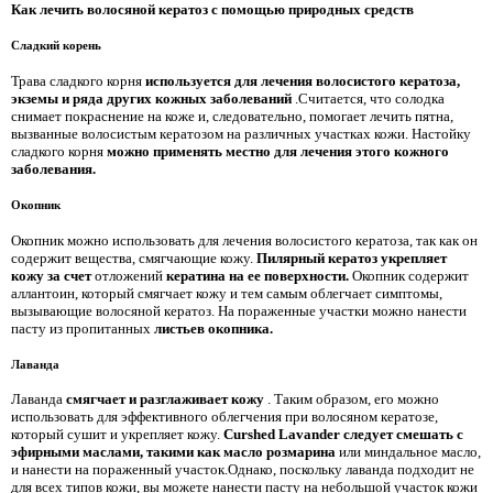
Как лечить волосяной кератоз с помощью природных средств
Сладкий корень
Трава сладкого корня
используется для лечения волосистого кератоза,
экземы и ряда других кожных заболеваний
.Считается, что солодка
снимает покраснение на коже и, следовательно, помогает лечить пятна,
вызванные волосистым кератозом на различных участках кожи. Настойку
сладкого корня
можно применять местно для лечения этого кожного
заболевания.
Окопник
Окопник можно использовать для лечения волосистого кератоза, так как он
содержит вещества, смягчающие кожу.
Пилярный кератоз укрепляет
кожу за счет
отложений
кератина на ее поверхности.
Окопник содержит
аллантоин, который смягчает кожу и тем самым облегчает симптомы,
вызывающие волосяной кератоз. На пораженные участки можно нанести
пасту из пропитанных
листьев окопника.
Лаванда
Лаванда
смягчает и разглаживает кожу
. Таким образом, его можно
использовать для эффективного облегчения при волосяном кератозе,
который сушит и укрепляет кожу.
Curshed Lavander следует смешать с
эфирными маслами, такими как масло розмарина
или миндальное масло,
и нанести на пораженный участок.Однако, поскольку лаванда подходит не
для всех типов кожи, вы можете нанести пасту на небольшой участок кожи