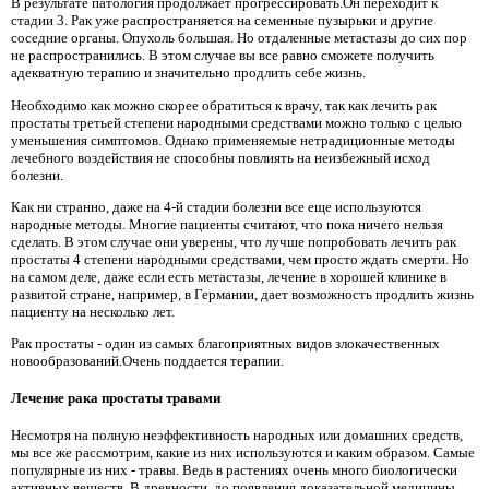
В результате патология продолжает прогрессировать.Он переходит к
стадии 3. Рак уже распространяется на семенные пузырьки и другие
соседние органы. Опухоль большая. Но отдаленные метастазы до сих пор
не распространились. В этом случае вы все равно сможете получить
адекватную терапию и значительно продлить себе жизнь.
Необходимо как можно скорее обратиться к врачу, так как лечить рак
простаты третьей степени народными средствами можно только с целью
уменьшения симптомов. Однако применяемые нетрадиционные методы
лечебного воздействия не способны повлиять на неизбежный исход
болезни.
Как ни странно, даже на 4-й стадии болезни все еще используются
народные методы. Многие пациенты считают, что пока ничего нельзя
сделать. В этом случае они уверены, что лучше попробовать лечить рак
простаты 4 степени народными средствами, чем просто ждать смерти. Но
на самом деле, даже если есть метастазы, лечение в хорошей клинике в
развитой стране, например, в Германии, дает возможность продлить жизнь
пациенту на несколько лет.
Рак простаты - один из самых благоприятных видов злокачественных
новообразований.Очень поддается терапии.
Лечение рака простаты травами
Несмотря на полную неэффективность народных или домашних средств,
мы все же рассмотрим, какие из них используются и каким образом. Самые
популярные из них - травы. Ведь в растениях очень много биологически
активных веществ. В древности, до появления доказательной медицины,