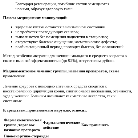
Благодаря регенерации, погибшие клетки замещаются
новыми, образуя здоровую ткань.
Плюсы медицинских манипуляций:
здоровые клетки остаются в неизменном состоянии;
не требуется последующих сеансов;
выполняются без помещения пациентки в стационар;
отсутствуют болевые ощущения, косметические дефекты;
реабилитационный период проходит быстро, без осложнений.
Метод особенно актуален для женщин молодого и среднего возраста в
связи с высокой эффективностью (до 95%), отсутствием рубцов.
Медикаментозное лечение: группы, названия препаратов, схема
применения
Лечение крауроза с помощью аптечных средств сводится к
восстановлению циркуляции крови, снятия очагов воспаления, отёчности,
зуда у женщин. Больным назначают как местные лекарства, так и
системные.
К средствам, применяемым наружно, относят:
Фармакологическая
Фармакологическое
группа, торговое
Как применять
действие
название препарата
Глюкокортико-стероиды