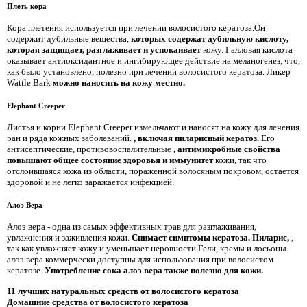
Плеть кора
Кора плетения используется при лечении волосистого кератоза.Он
содержит дубильные вещества,
которых содержат дубильную кислоту,
которая защищает, разглаживает и успокаивает
кожу. Галловая кислота
оказывает антиоксидантное и ингибирующее действие на меланогенез, что,
как было установлено, полезно при лечении волосистого кератоза. Ликер
Wattle Bark
можно наносить на кожу местно.
Elephant Creeper
Листья и корни Elephant Creeper измельчают и наносят на кожу для лечения
ран и ряда кожных заболеваний.
, включая пиларисный кератоз.
Его
антисептические, противовоспалительные
, антимикробные свойства
повышают общее состояние здоровья и иммунитет
кожи, так что
отслоившаяся кожа из области, пораженной волосяным покровом, остается
здоровой и не легко заражается инфекцией.
Алоэ Вера
Алоэ вера - одна из самых эффективных трав для разглаживания,
увлажнения и заживления кожи.
Снимает симптомы кератоза.
Пиларис,
,
так как увлажняет кожу и уменьшает неровности.Гели, кремы и лосьоны
алоэ вера коммерчески доступны для использования при волосистом
кератозе.
Употребление сока алоэ вера также полезно для кожи.
11 лучших натуральных средств от волосистого кератоза
Домашние средства от волосистого кератоза