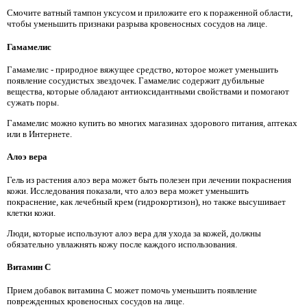
Смочите ватный тампон уксусом и приложите его к пораженной области,
чтобы уменьшить признаки разрыва кровеносных сосудов на лице.
Гамамелис
Гамамелис - природное вяжущее средство, которое может уменьшить
появление сосудистых звездочек. Гамамелис содержит дубильные
вещества, которые обладают антиоксидантными свойствами и помогают
сужать поры.
Гамамелис можно купить во многих магазинах здорового питания, аптеках
или в Интернете.
Алоэ вера
Гель из растения алоэ вера может быть полезен при лечении покраснения
кожи. Исследования показали, что алоэ вера может уменьшить
покраснение, как лечебный крем (гидрокортизон), но также высушивает
клетки кожи.
Люди, которые используют алоэ вера для ухода за кожей, должны
обязательно увлажнять кожу после каждого использования.
Витамин C
Прием добавок витамина C может помочь уменьшить появление
поврежденных кровеносных сосудов на лице.