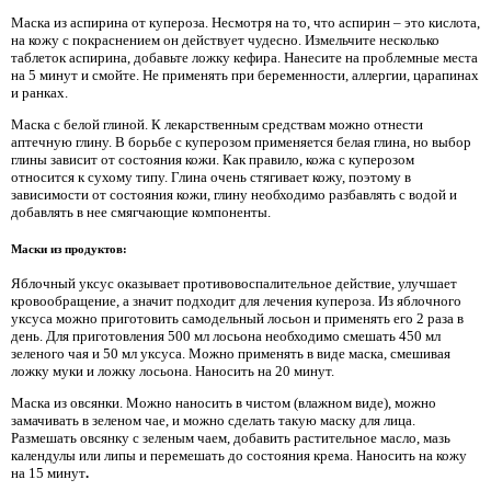
Маска из аспирина от купероза. Несмотря на то, что аспирин – это кислота,
на кожу с покраснением он действует чудесно. Измельчите несколько
таблеток аспирина, добавьте ложку кефира. Нанесите на проблемные места
на 5 минут и смойте. Не применять при беременности, аллергии, царапинах
и ранках.
Маска с белой глиной. К лекарственным средствам можно отнести
аптечную глину. В борьбе с куперозом применяется белая глина, но выбор
глины зависит от состояния кожи. Как правило, кожа с куперозом
относится к сухому типу. Глина очень стягивает кожу, поэтому в
зависимости от состояния кожи, глину необходимо разбавлять с водой и
добавлять в нее смягчающие компоненты.
Маски из продуктов:
Яблочный уксус оказывает противовоспалительное действие, улучшает
кровообращение, а значит подходит для лечения купероза. Из яблочного
уксуса можно приготовить самодельный лосьон и применять его 2 раза в
день. Для приготовления 500 мл лосьона необходимо смешать 450 мл
зеленого чая и 50 мл уксуса. Можно применять в виде маска, смешивая
ложку муки и ложку лосьона. Наносить на 20 минут.
Маска из овсянки. Можно наносить в чистом (влажном виде), можно
замачивать в зеленом чае, и можно сделать такую маску для лица.
Размешать овсянку с зеленым чаем, добавить растительное масло, мазь
календулы или липы и перемешать до состояния крема. Наносить на кожу
на 15 минут
.