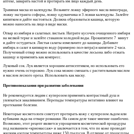
аптеке, заварить настой и протирать им лицо каждый день.
Травяная маска из календулы. Возьмите ложку эфирного масла винограда,
ложку экстракта софоры, ложку одуванчика и 3 ложки календулы. Залейте
кипятком и дайте настояться. Должна образоваться кашица, которую
можно наносить на лицо в виде маски.
Отвар из имбиря и салатных листьев. Натрите кусочек очищенного имбиря
на мелкой терке и залейте стаканом холодной воды. Прокипятите 7 минут
и дайте остудиться. Листья салаты измельчите до кашицы. Добавьте
имбирь и салат в кипящую воду (примерно пол-литра) и кипятите 2 часа.
Полученный отвар можно использовать в качестве лосьона либо отжать
кашицу и применять как компресс.
Луковый сок. Лук является хорошим антисептиком, но использовать его
нужно очень осторожно. Лук сока можно смешать с растительным маслом
и маслом лесного ореха. Использовать как маску.
Противопоказания при развитии заболевания
Не рекомендуется людям с куперозом применять контрастный душ и
увлекаться закаливанием. Перепады температуры негативно влияют на
протекание болезни.
Некоторые косметологи советует протирать кожу с куперозом льдом или
кубиками льда на отваре ромашки. На самом деле такое мнение ошибочно.
Возможно, этот рецепт является упрощением косметической процедуры
под названием «криомассаж» и заключается в том, что по коже проводят
жидким азотом температуры ниже 150 градусов. В отличие от процедуры,