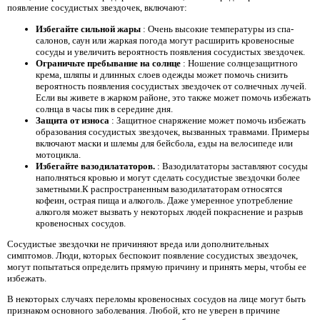
появление сосудистых звездочек, включают:
Избегайте сильной жары
: Очень высокие температуры из спа-
салонов, саун или жаркая погода могут расширить кровеносные
сосуды и увеличить вероятность появления сосудистых звездочек.
Ограничьте пребывание на солнце
: Ношение солнцезащитного
крема, шляпы и длинных слоев одежды может помочь снизить
вероятность появления сосудистых звездочек от солнечных лучей.
Если вы живете в жарком районе, это также может помочь избежать
солнца в часы пик в середине дня.
Защита от износа
: Защитное снаряжение может помочь избежать
образования сосудистых звездочек, вызванных травмами. Примеры
включают маски и шлемы для бейсбола, езды на велосипеде или
мотоцикла.
Избегайте вазодилататоров.
: Вазодилататоры заставляют сосуды
наполняться кровью и могут сделать сосудистые звездочки более
заметными.К распространенным вазодилататорам относятся
кофеин, острая пища и алкоголь. Даже умеренное употребление
алкоголя может вызвать у некоторых людей покраснение и разрыв
кровеносных сосудов.
Сосудистые звездочки не причиняют вреда или дополнительных
симптомов. Люди, которых беспокоит появление сосудистых звездочек,
могут попытаться определить прямую причину и принять меры, чтобы ее
избежать.
В некоторых случаях переломы кровеносных сосудов на лице могут быть
признаком основного заболевания. Любой, кто не уверен в причине