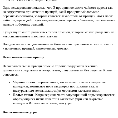
Одно исследование показало, что 5-процентное масло чайного дерева так
же эффективно при лечении прыщей, как 5-процентный лосьон с
перекисью бензоила, который является лекарством от прыщей. Хотя масло
чайного дерева действует медленнее, чем перекись бензоила, оно вызывает
меньше побочных реакций.
Существует много различных типов прыщей, которые можно разделить на
невоспалительные и воспалительные.
Пощупывание или сдавливание любого из этих прыщиков может привести
к появлению прыщей, наполненных кровью.
Невоспалительные прыщи
Невоспалительные прыщи обычно хорошо поддаются лечению
домашними средствами и лекарствами, отпускаемыми без рецепта. К ним
относятся:
Черные точки
. Черные точки, также известные как открытые
комедоны, возникают из-за закупорки пор кожным салом
(натуральным кожным жиром) и мертвыми клетками кожи.
Белые точки
. Когда верхняя часть закупоренной поры закрывается,
образующиеся пятна известны как белые угри или закрытые
комедоны.Их лечить сложнее, чем угри.
Воспалительные угри