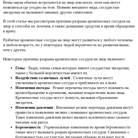
Вены паука обычно встречаются на лице или ногах, хотя они могут
появляться где угодно на теле. Помимо внешнего вида, сосудистые
звездочки не вызывают никаких других симптомов.
В этой статье мы рассмотрим причины разрыва кровеносных сосудов на
лице и способы их лечения, а также домашние средства и время обращения
к врачу.
Разбитые кровеносные сосуды на лице могут развиться у любого человека
в любом возрасте, но у некоторых людей вероятность их развития выше,
чем у других.
Некоторые причины разрыва кровеносных сосудов на лице включают:
Гены
: Люди, члены семьи которых имеют сосудистые звездочки,
также с большей вероятностью имеют их.
Воздействие солнечных лучей
: Солнечные лучи могут
увеличивать кровеносные сосуды и приближать их к коже.
Изменения погоды
: Резкие перемены погоды могут повлиять на
кровообращение в организме, вызывая покраснение кожи лица.
Кровеносные сосуды могут лопнуть, вызывая образование
звездочек.
Изменения давления
: Внезапные резкие перепады давления могут
привести к появлению мелких сломанных кровеносных сосудов.
Такое изменение давления может вызвать исключительно сильное
чихание или рвота.
Беременность
: Гормональные изменения во время беременности
также могут вызывать разрыв кровеносных сосудов. Связанные с
беременностью сосудистые звездочки обычно исчезают после