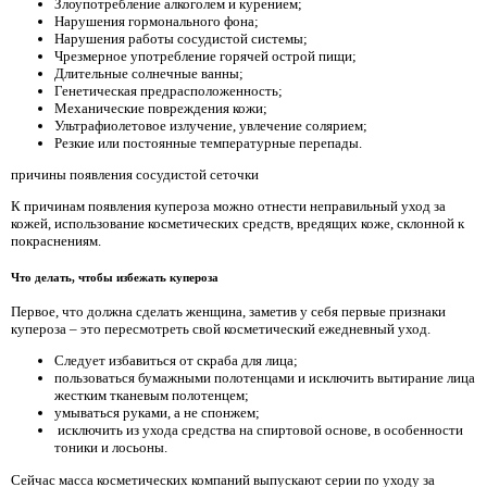
Злоупотребление алкоголем и курением;
Нарушения гормонального фона;
Нарушения работы сосудистой системы;
Чрезмерное употребление горячей острой пищи;
Длительные солнечные ванны;
Генетическая предрасположенность;
Механические повреждения кожи;
Ультрафиолетовое излучение, увлечение солярием;
Резкие или постоянные температурные перепады.
причины появления сосудистой сеточки
К причинам появления купероза можно отнести неправильный уход за
кожей, использование косметических средств, вредящих коже, склонной к
покраснениям.
Что делать, чтобы избежать купероза
Первое, что должна сделать женщина, заметив у себя первые признаки
купероза – это пересмотреть свой косметический ежедневный уход.
Следует избавиться от скраба для лица;
пользоваться бумажными полотенцами и исключить вытирание лица
жестким тканевым полотенцем;
умываться руками, а не спонжем;
исключить из ухода средства на спиртовой основе, в особенности
тоники и лосьоны.
Сейчас масса косметических компаний выпускают серии по уходу за