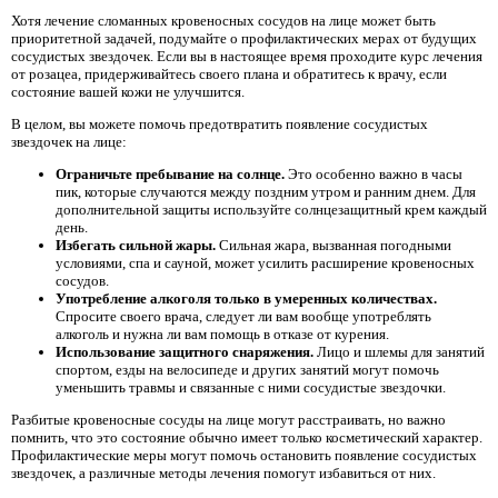
Хотя лечение сломанных кровеносных сосудов на лице может быть
приоритетной задачей, подумайте о профилактических мерах от будущих
сосудистых звездочек. Если вы в настоящее время проходите курс лечения
от розацеа, придерживайтесь своего плана и обратитесь к врачу, если
состояние вашей кожи не улучшится.
В целом, вы можете помочь предотвратить появление сосудистых
звездочек на лице:
Ограничьте пребывание на солнце.
Это особенно важно в часы
пик, которые случаются между поздним утром и ранним днем. Для
дополнительной защиты используйте солнцезащитный крем каждый
день.
Избегать сильной жары.
Сильная жара, вызванная погодными
условиями, спа и сауной, может усилить расширение кровеносных
сосудов.
Употребление алкоголя только в умеренных количествах.
Спросите своего врача, следует ли вам вообще употреблять
алкоголь и нужна ли вам помощь в отказе от курения.
Использование защитного снаряжения.
Лицо и шлемы для занятий
спортом, езды на велосипеде и других занятий могут помочь
уменьшить травмы и связанные с ними сосудистые звездочки.
Разбитые кровеносные сосуды на лице могут расстраивать, но важно
помнить, что это состояние обычно имеет только косметический характер.
Профилактические меры могут помочь остановить появление сосудистых
звездочек, а различные методы лечения помогут избавиться от них.