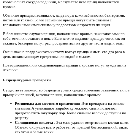
кровеносных сосудов под ними, в результате чего прыщ наполняется
кровью.
Обычные прыщики возникают, когда поры кожи забиваются бактериями,
потом или грязью. Более серьезные прыщи могут быть связаны с
гормональными изменениями у подростков и взрослых женщин.
В большинстве случаев прыщи, наполненные кровью, заживают сами по
себе, если их оставить в покое.Если кто-то выдавит прыщ до того, как он
заживет, бактерии могут распространиться на другие части лица и тела.
Очень важно поддерживать чистоту вокруг прыща и мыть его два раза в
день мягким моющим средством или водой с мылом.
Повторяющиеся или сохраняющиеся прыщи с кровью могут нуждаться в
лечении:
Безрецептурные препараты
Существует множество безрецептурных средств лечения различных типов
прыщей и прыщей, включая прыщи, наполненные кровью:
Ретиноиды для местного применения
.Эти препараты на основе
витамина А уменьшают выработку кожного сала и помогают
предотвратить закупорку пор. Более сильные версии доступны по
рецепту.
Салициловая кислота
. Эта мазь удаляет омертвевшие клетки кожи.
Обычно он лучше всего работает от прыщей без воспалений, таких
как угри и белые точки.