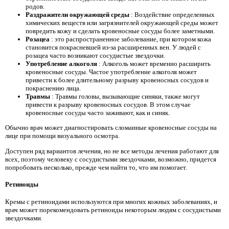
родов.
Раздражители окружающей среды
: Воздействие определенных
химических веществ или загрязнителей окружающей среды может
повредить кожу и сделать кровеносные сосуды более заметными.
Розацеа
: это распространенное заболевание, при котором кожа
становится покрасневшей из-за расширенных вен. У людей с
розацеа часто возникают сосудистые звездочки.
Употребление алкоголя
: Алкоголь может временно расширить
кровеносные сосуды. Частое употребление алкоголя может
привести к более длительному разрыву кровеносных сосудов и
покраснению лица.
Травмы
: Травмы головы, вызывающие синяки, также могут
привести к разрыву кровеносных сосудов. В этом случае
кровеносные сосуды часто заживают, как и синяк.
Обычно врач может диагностировать сломанные кровеносные сосуды на
лице при помощи визуального осмотра.
Доступен ряд вариантов лечения, но не все методы лечения работают для
всех, поэтому человеку с сосудистыми звездочками, возможно, придется
попробовать несколько, прежде чем найти то, что им помогает.
Ретиноиды
Кремы с ретиноидами используются при многих кожных заболеваниях, и
врач может порекомендовать ретиноиды некоторым людям с сосудистыми
звездочками.