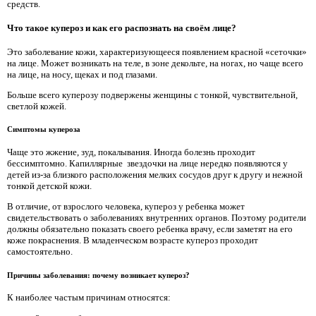
средств.
Что такое купероз и как его распознать на своём лице?
Это заболевание кожи, характеризующееся появлением красной «сеточки»
на лице. Может возникать на теле, в зоне декольте, на ногах, но чаще всего
на лице, на носу, щеках и под глазами.
Больше всего куперозу подвержены женщины с тонкой, чувствительной,
светлой кожей.
Симптомы купероза
Чаще это жжение, зуд, покалывания. Иногда болезнь проходит
бессимптомно. Капиллярные звездочки на лице нередко появляются у
детей из-за близкого расположения мелких сосудов друг к другу и нежной
тонкой детской кожи.
В отличие, от взрослого человека, купероз у ребенка может
свидетельствовать о заболеваниях внутренних органов. Поэтому родители
должны обязательно показать своего ребенка врачу, если заметят на его
коже покраснения. В младенческом возрасте купероз проходит
самостоятельно.
Причины заболевания: почему возникает купероз?
К наиболее частым причинам относятся: