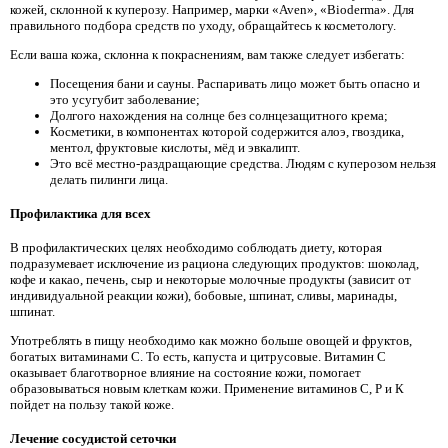
кожей, склонной к куперозу. Например, марки «Aven», «Вiodermа». Для
правильного подбора средств по уходу, обращайтесь к косметологу.
Если ваша кожа, склонна к покраснениям, вам также следует избегать:
Посещения бани и сауны. Распаривать лицо может быть опасно и
это усугубит заболевание;
Долгого нахождения на солнце без солнцезащитного крема;
Косметики, в компонентах которой содержится алоэ, гвоздика,
ментол, фруктовые кислоты, мёд и эвкалипт.
Это всё местно-раздращающие средства. Людям с куперозом нельзя
делать пилинги лица.
Профилактика для всех
В профилактических целях необходимо соблюдать диету, которая
подразумевает исключение из рациона следующих продуктов: шоколад,
кофе и какао, печень, сыр и некоторые молочные продукты (зависит от
индивидуальной реакции кожи), бобовые, шпинат, сливы, маринады,
шпинат.
Употреблять в пищу необходимо как можно больше овощей и фруктов,
богатых витаминами С. То есть, капуста и цитрусовые. Витамин С
оказывает благотворное влияние на состояние кожи, помогает
образовываться новым клеткам кожи. Применение витаминов С, Р и К
пойдет на пользу такой коже.
Лечение сосудистой сеточки