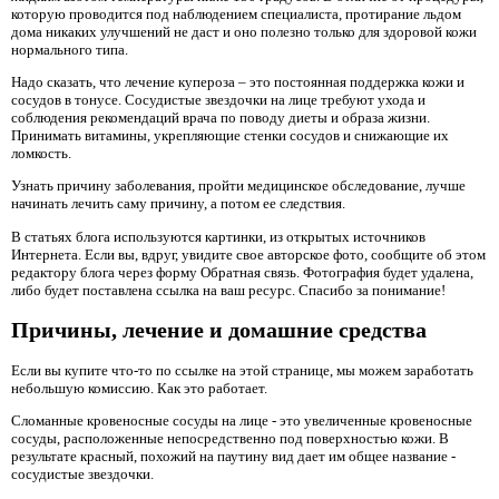
которую проводится под наблюдением специалиста, протирание льдом
дома никаких улучшений не даст и оно полезно только для здоровой кожи
нормального типа.
Надо сказать, что лечение купероза – это постоянная поддержка кожи и
сосудов в тонусе. Сосудистые звездочки на лице требуют ухода и
соблюдения рекомендаций врача по поводу диеты и образа жизни.
Принимать витамины, укрепляющие стенки сосудов и снижающие их
ломкость.
Узнать причину заболевания, пройти медицинское обследование, лучше
начинать лечить саму причину, а потом ее следствия.
В статьях блога используются картинки, из открытых источников
Интернета. Если вы, вдруг, увидите свое авторское фото, сообщите об этом
редактору блога через форму Обратная связь. Фотография будет удалена,
либо будет поставлена ссылка на ваш ресурс. Спасибо за понимание!
Причины, лечение и домашние средства
Если вы купите что-то по ссылке на этой странице, мы можем заработать
небольшую комиссию. Как это работает.
Сломанные кровеносные сосуды на лице - это увеличенные кровеносные
сосуды, расположенные непосредственно под поверхностью кожи. В
результате красный, похожий на паутину вид дает им общее название -
сосудистые звездочки.