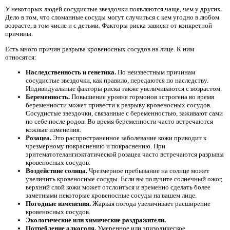
У некоторых людей сосудистые звездочки появляются чаще, чем у других.
Дело в том, что сломанные сосуды могут случиться с кем угодно в любом
возрасте, в том числе и с детьми. Факторы риска зависят от конкретной
причины.
Есть много причин разрыва кровеносных сосудов на лице. К ним
относятся:
Наследственность и генетика.
По неизвестным причинам
сосудистые звездочки, как правило, передаются по наследству.
Индивидуальные факторы риска также увеличиваются с возрастом.
Беременность.
Повышение уровня гормонов эстрогена во время
беременности может привести к разрыву кровеносных сосудов.
Сосудистые звездочки, связанные с беременностью, заживают сами
по себе после родов. Во время беременности часто встречаются
кожные изменения.
Розацеа.
Это распространенное заболевание кожи приводит к
чрезмерному покраснению и покраснению. При
эритематотелангиэктатической розацеа часто встречаются разрывы
кровеносных сосудов.
Воздействие солнца.
Чрезмерное пребывание на солнце может
увеличить кровеносные сосуды. Если вы получите солнечный ожог,
верхний слой кожи может отслоиться и временно сделать более
заметными некоторые кровеносные сосуды на вашем лице.
Погодные изменения.
Жаркая погода увеличивает расширение
кровеносных сосудов.
Экологические или химические раздражители.
Потребление алкоголя.
Умеренное или эпизодическое