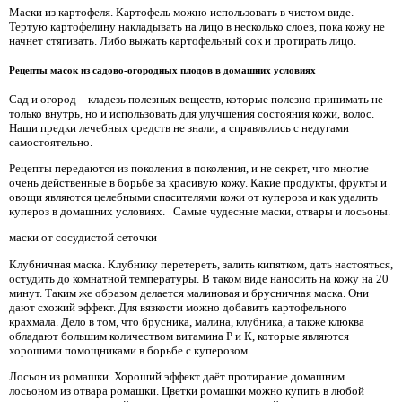
Маски из картофеля. Картофель можно использовать в чистом виде.
Тертую картофелину накладывать на лицо в несколько слоев, пока кожу не
начнет стягивать. Либо выжать картофельный сок и протирать лицо.
Рецепты масок из садово-огородных плодов в домашних условиях
Сад и огород – кладезь полезных веществ, которые полезно принимать не
только внутрь, но и использовать для улучшения состояния кожи, волос.
Наши предки лечебных средств не знали, а справлялись с недугами
самостоятельно.
Рецепты передаются из поколения в поколения, и не секрет, что многие
очень действенные в борьбе за красивую кожу. Какие продукты, фрукты и
овощи являются целебными спасителями кожи от купероза и как удалить
купероз в домашних условиях. Самые чудесные маски, отвары и лосьоны.
маски от сосудистой сеточки
Клубничная маска. Клубнику перетереть, залить кипятком, дать настояться,
остудить до комнатной температуры. В таком виде наносить на кожу на 20
минут. Таким же образом делается малиновая и брусничная маска. Они
дают схожий эффект. Для вязкости можно добавить картофельного
крахмала. Дело в том, что брусника, малина, клубника, а также клюква
обладают большим количеством витамина Р и К, которые являются
хорошими помощниками в борьбе с куперозом.
Лосьон из ромашки. Хороший эффект даёт протирание домашним
лосьоном из отвара ромашки. Цветки ромашки можно купить в любой