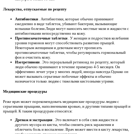
Лекарства, отпускаемые по рецепту
Антибиотики
. Антибиотики, которые обычно принимают
ежедневно в виде таблеток, убивают бактерии, вызывающие
вспышки болезни.Люди могут наносить местные мази и жидкости с
антибиотиками непосредственно на кожу.
Противозачаточные таблетки
. У женщин и подростков колебания
уровня гормонов могут способствовать развитию прыщей.
Некоторым женщинам и девочкам могут прописать
противозачаточные таблетки, чтобы регулировать гормональный
фон и очистить кожу.
Изотретиноин
. Это пероральный ретиноид по рецепту, который
люди обычно принимают в течение примерно 4-5 месяцев. Он
эффективно лечит угри у многих людей, иногда навсегда.Однако он
может вызывать серьезные побочные эффекты и обычно
назначается только людям с тяжелыми кистозными угрями.
Медицинские процедуры
Реже врач может порекомендовать медицинские процедуры людям с
серьезными прыщами, наполненными кровью, и другими типами прыщей и
прыщей. К таким процедурам относятся:
Дренаж и экстракция
. Это включает в себя слив жидкости и
другого мусора из кисты, чтобы снизить риск заражения и
облегчить боль и воспаление. Врач может ввести в кисту лекарства,