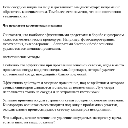
Если сосудики видны на лице и доставляют вам дискомфорт, непременно
обратитесь к специалистам. Тем более, если заметно, что они постепенно
увеличиваются.
Что предлагает косметическая медицина
Считаются, что наиболее эффективными средствами в борьбе с куперозом
являются косметические процедуры. Например, фото-лазеротерапия,
мезотерапия, склеротерапия… Аппаратами быстро и безболезненно
удаляются все внешние проявления.
косметические методы
Особенно это эффективно при проявлении венозной сеточки, когда в место
проявления сосуда вводится специальный препарат, который удаляет
кровеносный сосуд, находящийся близко под кожей.
Эффективно действует и лазерное прижигание, под воздействием которого
стенки капилляров слипаются и становятся незаметными. Луч лазера
направляется точно на сосуды и не затрагивает клетки кожи.
Успешно применяется для устранения сетки сосудов и озоновые инъекции.
Кислородно-озоновая смесь вводится под кожу в проблемных участки,
окислительные процессы делают сеточку капилляров невидимыми.
Что выбрать, вечное лечение или удаление сосудистых звездочек у врача,
есть ли шанс на выздоровление?