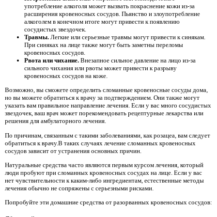
употребление алкоголя может вызвать покраснение кожи из-за
расширения кровеносных сосудов. Пьянство и злоупотребление
алкоголем в конечном итоге могут привести к появлению
сосудистых звездочек.
Травмы.
Легкие или серьезные травмы могут привести к синякам.
При синяках на лице также могут быть заметны переломы
кровеносных сосудов.
Рвота или чихание.
Внезапное сильное давление на лицо из-за
сильного чихания или рвоты может привести к разрыву
кровеносных сосудов на коже.
Возможно, вы сможете определить сломанные кровеносные сосуды дома,
но вы можете обратиться к врачу за подтверждением. Они также могут
указать вам правильное направление лечения. Если у вас много сосудистых
звездочек, ваш врач может порекомендовать рецептурные лекарства или
решения для амбулаторного лечения.
По причинам, связанным с такими заболеваниями, как розацеа, вам следует
обратиться к врачу.В таких случаях лечение сломанных кровеносных
сосудов зависит от устранения основных причин.
Натуральные средства часто являются первым курсом лечения, который
люди пробуют при сломанных кровеносных сосудах на лице. Если у вас
нет чувствительности к каким-либо ингредиентам, естественные методы
лечения обычно не сопряжены с серьезными рисками.
Попробуйте эти домашние средства от разорванных кровеносных сосудов: