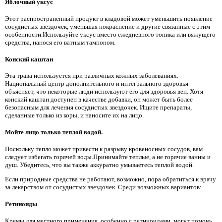
Яблочный уксус
Этот распространенный продукт в кладовой может уменьшить появление
сосудистых звездочек, уменьшая покраснение и другие связанные с этим
особенности.Используйте уксус вместо ежедневного тоника или вяжущего
средства, нанося его ватным тампоном.
Конский каштан
Эта трава используется при различных кожных заболеваниях.
Национальный центр дополнительного и интегрального здоровья
объясняет, что некоторые люди используют его для здоровья вен. Хотя
конский каштан доступен в качестве добавки, он может быть более
безопасным для лечения сосудистых звездочек. Ищите препараты,
сделанные только из коры, и наносите их на лицо.
Мойте лицо только теплой водой.
Поскольку тепло может привести к разрыву кровеносных сосудов, вам
следует избегать горячей воды.Принимайте теплые, а не горячие ванны и
душ. Убедитесь, что вы также аккуратно умываетесь теплой водой.
Если природные средства не работают, возможно, пора обратиться к врачу
за лекарством от сосудистых звездочек. Среди возможных вариантов:
Ретиноиды
Кремы для местного применения, особенно с ретиноидами, могут помочь