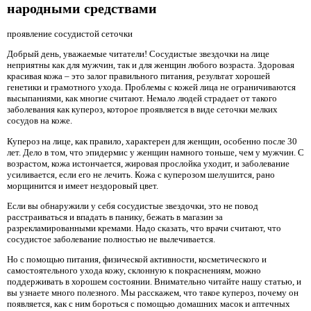
народными средствами
проявление сосудистой сеточки
Добрый день, уважаемые читатели! Сосудистые звездочки на лице
неприятны как для мужчин, так и для женщин любого возраста. Здоровая
красивая кожа – это залог правильного питания, результат хорошей
генетики и грамотного ухода. Проблемы с кожей лица не ограничиваются
высыпаниями, как многие считают. Немало людей страдает от такого
заболевания как купероз, которое проявляется в виде сеточки мелких
сосудов на коже.
Купероз на лице, как правило, характерен для женщин, особенно после 30
лет. Дело в том, что эпидермис у женщин намного тоньше, чем у мужчин. С
возрастом, кожа истончается, жировая прослойка уходит, и заболевание
усиливается, если его не лечить. Кожа с куперозом шелушится, рано
морщинится и имеет нездоровый цвет.
Если вы обнаружили у себя сосудистые звездочки, это не повод
расстраиваться и впадать в панику, бежать в магазин за
разрекламированными кремами. Надо сказать, что врачи считают, что
сосудистое заболевание полностью не вылечивается.
Но с помощью питания, физической активности, косметического и
самостоятельного ухода кожу, склонную к покраснениям, можно
поддерживать в хорошем состоянии. Внимательно читайте нашу статью, и
вы узнаете много полезного. Мы расскажем, что такое купероз, почему он
появляется, как с ним бороться с помощью домашних масок и аптечных