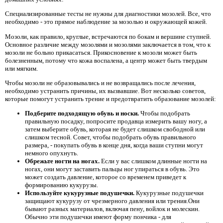
Специализированные тесты не нужны для диагностики мозолей. Все, что
необходимо - это прямое наблюдение за мозолью и окружающей кожей.
Мозоли, как правило, круглые, встречаются по бокам и вершине ступней.
Основное различие между мозолями и мозолями заключается в том, что к
мозоли не больно прикасаться. Прикосновение к мозоли может быть
болезненным, потому что кожа воспалена, а центр может быть твердым
или мягким.
Чтобы мозоли не образовывались и не возвращались после лечения,
необходимо устранить причины, их вызвавшие. Вот несколько советов,
которые помогут устранить трение и предотвратить образование мозолей:
Подберите подходящую обувь и носки.
Чтобы подобрать
правильную посадку, попросите продавца измерить вашу ногу, а
затем выберите обувь, которая не будет слишком свободной или
слишком тесной. Совет, чтобы подобрать обувь правильного
размера, - покупать обувь в конце дня, когда ваши ступни могут
немного опухнуть.
Обрежьте ногти на ногах.
Если у вас слишком длинные ногти на
ногах, они могут заставить пальцы ног упираться в обувь. Это
может создать давление, которое со временем приведет к
формированию кукурузы.
Используйте кукурузные подушечки.
Кукурузные подушечки
защищают кукурузу от чрезмерного давления или трения.Они
бывают разных материалов, включая пену, войлок и молескин.
Обычно эти подушечки имеют форму пончика - для