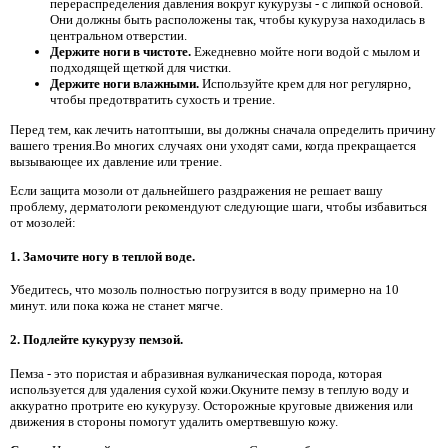
перераспределения давления вокруг кукурузы - с липкой основой.
Они должны быть расположены так, чтобы кукуруза находилась в
центральном отверстии.
Держите ноги в чистоте.
Ежедневно мойте ноги водой с мылом и
подходящей щеткой для чистки.
Держите ноги влажными.
Используйте крем для ног регулярно,
чтобы предотвратить сухость и трение.
Перед тем, как лечить натоптыши, вы должны сначала определить причину
вашего трения.Во многих случаях они уходят сами, когда прекращается
вызывающее их давление или трение.
Если защита мозоли от дальнейшего раздражения не решает вашу
проблему, дерматологи рекомендуют следующие шаги, чтобы избавиться
от мозолей:
1. Замочите ногу в теплой воде.
Убедитесь, что мозоль полностью погрузится в воду примерно на 10
минут. или пока кожа не станет мягче.
2. Подлейте кукурузу пемзой.
Пемза - это пористая и абразивная вулканическая порода, которая
используется для удаления сухой кожи.Окуните пемзу в теплую воду и
аккуратно протрите ею кукурузу. Осторожные круговые движения или
движения в стороны помогут удалить омертвевшую кожу.