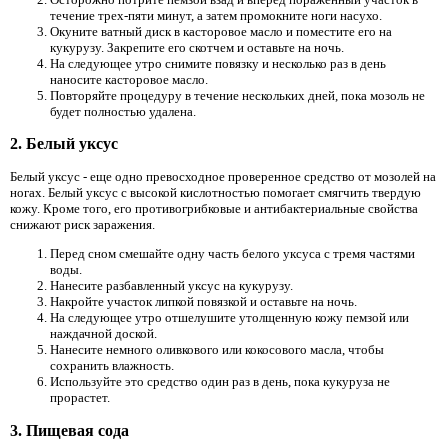
течение трех-пяти минут, а затем промокните ноги насухо.
Окуните ватный диск в касторовое масло и поместите его на
кукурузу. Закрепите его скотчем и оставьте на ночь.
На следующее утро снимите повязку и несколько раз в день
наносите касторовое масло.
Повторяйте процедуру в течение нескольких дней, пока мозоль не
будет полностью удалена.
2. Белый уксус
Белый уксус - еще одно превосходное проверенное средство от мозолей на
ногах. Белый уксус с высокой кислотностью помогает смягчить твердую
кожу. Кроме того, его противогрибковые и антибактериальные свойства
снижают риск заражения.
Перед сном смешайте одну часть белого уксуса с тремя частями
воды.
Нанесите разбавленный уксус на кукурузу.
Накройте участок липкой повязкой и оставьте на ночь.
На следующее утро отшелушите утолщенную кожу пемзой или
наждачной доской.
Нанесите немного оливкового или кокосового масла, чтобы
сохранить влажность.
Используйте это средство один раз в день, пока кукуруза не
прорастет.
3. Пищевая сода