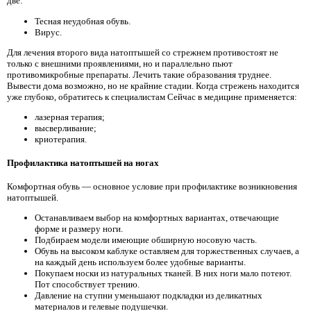
две:
Тесная неудобная обувь.
Вирус.
Для лечения второго вида натоптышей со стрежнем противостоят не
только с внешними проявлениями, но и параллельно пьют
противомикробные препараты. Лечить такие образования труднее.
Вывести дома возможно, но не крайние стадии. Когда стрежень находится
уже глубоко, обратитесь к специалистам Сейчас в медицине применяется:
лазерная терапия;
высверливание;
криотерапия.
Профилактика натоптышей на ногах
Комфортная обувь — основное условие при профилактике возникновения
натоптышей.
Останавливаем выбор на комфортных вариантах, отвечающие
форме и размеру ноги.
Подбираем модели имеющие обширную носовую часть.
Обувь на высоком каблуке оставляем для торжественных случаев, а
на каждый день используем более удобные варианты.
Покупаем носки из натуральных тканей. В них ноги мало потеют.
Пот способствует трению.
Давление на ступни уменьшают подкладки из деликатных
материалов и гелевые подушечки.