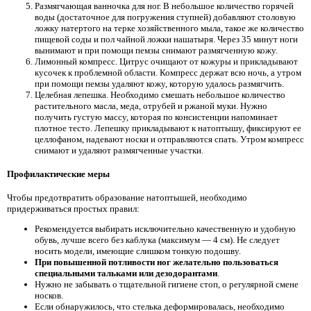
Размягчающая ванночка для ног. В небольшое количество горячей
воды (достаточное для погружения ступней) добавляют столовую
ложку натертого на терке хозяйственного мыла, такое же количество
пищевой соды и пол чайной ложки нашатыря. Через 35 минут ноги
вынимают и при помощи пемзы снимают размягченную кожу.
Лимонный компресс. Цитрус очищают от кожуры и прикладывают
кусочек к проблемной области. Компресс держат всю ночь, а утром
при помощи пемзы удаляют кожу, которую удалось размягчить.
Целебная лепешка. Необходимо смешать небольшое количество
растительного масла, меда, отрубей и ржаной муки. Нужно
получить густую массу, которая по консистенции напоминает
плотное тесто. Лепешку прикладывают к натоптышу, фиксируют ее
целлофаном, надевают носки и отправляются спать. Утром компресс
снимают и удаляют размягченные участки.
Профилактические меры
Чтобы предотвратить образование натоптышей, необходимо
придерживаться простых правил:
Рекомендуется выбирать исключительно качественную и удобную
обувь, лучше всего без каблука (максимум — 4 см). Не следует
носить модели, имеющие слишком тонкую подошву.
При повышенной потливости ног желательно пользоваться
специальными тальками или дезодорантами
.
Нужно не забывать о тщательной гигиене стоп, о регулярной смене
носков.
Если обнаружилось, что стелька деформировалась, необходимо