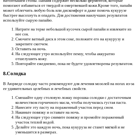
натоптышей стопы. Папайя содержит несколько ферментов, которые
помогают избавиться от твердой и омертвевшей кожи.Кроме того, папайя
может облегчить любую боль или дискомфорт и даже помочь кукурузе
быстрее высохнуть и опадать. Для достижения наилучших результатов
используйте сырую папайю.
Натрите на терке небольшой кусочек сырой папайи и извлеките из
нее сок.
Смочите ватный диск в этом соке, положите его на кукурузу и
закрепите скотчем.
Оставить на ночь.
На следующее утро используйте пемзу, чтобы аккуратно
отшелушить кожу.
Повторяйте ежедневно, пока не будете удовлетворены результатом.
8.Солодка
В Аюрведе солодку часто рекомендуют для лечения мозолей на ногах из-за
ее удивительных целебных и лечебных свойств.
Смешайте одну столовую ложку порошка солодки с достаточным
количеством горчичного масла, чтобы получилась густая паста.
Нанесите эту пасту на пораженный участок перед сном.
Накиньте повязку и оставьте на ночь.
На следующее утро снимите повязку и промойте пораженный
участок теплой водой.
Делайте это каждую ночь, пока кукуруза не станет мягкой и не
уменьшится в размерах.