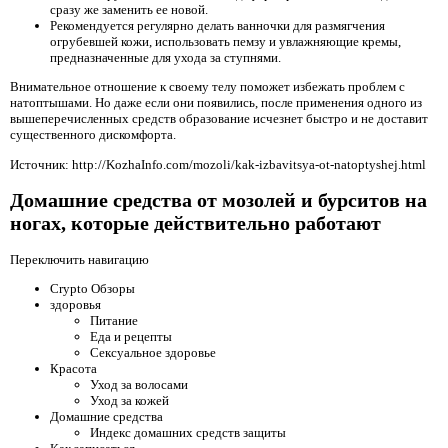
сразу же заменить ее новой.
Рекомендуется регулярно делать ванночки для размягчения
огрубевшей кожи, использовать пемзу и увлажняющие кремы,
предназначенные для ухода за ступнями.
Внимательное отношение к своему телу поможет избежать проблем с
натоптышами. Но даже если они появились, после применения одного из
вышеперечисленных средств образование исчезнет быстро и не доставит
существенного дискомфорта.
Источник: http://KozhaInfo.com/mozoli/kak-izbavitsya-ot-natoptyshej.html
Домашние средства от мозолей и бурситов на
ногах, которые действительно работают
Переключить навигацию
Crypto Обзоры
здоровья
Питание
Еда и рецепты
Сексуальное здоровье
Красота
Уход за волосами
Уход за кожей
Домашние средства
Индекс домашних средств защиты