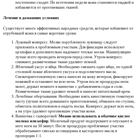
постепенно сходит. По истечении недели кожа становится гладкой и
избавляется от ороговевших тканей.
Лечение в домашних условиях
Существует много эффективных народных средств, которые избавляют от
огрубевшей кожи в самые короткие сроки:
Луковый компресс. Мелко порубленную луковицу следует
приложить к проблемным участкам. Для фиксации используют
целлофан и дополнительно надевают теплые носки. Манипуляцию
лучше всего проводить вечером перед сном. Утром компресс
снимают, размягченные ткани удаляют пемзой.
Яблочный уксус и яйца. Необходимо смешать одно яйцо, по одной
столовой ложке яблочного уксуса и подсолнечного масла.
Свежеприготовленную смесь наносят на кожу вечером, фиксируют
повязкой и оставляют на всю ночь. Утром после процедуры ноги
моют, держат немного в ванночке с добавлением соды и соли.
Размягченные ткани удаляют пемзой и наносят питательный крем.
Лечебные обертывания. Необходимо взять качественную томатную
пасту (лучше всего домашнего приготовления), обмазать ею ступни,
обмотать полиэтиленом и надеть носки. Компресс держат всю ночь,
а на утро удаляют ороговевшие участки кожи.
Ванночка с сывороткой.
Можно использовать и обычное кислое
молоко или кефир
. Молочный продукт подогревают и опускают в
него ноги на 30 минут. После процедуры проблемные участки
обрабатывают смесью из глицерина и касторового масла в
пропорции 1:1.