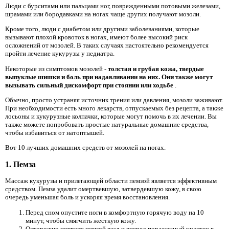
Люди с бурситами или пальцами ног, поврежденными потовыми железами,
шрамами или бородавками на ногах чаще других получают мозоли.
Кроме того, люди с диабетом или другими заболеваниями, которые
вызывают плохой кровоток в ногах, имеют более высокий риск
осложнений от мозолей. В таких случаях настоятельно рекомендуется
пройти лечение кукурузы у педиатра.
Некоторые из симптомов мозолей -
толстая и грубая кожа, твердые
выпуклые шишки и боль при надавливании на них. Они также могут
вызывать сильный дискомфорт при стоянии или ходьбе
.
Обычно, просто устраняя источник трения или давления, мозоли заживают.
При необходимости есть много лекарств, отпускаемых без рецепта, а также
лосьоны и кукурузные колпачки, которые могут помочь в их лечении. Вы
также можете попробовать простые натуральные домашние средства,
чтобы избавиться от натоптышей.
Вот 10 лучших домашних средств от мозолей на ногах.
1. Пемза
Массаж кукурузы и прилегающей области пемзой является эффективным
средством. Пемза удалит омертвевшую, затвердевшую кожу, в свою
очередь уменьшая боль и ускоряя время восстановления.
Перед сном опустите ноги в комфортную горячую воду на 10
минут, чтобы смягчить жесткую кожу.
Осторожно потрите пемзой взад и вперед пораженный участок в