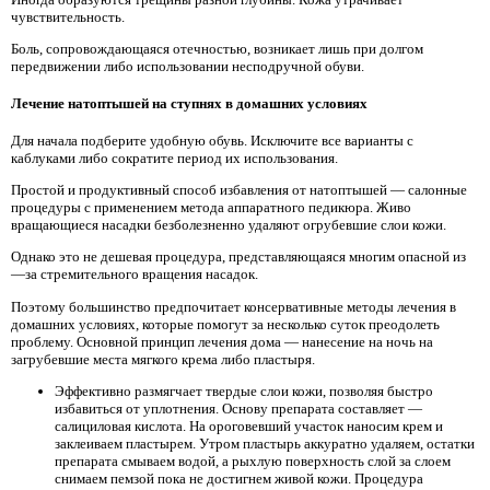
чувствительность.
Боль, сопровождающаяся отечностью, возникает лишь при долгом
передвижении либо использовании несподручной обуви.
Лечение натоптышей на ступнях в домашних условиях
Для начала подберите удобную обувь. Исключите все варианты с
каблуками либо сократите период их использования.
Простой и продуктивный способ избавления от натоптышей — салонные
процедуры с применением метода аппаратного педикюра. Живо
вращающиеся насадки безболезненно удаляют огрубевшие слои кожи.
Однако это не дешевая процедура, представляющаяся многим опасной из
—за стремительного вращения насадок.
Поэтому большинство предпочитает консервативные методы лечения в
домашних условиях, которые помогут за несколько суток преодолеть
проблему. Основной принцип лечения дома — нанесение на ночь на
загрубевшие места мягкого крема либо пластыря.
Эффективно размягчает твердые слои кожи, позволяя быстро
избавиться от уплотнения. Основу препарата составляет —
салициловая кислота. На ороговевший участок наносим крем и
заклеиваем пластырем. Утром пластырь аккуратно удаляем, остатки
препарата смываем водой, а рыхлую поверхность слой за слоем
снимаем пемзой пока не достигнем живой кожи. Процедура