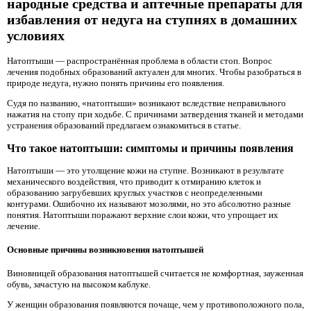
народные средства и аптечные препараты для
избавления от недуга на ступнях в домашних
условиях
Натоптыши — распространённая проблема в области стоп. Вопрос
лечения подобных образований актуален для многих. Чтобы разобраться в
природе недуга, нужно понять причины его появления.
Судя по названию, «натоптыши» возникают вследствие неправильного
нажатия на стопу при ходьбе. С причинами затвердения тканей и методами
устранения образований предлагаем ознакомиться в статье.
Что такое натоптыши: cимптомы и причины появления
Натоптыши — это утолщение кожи на ступне. Возникают в результате
механического воздействия, что приводит к отмиранию клеток и
образованию загрубевших круглых участков с неопределенными
контурами. Ошибочно их называют мозолями, но это абсолютно разные
понятия. Натоптыши поражают верхние слои кожи, что упрощает их
лечение.
Основные причины возникновения натоптышей
Виновницей образования натоптышей считается не комфортная, зауженная
обувь, зачастую на высоком каблуке.
У женщин образования появляются почаще, чем у противоположного пола,