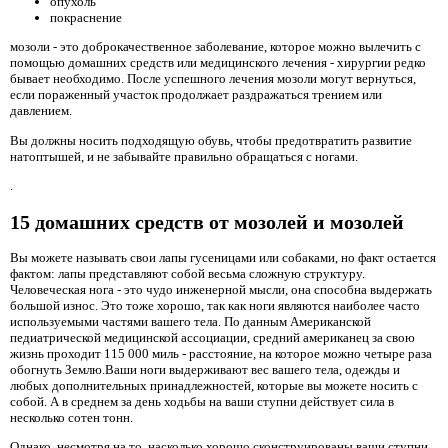
опухоль
покраснение
мозоли - это доброкачественное заболевание, которое можно вылечить с
помощью домашних средств или медицинского лечения - хирургии редко
бывает необходимо. После успешного лечения мозоли могут вернуться,
если пораженный участок продолжает раздражаться трением или
давлением.
Вы должны носить подходящую обувь, чтобы предотвратить развитие
натоптышей, и не забывайте правильно обращаться с ногами.
.
15 домашних средств от мозолей и мозолей
Вы можете называть свои лапы гусеницами или собаками, но факт остается
фактом: лапы представляют собой весьма сложную структуру.
Человеческая нога - это чудо инженерной мысли, она способна выдержать
большой износ. Это тоже хорошо, так как ноги являются наиболее часто
используемыми частями вашего тела. По данным Американской
педиатрической медицинской ассоциации, средний американец за свою
жизнь проходит 115 000 миль - расстояние, на которое можно четыре раза
обогнуть Землю.Ваши ноги выдерживают вес вашего тела, одежды и
любых дополнительных принадлежностей, которые вы можете носить с
собой. А в среднем за день ходьбы на ваши ступни действует сила в
несколько сотен тонн.
Однако, несмотря на то, насколько хорошо сконструированы ваши ступни,