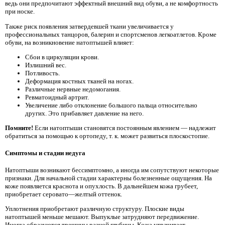
ведь они предпочитают эффектный внешний вид обуви, а не комфортность
при носке.
Также риск появления затвердевшей ткани увеличивается у
профессиональных танцоров, балерин и спортсменов легкоатлетов. Кроме
обуви, на возникновение натоптышей влияет:
Сбои в циркуляции крови.
Излишний вес.
Потливость.
Деформация костных тканей на ногах.
Различные нервные недомогания.
Ревматоидный артрит.
Увеличение либо отклонение большого пальца относительно
других. Это прибавляет давление на него.
Помните!
Если натоптыши становятся постоянным явлением — надлежит
обратиться за помощью к ортопеду, т. к. может развиться плоскостопие.
Симптомы и стадии недуга
Натоптыши возникают бессимптомно, а иногда им сопутствуют некоторые
признаки. Для начальной стадии характерны болезненные ощущения. На
коже появляется краснота и опухлость. В дальнейшем кожа грубеет,
приобретает серовато—желтый оттенок.
Уплотнения приобретают различную структуру. Плоские виды
натоптышей меньше мешают. Выпуклые затрудняют передвижение.
Иногда образуются трещины разной глубины. Кожа утрачивает