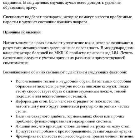
медицины. В запущенных случаях лучше всего доверить удаление
образования врачу.
Специалист подберет препараты, которые помогут вывести проблемные
наросты и улучшат состояние кожного покрова.
Причины появления
Натоптышами на ногах называют уплотнение кожи, которые возникают в
результате механического давления на ее поверхность. В международном
классификаторе болезней по МКБ 10 проблеме присвоен код L84. Лечить
натоптыши следует с учетом причин их развития и присутствующей
симптоматики.
Возникновение обычно связывают с действием следующих факторов:
Использование тесной и неудобной обуви. Натоптыши способны
образовываться, если регулярно носить высокие каблуки. Также
этому способствует обувь с сильно зауженным носком, тонкой
подошвой или некачественной стелькой.
Деформации стоп. Если человек страдает от плоскостопия,
натоптыши у него будут появляться регулярно на разных частях
стопы.
Наличие сахарного диабета, гормональных сбоев или прочих
проблем с функционированием эндокринной системы.
Лишний вес, что приводит к повышенной нагрузке на кожу стоп.
Присутствие проблем с кровообращением, ревматоидный артрит.
Чрезмерная потливость ног, несоблюдение правил личной гигиены.