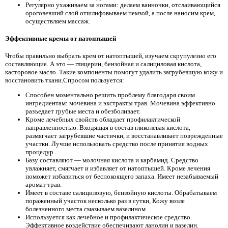
Регулярно ухаживаем за ногами: делаем ванночки, отслаивающийся
ороговевший слой отшлифовываем пемзой, а после наносим крем,
осуществляем массаж.
Эффективные кремы от натоптышей
Чтобы правильно выбрать крем от натоптышей, изучаем скрупулезно его
составляющие. А это — глицерин, бензойная и салициловая кислота,
касторовое масло. Такие компоненты помогут удалить загрубевшую кожу и
восстановить ткани.Спросом пользуется:
Способен моментально решить проблему благодаря своим
ингредиентам: мочевина и экстракты трав. Мочевина эффективно
разъедает грубые места и обезболивает.
Кроме лечебных свойств обладает профилактической
направленностью. Входящая в состав гликолевая кислота,
размягчает загрубевшие частички, и восстанавливает поврежденные
участки. Лучше использовать средство после принятия водных
процедур..
Базу составляют — молочная кислота и карбамид. Средство
увлажняет, смягчает и избавляет от натоптышей. Кроме лечения
поможет избавиться от беспокоящего запаха. Имеет незабываемый
аромат трав.
Имеет в составе салициловую, бензойную кислоты. Обрабатываем
пораженный участок несколько раз в сутки, Кожу возле
болезненного места смазываем вазелином.
Используется как лечебное и профилактическое средство.
Эффективное воздействие обеспечивают ланолин и вазелин.