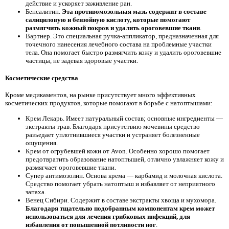
действие и ускоряет заживление ран.
Бенсалитин.
Эта противомозольная мазь содержит в составе
салициловую и бензойную кислоту, которые помогают
размягчить кожный покров и удалить ороговевшие ткани
.
Вартнер. Это специальная ручка-аппликатор, предназначенная для
точечного нанесения лечебного состава на проблемные участки
тела. Она помогает быстро размягчить кожу и удалить ороговевшие
частицы, не задевая здоровые участки.
Косметические средства
Кроме медикаментов, на рынке присутствует много эффективных
косметических продуктов, которые помогают в борьбе с натоптышами:
Крем Лекарь. Имеет натуральный состав; основные ингредиенты —
экстракты трав. Благодаря присутствию мочевины средство
разъедает уплотнившиеся участки и устраняет болезненные
ощущения.
Крем от огрубевшей кожи от Avon. Особенно хорошо помогает
предотвратить образование натоптышей, отлично увлажняет кожу и
размягчает ороговевшие ткани.
Супер антимозолин. Основа крема — карбамид и молочная кислота.
Средство помогает убрать натоптыш и избавляет от неприятного
запаха.
Венец Сибири. Содержит в составе экстракты хвоща и мухомора.
Благодаря тщательно подобранным компонентам крем может
использоваться для лечения грибковых инфекций, для
избавления от повышенной потливости ног
.