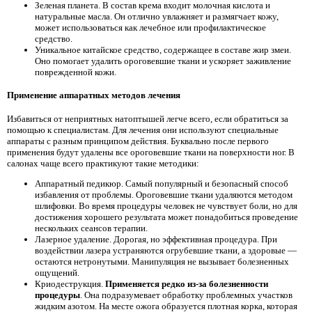
Зеленая планета. В состав крема входит молочная кислота и
натуральные масла. Он отлично увлажняет и размягчает кожу,
может использоваться как лечебное или профилактическое
средство.
Уникальное китайское средство, содержащее в составе жир змеи.
Оно помогает удалить ороговевшие ткани и ускоряет заживление
поврежденной кожи.
Применение аппаратных методов лечения
Избавиться от неприятных натоптышей легче всего, если обратиться за
помощью к специалистам. Для лечения они используют специальные
аппараты с разным принципом действия. Буквально после первого
применения будут удалены все ороговевшие ткани на поверхности ног. В
салонах чаще всего практикуют такие методики:
Аппаратный педикюр. Самый популярный и безопасный способ
избавления от проблемы. Ороговевшие ткани удаляются методом
шлифовки. Во время процедуры человек не чувствует боли, но для
достижения хорошего результата может понадобиться проведение
нескольких сеансов терапии.
Лазерное удаление. Дорогая, но эффективная процедура. При
воздействии лазера устраняются огрубевшие ткани, а здоровые —
остаются нетронутыми. Манипуляция не вызывает болезненных
ощущений.
Криодеструкция.
Применяется редко из-за болезненности
процедуры
. Она подразумевает обработку проблемных участков
жидким азотом. На месте ожога образуется плотная корка, которая