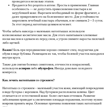
проводится в несколько этапов.
Продаются без рецепта в аптеке. Просты в применении. Главная
особенность — не допустить прикосновения пластыря к не
загрубевшей коже. Вырезаем необходимый по форме фрагмент, а
далее прикрепляем его на болезненное место. Для устойчивости
закрепляем лечебный пластырь обычным, и не снимаем 2—3 суток.
За этот период натоптыш целиком исчезнет.
Чтобы забыть навсегда о маленьких натоптышах используем
всевозможные косметические масла. Для этого напитываем хлопковые
носки маслом и одеваем их перед сном, а утром снимите наросты пилочкой
либо щеткой.
Важно!
Боль при передвижении хорошо снимают спец. подушечки для
обуви в виде бублика. Размещаем их так, чтобы болевой участок находился
внутри круга.
Также для снятия болевых симптомов, отечности и покраснений,
используем
аспирин
либо
ибупрофен.
Иногда довольно холодного
компресса.
Как лечить натоптыши со стрежнем?
Натоптыш со стрежнем – маленький участок кожи, имеющий повреждения
в виде бугорка с корешком. Над бугорком расположена шляпка. Цвет
отличается от естественной кожи: более светлым оттенком. Развитие
заболевания приводит к увеличению площади поражения, поэтому нужно
вовремя принять меры. Основные причины появления таких натоптышей