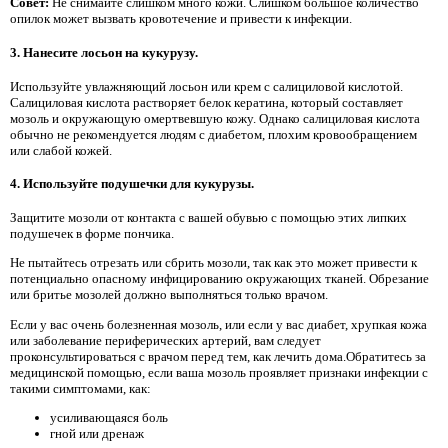
Совет:
Не снимайте слишком много кожи. Слишком большое количество
опилок может вызвать кровотечение и привести к инфекции.
3. Нанесите лосьон на кукурузу.
Используйте увлажняющий лосьон или крем с салициловой кислотой.
Салициловая кислота растворяет белок кератина, который составляет
мозоль и окружающую омертвевшую кожу. Однако салициловая кислота
обычно не рекомендуется людям с диабетом, плохим кровообращением
или слабой кожей.
4. Используйте подушечки для кукурузы.
Защитите мозоли от контакта с вашей обувью с помощью этих липких
подушечек в форме пончика.
Не пытайтесь отрезать или сбрить мозоли, так как это может привести к
потенциально опасному инфицированию окружающих тканей. Обрезание
или бритье мозолей должно выполняться только врачом.
Если у вас очень болезненная мозоль, или если у вас диабет, хрупкая кожа
или заболевание периферических артерий, вам следует
проконсультироваться с врачом перед тем, как лечить дома.Обратитесь за
медицинской помощью, если ваша мозоль проявляет признаки инфекции с
такими симптомами, как:
усиливающаяся боль
гной или дренаж