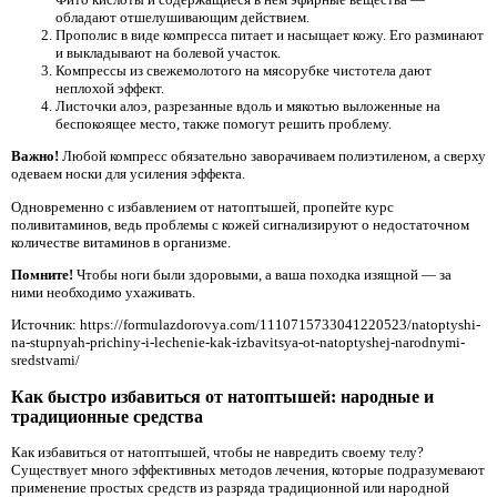
обладают отшелушивающим действием.
Прополис в виде компресса питает и насыщает кожу. Его разминают
и выкладывают на болевой участок.
Компрессы из свежемолотого на мясорубке чистотела дают
неплохой эффект.
Листочки алоэ, разрезанные вдоль и мякотью выложенные на
беспокоящее место, также помогут решить проблему.
Важно!
Любой компресс обязательно заворачиваем полиэтиленом, а сверху
одеваем носки для усиления эффекта.
Одновременно с избавлением от натоптышей, пропейте курс
поливитаминов, ведь проблемы с кожей сигнализируют о недостаточном
количестве витаминов в организме.
Помните!
Чтобы ноги были здоровыми, а ваша походка изящной — за
ними необходимо ухаживать.
Источник: https://formulazdorovya.com/1110715733041220523/natoptyshi-
na-stupnyah-prichiny-i-lechenie-kak-izbavitsya-ot-natoptyshej-narodnymi-
sredstvami/
Как быстро избавиться от натоптышей: народные и
традиционные средства
Как избавиться от натоптышей, чтобы не навредить своему телу?
Существует много эффективных методов лечения, которые подразумевают
применение простых средств из разряда традиционной или народной