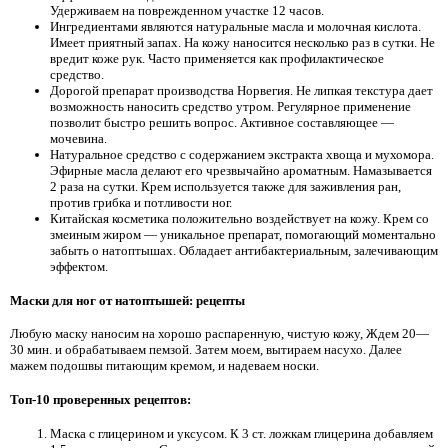
Удерживаем на поврежденном участке 12 часов.
Ингредиентами являются натуральные масла и молочная кислота.
Имеет приятный запах. На кожу наносится несколько раз в сутки. Не
вредит коже рук. Часто применяется как профилактическое
средство.
Дорогой препарат производства Норвегия. Не липкая текстура дает
возможность наносить средство утром. Регулярное применение
позволит быстро решить вопрос. Активное составляющее —
мочевина.
Натуральное средство с содержанием экстракта хвоща и мухомора.
Эфирные масла делают его чрезвычайно ароматным. Намазывается
2 раза на сутки. Крем используется также для заживления ран,
против грибка и потливости ног.
Китайская косметика положительно воздействует на кожу. Крем со
змеиным жиром — уникальное препарат, помогающий моментально
забыть о натоптышах. Обладает антибактериальным, залечивающим
эффектом.
Маски для ног от натоптышей: рецепты
Любую маску наносим на хорошо распаренную, чистую кожу, Ждем 20—
30 мин. и обрабатываем пемзой. Затем моем, вытираем насухо. Далее
мажем подошвы питающим кремом, и надеваем носки.
Топ-10 проверенных рецептов:
Маска с глицерином и уксусом. К 3 ст. ложкам глицерина добавляем