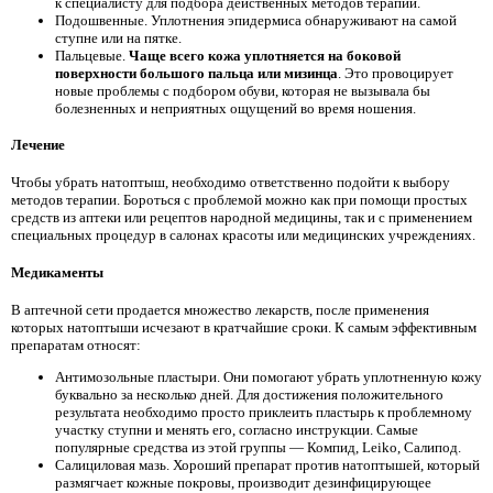
к специалисту для подбора действенных методов терапии.
Подошвенные. Уплотнения эпидермиса обнаруживают на самой
ступне или на пятке.
Пальцевые.
Чаще всего кожа уплотняется на боковой
поверхности большого пальца или мизинца
. Это провоцирует
новые проблемы с подбором обуви, которая не вызывала бы
болезненных и неприятных ощущений во время ношения.
Лечение
Чтобы убрать натоптыш, необходимо ответственно подойти к выбору
методов терапии. Бороться с проблемой можно как при помощи простых
средств из аптеки или рецептов народной медицины, так и с применением
специальных процедур в салонах красоты или медицинских учреждениях.
Медикаменты
В аптечной сети продается множество лекарств, после применения
которых натоптыши исчезают в кратчайшие сроки. К самым эффективным
препаратам относят:
Антимозольные пластыри. Они помогают убрать уплотненную кожу
буквально за несколько дней. Для достижения положительного
результата необходимо просто приклеить пластырь к проблемному
участку ступни и менять его, согласно инструкции. Самые
популярные средства из этой группы — Компид, Leiko, Салипод.
Салициловая мазь. Хороший препарат против натоптышей, который
размягчает кожные покровы, производит дезинфицирующее