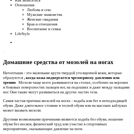
Как записаться
Отношения
Любовь и секс
Мужские знакомства
Женские свидания
Брак и отношения
Воспитание и семья
LifeStyle
.
Домашние средства от мозолей на ногах
Натоптыши - это маленькие круги твердой утолщенной кожи, которые
образуются
, когда кожа подвергается чрезмерному давлению или
трению
. Мозоли чаще всего развиваются на стопах, особенно на верхних
и боковых поверхностях пальцев ног, на подошвах и даже между пальцами
ног. Они также могут развиваться на других частях тела.
Самая частая причина мозолей на ногах - ходьба или бег в неподходящей
обуви. Даже длительное стояние в тесной обуви или на высоких каблуках
может вызвать мозоли.
Другими возможными причинами являются ходьба без обуви, ношение
обуви без носков, физический труд или участие в спортивных
мероприятиях, оказывающих давление на ноги.