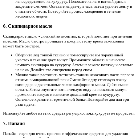
непосредственно на кукурузу. Положите на него ватный диск и
закрепите скотчем. Оставьте на два-три часа, затем удалите ленту и
очистите область. Повторяйте процесс ежедневно в течение
нескольких недель.
6. Скипидарное масло
Скипидарное масло - сильный антисептик, который помогает при лечении
мозолей. Масло быстро проникает в кожу, поэтому время заживления
может быть быстрее.
Оберните лед тонкой тканью и помассируйте им пораженный
участок в течение двух минут. Промокните область и нанесите
немного скипидара на кукурузу. Затем наложите повязку и оставьте
на ночь. Делайте это ежедневно перед сном.
Можно также растопить четверть стакана кокосового масла первого
отжима в микроволновой печи.Смешайте одну столовую ложку
скипидара и две столовые ложки камфорного масла. Дайте смеси
остыть. Затем опустите ноги в теплую воду на несколько минут,
промокните насухо и нанесите домашний крем на кукурузу.
Остальное храните в герметичной банке. Повторяйте два или три
раза в день.
Используйте любое из этих средств регулярно, пока кукуруза не прорастет.
7. Папайя
Папайя - еще одно очень простое и эффективное средство для удаления