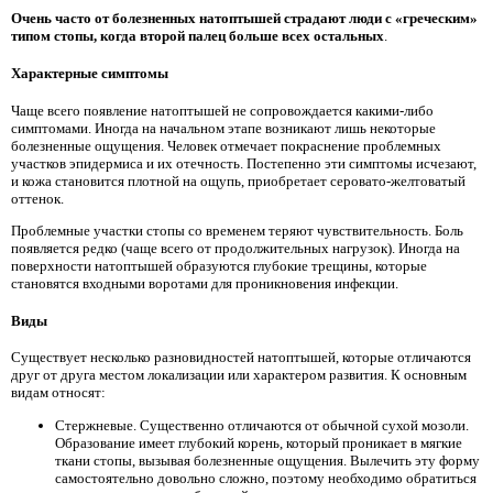
Очень часто от болезненных натоптышей страдают люди с «греческим»
типом стопы, когда второй палец больше всех остальных
.
Характерные симптомы
Чаще всего появление натоптышей не сопровождается какими-либо
симптомами. Иногда на начальном этапе возникают лишь некоторые
болезненные ощущения. Человек отмечает покраснение проблемных
участков эпидермиса и их отечность. Постепенно эти симптомы исчезают,
и кожа становится плотной на ощупь, приобретает серовато-желтоватый
оттенок.
Проблемные участки стопы со временем теряют чувствительность. Боль
появляется редко (чаще всего от продолжительных нагрузок). Иногда на
поверхности натоптышей образуются глубокие трещины, которые
становятся входными воротами для проникновения инфекции.
Виды
Существует несколько разновидностей натоптышей, которые отличаются
друг от друга местом локализации или характером развития. К основным
видам относят:
Стержневые. Существенно отличаются от обычной сухой мозоли.
Образование имеет глубокий корень, который проникает в мягкие
ткани стопы, вызывая болезненные ощущения. Вылечить эту форму
самостоятельно довольно сложно, поэтому необходимо обратиться