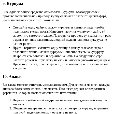
9. Куркума
Еще одно хорошее средство от мозолей - куркума. Благодаря своей
противовоспалительной природе куркума может облегчить дискомфорт,
уменьшить боль и ускорить заживление.
Смешайте одну чайную ложку куркумы и немного меда, чтобы
получилась густая паста. Нанесите пасту на кукурузу и дайте ей
высохнуть самостоятельно. Повторяйте процедуру два или три раза
в день в течение как минимум одной недели или пока кукуруза не
начнет расти.
Другой вариант - смешать одну чайную ложку геля алоэ вера с
половиной чайной ложки куркумы.Нанесите смесь на кукурузу.
Накройте его повязкой и держите на ночь. На следующее утро
натрите размягченную кожу пемзой и нанесите увлажняющий крем.
Применяйте средство ежедневно, пока полностью не избавитесь от
кукурузы.
10. Ананас
Вы также можете очистить мозоли ананасом. Для лечения мозолей кожура
ананаса более эффективна, чем мякоть. Пилинг содержит определенные
ферменты, которые помогают смягчить натоптыши.
Вырежьте небольшой квадратик из только что удаленной кожуры
ананаса.
Оберните внутреннюю часть кожуры поверх кукурузы, закрепите
повязкой, наденьте носок и оставьте на ночь.