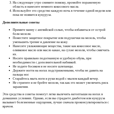
На следующее утро снимите повязку, промойте пораженную
область и нанесите немного кокосового масла.
Используйте это средство каждую ночь в течение одной недели или
пока не появится кукуруза.
Дополнительные советы
Примите ванну с английской солью, чтобы избавиться от острой
боли мозоли.
Поместите защитное покрытие или подушечки на мозоль, чтобы
уменьшить трение и давление на кожу.
Нанесите увлажняющие вещества, такие как кокосовое масло,
оливковое масло или масло какао, на сухие мозоли, чтобы смягчить
их.
Носите правильно подогнанную и удобную обувь, при
необходимости с дополнительной набивкой.
Не ходите босиком и не носите шлепанцы.
Держите ногти на ногах подстриженными, чтобы не давить на
пальцы ног.
Старайтесь мыть ноги и руки водой с мылом каждый вечер.
Не стригите и не брейте мозоли, так как это может увеличить риск
заражения.
Эти средства и советы помогут легко вылечить натоптыши на ногах в
домашних условиях. Однако, если вы страдаете диабетом или кукуруза
вызывает болезненные ощущения, лучше сначала проконсультироваться с
врачом.
.