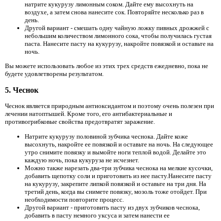
натрите кукурузу лимонным соком. Дайте ему высохнуть на
воздухе, а затем снова нанесите сок. Повторяйте несколько раз в
день.
Другой вариант - смешать одну чайную ложку пивных дрожжей с
небольшим количеством лимонного сока, чтобы получилась густая
паста. Нанесите пасту на кукурузу, накройте повязкой и оставьте на
ночь.
Вы можете использовать любое из этих трех средств ежедневно, пока не
будете удовлетворены результатом.
5. Чеснок
Чеснок является природным антиоксидантом и поэтому очень полезен при
лечении натоптышей. Кроме того, его антибактериальные и
противогрибковые свойства предотвратят заражение.
Натрите кукурузу половиной зубчика чеснока. Дайте коже
высохнуть, накройте ее повязкой и оставьте на ночь. На следующее
утро снимите повязку и вымойте ноги теплой водой. Делайте это
каждую ночь, пока кукуруза не исчезнет.
Можно также нарезать два-три зубчика чеснока на мелкие кусочки,
добавить щепотку соли и приготовить из нее пасту.Нанесите пасту
на кукурузу, закрепите липкой повязкой и оставьте на три дня. На
третий день, когда вы снимете повязку, мозоль тоже отойдет. При
необходимости повторите процесс.
Другой вариант - приготовить пасту из двух зубчиков чеснока,
добавить в пасту немного уксуса и затем нанести ее