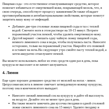
Пищевая сода - это естественное отшелушивающее средство, которое
помогает избавиться от омертвевшей кожи, покрывающей мозоль, что, в
свою очередь, способствует процессу заживления.Он также обладает
противогрибковыми и антибактериальными свойствами, которые помогут
защитить вашу кожу от инфекций.
Добавьте две-три столовые ложки пищевой соды в таз с теплой
водой. Смочите ноги в этом растворе на 10-15 минут. Потрите
пораженный участок пемзой, чтобы удалить омертвевшую кожу.
Другой вариант - смешать одну чайную ложку пищевой соды,
немного лимонного сока и воды, чтобы получилась паста. Наносите
осторожно, только на пораженный участок. Накройте его повязкой
и оставьте на ночь.На следующее утро смойте пасту теплой водой, а
затем аккуратно отшелушите пемзой.
Вы можете использовать любое из этих средств один раз в день, пока
кукуруза не высохнет и не начнет шелушиться.
4. Лимон
Еще одно хорошее домашнее средство от мозолей на ногах - лимон.
Цитрусовая кислота в лимоне смягчает затвердевшую кожицу кукурузы,
поэтому она в конечном итоге выпадает.
Нанесите свежий лимонный сок на кукурузу и дайте ей высохнуть
на воздухе. Делайте это не менее трех раз в день.
Вы также можете замочить два кусочка гвоздики в одной столовой
ложке свежего лимонного сока на 15 минут. Удалите гвоздику и