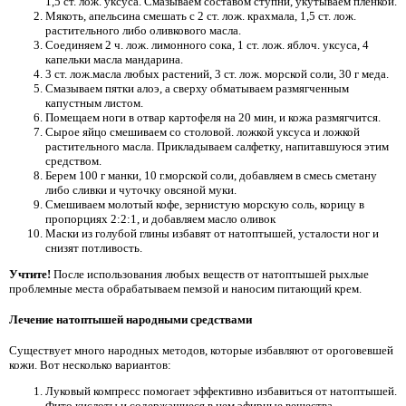
1,5 ст. лож. уксуса. Смазываем составом ступни, укутываем пленкой.
Мякоть, апельсина смешать с 2 ст. лож. крахмала, 1,5 ст. лож.
растительного либо оливкового масла.
Соединяем 2 ч. лож. лимонного сока, 1 ст. лож. яблоч. уксуса, 4
капельки масла мандарина.
3 ст. лож.масла любых растений, 3 ст. лож. морской соли, 30 г меда.
Смазываем пятки алоэ, а сверху обматываем размягченным
капустным листом.
Помещаем ноги в отвар картофеля на 20 мин, и кожа размягчится.
Сырое яйцо смешиваем со столовой. ложкой уксуса и ложкой
растительного масла. Прикладываем салфетку, напитавшуюся этим
средством.
Берем 100 г манки, 10 г.морской соли, добавляем в смесь сметану
либо сливки и чуточку овсяной муки.
Смешиваем молотый кофе, зернистую морскую соль, корицу в
пропорциях 2:2:1, и добавляем масло оливок
Маски из голубой глины избавят от натоптышей, усталости ног и
снизят потливость.
Учтите!
После использования любых веществ от натоптышей рыхлые
проблемные места обрабатываем пемзой и наносим питающий крем.
Лечение натоптышей народными средствами
Существует много народных методов, которые избавляют от ороговевшей
кожи. Вот несколько вариантов:
Луковый компресс помогает эффективно избавиться от натоптышей.
Фито кислоты и содержащиеся в нем эфирные вещества —