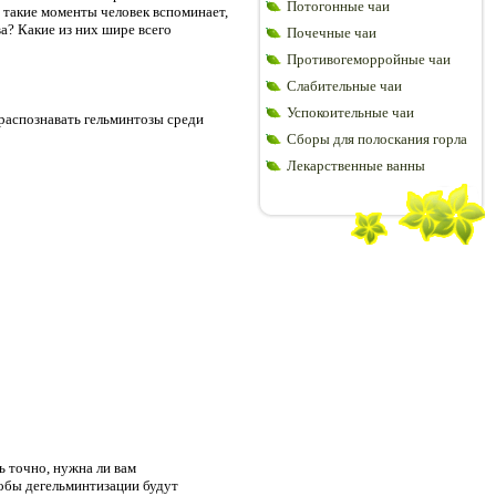
Потогонные чаи
 такие моменты человек вспоминает,
а? Какие из них шире всего
Почечные чаи
Противогеморройные чаи
Слабительные чаи
Успокоительные чаи
 распознавать гельминтозы среди
Сборы для полоскания горла
Лекарственные ванны
ь точно, нужна ли вам
собы дегельминтизации будут