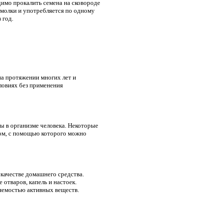
димо прокалить семена на сковороде
емолки и употребляется по одному
 год.
а протяжении многих лет и
ловиях без применения
ты в организме человека. Некоторые
вом, с помощью которого можно
 качестве домашнего средства.
отваров, капель и настоек.
яемостью активных веществ.