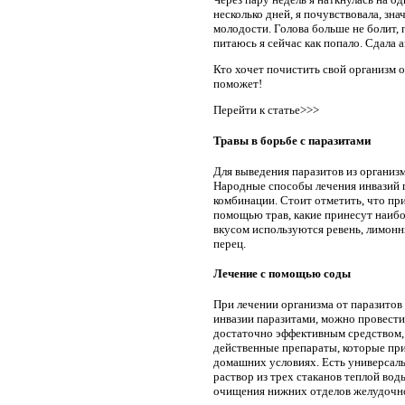
несколько дней, я почувствовала, зн
молодости. Голова больше не болит, 
питаюсь я сейчас как попало. Сдала а
Кто хочет почистить свой организм о
поможет!
Перейти к статье>>>
Травы в борьбе с паразитами
Для выведения паразитов из организм
Народные способы лечения инвазий г
комбинации. Стоит отметить, что при
помощью трав, какие принесут наибо
вкусом используются ревень, лимонн
перец.
Лечение с помощью соды
При лечении организма от паразитов
инвазии паразитами, можно провести 
достаточно эффективным средством,
действенные препараты, которые при
домашних условиях. Есть универсаль
раствор из трех стаканов теплой во
очищения нижних отделов желудочно