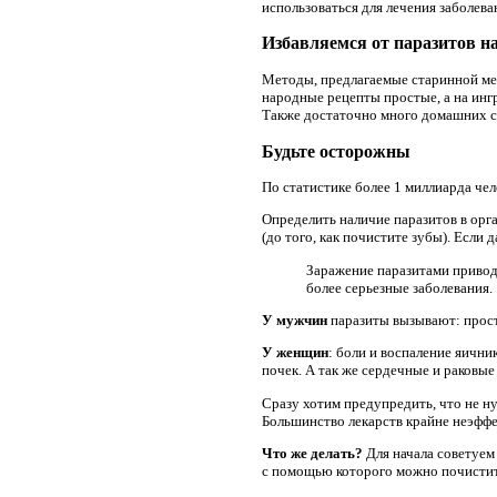
использоваться для лечения заболева
Избавляемся от паразитов 
Методы, предлагаемые старинной мед
народные рецепты простые, а на инг
Также достаточно много домашних ср
Будьте осторожны
По статистике более 1 миллиарда чел
Определить наличие паразитов в орга
(до того, как почистите зубы). Если
Заражение паразитами привод
более серьезные заболевания.
У мужчин
паразиты вызывают: проста
У женщин
: боли и воспаление яични
почек. А так же сердечные и раковые
Сразу хотим предупредить, что не ну
Большинство лекарств крайне неэффе
Что же делать?
Для начала советуем
с помощью которого можно почистить