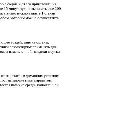
р с содой. Для его приготовления
ые 15 минут нужно выпивать еще 200
бязательно нужно выпить 1 стакан
особом, которым можно осуществить
ующее воздействие на органы,
тники рекомендуют применять для
ожка измельченной гвоздики в сутки.
 от паразитов в домашних условиях
ияют на многие виды паразитов.
тается наличие среды, наполненной