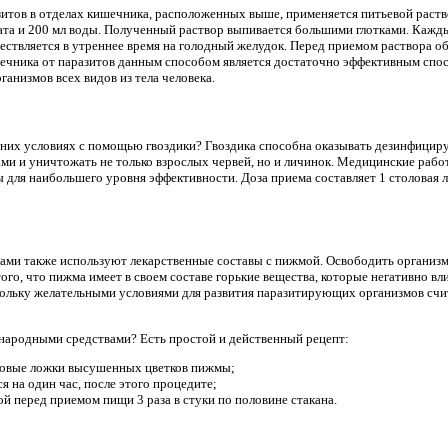
зитов в отделах кишечника, расположенных выше, применяется питьевой раство
ата и 200 мл воды. Полученный раствор выпивается большими глотками. Кажд
ествляется в утреннее время на голодный желудок. Перед приемом раствора о
шечника от паразитов данным способом является достаточно эффективным сп
низмов всех видов из тела человека.
шних условиях с помощью гвоздики? Гвоздика способна оказывать дезинфицир
и и уничтожать не только взрослых червей, но и личинок. Медицинские рабо
 для наибольшего уровня эффективности. Доза приема составляет 1 столовая л
ами также используют лекарственные составы с пижмой. Освободить организм
того, что пижма имеет в своем составе горькие вещества, которые негативно вл
скольку желательными условиями для развития паразитирующих организмов счи
 народными средствами? Есть простой и действенный рецепт:
оловые ложки высушенных цветков пижмы;
я на один час, после этого процедите;
 перед приемом пищи 3 раза в стуки по половине стакана.