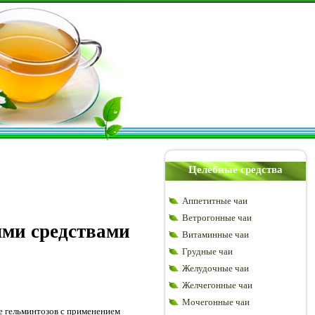
Целебные средства
Аппетитные чаи
Ветрогонные чаи
ыми средствами
Витаминные чаи
Грудные чаи
Желудочные чаи
Желчегонные чаи
Мочегонные чаи
е гельминтозов с применением