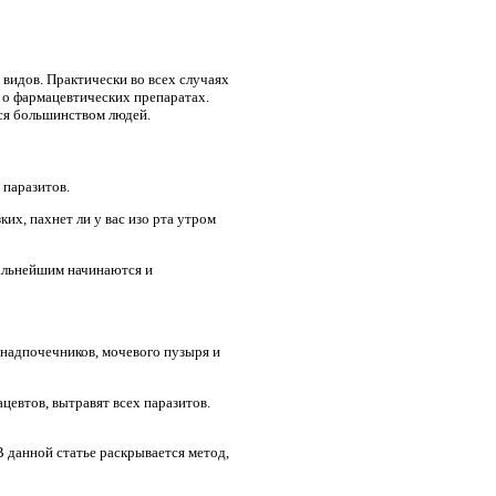
видов. Практически во всех случаях
 о фармацевтических препаратах.
тся большинством людей.
 паразитов.
их, пахнет ли у вас изо рта утром
дальнейшим начинаются и
 надпочечников, мочевого пузыря и
цевтов, вытравят всех паразитов.
В данной статье раскрывается метод,