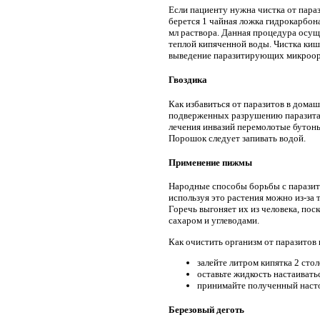
Если пациенту нужна чистка от пара
берется 1 чайная ложка гидрокарбон
мл раствора. Данная процедура осущ
теплой кипяченной воды. Чистка ки
выведение паразитирующих микроорга
Гвоздика
Как избавиться от паразитов в дома
подверженных разрушению паразитам
лечения инвазий перемолотые бутоны
Порошок следует запивать водой.
Применение пижмы
Народные способы борьбы с паразит
используя это растения можно из-за 
Горечь выгоняет их из человека, по
сахаром и углеводами.
Как очистить организм от паразитов
залейте литром кипятка 2 ст
оставьте жидкость настаиватьс
принимайте полученный настой
Березовый деготь