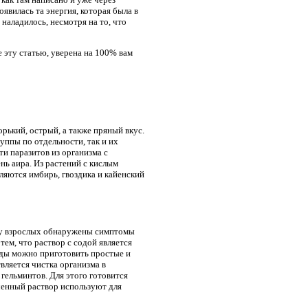
явилась та энергия, которая была в
наладилось, несмотря на то, что
е эту статью, уверена на 100% вам
орький, острый, а также пряный вкус.
уппы по отдельности, так и их
ти паразитов из организма с
ь аира. Из растений с кислым
ляются имбирь, гвоздика и кайенский
и у взрослых обнаружены симптомы
ем, что раствор с содой является
оды можно приготовить простые и
вляется чистка организма в
гельминтов. Для этого готовится
ченный раствор используют для