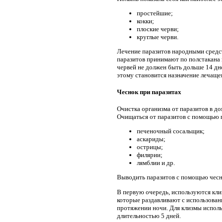
простейшие;
кокки;
плоские черви;
круглые черви.
Лечение паразитов народными средст
паразитов принимают по полстакана 
червей не должен быть дольше 14 дн
этому становится назначение лечащег
Чеснок при паразитах
Очистка организма от паразитов в д
Очищаться от паразитов с помощью п
печеночный сосальщик;
аскариды;
острицы;
филярии;
лямблии и др.
Выводить паразитов с помощью чесн
В первую очередь, используются клиз
которые раздавливают с использован
протяжении ночи. Для клизмы исполь
длительностью 5 дней.