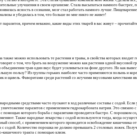
ачительные улучшения в своем организме. Стала высыпаться намного быстрее, по
появилась ясность в сознании, мозг стал работать намного лучше. Пищеварение 
нализы и убедилась в том, что больше во мне никто не живет!
т паразитов, причем неважно, какие виды этих тварей в вас живут – прочитайт
а также можно использовать те растения и травы, в свойства которых входит г
оворят о том, что брать на вооружение можно как растения одной вкусовой гр
 объединении трав один вкус будет усиливаться на фоне другого. Но как вывес
льшую пользу? Из группы горьких наиболее часто применяются полынь и корен
ик и щавель. Фаворитами среди растений со жгучими вкусовыми качествами яв
 народными средствами часто пускают в ход различные составы с содой. Есл
уничтожение паразитов с применением гидрокарбоната натрия. Это связано с т
 с помощью которого борьба с паразитами проводится быстро. С порошком с
меняют. Также народные лекарства с содой используются тогда, когда осущест
ный способ, с применением которого проводится освобождение кишечника от 
ды с содой. Количество порошка не должно превышать 2 столовых ложек. Полу
-кишечного тракта с помощью клизм.