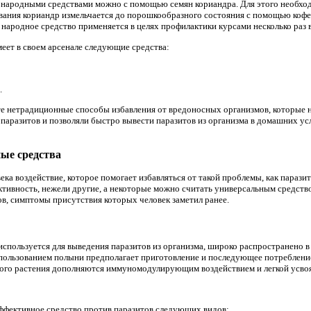
е народными средствами можно с помощью семян кориандра. Для этого необхо
ивания кориандр измельчается до порошкообразного состояния с помощью коф
народное средство применяется в целях профилактики курсами несколько раз в
еет в своем арсенале следующие средства:
.
е нетрадиционные способы избавления от вредоносных организмов, которые н
 паразитов и позволяли быстро вывести паразитов из организма в домашних ус
ые средства
ка воздействие, которое помогает избавляться от такой проблемы, как парази
ктивность, нежели другие, а некоторые можно считать универсальным средст
ов, симптомы присутствия которых человек заметил ранее.
 используется для выведения паразитов из организма, широко распространено в
ользованием полыни предполагает приготовление и последующее потребление 
ого растения дополняются иммуномодулирующим воздействием и легкой усво
эффективное средство против паразитов следующих видов: