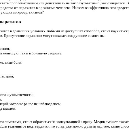
тать проблематичным или действовать не так результативно, как ожидается. В
редства от паразитов в организме человека. Насколько эффективны эти средств
ирующих микроорганизмов?
 паразитов
разитов в домашних условиях любыми из доступных способов, стоит научиться
в. Присутствие паразитов могут показать следующие симптомы:
рения;
к в меньшую, так и в большую сторону;
оловные боли;
игастрия;
сти и утомляемости;
ы;
кций, которые ранее не наблюдались;
д глазами;
эти симптомы, стоит обратиться за консультацией к врачу. Медик сможет сказат
Если гельминтоз подтвердится, то тогда уже можно думать над тем, какие спо