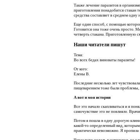
Также лечение паразитов в организм
приготовления понадобится стакан т
средства составляет в среднем одну 
Еще один способ, с помощью которог
Готовится она тоже очень просто. М
четверть стакана. Приготовленную с
Наши читатели пишут
Тема:
Во всех бедах виноваты паразиты!
От кого:
Елены В.
Последние несколько лет чувствовала 
пищеварением тоже были проблемы, 
А вот и моя история
Все это начало скапливаться и я поня
самочувствие это не повлияло. Врачи 
Потом я пошла в одну дорогую клиник
какой-то определенный вид, которым,
практически невозможно. Я пропила к
Через пару недель я наткнулась на од