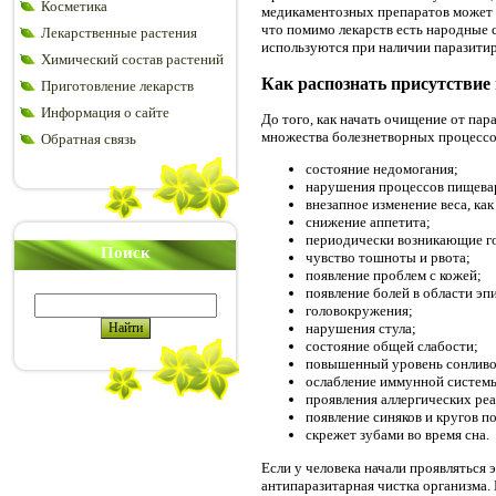
Косметика
медикаментозных препаратов может с
что помимо лекарств есть народные с
Лекарственные растения
используются при наличии паразит
Химический состав растений
Как распознать присутствие
Приготовление лекарств
Информация о сайте
До того, как начать очищение от па
множества болезнетворных процессо
Обратная связь
состояние недомогания;
нарушения процессов пищева
внезапное изменение веса, ка
снижение аппетита;
периодически возникающие г
Поиск
чувство тошноты и рвота;
появление проблем с кожей;
появление болей в области эп
головокружения;
нарушения стула;
состояние общей слабости;
повышенный уровень сонливо
ослабление иммунной систем
проявления аллергических реа
появление синяков и кругов по
скрежет зубами во время сна.
Если у человека начали проявляться 
антипаразитарная чистка организма. 