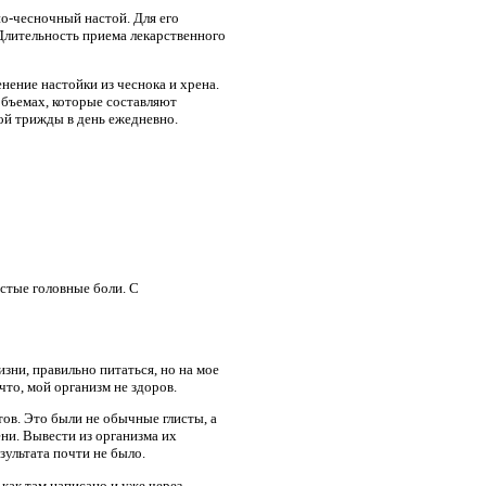
о-чесночный настой. Для его
 Длительность приема лекарственного
ение настойки из чеснока и хрена.
объемах, которые составляют
ой трижды в день ежедневно.
астые головные боли. С
изни, правильно питаться, но на мое
что, мой организм не здоров.
тов. Это были не обычные глисты, а
ни. Вывести из организма их
зультата почти не было.
 как там написано и уже через