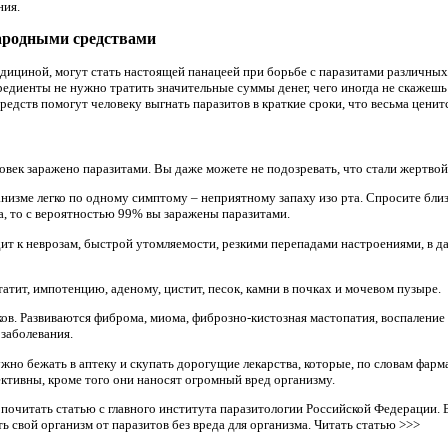
ния.
народными средствами
ициной, могут стать настоящей панацеей при борьбе с паразитами различных 
редиенты не нужно тратить значительные суммы денег, чего иногда не скажешь
едств помогут человеку выгнать паразитов в краткие сроки, что весьма цени
овек заражено паразитами. Вы даже можете не подозревать, что стали жертвой
низме легко по одному симптому – неприятному запаху изо рта. Спросите близк
 да, то с вероятностью 99% вы заражены паразитами.
ит к неврозам, быстрой утомляемости, резкими перепадами настроениями, в 
тит, импотенцию, аденому, цистит, песок, камни в почках и мочевом пузыре.
ков. Развиваются фиброма, миома, фиброзно-кистозная мастопатия, воспаление
 заболевания.
жно бежать в аптеку и скупать дорогущие лекарства, которые, по словам фарма
ктивны, кроме того они наносят огромный вред организму.
 почитать статью с главного института паразитологии Российской Федерации. 
 свой организм от паразитов без вреда для организма. Читать статью >>>