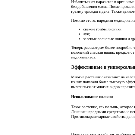
Избавиться от паразитов в организм
без добавления масла. После прокал
грамму трижды в день. Также данное 
Помимо этого, народная медицина им
свежие грибы лисички;
лук;
зеленые сосновые шишки и др
Теперь рассмотрим более подробно т
поколений спасали наших предков от
медикаментов.
Эффективные и универсальн
Многие растения оказывают на челове
из них показали более высокую эффе
вылечиться от многих видов паразит
Использование полыни
Такое растение, как полынь, которое
Лечение народными средствами с исп
Противопаразитарные свойства данн
Полынь показала себя как наиболее 