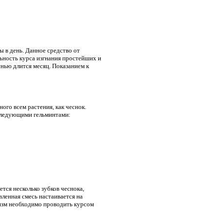
 в день. Данное средство от
льность курса изгнания простейших и
нью длится месяц. Показанием к
ого всем растения, как чеснок.
 следующими гельминтами:
тся несколько зубков чеснока,
вленная смесь настаивается на
изм необходимо проводить курсом