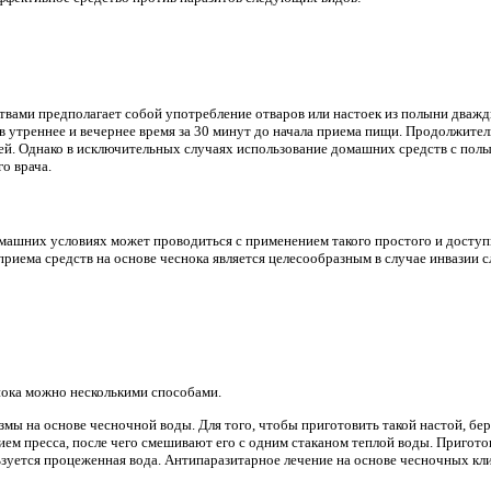
вами предполагает собой употребление отваров или настоек из полыни дважды
в утреннее и вечернее время за 30 минут до начала приема пищи. Продолжите
ей. Однако в исключительных случаях использование домашних средств с полы
о врача.
омашних условиях может проводиться с применением такого простого и доступн
риема средств на основе чеснока является целесообразным в случае инвазии
ока можно несколькими способами.
мы на основе чесночной воды. Для того, чтобы приготовить такой настой, бере
ием пресса, после чего смешивают его с одним стаканом теплой воды. Пригото
зуется процеженная вода. Антипаразитарное лечение на основе чесночных кл