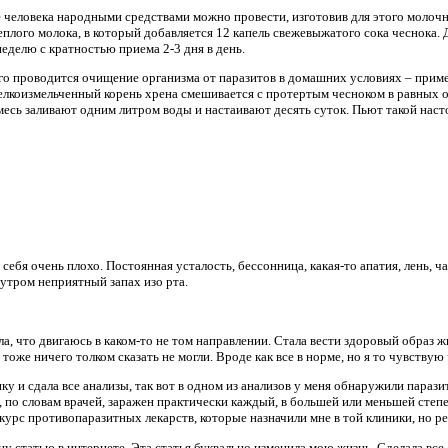
е человека народными средствами можно провести, изготовив для этого молочн
еплого молока, в который добавляется 12 капель свежевыжатого сока чеснока.
неделю с кратностью приема 2-3 дня в день.
о проводится очищение организма от паразитов в домашних условиях – примен
елкоизмельченный корень хрена смешивается с протертым чесноком в равных 
месь заливают одним литром воды и настаивают десять суток. Пьют такой наст
себя очень плохо. Постоянная усталость, бессонница, какая-то апатия, лень, ч
утром неприятный запах изо рта.
ла, что двигаюсь в каком-то не том направлении. Стала вести здоровый образ ж
тоже ничего толком сказать не могли. Вроде как все в норме, но я то чувствую 
у и сдала все анализы, так вот в одном из анализов у меня обнаружили парази
 по словам врачей, заражен практически каждый, в большей или меньшей степе
урс противопаразитных лекарств, которые назначили мне в той клиники, но ре
ну статью в интернете. Эта статья буквально изменила мою жизнь. Сделала все,