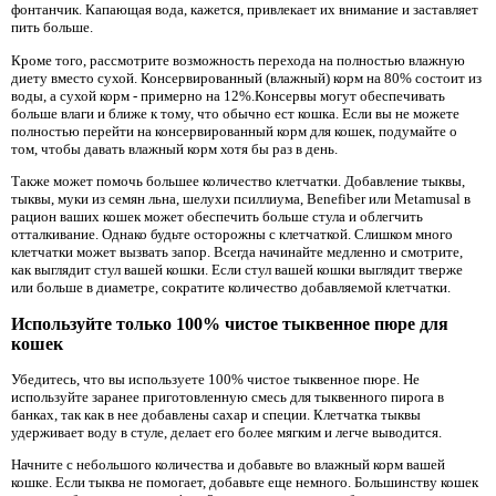
фонтанчик. Капающая вода, кажется, привлекает их внимание и заставляет
пить больше.
Кроме того, рассмотрите возможность перехода на полностью влажную
диету вместо сухой. Консервированный (влажный) корм на 80% состоит из
воды, а сухой корм - примерно на 12%.Консервы могут обеспечивать
больше влаги и ближе к тому, что обычно ест кошка. Если вы не можете
полностью перейти на консервированный корм для кошек, подумайте о
том, чтобы давать влажный корм хотя бы раз в день.
Также может помочь большее количество клетчатки. Добавление тыквы,
тыквы, муки из семян льна, шелухи псиллиума, Benefiber или Metamusal в
рацион ваших кошек может обеспечить больше стула и облегчить
отталкивание. Однако будьте осторожны с клетчаткой. Слишком много
клетчатки может вызвать запор. Всегда начинайте медленно и смотрите,
как выглядит стул вашей кошки. Если стул вашей кошки выглядит тверже
или больше в диаметре, сократите количество добавляемой клетчатки.
Используйте только 100% чистое тыквенное пюре для
кошек
Убедитесь, что вы используете 100% чистое тыквенное пюре. Не
используйте заранее приготовленную смесь для тыквенного пирога в
банках, так как в нее добавлены сахар и специи. Клетчатка тыквы
удерживает воду в стуле, делает его более мягким и легче выводится.
Начните с небольшого количества и добавьте во влажный корм вашей
кошке. Если тыква не помогает, добавьте еще немного. Большинству кошек