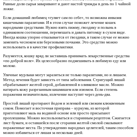
Равные доли сырья заваривают и дают настой трижды в день по 1 чайной
ложке.
Если домашний любимец «гуляет сам по себе», то возможна инвазия
кишечными паразитами. И в этом случае поможет лечение кошек
народными средствами. Нужно взять пижму, гвоздику и полынь в
одинаковом соотношении, перемешать и давать питомцу в сухом виде.
Иногда кошка упорно отказывается от гвоздики, в таком случае ее можно
заменить чесноком или березовыми почками. Это средство можно
использовать и в качестве профилактики.
Разумеется, кошку вряд ли заставишь принимать лекарственные средства
«по доброй воле». Их целесообразно подмешивать в любимую еду или
молоко.
Уличные мурлыки могут заразиться не только паразитами, но и лишаем.
Метод лечения будет зависеть от типа заболевания. Стригущий лишай
обрабатывают желтой серой, добавленной в оливковое масло. Можно
натирать кожу разрезанным кишмишем или изюмом. Если степень
поражения незначительна, излечение наступит через день-два.
Простой лишай протирают йодом и зеленкой или свежим клюквенным
соком. Помогает и восточная приправа – куркума, из которой
приготовляют мазь на водяной основе или просто присыпают
проплешины. Можно воспользоваться и старинным рецептом. Сжигается
лист бумаги, и оставшейся после сгорания желтой смолой смазывают
пораженные места. По утверждению народных целителей, таким способом
можно избавиться от лишая за несколько дней.