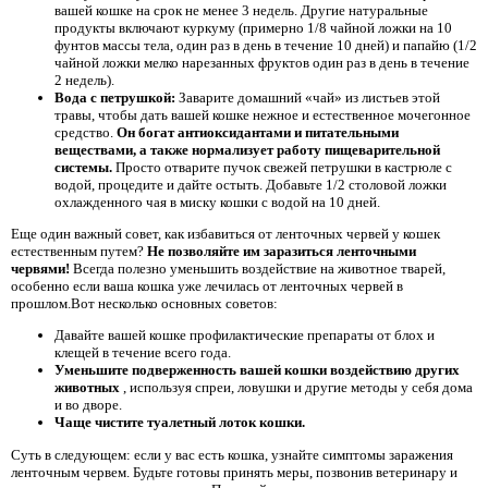
вашей кошке на срок не менее 3 недель. Другие натуральные
продукты включают куркуму (примерно 1/8 чайной ложки на 10
фунтов массы тела, один раз в день в течение 10 дней) и папайю (1/2
чайной ложки мелко нарезанных фруктов один раз в день в течение
2 недель).
Вода с петрушкой:
Заварите домашний «чай» из листьев этой
травы, чтобы дать вашей кошке нежное и естественное мочегонное
средство.
Он богат антиоксидантами и питательными
веществами, а также нормализует работу пищеварительной
системы.
Просто отварите пучок свежей петрушки в кастрюле с
водой, процедите и дайте остыть. Добавьте 1/2 столовой ложки
охлажденного чая в миску кошки с водой на 10 дней.
Еще один важный совет, как избавиться от ленточных червей у кошек
естественным путем?
Не позволяйте им заразиться ленточными
червями!
Всегда полезно уменьшить воздействие на животное тварей,
особенно если ваша кошка уже лечилась от ленточных червей в
прошлом.Вот несколько основных советов:
Давайте вашей кошке профилактические препараты от блох и
клещей
в течение всего года.
Уменьшите подверженность вашей кошки воздействию других
животных
, используя спреи, ловушки и другие методы у себя дома
и во дворе.
Чаще чистите туалетный лоток кошки.
Суть в следующем: если у вас есть кошка, узнайте симптомы заражения
ленточным червем. Будьте готовы принять меры, позвонив ветеринару и