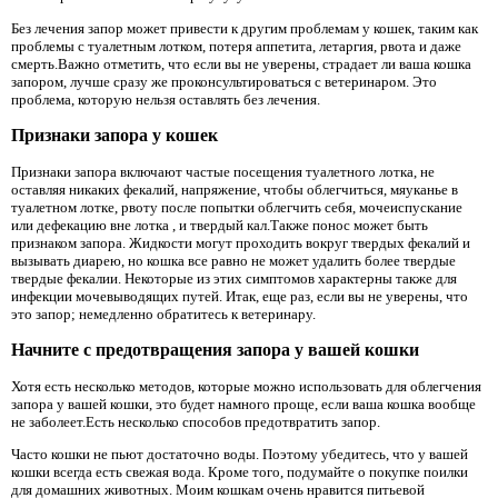
Без лечения запор может привести к другим проблемам у кошек, таким как
проблемы с туалетным лотком, потеря аппетита, летаргия, рвота и даже
смерть.Важно отметить, что если вы не уверены, страдает ли ваша кошка
запором, лучше сразу же проконсультироваться с ветеринаром. Это
проблема, которую нельзя оставлять без лечения.
Признаки запора у кошек
Признаки запора включают частые посещения туалетного лотка, не
оставляя никаких фекалий, напряжение, чтобы облегчиться, мяуканье в
туалетном лотке, рвоту после попытки облегчить себя, мочеиспускание
или дефекацию вне лотка , и твердый кал.Также понос может быть
признаком запора. Жидкости могут проходить вокруг твердых фекалий и
вызывать диарею, но кошка все равно не может удалить более твердые
твердые фекалии. Некоторые из этих симптомов характерны также для
инфекции мочевыводящих путей. Итак, еще раз, если вы не уверены, что
это запор; немедленно обратитесь к ветеринару.
Начните с предотвращения запора у вашей кошки
Хотя есть несколько методов, которые можно использовать для облегчения
запора у вашей кошки, это будет намного проще, если ваша кошка вообще
не заболеет.Есть несколько способов предотвратить запор.
Часто кошки не пьют достаточно воды. Поэтому убедитесь, что у вашей
кошки всегда есть свежая вода. Кроме того, подумайте о покупке поилки
для домашних животных. Моим кошкам очень нравится питьевой