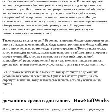
особенно тяжелым заболеванием может их вырвать. Взрослые круглые
черви откладывают яйца, которые можно увидеть под микроскопом в
кошачьем стуле. Ленточные черви прикрепляются к слизистой оболочке
кишечника кошки за голову и растут сегментами.Каждый сегмент,
содержащий яйца, проливается вместе с кошачьим стулом. Иногда
сегменты ленточного червя - упомянутые выше «рисовые зерна» - можно
обнаружить, цепляясь за задний проход кошки. Кокцидии - это
микроскопические одноклеточные организмы, которые живут и
размножаются в кишечнике кошки.
Так откуда же взялись черви? Вероятно, виноваты блохи - ленточные черви
иногда откладывают в них яйца. Когда кошка проглатывает блоху с яйцами
ленточного червя во время ухода, вуаля - заражение. Точно так же кошка,
которая выходит на улицу, может контактировать с яйцами (или спорами в
случае кокцидий), которые выделяются в стуле инфицированной
кошки.Другой распространенный путь - зараженные птицы, мыши или
другие несчастные маленькие существа, которых ваша кошка ловит и ест.
Вы не сможете эффективно вылечить кошку от глистов в домашних
условиях без помощи ветеринара. Однако вы можете узнать, на что
обращать внимание, когда пытаетесь выяснить, есть ли у вашей кошки
глисты.
.
домашних средств для кошек | HowStuffWorks
У вас, вероятно, есть аптечка или туалет, полный домашних средств для