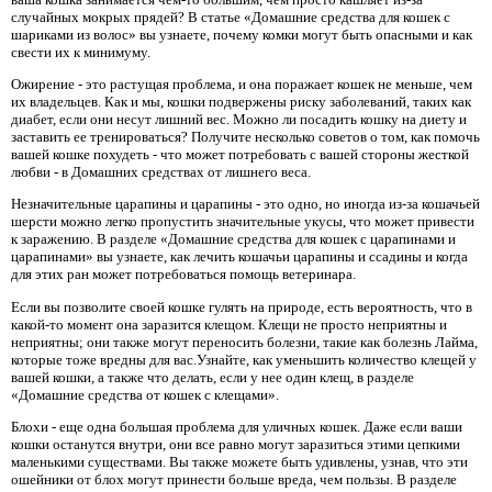
случайных мокрых прядей? В статье «Домашние средства для кошек с
шариками из волос» вы узнаете, почему комки могут быть опасными и как
свести их к минимуму.
Ожирение - это растущая проблема, и она поражает кошек не меньше, чем
их владельцев. Как и мы, кошки подвержены риску заболеваний, таких как
диабет, если они несут лишний вес. Можно ли посадить кошку на диету и
заставить ее тренироваться? Получите несколько советов о том, как помочь
вашей кошке похудеть - что может потребовать с вашей стороны жесткой
любви - в Домашних средствах от лишнего веса.
Незначительные царапины и царапины - это одно, но иногда из-за кошачьей
шерсти можно легко пропустить значительные укусы, что может привести
к заражению. В разделе «Домашние средства для кошек с царапинами и
царапинами» вы узнаете, как лечить кошачьи царапины и ссадины и когда
для этих ран может потребоваться помощь ветеринара.
Если вы позволите своей кошке гулять на природе, есть вероятность, что в
какой-то момент она заразится клещом. Клещи не просто неприятны и
неприятны; они также могут переносить болезни, такие как болезнь Лайма,
которые тоже вредны для вас.Узнайте, как уменьшить количество клещей у
вашей кошки, а также что делать, если у нее один клещ, в разделе
«Домашние средства от кошек с клещами».
Блохи - еще одна большая проблема для уличных кошек. Даже если ваши
кошки останутся внутри, они все равно могут заразиться этими цепкими
маленькими существами. Вы также можете быть удивлены, узнав, что эти
ошейники от блох могут принести больше вреда, чем пользы. В разделе