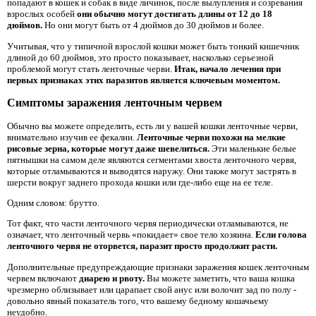
попадают в кошек и собак в виде личинок, после вылупления и созревания
взрослых особей
они обычно могут достигать длины от 12 до 18
дюймов.
Но они могут быть от 4 дюймов до 30 дюймов и более.
Учитывая, что у типичной взрослой кошки может быть тонкий кишечник
длиной до 60 дюймов, это просто показывает, насколько серьезной
проблемой могут стать ленточные черви.
Итак, начало лечения при
первых признаках этих паразитов является ключевым моментом.
Симптомы заражения ленточным червем
Обычно вы можете определить, есть ли у вашей кошки ленточные черви,
внимательно изучив ее фекалии.
Ленточные черви похожи на мелкие
рисовые зерна, которые могут даже шевелиться.
Эти маленькие белые
пятнышки на самом деле являются сегментами хвоста ленточного червя,
которые отламываются и выводятся наружу. Они также могут застрять в
шерсти вокруг заднего прохода кошки или где-либо еще на ее теле.
Одним словом: брутто.
Тот факт, что части ленточного червя периодически отламываются, не
означает, что ленточный червь «покидает» свое тело хозяина.
Если голова
ленточного червя не оторвется, паразит просто продолжит расти.
Дополнительные предупреждающие признаки заражения кошек ленточным
червем включают
диарею и рвоту.
Вы можете заметить, что ваша кошка
чрезмерно облизывает или царапает свой анус или волочит зад по полу -
довольно явный показатель того, что вашему бедному кошачьему
неудобно.