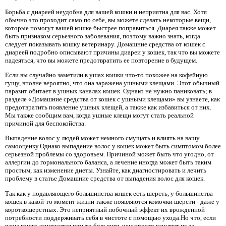
Борьба с диареей неудобна для вашей кошки и неприятна для вас. Хотя
обычно это проходит само по себе, вы можете сделать некоторые вещи,
которые помогут вашей кошке быстрее поправиться. Диарея также может
быть признаком серьезного заболевания, поэтому важно знать, когда
следует показывать кошку ветеринару. Домашние средства от кошек с
диареей подробно описывают причины диареи у кошек, так что вы можете
надеяться, что вы можете предотвратить ее повторение в будущем.
Если вы случайно заметили в ушах кошки что-то похожее на кофейную
гущу, вполне вероятно, что она заражена ушными клещами. Этот обычный
паразит обитает в ушных каналах кошек. Однако не нужно паниковать; в
разделе «Домашние средства от кошек с ушными клещами» вы узнаете, как
предотвратить появление ушных клещей, а также как избавиться от них.
Мы также сообщим вам, когда ушные клещи могут стать реальной
причиной для беспокойства.
Выпадение волос у людей может немного смущать и влиять на вашу
самооценку.Однако выпадение волос у кошек может быть симптомом более
серьезной проблемы со здоровьем. Причиной может быть что угодно, от
аллергии до гормонального баланса, а лечение иногда может быть таким
простым, как изменение диеты. Узнайте, как диагностировать и лечить
проблему в статье Домашние средства от выпадения волос для кошек.
Так как у подавляющего большинства кошек есть шерсть, у большинства
кошек в какой-то момент жизни также появляются комочки шерсти - даже у
короткошерстных. Это неприятный побочный эффект их врожденной
потребности поддерживать себя в чистоте с помощью ухода.Но что, если
ваша кошка занимается чем-то большим, чем просто кашляет из-за