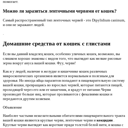
помогает.
Можно ли заразиться ленточными червями от кошек?
Самый распространенный тип ленточных червей - это Dipylidium caninum,
и они не заражают людей.
.
Домашние средства от кошек с глистами
Если вы давний владелец кошек, особенно уличных кошек, возможно, вы
слишком хорошо знакомы с видом того, что выглядит как мелкие рисовые
зерна вокруг ануса вашей кошки. Фуу, черви!
Как и у людей, наличие в желудке и кишечнике кошек различных
микроскопических организмов является нормальным и полезным для
здоровья. Но иногда яйца паразитов попадают в пищеварительную систему
вашей кошки, превращаясь во взрослых червей, которые питаются пищей,
проходящей через его или ее кишечник, и крадут ее питание.Черви
производят больше яиц, которые проливаются с фекалиями кошки и
передаются другим хозяевам.
Объявление
Наиболее частыми нежелательными обитателями пищеварительного тракта
вашей кошки являются круглые черви, ленточные черви и
кокцидии
.
Круглые черви выглядят как короткие пряди толстой белой нити, и кошка с