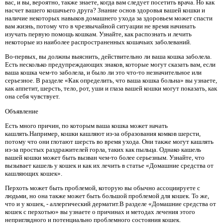
вас, и вы, вероятно, также знаете, когда вам следует посетить врача. Но как
насчет вашего кошачьего друга? Знание основ здоровья вашей кошки и
наличие некоторых навыков домашнего ухода за здоровьем может спасти
вам жизнь, потому что в чрезвычайной ситуации не время начинать
изучать первую помощь кошкам. Узнайте, как распознать и лечить
некоторые из наиболее распространенных кошачьих заболеваний.
Во-первых, вы должны выяснить, действительно ли ваша кошка заболела.
Есть несколько предупреждающих знаков, которые могут сказать вам, если
ваша кошка чем-то заболела, и было ли это что-то незначительное или
серьезное. В разделе «Как определить, что ваша кошка больна» вы узнаете,
как аппетит, шерсть, тело, рот, уши и глаза вашей кошки могут показать, как
она себя чувствует.
Объявление
Есть много причин, по которым ваша кошка может начать
кашлять.Например, кошки кашляют из-за образования комков шерсти,
потому что они глотают шерсть во время ухода. Они также могут кашлять
из-за простых раздражителей горла, таких как пыльца. Однако кашель
вашей кошки может быть вызван чем-то более серьезным. Узнайте, что
вызывает кашель у кошек и как их лечить в статье «Домашние средства от
кашляющих кошек».
Перхоть может быть проблемой, которую вы обычно ассоциируете с
людьми, но она также может быть большой проблемой для кошек. То же,
что и у кошек, - аллергический дерматит.В разделе «Домашние средства от
кошек с перхотью» вы узнаете о причинах и методах лечения этого
неприглядного и потенциально проблемного состояния кошек.