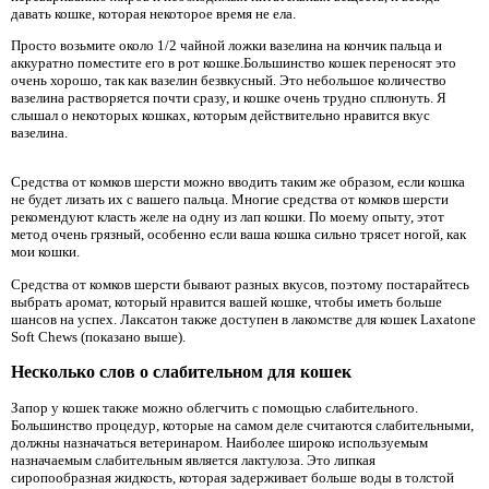
давать кошке, которая некоторое время не ела.
Просто возьмите около 1/2 чайной ложки вазелина на кончик пальца и
аккуратно поместите его в рот кошке.Большинство кошек переносят это
очень хорошо, так как вазелин безвкусный. Это небольшое количество
вазелина растворяется почти сразу, и кошке очень трудно сплюнуть. Я
слышал о некоторых кошках, которым действительно нравится вкус
вазелина.
Средства от комков шерсти можно вводить таким же образом, если кошка
не будет лизать их с вашего пальца. Многие средства от комков шерсти
рекомендуют класть желе на одну из лап кошки. По моему опыту, этот
метод очень грязный, особенно если ваша кошка сильно трясет ногой, как
мои кошки.
Средства от комков шерсти бывают разных вкусов, поэтому постарайтесь
выбрать аромат, который нравится вашей кошке, чтобы иметь больше
шансов на успех. Лаксатон также доступен в лакомстве для кошек Laxatone
Soft Chews (показано выше).
Несколько слов о слабительном для кошек
Запор у кошек также можно облегчить с помощью слабительного.
Большинство процедур, которые на самом деле считаются слабительными,
должны назначаться ветеринаром. Наиболее широко используемым
назначаемым слабительным является лактулоза. Это липкая
сиропообразная жидкость, которая задерживает больше воды в толстой