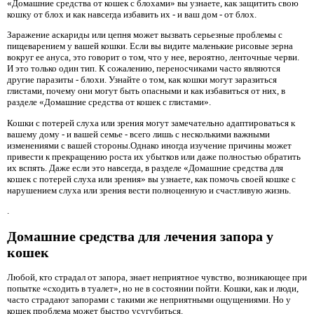
«Домашние средства от кошек с блохами» вы узнаете, как защитить свою
кошку от блох и как навсегда избавить их - и ваш дом - от блох.
Заражение аскариды или цепня может вызвать серьезные проблемы с
пищеварением у вашей кошки. Если вы видите маленькие рисовые зерна
вокруг ее ануса, это говорит о том, что у нее, вероятно, ленточные черви.
И это только один тип. К сожалению, переносчиками часто являются
другие паразиты - блохи. Узнайте о том, как кошки могут заразиться
глистами, почему они могут быть опасными и как избавиться от них, в
разделе «Домашние средства от кошек с глистами».
Кошки с потерей слуха или зрения могут замечательно адаптироваться к
вашему дому - и вашей семье - всего лишь с несколькими важными
изменениями с вашей стороны.Однако иногда изучение причины может
привести к прекращению роста их убытков или даже полностью обратить
их вспять. Даже если это навсегда, в разделе «Домашние средства для
кошек с потерей слуха или зрения» вы узнаете, как помочь своей кошке с
нарушением слуха или зрения вести полноценную и счастливую жизнь.
.
Домашние средства для лечения запора у
кошек
Любой, кто страдал от запора, знает неприятное чувство, возникающее при
попытке «сходить в туалет», но не в состоянии пойти. Кошки, как и люди,
часто страдают запорами с такими же неприятными ощущениями. Но у
кошек проблема может быстро усугубиться.