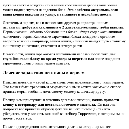
Даже на свежем воздухе (или в вашем собственном дворе) ваша кошка
может подвергнуться нападению блох.
Это особенно актуально, если
ваша кошка выходит на улицу, а вы живете в лесной местности.
Ленточным червям, как и нескольким другим распространенным
паразитам,
требуется как минимум 2 животных-хозяина, чтобы выжить.
Первый хозяин - обычно обыкновенная блоха - будет содержать личинок
ленточного червя. Как только зараженная блоха попадает в организм
второго хозяина - например, вашей кошки, - личинки найдут путь к тонкому
кишечнику животного, схватятся и начнут расти.
В частности, кошки заражаются ленточными червями после того, как
случайно съели блоху во время ухода за шерстью
или после поедания
зараженного ленточным червем грызуна.
Лечение заражения ленточным червем
Итак, вы заметили у своей кошки симптомы заражения ленточным червем.
Это может быть тревожным открытием, и вы захотите как можно скорее
принять меры, чтобы помочь своему милому кошачьему другу.
Прежде чем приступить к лечению дегельминтизации,
важно привести
кошку к ветеринару для постановки точного диагноза.
.Он или она
попросят вас принести образец фекалий вашего питомца - так что
убедитесь, что у вас есть запасной контейнер Tupperware, с которым вы не
прочь расстаться.
После подтверждения положительного диагноза ветеринар может