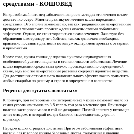
средствами - КОШОВЕД
Когда любимый питомец заболевает, вопрос о методах его лечения встает
достаточно остро. Многие практикуют лечение кошек народными
средствами. Это вполне закономерно, так как традиционные лекарственные
препараты химического происхождения опасны своими побочными
эффектами. Однако, не стоит торопиться с самолечением. Зачастую без
обращения к ветеринару не обойтись, так как для начала необходимо
правильно поставить диагноз, а потом уж экспериментировать с отварами
и примочками.
Кроме того, нужна точная дозировка с учетом индивидуальных
особенностей усатого пациента и степени тяжести заболевания. Лечение
кошек народными средствами должно производиться по определенной
схеме, ведь многие лекарственные растения содержат ядовитые вещества.
Для достижения оптимального положительного эффекта важно применять
любые снадобья по режиму и строго в определенном количестве.
Рецепты для «усатых-полосатых»
К примеру, при метеоризме или энтероколитах у кошек помогает масло из
семян укропа или тмина по 3-5 капель три раза в течение дня. При запоре
полезно касторовое масло в той же дозировке. Плохой аппетит у питомцев
лечат отваром, в который входят базилик, тысячелистник, укроп и
кориандр.
Нередко кошки страдают циститом. При этом заболевании эффективен
настой, для которого нужны березовые листья, толокнянка и крапива.