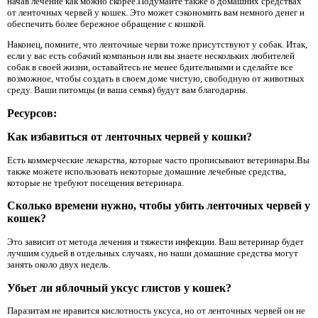
начав лечение как можно скорее.Подумайте также о домашних средствах
от ленточных червей у кошек. Это может сэкономить вам немного денег и
обеспечить более бережное обращение с кошкой.
Наконец, помните, что ленточные черви тоже присутствуют у собак. Итак,
если у вас есть собачий компаньон или вы знаете нескольких любителей
собак в своей жизни, оставайтесь не менее бдительными и сделайте все
возможное, чтобы создать в своем доме чистую, свободную от животных
среду. Ваши питомцы (и ваша семья) будут вам благодарны.
Ресурсов:
Как избавиться от ленточных червей у кошки?
Есть коммерческие лекарства, которые часто прописывают ветеринары.Вы
также можете использовать некоторые домашние лечебные средства,
которые не требуют посещения ветеринара.
Сколько времени нужно, чтобы убить ленточных червей у
кошек?
Это зависит от метода лечения и тяжести инфекции. Ваш ветеринар будет
лучшим судьей в отдельных случаях, но наши домашние средства могут
занять около двух недель.
Убьет ли яблочный уксус глистов у кошек?
Паразитам не нравится кислотность уксуса, но от ленточных червей он не