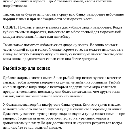
нужно добавить в корм от 1 до 2 столовых ложек, чтобы клетчатка
подействовала.
Так как вы не будете использовать сразу всю банку, заморозьте небольшие
порции тыквы и при необходимости разморозьте часть.
СОВЕТ:
Положите тыкву в емкость для кубиков льда и заморозьте. Когда
кубики тыквы заморозятся, поместите их в безопасный для морозильной
камеры пластиковый пакет или контейнер.
Тыква также помогает избавиться от диареи у кошек. Волокно впитает
часть лишней воды в толстой кишке. Кроме того, вы можете использовать
тыкву, молотую льняную муку или шелуху псиллиума вместо тыквы, если
ваша кошка предпочитает ее или если она более доступна.
Рыбий жир для кошек
Добавка жирных кислот омега-3 или рыбий жир используется в качестве
смазки, чтобы помочь твердому стулу легче выйти из организма. Рыбий
жир или другие виды жира с некоторым содержанием жира являются
предпочтительными, поскольку они более питательны, чем другие типы
смазок, такие как минеральное масло или вазелин.
У большинства людей в шкафу есть банка тунца. Если это тунец в масле,
возьмите немного масла со вкусом тунца и смешайте с кормом для кошек.
Даже если у вас есть тунец в воде, вода со вкусом тунца может помочь при
запоре, обеспечивая некоторое количество натуральных жиров и
дополнительную влагу.Но для достижения наилучших результатов всегда
используйте тунец, залитый маслом.