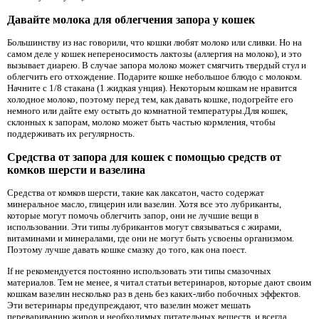
Давайте молока для облегчения запора у кошек
Большинству из нас говорили, что кошки любят молоко или сливки. Но на
самом деле у кошек непереносимость лактозы (аллергия на молоко), и это
вызывает диарею. В случае запора молоко может смягчить твердый стул и
облегчить его отхождение. Подарите кошке небольшое блюдо с молоком.
Начните с 1/8 стакана (1 жидкая унция). Некоторым кошкам не нравится
холодное молоко, поэтому перед тем, как давать кошке, подогрейте его
немного или дайте ему остыть до комнатной температуры.Для кошек,
склонных к запорам, молоко может быть частью кормления, чтобы
поддерживать их регулярность.
Средства от запора для кошек с помощью средств от
комков шерсти и вазелина
Средства от комков шерсти, такие как лаксатон, часто содержат
минеральное масло, глицерин или вазелин. Хотя все это лубриканты,
которые могут помочь облегчить запор, они не лучшие вещи в
использовании. Эти типы лубрикантов могут связываться с жирами,
витаминами и минералами, где они не могут быть усвоены организмом.
Поэтому лучше давать кошке смазку до того, как она поест.
If не рекомендуется постоянно использовать эти типы смазочных
материалов. Тем не менее, я читал статьи ветеринаров, которые дают своим
кошкам вазелин несколько раз в день без каких-либо побочных эффектов.
Эти ветеринары предупреждают, что вазелин может мешать
перевариванию жиров и необходимых питательных веществ, и всегда