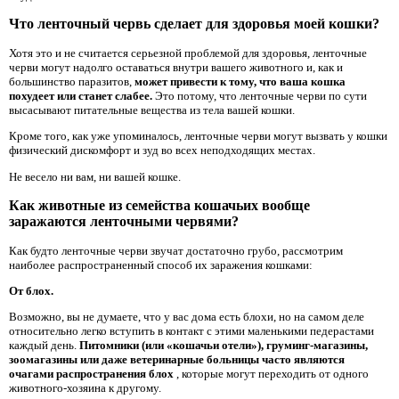
Что ленточный червь сделает для здоровья моей кошки?
Хотя это и не считается серьезной проблемой для здоровья, ленточные
черви могут надолго оставаться внутри вашего животного и, как и
большинство паразитов,
может привести к тому, что ваша кошка
похудеет или станет слабее.
Это потому, что ленточные черви по сути
высасывают питательные вещества из тела вашей кошки.
Кроме того, как уже упоминалось, ленточные черви могут вызвать у кошки
физический дискомфорт и зуд во всех неподходящих местах.
Не весело ни вам, ни вашей кошке.
Как животные из семейства кошачьих вообще
заражаются ленточными червями?
Как будто ленточные черви звучат достаточно грубо, рассмотрим
наиболее распространенный способ их заражения кошками:
От блох.
Возможно, вы не думаете, что у вас дома есть блохи, но на самом деле
относительно легко вступить в контакт с этими маленькими педерастами
каждый день.
Питомники (или «кошачьи отели»), груминг-магазины,
зоомагазины или даже ветеринарные больницы часто являются
очагами распространения блох
, которые могут переходить от одного
животного-хозяина к другому.