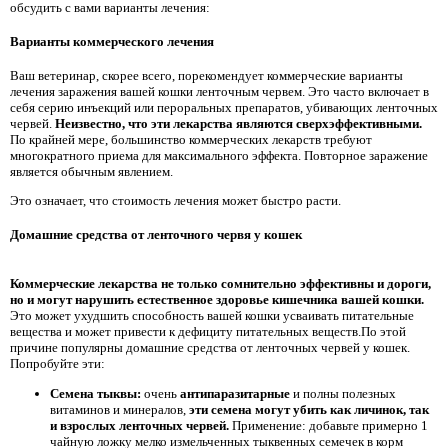
обсудить с вами варианты лечения:
Варианты коммерческого лечения
Ваш ветеринар, скорее всего, порекомендует коммерческие варианты
лечения заражения вашей кошки ленточным червем. Это часто включает в
себя серию инъекций или пероральных препаратов, убивающих ленточных
червей.
Неизвестно, что эти лекарства являются сверхэффективными.
По крайней мере, большинство коммерческих лекарств требуют
многократного приема для максимального эффекта. Повторное заражение
является обычным явлением.
Это означает, что стоимость лечения может быстро расти.
Домашние средства от ленточного червя у кошек
Коммерческие лекарства не только сомнительно эффективны и дороги,
но и могут нарушить естественное здоровье кишечника вашей кошки.
Это может ухудшить способность вашей кошки усваивать питательные
вещества и может привести к дефициту питательных веществ.По этой
причине популярны домашние средства от ленточных червей у кошек.
Попробуйте эти:
Семена тыквы:
очень
антипаразитарные
и полны полезных
витаминов и минералов,
эти семена могут убить как личинок, так
и взрослых ленточных червей.
Применение: добавьте примерно 1
чайную ложку мелко измельченных тыквенных семечек в корм