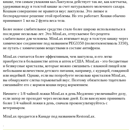
кишке, тем самым увлажняя кал.Лактулоза действует так же, как клетчатка,
удерживая воду в толстой кишке за счет натурального молочного сахара.
Кошкам совершенно не нравится вкус лактулозы. Это липкое и
беспорядочное решение этой проблемы. Но это работает. Кошки обычно
принимают 1 мл на 2 фунта веса тела.
Более новое слабительное средство стало более широко использоваться в
последние несколько лет. Это MiraLax, отпускаемое без рецепта
слабительное для человека. MiraLax втягивает воду в толстую кишку через
химическое соединение под названием PEG3350 (полиэтиленгликоль 3350),
не путать с химическими веществами в составе антифриза.
MiraLax считается более эффективным, чем лактулоза, и его легко
приобрести в большинстве аптек и аптек в США. MiraLax - это бесцветные
и безвкусные кристаллы, которые можно смешивать с влажной пищей или
небольшим количеством детского питания, например, с курицей, говядиной
или индейкой. Однако, если вы попробуете несколько кристаллов MiraLax,
вы обнаружите слегка горьковатый вкус. Поэтому обязательно тщательно
смешивайте его с кормом кошки перед кормлением.
Начните с 1/8 чайной ложки MiraLax в день.Медленно увеличивайте дозу,
если запор не проходит через несколько дней. Если вам нужно принимать
более 1/4 чайной ложки в день, сначала проконсультируйтесь с
ветеринаром.
MiraLax продается в Канаде под названием RestoraLax.
.