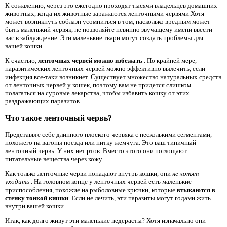
К сожалению, через это ежегодно проходят тысячи владельцев домашних
животных, когда их животные заражаются ленточными червями.Хотя
может возникнуть соблазн усомниться в том, насколько вредным может
быть маленький червяк, не позволяйте невинно звучащему имени ввести
вас в заблуждение. Эти маленькие твари могут создать проблемы для
вашей кошки.
К счастью,
ленточных червей можно избежать
. По крайней мере,
паразитических ленточных червей можно эффективно вылечить, если
инфекция все-таки возникнет. Существует множество натуральных средств
от ленточных червей у кошек, поэтому вам не придется слишком
полагаться на суровые лекарства, чтобы избавить кошку от этих
раздражающих паразитов.
Что такое ленточный червь?
Представьте себе длинного плоского червяка с несколькими сегментами,
похожего на вагоны поезда или нитку жемчуга. Это ваш типичный
ленточный червь. У них нет ртов. Вместо этого они поглощают
питательные вещества через кожу.
Как только ленточные черви попадают внутрь кошки, они
не хотят
уходить
. На головном конце у ленточных червей есть маленькие
приспособления, похожие на рыболовные крючки, которые
втыкаются в
стенку тонкой кишки
.Если не лечить, эти паразиты могут годами жить
внутри вашей кошки.
Итак, как долго живут эти маленькие педерасты? Хотя изначально они