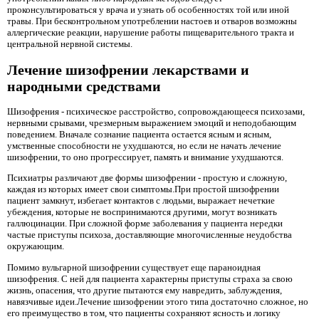
проконсультироваться у врача и узнать об особенностях той или иной
травы. При бесконтрольном употреблении настоев и отваров возможны
аллергические реакции, нарушение работы пищеварительного тракта и
центральной нервной системы.
Лечение шизофрении лекарствами и
народными средствами
Шизофрения - психическое расстройство, сопровождающееся психозами,
нервными срывами, чрезмерным выражением эмоций и неподобающим
поведением. Вначале сознание пациента остается ясным и ясным,
умственные способности не ухудшаются, но если не начать лечение
шизофрении, то оно прогрессирует, память и внимание ухудшаются.
Психиатры различают две формы шизофрении - простую и сложную,
каждая из которых имеет свои симптомы.При простой шизофрении
пациент замкнут, избегает контактов с людьми, выражает нечеткие
убеждения, которые не воспринимаются другими, могут возникать
галлюцинации. При сложной форме заболевания у пациента нередки
частые приступы психоза, доставляющие многочисленные неудобства
окружающим.
Помимо вульгарной шизофрении существует еще параноидная
шизофрения. С ней для пациента характерны приступы страха за свою
жизнь, опасения, что другие пытаются ему навредить, заблуждения,
навязчивые идеи.Лечение шизофрении этого типа достаточно сложное, но
его преимущество в том, что пациенты сохраняют ясность и логику