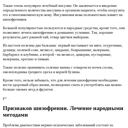
Также очень популярен лечебный инсулин. Он заключается в введении
определенного количества инсулина в организм пациента, чтобы погрузить
его в гипогликемическую кому. Инсулиновая кома положительно влияет на
шизофреников.
Большой популярностью пользуются и народные средства, кроме того, они
позволяют лечить шизофрению в домашних условиях. Так, хорошие
результаты дает ржаной чай, отвар цветков майорана.
Из настоев полезны два бальзама: первый настаивает на мяте, огуречнике,
душице, полевой сове, мелиссе, ландыше, боярышнике, валериане,
барбарисе и клубнике, а второй - на мелиссе, цикории, пустырнике,
валериана, орегано и тимьян.
Также полезно принимать соленые ванны с отваром из почек сосны,
околоплодника грецкого ореха и корней бузины.
Кроме того, нельзя забывать, что для лечения шизофрении необходимо
вести здоровый образ жизни, полноценно спать и употреблять как можно
больше свежих ягод и фруктов.
p> .
Признаков шизофрении. Лечение народными
методами
Проблема диагностики нервно-психических заболеваний состоит из