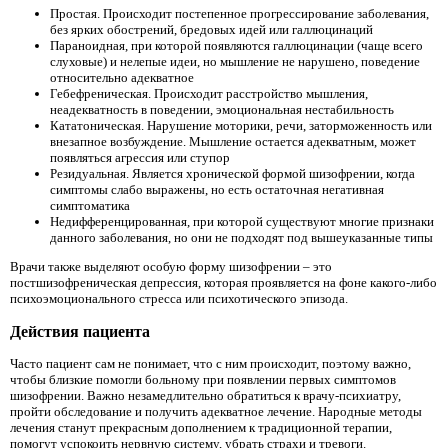
Простая. Происходит постепенное прогрессирование заболевания,
без ярких обострений, бредовых идей или галлюцинаций
Параноидная, при которой появляются галлюцинации (чаще всего
слуховые) и нелепые идеи, но мышление не нарушено, поведение
относительно адекватное
Гебефреническая. Происходит расстройство мышления,
неадекватность в поведении, эмоциональная нестабильность
Кататоническая. Нарушение моторики, речи, заторможенность или
внезапное возбуждение. Мышление остается адекватным, может
появляться агрессия или ступор
Резидуальная. Является хронической формой шизофрении, когда
симптомы слабо выражены, но есть остаточная негативная
симптоматика
Недифференцированная, при которой существуют многие признаки
данного заболевания, но они не подходят под вышеуказанные типы
Врачи также выделяют особую форму шизофрении – это
постшизофреническая депрессия, которая проявляется на фоне какого-либо
психоэмоционального стресса или психотического эпизода.
Действия пациента
Часто пациент сам не понимает, что с ним происходит, поэтому важно,
чтобы близкие помогли больному при появлении первых симптомов
шизофрении. Важно незамедлительно обратиться к врачу-психиатру,
пройти обследование и получить адекватное лечение. Народные методы
лечения станут прекрасным дополнением к традиционной терапии,
помогут успокоить нервную систему, убрать страхи и тревоги.