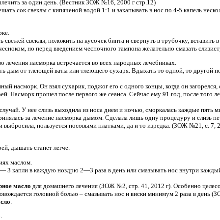
лечить за один день. (Вестник ЗОЖ №16, 2000 г стр.12)
ть сок свеклы с кипяченой водой 1:1 и закапывать в нос по 4-5 капель несколь
рке.
свежей свеклы, положить на кусочек бинта и свернуть в трубочку, вставить в н
 чесноком, но перед введением чесночного тампона желательно смазать слизис
 лечения насморка встречается во всех народных лечебниках.
ь дым от тлеющей ваты или тлеющего сухаря. Вдыхать то одной, то другой но
й насморк. Он взял сухарик, поджог его с одного концы, когда он загорелся,
рей. Насморк прошел после первого же сеанса. Сейчас ему 91 год, после того 
учай. У нее слизь выходила из носа днем и ночью, сморкалась каждые пять мин
принялась за лечение насморка дымом. Сделала лишь одну процедуру и слизь п
и выбросила, пользуется носовыми платками, да и то изредка. (ЗОЖ №21, с. 7, 2
рей, дышать станет легче.
иях маслом.
2— 3 капли в каждую ноздрю 2—3 раза в день или смазывать нос внутри каждый
ное масло
для домашнего лечения (ЗОЖ №2, стр. 41, 2012 г). Особенно целе
овождается головной болью – смазывать нос и виски минимум 2 раза в день (ЗО
асло
.
.