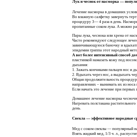
Лук и чеснок от насморка — попул
Лечение насморка в домашних услов
Во влажную салфетку завернуть терт
процедуру 3— 4 раза в день. Насмор
пропитанные соком лука. А можно раз
Пары лука, чеснока или хрена от нас
Часто рекомендуют следующее лечени
завинчивающуюся баночку и вдыхать 
эпидемии гриппа этот народный мет
А вот более интенсивный способ д
пластинкой намазать кожу под носом.
дыхания:
1. Зажать кончиками пальцев нос и д
2. Вдыхать через нос, а выдыхать чер
Общая продолжительность процедуры –
направлениях – вынимать их из носа 
Если начать это лечение при первых 
Домашнее лечение насморка чесноч
Нагревать полстакана растительного 
день.
Свекла — эффективное народные ср
Мед с соком свеклы — популярный н
Взять жидкий мед, 1/3 ч. л., распуст