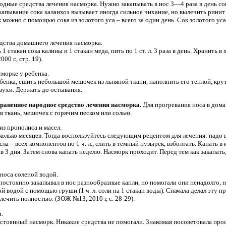
одные средства лечения насморка. Нужно закапывать в нос 3—4 раза в день со
капывание сока каланхоэ вызывает иногда сильное чихание, но вылечить ринит
можно с помощью сока из золотого уса – всего за один день. Сок золотого уса 
дства домашнего лечения насморка.
 стакан сока калины и 1 стакан меда, пить по 1 ст. л. 3 раза в день. Хранить в
0 г., стр. 19).
морке у ребенка.
енка, сшить небольшой мешочек из льняной ткани, наполнить его теплой, кр
зухи. Держать до остывания.
раненное народное средство лечения насморка.
Для прогревания носа в дома
в ткань, мешочек с горячим песком или солью.
из прополиса и масел.
колько месяцев. Тогда воспользуйтесь следующим рецептом для лечения: надо 
а – всех компонентов по 1 ч. л., слить в темный пузырек, взболтать. Капать в
в 3 дня. Затем снова капать неделю. Насморк проходит. Перед тем как закапат
носа соленой водой.
остоянно закапывал в нос разнообразные капли, но помогали они ненадолго, 
й водой с помощью груши (1 ч. л. соли на 1 стакан воды). Сначала делал эту пр
ечить полностью. (ЗОЖ №13, 2010 г, с. 28-29).
.
оянный насморк. Никакие средства не помогали. Знакомая посоветовала просто