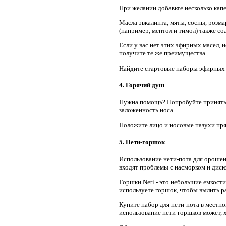
При желании добавьте несколько кап
Масла эвкалипта, мяты, сосны, розма
(например, ментол и тимол) также с
Если у вас нет этих эфирных масел, 
получите те же преимущества.
Найдите стартовые наборы эфирных 
4. Горячий душ
Нужна помощь? Попробуйте принять г
заложенность носа.
Положите лицо и носовые пазухи пря
5. Нети-горшок
Использование нети-пота для орошен
входят проблемы с насморком и диск
Горшки Neti - это небольшие емкост
используете горшок, чтобы вылить р
Купите набор для нети-пота в местно
использование нети-горшков может, 