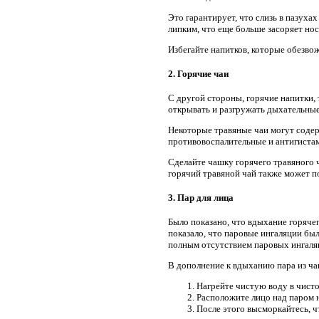
Это гарантирует, что слизь в пазуха
липким, что еще больше засоряет нос
Избегайте напитков, которые обезвож
2. Горячие чаи
С другой стороны, горячие напитки, 
открывать и разгружать дыхательные
Некоторые травяные чаи могут соде
противовоспалительные и антигистам
Сделайте чашку горячего травяного ч
горячий травяной чай также может по
3. Пар для лица
Было показано, что вдыхание горячег
показало, что паровые ингаляции бы
полным отсутствием паровых ингаля
В дополнение к вдыханию пара из чаш
Нагрейте чистую воду в чист
Расположите лицо над паром н
После этого высморкайтесь, ч