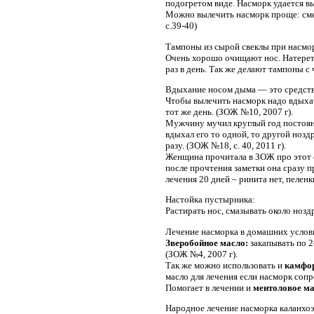
подогретом виде. Насморк удается вы
Можно вылечить насморк проще: смеша
с.39-40)
Тампоны из сырой свеклы при насмо
Очень хорошо очищают нос. Натереть 
раз в день. Так же делают тампоны с
Вдыхание носом дыма — это средство
Чтобы вылечить насморк надо вдыхат
тот же день. (ЗОЖ №10, 2007 г).
Мужчину мучил круглый год постоянны
вдыхал его то одной, то другой нозд
разу. (ЗОЖ №18, с. 40, 2011 г).
Женщина прочитала в ЗОЖ про этот сл
после прочтения заметки она сразу 
лечения 20 дней – ринита нет, пеленк
Настойка пустырника:
Растирать нос, смазывать около нозд
Лечение насморка в домашних услов
Зверобойное масло:
закапывать по 
(ЗОЖ №4, 2007 г).
Так же можно использовать и
камфор
масло для лечения если насморк сопр
Помогает в лечении и
ментоловое м
Народное лечение насморка каланхоэ