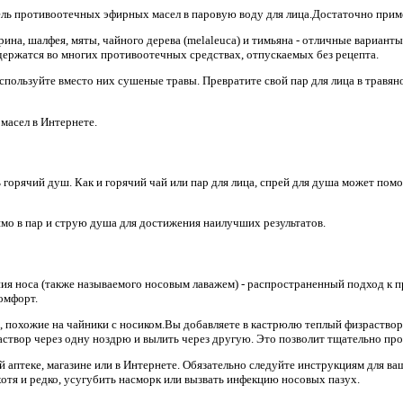
ель противоотечных эфирных масел в паровую воду для лица.Достаточно прим
рина, шалфея, мяты, чайного дерева (melaleuca) и тимьяна - отличные вариант
одержатся во многих противоотечных средствах, отпускаемых без рецепта.
используйте вместо них сушеные травы. Превратите свой пар для лица в травян
масел в Интернете.
орячий душ. Как и горячий чай или пар для лица, спрей для душа может помо
мо в пар и струю душа для достижения наилучших результатов.
ия носа (также называемого носовым лаважем) - распространенный подход к 
омфорт.
и, похожие на чайники с носиком.Вы добавляете в кастрюлю теплый физраствор
аствор через одну ноздрю и вылить через другую. Это позволит тщательно пр
й аптеке, магазине или в Интернете. Обязательно следуйте инструкциям для ва
хотя и редко, усугубить насморк или вызвать инфекцию носовых пазух.