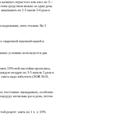
к каланхоэ перистого или алоэ по 3—
 этим средством можно за один день.
закапывать по 2-3 капли 3-4 раза в
 холодильнике, пить теплым. На 3
уто сваренной пшенной кашей и
шних условиях используется два
взять 10%-ной настойки прополиса,
 каждую ноздрю по 3-5 капель 3 раза в
ь, смесь надо взболтать (ЗОЖ №10,
нос постоянно закладывало, особенно
оцедуру несколько раз в день, потом
й рецепт: взять по 1 ч. л. 10%