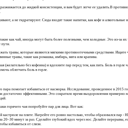
х разжижается до жидкой консистенции, и вам будет легче ее удалить.В против
.
ивают, а не гидратируют. Сюда входят такие напитки, как кофе и алкогольные 
такие как чай, иногда могут быть более полезными, чем холодные. Это из-за их
 пути.
ржать травы, которые являются мягкими противоотечными средствами. Ищите 
инные травы, такие как ромашка, имбирь, мята или крапива.
ая (желательно без кофеина) и вдохните пар перед тем, как пить. Боль в горле 
мочь облегчить боль в горле.
о пара помогает избавиться от насморка. Исследование, проведенное в 2015 г
ли достаточно эффективными. Это сократило время выздоровления примерно н
ций.
ки горячего чая попробуйте пар для лица. Вот как:
ой кастрюле на плите. Нагрейте его ровно настолько, чтобы образовался пар
а 20–30 минут за раз. Сделайте глубокий вдох через нос. Делайте перерывы, е
тобы избавиться от слизи.