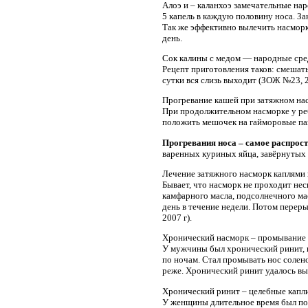
Алоэ и – каланхоэ замечательные нар
5 капель в каждую половину носа. За
Так же эффективно вылечить насморк 
день.
Сок калины с медом — народные сре
Рецепт приготовления таков: смешать 1
сутки вся слизь выходит (ЗОЖ №23, 200
Прогревание кашей при затяжном нас
При продолжительном насморке у реб
положить мешочек на гайморовые па
Прогревания носа – самое распрост
варенных куриных яйца, завёрнутых 
Лечение затяжного насморк каплями 
Бывает, что насморк не проходит нес
камфарного масла, подсолнечного масл
день в течение недели. Потом переры
2007 г).
Хронический насморк – промывание 
У мужчины был хронический ринит, п
по ночам. Стал промывать нос солено
реже. Хронический ринит удалось выл
Хронический ринит – целебные капли
У женщины длительное время был пост