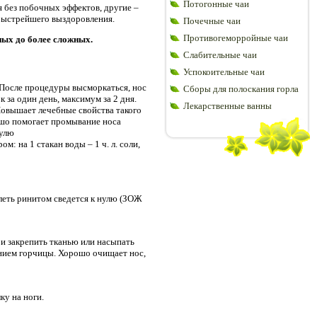
Потогонные чаи
 без побочных эффектов, другие –
 быстрейшего выздоровления.
Почечные чаи
Противогеморройные чаи
ных до более сложных.
Слабительные чаи
Успокоительные чаи
. После процедуры высморкаться, нос
Сборы для полоскания горла
за один день, максимум за 2 дня.
Лекарственные ванны
Повышает лечебные свойства такого
рошо помогает промывание носа
нулю
 на 1 стакан воды – 1 ч. л. соли,
леть ринитом сведется к нулю (ЗОЖ
и закрепить тканью или насыпать
ением горчицы. Хорошо очищает нос,
ку на ноги.