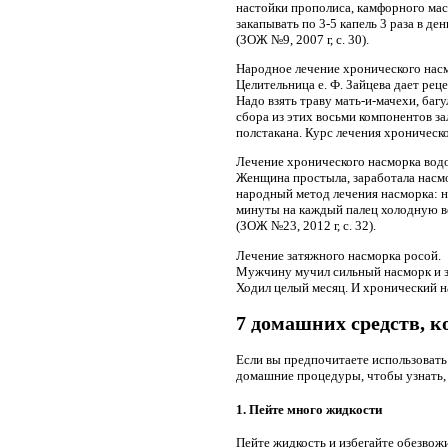
настойки прополиса, камфорного масл
закапывать по 3-5 капель 3 раза в д
(ЗОЖ №9, 2007 г, с. 30).
Народное лечение хронического насм
Целительница е. Ф. Зайцева дает реце
Надо взять траву мать-и-мачехи, багу
сбора из этих восьми компонентов зал
полстакана. Курс лечения хроническог
Лечение хронического насморка вод
Женщина простыла, заработала насмо
народный метод лечения насморка: н
минуты на каждый палец холодную во
(ЗОЖ №23, 2012 г, с. 32).
Лечение затяжного насморка росой.
Мужчину мучил сильный насморк и зи
Ходил целый месяц. И хронический на
7 домашних средств, к
Если вы предпочитаете использовать
домашние процедуры, чтобы узнать, 
1. Пейте много жидкости
Пейте жидкость и избегайте обезвожи