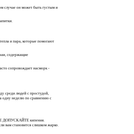
ном случае он может быть густым и
напитки.
 тепла и пара, которые помогают
чаи, содержащие
часто сопровождает насморк -
оду среди людей с простудой,
а одну неделю по сравнению с
 - НЕ ДОПУСКАЙТЕ кипения.
сли вам становится слишком жарко.