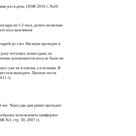
ко раз в день. (ЗОЖ 2010 г., №20,
оздри на 1-2 часа, делать несколько
тую носа вазелином
здрей до слез. Насморк проходит в
 сразу потушил, пошел дым, он
лечения заложенности носа не было ни
ут уже не в платки, а в пеленки. И
ерестала выходить. Прошло после
011 г).
 час. Через два дня ринит проходит
сообразно использовать камфорное
Ж №3, стр. 30, 2007 г).