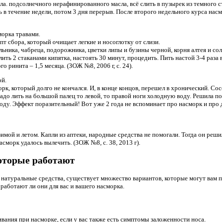
а. подсолнечного нерафинированного масла, всё слить в пузырек из темного с
ень в течение недели, потом 3 дня перерыв. После второго недельного курса н
орка травами.
пт сбора, который очищает легкие и носоглотку от слизи.
льника, чабреца, подорожника, цветки липы и бузины черной, корня алтея и сол
ить 2 стаканами кипятка, настоять 30 минут, процедить. Пить настой 3-4 раза 
о ринита – 1,5 месяца. (ЗОЖ №8, 2006 г, с. 24).
ой.
рк, который долго не кончался. И, в конце концов, перешел в хронический. С
адо лить на большой палец то левой, то правой ноги холодную воду. Решила п
ду. Эффект поразительный! Вот уже 2 года не вспоминает про насморк и про
мой и летом. Капли из аптеки, народные средства не помогали. Тогда он реши
сморк удалось вылечить. (ЗОЖ №8, с. 38, 2013 г).
оторые работают
 натуральные средства, существует множество вариантов, которые могут вам
работают ли они для вас и вашего насморка.
вания при насморке, если у вас также есть симптомы заложенности носа.