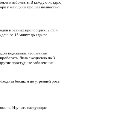
текла и взболтать. В каждую ноздрю
асморк у женщины прошел полностью.
одки в равных пропорциях. 2 ст. л.
в день за 15 минут до еды по
оседка подсказала необычный
опробовать. Лила ежедневно по 3
 другие простудные заболевание
л ходить босиком по утренней росе.
 помочь. Изучите следующие