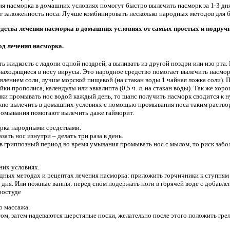
я насморка в домашних условиях помогут быстро вылечить насморк за 1-3 дня
т заложенность носа. Лучше комбинировать несколько народных методов для
дства лечения насморка в домашних условиях от самых простых и подруч
д лечения насморка.
ь жидкость с ладони одной ноздрей, а выливать из другой ноздри или изо рта
аходящиеся в носу вирусы. Это народное средство помогает вылечить насморк 
влением соли, лучше морской пищевой (на стакан воды 1 чайная ложка соли). 
ки прополиса, календулы или эвкалипта (0,5 ч. л. на стакан воды). Так же хо
ики промывать нос водой каждый день, то шанс получить насморк сводится к 
но вылечить в домашних условиях с помощью промывания носа таким раствором:
и промывания помогают вылечить даже гайморит.
орка народными средствами.
ать нос изнутри – делать три раза в день.
в гриппозный период во время умывания промывать нос с мылом, то риск забо
них условиях.
дных методах и рецептах лечения насморка: приложить горчичники к ступням 
 дня. Или ножные ванны: перед сном подержать ноги в горячей воде с добавл
ростуде
ю массажа.
м, затем надеваются шерстяные носки, желательно после этого положить грел