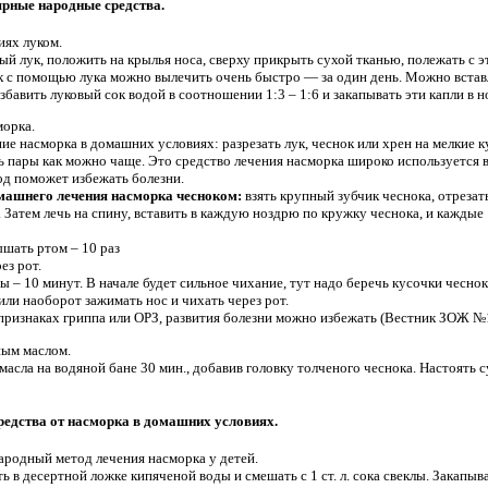
ярные народные средства.
иях луком.
ый лук, положить на крылья носа, сверху прикрыть сухой тканью, полежать с 
к с помощью лука можно вылечить очень быстро — за один день. Можно встав
бавить луковый сок водой в соотношении 1:3 – 1:6 и закапывать эти капли в н
морка.
е насморка в домашних условиях: разрезать лук, чеснок или хрен на мелкие к
пары как можно чаще. Это средство лечения насморка широко используется 
од поможет избежать болезни.
омашнего лечения насморка чесноком:
взять крупный зубчик чеснока, отрезат
 Затем лечь на спину, вставить в каждую ноздрю по кружку чеснока, и каждые 
ышать ртом – 10 раз
ез рот.
 10 минут. В начале будет сильное чихание, тут надо беречь кусочки чеснока
или наоборот зажимать нос и чихать через рот.
признаках гриппа или ОРЗ, развития болезни можно избежать (Вестник ЗОЖ №1
ным маслом.
масла на водяной бане 30 мин., добавив головку толченого чеснока. Настоять с
едства от насморка в домашних условиях.
ародный метод лечения насморка у детей.
ить в десертной ложке кипяченой воды и смешать с 1 ст. л. сока свеклы. Закапыв