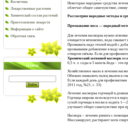
Косметика
Некоторые народные средства лечени
облегчат общее самочувствие, сниму
Лекарственные растения
Химический состав растений
Рассмотрим народные методы и сре
Приготовление лекарств
Промывание носа — народный мето
Информация о сайте
Для лечения насморка нужно втягиват
Обратная связь
очищается мгновенно, вода смывает н
Промывать надо теплой водой с доба
промывания добавление в воду настой
отваром свёклы. Если для профилакт
Хронический затяжной насморк
мож
0,5 ч. л. соды и 5 капель йода – эт
Поиск
Хозяйственное мыло в лечении насм
Обильно намылить палец мылом и смаз
Если каждый день для профилактики 
2011 год, №21, с. 33)
Лечение насморка горчицей в домаш
Горчица широко используется в наро
сухой горчицы в носки и ходить 1—2
улучшает общее самочувствие при п
Насморк – лечение ринита с помощь
Массажируют, растирают ноги спирто