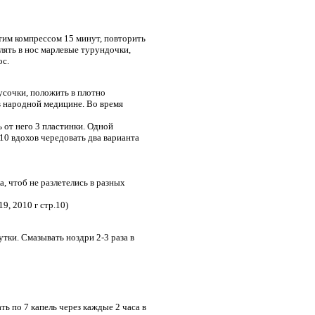
этим компрессом 15 минут, повторить
лять в нос марлевые турундочки,
ос.
усочки, положить в плотно
в народной медицине. Во время
ь от него 3 пластинки. Одной
10 вдохов чередовать два варианта
, чтоб не разлетелись в разных
9, 2010 г стр.10)
утки. Смазывать ноздри 2-3 раза в
ать по 7 капель через каждые 2 часа в