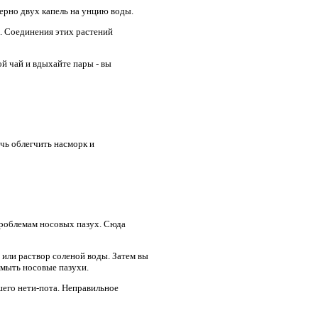
ерно двух капель на унцию воды.
ы. Соединения этих растений
ой чай и вдыхайте пары - вы
чь облегчить насморк и
проблемам носовых пазух. Сюда
 или раствор соленой воды. Затем вы
омыть носовые пазухи.
шего нети-пота. Неправильное