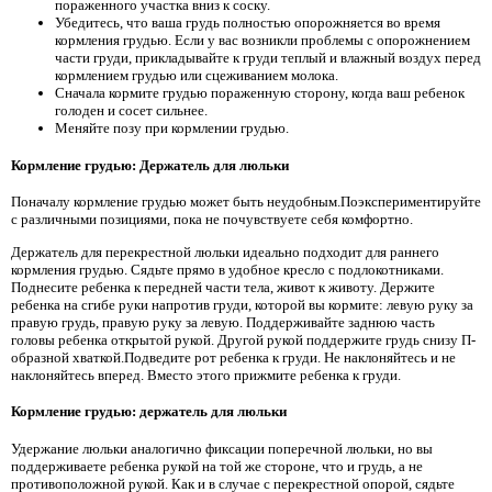
пораженного участка вниз к соску.
Убедитесь, что ваша грудь полностью опорожняется во время
кормления грудью. Если у вас возникли проблемы с опорожнением
части груди, прикладывайте к груди теплый и влажный воздух перед
кормлением грудью или сцеживанием молока.
Сначала кормите грудью пораженную сторону, когда ваш ребенок
голоден и сосет сильнее.
Меняйте позу при кормлении грудью.
Кормление грудью: Держатель для люльки
Поначалу кормление грудью может быть неудобным.Поэкспериментируйте
с различными позициями, пока не почувствуете себя комфортно.
Держатель для перекрестной люльки идеально подходит для раннего
кормления грудью. Сядьте прямо в удобное кресло с подлокотниками.
Поднесите ребенка к передней части тела, живот к животу. Держите
ребенка на сгибе руки напротив груди, которой вы кормите: левую руку за
правую грудь, правую руку за левую. Поддерживайте заднюю часть
головы ребенка открытой рукой. Другой рукой поддержите грудь снизу П-
образной хваткой.Подведите рот ребенка к груди. Не наклоняйтесь и не
наклоняйтесь вперед. Вместо этого прижмите ребенка к груди.
Кормление грудью: держатель для люльки
Удержание люльки аналогично фиксации поперечной люльки, но вы
поддерживаете ребенка рукой на той же стороне, что и грудь, а не
противоположной рукой. Как и в случае с перекрестной опорой, сядьте