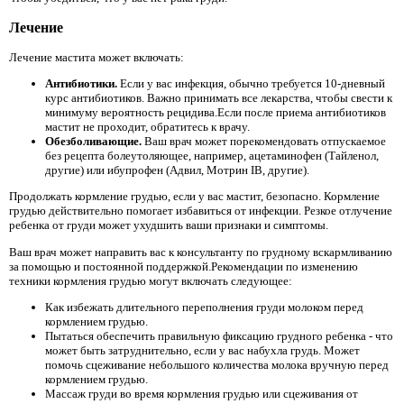
Лечение
Лечение мастита может включать:
Антибиотики.
Если у вас инфекция, обычно требуется 10-дневный
курс антибиотиков. Важно принимать все лекарства, чтобы свести к
минимуму вероятность рецидива.Если после приема антибиотиков
мастит не проходит, обратитесь к врачу.
Обезболивающие.
Ваш врач может порекомендовать отпускаемое
без рецепта болеутоляющее, например, ацетаминофен (Тайленол,
другие) или ибупрофен (Адвил, Мотрин IB, другие).
Продолжать кормление грудью, если у вас мастит, безопасно. Кормление
грудью действительно помогает избавиться от инфекции. Резкое отлучение
ребенка от груди может ухудшить ваши признаки и симптомы.
Ваш врач может направить вас к консультанту по грудному вскармливанию
за помощью и постоянной поддержкой.Рекомендации по изменению
техники кормления грудью могут включать следующее:
Как избежать длительного переполнения груди молоком перед
кормлением грудью.
Пытаться обеспечить правильную фиксацию грудного ребенка - что
может быть затруднительно, если у вас набухла грудь. Может
помочь сцеживание небольшого количества молока вручную перед
кормлением грудью.
Массаж груди во время кормления грудью или сцеживания от