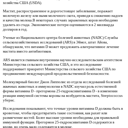
хозяйства США (USDA).
Мастит, распространенное и дорогостоящее заболевание, поражает
молочную железу или вымя молочного скота, приводя к снижению надоев
и качества молока.В некоторых случаях зараженных коров необходимо
удалить из стада. Экономические потери оцениваются в 2 миллиарда
долларов в год.
Ученые из Национального центра болезней животных (NADC) Службы
сельскохозяйственных исследований (ARS) в Эймсе, штат Айова,
обнаружили, что витамин D может предложить альтернативное лечение
мастита вместо антибиотиков.
ARS является главным внутренним научно-исследовательским агентством
Министерства сельского хозяйства США, и это исследование
поддерживает приоритет Министерства сельского хозяйства США по
продвижению международной продовольственной безопасности.
Молекулярный биолог Джон Липполис из отдела исследований болезней
жвачных животных и иммунологии в NADC изучил роль естественной
формы витамина D - прегормона 25-гидроксивитамина D - в изменении
реакции иммунной системы коровы на возбудитель мастита, Streptococcus
уберис.
Исследования показывают, что точные уровни витамина D должны быть в
кровотоке, чтобы предотвратить такие состояния, как рахит или
размягчение костей. Более высокие уровни необходимы для правильной
иммунной функции. Прегормон 25-гидроксивитамин D содержится в
крови, но очень мало содержится в молоке.