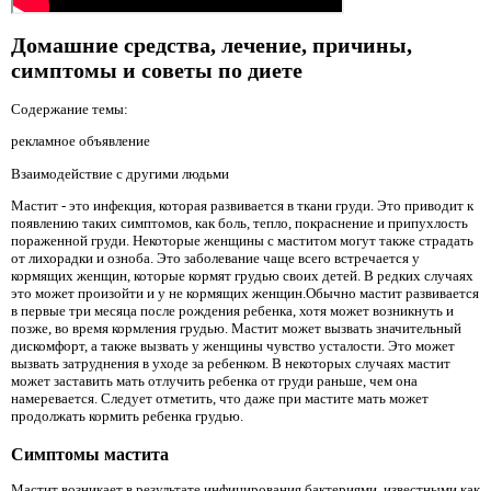
Домашние средства, лечение, причины,
симптомы и советы по диете
Содержание темы:
рекламное объявление
Взаимодействие с другими людьми
Мастит - это инфекция, которая развивается в ткани груди. Это приводит к
появлению таких симптомов, как боль, тепло, покраснение и припухлость
пораженной груди. Некоторые женщины с маститом могут также страдать
от лихорадки и озноба. Это заболевание чаще всего встречается у
кормящих женщин, которые кормят грудью своих детей. В редких случаях
это может произойти и у не кормящих женщин.Обычно мастит развивается
в первые три месяца после рождения ребенка, хотя может возникнуть и
позже, во время кормления грудью. Мастит может вызвать значительный
дискомфорт, а также вызвать у женщины чувство усталости. Это может
вызвать затруднения в уходе за ребенком. В некоторых случаях мастит
может заставить мать отлучить ребенка от груди раньше, чем она
намеревается. Следует отметить, что даже при мастите мать может
продолжать кормить ребенка грудью.
Симптомы мастита
Мастит возникает в результате инфицирования бактериями, известными как