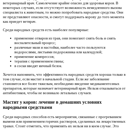
ветеринарный врач. Самолечение крайне опасно для здоровья коров. В
некоторых случаях, если отсутствует возможность немедленного вызова
специалиста к животным, то можно попробовать народные средства. Они
не представляют опасности, и смогут поддержать корову до того момента
как приедет ветврач.
Среди народных средств есть наиболее популярные:
применение отваров из трав, они помогают снять боль и снять
воспалительный процесс;
различные мази и настойки, наиболее часто пользуются
водорослями, листьями подорожника или календулой;
применение компрессов;
терапия с применением глины;
в соски вводят яичный белок.
Хочется напомнить, что эффективность народных средств хороша только в
том случае, если мастит в начальной стадии. Если же заболевание
становится все более тяжелым, необходимо введение медикаментозных
препаратов, которые назначает ветеринарный врач. Нельзя отказываться от
антибиотиков, чтобы не возникало летальных случаев.
Мастит у коров: лечение в домашних условиях
народными средствами
Среди народных способов есть мероприятия, связанные с прогреванием
вымени или применением горячих растворов, сделанных на лекарственных
травах. Стоит отметить, что применять их нельзя ни в коем случае. Это