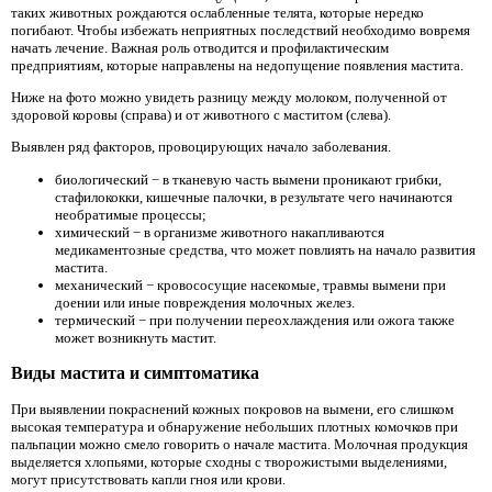
таких животных рождаются ослабленные телята, которые нередко
погибают. Чтобы избежать неприятных последствий необходимо вовремя
начать лечение. Важная роль отводится и профилактическим
предприятиям, которые направлены на недопущение появления мастита.
Ниже на фото можно увидеть разницу между молоком, полученной от
здоровой коровы (справа) и от животного с маститом (слева).
Выявлен ряд факторов, провоцирующих начало заболевания.
биологический − в тканевую часть вымени проникают грибки,
стафилококки, кишечные палочки, в результате чего начинаются
необратимые процессы;
химический − в организме животного накапливаются
медикаментозные средства, что может повлиять на начало развития
мастита.
механический − кровососущие насекомые, травмы вымени при
доении или иные повреждения молочных желез.
термический − при получении переохлаждения или ожога также
может возникнуть мастит.
Виды мастита и симптоматика
При выявлении покраснений кожных покровов на вымени, его слишком
высокая температура и обнаружение небольших плотных комочков при
пальпации можно смело говорить о начале мастита. Молочная продукция
выделяется хлопьями, которые сходны с творожистыми выделениями,
могут присутствовать капли гноя или крови.