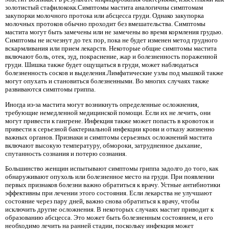
золотистый стафилококк.Симптомы мастита аналогичны симптомам
закупорки молочного протока или абсцесса груди. Однако закупорка
молочных протоков обычно проходит без вмешательства. Симптомы
мастита могут быть замечены или не замечены во время кормления грудью.
Симптомы не исчезнут до тех пор, пока не будет изменен метод грудного
вскармливания или прием лекарств. Некоторые общие симптомы мастита
включают боль, отек, зуд, покраснение, жар и болезненность пораженной
груди. Шишка также будет ощущаться в груди, может наблюдаться
болезненность сосков и выделения.Лимфатические узлы под мышкой также
могут опухать и становиться болезненными. Во многих случаях также
развиваются симптомы гриппа.
Иногда из-за мастита могут возникнуть определенные осложнения,
требующие немедленной медицинской помощи. Если их не лечить, они
могут привести к гангрене. Инфекция также может попасть в кровоток и
привести к серьезной бактериальной инфекции крови и отказу жизненно
важных органов. Признаки и симптомы серьезных осложнений мастита
включают высокую температуру, обмороки, затрудненное дыхание,
спутанность сознания и потерю сознания.
Большинство женщин испытывают симптомы гриппа задолго до того, как
обнаруживают опухоль или болезненное место на груди. При появлении
первых признаков болезни важно обратиться к врачу. Устные антибиотики
эффективны при лечении этого состояния. Если лекарства не улучшают
состояние через пару дней, важно снова обратиться к врачу, чтобы
исключить другие осложнения. В некоторых случаях мастит приводит к
образованию абсцесса. Это может быть болезненным состоянием, и его
необходимо лечить на ранней стадии, поскольку инфекция может