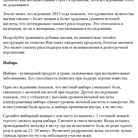
не доказывают.
Тем не менее, исследование 2015 года показало, что адекватное количество
магния связано с более низким и более здоровым уровнем мочевой
кислоты, что потенциально снижает риск подагры. Это относилось к
мужчинам, но не к женщинам, участвовавшим в исследовании.
Попробуйте принимать добавки магния, но внимательно читайте
инструкции на этикетке.Или ешьте ежедневно продукты, богатые магнием.
Это может снизить риск подагры или ее возникновения в долгосрочной
перспективе.
Имбирь
Имбирь - кулинарный продукт и трава, назначаемые при воспалительных
заболеваниях. Его способность помогать при подагре хорошо известна.
Одно исследование показало, что местный имбирь уменьшает боль,
связанную с мочевой кислотой при подагре. Другое исследование
показало, что у субъектов с высоким уровнем мочевой кислоты
(гиперурикемия) имбирь снижал уровень мочевой кислоты в сыворотке. Но
испытуемыми были крысы, и имбирь принимали внутрь, а не местно.
Сделайте имбирный компресс или пасту из кипятка с 1 столовой ложкой
тертого свежего корня имбиря. Смочите в смеси мочалку. Когда остынет,
прикладывайте мочалку к месту, где вы испытываете боль, не реже одного
раза в день на 15–30 минут. Возможно раздражение кожи, поэтому лучше
сначала провести тест на небольшом участке кожи.