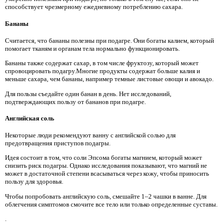
способствует чрезмерному ежедневному потреблению сахара.
Бананы
Считается, что бананы полезны при подагре. Они богаты калием, который
помогает тканям и органам тела нормально функционировать.
Бананы также содержат сахар, в том числе фруктозу, который может
спровоцировать подагру.Многие продукты содержат больше калия и
меньше сахара, чем бананы, например темные листовые овощи и авокадо.
Для пользы съедайте один банан в день. Нет исследований,
подтверждающих пользу от бананов при подагре.
Английская соль
Некоторые люди рекомендуют ванну с английской солью для
предотвращения приступов подагры.
Идея состоит в том, что соли Эпсома богаты магнием, который может
снизить риск подагры. Однако исследования показывают, что магний не
может в достаточной степени всасываться через кожу, чтобы приносить
пользу для здоровья.
Чтобы попробовать английскую соль, смешайте 1–2 чашки в ванне. Для
облегчения симптомов смочите все тело или только определенные суставы.
.