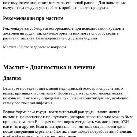
поэтому, возможно, стоит включить его в свой рацион. Для повышения
иммунитета следует употреблять пробиотические продукты.
Рекомендации при мастите
Рекомендуется соблюдать осторожность при использовании кремов и
лосьонов на груди, так как некоторые из них могут способствовать
развитию мастита. Взаимодействие с другими людьми
Мастит - Часто задаваемые вопросы
.
Мастит - Диагностика и лечение
Диагноз
Ваш врач проведет тщательный медицинский осмотр и спросит вас о
ваших признаках и симптомах. Посев вашего грудного молока может
помочь вашему врачу определить лучший антибиотик для вас, особенно
если у вас тяжелая инфекция.
Редкая форма рака груди - воспалительный рак груди - также может
вызывать покраснение и припухлость, которые первоначально можно было
принять за мастит.Ваш врач может порекомендовать маммографию, УЗИ
или и то, и другое. Если ваши признаки и симптомы сохраняются даже
после завершения курса антибиотиков, вам может потребоваться биопсия,
чтобы убедиться, что у вас нет рака груди.