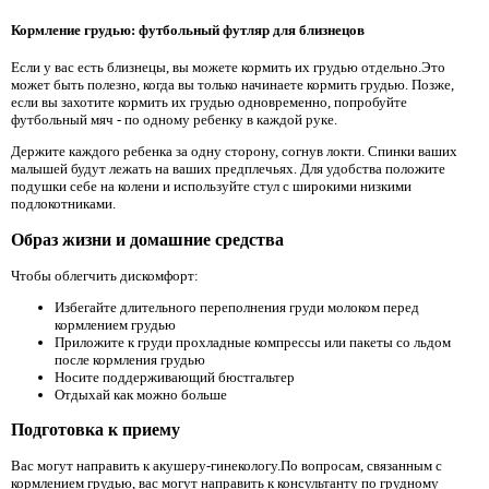
Кормление грудью: футбольный футляр для близнецов
Если у вас есть близнецы, вы можете кормить их грудью отдельно.Это
может быть полезно, когда вы только начинаете кормить грудью. Позже,
если вы захотите кормить их грудью одновременно, попробуйте
футбольный мяч - по одному ребенку в каждой руке.
Держите каждого ребенка за одну сторону, согнув локти. Спинки ваших
малышей будут лежать на ваших предплечьях. Для удобства положите
подушки себе на колени и используйте стул с широкими низкими
подлокотниками.
Образ жизни и домашние средства
Чтобы облегчить дискомфорт:
Избегайте длительного переполнения груди молоком перед
кормлением грудью
Приложите к груди прохладные компрессы или пакеты со льдом
после кормления грудью
Носите поддерживающий бюстгальтер
Отдыхай как можно больше
Подготовка к приему
Вас могут направить к акушеру-гинекологу.По вопросам, связанным с
кормлением грудью, вас могут направить к консультанту по грудному