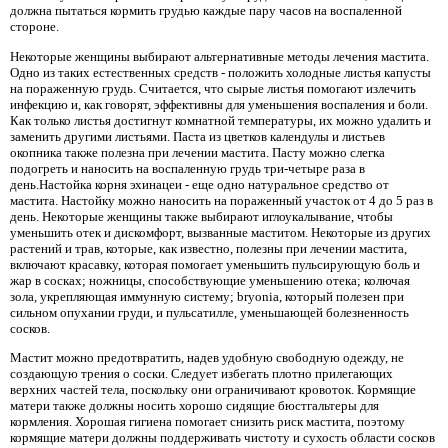
должна пытаться кормить грудью каждые пару часов на воспаленной
стороне.
Некоторые женщины выбирают альтернативные методы лечения мастита.
Одно из таких естественных средств - положить холодные листья капусты
на пораженную грудь. Считается, что сырые листья помогают излечить
инфекцию и, как говорят, эффективны для уменьшения воспаления и боли.
Как только листья достигнут комнатной температуры, их можно удалить и
заменить другими листьями. Паста из цветков календулы и листьев
окопника также полезна при лечении мастита. Пасту можно слегка
подогреть и наносить на воспаленную грудь три-четыре раза в
день.Настойка корня эхинацеи - еще одно натуральное средство от
мастита. Настойку можно наносить на пораженный участок от 4 до 5 раз в
день. Некоторые женщины также выбирают иглоукалывание, чтобы
уменьшить отек и дискомфорт, вызванные маститом. Некоторые из других
растений и трав, которые, как известно, полезны при лечении мастита,
включают красавку, которая помогает уменьшить пульсирующую боль и
жар в сосках; ножницы, способствующие уменьшению отека; колючая
зола, укрепляющая иммунную систему; bryonia, который полезен при
сильном опухании груди, и пульсатилле, уменьшающей болезненность
сосков.
Мастит можно предотвратить, надев удобную свободную одежду, не
создающую трения о соски. Следует избегать плотно прилегающих
верхних частей тела, поскольку они ограничивают кровоток. Кормящие
матери также должны носить хорошо сидящие бюстгальтеры для
кормления. Хорошая гигиена помогает снизить риск мастита, поэтому
кормящие матери должны поддерживать чистоту и сухость области сосков