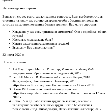
Чего ожидать от врача
Ваш врач, скорее всего, задаст вам ряд вопросов. Если вы будете готовы
ответить на них, у вас останется время, чтобы обсудить вопросы, на
которые вы хотите потратить больше времени. Вас могут спросить:
Как давно у вас есть признаки и симптомы? Они в одной или обеих
грудях?
Насколько сильна ваша боль?
Какова ваша техника кормления грудью?
Были ли у Вас ранее маститы?
22 июля 2020 г.
Показать ссылки
AskMayoExpert.Мастит. Рочестер, Миннесота: Фонд Мейо
медицинского образования и исследований; 2017.
Ferri FF. Мастит. В: Клинический советник Ферри, 2018.
Филадельфия, Пенсильвания: Эльзевьер; 2018.
https://www.clinicalkey.com. По состоянию на 17 мая 2018 г.
Dixon JM. Нелактационный мастит у взрослых.
https://www.uptodate.com/contents/search. По состоянию на 17 мая
2018 г.
Лобо Р.А. и др. Заболевания груди: выявление, лечение и
наблюдение за заболеваниями груди. В кн .: Комплексная
гинекология.7 изд. Филадельфия, Пенсильвания: Эльзевир; 2017.