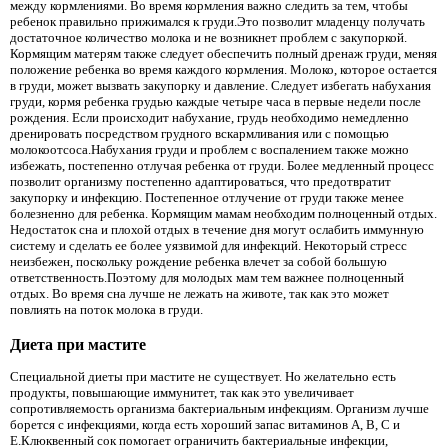
между кормлениями. Во время кормления важно следить за тем, чтобы
ребенок правильно прижимался к груди.Это позволит младенцу получать
достаточное количество молока и не возникнет проблем с закупоркой.
Кормящим матерям также следует обеспечить полный дренаж груди, меняя
положение ребенка во время каждого кормления. Молоко, которое остается
в груди, может вызвать закупорку и давление. Следует избегать набухания
груди, кормя ребенка грудью каждые четыре часа в первые недели после
рождения. Если происходит набухание, грудь необходимо немедленно
дренировать посредством грудного вскармливания или с помощью
молокоотсоса.Набухания груди и проблем с воспалением также можно
избежать, постепенно отлучая ребенка от груди. Более медленный процесс
позволит организму постепенно адаптироваться, что предотвратит
закупорку и инфекцию. Постепенное отлучение от груди также менее
болезненно для ребенка. Кормящим мамам необходим полноценный отдых.
Недостаток сна и плохой отдых в течение дня могут ослабить иммунную
систему и сделать ее более уязвимой для инфекций. Некоторый стресс
неизбежен, поскольку рождение ребенка влечет за собой большую
ответственность.Поэтому для молодых мам тем важнее полноценный
отдых. Во время сна лучше не лежать на животе, так как это может
повлиять на поток молока в груди.
Диета при мастите
Специальной диеты при мастите не существует. Но желательно есть
продукты, повышающие иммунитет, так как это увеличивает
сопротивляемость организма бактериальным инфекциям. Организм лучше
борется с инфекциями, когда есть хороший запас витаминов A, B, C и
E.Клюквенный сок помогает ограничить бактериальные инфекции,