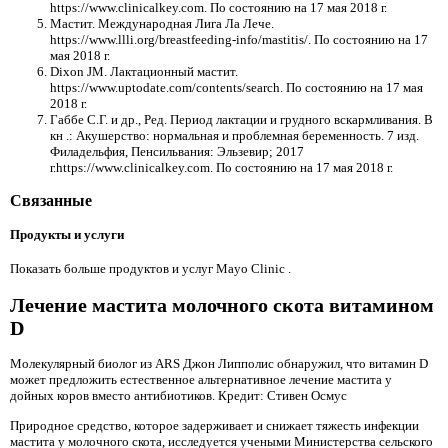
https://www.clinicalkey.com. По состоянию на 17 мая 2018 г.
Мастит. Международная Лига Ла Лече.
https://www.llli.org/breastfeeding-info/mastitis/. По состоянию на 17
мая 2018 г.
Dixon JM. Лактационный мастит.
https://www.uptodate.com/contents/search. По состоянию на 17 мая
2018 г.
Габбе С.Г. и др., Ред. Период лактации и грудного вскармливания. В
кн .: Акушерство: нормальная и проблемная беременность. 7 изд.
Филадельфия, Пенсильвания: Эльзевир; 2017
г.https://www.clinicalkey.com. По состоянию на 17 мая 2018 г.
Связанные
Продукты и услуги
Показать больше продуктов и услуг Mayo Clinic .
Лечение мастита молочного скота витамином
D
Молекулярный биолог из ARS Джон Липполис обнаружил, что витамин D
может предложить естественное альтернативное лечение мастита у
дойных коров вместо антибиотиков. Кредит: Стивен Осмус
Природное средство, которое задерживает и снижает тяжесть инфекции
мастита у молочного скота, исследуется учеными Министерства сельского