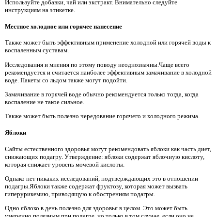
Используйте добавки, чай или экстракт. Внимательно следуйте
инструкциям на этикетке.
Местное холодное или горячее нанесение
Также может быть эффективным применение холодной или горячей воды к
воспаленным суставам.
Исследования и мнения по этому поводу неоднозначны.Чаще всего
рекомендуется и считается наиболее эффективным замачивание в холодной
воде. Пакеты со льдом также могут подойти.
Замачивание в горячей воде обычно рекомендуется только тогда, когда
воспаление не такое сильное.
Также может быть полезно чередование горячего и холодного режима.
Яблоки
Сайты естественного здоровья могут рекомендовать яблоки как часть диет,
снижающих подагру. Утверждение: яблоки содержат яблочную кислоту,
которая снижает уровень мочевой кислоты.
Однако нет никаких исследований, подтверждающих это в отношении
подагры.Яблоки также содержат фруктозу, которая может вызвать
гиперурикемию, приводящую к обострениям подагры.
Одно яблоко в день полезно для здоровья в целом. Это может быть
умеренно полезным при подагре, но только в том случае, если оно не