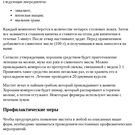
следующие ингредиенты:
эвкалипт;
японская акация;
мыльная трава.
Каждый компонент берется в количестве четырех столовых ложек. Затем
все заливается стаканом кипятка и ставится на огонь для кипячения в
течение 5 минут. После отвар настаивают, цедят. Перед применением
добавляется сливочное масло (100 г), и получившаяся мазь наносится на
вымя.
Согласно утверждениям, хорошим средством будет приготовление
лепешки на молоке, муке изо ржи и сливочного масла. Можно
прикладывать компрессы из протертой свеклы, смешанной с медом 3:1.
Применять такое средство можно несколько раз, если хранить его в
прохладном месте. Лечение проводится 20-дневным курсом.
Мастит лечат и чайным грибом, который прикладывают к вымени.
Хорошим компрессом будет инжир, который распаривают в горячем
молоке, а потом остужают. Некоторые фермеры используют молоко с
печеным луком.
Профилактические меры
Чтобы предупредить появление мастита в любой из описанных выше
форм, необходимо заниматься проведением постоянных профилактических
мероприятий.