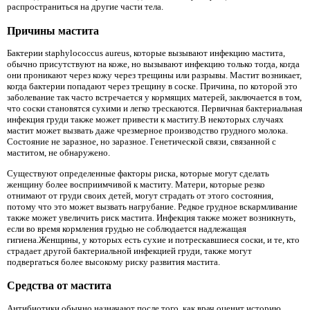
распространиться на другие части тела.
Причины мастита
Бактерии staphylococcus aureus, которые вызывают инфекцию мастита,
обычно присутствуют на коже, но вызывают инфекцию только тогда, когда
они проникают через кожу через трещины или разрывы. Мастит возникает,
когда бактерии попадают через трещину в соске. Причина, по которой это
заболевание так часто встречается у кормящих матерей, заключается в том,
что соски становятся сухими и легко трескаются. Первичная бактериальная
инфекция груди также может привести к маститу.В некоторых случаях
мастит может вызвать даже чрезмерное производство грудного молока.
Состояние не заразное, но заразное. Генетической связи, связанной с
маститом, не обнаружено.
Существуют определенные факторы риска, которые могут сделать
женщину более восприимчивой к маститу. Матери, которые резко
отнимают от груди своих детей, могут страдать от этого состояния,
потому что это может вызвать нагрубание. Редкое грудное вскармливание
также может увеличить риск мастита. Инфекция также может возникнуть,
если во время кормления грудью не соблюдается надлежащая
гигиена.Женщины, у которых есть сухие и потрескавшиеся соски, и те, кто
страдает другой бактериальной инфекцией груди, также могут
подвергаться более высокому риску развития мастита.
Средства от мастита
Антибиотики обычно назначают после того, как врач оценит историю