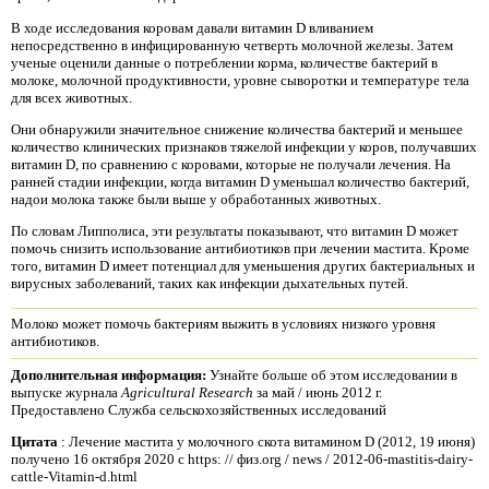
В ходе исследования коровам давали витамин D вливанием
непосредственно в инфицированную четверть молочной железы. Затем
ученые оценили данные о потреблении корма, количестве бактерий в
молоке, молочной продуктивности, уровне сыворотки и температуре тела
для всех животных.
Они обнаружили значительное снижение количества бактерий и меньшее
количество клинических признаков тяжелой инфекции у коров, получавших
витамин D, по сравнению с коровами, которые не получали лечения. На
ранней стадии инфекции, когда витамин D уменьшал количество бактерий,
надои молока также были выше у обработанных животных.
По словам Липполиса, эти результаты показывают, что витамин D может
помочь снизить использование антибиотиков при лечении мастита. Кроме
того, витамин D имеет потенциал для уменьшения других бактериальных и
вирусных заболеваний, таких как инфекции дыхательных путей.
Молоко может помочь бактериям выжить в условиях низкого уровня
антибиотиков.
Дополнительная информация:
Узнайте больше об этом исследовании в
выпуске журнала
Agricultural Research
за май / июнь 2012 г.
Предоставлено Служба сельскохозяйственных исследований
Цитата
: Лечение мастита у молочного скота витамином D (2012, 19 июня)
получено 16 октября 2020 с https: // физ.org / news / 2012-06-mastitis-dairy-
cattle-Vitamin-d.html