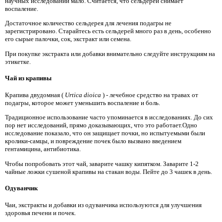
научных исследований мало. Считается, что сельдерей снимает
воспаление.
Достаточное количество сельдерея для лечения подагры не
зарегистрировано. Старайтесь есть сельдерей много раз в день, особенно
его сырые палочки, сок, экстракт или семена.
При покупке экстракта или добавки внимательно следуйте инструкциям на
этикетке.
Чай из крапивы
Крапива двудомная (
Urtica dioica
) - лечебное средство на травах от
подагры, которое может уменьшить воспаление и боль.
Традиционное использование часто упоминается в исследованиях. До сих
пор нет исследований, прямо доказывающих, что это работает.Одно
исследование показало, что он защищает почки, но испытуемыми были
кролики-самцы, и повреждение почек было вызвано введением
гентамицина, антибиотика.
Чтобы попробовать этот чай, заварите чашку кипятком. Заварите 1-2
чайные ложки сушеной крапивы на стакан воды. Пейте до 3 чашек в день.
Одуванчик
Чаи, экстракты и добавки из одуванчика используются для улучшения
здоровья печени и почек.