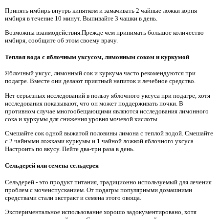
Принять имбирь внутрь кипятком и замачивать 2 чайные ложки корня
имбиря в течение 10 минут. Выпивайте 3 чашки в день.
Возможны взаимодействия.Прежде чем принимать большое количество
имбиря, сообщите об этом своему врачу.
Теплая вода с яблочным уксусом, лимонным соком и куркумой
Яблочный уксус, лимонный сок и куркума часто рекомендуются при
подагре. Вместе они делают приятный напиток и лечебное средство.
Нет серьезных исследований в пользу яблочного уксуса при подагре, хотя
исследования показывают, что он может поддерживать почки. В
противном случае многообещающими являются исследования лимонного
сока и куркумы для снижения уровня мочевой кислоты.
Смешайте сок одной выжатой половины лимона с теплой водой. Смешайте
с 2 чайными ложками куркумы и 1 чайной ложкой яблочного уксуса.
Настроить по вкусу. Пейте два-три раза в день.
Сельдерей или семена сельдерея
Сельдерей - это продукт питания, традиционно используемый для лечения
проблем с мочеиспусканием. От подагры популярными домашними
средствами стали экстракт и семена этого овоща.
Экспериментальное использование хорошо задокументировано, хотя