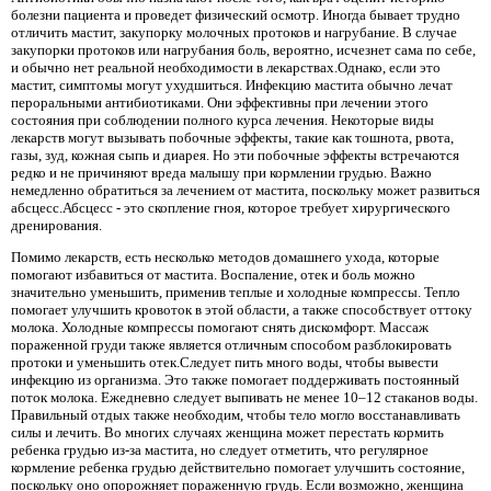
болезни пациента и проведет физический осмотр. Иногда бывает трудно
отличить мастит, закупорку молочных протоков и нагрубание. В случае
закупорки протоков или нагрубания боль, вероятно, исчезнет сама по себе,
и обычно нет реальной необходимости в лекарствах.Однако, если это
мастит, симптомы могут ухудшиться. Инфекцию мастита обычно лечат
пероральными антибиотиками. Они эффективны при лечении этого
состояния при соблюдении полного курса лечения. Некоторые виды
лекарств могут вызывать побочные эффекты, такие как тошнота, рвота,
газы, зуд, кожная сыпь и диарея. Но эти побочные эффекты встречаются
редко и не причиняют вреда малышу при кормлении грудью. Важно
немедленно обратиться за лечением от мастита, поскольку может развиться
абсцесс.Абсцесс - это скопление гноя, которое требует хирургического
дренирования.
Помимо лекарств, есть несколько методов домашнего ухода, которые
помогают избавиться от мастита. Воспаление, отек и боль можно
значительно уменьшить, применив теплые и холодные компрессы. Тепло
помогает улучшить кровоток в этой области, а также способствует оттоку
молока. Холодные компрессы помогают снять дискомфорт. Массаж
пораженной груди также является отличным способом разблокировать
протоки и уменьшить отек.Следует пить много воды, чтобы вывести
инфекцию из организма. Это также помогает поддерживать постоянный
поток молока. Ежедневно следует выпивать не менее 10–12 стаканов воды.
Правильный отдых также необходим, чтобы тело могло восстанавливать
силы и лечить. Во многих случаях женщина может перестать кормить
ребенка грудью из-за мастита, но следует отметить, что регулярное
кормление ребенка грудью действительно помогает улучшить состояние,
поскольку оно опорожняет пораженную грудь. Если возможно, женщина