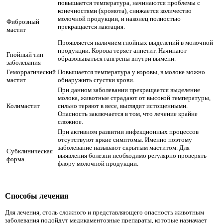
повышается температура, начинаются проблемы с
конечностями (хромота), снижается количество
молочной продукции, и наконец полностью
Фиброзный
прекращается лактация.
мастит
Проявляется наличием гнойных выделений в молочной
продукции. Корова теряет аппетит. Начинают
Гнойный тип
образовываться гангрены внутри вымени.
заболевания
Геморрагический
Повышается температура у коровы, в молоке можно
мастит
обнаружить сгустки крови.
При данном заболевании прекращается выделение
молока, животные страдают от высокой температуры,
Колимастит
сильно теряют в весе, выглядят истощенными.
Опасность заключается в том, что лечение крайне
сложное.
При активном развитии инфекционных процессов
отсутствуют яркие симптомы. Именно поэтому
заболевание называют скрытым маститом. Для
Субклиническая
выявления болезни необходимо регулярно проверять
форма.
флору молочной продукции.
Способы лечения
Для лечения, столь сложного и представляющего опасность животным
заболевания подойдут медикаментозные препараты, которые назначает