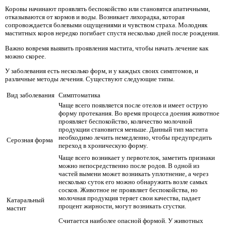
Коровы начинают проявлять беспокойство или становятся апатичными,
отказываются от кормов и воды. Возникает лихорадка, которая
сопровождается болевыми ощущениями и чувством страха. Молодняк
маститных коров нередко погибает спустя несколько дней после рождения.
Важно вовремя выявить проявления мастита, чтобы начать лечение как
можно скорее.
У заболевания есть несколько форм, и у каждых своих симптомов, и
различные методы лечения. Существуют следующие типы.
Вид заболевания
Симптоматика
Чаще всего появляется после отелов и имеет острую
форму протекания. Во время процесса доения животное
проявляет беспокойство, количество молочной
продукции становится меньше. Данный тип мастита
необходимо лечить немедленно, чтобы предупредить
Серозная форма
переход в хроническую форму.
Чаще всего возникает у первотелок, заметить признаки
можно непосредственно после родов. В одной из
частей вымени может возникать уплотнение, а через
несколько суток его можно обнаружить возле самых
сосков. Животное не проявляет беспокойства, но
молочная продукция теряет свои качества, падает
Катаральный
процент жирности, могут возникать сгустки.
мастит
Считается наиболее опасной формой. У животных