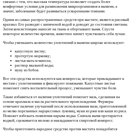
связано с тем, что высокая температура позволяет создать более
комфортные условия для размножения микроорганизмов в вымени, а
значит, заболевание будет развиваться ускоренными темпами.
Одним из самых распространенных средств при мастите, является рисовый
крахмал. Его разводят с кипяченой водой и доводят до состояния сметаны.
Затем консистенцию наносят на ткань и обертывают вымя. Спустя
некоторое количество времени, животное начнет чувствовать себя лучше.
Чтобы уменьшить количество уплотнений в вымени широко используют:
капустную листву;
протертую морковку;
листья мать-и-мачехи;
раствор мыльной воды;
муку из бобов.
Все эти средства используются как компрессы, которые прикладывают к
местам с уплотнениями и фиксируют повязками. Капустные листья
помогают снять воспалительный процесс, уменьшают чувство боли.
Также избавиться от наличия уплотнений помогает мазь, сделанная на
основе крахмала и масла растительного происхождения. Фермеры
отмечают наличие улучшений после использования мази, приготовленной
из мелко порезанных нарциссовых луковиц, муки из ржи или каши из риса.
Поможет избежать появления нарыва водка. Сначала вымя протирается
водкой, сцеживается молоко и накладывается спиртовой компресс.
Чтобы приготовить народное средство против мастита понадобятся