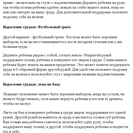
прямо - желательно на стуле с подлокотниками.Держите ребенка на руке,
так чтобы голова ребенка удобно лежала на сгибе вашего локтя, пока он
или она смотрят на вашу грудь. Для дополнительной поддержки положите
подушку себе на колени.
Кормление грудью: Футбольный трюм
Другой вариант - футбольный трюм. Эта поза может быть хорошим
выбором, если вы восстанавливаетесь после кесарева сечения или у вас
большая грудь.
Держите ребенка рядом с собой, согнув локоть. Открытой рукой
поддержите голову ребенка и поверните его лицом к груди. Спина вашего
ребенка будет лежать на вашем предплечье. Это может помочь поддержать
грудь в С-образной форме другой рукой. Для удобства положите подушку
себе на колени и используйте стул с широкими низкими подлокотниками.
Кормление грудью: лежа на боку
Лежащее положение может быть хорошим выбором, когда вы устали, но
можете бодрствовать, хотя важно вернуть ребенка в его или ее кровать,
чтобы он заснул.
Лягте на бок и поверните ребенка к груди лицом, поддерживая его одной
рукой. Другой рукой возьмитесь за грудь и коснитесь соском губ ребенка.
Как только ваш ребенок схватится, используйте одну руку, чтобы
поддержать вашу голову, а другой, чтобы поддержать ребенка и поднести
его к себе.