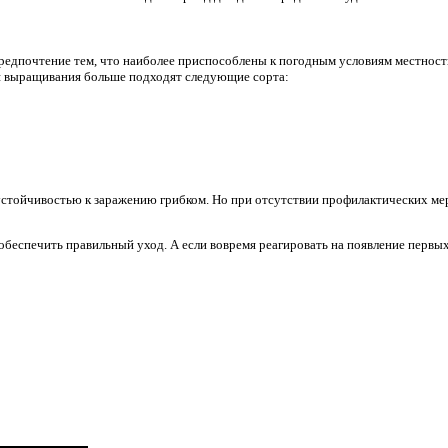
редпочтение тем, что наиболее приспособлены к погодным условиям местности,
ля выращивания больше подходят следующие сорта:
стойчивостью к заражению грибком. Но при отсутствии профилактических мер
обеспечить правильный уход. А если вовремя реагировать на появление первы