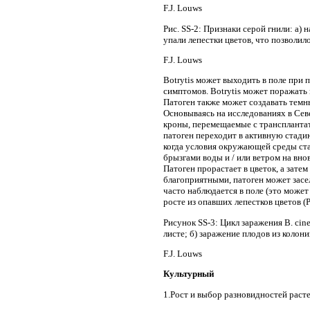
F.J. Louws
Рис. SS-2: Признаки серой гнили: a) 
упали лепестки цветов, что позволил
F.J. Louws
Botrytis может выходить в поле при
симптомов. Botrytis может поражать
Патоген также может создавать темн
Основываясь на исследованиях в Сев
кроны, перемещаемые с трансплантат
патоген переходит в активную стадию
когда условия окружающей среды стан
брызгами воды и / или ветром на вно
Патоген прорастает в цветок, а зате
благоприятными, патоген может засел
часто наблюдается в поле (это може
росте из опавших лепестков цветов (
Рисунок SS-3: Цикл заражения B. cin
листе; б) заражение плодов из колон
F.J. Louws
Культурный
1.Рост и выбор разновидностей раст