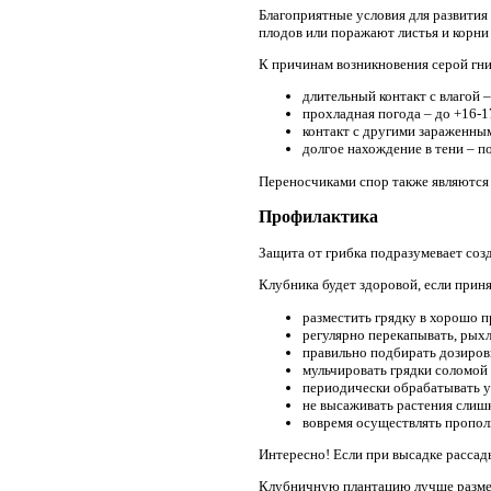
Благоприятные условия для развития
плодов или поражают листья и корни
К причинам возникновения серой гни
длительный контакт с влагой 
прохладная погода – до +16-1
контакт с другими зараженны
долгое нахождение в тени – по
Переносчиками спор также являются
Профилактика
Защита от грибка подразумевает соз
Клубника будет здоровой, если прин
разместить грядку в хорошо п
регулярно перекапывать, рыхл
правильно подбирать дозиров
мульчировать грядки соломой 
периодически обрабатывать у
не высаживать растения слишк
вовремя осуществлять пропол
Интересно! Если при высадке рассады
Клубничную плантацию лучше размест