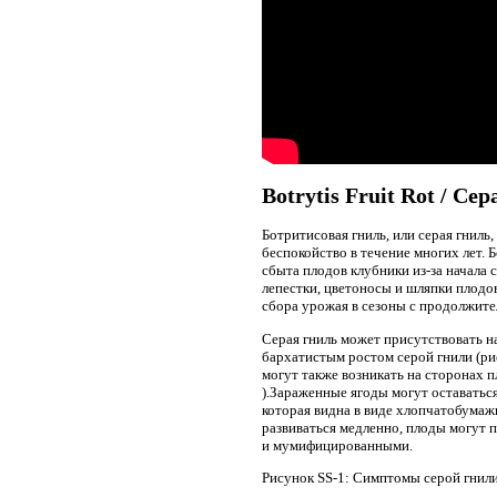
Botrytis Fruit Rot / С
Ботритисовая гниль, или серая гниль
беспокойство в течение многих лет. 
сбыта плодов клубники из-за начала 
лепестки, цветоносы и шляпки плодов
сбора урожая в сезоны с продолжит
Серая гниль может присутствовать н
бархатистым ростом серой гнили (ри
могут также возникать на сторонах п
).Зараженные ягоды могут оставатьс
которая видна в виде хлопчатобумажн
развиваться медленно, плоды могут 
и мумифицированными.
Рисунок SS-1: Симптомы серой гнили 