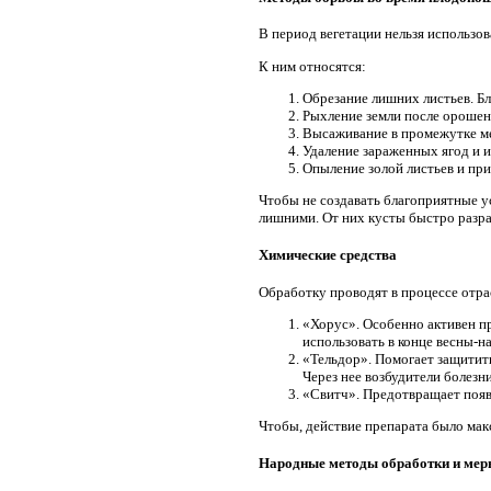
В период вегетации нельзя использ
К ним относятся:
Обрезание лишних листьев. Бл
Рыхление земли после орошени
Высаживание в промежутке ме
Удаление зараженных ягод и и
Опыление золой листьев и при
Чтобы не создавать благоприятные у
лишними. От них кусты быстро разрас
Химические средства
Обработку проводят в процессе отра
«Хорус». Особенно активен пр
использовать в конце весны-на
«Тельдор». Помогает защитить
Через нее возбудители болезн
«Свитч». Предотвращает появл
Чтобы, действие препарата было ма
Народные методы обработки и ме