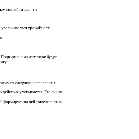
ным способам защиты.
и увеличивается урожайность.
а.
. Подкормки с азотом тоже будут
агу.
спользуют следующие препараты:
о действия уменьшается. Его лучше
ой формирует на ней тонкую пленку.