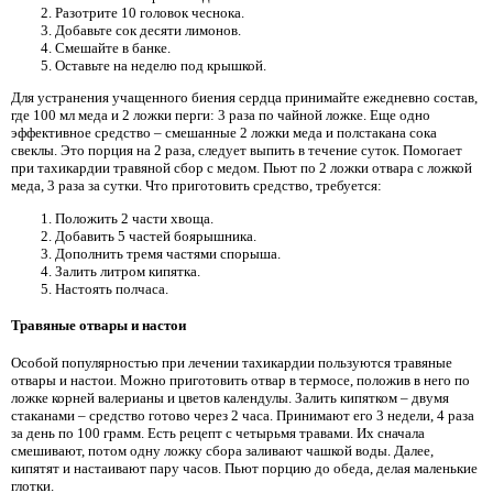
Разотрите 10 головок чеснока.
Добавьте сок десяти лимонов.
Смешайте в банке.
Оставьте на неделю под крышкой.
Для устранения учащенного биения сердца принимайте ежедневно состав,
где 100 мл меда и 2 ложки перги: 3 раза по чайной ложке. Еще одно
эффективное средство – смешанные 2 ложки меда и полстакана сока
свеклы. Это порция на 2 раза, следует выпить в течение суток. Помогает
при тахикардии травяной сбор с медом. Пьют по 2 ложки отвара с ложкой
меда, 3 раза за сутки. Что приготовить средство, требуется:
Положить 2 части хвоща.
Добавить 5 частей боярышника.
Дополнить тремя частями спорыша.
Залить литром кипятка.
Настоять полчаса.
Травяные отвары и настои
Особой популярностью при лечении тахикардии пользуются травяные
отвары и настои. Можно приготовить отвар в термосе, положив в него по
ложке корней валерианы и цветов календулы. Залить кипятком – двумя
стаканами – средство готово через 2 часа. Принимают его 3 недели, 4 раза
за день по 100 грамм. Есть рецепт с четырьмя травами. Их сначала
смешивают, потом одну ложку сбора заливают чашкой воды. Далее,
кипятят и настаивают пару часов. Пьют порцию до обеда, делая маленькие
глотки.