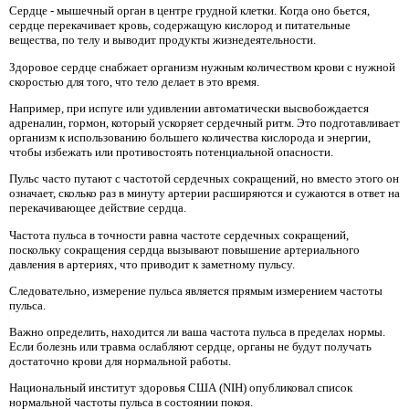
Сердце - мышечный орган в центре грудной клетки. Когда оно бьется,
сердце перекачивает кровь, содержащую кислород и питательные
вещества, по телу и выводит продукты жизнедеятельности.
Здоровое сердце снабжает организм нужным количеством крови с нужной
скоростью для того, что тело делает в это время.
Например, при испуге или удивлении автоматически высвобождается
адреналин, гормон, который ускоряет сердечный ритм. Это подготавливает
организм к использованию большего количества кислорода и энергии,
чтобы избежать или противостоять потенциальной опасности.
Пульс часто путают с частотой сердечных сокращений, но вместо этого он
означает, сколько раз в минуту артерии расширяются и сужаются в ответ на
перекачивающее действие сердца.
Частота пульса в точности равна частоте сердечных сокращений,
поскольку сокращения сердца вызывают повышение артериального
давления в артериях, что приводит к заметному пульсу.
Следовательно, измерение пульса является прямым измерением частоты
пульса.
Важно определить, находится ли ваша частота пульса в пределах нормы.
Если болезнь или травма ослабляют сердце, органы не будут получать
достаточно крови для нормальной работы.
Национальный институт здоровья США (NIH) опубликовал список
нормальной частоты пульса в состоянии покоя.