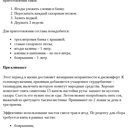
приготовления такой:
Ягоды уложить слоями в банку.
Пересыпать каждый сахарным песком.
Залить водкой.
Держать 3 недели.
Для приготовления состава понадобится:
трехлитровая банка с крышкой;
стакан сахарного песка;
ягоды калины – 1 литр;
клюква и шиповник – по пол-литра;
боярышник – 1 литр.
При климаксе
Этот период в жизни доставляет женщинам неприятности и дискомфорт. К
головокружениям, приливам добавляется учащенное сердцебиение –
тахикардия, вылечить которую помогут народные средства. Хорошо
помогают снять симптомы 15 капель настойки руты: капают на кусочек
сахара. Съесть его нужно после еды. Летом можно попробовать пить сок,
выжатый из цветущего тысячелистника. Принимают по 2 ложки за день в
три приема.
Эффективно использование настоя смеси трав и ягод. По рецепту для сбора
требуется взять в равных частях:
боярышник;