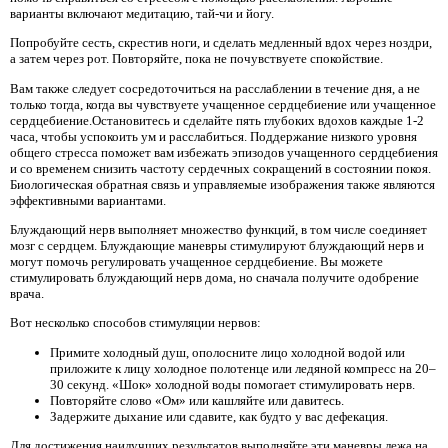
варианты включают медитацию, тай-чи и йогу.
Попробуйте сесть, скрестив ноги, и сделать медленный вдох через ноздри,
а затем через рот. Повторяйте, пока не почувствуете спокойствие.
Вам также следует сосредоточиться на расслаблении в течение дня, а не
только тогда, когда вы чувствуете учащенное сердцебиение или учащенное
сердцебиение.Остановитесь и сделайте пять глубоких вдохов каждые 1-2
часа, чтобы успокоить ум и расслабиться. Поддержание низкого уровня
общего стресса поможет вам избежать эпизодов учащенного сердцебиения
и со временем снизить частоту сердечных сокращений в состоянии покоя.
Биологическая обратная связь и управляемые изображения также являются
эффективными вариантами.
Блуждающий нерв выполняет множество функций, в том числе соединяет
мозг с сердцем. Блуждающие маневры стимулируют блуждающий нерв и
могут помочь регулировать учащенное сердцебиение. Вы можете
стимулировать блуждающий нерв дома, но сначала получите одобрение
врача.
Вот несколько способов стимуляции нервов:
Примите холодный душ, ополосните лицо холодной водой или
приложите к лицу холодное полотенце или ледяной компресс на 20–
30 секунд. «Шок» холодной воды помогает стимулировать нерв.
Повторяйте слово «Ом» или кашляйте или давитесь.
Задержите дыхание или сдавите, как будто у вас дефекация.
Для достижения наилучших результатов выполняйте эти маневры лежа на