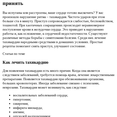
принять
Вы испуганы или расстроены, ваше сердце готово выскочить? У вас
произошло нарушение ритма – тахикардия. Частота ударов при этом
больше ста в минуту. Приступ сопровождается слабостью, беспокойством,
тошнотой. При хаотичных сокращениях происходит неравномерное
поступление крови в желудочки сердца. Это приводит к нарушению
работы и, как осложнение, к сердечной недостаточности. Существуют
различные методы борьбы с симптомами болезни. Среди них лечение
тахикардии народными средствами в домашних условиях. Простые
рецепты помогают снять приступ, улучшают состояние.
Статьи по теме
Как лечить тахикардию
Для появления тахикардии есть много причин. Когда она является
следствием заболеваний, требуется помощь врача, лечение лекарственными
препаратами. Появляется тахикардия при обезвоживании организма,
больших кровопотерях. Иногда заболевание связано с психозами,
неврозами. Тахикардия может возникнуть, как следствие:
воспалительных заболеваний сердца;
гипертонии;
ожирения;
инфаркта миокарда;
анемии;
опухолей надпочечников;