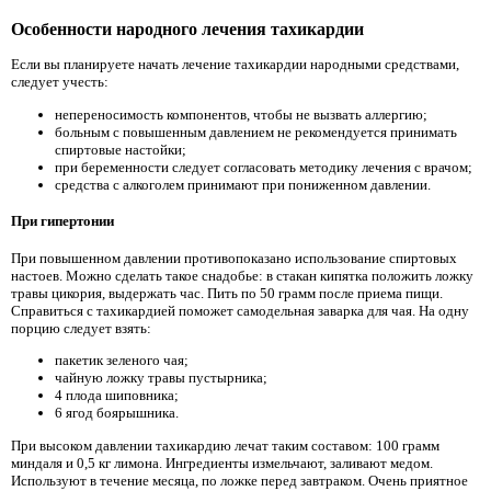
Особенности народного лечения тахикардии
Если вы планируете начать лечение тахикардии народными средствами,
следует учесть:
непереносимость компонентов, чтобы не вызвать аллергию;
больным с повышенным давлением не рекомендуется принимать
спиртовые настойки;
при беременности следует согласовать методику лечения с врачом;
средства с алкоголем принимают при пониженном давлении.
При гипертонии
При повышенном давлении противопоказано использование спиртовых
настоев. Можно сделать такое снадобье: в стакан кипятка положить ложку
травы цикория, выдержать час. Пить по 50 грамм после приема пищи.
Справиться с тахикардией поможет самодельная заварка для чая. На одну
порцию следует взять:
пакетик зеленого чая;
чайную ложку травы пустырника;
4 плода шиповника;
6 ягод боярышника.
При высоком давлении тахикардию лечат таким составом: 100 грамм
миндаля и 0,5 кг лимона. Ингредиенты измельчают, заливают медом.
Используют в течение месяца, по ложке перед завтраком. Очень приятное