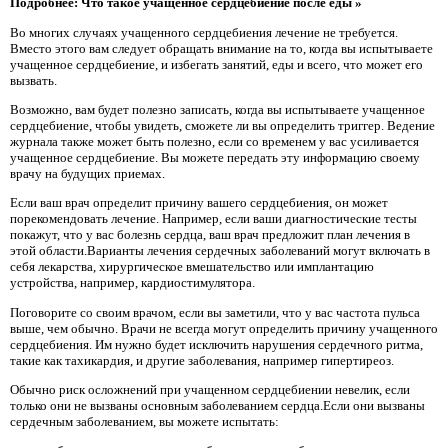
Подробнее: Что такое учащенное сердцебиение после еды »
Во многих случаях учащенного сердцебиения лечение не требуется.
Вместо этого вам следует обращать внимание на то, когда вы испытываете
учащенное сердцебиение, и избегать занятий, еды и всего, что может его
вызвать.
Возможно, вам будет полезно записать, когда вы испытываете учащенное
сердцебиение, чтобы увидеть, сможете ли вы определить триггер. Ведение
журнала также может быть полезно, если со временем у вас усиливается
учащенное сердцебиение. Вы можете передать эту информацию своему
врачу на будущих приемах.
Если ваш врач определит причину вашего сердцебиения, он может
порекомендовать лечение. Например, если ваши диагностические тесты
покажут, что у вас болезнь сердца, ваш врач предложит план лечения в
этой области.Варианты лечения сердечных заболеваний могут включать в
себя лекарства, хирургическое вмешательство или имплантацию
устройства, например, кардиостимулятора.
Поговорите со своим врачом, если вы заметили, что у вас частота пульса
выше, чем обычно. Врачи не всегда могут определить причину учащенного
сердцебиения. Им нужно будет исключить нарушения сердечного ритма,
такие как тахикардия, и другие заболевания, например гипертиреоз.
Обычно риск осложнений при учащенном сердцебиении невелик, если
только они не вызваны основным заболеванием сердца.Если они вызваны
сердечным заболеванием, вы можете испытать: