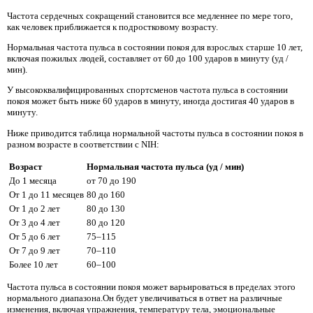
Частота сердечных сокращений становится все медленнее по мере того,
как человек приближается к подростковому возрасту.
Нормальная частота пульса в состоянии покоя для взрослых старше 10 лет,
включая пожилых людей, составляет от 60 до 100 ударов в минуту (уд ​​/
мин).
У высококвалифицированных спортсменов частота пульса в состоянии
покоя может быть ниже 60 ударов в минуту, иногда достигая 40 ударов в
минуту.
Ниже приводится таблица нормальной частоты пульса в состоянии покоя в
разном возрасте в соответствии с NIH:
Возраст
Нормальная частота пульса (уд / мин)
До 1 месяца
от 70 до 190
От 1 до 11 месяцев
80 до 160
От 1 до 2 лет
80 до 130
От 3 до 4 лет
80 до 120
От 5 до 6 лет
75–115
От 7 до 9 лет
70–110
Более 10 лет
60–100
Частота пульса в состоянии покоя может варьироваться в пределах этого
нормального диапазона.Он будет увеличиваться в ответ на различные
изменения, включая упражнения, температуру тела, эмоциональные