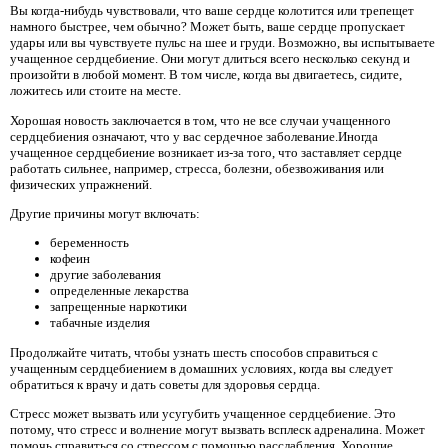
Вы когда-нибудь чувствовали, что ваше сердце колотится или трепещет
намного быстрее, чем обычно? Может быть, ваше сердце пропускает
удары или вы чувствуете пульс на шее и груди. Возможно, вы испытываете
учащенное сердцебиение. Они могут длиться всего несколько секунд и
произойти в любой момент. В том числе, когда вы двигаетесь, сидите,
ложитесь или стоите на месте.
Хорошая новость заключается в том, что не все случаи учащенного
сердцебиения означают, что у вас сердечное заболевание.Иногда
учащенное сердцебиение возникает из-за того, что заставляет сердце
работать сильнее, например, стресса, болезни, обезвоживания или
физических упражнений.
Другие причины могут включать:
беременность
кофеин
другие заболевания
определенные лекарства
запрещенные наркотики
табачные изделия
Продолжайте читать, чтобы узнать шесть способов справиться с
учащенным сердцебиением в домашних условиях, когда вы следует
обратиться к врачу и дать советы для здоровья сердца.
Стресс может вызвать или усугубить учащенное сердцебиение. Это
потому, что стресс и волнение могут вызвать всплеск адреналина. Может
помочь справиться со стрессом с помощью расслабления. Хорошие