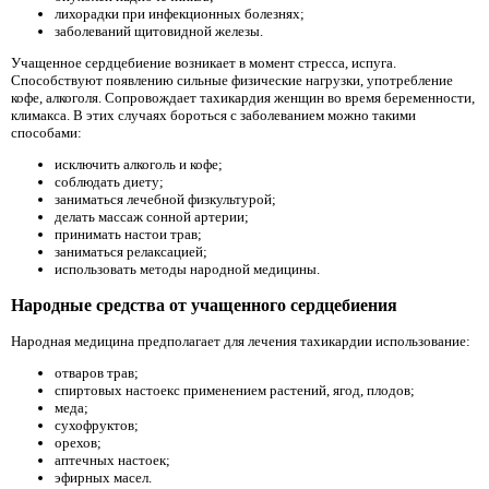
лихорадки при инфекционных болезнях;
заболеваний щитовидной железы.
Учащенное сердцебиение возникает в момент стресса, испуга.
Способствуют появлению сильные физические нагрузки, употребление
кофе, алкоголя. Сопровождает тахикардия женщин во время беременности,
климакса. В этих случаях бороться с заболеванием можно такими
способами:
исключить алкоголь и кофе;
соблюдать диету;
заниматься лечебной физкультурой;
делать массаж сонной артерии;
принимать настои трав;
заниматься релаксацией;
использовать методы народной медицины.
Народные средства от учащенного сердцебиения
Народная медицина предполагает для лечения тахикардии использование:
отваров трав;
спиртовых настоек­с применением растений, ягод, плодов;
меда;
сухофруктов;
орехов;
аптечных настоек;
эфирных масел.