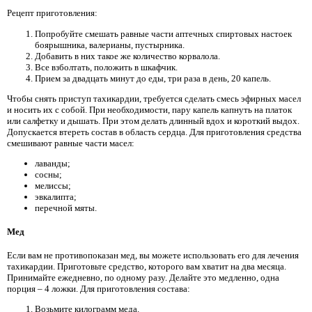
Рецепт приготовления:
Попробуйте смешать равные части аптечных спиртовых настоек
боярышника, валерианы, пустырника.
Добавить в них такое же количество корвалола.
Все взболтать, положить в шкафчик.
Прием за двадцать минут до еды, три раза в день, 20 капель.
Чтобы снять приступ тахикардии, требуется сделать смесь эфирных масел
и носить их с собой. При необходимости, пару капель капнуть на платок
или салфетку и дышать. При этом делать длинный вдох и короткий выдох.
Допускается втереть состав в область сердца. Для приготовления средства
смешивают равные части масел:
лаванды;
сосны;
мелиссы;
эвкалипта;
перечной мяты.
Мед
Если вам не противопоказан мед, вы можете использовать его для лечения
тахикардии. Приготовьте средство, которого вам хватит на два месяца.
Принимайте ежедневно, по одному разу. Делайте это медленно, одна
порция – 4 ложки. Для приготовления состава:
Возьмите килограмм меда.