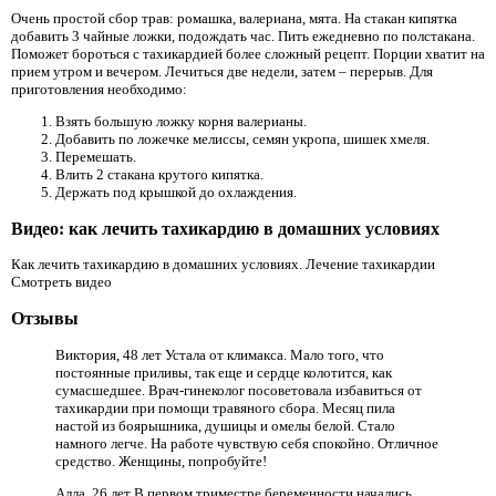
Очень простой сбор трав: ромашка, валериана, мята. На стакан кипятка
добавить 3 чайные ложки, подождать час. Пить ежедневно по полстакана.
Поможет бороться с тахикардией более сложный рецепт. Порции хватит на
прием утром и вечером. Лечиться две недели, затем – перерыв. Для
приготовления необходимо:
Взять большую ложку корня валерианы.
Добавить по ложечке мелиссы, семян укропа, шишек хмеля.
Перемешать.
Влить 2 стакана крутого кипятка.
Держать под крышкой до охлаждения.
Видео: как лечить тахикардию в домашних условиях
Как лечить тахикардию в домашних условиях. Лечение тахикардии
Смотреть видео
Отзывы
Виктория, 48 лет ­Устала от климакса. Мало того, что
постоянные приливы, так еще и сердце колотится, как
сумасшедшее. Врач-гинеколог посоветовала избавиться от
тахикардии при помощи травяного сбора. Месяц пила
настой из боярышника, душицы и омелы белой. Стало
намного легче. На работе чувствую себя спокойно. Отличное
средство. Женщины, попробуйте!
Алла, 26 лет ­В первом триместре беременности начались