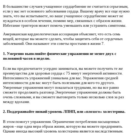
В большинстве случаев учащенное сердцебиение не считается серьезным,
если у вас нет основного заболевания сердца. Вашему врачу все еще нужно
знать, что вы испытываете, но ваше учащенное сердцебиение может не
нуждаться в особом лечении, помимо мер, связанных с образом жизни.
Избегание триггеров может помочь уменьшить или устранить симптомы.
Американская кардиологическая ассоциация объясняет, что есть семь
вещей, которые вы можете сделать, чтобы защитить себя от сердечных
заболеваний. Они называют эти советы простыми в жизни 7.
1. Умеренно выполняйте физические упражнения не менее двух с
половиной часов в неделю.
Если вы предпочитаете усердно заниматься, вы можете получить те же
преимущества для здоровья сердца с 75 минут энергичной активности.
Интенсивность упражнений уникальна для вас. Упражнения средней
интенсивности для вас могут быть полезными для кого-то другого.
Умеренные упражнения могут показаться трудными, но вы все равно
сможете продолжить разговор.Энергичные упражнения должны быть
очень сложными, и вы сможете выговорить только несколько слов за раз
между вдохами.
2. Поддерживайте низкий уровень ЛПНП, или «плохого» холестерина.
В этом помогут упражнения. Ограничение потребления насыщенных
жиров - еще одна мера образа жизни, которую вы можете предпринять.
Однако иногда высокий уровень холестерина является наследственным.