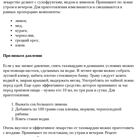
лекарство делают с сухофруктами, медом и лимоном. Принимают по ложке
утром и вечером. Для приготовления измельчаются и смешиваются в
равных пропорциях компоненты:
лимон;
мед;
курага;
чернослив;
грецкий орех;
изюм.
При низком давлении
Если у вас низкое давление, снять тахикардию в домашних условиях можно
при помощи настоек, сделанных на водке. В летнее время можно собрать
луговой клевер, набить плотно стеклянную банку. Траву следует залить
водкой и, закрыв крышкой, выдержать месяц. Употреблять по чайной ложке
перед едой. Еще одно эффективное средство, которое принимают за час
перед приемом пищи – нужно его 10 мл, по три раза в сутки. Для
приготовления:
Выжать сок большого лимона.
Добавить по 100 грамм сока клюквы, моркови, черноплодной
рябины.
Влить стакан водки.
Очень вкусное и эффективное лекарство от тахикардии можно приготовить
с ягодами. Принимают по полстакана, по утрам и вечерам. Рецепт