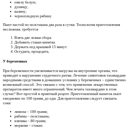
омелу белую;
душицу;
калину;
черноплодную рябину.
Пьют настой по полстакана два раза в сутки. Технология приготовления
несложная, требуется:
Взять две ложки сбора.
Добавить стакан кипятка.
Держать под крышкой 15 минут.
Остудить, процедить.
У беременных
При беременности увеличивается нагрузка на внутренние органы, что
приводит к нарушению сердечного ритма. Лечение симптомов тахикардии
народными средствами в домашних условиях у беременных – единственно
возможный способ. Это связано с тем, что применение лекарственных
препаратов имеет много ограничений. Чем лечить тахикардию в этом
случае? Вот простой и приятный рецепт. Приготовленный напиток пьют
ежедневно по 100 грамм, до еды. Для приготовления следует смешать
соки:
лимона – 100 грамм;
рябины – полстакана;
клюквы – 80 грамм;
моркови – стакан.