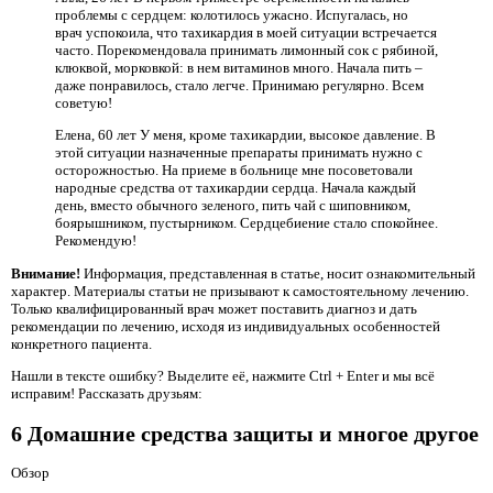
проблемы с сердцем: колотилось ужасно. Испугалась, но
врач успокоила, что тахикардия в моей ситуации встречается
часто. Порекомендовала принимать лимонный сок с рябиной,
клюквой, морковкой: в нем витаминов много. Начала пить –
даже понравилось, стало легче. Принимаю регулярно. Всем
советую!
Елена, 60 лет ­У меня, кроме тахикардии, высокое давление. В
этой ситуации назначенные препараты принимать нужно с
осторожностью. На приеме в больнице мне посоветовали
народные средства от тахикардии сердца. Начала каждый
день, вместо обычного зеленого, пить чай с шиповником,
боярышником, пустырником. Сердцебиение стало спокойнее.
Рекомендую!
Внимание!
Информация, представленная в статье, носит ознакомительный
характер. Материалы статьи не призывают к самостоятельному лечению.
Только квалифицированный врач может поставить диагноз и дать
рекомендации по лечению, исходя из индивидуальных особенностей
конкретного пациента.
Нашли в тексте ошибку? Выделите её, нажмите Ctrl + Enter и мы всё
исправим! Рассказать друзьям:
6 Домашние средства защиты и многое другое
Обзор