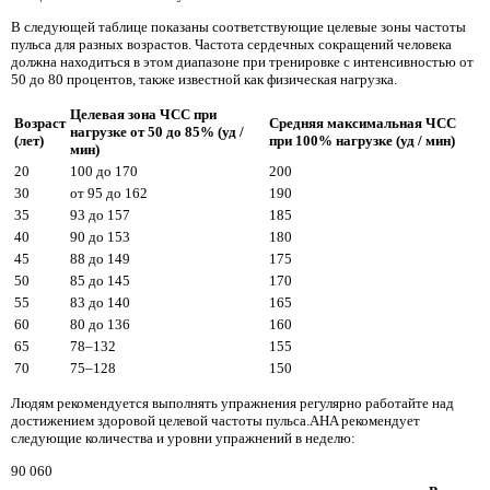
В следующей таблице показаны соответствующие целевые зоны частоты
пульса для разных возрастов. Частота сердечных сокращений человека
должна находиться в этом диапазоне при тренировке с интенсивностью от
50 до 80 процентов, также известной как физическая нагрузка.
Целевая зона ЧСС при
Возраст
Средняя максимальная ЧСС
нагрузке от 50 до 85% (уд /
(лет)
при 100% нагрузке (уд / мин)
мин)
20
100 до 170
200
30
от 95 до 162
190
35
93 до 157
185
40
90 до 153
180
45
88 до 149
175
50
85 до 145
170
55
83 до 140
165
60
80 до 136
160
65
78–132
155
70
75–128
150
Людям рекомендуется выполнять упражнения регулярно работайте над
достижением здоровой целевой частоты пульса.AHA рекомендует
следующие количества и уровни упражнений в неделю:
90 060