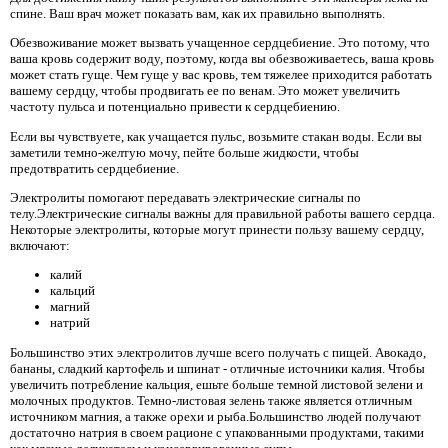
спине. Ваш врач может показать вам, как их правильно выполнять.
Обезвоживание может вызвать учащенное сердцебиение. Это потому, что
ваша кровь содержит воду, поэтому, когда вы обезвоживаетесь, ваша кровь
может стать гуще. Чем гуще у вас кровь, тем тяжелее приходится работать
вашему сердцу, чтобы продвигать ее по венам. Это может увеличить
частоту пульса и потенциально привести к сердцебиению.
Если вы чувствуете, как учащается пульс, возьмите стакан воды. Если вы
заметили темно-желтую мочу, пейте больше жидкости, чтобы
предотвратить сердцебиение.
Электролиты помогают передавать электрические сигналы по
телу.Электрические сигналы важны для правильной работы вашего сердца.
Некоторые электролиты, которые могут принести пользу вашему сердцу,
включают:
калий
кальций
магний
натрий
Большинство этих электролитов лучше всего получать с пищей. Авокадо,
бананы, сладкий картофель и шпинат - отличные источники калия. Чтобы
увеличить потребление кальция, ешьте больше темной листовой зелени и
молочных продуктов. Темно-листовая зелень также является отличным
источником магния, а также орехи и рыба.Большинство людей получают
достаточно натрия в своем рационе с упакованными продуктами, такими