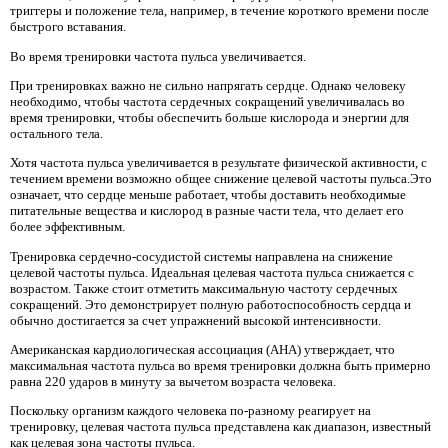
триггеры и положение тела, например, в течение короткого времени после
быстрого вставания.
Во время тренировки частота пульса увеличивается.
При тренировках важно не сильно напрягать сердце. Однако человеку
необходимо, чтобы частота сердечных сокращений увеличивалась во
время тренировки, чтобы обеспечить больше кислорода и энергии для
остального тела.
Хотя частота пульса увеличивается в результате физической активности, с
течением времени возможно общее снижение целевой частоты пульса.Это
означает, что сердце меньше работает, чтобы доставить необходимые
питательные вещества и кислород в разные части тела, что делает его
более эффективным.
Тренировка сердечно-сосудистой системы направлена ​​на снижение
целевой частоты пульса. Идеальная целевая частота пульса снижается с
возрастом. Также стоит отметить максимальную частоту сердечных
сокращений. Это демонстрирует полную работоспособность сердца и
обычно достигается за счет упражнений высокой интенсивности.
Американская кардиологическая ассоциация (AHA) утверждает, что
максимальная частота пульса во время тренировки должна быть примерно
равна 220 ударов в минуту за вычетом возраста человека.
Поскольку организм каждого человека по-разному реагирует на
тренировку, целевая частота пульса представлена ​​как диапазон, известный
как целевая зона частоты пульса.