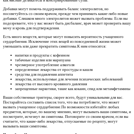
как мясные деликатесы и консервированные супы.
Добавки могут помочь поддерживать баланс электролитов, но
посоветуйтесь со своим врачом, прежде чем принимать какие-либо новые
добавки. Слишком много электролитов может вызвать проблемы. Если вы
подозреваете, что у вас может быть дисбаланс, врач может проверить вашу
мочу и кровь для подтверждения.
Есть много веществ, которые могут повысить вероятность учащенного
сердцебиения. Исключение этих вещей из повседневной жизни может
уменьшить или даже прекратить симптомы.К ним относятся:
напитки и продукты с кофеином
табачные изделия или марихуана
чрезмерное употребление алкоголя
определенные лекарства от простуды и кашля
средства для подавления аппетита
лекарства, используемые для лечения психических заболеваний
лекарства от высокого кровяного давления
запрещенные наркотики, такие как кокаин, спид или метамфетамины
Ваши собственные триггеры, скорее всего, будут уникальными для вас.
Постарайтесь составить список того, что вы потребляете, что может
вызвать учащенное сердцебиение.По возможности избегайте любых
предметов, которые, по вашему мнению, могут вызывать ваши симптомы, и
посмотрите, исчезнут ли симптомы. Поговорите со своим врачом, если вы
считаете, что какие-либо лекарства, отпускаемые по рецепту, могут
вызывать ваши симптомы.