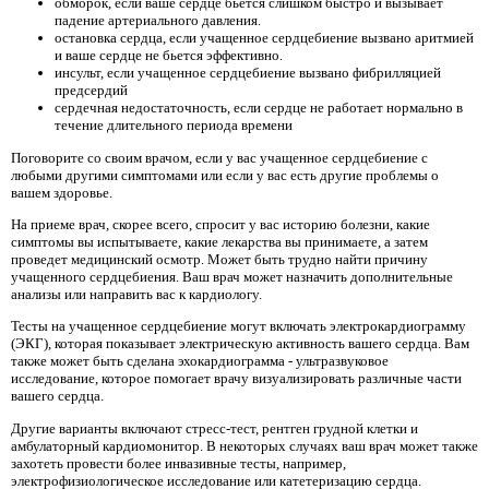
обморок, если ваше сердце бьется слишком быстро и вызывает
падение артериального давления.
остановка сердца, если учащенное сердцебиение вызвано аритмией
и ваше сердце не бьется эффективно.
инсульт, если учащенное сердцебиение вызвано фибрилляцией
предсердий
сердечная недостаточность, если сердце не работает нормально в
течение длительного периода времени
Поговорите со своим врачом, если у вас учащенное сердцебиение с
любыми другими симптомами или если у вас есть другие проблемы о
вашем здоровье.
На приеме врач, скорее всего, спросит у вас историю болезни, какие
симптомы вы испытываете, какие лекарства вы принимаете, а затем
проведет медицинский осмотр. Может быть трудно найти причину
учащенного сердцебиения. Ваш врач может назначить дополнительные
анализы или направить вас к кардиологу.
Тесты на учащенное сердцебиение могут включать электрокардиограмму
(ЭКГ), которая показывает электрическую активность вашего сердца. Вам
также может быть сделана эхокардиограмма - ультразвуковое
исследование, которое помогает врачу визуализировать различные части
вашего сердца.
Другие варианты включают стресс-тест, рентген грудной клетки и
амбулаторный кардиомонитор. В некоторых случаях ваш врач может также
захотеть провести более инвазивные тесты, например,
электрофизиологическое исследование или катетеризацию сердца.