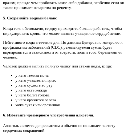
врачом, прежде чем пробовать какие-либо добавки, особенно если он
также принимает лекарства по рецепту.
5. Сохраняйте водный баланс
Когда тело обезвожено, сердцу приходится больше работать, чтобы
циркулировать кровь, что может вызвать учащенное сердцебиение.
Пейте много воды в течение дня. По данным Центров по контролю и
профилактике заболеваний (CDC), рекомендуемая сумма будет
варьироваться в зависимости от возраста, пола и того, беременна ли
человек.
Человек должен выпить полную чашку или стакан воды, когда:
у него темная моча
у него учащается пульс
у него сухость во рту
у него есть жажда
у него болит голова
у него кружится голова
кожа сухая или срезанная.
6. Избегайте чрезмерного употребления алкоголя.
Алкоголь является депрессантом и обычно не повышает частоту
сердечных сокращений.