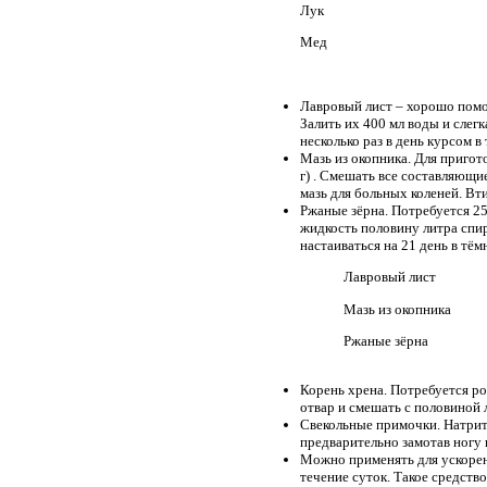
Лук
Мед
Лавровый лист – хорошо помог
Залить их 400 мл воды и слег
несколько раз в день курсом в
Мазь из окопника. Для пригот
г) . Смешать все составляющи
мазь для больных коленей. Вт
Ржаные зёрна. Потребуется 25
жидкость половину литра спирт
настаиваться на 21 день в тё
Лавровый лист
Мазь из окопника
Ржаные зёрна
Корень хрена. Потребуется ро
отвар и смешать с половиной л
Свекольные примочки. Натрите
предварительно замотав ногу 
Можно применять для ускорен
течение суток. Такое средств