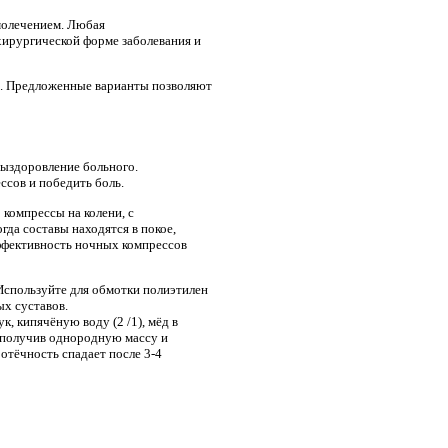
амолечением. Любая
хирургической форме заболевания и
х. Предложенные варианты позволяют
выздоровление больного.
ссов и победить боль.
 компрессы на колени, с
гда составы находятся в покое,
эффективность ночных компрессов
Используйте для обмотки полиэтилен
ых суставов.
, кипячёную воду (2 /1), мёд в
, получив однородную массу и
 отёчность спадает после 3-4