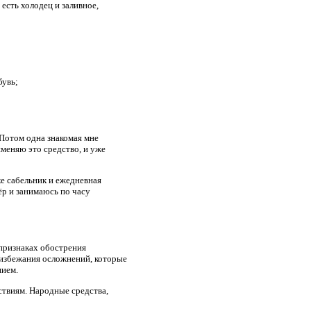
есть холодец и заливное,
бувь;
 Потом одна знакомая мне
именяю это средство, и уже
ке сабельник и ежедневная
ёр и занимаюсь по часу
признаках обострения
 избежания осложнений, которые
нием.
ствиям. Народные средства,