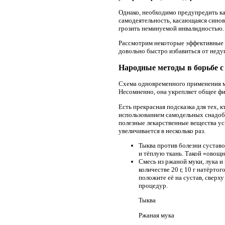
Однако, необходимо предупредить ка
самодеятельность, касающаяся синов
грозить неминуемой инвалидностью.
Рассмотрим некоторые эффективные 
довольно быстро избавиться от неду
Народные методы в борьбе с
Схема одновременного применения ме
Несомненно, она укрепляет общее фи
Есть прекрасная подсказка для тех, 
использованием самодельных снадобий
полезные лекарственные вещества ус
увеличивается в несколько раз.
Тыква против болезни суставо
и тёплую ткань. Такой «овощн
Смесь из ржаной муки, лука и
количестве 20 г, 10 г натёрт
положите её на сустав, сверху
процедур.
Тыква
Ржаная мука