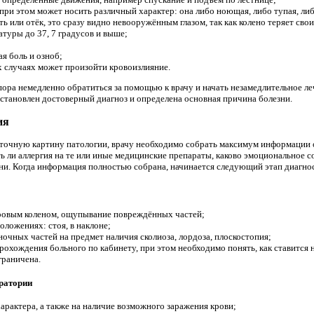
 при этом может носить различный характер: она либо ноющая, либо тупая, ли
 или отёк, это сразу видно невооружённым глазом, так как колено теряет св
уры до 37, 7 градусов и выше;
ая боль и озноб;
х случаях может произойти кровоизлияние.
 пора немедленно обратиться за помощью к врачу и начать незамедлительное л
 установлен достоверный диагноз и определена основная причина болезни.
ия
 точную картину патологии, врачу необходимо собрать максимум информации 
ь ли аллергия на те или иные медицинские препараты, каково эмоциональное 
ни. Когда информация полностью собрана, начинается следующий этап диагн
ровым коленом, ощупывание повреждённых частей;
оложениях: стоя, в наклоне;
очных частей на предмет наличия сколиоза, лордоза, плоскостопия;
рохождения больного по кабинету, при этом необходимо понять, как ставится но
граничена.
ратории
арактера, а также на наличие возможного заражения крови;