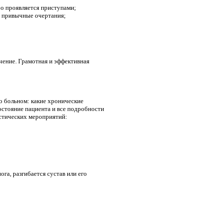
бо проявляется приступами;
ои привычные очертания;
ечение. Грамотная и эффективная
о больном: какие хронические
состояние пациента и все подробности
остических мероприятий:
га, разгибается сустав или его