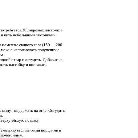
потребуется 30 лавровых листочков.
ть и пить небольшими глоточками
о помельче свиного сала (150 — 200
ого можно использовать полученную
м.
евший отвар и остудить. Добавить в
лтать настойку и поставить
ь минут выдержать на огне. Остудить
я.
сверху тёплую повязку,
рекомендуется мелкими порциями в
я мочегонным.