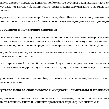
остную систему немалому испытанию. Коленные суставы очень важная часть ск
уставах нет патологий, мы двигаемся легко и редко задумываемся о возможных
ваются.
суставах, приносит массу проблем и неудобств. Что это за явление, почему в
 синовит, и как с ним можно бороться, используя нетрадиционные методы мед
суставов и появление синовита
о все части коленного сустава покрыты специальной оболочкой, которая назыв
т части колена от разных повреждений, образуя синовиальную жидкость или т
ются, и не происходит непосредственного трения костных тканей между собой.
го ушиба или увечья, начинается постепенное скапливание жидкости в синовиа
, называемой синовитом.
не потеряли своей основной двигательной функции, следует после получения 
т оказать квалифицированную помощь и не допустит скопления жидкости в коле
а помогает основной терапии, будь это консервативный метод или хирургиче
плексном лечении.
 суставе начала скапливаться жидкость: симптомы и признак
здорового сустава покрыты синовиальной оболочкой, она постоянно вырабаты
новится слишком много и начинают проявляться характерные симптомы:
 определённые движения, например спускание и подъём по лестнице;