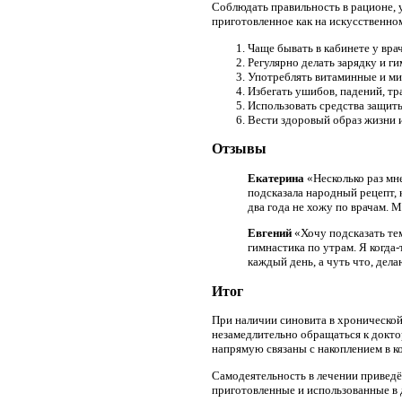
Соблюдать правильность в рационе, 
приготовленное как на искусственном 
Чаще бывать в кабинете у вра
Регулярно делать зарядку и ги
Употреблять витаминные и ми
Избегать ушибов, падений, тр
Использовать средства защит
Вести здоровый образ жизни 
Отзывы
Екатерина
«Несколько раз мн
подсказала народный рецепт, к
два года не хожу по врачам. М
Евгений
«Хочу подсказать тем
гимнастика по утрам. Я когда
каждый день, а чуть что, дел
Итог
При наличии синовита в хронической
незамедлительно обращаться к докт
напрямую связаны с накоплением в к
Самодеятельность в лечении приведё
приготовленные и использованные в