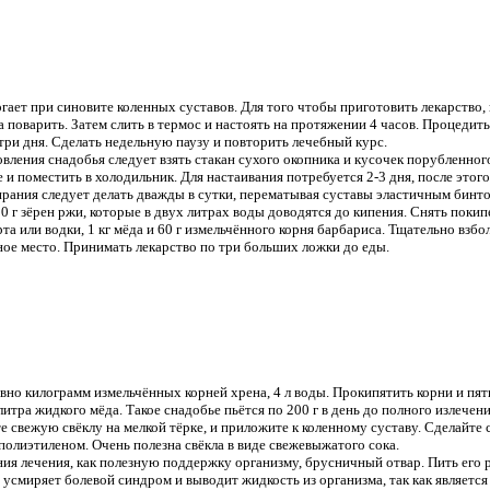
ает при синовите коленных суставов. Для того чтобы приготовить лекарство, 
ка поварить. Затем слить в термос и настоять на протяжении 4 часов. Процеди
 три дня. Сделать недельную паузу и повторить лечебный курс.
овления снадобья следует взять стакан сухого окопника и кусочек порубленног
е и поместить в холодильник. Для настаивания потребуется 2-3 дня, после эт
ирания следует делать дважды в сутки, перематывая суставы эластичным бинто
0 г зёрен ржи, которые в двух литрах воды доводятся до кипения. Снять покип
а или водки, 1 кг мёда и 60 г измельчённого корня барбариса. Тщательно взбо
мное место. Принимать лекарство по три больших ложки до еды.
вно килограмм измельчённых корней хрена, 4 л воды. Прокипятить корни и пят
итра жидкого мёда. Такое снадобье пьётся по 200 г в день до полного излечени
 свежую свёклу на мелкой тёрке, и приложите к коленному суставу. Сделайте 
полиэтиленом. Очень полезна свёкла в виде свежевыжатого сока.
ия лечения, как полезную поддержку организму, брусничный отвар. Пить его 
о усмиряет болевой синдром и выводит жидкость из организма, так как являетс