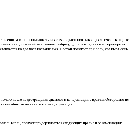
отовления можно использовать как свежие растения, так и сухие смеси, которы
сячелистник, пижма обыкновенная, чабрец, душица в одинаковых пропорциях. 
оставляется на два часа настаиваться. Настой помогает при боли, его пьют семь
 только после подтверждения диагноза и консультации с врачом. Осторожно и
них способны вызвать аллергическую реакцию.
ивалась вновь, следует придерживаться следующих правил и рекомендаций: