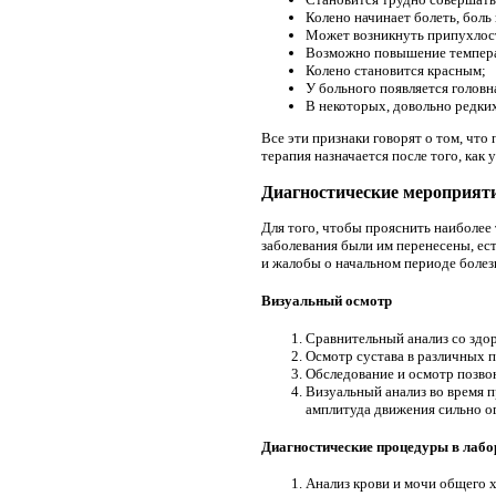
Колено начинает болеть, боль
Может возникнуть припухлость
Возможно повышение температ
Колено становится красным;
У больного появляется головн
В некоторых, довольно редки
Все эти признаки говорят о том, что
терапия назначается после того, как
Диагностические мероприят
Для того, чтобы прояснить наиболее
заболевания были им перенесены, ест
и жалобы о начальном периоде болез
Визуальный осмотр
Сравнительный анализ со здо
Осмотр сустава в различных п
Обследование и осмотр позвон
Визуальный анализ во время п
амплитуда движения сильно о
Диагностические процедуры в лабо
Анализ крови и мочи общего х