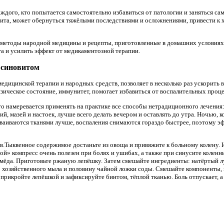
ждого, кто попытается самостоятельно избавиться от патологии и заняться с
ита, может обернуться тяжёлыми последствиями и осложнениями, привести к 
методы народной медицины и рецепты, приготовленные в домашних условия
га и усилить эффект от медикаментозной терапии.
 синовитом
дицинской терапии и народных средств, позволяет в несколько раз ускорить 
зическое состояние, иммунитет, помогает избавиться от воспалительных проце
кто намеревается применять на практике все способы нетрадиционного лечения:
, мазей и настоек, лучше всего делать вечером и оставлять до утра. Ночью, ко
ваиваются тканями лучше, воспаления снимаются гораздо быстрее, поэтому 
в.Тыквенное содержимое достаньте из овоща и привяжите к больному колену. 
ой» компресс очень полезен при болях и ушибах, а также при синусите коленн
 мёда. Приготовьте ржаную лепёшку. Затем смешайте ингредиенты: натёртый лук
ого хозяйственного мыла и половину чайной ложки соды. Смешайте компоненты
 прикройте лепёшкой и зафиксируйте бинтом, тёплой тканью. Боль отпускает, а