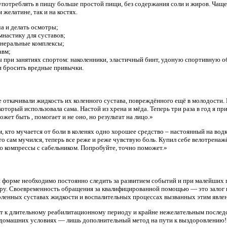
употреблять в пищу больше простой пищи, без содержания соли и жиров. Чаще 
желатине, так и на костях.
ча и делать осмотры;
мнастику для суставов;
неральные комплексы;
авм;
ы при занятиях спортом: наколенники, эластичный бинт, удоную спортивную о
и бросить вредные привычки.
е откачивали жидкость их коленного сустава, повреждённого ещё в молодости.
оторый использовала сама. Настой из хрена и мёда. Теперь три раза в год я пр
ожет быть , помогает и не оно, но результат на лицо.»
, кто мучается от боли в коленях одно хорошее средство – настоянный на вод
-то сам мучился, теперь все реже и реже чувствую боль. Купил себе велотренаж
аю компрессы с сабельником. Попробуйте, точно поможет.»
 форме необходимо постоянно следить за развитием событий и при малейших 
ору. Своевременность обращения за квалифицированной помощью — это залог
оленных суставах жидкости и воспалительных процессах вызванных этим явле
т к длительному реабилитационному периоду и крайне нежелательным послед
 домашних условиях — лишь дополнительный метод на пути к выздоровлению!