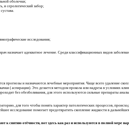
льной оболочки;
ь, и серологический забор;
сустава.
вмографические исследования;
 врач назначает адекватное лечение. Среди классификационных видов заболева
тся прогнозы и назначаются лечебные мероприятия. Чаще всего удаление скопл
ткачки ( аспирации). Это делается методом прокола или надреза в условиях кл
проходит без обезболивания, для этого используются сильные препараты аналь
ораторию, для того чтобы понять характер патологических процессов, происхо
ейшее исследование помогает предотвратить скопление жидкости в дальнейшем
ают к снятию отёчности, вот здесь как раз и используются в полной мере н