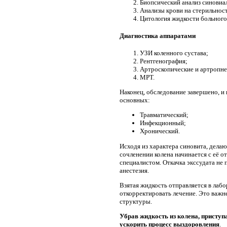
Биопсический анализ синовиа
Анализы крови на стерильност
Цитология жидкости больного 
Диагностика аппаратами
УЗИ коленного сустава;
Рентгенография;
Артроскопические и артропне
МРТ.
Наконец, обследование завершено, и
основных:
Травматический;
Инфекционный;
Хронический.
Исходя из характера синовита, делаю
сочленении колена начинается с её о
специалистом. Откачка экссудата не 
анестезия.
Взятая жидкость отправляется в лаб
откорректировать лечение. Это важн
структуры.
Убрав жидкость из колена, приступ
ускорить процесс выздоровления
.