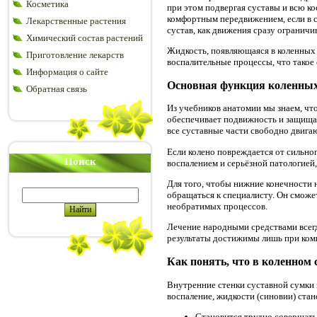
Косметика
при этом подвергая суставы и всю к
комфортным передвижением, если в с
Лекарственные растения
сустав, как движения сразу ограничи
Химический состав растений
Жидкость, появляющаяся в коленных 
Приготовление лекарств
воспалительные процессы, что такое
Информация о сайте
Основная функция коленных 
Обратная связь
Из учебников анатомии мы знаем, чт
обеспечивает подвижность и защищае
все суставные части свободно двига
Если колено повреждается от сильно
Поиск
воспалением и серьёзной патологией
Для того, чтобы нижние конечности 
обращаться к специалисту. Он сможе
необратимых процессов.
Лечение народными средствами всегд
результаты достижимы лишь при ком
Как понять, что в коленном
Внутренние стенки суставной сумки 
воспаление, жидкости (синовии) ста
Становится трудно совершать