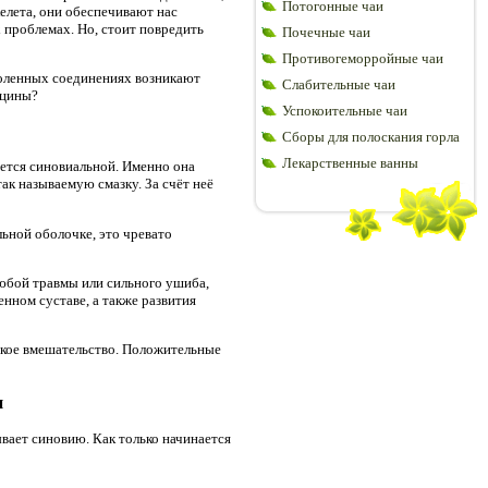
Потогонные чаи
елета, они обеспечивают нас
 проблемах. Но, стоит повредить
Почечные чаи
Противогеморройные чаи
 коленных соединениях возникают
Слабительные чаи
ицины?
Успокоительные чаи
Сборы для полоскания горла
Лекарственные ванны
ается синовиальной. Именно она
ак называемую смазку. За счёт неё
льной оболочке, это чревато
любой травмы или сильного ушиба,
нном суставе, а также развития
ское вмешательство. Положительные
и
вает синовию. Как только начинается