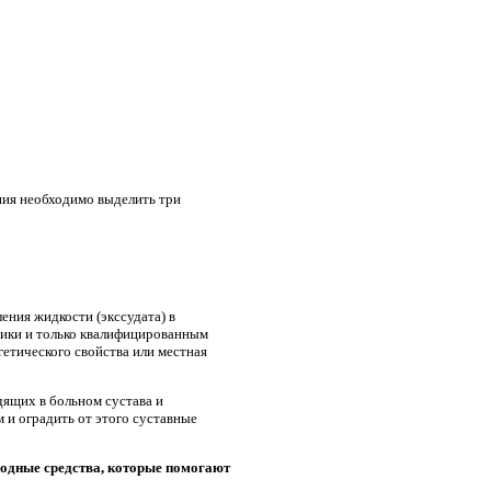
ния необходимо выделить три
ения жидкости (экссудата) в
иники и только квалифицированным
гетического свойства или местная
дящих в больном сустава и
 и оградить от этого суставные
ародные средства, которые помогают