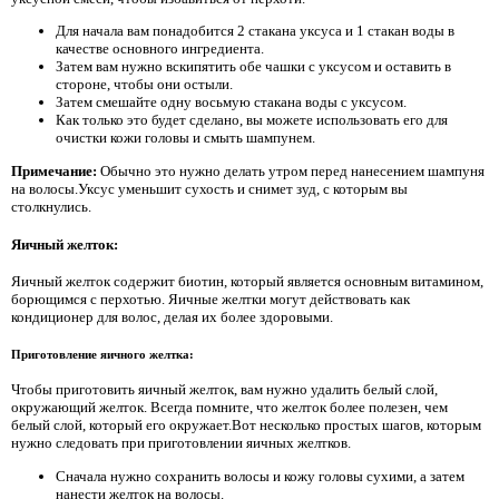
Для начала вам понадобится 2 стакана уксуса и 1 стакан воды в
качестве основного ингредиента.
Затем вам нужно вскипятить обе чашки с уксусом и оставить в
стороне, чтобы они остыли.
Затем смешайте одну восьмую стакана воды с уксусом.
Как только это будет сделано, вы можете использовать его для
очистки кожи головы и смыть шампунем.
Примечание:
Обычно это нужно делать утром перед нанесением шампуня
на волосы.Уксус уменьшит сухость и снимет зуд, с которым вы
столкнулись.
Яичный желток:
Яичный желток содержит биотин, который является основным витамином,
борющимся с перхотью. Яичные желтки могут действовать как
кондиционер для волос, делая их более здоровыми.
Приготовление яичного желтка:
Чтобы приготовить яичный желток, вам нужно удалить белый слой,
окружающий желток. Всегда помните, что желток более полезен, чем
белый слой, который его окружает.Вот несколько простых шагов, которым
нужно следовать при приготовлении яичных желтков.
Сначала нужно сохранить волосы и кожу головы сухими, а затем
нанести желток на волосы.