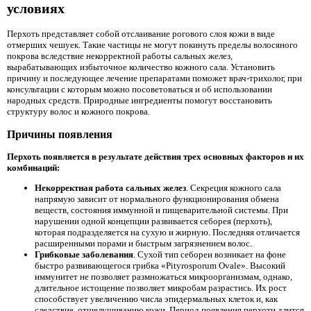
условиях
Перхоть представляет собой отслаивание рогового слоя кожи в виде
отмерших чешуек. Такие частицы не могут покинуть пределы волосяного
покрова вследствие некорректной работы сальных желез,
вырабатывающих избыточное количество кожного сала. Установить
причину и последующее лечение препаратами поможет врач-трихолог, при
консультации с которым можно посоветоваться и об использовании
народных средств. Природные ингредиенты помогут восстановить
структуру волос и кожного покрова.
Причины появления
Перхоть появляется в результате действия трех основных факторов и их
комбинаций:
Некорректная работа сальных желез
. Секреция кожного сала
напрямую зависит от нормального функционирования обмена
веществ, состояния иммунной и пищеварительной системы. При
нарушении одной концепции развивается себорея (перхоть),
которая подразделяется на сухую и жирную. Последняя отличается
расширенными порами и быстрым загрязнением волос.
Грибковые заболевания
. Сухой тип себореи возникает на фоне
быстро развивающегося грибка «Pityrosporum Ovale». Высокий
иммунитет не позволяет размножаться микроорганизмам, однако,
длительное истощение позволяет микробам разрастись. Их рост
способствует увеличению числа эпидермальных клеток и, как
следствие, отшелушиванию кожи. Период появления перхоти длится