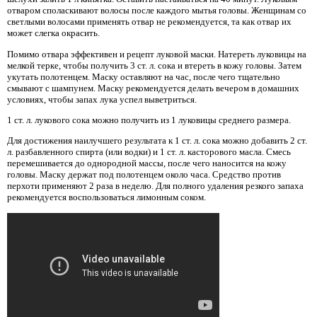
отваром споласкивают волосы после каждого мытья головы. Женщинам со
светлыми волосами применять отвар не рекомендуется, та как отвар их
может слегка окрасить.
Помимо отвара эффективен и рецепт луковой маски. Натереть луковицы на
мелкой терке, чтобы получить 3 ст. л. сока и втереть в кожу головы. Затем
укутать полотенцем. Маску оставляют на час, после чего тщательно
смывают с шампунем. Маску рекомендуется делать вечером в домашних
условиях, чтобы запах лука успел выветриться.
1 ст. л. лукового сока можно получить из 1 луковицы среднего размера.
Для достижения наилучшего результата к 1 ст. л. сока можно добавить 2 ст.
л. разбавленного спирта (или водки) и 1 ст. л. касторового масла. Смесь
перемешивается до однородной массы, после чего наносится на кожу
головы. Маску держат под полотенцем около часа. Средство против
перхоти применяют 2 раза в неделю. Для полного удаления резкого запаха
рекомендуется воспользоваться лимонным соком.