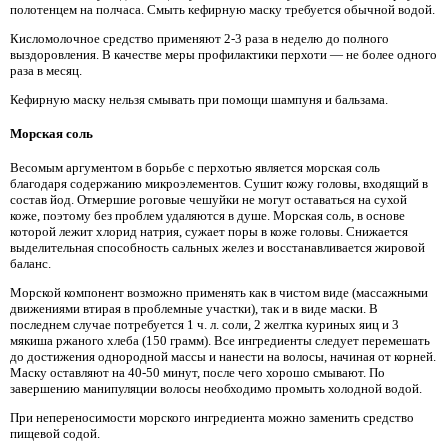
полотенцем на полчаса. Смыть кефирную маску требуется обычной водой.
Кисломолочное средство применяют 2-3 раза в неделю до полного
выздоровления. В качестве меры профилактики перхоти — не более одного
раза в месяц.
Кефирную маску нельзя смывать при помощи шампуня и бальзама.
Морская соль
Весомым аргументом в борьбе с перхотью является морская соль
благодаря содержанию микроэлементов. Сушит кожу головы, входящий в
состав йод. Отмершие роговые чешуйки не могут оставаться на сухой
коже, поэтому без проблем удаляются в душе. Морская соль, в основе
которой лежит хлорид натрия, сужает поры в коже головы. Снижается
выделительная способность сальных желез и восстанавливается жировой
баланс.
Морской компонент возможно применять как в чистом виде (массажными
движениями втирая в проблемные участки), так и в виде маски. В
последнем случае потребуется 1 ч. л. соли, 2 желтка куриных яиц и 3
мякиша ржаного хлеба (150 грамм). Все ингредиенты следует перемешать
до достижения однородной массы и нанести на волосы, начиная от корней.
Маску оставляют на 40-50 минут, после чего хорошо смывают. По
завершению манипуляции волосы необходимо промыть холодной водой.
При непереносимости морского ингредиента можно заменить средство
пищевой содой.