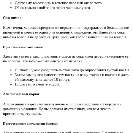
Дайте ему высохнуть в течение часа или около того.
Обязательно смойте его через час шампунем.
Сок нима:
Ним - очень хорошее средство от перхоти, и он содержится в большинстве
шампуней в качестве одного из основных ингредиентов. Нанесение сока
нима на волосы не делает их грязными, как творог, нанесенный на волосы.
Приготовление сока нима:
Здесь вы узнаете, как приготовить смесь из сока нима перед нанесением ее
на волосы. Это поможет избавиться от перхоти.
Сначала нужно раздавить листья нима до образования густой пасты.
Затем вам нужно нанести эту пасту на кожу головы и волосы и дать
ей высохнуть не менее 10 минут.
После этого смойте водой.
Апельсиновая корка:
Апельсиновая корка считается очень хорошим средством от перхоти в
домашних условиях. Но вы должны иметь в виду, как вам нужно
приготовить эту смесь.
Приготовление апельсиновой корки:
Апельсиновая кожура содержит кальций, магний, витамин А и пищевые