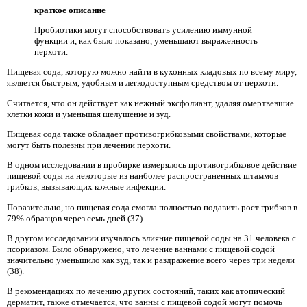
краткое описание
Пробиотики могут способствовать усилению иммунной
функции и, как было показано, уменьшают выраженность
перхоти.
Пищевая сода, которую можно найти в кухонных кладовых по всему миру,
является быстрым, удобным и легкодоступным средством от перхоти.
Считается, что он действует как нежный эксфолиант, удаляя омертвевшие
клетки кожи и уменьшая шелушение и зуд.
Пищевая сода также обладает противогрибковыми свойствами, которые
могут быть полезны при лечении перхоти.
В одном исследовании в пробирке измерялось противогрибковое действие
пищевой соды на некоторые из наиболее распространенных штаммов
грибков, вызывающих кожные инфекции.
Поразительно, но пищевая сода смогла полностью подавить рост грибков в
79% образцов через семь дней (37).
В другом исследовании изучалось влияние пищевой соды на 31 человека с
псориазом. Было обнаружено, что лечение ваннами с пищевой содой
значительно уменьшило как зуд, так и раздражение всего через три недели
(38).
В рекомендациях по лечению других состояний, таких как атопический
дерматит, также отмечается, что ванны с пищевой содой могут помочь