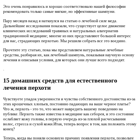
Это очень понравилось и хорошо соответствовало нашей философии
рекомендовать только самые мягкие, но эффективные шампуни.
Пару месяцев назад я наткнулся на статью о лечебной силе меда.
Дальнейшие исследования показали, что существует целое движение
клинических исследований травяных и натуральных альтернатив
традиционной медицине; многие из них представляют большой интерес
для нас, страдающих перхотью. Мы решили собрать все это воедино.
Прочтите эту статью, пока мы представляем натуральные лечебные
средства, разбирая их, как лечебный шампунь, показывая научную основу
лечения и описывая условия, для которых они лучше всего подходят.
.
15 домашних средств для естественного
лечения перхоти
Чувствуете упадок уверенности и чувства собственного достоинства из-за
этих крошечных хлопьев, постоянно падающих на ваше черное платье?
Что ж, перхоть - это то, что может навредить вашему поведению на
публике. Перхоть также известна в медицине как себорея, и это состояние
ослабляет кожу головы, в первую очередь из-за плохой расчесывания
волос, стресса и сухой кожи.Итак, теперь вопрос в том, как положить этому
конец?
Теперь, когда вы поняли основную причину появления перхоти, позвольте