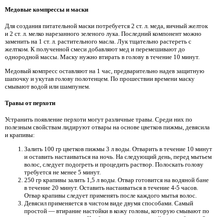
Медовые компрессы и маски
Для создания питательной маски потребуется 2 ст. л. меда, яичный желток
и 2 ст. л. мелко нарезанного зеленого лука. Последний компонент можно
заменить на 1 ст. л. растительного масла. Лук тщательно растереть с
желтком. К полученной смеси добавляют мед и перемешивают до
однородной массы. Маску нужно втирать в голову в течение 10 минут.
Медовый компресс оставляют на 1 час, предварительно надев защитную
шапочку и укутав голову полотенцем. По прошествии времени маску
смывают водой или шампунем.
Травы от перхоти
Устранить появление перхоти могут различные травы. Среди них по
полезным свойствам лидируют отвары на основе цветков пижмы, девясила
и крапивы:
Залить 100 гр цветков пижмы 3 л воды. Отварить в течение 10 минут
и оставить настаиваться на ночь. На следующий день, перед мытьем
волос, следует подогреть и процедить раствор. Полоскать голову
требуется не менее 5 минут.
250 гр крапивы залить 1,5 л воды. Отвар готовится на водяной бане
в течение 20 минут. Оставить настаиваться в течение 4-5 часов.
Отвар крапивы следует применять после каждого мытья волос.
Девясил применяется в чистом виде двумя способами. Самый
простой — втирание настойки в кожу головы, которую смывают по