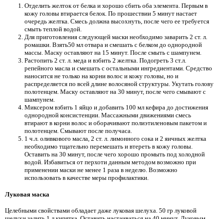
Отделить желток от белка и хорошо сбить оба элемента. Первым в
кожу головы втирается белок. По прошествии 5 минут настает
очередь желтка. Смесь должна высохнуть, после чего ее требуется
смыть теплой водой.
Для приготовления следующей маски необходимо заварить 2 ст. л.
ромашки. Взять50 мл отвара и смешать с белком до однородной
массы. Маску оставляют на 15 минут. После смыть с шампунем.
Растопить 2 ст. л. меда и взбить 2 желтка. Подогреть 3 ст.л.
репейного масла и смешать с остальными ингредиентами. Средство
наносится не только на корни волос и кожу головы, но и
распределяется по всей длине волосяной структуры. Укутать голову
полотенцем. Маску оставляют на 30 минут, после чего смывают с
шампунем.
Миксером взбить 1 яйцо и добавить 100 мл кефира до достижения
однородной консистенции. Массажными движениями смесь
втирают в корни волос и оборачивают полиэтиленовым пакетом и
полотенцем. Смывают после получаса.
1 ч.л. оливкового масла, 2 ст. л. лимонного сока и 2 яичных желтка
необходимо тщательно перемешать и втереть в кожу головы.
Оставить на 30 минут, после чего хорошо промыть под холодной
водой. Избавиться от перхоти данным методом возможно при
применении маски не менее 1 раза в неделю. Возможно
использовать в качестве меры профилактики.
Луковая маска
Целебными свойствами обладает даже луковая шелуха. 50 гр луковой
шелухи залить 1 л кипятка. Оставить настаиваться на 40 минут. Луковым