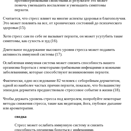
противогрибковыми свойствами.В результате это может
помочь уменьшить воспаление и уменьшить симптомы
перхоти.
Считается, что стресс влияет на многие аспекты здоровья и благополучия.
Это может повлиять на все, от хронических состояний до психического
здоровья (15).
Хотя стресс сам по себе не вызывает перхоти, он может усугубить такие
симптомы, как сухость и зуд (16).
Длительное поддержание высокого уровня стресса может подавить
активность иммунной системы (17).
Ослабленная иммунная система может снизить способность вашего
организма бороться с некоторыми грибковыми инфекциями и кожными
заболеваниями, которые способствуют возникновению перхоти.
Фактически, одно исследование 82 человек с себорейным дерматитом,
одной из наиболее частых причин перхоти, показало, что большинству
эпизодов дерматита предшествовало стрессовое событие в жизни (18).
Чтобы держать уровень стресса под контролем, попробуйте некоторые
методы снижения стресса, такие как медитация, йога, глубокое дыхание
или ароматерапия.
сводка
Стресс может ослабить иммунную систему и снизить
способность организма бороться с инфекциями,