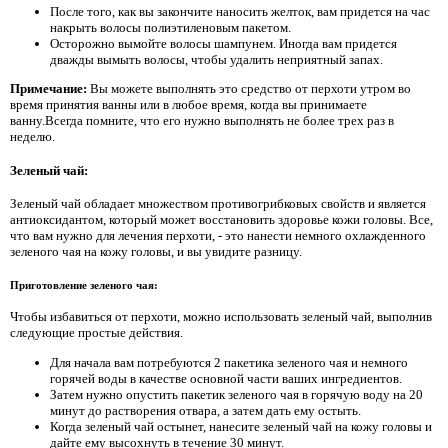
После того, как вы закончите наносить желток, вам придется на час
накрыть волосы полиэтиленовым пакетом.
Осторожно вымойте волосы шампунем. Иногда вам придется
дважды вымыть волосы, чтобы удалить неприятный запах.
Примечание:
Вы можете выполнять это средство от перхоти утром во
время принятия ванны или в любое время, когда вы принимаете
ванну.Всегда помните, что его нужно выполнять не более трех раз в
неделю.
Зеленый чай:
Зеленый чай обладает множеством противогрибковых свойств и является
антиоксидантом, который может восстановить здоровье кожи головы. Все,
что вам нужно для лечения перхоти, - это нанести немного охлажденного
зеленого чая на кожу головы, и вы увидите разницу.
Приготовление зеленого чая:
Чтобы избавиться от перхоти, можно использовать зеленый чай, выполнив
следующие простые действия.
Для начала вам потребуются 2 пакетика зеленого чая и немного
горячей воды в качестве основной части ваших ингредиентов.
Затем нужно опустить пакетик зеленого чая в горячую воду на 20
минут до растворения отвара, а затем дать ему остыть.
Когда зеленый чай остынет, нанесите зеленый чай на кожу головы и
дайте ему высохнуть в течение 30 минут.