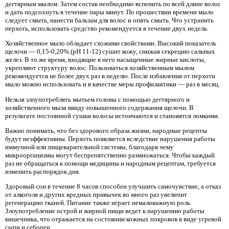
дегтярным мылом. Затем состав необходимо вспенить по всей длине волос
и дать подсохнуть в течение пары минут. По прошествии времени мыло
следует смыть, нанести бальзам для волос и опять смыть. Что устранить
перхоть, использовать средство рекомендуется в течение двух недель.
Хозяйственное мыло обладает схожими свойствами. Высокий показатель
щелочи — 0,15-0,20% (pH 11-12) сушит кожу, снижая секрецию сальных
желез. В то же время, входящие в него насыщенные жирные кислоты,
укрепляют структуру волос. Пользоваться хозяйственным мылом
рекомендуется не более двух раз в неделю. После избавления от перхоти
мыло можно использовать и в качестве меры профилактики — раз в месяц.
Нельзя злоупотреблять мытьем головы с помощью дегтярного и
хозяйственного мыла ввиду повышенного содержания щелочи. В
результате постоянной сушки волосы истончаются и становятся ломкими.
Важно понимать, что без здорового образа жизни, народные рецепты
будут неэффективны. Перхоть появляется вследствие нарушения работы
иммунной или пищеварительной системы, благодаря чему
микроорганизмы могут беспрепятственно размножаться. Чтобы каждый
раз не обращаться к помощи медицины и народным рецептам, требуется
изменить распорядок дня.
Здоровый сон в течение 8 часов способен улучшить самочувствие, а отказ
от алкоголя и других вредных привычек во много раз увеличит
регенерацию тканей. Питание также играет немаловажную роль.
Злоупотребление острой и жирной пищи ведет к нарушению работы
кишечника, что отражается на состоянии кожных покровов в виде угревой
сыпи и себореи.