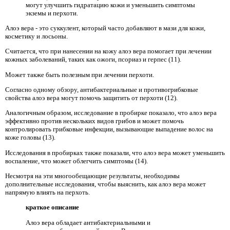
могут улучшить гидратацию кожи и уменьшить симптомы
экземы и перхоти.
Алоэ вера - это суккулент, который часто добавляют в мази для кожи,
косметику и лосьоны.
Считается, что при нанесении на кожу алоэ вера помогает при лечении
кожных заболеваний, таких как ожоги, псориаз и герпес (11).
Может также быть полезным при лечении перхоти.
Согласно одному обзору, антибактериальные и противогрибковые
свойства алоэ вера могут помочь защитить от перхоти (12).
Аналогичным образом, исследование в пробирке показало, что алоэ вера
эффективно против нескольких видов грибов и может помочь
контролировать грибковые инфекции, вызывающие выпадение волос на
коже головы (13).
Исследования в пробирках также показали, что алоэ вера может уменьшить
воспаление, что может облегчить симптомы (14).
Несмотря на эти многообещающие результаты, необходимы
дополнительные исследования, чтобы выяснить, как алоэ вера может
напрямую влиять на перхоть.
краткое описание
Алоэ вера обладает антибактериальными и