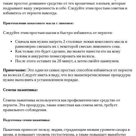
также простое домашнее средство от тех крошечных хлопьев, которые
подрывают вашу уверенность в себе. Следуйте этим простым советам и
избавьтесь от перхоти навсегда.
Приготовление кокосового масла с лимоном:
Следуйте этим простым шагам и быстро избавьтесь от перхоти:
Сначала вам нужно нагреть 2 столовые ложки кокосового масла и
равномерно смешать их с некоторой смесью лимонного сока.
Как только это будет сделано, вы можете нанести его на кожу
головы и аккуратно помассировать им волосы.
После этого оставьте на 20 минут, а затем смойте шампунем.
Примечание:
Это один из самых простых способов избавиться от перхоти
на волосах.Следует иметь в виду, что все вышеперечисленные процедуры
нужно выполнять в установленном порядке.
Семена пажитника:
Семена пажитника используются как профилактическое средство от
перхоти. Эта процедура, также известная как семена мети, требует
правильного соблюдения.
Подготовка семян пажитника:
Пажитник приносит пользу людям, страдающим низким уровнем сахара в
крови, и повышает уровень тестостерона, а также повышает выработку