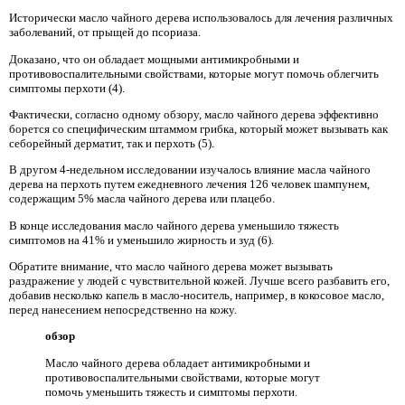
Исторически масло чайного дерева использовалось для лечения различных
заболеваний, от прыщей до псориаза.
Доказано, что он обладает мощными антимикробными и
противовоспалительными свойствами, которые могут помочь облегчить
симптомы перхоти (4).
Фактически, согласно одному обзору, масло чайного дерева эффективно
борется со специфическим штаммом грибка, который может вызывать как
себорейный дерматит, так и перхоть (5).
В другом 4-недельном исследовании изучалось влияние масла чайного
дерева на перхоть путем ежедневного лечения 126 человек шампунем,
содержащим 5% масла чайного дерева или плацебо.
В конце исследования масло чайного дерева уменьшило тяжесть
симптомов на 41% и уменьшило жирность и зуд (6).
Обратите внимание, что масло чайного дерева может вызывать
раздражение у людей с чувствительной кожей. Лучше всего разбавить его,
добавив несколько капель в масло-носитель, например, в кокосовое масло,
перед нанесением непосредственно на кожу.
обзор
Масло чайного дерева обладает антимикробными и
противовоспалительными свойствами, которые могут
помочь уменьшить тяжесть и симптомы перхоти.