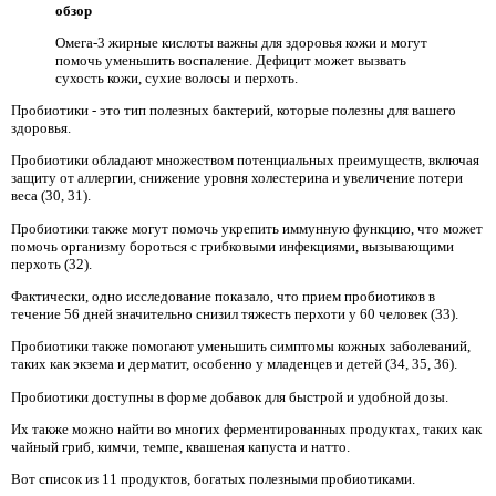
обзор
Омега-3 жирные кислоты важны для здоровья кожи и могут
помочь уменьшить воспаление. Дефицит может вызвать
сухость кожи, сухие волосы и перхоть.
Пробиотики - это тип полезных бактерий, которые полезны для вашего
здоровья.
Пробиотики обладают множеством потенциальных преимуществ, включая
защиту от аллергии, снижение уровня холестерина и увеличение потери
веса (30, 31).
Пробиотики также могут помочь укрепить иммунную функцию, что может
помочь организму бороться с грибковыми инфекциями, вызывающими
перхоть (32).
Фактически, одно исследование показало, что прием пробиотиков в
течение 56 дней значительно снизил тяжесть перхоти у 60 человек (33).
Пробиотики также помогают уменьшить симптомы кожных заболеваний,
таких как экзема и дерматит, особенно у младенцев и детей (34, 35, 36).
Пробиотики доступны в форме добавок для быстрой и удобной дозы.
Их также можно найти во многих ферментированных продуктах, таких как
чайный гриб, кимчи, темпе, квашеная капуста и натто.
Вот список из 11 продуктов, богатых полезными пробиотиками.