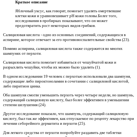
Краткое описание
Яблочный уксус, как говорят, помогает удалять омертвевшие
клетки кожи и уравновешивает pH кожи головы.Более того,
исследования в пробирках показывают, что он может
предотвратить рост некоторых видов грибков.
Салициловая кислота - одно из основных соединений, содержащихся в
аспирине, которое отвечает за его противовоспалительные свойства (23).
Помимо аспирина, салициловая кислота также содержится во многих
шампунях от перхоти.
Салициловая кислота помогает избавиться от чешуйчатой ​​кожи и
разрыхлить чешуйки, чтобы их можно было удалить (1).
В одном исследовании 19 человек с перхотью использовали два шампуня,
содержащие либо пироктоноламин в сочетании с салициловой кислотой,
либо пиритион цинка.
Оба шампуня смогли уменьшить перхоть через четыре недели, но шампунь,
содержащий салициловую кислоту, был более эффективен в уменьшении
степени шелушения (24).
Другое исследование показало, что шампунь, содержащий салициловую
кислоту, был так же эффективен, как отпускаемое по рецепту лекарство при
лечении себорейного дерматита и перхоти (25).
Для легкого средства от перхоти попробуйте раздавить две таблетки