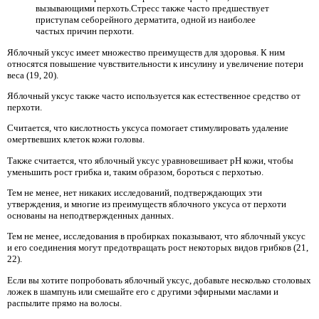
вызывающими перхоть.Стресс также часто предшествует
приступам себорейного дерматита, одной из наиболее
частых причин перхоти.
Яблочный уксус имеет множество преимуществ для здоровья. К ним
относятся повышение чувствительности к инсулину и увеличение потери
веса (19, 20).
Яблочный уксус также часто используется как естественное средство от
перхоти.
Считается, что кислотность уксуса помогает стимулировать удаление
омертвевших клеток кожи головы.
Также считается, что яблочный уксус уравновешивает pH кожи, чтобы
уменьшить рост грибка и, таким образом, бороться с перхотью.
Тем не менее, нет никаких исследований, подтверждающих эти
утверждения, и многие из преимуществ яблочного уксуса от перхоти
основаны на неподтвержденных данных.
Тем не менее, исследования в пробирках показывают, что яблочный уксус
и его соединения могут предотвращать рост некоторых видов грибков (21,
22).
Если вы хотите попробовать яблочный уксус, добавьте несколько столовых
ложек в шампунь или смешайте его с другими эфирными маслами и
распылите прямо на волосы.