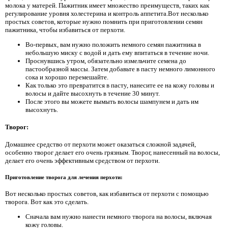
молока у матерей. Пажитник имеет множество преимуществ, таких как
регулирование уровня холестерина и контроль аппетита.Вот несколько
простых советов, которые нужно помнить при приготовлении семян
пажитника, чтобы избавиться от перхоти.
Во-первых, вам нужно положить немного семян пажитника в
небольшую миску с водой и дать ему впитаться в течение ночи.
Проснувшись утром, обязательно измельчите семена до
пастообразной массы. Затем добавьте в пасту немного лимонного
сока и хорошо перемешайте.
Как только это превратится в пасту, нанесите ее на кожу головы и
волосы и дайте высохнуть в течение 30 минут.
После этого вы можете вымыть волосы шампунем и дать им
высохнуть.
Творог:
Домашнее средство от перхоти может оказаться сложной задачей,
особенно творог делает его очень грязным. Творог, нанесенный на волосы,
делает его очень эффективным средством от перхоти.
Приготовление творога для лечения перхоти:
Вот несколько простых советов, как избавиться от перхоти с помощью
творога. Вот как это сделать.
Сначала вам нужно нанести немного творога на волосы, включая
кожу головы.