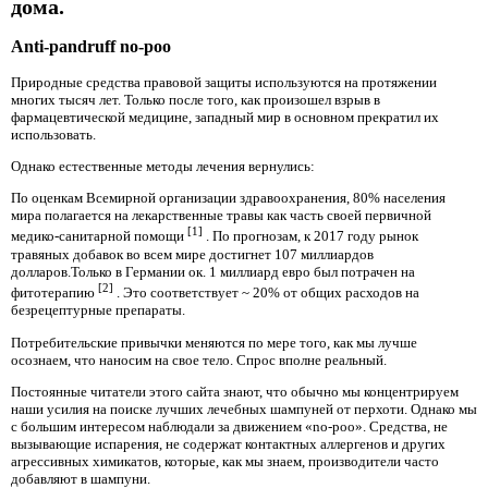
дома.
Anti-pandruff no-poo
Природные средства правовой защиты используются на протяжении
многих тысяч лет. Только после того, как произошел взрыв в
фармацевтической медицине, западный мир в основном прекратил их
использовать.
Однако естественные методы лечения вернулись:
По оценкам Всемирной организации здравоохранения, 80% населения
мира полагается на лекарственные травы как часть своей первичной
[1]
медико-санитарной помощи
. По прогнозам, к 2017 году рынок
травяных добавок во всем мире достигнет 107 миллиардов
долларов.Только в Германии ок. 1 миллиард евро был потрачен на
[2]
фитотерапию
. Это соответствует ~ 20% от общих расходов на
безрецептурные препараты.
Потребительские привычки меняются по мере того, как мы лучше
осознаем, что наносим на свое тело. Спрос вполне реальный.
Постоянные читатели этого сайта знают, что обычно мы концентрируем
наши усилия на поиске лучших лечебных шампуней от перхоти. Однако мы
с большим интересом наблюдали за движением «no-poo». Средства, не
вызывающие испарения, не содержат контактных аллергенов и других
агрессивных химикатов, которые, как мы знаем, производители часто
добавляют в шампуни.