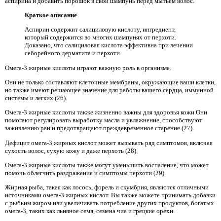
аспирина и добавить порошок в свой шампунь перед мытьем волос.
Краткое описание
Аспирин содержит салициловую кислоту, ингредиент,
который содержится во многих шампунях от перхоти.
Доказано, что салициловая кислота эффективна при лечении
себорейного дерматита и перхоти.
Омега-3 жирные кислоты играют важную роль в организме.
Они не только составляют клеточные мембраны, окружающие ваши клетки,
но также имеют решающее значение для работы вашего сердца, иммунной
системы и легких (26).
Омега-3 жирные кислоты также жизненно важны для здоровья кожи.Они
помогают регулировать выработку масла и увлажнение, способствуют
заживлению ран и предотвращают преждевременное старение (27).
Дефицит омега-3 жирных кислот может вызывать ряд симптомов, включая
сухость волос, сухую кожу и даже перхоть (28).
Омега-3 жирные кислоты также могут уменьшить воспаление, что может
помочь облегчить раздражение и симптомы перхоти (29).
Жирная рыба, такая как лосось, форель и скумбрия, являются отличными
источниками омега-3 жирных кислот. Вы также можете принимать добавки
с рыбьим жиром или увеличивать потребление других продуктов, богатых
омега-3, таких как льняное семя, семена чиа и грецкие орехи.