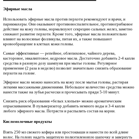
Эфирные масла
Использовать эфирные масла против перхоти рекомендуют и врачи, и
парикмахеры. Они оказывают противовоспалительное, противогрибковое
действие на кожу головы, нормализуют секрецию сальных желез, заметно
снижают развитие перхоти. Кроме того, эфирные масла положительно
влияют на волосяные фолликулы, питая их, а также повышают
кровообращение в клетках кожи головы.
Самые эффективные — репейное, облепиховое, чайного дерева,
касторовое, эвкалиптовое, кедровое масла. Достаточно добавить 2-4 капли
средства в разовую дозу шампуня при мытье головы. Регулярное
применение (2 раза в неделю) позволит значительно снизить образование
перхоти на голове.
Эфирное масло можно наносить на кожу после мытья головы, растирая
легкими массажными движениями. Небольшое количество средства можно
нанести также на зубья расчески и прочесывать пряди 5-10 минут.
Снизить риск образования «белых хлопьев» можно ароматическим
опрыскиванием. В пульверизатор добавить немного воды и 3-4 капли
любого эфирного масла. Потрясти и распылить состав на корни.
Кисломолочные продукты
Взять 250 мл свежего кефира или простокваши и нанести по всей длине
волос. На голову надеть защитную полиэтиленовую шапочку и завернуть