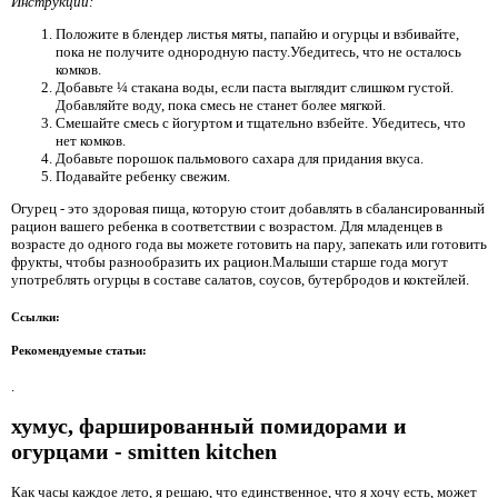
Инструкции:
Положите в блендер листья мяты, папайю и огурцы и взбивайте,
пока не получите однородную пасту.Убедитесь, что не осталось
комков.
Добавьте ¼ стакана воды, если паста выглядит слишком густой.
Добавляйте воду, пока смесь не станет более мягкой.
Смешайте смесь с йогуртом и тщательно взбейте. Убедитесь, что
нет комков.
Добавьте порошок пальмового сахара для придания вкуса.
Подавайте ребенку свежим.
Огурец - это здоровая пища, которую стоит добавлять в сбалансированный
рацион вашего ребенка в соответствии с возрастом. Для младенцев в
возрасте до одного года вы можете готовить на пару, запекать или готовить
фрукты, чтобы разнообразить их рацион.Малыши старше года могут
употреблять огурцы в составе салатов, соусов, бутербродов и коктейлей.
Ссылки:
Рекомендуемые статьи:
.
хумус, фаршированный помидорами и
огурцами - smitten kitchen
Как часы каждое лето, я решаю, что единственное, что я хочу есть, может