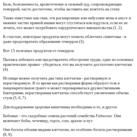
Боль, болезненность, кровотечение и сильный зуд, сопровождающие
геморрой, часто достаточно, чтобы заставить вас взлететь на стену.
Также известные как сваи, эти расширенные или набухшие вены в анусе и
нижних частях прямой кишки могут сгуститься или вздуться, если их не
лечить, что может потребовать хирургического вмешательства (1, 2).
К счастью, некоторые продукты могут помочь облегчить симптомы - и
даже предотвратить образование геморроя (3).
Вот 15 полезных продуктов от геморроя.
Пытаясь избежать или предотвратить обострение груды, одно из основных
практических правил - убедиться, что вы получаете достаточно клетчатки
(4).
Из пищи можно получить два типа клетчатки - растворимую и
нерастворимую. В то время как растворимая форма образует гель в
пищеварительном тракте и может перевариваться дружественными
бактериями, нерастворимая клетчатка способствует увеличению объема
стула (5, 6, 7).
Для поддержания здоровья кишечника необходимы и то, и другое.
Бобовые - это съедобные семена растений семейства
Fabaceae
.Они
включают бобы, чечевицу, горох, сою, арахис и нут.
Они богаты обоими видами клетчатки, но особенно богаты растворимыми
(8, 9).