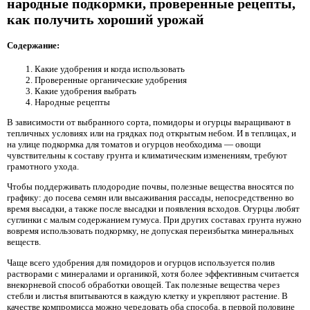
народные подкормки, проверенные рецепты,
как получить хороший урожай
Содержание:
Какие удобрения и когда использовать
Проверенные органические удобрения
Какие удобрения выбрать
Народные рецепты
В зависимости от выбранного сорта, помидоры и огурцы выращивают в
тепличных условиях или на грядках под открытым небом. И в теплицах, и
на улице подкормка для томатов и огурцов необходима — овощи
чувствительны к составу грунта и климатическим изменениям, требуют
грамотного ухода.
Чтобы поддерживать плодородие почвы, полезные вещества вносятся по
графику: до посева семян или высаживания рассады, непосредственно во
время высадки, а также после высадки и появления всходов. Огурцы любят
суглинки с малым содержанием гумуса. При других составах грунта нужно
вовремя использовать подкормку, не допуская переизбытка минеральных
веществ.
Чаще всего удобрения для помидоров и огурцов используется полив
растворами с минералами и органикой, хотя более эффективным считается
внекорневой способ обработки овощей. Так полезные вещества через
стебли и листья впитываются в каждую клетку и укрепляют растение. В
качестве компромисса можно чередовать оба способа, в первой половине