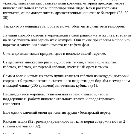
углевод, известный как резистентный крахмал, который проходит через
пищеварительный тракт в непереваренном виде. Как и растворимая
клетчатка, он помогает питать дружественные кишечные бактерии (28, 29,
30).
Так как это уменьшает запор, это может облегчить симптомы геморроя.
Лучший способ включить корнеплоды в свой рацион - это жарить, готовить
на пару, тушить или варить их с кожурой. Они также прекрасны в пюре или
нарезке и запекании с кожей вместо картофеля фри.
С лета до зимы тыква придает цвет и волокно вашей тарелке.
Существует множество разновидностей тыквы, в том числе желтая
кабачок, кабачок, желудевой кабачок, мускатный орех и тыква.
Самым волокнистым из этого пучка является кабачок из желудей, который
содержит 9 граммов этого питательного вещества для борьбы с геморроем
в каждой чашке (205 граммов) запеченных кубиков (31).
Наслаждайтесь жареной, тушеной или вареной тыквой, чтобы
поддерживать работу пищеварительного тракта и предотвращать
скопления.
Еще один отличный овощ для снятия груды - болгарский перец.
Каждая чашка (92 грамма) нарезанного мягкого перца содержит почти 2
грамма клетчатки (32).