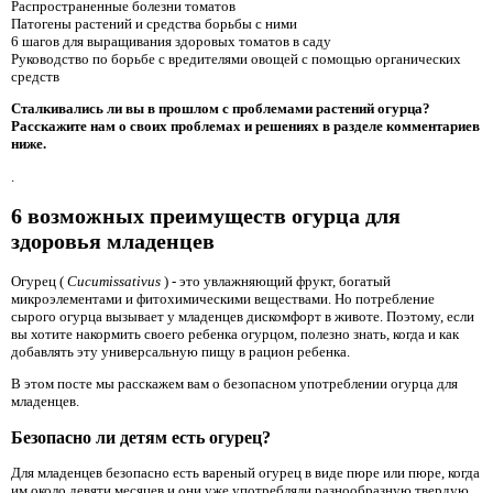
Распространенные болезни томатов
Патогены растений и средства борьбы с ними
6 шагов для выращивания здоровых томатов в саду
Руководство по борьбе с вредителями овощей с помощью органических
средств
Сталкивались ли вы в прошлом с проблемами растений огурца?
Расскажите нам о своих проблемах и решениях в разделе комментариев
ниже.
.
6 возможных преимуществ огурца для
здоровья младенцев
Огурец (
Cucumissativus
) - это увлажняющий фрукт, богатый
микроэлементами и фитохимическими веществами. Но потребление
сырого огурца вызывает у младенцев дискомфорт в животе. Поэтому, если
вы хотите накормить своего ребенка огурцом, полезно знать, когда и как
добавлять эту универсальную пищу в рацион ребенка.
В этом посте мы расскажем вам о безопасном употреблении огурца для
младенцев.
Безопасно ли детям есть огурец?
Для младенцев безопасно есть вареный огурец в виде пюре или пюре, когда
им около девяти месяцев и они уже употребляли разнообразную твердую