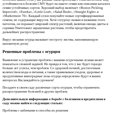
устойчивости к болезни CMV будет на пакете семян или описании каталога
семян устойчивых сортов. Хороший выбор включает «Boston Pickling
Improved», «Eureka», «Little Leaf», «Salad Bush», «Straight Eight» и
«Marketmore 76». Каждый сезон покупайте новые сертифицированные
семена, не содержащие вирусов. Хотя «огурец» назван в названии этого
патогена, он поражает широкий спектр растений, включая овощи, цветы и
сорняки.Уничтожьте зараженные растения, чтобы предотвратить
дальнейшее распространение.
Вирус мозаики огурца вызывает пестроту листвы, напоминающую
шахматную доску.
Решенные проблемы с огурцом
Выявление и устранение проблем с вашими огуречными лозами может
показаться сложной задачей. Но правда в том, что у вас будет гораздо
больше лет успеха, чем проблем. Со здоровой почвой, достаточным
количеством воды и питания, а также правильным уходом, здоровые и
продуктивные виноградные лозы огурца определенно будут в ваших
интересах.Наслаждайтесь урожаем!
Посадите в своем саду различные сорта огурцов, чтобы ограничить
распространение болезней и других проблем.
Дополнительную информацию о борьбе с болезнями и вредителями в
саду можно найти в следующих статьях:
Проблемы с кабачками и способы их решения