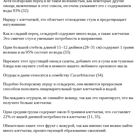
Хотя болгарский перец и не такой волокнистый, как некоторые другие
овощи, включенные в этот список, он очень увлажняет его с содержанием
воды 93% (32).
Наряду с клетчаткой, это облегчает отхождение стула и предотвращает
натуживание.
Как и сладкий перец, сельдерей содержит много воды, а также клетчатки.
Это смягчит стул и уменьшит потребность в напряжении.
Один большой стебель длиной 11–12 дюймов (28–31 см) содержит 1 грамм
волокна и на 95% состоит из воды (33).
Нарежьте этот хрустящий овощ в салаты, добавьте его в супы или тушеные
блюда или окуните стебли в немного вашего любимого орехового масла.
Огурцы и дыни относятся к семейству
Cucurbitaceae
(34).
Подобно болгарскому перцу и сельдерею, они являются прекрасным
способом пополнить пищеварительный тракт клетчаткой и водой.
Наслаждаясь огурцом, не снимайте кожицу, так как это гарантирует, что вы
получите больше клетчатки.
Одна средняя груша содержит около 6 граммов клетчатки, что составляет
22% от вашей дневной потребности в клетчатке (11, 35).
Обязательно ешьте этот фрукт с кожурой, так как именно там можно найти
много клетчатки, препятствующей образованию скоплений.