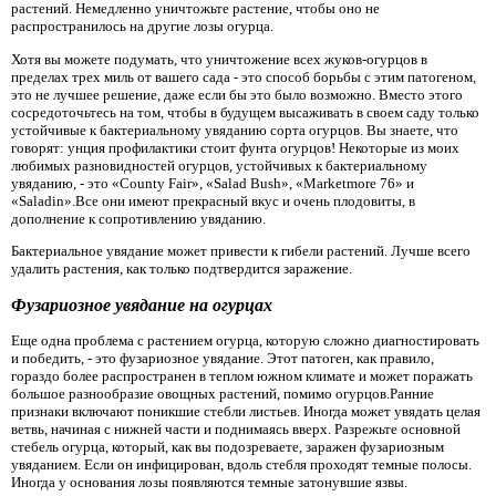
растений. Немедленно уничтожьте растение, чтобы оно не
распространилось на другие лозы огурца.
Хотя вы можете подумать, что уничтожение всех жуков-огурцов в
пределах трех миль от вашего сада - это способ борьбы с этим патогеном,
это не лучшее решение, даже если бы это было возможно. Вместо этого
сосредоточьтесь на том, чтобы в будущем высаживать в своем саду только
устойчивые к бактериальному увяданию сорта огурцов. Вы знаете, что
говорят: унция профилактики стоит фунта огурцов! Некоторые из моих
любимых разновидностей огурцов, устойчивых к бактериальному
увяданию, - это «County Fair», «Salad Bush», «Marketmore 76» и
«Saladin».Все они имеют прекрасный вкус и очень плодовиты, в
дополнение к сопротивлению увяданию.
Бактериальное увядание может привести к гибели растений. Лучше всего
удалить растения, как только подтвердится заражение.
Фузариозное увядание на огурцах
Еще одна проблема с растением огурца, которую сложно диагностировать
и победить, - это фузариозное увядание. Этот патоген, как правило,
гораздо более распространен в теплом южном климате и может поражать
большое разнообразие овощных растений, помимо огурцов.Ранние
признаки включают поникшие стебли листьев. Иногда может увядать целая
ветвь, начиная с нижней части и поднимаясь вверх. Разрежьте основной
стебель огурца, который, как вы подозреваете, заражен фузариозным
увяданием. Если он инфицирован, вдоль стебля проходят темные полосы.
Иногда у основания лозы появляются темные затонувшие язвы.