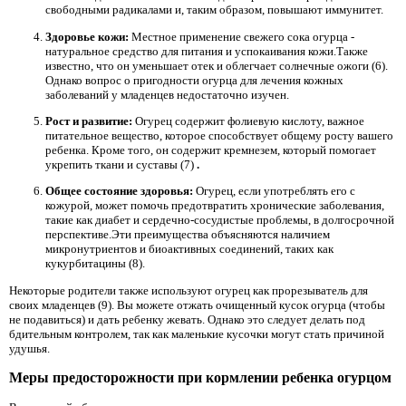
свободными радикалами и, таким образом, повышают иммунитет.
Здоровье кожи:
Местное применение свежего сока огурца -
натуральное средство для питания и успокаивания кожи.Также
известно, что он уменьшает отек и облегчает солнечные ожоги (6).
Однако вопрос о пригодности огурца для лечения кожных
заболеваний у младенцев недостаточно изучен.
Рост и развитие:
Огурец содержит фолиевую кислоту, важное
питательное вещество, которое способствует общему росту вашего
ребенка. Кроме того, он содержит кремнезем, который помогает
укрепить ткани и суставы (7)
.
Общее состояние здоровья:
Огурец, если употреблять его с
кожурой, может помочь предотвратить хронические заболевания,
такие как диабет и сердечно-сосудистые проблемы, в долгосрочной
перспективе.Эти преимущества объясняются наличием
микронутриентов и биоактивных соединений, таких как
кукурбитацины (8).
Некоторые родители также используют огурец как прорезыватель для
своих младенцев (9). Вы можете отжать очищенный кусок огурца (чтобы
не подавиться) и дать ребенку жевать. Однако это следует делать под
бдительным контролем, так как маленькие кусочки могут стать причиной
удушья.
Меры предосторожности при кормлении ребенка огурцом