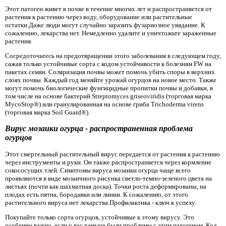
Этот патоген живет в почве в течение многих лет и распространяется от
растения к растению через воду, оборудование или растительные
остатки.Даже люди могут случайно заразить фузариозное увядание. К
сожалению, лекарства нет. Немедленно удалите и уничтожьте зараженные
растения.
Сосредоточьтесь на предотвращении этого заболевания в следующем году,
сажая только устойчивые сорта с кодом устойчивости к болезням FW на
пакетах семян. Соляризация почвы может помочь убить споры в верхних
слоях почвы. Каждый год меняйте урожай огурцов на новое место. Также
могут помочь биологические фунгицидные пропитки почвы и добавки, в
том числе на основе бактерий Streptomyces griseoviridis (торговая марка
MycoStop®) или гранулированная на основе гриба Trichoderma virens
(торговая марка Soil Guard®).
Вирус мозаики огурца - распространенная проблема
огурцов
Этот смертельный растительный вирус передается от растения к растению
через инструменты и руки. Он также распространяется через кормление
сокососущих тлей. Симптомы вируса мозаики огурца чаще всего
проявляются в виде мозаичного рисунка светло-темно-зеленого цвета на
листьях (почти как шахматная доска). Точки роста деформированы, на
плодах есть пятна, бородавки или линии. К сожалению, от этого
растительного вируса нет лекарства.Профилактика - ключ к успеху.
Покупайте только сорта огурцов, устойчивые к этому вирусу. Это
особенно важно, если у вас раньше были проблемы с этим патогеном. Код