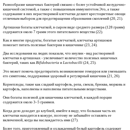
Разнообразие кишечных бактерий связано с более устойчивой желудочно-
кишечной системой, а также с повышенным иммунитетом.Это, а также
содержание в них нерастворимой клетчатки делают крестоцветные овощи
отличным выбором для предотвращения образования скоплений (20, 21).
Артишоки богаты клетчаткой, в сыром виде среднего размера (128 грамм)
содержится около 7 грамм этого питательного вещества (22).
Как и многие продукты, богатые клетчаткой, клетчатка артишоков
помогает питать полезные бактерии в кишечнике (23, 24).
Два исследования на людях показали, что инулин - вид растворимой
клетчатки в артишоках - увеличивает количество полезных кишечных
бактерий, таких как
Bifidobacteria
и
Lactobacilli
(24, 25).
Это может помочь предотвратить возникновение геморроя или уменьшить
его симптомы, поддерживая здоровый и регулярный кишечник (21, 26).
Корнеплоды, такие как сладкий картофель, репа, свекла, брюква, морковь и
картофель, наполнены и наполнены питательными веществами.
Они богаты полезной для кишечника клетчаткой, в каждой порции
содержится около 3–5 граммов.
Когда дело доходит до клубней, имейте в виду, что большая часть их
клетчатки находится в кожуре, поэтому не забывайте оставлять ее
включенной, когда вы наслаждаетесь ими (27).
Более того, приготовленный и охлажденный белый картофель содержит