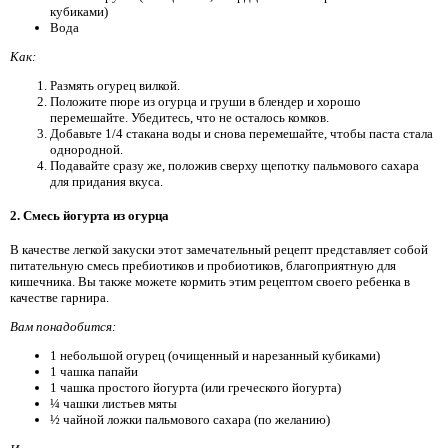
кубиками)
Вода
Как:
Размять огурец вилкой.
Положите пюре из огурца и груши в блендер и хорошо
перемешайте. Убедитесь, что не осталось комков.
Добавьте 1/4 стакана воды и снова перемешайте, чтобы паста стала
однородной.
Подавайте сразу же, положив сверху щепотку пальмового сахара
для придания вкуса.
2. Смесь йогурта из огурца
В качестве легкой закуски этот замечательный рецепт представляет собой
питательную смесь пребиотиков и пробиотиков, благоприятную для
кишечника. Вы также можете кормить этим рецептом своего ребенка в
качестве гарнира.
Вам понадобится:
1 небольшой огурец (очищенный и нарезанный кубиками)
1 чашка папайи
1 чашка простого йогурта (или греческого йогурта)
¼ чашки листьев мяты
½ чайной ложки пальмового сахара (по желанию)