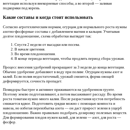
вегетации используя внекорневые способы, а во второй — заливая
подкормки под корень.
Какие составы и когда стоит использовать
Согласно агротехническим нормам, огурцам для нормального роста нужны
азотно-фосфорные составы с добавлением магния и кальция. Учитывая
долгое плодоношение, схема обработки выглядит так:
Спустя 2 недели от высадки или посева.
В начале цветения.
Во время плодоношения.
В конце периода вегетации, чтобы продлить период сбора урожая.
Процесс внесения удобрений прекращают за 3 недели до конца вегетации.
Обычно удобрение добавляют в воду при поливе. Огурцам нужны азот и
калий. Если полив недостаточный, урожай снизится, форма овощей
деформируется, сочность пропадет.
Помидоры быстрее и активнее приживаются на удобренном грунте.
Поэтому землю подготавливают, а потом высаживают рассаду. Во время
роста томатам нужно много калия. После разрастания кустов потребность
снижается вдвое. Подготовить грядки можно с помощью компоста и
навоза, но избегая переизбытка азота — он даст прирост зелени в ущерб
плодоношению. Важно правильно подобрать дозировку полезных веществ.
Для формирования плодов нужен калий, для зелени — азот, для роста —
фосфор.