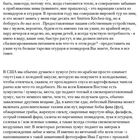
быть, навсегда, потому что, когда становится тепло, я совершенно забываю
о приближении зимы (извините, мне пришлось), - это вариации салата из
помидоров и огурцов. В прошлом году мы совершили мировой тур по ним,
и это может занять у меня еще десять лет Smitten Kitchen-ing, но я
доберусь до них всех
. Предоставленные нашим собственным устройствам,
мы с мужем, вероятно, будем есть именно так на ужин, по крайней мере,
пару вечеров в неделю, но, кормя детей, я всегда чувствую потребность - я
имею в виду, какие они, быстро растут, и мы должен питать их
сбалансированным питанием или что-то в этом роде? - предоставить на
ужин чуть больше тарелки огурцов и помидоров.Вы знаете, белок и все
такое.
В США мы обычно думаем о хумусе (что по-арабски просто означает
«нут») как о холодной закуске, которую вы покупаете в холодильнике,
чтобы отвлечься, скажем, от прохладного соуса из картофельных чипсов
ранчо или чего-то подобного. Но на всем Ближнем Востоке есть
хумусиоты / хуммусы, места, где подают теплый и свежеприготовленный
хумус, часто немного мягче, чем то, что мы получаем здесь, обычно
заваленные другими вещами. Да, в качестве еды; небесный.Начинка может
включать дополнительные тахини или нут, вареные бобы фава (фул),
обжаренные грибы, жареную свеклу, сваренные вкрутую яйца, фалафель,
острый говяжий фарш, салаты из нарезанных помидоров, лука и огурцов,
соленья и / или зеленые оливки, а также всегда стопка свежеиспеченных
воздушных пит. В некоторых регионах хумус подают на завтрак в
сопровождении лабне и мяты. И именно из мечтаний обо всем этом - с
напоминанием о такой заманчивой фотографии Ины Гартен с прошлой