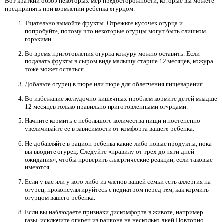
Вот краткий обзор некоторых мер предосторожности, которые вы можете
предпринять при кормлении ребенка огурцом.
Тщательно вымойте фрукты. Отрежьте кусочек огурца и
попробуйте, потому что некоторые огурцы могут быть слишком
горькими.
Во время приготовления огурца кожуру можно оставить. Если
подавать фрукты в сыром виде малышу старше 12 месяцев, кожура
тоже может остаться.
Добавьте огурец в пюре или пюре для облегчения пищеварения.
Во избежание желудочно-кишечных проблем кормите детей младше
12 месяцев только правильно приготовленными огурцами.
Начните кормить с небольшого количества пищи и постепенно
увеличивайте ее в зависимости от комфорта вашего ребенка.
Не добавляйте в рацион ребенка какие-либо новые продукты, пока
вы вводите огурец. Следуйте «правилу от трех до пяти дней
ожидания», чтобы проверить аллергические реакции, если таковые
имеются.
Если у вас или у кого-либо из членов вашей семьи есть аллергия на
огурец, проконсультируйтесь с педиатром перед тем, как кормить
огурцом вашего ребенка.
Если вы наблюдаете признаки дискомфорта в животе, например
газы, исключите огурец из рациона на несколько дней.Повторно