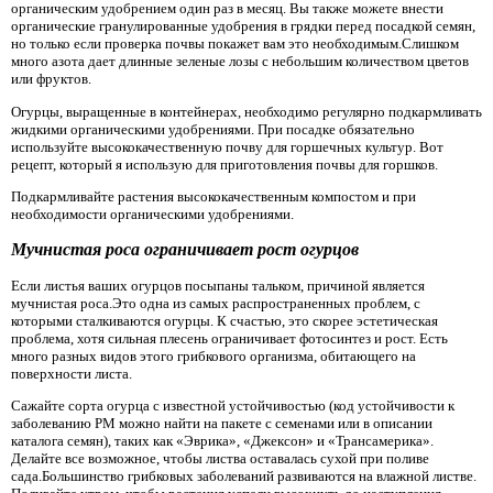
органическим удобрением один раз в месяц. Вы также можете внести
органические гранулированные удобрения в грядки перед посадкой семян,
но только если проверка почвы покажет вам это необходимым.Слишком
много азота дает длинные зеленые лозы с небольшим количеством цветов
или фруктов.
Огурцы, выращенные в контейнерах, необходимо регулярно подкармливать
жидкими органическими удобрениями. При посадке обязательно
используйте высококачественную почву для горшечных культур. Вот
рецепт, который я использую для приготовления почвы для горшков.
Подкармливайте растения высококачественным компостом и при
необходимости органическими удобрениями.
Мучнистая роса ограничивает рост огурцов
Если листья ваших огурцов посыпаны тальком, причиной является
мучнистая роса.Это одна из самых распространенных проблем, с
которыми сталкиваются огурцы. К счастью, это скорее эстетическая
проблема, хотя сильная плесень ограничивает фотосинтез и рост. Есть
много разных видов этого грибкового организма, обитающего на
поверхности листа.
Сажайте сорта огурца с известной устойчивостью (код устойчивости к
заболеванию PM можно найти на пакете с семенами или в описании
каталога семян), таких как «Эврика», «Джексон» и «Трансамерика».
Делайте все возможное, чтобы листва оставалась сухой при поливе
сада.Большинство грибковых заболеваний развиваются на влажной листве.