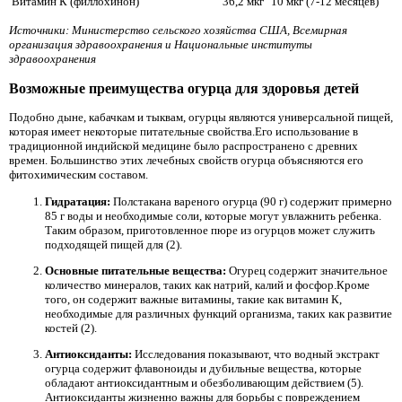
Витамин К (филлохинон)
36,2 мкг
10 мкг (7-12 месяцев)
Источники: Министерство сельского хозяйства США, Всемирная
организация здравоохранения и Национальные институты
здравоохранения
Возможные преимущества огурца для здоровья детей
Подобно дыне, кабачкам и тыквам, огурцы являются универсальной пищей,
которая имеет некоторые питательные свойства.Его использование в
традиционной индийской медицине было распространено с древних
времен. Большинство этих лечебных свойств огурца объясняются его
фитохимическим составом.
Гидратация:
Полстакана вареного огурца (90 г) содержит примерно
85 г воды и необходимые соли, которые могут увлажнить ребенка.
Таким образом, приготовленное пюре из огурцов может служить
подходящей пищей для (2).
Основные питательные вещества:
Огурец содержит значительное
количество минералов, таких как натрий, калий и фосфор.Кроме
того, он содержит важные витамины, такие как витамин К,
необходимые для различных функций организма, таких как развитие
костей (2).
Антиоксиданты:
Исследования показывают, что водный экстракт
огурца содержит флавоноиды и дубильные вещества, которые
обладают антиоксидантным и обезболивающим действием (5).
Антиоксиданты жизненно важны для борьбы с повреждением