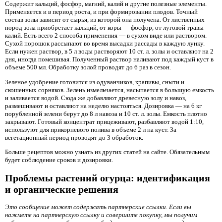
Содержит кальций, фосфор, магний, калий и другие полезные элементы.
Применяется и в период роста, и при формировании плодов. Точный
состав золы зависит от сырья, из которой она получена. От лиственных
пород зола приобретает кальций, от коры — фосфор, от луговой травы —
калий. Есть всего 2 способа применения — в сухом виде или раствором.
Сухой порошок рассыпают во время высадки рассады в каждую лунку.
Если нужен раствор, в 5 л воды растворяют 10 ст. л. золы и оставляют на 2
дня, иногда помешивая. Полученный раствор наливают под каждый куст в
объеме 500 мл. Обработку золой проводят до 6 раз в сезон.
Зеленое удобрение готовится из одуванчиков, крапивы, сныти и
скошенных сорняков. Зелень измельчается, насыпается в большую емкость
и заливается водой. Сюда же добавляют древесную золу и навоз,
размешивают и оставляют на неделю настояться. Дозировка — на 6 кг
порубленной зелени берут до 8 л навоза и 10 ст. л. золы. Емкость плотно
закрывают. Готовый концентрат прицеживают, разбавляют водой 1:10,
используют для прикорневого полива в объеме 2 л на куст. За
вегетационный период проводят до 3 обработок.
Больше рецептов можно узнать из других статей на сайте. Обязательным
будет соблюдение сроков и дозировки.
Проблемы растений огурца: идентификация
и органические решения
Это сообщение может содержать партнерские ссылки. Если вы
нажмете на партнерскую ссылку и совершите покупку, мы получим