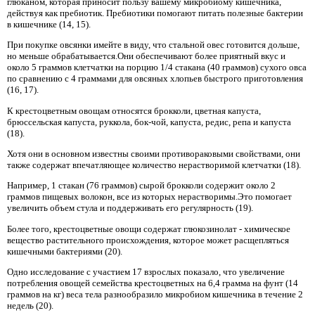
глюканом, которая приносит пользу вашему микробиому кишечника,
действуя как пребиотик. Пребиотики помогают питать полезные бактерии
в кишечнике (14, 15).
При покупке овсянки имейте в виду, что стальной овес готовится дольше,
но меньше обрабатывается.Они обеспечивают более приятный вкус и
около 5 граммов клетчатки на порцию 1/4 стакана (40 граммов) сухого овса
по сравнению с 4 граммами для овсяных хлопьев быстрого приготовления
(16, 17).
К крестоцветным овощам относятся брокколи, цветная капуста,
брюссельская капуста, руккола, бок-чой, капуста, редис, репа и капуста
(18).
Хотя они в основном известны своими противораковыми свойствами, они
также содержат впечатляющее количество нерастворимой клетчатки (18).
Например, 1 стакан (76 граммов) сырой брокколи содержит около 2
граммов пищевых волокон, все из которых нерастворимы.Это помогает
увеличить объем стула и поддерживать его регулярность (19).
Более того, крестоцветные овощи содержат глюкозинолат - химическое
вещество растительного происхождения, которое может расщепляться
кишечными бактериями (20).
Одно исследование с участием 17 взрослых показало, что увеличение
потребления овощей семейства крестоцветных на 6,4 грамма на фунт (14
граммов на кг) веса тела разнообразило микробиом кишечника в течение 2
недель (20).