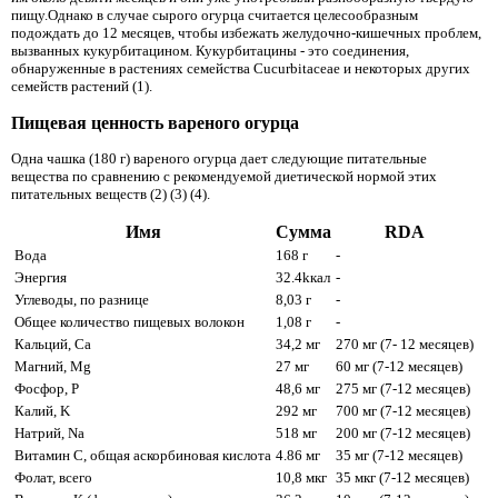
пищу.Однако в случае сырого огурца считается целесообразным
подождать до 12 месяцев, чтобы избежать желудочно-кишечных проблем,
вызванных кукурбитацином. Кукурбитацины - это соединения,
обнаруженные в растениях семейства Cucurbitaceae и некоторых других
семейств растений (1).
Пищевая ценность вареного огурца
Одна чашка (180 г) вареного огурца дает следующие питательные
вещества по сравнению с рекомендуемой диетической нормой этих
питательных веществ (2) (3) (4).
Имя
Сумма
RDA
Вода
168 г
-
Энергия
32.4kкал
-
Углеводы, по разнице
8,03 г
-
Общее количество пищевых волокон
1,08 г
-
Кальций, Ca
34,2 мг
270 мг (7- 12 месяцев)
Магний, Mg
27 мг
60 мг (7-12 месяцев)
Фосфор, P
48,6 мг
275 мг (7-12 месяцев)
Калий, K
292 мг
700 мг (7-12 месяцев)
Натрий, Na
518 мг
200 мг (7-12 месяцев)
Витамин C, общая аскорбиновая кислота
4.86 мг
35 мг (7-12 месяцев)
Фолат, всего
10,8 мкг
35 мкг (7-12 месяцев)