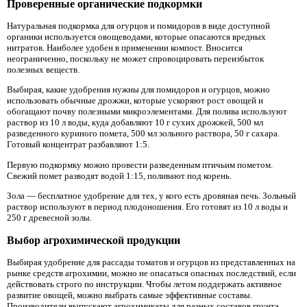
Проверенные органические подкормки
Натуральная подкормка для огурцов и помидоров в виде доступной
органики используется овощеводами, которые опасаются вредных
нитратов. Наиболее удобен в применении компост. Вносится
неограниченно, поскольку не может спровоцировать переизбыток
полезных веществ.
Выбирая, какие удобрения нужны для помидоров и огурцов, можно
использовать обычные дрожжи, которые ускоряют рост овощей и
обогащают почву полезными микроэлементами. Для полива используют
раствор из 10 л воды, куда добавляют 10 г сухих дрожжей, 500 мл
разведенного куриного помета, 500 мл зольного раствора, 50 г сахара.
Готовый концентрат разбавляют 1:5.
Первую подкормку можно провести разведенным птичьим пометом.
Свежий помет разводят водой 1:15, поливают под корень.
Зола — бесплатное удобрение для тех, у кого есть дровяная печь. Зольный
раствор используют в период плодоношения. Его готовят из 10 л воды и
250 г древесной золы.
Выбор агрохимической продукции
Выбирая удобрение для рассады томатов и огурцов из представленных на
рынке средств агрохимии, можно не опасаться опасных последствий, если
действовать строго по инструкции. Чтобы летом поддержать активное
развитие овощей, можно выбрать самые эффективные составы.
Производители выпускают агрохимикаты для разных составов грунта,