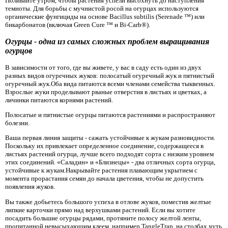
Поливайте утром, чтобы растения успели высохнуть до наступления
темноты. Для борьбы с мучнистой росой на огурцах используются
органические фунгициды на основе Bacillus subtilis (Serenade ™) или
бикарбонатов (включая Green Cure ™ и Bi-Carb®).
Огурцы - одна из самых сложных проблем выращивания
огурцов
В зависимости от того, где вы живете, у вас в саду есть один из двух
разных видов огуречных жуков: полосатый огуречный жук и пятнистый
огуречный жук.Оба вида питаются всеми членами семейства тыквенных.
Взрослые жуки проделывают рваные отверстия в листьях и цветках, а
личинки питаются корнями растений.
Полосатые и пятнистые огурцы питаются растениями и распространяют
болезни.
Ваша первая линия защиты - сажать устойчивые к жукам разновидности.
Поскольку их привлекает определенное соединение, содержащееся в
листьях растений огурца, лучше всего подходят сорта с низким уровнем
этих соединений. «Саладин» и «Близнецы» - два отличных сорта огурца,
устойчивые к жукам.Накрывайте растения плавающим укрытием с
момента прорастания семян до начала цветения, чтобы не допустить
появления жуков.
Вы также добьетесь большого успеха в отлове жуков, поместив желтые
липкие карточки прямо над верхушками растений. Если вы хотите
посадить большие огурцы рядами, протяните полосу желтой ленты,
пропитанной невысыхающим клеем, например TangleTrap, на столбах чуть