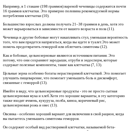
Например, в 1 стакане (198 граммов) вареной чечевицы содержится почти
16 граммов клетчатки. Это примерно половина рекомендуемой нормы
потребления клетчатки (10).
Большинство взрослых должны получать 21–38 граммов в день, хотя это
может варьироваться в зависимости от вашего возраста и пола (11).
Чечевица и другие бобовые могут накапливать стул, уменьшая вероятность
того, что вам придется напрягаться, когда вы идете в туалет.Это может
помочь предотвратить геморрой или облегчить симптомы (12).
Как и бобовые, цельнозерновые являются источником питания. Это
потому, что они сохраняют зародыши, отруби и эндосперм, которые
содержат полезные компоненты, такие как клетчатка (7, 13).
Цельные зерна особенно богаты нерастворимой клетчаткой. Это помогает
улучшить пищеварение, что помогает уменьшить боль и дискомфорт,
связанные с геморрой (13).
Имейте в виду, что цельнозерновые продукты - это не просто сытная
цельнозерновая мука и хлеб.Хотя это хорошие варианты, в эту категорию
также входят ячмень, кукуруза, полба, киноа, коричневый рис,
цельнозерновая рожь и овес (13).
Овсянка - особенно хороший вариант для включения в свой рацион, когда
вы пытаетесь уменьшить симптомы геморроя.
Он содержит особый вид растворимой клетчатки, называемой бета-