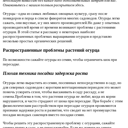
небольшую комиссию без каких-либо дополнительных затрат для вас.
Ознакомьтесь с нашим полным раскрытием здесь.
Огурцы - одна из самых любимых овощных культур, сразу после
помидоров и перца в списке фаворитов многих садоводов. Огурцы легко
сажать, они вкусные, и у них много производителей.Но даже у опытных
производителей время от времени возникают проблемы с растениями
огурцов. В этой статье я расскажу о некоторых наиболее
распространенных проблемах выращивания огурцов и представлю
несколько простых органических решений.
Распространенные проблемы растений огурца
По возможности сажайте огурцы из семян, чтобы ограничить шок при
пересадке.
Плохая техника посадки задержка роста
Огурцы легко вырастить из семян, посеянных непосредственно в саду, но
для северных садоводов с коротким вегетационным периодом это может
помочь ускорить сезон, чтобы высаживать в саду рассаду, а не
семена.Проблема в том, что растения огурца не любят, когда их корни
нарушаются, и часто страдают от шока при пересадке. При борьбе с этим
физиологическим расстройством при пересадке огурцов проявляются
признаки задержки роста и развития, что сводит на нет преимущества
посадки молодых саженцев вместо посадки семян.
Чтобы решить эту распространенную проблему с огурцами, сажайте
семена прямо в саду, а не пересаживайте. Если вы живете на севере,