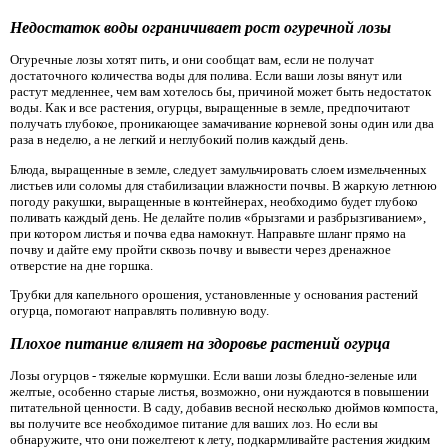
Недостаток воды ограничивает рост огуречной лозы
Огуречные лозы хотят пить, и они сообщат вам, если не получат
достаточного количества воды для полива. Если ваши лозы вянут или
растут медленнее, чем вам хотелось бы, причиной может быть недостаток
воды. Как и все растения, огурцы, выращенные в земле, предпочитают
получать глубокое, проникающее замачивание корневой зоны один или два
раза в неделю, а не легкий и неглубокий полив каждый день.
Блюда, выращенные в земле, следует замульчировать слоем измельченных
листьев или соломы для стабилизации влажности почвы. В жаркую летнюю
погоду ракушки, выращенные в контейнерах, необходимо будет глубоко
поливать каждый день. Не делайте полив «брызгами и разбрызгиванием»,
при котором листья и почва едва намокнут. Направьте шланг прямо на
почву и дайте ему пройти сквозь почву и вывести через дренажное
отверстие на дне горшка.
Трубки для капельного орошения, установленные у основания растений
огурца, помогают направлять поливную воду.
Плохое питание влияет на здоровье растений огурца
Лозы огурцов - тяжелые кормушки. Если ваши лозы бледно-зеленые или
желтые, особенно старые листья, возможно, они нуждаются в повышении
питательной ценности. В саду, добавив весной несколько дюймов компоста,
вы получите все необходимое питание для ваших лоз. Но если вы
обнаружите, что они пожелтеют к лету, подкармливайте растения жидким