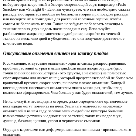
выберите краткосрочный и быстро созревающий сорт, например «Patio
Snacker» или «Straight 8».Если вы чувствуете, что вам необходимо сажать
рассаду, постарайтесь вообще не беспокоить корни при посадке рассады
или посадите их в пригодные для растений торфяные горшки, чтобы
совсем не беспокоить корни. Также не забудьте побаловать саженцы в
течение первых двух недель после посадки в сад. Используйте
разбавленное жидкое органическое удобрение, накройте их теневой
тканью на несколько дней и убедитесь, что они получают достаточное
количество воды.
Отсутствие опыления влияет на завязку плодов
К сожалению, отсутствие опыления - одна из самых распространенных
проблем растений огурца в наши дни.Если ваши плоды огурцов (да, с
точки зрения ботаники, огурцы - это фрукты, а не овощи) не полностью
сформированы или имеют конец, который представляет собой не более чем
крошечный кусочек, скорее всего, виновато плохое опыление. Каждый
цветок должен посещаться опылителем много-много раз, чтобы плод
полностью сформировался. Чем больше у вас будет опылителей, тем лучше.
Не используйте пестициды в огороде; даже определенные органические
пестициды могут повлиять на пчел. Увеличьте количество насекомых-
опылителей в вашем саду, засевая ваши съедобные культуры большим
количеством цветущих и однолетних растений, таких как подсолнух,
душица, базилик, цинния, укроп и черноглазые сьюзанки.
Огурцы с короткими или деформированными кончиками - признак плохого
опыления.