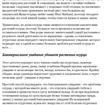
выше верхушек растений. К сожалению, вы можете случайно поймать
несколько «хороших насекомых» с помощью этой техники, но насекомых-
вредителей больше привлекает желтый цвет, чем большинству
опылителей.Жуки-огурцы любят тыкву Blue Hubbard, поэтому посадите
несколько лоз этой зимней тыквы, чтобы отвести жуков от ваших лапок.
Удивительно, но жуки-огурцы также являются отличными опылителями
растений огурца, поэтому большую часть времени я позволяю им
оставаться в живых. Они редко наносят значительный ущерб растениям в
результате своей деятельности по кормлению - однако, к сожалению,
огуречные жуки передают смертельное бактериальное увядание, которое
подводит нас к одной из самых больших проблем растений огурца из
всех….
Бактериальное увядание убивает растения огурца
Этот патоген поражает всех членов семейства огуречных, включая
тростниковые дыни, дыни, тыкву и кабачки.Первый признак заражения -
увядшие и засыхающие листья, иногда, казалось бы, в одночасье. Крайне
обидно, когда однажды вырастают здоровые и плодовитые лозы, а через
несколько дней - увядшие и мертвые.
Простой способ подтвердить, что бактериальное увядание - это проблема
огурца, с которой вы имеете дело, - это отрезать увядший стебель у
основания и прикоснуться к срезу кончиком пальца. Если при медленном
оттягивании пальца из среза выходят белые тонкие нитевидные пряди,
значит, у ваших растений бактериальное увядание.Из-за кормовой
активности огуречных жуков нет лекарства от этой болезни огуречных