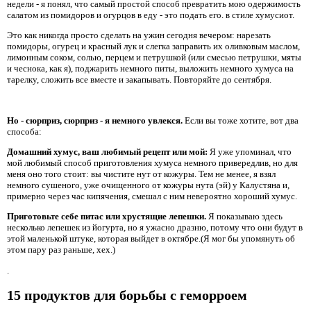
недели - я понял, что самый простой способ превратить мою одержимость
салатом из помидоров и огурцов в еду - это подать его. в стиле хумусиот.
Это как никогда просто сделать на ужин сегодня вечером: нарезать
помидоры, огурец и красный лук и слегка заправить их оливковым маслом,
лимонным соком, солью, перцем и петрушкой (или смесью петрушки, мяты
и чеснока, как я), поджарить немного питы, выложить немного хумуса на
тарелку, сложить все вместе и закапывать. Повторяйте до сентября.
Но - сюрприз, сюрприз - я немного увлекся.
Если вы тоже хотите, вот два
способа:
Домашний хумус, ваш любимый рецепт или мой:
Я уже упоминал, что
мой любимый способ приготовления хумуса немного привередлив, но для
меня оно того стоит: вы чистите нут от кожуры. Тем не менее, я взял
немного сушеного, уже очищенного от кожуры нута (эй) у Калустяна и,
примерно через час кипячения, смешал с ним невероятно хороший хумус.
Приготовьте себе питас или хрустящие лепешки.
Я показываю здесь
несколько лепешек из йогурта, но я ужасно дразню, потому что они будут в
этой маленькой штуке, которая выйдет в октябре.(Я мог бы упомянуть об
этом пару раз раньше, хех.)
.
15 продуктов для борьбы с геморроем