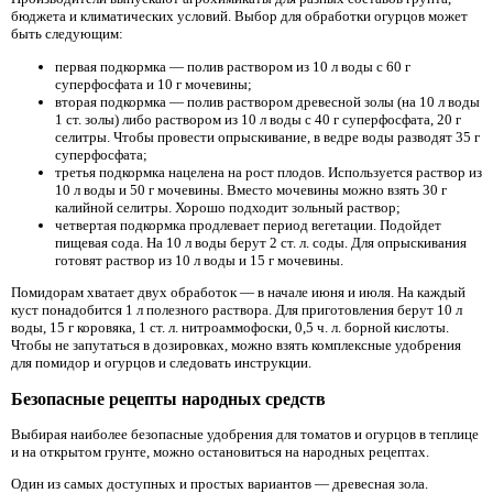
бюджета и климатических условий. Выбор для обработки огурцов может
быть следующим:
первая подкормка — полив раствором из 10 л воды с 60 г
суперфосфата и 10 г мочевины;
вторая подкормка — полив раствором древесной золы (на 10 л воды
1 ст. золы) либо раствором из 10 л воды с 40 г суперфосфата, 20 г
селитры. Чтобы провести опрыскивание, в ведре воды разводят 35 г
суперфосфата;
третья подкормка нацелена на рост плодов. Используется раствор из
10 л воды и 50 г мочевины. Вместо мочевины можно взять 30 г
калийной селитры. Хорошо подходит зольный раствор;
четвертая подкормка продлевает период вегетации. Подойдет
пищевая сода. На 10 л воды берут 2 ст. л. соды. Для опрыскивания
готовят раствор из 10 л воды и 15 г мочевины.
Помидорам хватает двух обработок — в начале июня и июля. На каждый
куст понадобится 1 л полезного раствора. Для приготовления берут 10 л
воды, 15 г коровяка, 1 ст. л. нитроаммофоски, 0,5 ч. л. борной кислоты.
Чтобы не запутаться в дозировках, можно взять комплексные удобрения
для помидор и огурцов и следовать инструкции.
Безопасные рецепты народных средств
Выбирая наиболее безопасные удобрения для томатов и огурцов в теплице
и на открытом грунте, можно остановиться на народных рецептах.
Один из самых доступных и простых вариантов — древесная зола.